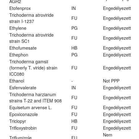
AGR2
Etofenprox
IN
Engedélyezett
Trichoderma atroviride
FU
Engedélyezett
strain I-1237
Ethylene
PG
Engedélyezett
Trichoderma atroviride
FU
Engedélyezett
strain SC1
Ethofumesate
HB
Engedélyezett
Ethephon
PG
Engedélyezett
Trichoderma gamsii
(formerly T. viride) strain
FU
Engedélyezett
ICC080
Ethanol
-
Not PPP
Esfenvalerate
IN
Engedélyezett
Trichoderma harzianum
FU
Engedélyezett
strains T-22 and ITEM 908
Equisetum arvense L.
FU
Engedélyezett
Epoxiconazole
FU
Engedélyezett
Triclopyr
HB
Engedélyezett
Trifloxystrobin
FU
Engedélyezett
Nem
Triflumizole
FU