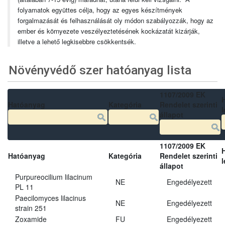
folyamatok együttes célja, hogy az egyes készítmények
forgalmazását és felhasználását oly módon szabályozzák, hogy az
ember és környezete veszélyeztetésének kockázatát kizárják,
illetve a lehető legkisebbre csökkentsék.
Növényvédő szer hatóanyag lista
1107/2009 EK
Hatóanyag
Kategória
Rendelet szerinti
l
állapot
1107/2009 EK
Hatóanyag
Kategória
Rendelet szerinti
l
állapot
Purpureocilium lilacinum
NE
Engedélyezett
PL 11
Paecilomyces lilacinus
NE
Engedélyezett
strain 251
Zoxamide
FU
Engedélyezett