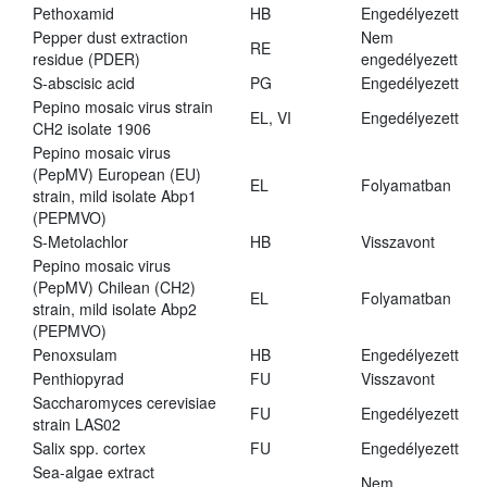
Pethoxamid
HB
Engedélyezett
Pepper dust extraction
Nem
RE
residue (PDER)
engedélyezett
S-abscisic acid
PG
Engedélyezett
Pepino mosaic virus strain
EL, VI
Engedélyezett
CH2 isolate 1906
Pepino mosaic virus
(PepMV) European (EU)
EL
Folyamatban
strain, mild isolate Abp1
(PEPMVO)
S-Metolachlor
HB
Visszavont
Pepino mosaic virus
(PepMV) Chilean (CH2)
EL
Folyamatban
strain, mild isolate Abp2
(PEPMVO)
Penoxsulam
HB
Engedélyezett
Penthiopyrad
FU
Visszavont
Saccharomyces cerevisiae
FU
Engedélyezett
strain LAS02
Salix spp. cortex
FU
Engedélyezett
Sea-algae extract
Nem