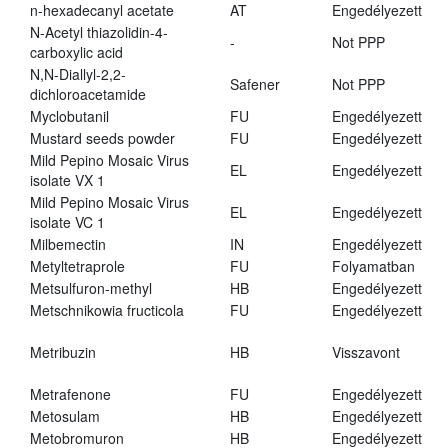
n-hexadecanyl acetate
AT
Engedélyezett
N-Acetyl thiazolidin-4-
-
Not PPP
carboxylic acid
N,N-Diallyl-2,2-
Safener
Not PPP
dichloroacetamide
Myclobutanil
FU
Engedélyezett
Mustard seeds powder
FU
Engedélyezett
Mild Pepino Mosaic Virus
EL
Engedélyezett
isolate VX 1
Mild Pepino Mosaic Virus
EL
Engedélyezett
isolate VC 1
Milbemectin
IN
Engedélyezett
Metyltetraprole
FU
Folyamatban
Metsulfuron-methyl
HB
Engedélyezett
Metschnikowia fructicola
FU
Engedélyezett
Metribuzin
HB
Visszavont
Metrafenone
FU
Engedélyezett
Metosulam
HB
Engedélyezett
Metobromuron
HB
Engedélyezett