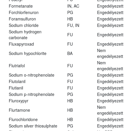
Formetanate
IN, AC
Engedélyezett
Forchlorfenuron
PG
Engedélyezett
Foramsulfuron
HB
Engedélyezett
Sodium chloride
FU, IN
Engedélyezett
Sodium hydrogen
FU
Engedélyezett
carbonate
Fluxapyroxad
FU
Engedélyezett
Nem
Sodium hypochlorite
BA
engedélyezett
Nem
Flutriafol
FU
engedélyezett
Sodium o-nitrophenolate
PG
Engedélyezett
Flutolanil
FU
Engedélyezett
Flutianil
FU
Engedélyezett
Sodium p-nitrophenolate
PG
Engedélyezett
Fluroxypyr
HB
Engedélyezett
Nem
Flurtamone
HB
engedélyezett
Flurochloridone
HB
Engedélyezett
Sodium silver thiosulphate
PG
Engedélyezett