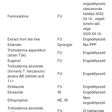
engedélyezett,
visszavonás
hatálya 2022.
Famoxadone
FU
03.16., végső
türelmi idő
vége
2022.09.16.
Extract from tea tree
FU
Engedélyezett
Extender
Synergist
Not PPP
Trichoderma asperellum
FU
Engedélyezett
(strain T34)
Eugenol
FU
Engedélyezett
Trichoderma atroviride
(formerly T. harzianum)
FU
Engedélyezett
strains IMI 206040 and
T11
Etridiazole
FU
Engedélyezett
Etoxazole
IN
Engedélyezett
Nem
Ethoprophos
NE, IN
engedélyezett
Trichoderma atroviride
FU
Új hatóanyag