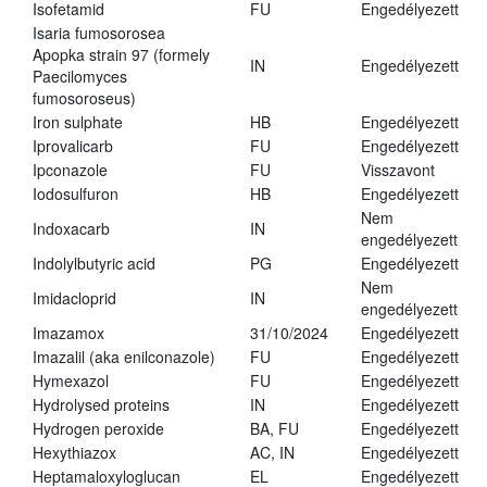
Isofetamid
FU
Engedélyezett
Isaria fumosorosea
Apopka strain 97 (formely
IN
Engedélyezett
Paecilomyces
fumosoroseus)
Iron sulphate
HB
Engedélyezett
Iprovalicarb
FU
Engedélyezett
Ipconazole
FU
Visszavont
Iodosulfuron
HB
Engedélyezett
Nem
Indoxacarb
IN
engedélyezett
Indolylbutyric acid
PG
Engedélyezett
Nem
Imidacloprid
IN
engedélyezett
Imazamox
31/10/2024
Engedélyezett
Imazalil (aka enilconazole)
FU
Engedélyezett
Hymexazol
FU
Engedélyezett
Hydrolysed proteins
IN
Engedélyezett
Hydrogen peroxide
BA, FU
Engedélyezett
Hexythiazox
AC, IN
Engedélyezett
Heptamaloxyloglucan
EL
Engedélyezett