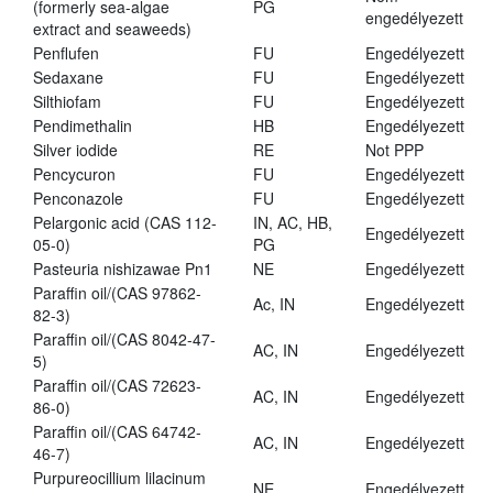
(formerly sea-algae
PG
engedélyezett
extract and seaweeds)
Penflufen
FU
Engedélyezett
Sedaxane
FU
Engedélyezett
Silthiofam
FU
Engedélyezett
Pendimethalin
HB
Engedélyezett
Silver iodide
RE
Not PPP
Pencycuron
FU
Engedélyezett
Penconazole
FU
Engedélyezett
Pelargonic acid (CAS 112-
IN, AC, HB,
Engedélyezett
05-0)
PG
Pasteuria nishizawae Pn1
NE
Engedélyezett
Paraffin oil/(CAS 97862-
Ac, IN
Engedélyezett
82-3)
Paraffin oil/(CAS 8042-47-
AC, IN
Engedélyezett
5)
Paraffin oil/(CAS 72623-
AC, IN
Engedélyezett
86-0)
Paraffin oil/(CAS 64742-
AC, IN
Engedélyezett
46-7)
Purpureocillium lilacinum
NE
Engedélyezett