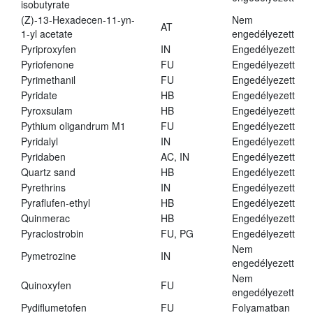
isobutyrate
(Z)-13-Hexadecen-11-yn-
Nem
AT
1-yl acetate
engedélyezett
Pyriproxyfen
IN
Engedélyezett
Pyriofenone
FU
Engedélyezett
Pyrimethanil
FU
Engedélyezett
Pyridate
HB
Engedélyezett
Pyroxsulam
HB
Engedélyezett
Pythium oligandrum M1
FU
Engedélyezett
Pyridalyl
IN
Engedélyezett
Pyridaben
AC, IN
Engedélyezett
Quartz sand
HB
Engedélyezett
Pyrethrins
IN
Engedélyezett
Pyraflufen-ethyl
HB
Engedélyezett
Quinmerac
HB
Engedélyezett
Pyraclostrobin
FU, PG
Engedélyezett
Nem
Pymetrozine
IN
engedélyezett
Nem
Quinoxyfen
FU
engedélyezett
Pydiflumetofen
FU
Folyamatban