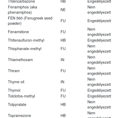
Thiencarbazone
HB
Engedélyezett
Fenamiphos (aka
Nem
NE
phenamiphos)
engedélyezett
FEN 560 (Fenugreek seed
FU
Engedélyezett
powder)
Nem
Fenamidone
FU
engedélyezett
Thifensulfuron-methyl
HB
Engedélyezett
Nem
Thiophanate-methyl
FU
engedélyezett
Nem
Thiamethoxam
IN
engedélyezett
Nem
Thiram
FU
engedélyezett
Nem
Thyme oil
IN
engedélyezett
Thymol
FU
Engedélyezett
Tolclofos-methyl
FU
Engedélyezett
Nem
Tolpyralate
HB
engedélyezett
Nem
Topramezone
HB