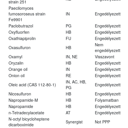
strain 251
Paecilomyces
fumosoroseus strain
IN
Engedélyezett
Fe9901
Paclobutrazol
PG
Engedélyezett
Oxyfluorfen
HB
Engedélyezett
Oxathiapiprolin
FU
Engedélyezett
Nem
Oxasulfuron
HB
engedélyezett
Oxamyl
IN, NE
Visszavont
Oryzalin
HB
Engedélyezett
Orange oil
IN
Engedélyezett
Onion oil
RE
Engedélyezett
IN, AC, HB,
Oleic acid (CAS 112-80-1)
Engedélyezett
PG
Nicosulfuron
HB
Engedélyezett
Napropamide-M
HB
Folyamatban
Napropamide
HB
Engedélyezett
n-Tetradecylacetate
AT
Engedélyezett
N-octyl bicycloheptene
Synergist
Not PPP
dicarboximide