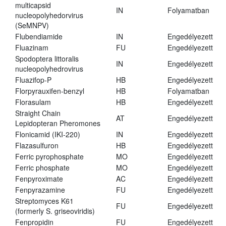
multicapsid
IN
Folyamatban
nucleopolyhedorvirus
(SeMNPV)
Flubendiamide
IN
Engedélyezett
Fluazinam
FU
Engedélyezett
Spodoptera littoralis
IN
Engedélyezett
nucleopolyhedrovirus
Fluazifop-P
HB
Engedélyezett
Florpyrauxifen-benzyl
HB
Folyamatban
Florasulam
HB
Engedélyezett
Straight Chain
AT
Engedélyezett
Lepidopteran Pheromones
Flonicamid (IKI-220)
IN
Engedélyezett
Flazasulfuron
HB
Engedélyezett
Ferric pyrophosphate
MO
Engedélyezett
Ferric phosphate
MO
Engedélyezett
Fenpyroximate
AC
Engedélyezett
Fenpyrazamine
FU
Engedélyezett
Streptomyces K61
FU
Engedélyezett
(formerly S. griseoviridis)
Fenpropidin
FU
Engedélyezett