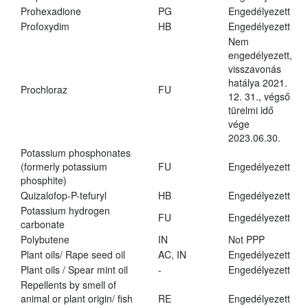
Prohexadione
PG
Engedélyezett
Profoxydim
HB
Engedélyezett
Nem
engedélyezett,
visszavonás
hatálya 2021.
Prochloraz
FU
12. 31., végső
türelmi idő
vége
2023.06.30.
Potassium phosphonates
(formerly potassium
FU
Engedélyezett
phosphite)
Quizalofop-P-tefuryl
HB
Engedélyezett
Potassium hydrogen
FU
Engedélyezett
carbonate
Polybutene
IN
Not PPP
Plant oils/ Rape seed oil
AC, IN
Engedélyezett
Plant oils / Spear mint oil
-
Engedélyezett
Repellents by smell of
animal or plant origin/ fish
RE
Engedélyezett