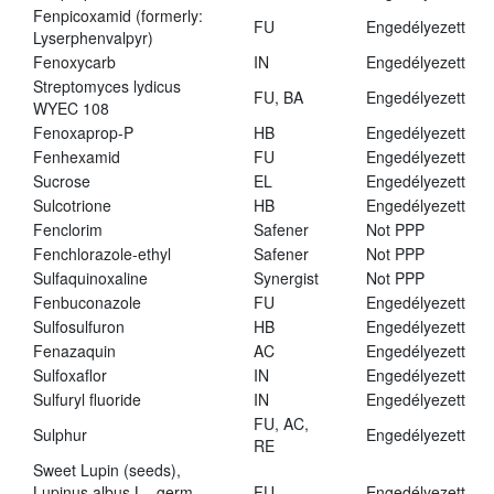
Fenpicoxamid (formerly:
FU
Engedélyezett
Lyserphenvalpyr)
Fenoxycarb
IN
Engedélyezett
Streptomyces lydicus
FU, BA
Engedélyezett
WYEC 108
Fenoxaprop-P
HB
Engedélyezett
Fenhexamid
FU
Engedélyezett
Sucrose
EL
Engedélyezett
Sulcotrione
HB
Engedélyezett
Fenclorim
Safener
Not PPP
Fenchlorazole-ethyl
Safener
Not PPP
Sulfaquinoxaline
Synergist
Not PPP
Fenbuconazole
FU
Engedélyezett
Sulfosulfuron
HB
Engedélyezett
Fenazaquin
AC
Engedélyezett
Sulfoxaflor
IN
Engedélyezett
Sulfuryl fluoride
IN
Engedélyezett
FU, AC,
Sulphur
Engedélyezett
RE
Sweet Lupin (seeds),
Lupinus albus L., germ.,
FU
Engedélyezett