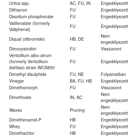
Urtica spp.
AC, FU, IN
Engedélyezett
Dithianon
FU
Engedélyezett
Disodium phosphonate
FU
Engedélyezett
Valifenalate (formerly
FU
Engedélyezett
Valiphenal)
Nem
Diquat (dibromide)
HB, DE
engedélyezett
Dimoxystrobin
FU
Visszavont
Verticillium albo-atrum
(formerly Verticillium
FU
Engedélyezett
dahliae) strain WCS850
Dimethyl disulphide
FU, NE
Folyamatban
Vinegar
BA, FU, HB
Engedélyezett
Dimethomorph
FU
Visszavont
Nem
Dimethoate
IN, AC
engedélyezett
Nem
Waxes
Pruning
engedélyezett
Dimethenamid-P
HB
Engedélyezett
Whey
FU
Engedélyezett
Dimethachlor
HB
Engedélyezett