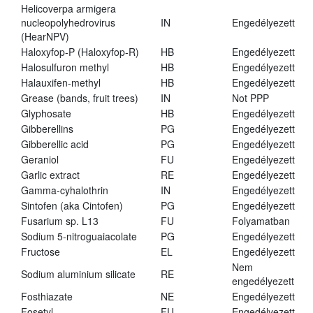
Helicoverpa armigera
nucleopolyhedrovirus
IN
Engedélyezett
(HearNPV)
Haloxyfop-P (Haloxyfop-R)
HB
Engedélyezett
Halosulfuron methyl
HB
Engedélyezett
Halauxifen-methyl
HB
Engedélyezett
Grease (bands, fruit trees)
IN
Not PPP
Glyphosate
HB
Engedélyezett
Gibberellins
PG
Engedélyezett
Gibberellic acid
PG
Engedélyezett
Geraniol
FU
Engedélyezett
Garlic extract
RE
Engedélyezett
Gamma-cyhalothrin
IN
Engedélyezett
Sintofen (aka Cintofen)
PG
Engedélyezett
Fusarium sp. L13
FU
Folyamatban
Sodium 5-nitroguaiacolate
PG
Engedélyezett
Fructose
EL
Engedélyezett
Nem
Sodium aluminium silicate
RE
engedélyezett
Fosthiazate
NE
Engedélyezett
Fosetyl
FU
Engedélyezett