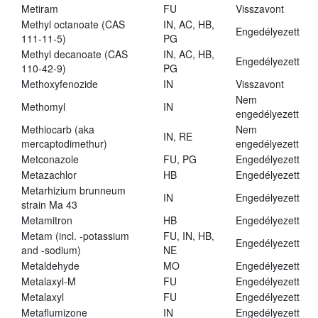
Metiram
FU
Visszavont
Methyl octanoate (CAS
IN, AC, HB,
Engedélyezett
111-11-5)
PG
Methyl decanoate (CAS
IN, AC, HB,
Engedélyezett
110-42-9)
PG
Methoxyfenozide
IN
Visszavont
Nem
Methomyl
IN
engedélyezett
Methiocarb (aka
Nem
IN, RE
mercaptodimethur)
engedélyezett
Metconazole
FU, PG
Engedélyezett
Metazachlor
HB
Engedélyezett
Metarhizium brunneum
IN
Engedélyezett
strain Ma 43
Metamitron
HB
Engedélyezett
Metam (incl. -potassium
FU, IN, HB,
Engedélyezett
and -sodium)
NE
Metaldehyde
MO
Engedélyezett
Metalaxyl-M
FU
Engedélyezett
Metalaxyl
FU
Engedélyezett
Metaflumizone
IN
Engedélyezett