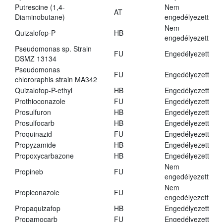
Putrescine (1,4-
Nem
AT
Diaminobutane)
engedélyezett
Nem
Quizalofop-P
HB
engedélyezett
Pseudomonas sp. Strain
FU
Engedélyezett
DSMZ 13134
Pseudomonas
FU
Engedélyezett
chlororaphis strain MA342
Quizalofop-P-ethyl
HB
Engedélyezett
Prothioconazole
FU
Engedélyezett
Prosulfuron
HB
Engedélyezett
Prosulfocarb
HB
Engedélyezett
Proquinazid
FU
Engedélyezett
Propyzamide
HB
Engedélyezett
Propoxycarbazone
HB
Engedélyezett
Nem
Propineb
FU
engedélyezett
Nem
Propiconazole
FU
engedélyezett
Propaquizafop
HB
Engedélyezett
Propamocarb
FU
Engedélyezett