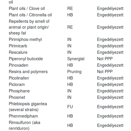
oil
Plant oils / Clove oil
RE
Engedélyezett
Plant oils / Citronella oil
HB
Engedélyezett
Repellents by smell of
animal or plant origin/
RE
Engedélyezett
sheep fat
Pirimiphos-methyl
IN
Engedélyezett
Pirimicarb
IN
Engedélyezett
Rescalure
IN
Engedélyezett
Piperonyl butoxide
Synergist
Not PPP
Pinoxaden
HB
Engedélyezett
Resins and polymers
Pruning
Not PPP
Picolinafen
HB
Engedélyezett
Picloram
HB
Engedélyezett
Phosphane
IN
Engedélyezett
Phosmet
IN
Engedélyezett
Phlebiopsis gigantea
FU
Engedélyezett
(several strains)
Phenmedipham
HB
Engedélyezett
Rimsulfuron (aka
HB
Engedélyezett
renriduron)