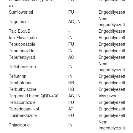
ext.
Sunflower oil
FU
Engedélyezett
Nem
Tagetes oil
AC, IN
engedélyezett
Talc E553B
-
Engedélyezett
tau-Fluvalinate
IN
Engedélyezett
Tebuconazole
FU
Engedélyezett
Tebufenozide
IN
Engedélyezett
Tebufenpyrad
AC
Engedélyezett
Nem
Teflubenzuron
IN
engedélyezett
Tefluthrin
IN
Engedélyezett
Tembotrione
HB
Engedélyezett
Terbuthylazine
HB
Engedélyezett
Terpenoid blend QRD-460
AC, IN
Visszavont
Tetraconazole
FU
Engedélyezett
Tetradecan-1-ol
AT
Engedélyezett
Thiabendazole
FU
Engedélyezett
Nem
Thiacloprid
IN
engedélyezett