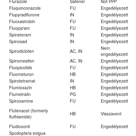
Flurazole
Safener
Not PPP
Fluquinconazole
FU
Engedélyezett
Flupyradifurone
IN
Engedélyezett
Fluoxastrobin
FU
Engedélyezett
Fluopyram
FU
Engedélyezett
Spinetoram
IN
Engedélyezett
Spinosad
IN
Engedélyezett
Nem
Spirodiclofen
AC, IN
engedélyezett
Spiromesifen
AC, IN
Engedélyezett
Fluopicolide
FU
Engedélyezett
Fluometuron
HB
Engedélyezett
Spirotetramat
IN
Engedélyezett
Flumioxazin
HB
Engedélyezett
Flumetralin
PG
Engedélyezett
Spiroxamine
FU
Engedélyezett
Flufenacet (formerly
HB
Visszavont
fluthiamide)
Fludioxonil
FU
Engedélyezett
Spodoptera exigua