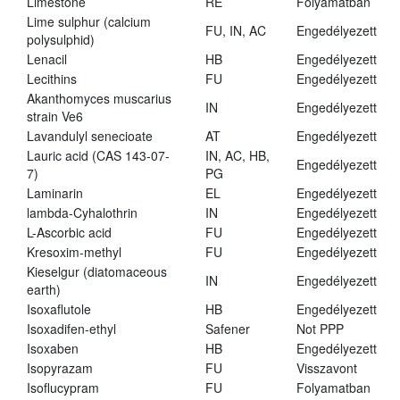
Limestone
RE
Folyamatban
Lime sulphur (calcium
FU, IN, AC
Engedélyezett
polysulphid)
Lenacil
HB
Engedélyezett
Lecithins
FU
Engedélyezett
Akanthomyces muscarius
IN
Engedélyezett
strain Ve6
Lavandulyl senecioate
AT
Engedélyezett
Lauric acid (CAS 143-07-
IN, AC, HB,
Engedélyezett
7)
PG
Laminarin
EL
Engedélyezett
lambda-Cyhalothrin
IN
Engedélyezett
L-Ascorbic acid
FU
Engedélyezett
Kresoxim-methyl
FU
Engedélyezett
Kieselgur (diatomaceous
IN
Engedélyezett
earth)
Isoxaflutole
HB
Engedélyezett
Isoxadifen-ethyl
Safener
Not PPP
Isoxaben
HB
Engedélyezett
Isopyrazam
FU
Visszavont
Isoflucypram
FU
Folyamatban