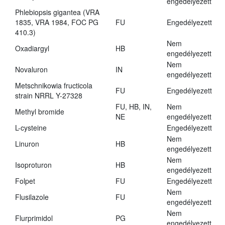
engedélyezett
Phlebiopsis gigantea (VRA
1835, VRA 1984, FOC PG
FU
Engedélyezett
410.3)
Nem
Oxadiargyl
HB
engedélyezett
Nem
Novaluron
IN
engedélyezett
Metschnikowia fructicola
FU
Engedélyezett
strain NRRL Y-27328
FU, HB, IN,
Nem
Methyl bromide
NE
engedélyezett
L-cysteine
Engedélyezett
Nem
Linuron
HB
engedélyezett
Nem
Isoproturon
HB
engedélyezett
Folpet
FU
Engedélyezett
Nem
Flusilazole
FU
engedélyezett
Nem
Flurprimidol
PG
engedélyezett