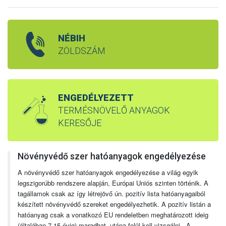
NÉBIH
ZÖLDSZÁM
ENGEDÉLYEZETT
TERMÉSNÖVELŐ ANYAGOK
KERESŐJE
Növényvédő szer hatóanyagok engedélyezése
A növényvédő szer hatóanyagok engedélyezése a világ egyik
legszigorúbb rendszere alapján, Európai Uniós szinten történik. A
tagállamok csak az így létrejövő ún. pozitív lista hatóanyagaiból
készített növényvédő szereket engedélyezhetik. A pozitív listán a
hatóanyag csak a vonatkozó EU rendeletben meghatározott ideig
(általában 7-15 évig) maradhat, utána felül kell vizsgálni. A