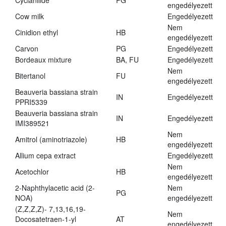
Cyclanilide
PG
engedélyezett
Cow milk
Engedélyezett
Nem
Cinidion ethyl
HB
engedélyezett
Carvon
PG
Engedélyezett
Bordeaux mixture
BA, FU
Engedélyezett
Nem
Bitertanol
FU
engedélyezett
Beauveria bassiana strain
IN
Engedélyezett
PPRI5339
Beauveria bassiana strain
IN
Engedélyezett
IMI389521
Nem
Amitrol (aminotriazole)
HB
engedélyezett
Allium cepa extract
Engedélyezett
Nem
Acetochlor
HB
engedélyezett
2-Naphthylacetic acid (2-
Nem
PG
NOA)
engedélyezett
(Z,Z,Z,Z)- 7,13,16,19-
Nem
Docosatetraen-1-yl
AT
engedélyezett