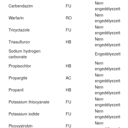
Nem
Carbendazim
FU
engedélyezett
Nem
Warfarin
RO
engedélyezett
Nem
Tricyclazole
FU
engedélyezett
Nem
Triasulfuron
HB
engedélyezett
Sodium hydrogen
Engedélyezett
carbonate
Nem
Propisochlor
HB
engedélyezett
Nem
Propargite
AC
engedélyezett
Nem
Propanil
HB
engedélyezett
Nem
Potassium thiocyanate
FU
engedélyezett
Nem
Potassium iodide
FU
engedélyezett
Nem
Picoxystrobin
FU