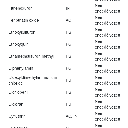
Nem
Flufenoxuron
IN
engedélyezett
Nem
Fenbutatin oxide
AC
engedélyezett
Nem
Ethoxysulfuron
HB
engedélyezett
Nem
Ethoxyquin
PG
engedélyezett
Nem
Ethamethsulfuron methyl
HB
engedélyezett
Nem
Diphenylamin
PG
engedélyezett
Didecyldimethylammonium
Nem
FU
chloride
engedélyezett
Nem
Dichlobenil
HB
engedélyezett
Nem
Dicloran
FU
engedélyezett
Nem
Cyfluthrin
AC, IN
engedélyezett
Nem