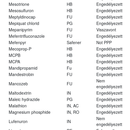
Mesotrione
HB
Engedélyezett
Mesosulfuron
HB
Engedélyezett
Meptyldinocap
FU
Engedélyezett
Mepiquat chlorid
PG
Engedélyezett
Mepanipyrim
FU
Visszavont
Mefentrifluconazole
FU
Engedélyezett
Mefenpyr
Safener
Not PPP
Mecoprop-P
HB
Engedélyezett
MCPB
HB
Engedélyezett
MCPA
HB
Engedélyezett
Mandipropamid
Fu
Engedélyezett
Mandestrobin
FU
Engedélyezett
Nem
Mancozeb
FU
engedélyezett
Maltodextrin
IN
Engedélyezett
Maleic hydrazide
PG
Engedélyezett
Malathion
IN, AC
Engedélyezett
Magnesium phosphide
IN, RO
Engedélyezett
Nem
Lufenuron
IN
engedélyezett