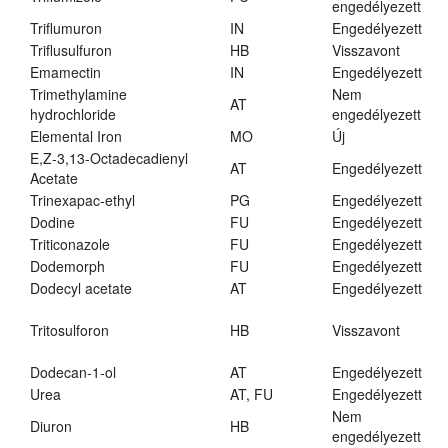
engedélyezett
Triflumuron
IN
Engedélyezett
Triflusulfuron
HB
Visszavont
Emamectin
IN
Engedélyezett
Trimethylamine
Nem
AT
hydrochloride
engedélyezett
Elemental Iron
MO
Új
E,Z-3,13-Octadecadienyl
AT
Engedélyezett
Acetate
Trinexapac-ethyl
PG
Engedélyezett
Dodine
FU
Engedélyezett
Triticonazole
FU
Engedélyezett
Dodemorph
FU
Engedélyezett
Dodecyl acetate
AT
Engedélyezett
Tritosulforon
HB
Visszavont
Dodecan-1-ol
AT
Engedélyezett
Urea
AT, FU
Engedélyezett
Nem
Diuron
HB
engedélyezett