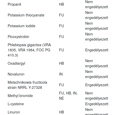
Nem
Propanil
HB
engedélyezett
Nem
Potassium thiocyanate
FU
engedélyezett
Nem
Potassium iodide
FU
engedélyezett
Nem
Picoxystrobin
FU
engedélyezett
Phlebiopsis gigantea (VRA
1835, VRA 1984, FOC PG
FU
Engedélyezett
410.3)
Nem
Oxadiargyl
HB
engedélyezett
Nem
Novaluron
IN
engedélyezett
Metschnikowia fructicola
FU
Engedélyezett
strain NRRL Y-27328
FU, HB, IN,
Nem
Methyl bromide
NE
engedélyezett
L-cysteine
Engedélyezett
Nem
Linuron
HB
engedélyezett