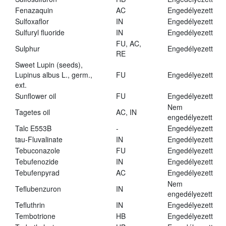
Fenazaquin
AC
Engedélyezett
Sulfoxaflor
IN
Engedélyezett
Sulfuryl fluoride
IN
Engedélyezett
FU, AC,
Sulphur
Engedélyezett
RE
Sweet Lupin (seeds),
Lupinus albus L., germ.,
FU
Engedélyezett
ext.
Sunflower oil
FU
Engedélyezett
Nem
Tagetes oil
AC, IN
engedélyezett
Talc E553B
-
Engedélyezett
tau-Fluvalinate
IN
Engedélyezett
Tebuconazole
FU
Engedélyezett
Tebufenozide
IN
Engedélyezett
Tebufenpyrad
AC
Engedélyezett
Nem
Teflubenzuron
IN
engedélyezett
Tefluthrin
IN
Engedélyezett
Tembotrione
HB
Engedélyezett