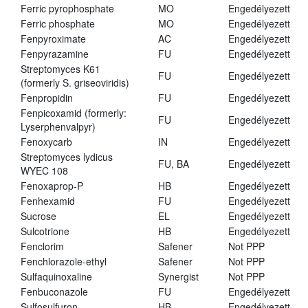
Ferric pyrophosphate
MO
Engedélyezett
Ferric phosphate
MO
Engedélyezett
Fenpyroximate
AC
Engedélyezett
Fenpyrazamine
FU
Engedélyezett
Streptomyces K61
FU
Engedélyezett
(formerly S. griseoviridis)
Fenpropidin
FU
Engedélyezett
Fenpicoxamid (formerly:
FU
Engedélyezett
Lyserphenvalpyr)
Fenoxycarb
IN
Engedélyezett
Streptomyces lydicus
FU, BA
Engedélyezett
WYEC 108
Fenoxaprop-P
HB
Engedélyezett
Fenhexamid
FU
Engedélyezett
Sucrose
EL
Engedélyezett
Sulcotrione
HB
Engedélyezett
Fenclorim
Safener
Not PPP
Fenchlorazole-ethyl
Safener
Not PPP
Sulfaquinoxaline
Synergist
Not PPP
Fenbuconazole
FU
Engedélyezett
Sulfosulfuron
HB
Engedélyezett