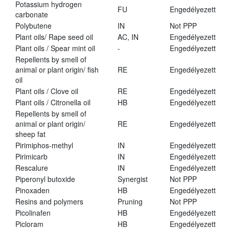
Potassium hydrogen
FU
Engedélyezett
carbonate
Polybutene
IN
Not PPP
Plant oils/ Rape seed oil
AC, IN
Engedélyezett
Plant oils / Spear mint oil
-
Engedélyezett
Repellents by smell of
animal or plant origin/ fish
RE
Engedélyezett
oil
Plant oils / Clove oil
RE
Engedélyezett
Plant oils / Citronella oil
HB
Engedélyezett
Repellents by smell of
animal or plant origin/
RE
Engedélyezett
sheep fat
Pirimiphos-methyl
IN
Engedélyezett
Pirimicarb
IN
Engedélyezett
Rescalure
IN
Engedélyezett
Piperonyl butoxide
Synergist
Not PPP
Pinoxaden
HB
Engedélyezett
Resins and polymers
Pruning
Not PPP
Picolinafen
HB
Engedélyezett
Picloram
HB
Engedélyezett