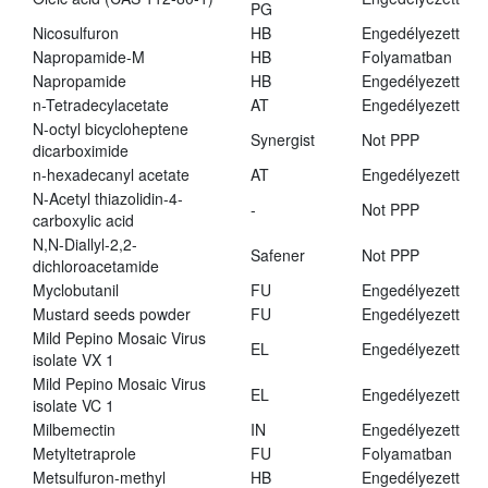
PG
Nicosulfuron
HB
Engedélyezett
Napropamide-M
HB
Folyamatban
Napropamide
HB
Engedélyezett
n-Tetradecylacetate
AT
Engedélyezett
N-octyl bicycloheptene
Synergist
Not PPP
dicarboximide
n-hexadecanyl acetate
AT
Engedélyezett
N-Acetyl thiazolidin-4-
-
Not PPP
carboxylic acid
N,N-Diallyl-2,2-
Safener
Not PPP
dichloroacetamide
Myclobutanil
FU
Engedélyezett
Mustard seeds powder
FU
Engedélyezett
Mild Pepino Mosaic Virus
EL
Engedélyezett
isolate VX 1
Mild Pepino Mosaic Virus
EL
Engedélyezett
isolate VC 1
Milbemectin
IN
Engedélyezett
Metyltetraprole
FU
Folyamatban
Metsulfuron-methyl
HB
Engedélyezett