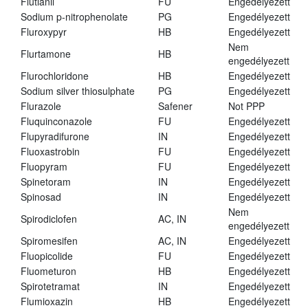
Flutianil
FU
Engedélyezett
Sodium p-nitrophenolate
PG
Engedélyezett
Fluroxypyr
HB
Engedélyezett
Nem
Flurtamone
HB
engedélyezett
Flurochloridone
HB
Engedélyezett
Sodium silver thiosulphate
PG
Engedélyezett
Flurazole
Safener
Not PPP
Fluquinconazole
FU
Engedélyezett
Flupyradifurone
IN
Engedélyezett
Fluoxastrobin
FU
Engedélyezett
Fluopyram
FU
Engedélyezett
Spinetoram
IN
Engedélyezett
Spinosad
IN
Engedélyezett
Nem
Spirodiclofen
AC, IN
engedélyezett
Spiromesifen
AC, IN
Engedélyezett
Fluopicolide
FU
Engedélyezett
Fluometuron
HB
Engedélyezett
Spirotetramat
IN
Engedélyezett
Flumioxazin
HB
Engedélyezett