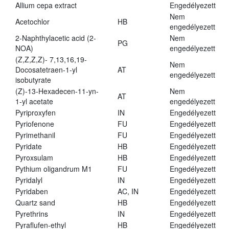
Allium cepa extract
Engedélyezett
Nem
Acetochlor
HB
engedélyezett
2-Naphthylacetic acid (2-
Nem
PG
NOA)
engedélyezett
(Z,Z,Z,Z)- 7,13,16,19-
Nem
Docosatetraen-1-yl
AT
engedélyezett
isobutyrate
(Z)-13-Hexadecen-11-yn-
Nem
AT
1-yl acetate
engedélyezett
Pyriproxyfen
IN
Engedélyezett
Pyriofenone
FU
Engedélyezett
Pyrimethanil
FU
Engedélyezett
Pyridate
HB
Engedélyezett
Pyroxsulam
HB
Engedélyezett
Pythium oligandrum M1
FU
Engedélyezett
Pyridalyl
IN
Engedélyezett
Pyridaben
AC, IN
Engedélyezett
Quartz sand
HB
Engedélyezett
Pyrethrins
IN
Engedélyezett
Pyraflufen-ethyl
HB
Engedélyezett