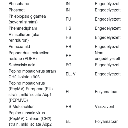
Phosphane
IN
Engedélyezett
Phosmet
IN
Engedélyezett
Phlebiopsis gigantea
FU
Engedélyezett
(several strains)
Phenmedipham
HB
Engedélyezett
Rimsulfuron (aka
HB
Engedélyezett
renriduron)
Pethoxamid
HB
Engedélyezett
Pepper dust extraction
Nem
RE
residue (PDER)
engedélyezett
S-abscisic acid
PG
Engedélyezett
Pepino mosaic virus strain
EL, VI
Engedélyezett
CH2 isolate 1906
Pepino mosaic virus
(PepMV) European (EU)
EL
Folyamatban
strain, mild isolate Abp1
(PEPMVO)
S-Metolachlor
HB
Visszavont
Pepino mosaic virus
(PepMV) Chilean (CH2)
EL
Folyamatban
strain, mild isolate Abp2