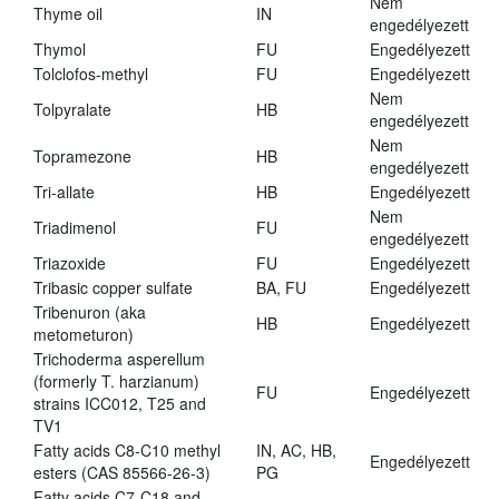
Nem
Thyme oil
IN
engedélyezett
Thymol
FU
Engedélyezett
Tolclofos-methyl
FU
Engedélyezett
Nem
Tolpyralate
HB
engedélyezett
Nem
Topramezone
HB
engedélyezett
Tri-allate
HB
Engedélyezett
Nem
Triadimenol
FU
engedélyezett
Triazoxide
FU
Engedélyezett
Tribasic copper sulfate
BA, FU
Engedélyezett
Tribenuron (aka
HB
Engedélyezett
metometuron)
Trichoderma asperellum
(formerly T. harzianum)
FU
Engedélyezett
strains ICC012, T25 and
TV1
Fatty acids C8-C10 methyl
IN, AC, HB,
Engedélyezett
esters (CAS 85566-26-3)
PG
Fatty acids C7-C18 and