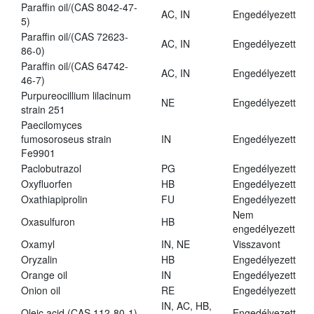
Paraffin oil/(CAS 8042-47-
AC, IN
Engedélyezett
5)
Paraffin oil/(CAS 72623-
AC, IN
Engedélyezett
86-0)
Paraffin oil/(CAS 64742-
AC, IN
Engedélyezett
46-7)
Purpureocillium lilacinum
NE
Engedélyezett
strain 251
Paecilomyces
fumosoroseus strain
IN
Engedélyezett
Fe9901
Paclobutrazol
PG
Engedélyezett
Oxyfluorfen
HB
Engedélyezett
Oxathiapiprolin
FU
Engedélyezett
Nem
Oxasulfuron
HB
engedélyezett
Oxamyl
IN, NE
Visszavont
Oryzalin
HB
Engedélyezett
Orange oil
IN
Engedélyezett
Onion oil
RE
Engedélyezett
IN, AC, HB,
Oleic acid (CAS 112-80-1)
Engedélyezett