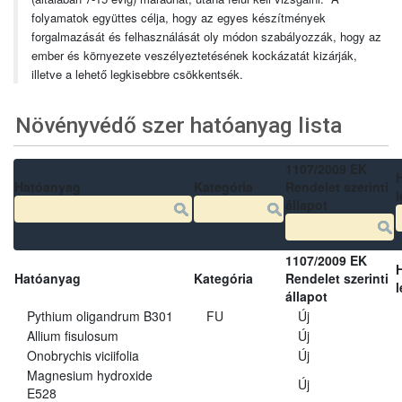
folyamatok együttes célja, hogy az egyes készítmények
forgalmazását és felhasználását oly módon szabályozzák, hogy az
ember és környezete veszélyeztetésének kockázatát kizárják,
illetve a lehető legkisebbre csökkentsék.
Növényvédő szer hatóanyag lista
1107/2009 EK
Hatóanyag
Kategória
Rendelet szerinti
l
állapot
1107/2009 EK
Hatóanyag
Kategória
Rendelet szerinti
l
állapot
Pythium oligandrum B301
FU
Új
Allium fisulosum
Új
Onobrychis viciifolia
Új
Magnesium hydroxide
Új
E528