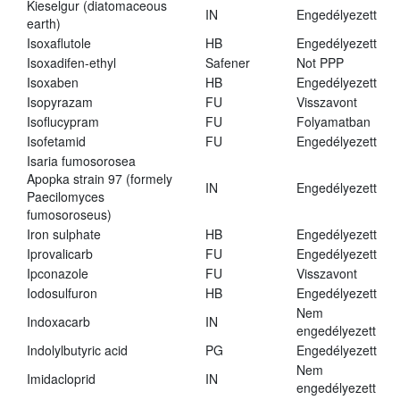
Kieselgur (diatomaceous
IN
Engedélyezett
earth)
Isoxaflutole
HB
Engedélyezett
Isoxadifen-ethyl
Safener
Not PPP
Isoxaben
HB
Engedélyezett
Isopyrazam
FU
Visszavont
Isoflucypram
FU
Folyamatban
Isofetamid
FU
Engedélyezett
Isaria fumosorosea
Apopka strain 97 (formely
IN
Engedélyezett
Paecilomyces
fumosoroseus)
Iron sulphate
HB
Engedélyezett
Iprovalicarb
FU
Engedélyezett
Ipconazole
FU
Visszavont
Iodosulfuron
HB
Engedélyezett
Nem
Indoxacarb
IN
engedélyezett
Indolylbutyric acid
PG
Engedélyezett
Nem
Imidacloprid
IN
engedélyezett