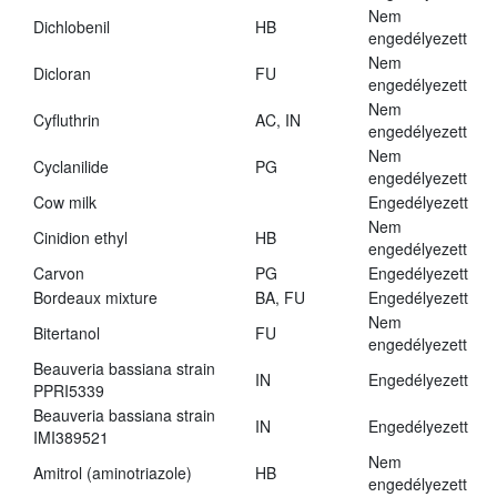
Nem
Dichlobenil
HB
engedélyezett
Nem
Dicloran
FU
engedélyezett
Nem
Cyfluthrin
AC, IN
engedélyezett
Nem
Cyclanilide
PG
engedélyezett
Cow milk
Engedélyezett
Nem
Cinidion ethyl
HB
engedélyezett
Carvon
PG
Engedélyezett
Bordeaux mixture
BA, FU
Engedélyezett
Nem
Bitertanol
FU
engedélyezett
Beauveria bassiana strain
IN
Engedélyezett
PPRI5339
Beauveria bassiana strain
IN
Engedélyezett
IMI389521
Nem
Amitrol (aminotriazole)
HB
engedélyezett