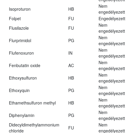
Nem
Isoproturon
HB
engedélyezett
Folpet
FU
Engedélyezett
Nem
Flusilazole
FU
engedélyezett
Nem
Flurprimidol
PG
engedélyezett
Nem
Flufenoxuron
IN
engedélyezett
Nem
Fenbutatin oxide
AC
engedélyezett
Nem
Ethoxysulfuron
HB
engedélyezett
Nem
Ethoxyquin
PG
engedélyezett
Nem
Ethamethsulfuron methyl
HB
engedélyezett
Nem
Diphenylamin
PG
engedélyezett
Didecyldimethylammonium
Nem
FU
chloride
engedélyezett