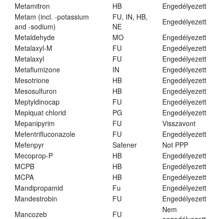
Metamitron
HB
Engedélyezett
Metam (incl. -potassium
FU, IN, HB,
Engedélyezett
and -sodium)
NE
Metaldehyde
MO
Engedélyezett
Metalaxyl-M
FU
Engedélyezett
Metalaxyl
FU
Engedélyezett
Metaflumizone
IN
Engedélyezett
Mesotrione
HB
Engedélyezett
Mesosulfuron
HB
Engedélyezett
Meptyldinocap
FU
Engedélyezett
Mepiquat chlorid
PG
Engedélyezett
Mepanipyrim
FU
Visszavont
Mefentrifluconazole
FU
Engedélyezett
Mefenpyr
Safener
Not PPP
Mecoprop-P
HB
Engedélyezett
MCPB
HB
Engedélyezett
MCPA
HB
Engedélyezett
Mandipropamid
Fu
Engedélyezett
Mandestrobin
FU
Engedélyezett
Nem
Mancozeb
FU