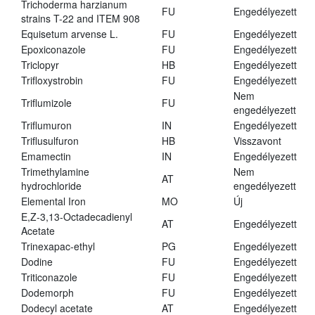
Trichoderma harzianum
FU
Engedélyezett
strains T-22 and ITEM 908
Equisetum arvense L.
FU
Engedélyezett
Epoxiconazole
FU
Engedélyezett
Triclopyr
HB
Engedélyezett
Trifloxystrobin
FU
Engedélyezett
Nem
Triflumizole
FU
engedélyezett
Triflumuron
IN
Engedélyezett
Triflusulfuron
HB
Visszavont
Emamectin
IN
Engedélyezett
Trimethylamine
Nem
AT
hydrochloride
engedélyezett
Elemental Iron
MO
Új
E,Z-3,13-Octadecadienyl
AT
Engedélyezett
Acetate
Trinexapac-ethyl
PG
Engedélyezett
Dodine
FU
Engedélyezett
Triticonazole
FU
Engedélyezett
Dodemorph
FU
Engedélyezett
Dodecyl acetate
AT
Engedélyezett