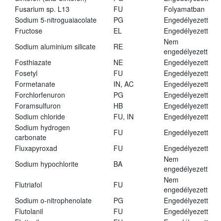
Fusarium sp. L13
FU
Folyamatban
Sodium 5-nitroguaiacolate
PG
Engedélyezett
Fructose
EL
Engedélyezett
Nem
Sodium aluminium silicate
RE
engedélyezett
Fosthiazate
NE
Engedélyezett
Fosetyl
FU
Engedélyezett
Formetanate
IN, AC
Engedélyezett
Forchlorfenuron
PG
Engedélyezett
Foramsulfuron
HB
Engedélyezett
Sodium chloride
FU, IN
Engedélyezett
Sodium hydrogen
FU
Engedélyezett
carbonate
Fluxapyroxad
FU
Engedélyezett
Nem
Sodium hypochlorite
BA
engedélyezett
Nem
Flutriafol
FU
engedélyezett
Sodium o-nitrophenolate
PG
Engedélyezett
Flutolanil
FU
Engedélyezett