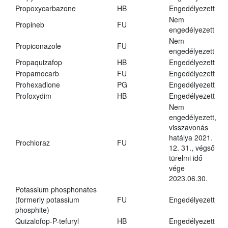
Propoxycarbazone
HB
Engedélyezett
Nem
Propineb
FU
engedélyezett
Nem
Propiconazole
FU
engedélyezett
Propaquizafop
HB
Engedélyezett
Propamocarb
FU
Engedélyezett
Prohexadione
PG
Engedélyezett
Profoxydim
HB
Engedélyezett
Nem
engedélyezett,
visszavonás
hatálya 2021.
Prochloraz
FU
12. 31., végső
türelmi idő
vége
2023.06.30.
Potassium phosphonates
(formerly potassium
FU
Engedélyezett
phosphite)
Quizalofop-P-tefuryl
HB
Engedélyezett