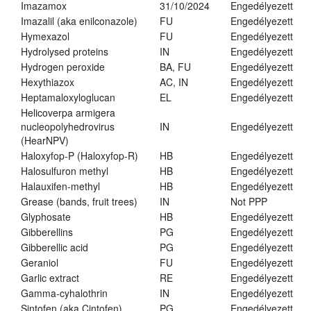
Imazamox
31/10/2024
Engedélyezett
Imazalil (aka enilconazole)
FU
Engedélyezett
Hymexazol
FU
Engedélyezett
Hydrolysed proteins
IN
Engedélyezett
Hydrogen peroxide
BA, FU
Engedélyezett
Hexythiazox
AC, IN
Engedélyezett
Heptamaloxyloglucan
EL
Engedélyezett
Helicoverpa armigera
nucleopolyhedrovirus
IN
Engedélyezett
(HearNPV)
Haloxyfop-P (Haloxyfop-R)
HB
Engedélyezett
Halosulfuron methyl
HB
Engedélyezett
Halauxifen-methyl
HB
Engedélyezett
Grease (bands, fruit trees)
IN
Not PPP
Glyphosate
HB
Engedélyezett
Gibberellins
PG
Engedélyezett
Gibberellic acid
PG
Engedélyezett
Geraniol
FU
Engedélyezett
Garlic extract
RE
Engedélyezett
Gamma-cyhalothrin
IN
Engedélyezett
Sintofen (aka Cintofen)
PG
Engedélyezett