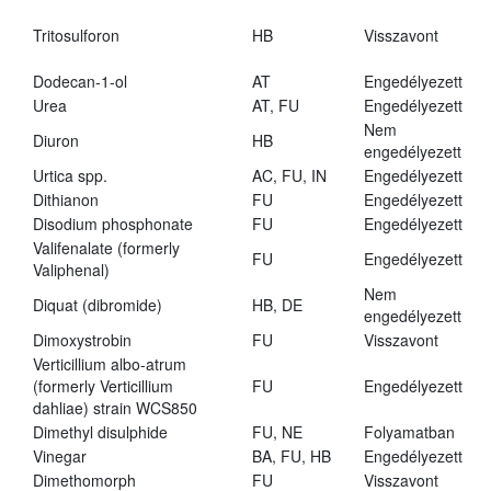
Tritosulforon
HB
Visszavont
Dodecan-1-ol
AT
Engedélyezett
Urea
AT, FU
Engedélyezett
Nem
Diuron
HB
engedélyezett
Urtica spp.
AC, FU, IN
Engedélyezett
Dithianon
FU
Engedélyezett
Disodium phosphonate
FU
Engedélyezett
Valifenalate (formerly
FU
Engedélyezett
Valiphenal)
Nem
Diquat (dibromide)
HB, DE
engedélyezett
Dimoxystrobin
FU
Visszavont
Verticillium albo-atrum
(formerly Verticillium
FU
Engedélyezett
dahliae) strain WCS850
Dimethyl disulphide
FU, NE
Folyamatban
Vinegar
BA, FU, HB
Engedélyezett
Dimethomorph
FU
Visszavont