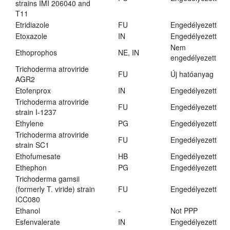
strains IMI 206040 and
T11
Etridiazole
FU
Engedélyezett
Etoxazole
IN
Engedélyezett
Nem
Ethoprophos
NE, IN
engedélyezett
Trichoderma atroviride
FU
Új hatóanyag
AGR2
Etofenprox
IN
Engedélyezett
Trichoderma atroviride
FU
Engedélyezett
strain I-1237
Ethylene
PG
Engedélyezett
Trichoderma atroviride
FU
Engedélyezett
strain SC1
Ethofumesate
HB
Engedélyezett
Ethephon
PG
Engedélyezett
Trichoderma gamsii
(formerly T. viride) strain
FU
Engedélyezett
ICC080
Ethanol
-
Not PPP
Esfenvalerate
IN
Engedélyezett