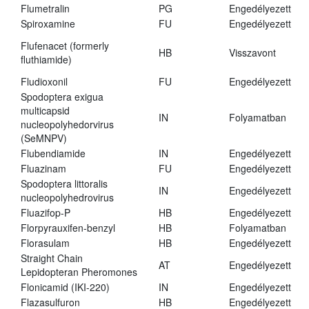
Flumetralin
PG
Engedélyezett
Spiroxamine
FU
Engedélyezett
Flufenacet (formerly
HB
Visszavont
fluthiamide)
Fludioxonil
FU
Engedélyezett
Spodoptera exigua
multicapsid
IN
Folyamatban
nucleopolyhedorvirus
(SeMNPV)
Flubendiamide
IN
Engedélyezett
Fluazinam
FU
Engedélyezett
Spodoptera littoralis
IN
Engedélyezett
nucleopolyhedrovirus
Fluazifop-P
HB
Engedélyezett
Florpyrauxifen-benzyl
HB
Folyamatban
Florasulam
HB
Engedélyezett
Straight Chain
AT
Engedélyezett
Lepidopteran Pheromones
Flonicamid (IKI-220)
IN
Engedélyezett
Flazasulfuron
HB
Engedélyezett