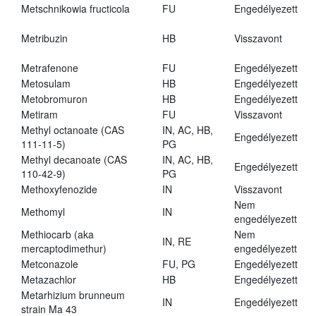
Metschnikowia fructicola
FU
Engedélyezett
Metribuzin
HB
Visszavont
Metrafenone
FU
Engedélyezett
Metosulam
HB
Engedélyezett
Metobromuron
HB
Engedélyezett
Metiram
FU
Visszavont
Methyl octanoate (CAS
IN, AC, HB,
Engedélyezett
111-11-5)
PG
Methyl decanoate (CAS
IN, AC, HB,
Engedélyezett
110-42-9)
PG
Methoxyfenozide
IN
Visszavont
Nem
Methomyl
IN
engedélyezett
Methiocarb (aka
Nem
IN, RE
mercaptodimethur)
engedélyezett
Metconazole
FU, PG
Engedélyezett
Metazachlor
HB
Engedélyezett
Metarhizium brunneum
IN
Engedélyezett
strain Ma 43