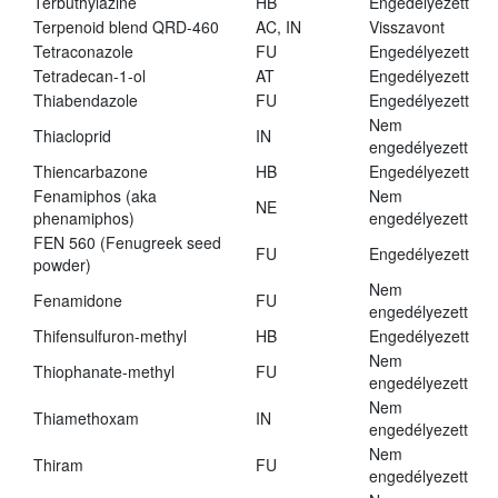
Terbuthylazine
HB
Engedélyezett
Terpenoid blend QRD-460
AC, IN
Visszavont
Tetraconazole
FU
Engedélyezett
Tetradecan-1-ol
AT
Engedélyezett
Thiabendazole
FU
Engedélyezett
Nem
Thiacloprid
IN
engedélyezett
Thiencarbazone
HB
Engedélyezett
Fenamiphos (aka
Nem
NE
phenamiphos)
engedélyezett
FEN 560 (Fenugreek seed
FU
Engedélyezett
powder)
Nem
Fenamidone
FU
engedélyezett
Thifensulfuron-methyl
HB
Engedélyezett
Nem
Thiophanate-methyl
FU
engedélyezett
Nem
Thiamethoxam
IN
engedélyezett
Nem
Thiram
FU
engedélyezett