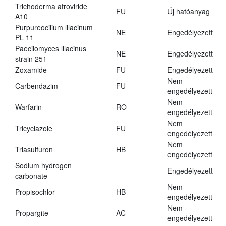
Trichoderma atroviride
FU
Új hatóanyag
A10
Purpureocilium lilacinum
NE
Engedélyezett
PL 11
Paecilomyces lilacinus
NE
Engedélyezett
strain 251
Zoxamide
FU
Engedélyezett
Nem
Carbendazim
FU
engedélyezett
Nem
Warfarin
RO
engedélyezett
Nem
Tricyclazole
FU
engedélyezett
Nem
Triasulfuron
HB
engedélyezett
Sodium hydrogen
Engedélyezett
carbonate
Nem
Propisochlor
HB
engedélyezett
Nem
Propargite
AC
engedélyezett