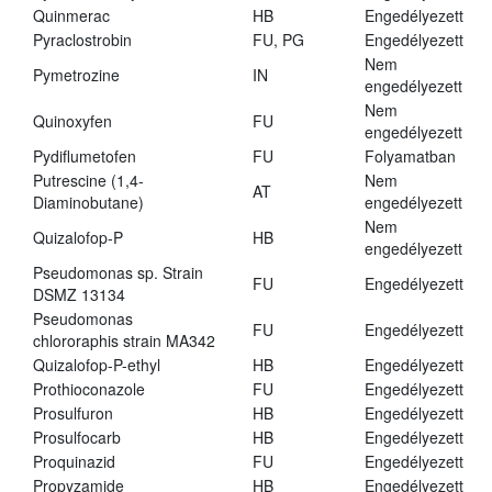
Quinmerac
HB
Engedélyezett
Pyraclostrobin
FU, PG
Engedélyezett
Nem
Pymetrozine
IN
engedélyezett
Nem
Quinoxyfen
FU
engedélyezett
Pydiflumetofen
FU
Folyamatban
Putrescine (1,4-
Nem
AT
Diaminobutane)
engedélyezett
Nem
Quizalofop-P
HB
engedélyezett
Pseudomonas sp. Strain
FU
Engedélyezett
DSMZ 13134
Pseudomonas
FU
Engedélyezett
chlororaphis strain MA342
Quizalofop-P-ethyl
HB
Engedélyezett
Prothioconazole
FU
Engedélyezett
Prosulfuron
HB
Engedélyezett
Prosulfocarb
HB
Engedélyezett
Proquinazid
FU
Engedélyezett
Propyzamide
HB
Engedélyezett