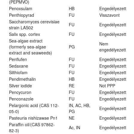
(PEPMVO)
Penoxsulam
HB
Engedélyezett
Penthiopyrad
FU
Visszavont
Saccharomyces cerevisiae
FU
Engedélyezett
strain LAS02
Salix spp. cortex
FU
Engedélyezett
Sea-algae extract
Nem
(formerly sea-algae
PG
engedélyezett
extract and seaweeds)
Penflufen
FU
Engedélyezett
Sedaxane
FU
Engedélyezett
Silthiofam
FU
Engedélyezett
Pendimethalin
HB
Engedélyezett
Silver iodide
RE
Not PPP
Pencycuron
FU
Engedélyezett
Penconazole
FU
Engedélyezett
Pelargonic acid (CAS 112-
IN, AC, HB,
Engedélyezett
05-0)
PG
Pasteuria nishizawae Pn1
NE
Engedélyezett
Paraffin oil/(CAS 97862-
Ac, IN
Engedélyezett
82-3)