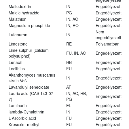
engedélyezett
Maltodextrin
IN
Engedélyezett
Maleic hydrazide
PG
Engedélyezett
Malathion
IN, AC
Engedélyezett
Magnesium phosphide
IN, RO
Engedélyezett
Nem
Lufenuron
IN
engedélyezett
Limestone
RE
Folyamatban
Lime sulphur (calcium
FU, IN, AC
Engedélyezett
polysulphid)
Lenacil
HB
Engedélyezett
Lecithins
FU
Engedélyezett
Akanthomyces muscarius
IN
Engedélyezett
strain Ve6
Lavandulyl senecioate
AT
Engedélyezett
Lauric acid (CAS 143-07-
IN, AC, HB,
Engedélyezett
7)
PG
Laminarin
EL
Engedélyezett
lambda-Cyhalothrin
IN
Engedélyezett
L-Ascorbic acid
FU
Engedélyezett
Kresoxim-methyl
FU
Engedélyezett