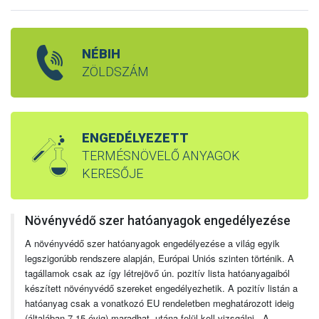
NÉBIH
ZÖLDSZÁM
ENGEDÉLYEZETT
TERMÉSNÖVELŐ ANYAGOK
KERESŐJE
Növényvédő szer hatóanyagok engedélyezése
A növényvédő szer hatóanyagok engedélyezése a világ egyik
legszigorúbb rendszere alapján, Európai Uniós szinten történik. A
tagállamok csak az így létrejövő ún. pozitív lista hatóanyagaiból
készített növényvédő szereket engedélyezhetik. A pozitív listán a
hatóanyag csak a vonatkozó EU rendeletben meghatározott ideig
(általában 7-15 évig) maradhat, utána felül kell vizsgálni. A