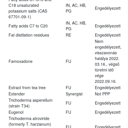
C18 unsaturated
IN, AC, HB,
Engedélyezett
potassium salts (CAS
PG
67701-09-1)
IN, AC, HB,
Fatty acids C7 to C20
Engedélyezett
PG
Fat distilation residues
RE
Engedélyezett
Nem
engedélyezett,
visszavonás
hatálya 2022.
Famoxadone
FU
03.16., végső
türelmi idő
vége
2022.09.16.
Extract from tea tree
FU
Engedélyezett
Extender
Synergist
Not PPP
Trichoderma asperellum
FU
Engedélyezett
(strain T34)
Eugenol
FU
Engedélyezett
Trichoderma atroviride
(formerly T. harzianum)
FU
Engedélyezett