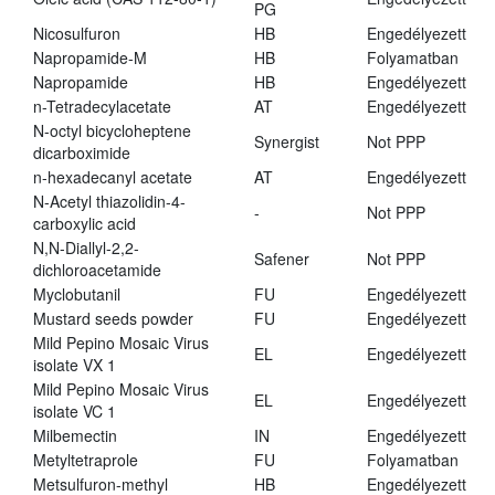
PG
Nicosulfuron
HB
Engedélyezett
Napropamide-M
HB
Folyamatban
Napropamide
HB
Engedélyezett
n-Tetradecylacetate
AT
Engedélyezett
N-octyl bicycloheptene
Synergist
Not PPP
dicarboximide
n-hexadecanyl acetate
AT
Engedélyezett
N-Acetyl thiazolidin-4-
-
Not PPP
carboxylic acid
N,N-Diallyl-2,2-
Safener
Not PPP
dichloroacetamide
Myclobutanil
FU
Engedélyezett
Mustard seeds powder
FU
Engedélyezett
Mild Pepino Mosaic Virus
EL
Engedélyezett
isolate VX 1
Mild Pepino Mosaic Virus
EL
Engedélyezett
isolate VC 1
Milbemectin
IN
Engedélyezett
Metyltetraprole
FU
Folyamatban
Metsulfuron-methyl
HB
Engedélyezett