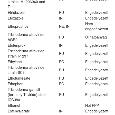
strains IMI 206040 and
T11
Etridiazole
FU
Engedélyezett
Etoxazole
IN
Engedélyezett
Nem
Ethoprophos
NE, IN
engedélyezett
Trichoderma atroviride
FU
Új hatóanyag
AGR2
Etofenprox
IN
Engedélyezett
Trichoderma atroviride
FU
Engedélyezett
strain I-1237
Ethylene
PG
Engedélyezett
Trichoderma atroviride
FU
Engedélyezett
strain SC1
Ethofumesate
HB
Engedélyezett
Ethephon
PG
Engedélyezett
Trichoderma gamsii
(formerly T. viride) strain
FU
Engedélyezett
ICC080
Ethanol
-
Not PPP
Esfenvalerate
IN
Engedélyezett