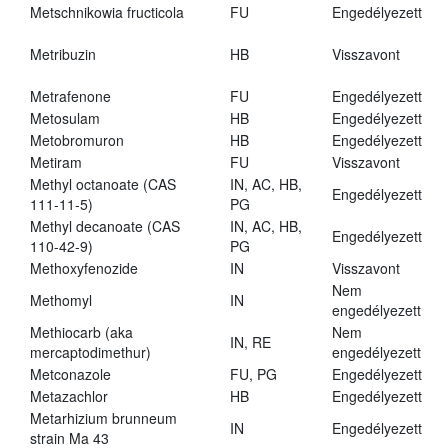
Metschnikowia fructicola
FU
Engedélyezett
Metribuzin
HB
Visszavont
Metrafenone
FU
Engedélyezett
Metosulam
HB
Engedélyezett
Metobromuron
HB
Engedélyezett
Metiram
FU
Visszavont
Methyl octanoate (CAS
IN, AC, HB,
Engedélyezett
111-11-5)
PG
Methyl decanoate (CAS
IN, AC, HB,
Engedélyezett
110-42-9)
PG
Methoxyfenozide
IN
Visszavont
Nem
Methomyl
IN
engedélyezett
Methiocarb (aka
Nem
IN, RE
mercaptodimethur)
engedélyezett
Metconazole
FU, PG
Engedélyezett
Metazachlor
HB
Engedélyezett
Metarhizium brunneum
IN
Engedélyezett
strain Ma 43