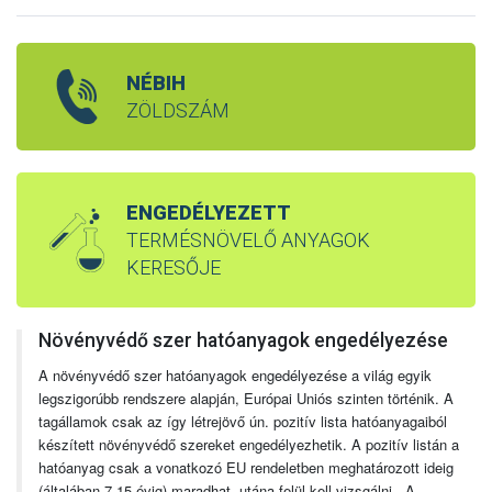
NÉBIH
ZÖLDSZÁM
ENGEDÉLYEZETT
TERMÉSNÖVELŐ ANYAGOK
KERESŐJE
Növényvédő szer hatóanyagok engedélyezése
A növényvédő szer hatóanyagok engedélyezése a világ egyik
legszigorúbb rendszere alapján, Európai Uniós szinten történik. A
tagállamok csak az így létrejövő ún. pozitív lista hatóanyagaiból
készített növényvédő szereket engedélyezhetik. A pozitív listán a
hatóanyag csak a vonatkozó EU rendeletben meghatározott ideig
(általában 7-15 évig) maradhat, utána felül kell vizsgálni. A