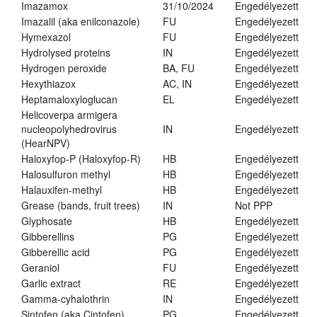
Imazamox
31/10/2024
Engedélyezett
Imazalil (aka enilconazole)
FU
Engedélyezett
Hymexazol
FU
Engedélyezett
Hydrolysed proteins
IN
Engedélyezett
Hydrogen peroxide
BA, FU
Engedélyezett
Hexythiazox
AC, IN
Engedélyezett
Heptamaloxyloglucan
EL
Engedélyezett
Helicoverpa armigera
nucleopolyhedrovirus
IN
Engedélyezett
(HearNPV)
Haloxyfop-P (Haloxyfop-R)
HB
Engedélyezett
Halosulfuron methyl
HB
Engedélyezett
Halauxifen-methyl
HB
Engedélyezett
Grease (bands, fruit trees)
IN
Not PPP
Glyphosate
HB
Engedélyezett
Gibberellins
PG
Engedélyezett
Gibberellic acid
PG
Engedélyezett
Geraniol
FU
Engedélyezett
Garlic extract
RE
Engedélyezett
Gamma-cyhalothrin
IN
Engedélyezett
Sintofen (aka Cintofen)
PG
Engedélyezett