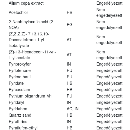
Allium cepa extract
Engedélyezett
Nem
Acetochlor
HB
engedélyezett
2-Naphthylacetic acid (2-
Nem
PG
NOA)
engedélyezett
(Z,Z,Z,Z)- 7,13,16,19-
Nem
Docosatetraen-1-yl
AT
engedélyezett
isobutyrate
(Z)-13-Hexadecen-11-yn-
Nem
AT
1-yl acetate
engedélyezett
Pyriproxyfen
IN
Engedélyezett
Pyriofenone
FU
Engedélyezett
Pyrimethanil
FU
Engedélyezett
Pyridate
HB
Engedélyezett
Pyroxsulam
HB
Engedélyezett
Pythium oligandrum M1
FU
Engedélyezett
Pyridalyl
IN
Engedélyezett
Pyridaben
AC, IN
Engedélyezett
Quartz sand
HB
Engedélyezett
Pyrethrins
IN
Engedélyezett
Pyraflufen-ethyl
HB
Engedélyezett