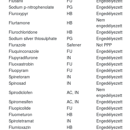
Flutianil
FU
Engedélyezett
Sodium p-nitrophenolate
PG
Engedélyezett
Fluroxypyr
HB
Engedélyezett
Nem
Flurtamone
HB
engedélyezett
Flurochloridone
HB
Engedélyezett
Sodium silver thiosulphate
PG
Engedélyezett
Flurazole
Safener
Not PPP
Fluquinconazole
FU
Engedélyezett
Flupyradifurone
IN
Engedélyezett
Fluoxastrobin
FU
Engedélyezett
Fluopyram
FU
Engedélyezett
Spinetoram
IN
Engedélyezett
Spinosad
IN
Engedélyezett
Nem
Spirodiclofen
AC, IN
engedélyezett
Spiromesifen
AC, IN
Engedélyezett
Fluopicolide
FU
Engedélyezett
Fluometuron
HB
Engedélyezett
Spirotetramat
IN
Engedélyezett
Flumioxazin
HB
Engedélyezett