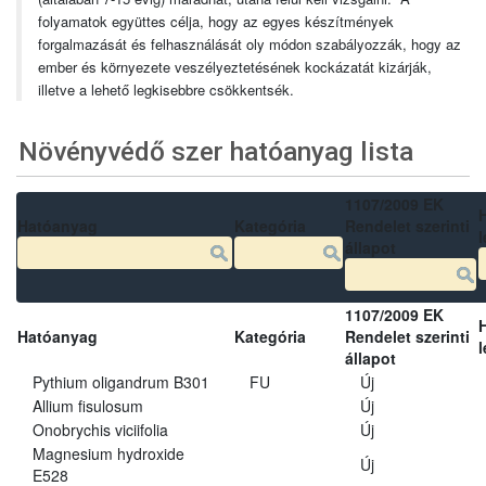
folyamatok együttes célja, hogy az egyes készítmények
forgalmazását és felhasználását oly módon szabályozzák, hogy az
ember és környezete veszélyeztetésének kockázatát kizárják,
illetve a lehető legkisebbre csökkentsék.
Növényvédő szer hatóanyag lista
1107/2009 EK
Hatóanyag
Kategória
Rendelet szerinti
l
állapot
1107/2009 EK
Hatóanyag
Kategória
Rendelet szerinti
l
állapot
Pythium oligandrum B301
FU
Új
Allium fisulosum
Új
Onobrychis viciifolia
Új
Magnesium hydroxide
Új
E528