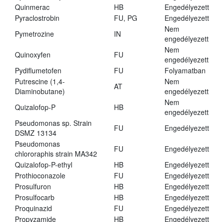
Quinmerac
HB
Engedélyezett
Pyraclostrobin
FU, PG
Engedélyezett
Nem
Pymetrozine
IN
engedélyezett
Nem
Quinoxyfen
FU
engedélyezett
Pydiflumetofen
FU
Folyamatban
Putrescine (1,4-
Nem
AT
Diaminobutane)
engedélyezett
Nem
Quizalofop-P
HB
engedélyezett
Pseudomonas sp. Strain
FU
Engedélyezett
DSMZ 13134
Pseudomonas
FU
Engedélyezett
chlororaphis strain MA342
Quizalofop-P-ethyl
HB
Engedélyezett
Prothioconazole
FU
Engedélyezett
Prosulfuron
HB
Engedélyezett
Prosulfocarb
HB
Engedélyezett
Proquinazid
FU
Engedélyezett
Propyzamide
HB
Engedélyezett