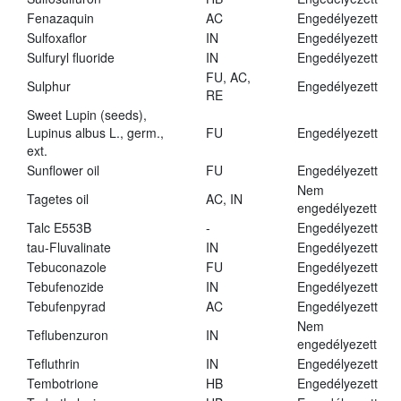
Fenazaquin
AC
Engedélyezett
Sulfoxaflor
IN
Engedélyezett
Sulfuryl fluoride
IN
Engedélyezett
FU, AC,
Sulphur
Engedélyezett
RE
Sweet Lupin (seeds),
Lupinus albus L., germ.,
FU
Engedélyezett
ext.
Sunflower oil
FU
Engedélyezett
Nem
Tagetes oil
AC, IN
engedélyezett
Talc E553B
-
Engedélyezett
tau-Fluvalinate
IN
Engedélyezett
Tebuconazole
FU
Engedélyezett
Tebufenozide
IN
Engedélyezett
Tebufenpyrad
AC
Engedélyezett
Nem
Teflubenzuron
IN
engedélyezett
Tefluthrin
IN
Engedélyezett
Tembotrione
HB
Engedélyezett