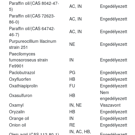
Paraffin oil/(CAS 8042-47-
AC, IN
Engedélyezett
5)
Paraffin oil/(CAS 72623-
AC, IN
Engedélyezett
86-0)
Paraffin oil/(CAS 64742-
AC, IN
Engedélyezett
46-7)
Purpureocillium lilacinum
NE
Engedélyezett
strain 251
Paecilomyces
fumosoroseus strain
IN
Engedélyezett
Fe9901
Paclobutrazol
PG
Engedélyezett
Oxyfluorfen
HB
Engedélyezett
Oxathiapiprolin
FU
Engedélyezett
Nem
Oxasulfuron
HB
engedélyezett
Oxamyl
IN, NE
Visszavont
Oryzalin
HB
Engedélyezett
Orange oil
IN
Engedélyezett
Onion oil
RE
Engedélyezett
IN, AC, HB,
Oleic acid (CAS 112-80-1)
Engedélyezett