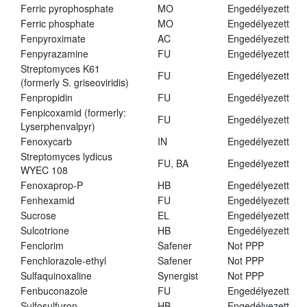
Ferric pyrophosphate
MO
Engedélyezett
Ferric phosphate
MO
Engedélyezett
Fenpyroximate
AC
Engedélyezett
Fenpyrazamine
FU
Engedélyezett
Streptomyces K61
FU
Engedélyezett
(formerly S. griseoviridis)
Fenpropidin
FU
Engedélyezett
Fenpicoxamid (formerly:
FU
Engedélyezett
Lyserphenvalpyr)
Fenoxycarb
IN
Engedélyezett
Streptomyces lydicus
FU, BA
Engedélyezett
WYEC 108
Fenoxaprop-P
HB
Engedélyezett
Fenhexamid
FU
Engedélyezett
Sucrose
EL
Engedélyezett
Sulcotrione
HB
Engedélyezett
Fenclorim
Safener
Not PPP
Fenchlorazole-ethyl
Safener
Not PPP
Sulfaquinoxaline
Synergist
Not PPP
Fenbuconazole
FU
Engedélyezett
Sulfosulfuron
HB
Engedélyezett