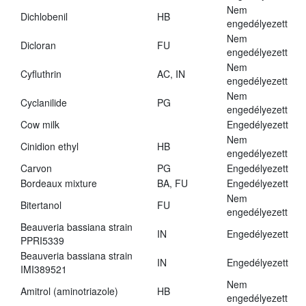
Nem
Dichlobenil
HB
engedélyezett
Nem
Dicloran
FU
engedélyezett
Nem
Cyfluthrin
AC, IN
engedélyezett
Nem
Cyclanilide
PG
engedélyezett
Cow milk
Engedélyezett
Nem
Cinidion ethyl
HB
engedélyezett
Carvon
PG
Engedélyezett
Bordeaux mixture
BA, FU
Engedélyezett
Nem
Bitertanol
FU
engedélyezett
Beauveria bassiana strain
IN
Engedélyezett
PPRI5339
Beauveria bassiana strain
IN
Engedélyezett
IMI389521
Nem
Amitrol (aminotriazole)
HB
engedélyezett