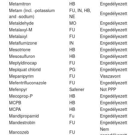
Metamitron
HB
Engedélyezett
Metam (incl. -potassium
FU, IN, HB,
Engedélyezett
and -sodium)
NE
Metaldehyde
MO
Engedélyezett
Metalaxyl-M
FU
Engedélyezett
Metalaxyl
FU
Engedélyezett
Metaflumizone
IN
Engedélyezett
Mesotrione
HB
Engedélyezett
Mesosulfuron
HB
Engedélyezett
Meptyldinocap
FU
Engedélyezett
Mepiquat chlorid
PG
Engedélyezett
Mepanipyrim
FU
Visszavont
Mefentrifluconazole
FU
Engedélyezett
Mefenpyr
Safener
Not PPP
Mecoprop-P
HB
Engedélyezett
MCPB
HB
Engedélyezett
MCPA
HB
Engedélyezett
Mandipropamid
Fu
Engedélyezett
Mandestrobin
FU
Engedélyezett
Nem
Mancozeb
FU