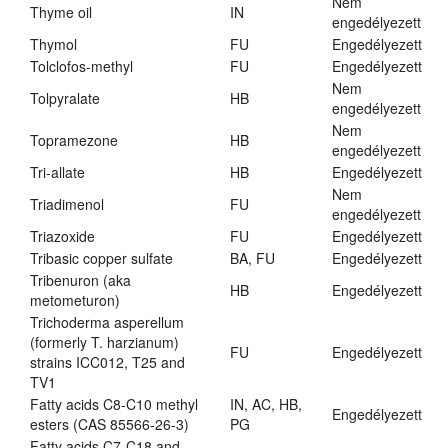
Nem
Thyme oil
IN
engedélyezett
Thymol
FU
Engedélyezett
Tolclofos-methyl
FU
Engedélyezett
Nem
Tolpyralate
HB
engedélyezett
Nem
Topramezone
HB
engedélyezett
Tri-allate
HB
Engedélyezett
Nem
Triadimenol
FU
engedélyezett
Triazoxide
FU
Engedélyezett
Tribasic copper sulfate
BA, FU
Engedélyezett
Tribenuron (aka
HB
Engedélyezett
metometuron)
Trichoderma asperellum
(formerly T. harzianum)
FU
Engedélyezett
strains ICC012, T25 and
TV1
Fatty acids C8-C10 methyl
IN, AC, HB,
Engedélyezett
esters (CAS 85566-26-3)
PG
Fatty acids C7-C18 and