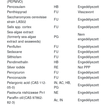
(PEPMVO)
Penoxsulam
HB
Engedélyezett
Penthiopyrad
FU
Visszavont
Saccharomyces cerevisiae
FU
Engedélyezett
strain LAS02
Salix spp. cortex
FU
Engedélyezett
Sea-algae extract
Nem
(formerly sea-algae
PG
engedélyezett
extract and seaweeds)
Penflufen
FU
Engedélyezett
Sedaxane
FU
Engedélyezett
Silthiofam
FU
Engedélyezett
Pendimethalin
HB
Engedélyezett
Silver iodide
RE
Not PPP
Pencycuron
FU
Engedélyezett
Penconazole
FU
Engedélyezett
Pelargonic acid (CAS 112-
IN, AC, HB,
Engedélyezett
05-0)
PG
Pasteuria nishizawae Pn1
NE
Engedélyezett
Paraffin oil/(CAS 97862-
Ac, IN
Engedélyezett
82-3)