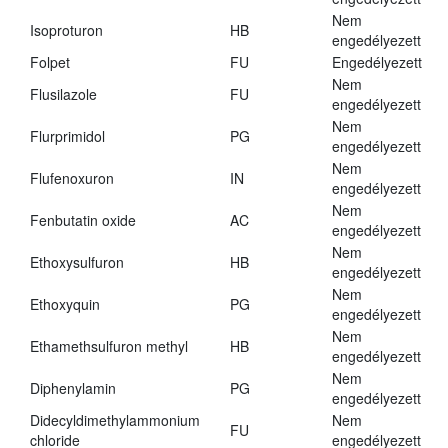
Nem
Isoproturon
HB
engedélyezett
Folpet
FU
Engedélyezett
Nem
Flusilazole
FU
engedélyezett
Nem
Flurprimidol
PG
engedélyezett
Nem
Flufenoxuron
IN
engedélyezett
Nem
Fenbutatin oxide
AC
engedélyezett
Nem
Ethoxysulfuron
HB
engedélyezett
Nem
Ethoxyquin
PG
engedélyezett
Nem
Ethamethsulfuron methyl
HB
engedélyezett
Nem
Diphenylamin
PG
engedélyezett
Didecyldimethylammonium
Nem
FU
chloride
engedélyezett