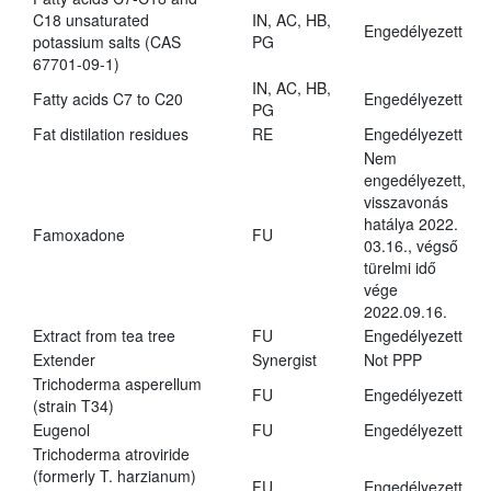
C18 unsaturated
IN, AC, HB,
Engedélyezett
potassium salts (CAS
PG
67701-09-1)
IN, AC, HB,
Fatty acids C7 to C20
Engedélyezett
PG
Fat distilation residues
RE
Engedélyezett
Nem
engedélyezett,
visszavonás
hatálya 2022.
Famoxadone
FU
03.16., végső
türelmi idő
vége
2022.09.16.
Extract from tea tree
FU
Engedélyezett
Extender
Synergist
Not PPP
Trichoderma asperellum
FU
Engedélyezett
(strain T34)
Eugenol
FU
Engedélyezett
Trichoderma atroviride
(formerly T. harzianum)
FU
Engedélyezett