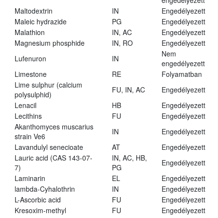
engedélyezett
Maltodextrin
IN
Engedélyezett
Maleic hydrazide
PG
Engedélyezett
Malathion
IN, AC
Engedélyezett
Magnesium phosphide
IN, RO
Engedélyezett
Nem
Lufenuron
IN
engedélyezett
Limestone
RE
Folyamatban
Lime sulphur (calcium
FU, IN, AC
Engedélyezett
polysulphid)
Lenacil
HB
Engedélyezett
Lecithins
FU
Engedélyezett
Akanthomyces muscarius
IN
Engedélyezett
strain Ve6
Lavandulyl senecioate
AT
Engedélyezett
Lauric acid (CAS 143-07-
IN, AC, HB,
Engedélyezett
7)
PG
Laminarin
EL
Engedélyezett
lambda-Cyhalothrin
IN
Engedélyezett
L-Ascorbic acid
FU
Engedélyezett
Kresoxim-methyl
FU
Engedélyezett