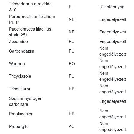
Trichoderma atroviride
FU
Új hatóanyag
A10
Purpureocilium lilacinum
NE
Engedélyezett
PL 11
Paecilomyces lilacinus
NE
Engedélyezett
strain 251
Zoxamide
FU
Engedélyezett
Nem
Carbendazim
FU
engedélyezett
Nem
Warfarin
RO
engedélyezett
Nem
Tricyclazole
FU
engedélyezett
Nem
Triasulfuron
HB
engedélyezett
Sodium hydrogen
Engedélyezett
carbonate
Nem
Propisochlor
HB
engedélyezett
Nem
Propargite
AC
engedélyezett