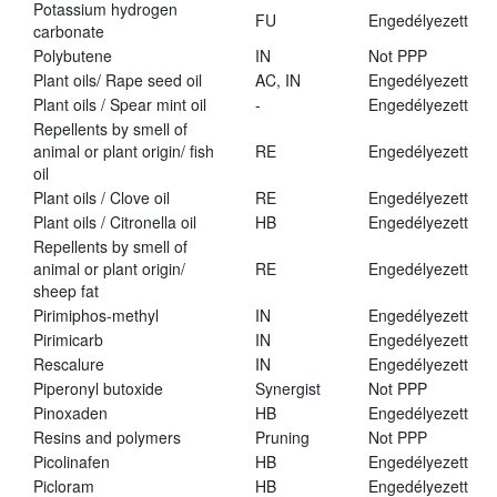
Potassium hydrogen
FU
Engedélyezett
carbonate
Polybutene
IN
Not PPP
Plant oils/ Rape seed oil
AC, IN
Engedélyezett
Plant oils / Spear mint oil
-
Engedélyezett
Repellents by smell of
animal or plant origin/ fish
RE
Engedélyezett
oil
Plant oils / Clove oil
RE
Engedélyezett
Plant oils / Citronella oil
HB
Engedélyezett
Repellents by smell of
animal or plant origin/
RE
Engedélyezett
sheep fat
Pirimiphos-methyl
IN
Engedélyezett
Pirimicarb
IN
Engedélyezett
Rescalure
IN
Engedélyezett
Piperonyl butoxide
Synergist
Not PPP
Pinoxaden
HB
Engedélyezett
Resins and polymers
Pruning
Not PPP
Picolinafen
HB
Engedélyezett
Picloram
HB
Engedélyezett