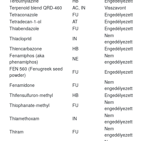
Terbuthylazine
HB
Engedélyezett
Terpenoid blend QRD-460
AC, IN
Visszavont
Tetraconazole
FU
Engedélyezett
Tetradecan-1-ol
AT
Engedélyezett
Thiabendazole
FU
Engedélyezett
Nem
Thiacloprid
IN
engedélyezett
Thiencarbazone
HB
Engedélyezett
Fenamiphos (aka
Nem
NE
phenamiphos)
engedélyezett
FEN 560 (Fenugreek seed
FU
Engedélyezett
powder)
Nem
Fenamidone
FU
engedélyezett
Thifensulfuron-methyl
HB
Engedélyezett
Nem
Thiophanate-methyl
FU
engedélyezett
Nem
Thiamethoxam
IN
engedélyezett
Nem
Thiram
FU
engedélyezett