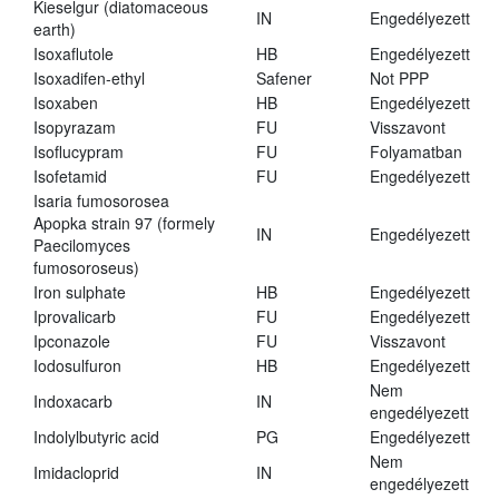
Kieselgur (diatomaceous
IN
Engedélyezett
earth)
Isoxaflutole
HB
Engedélyezett
Isoxadifen-ethyl
Safener
Not PPP
Isoxaben
HB
Engedélyezett
Isopyrazam
FU
Visszavont
Isoflucypram
FU
Folyamatban
Isofetamid
FU
Engedélyezett
Isaria fumosorosea
Apopka strain 97 (formely
IN
Engedélyezett
Paecilomyces
fumosoroseus)
Iron sulphate
HB
Engedélyezett
Iprovalicarb
FU
Engedélyezett
Ipconazole
FU
Visszavont
Iodosulfuron
HB
Engedélyezett
Nem
Indoxacarb
IN
engedélyezett
Indolylbutyric acid
PG
Engedélyezett
Nem
Imidacloprid
IN
engedélyezett