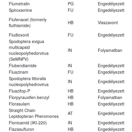
Flumetralin
PG
Engedélyezett
Spiroxamine
FU
Engedélyezett
Flufenacet (formerly
HB
Visszavont
fluthiamide)
Fludioxonil
FU
Engedélyezett
Spodoptera exigua
multicapsid
IN
Folyamatban
nucleopolyhedorvirus
(SeMNPV)
Flubendiamide
IN
Engedélyezett
Fluazinam
FU
Engedélyezett
Spodoptera littoralis
IN
Engedélyezett
nucleopolyhedrovirus
Fluazifop-P
HB
Engedélyezett
Florpyrauxifen-benzyl
HB
Folyamatban
Florasulam
HB
Engedélyezett
Straight Chain
AT
Engedélyezett
Lepidopteran Pheromones
Flonicamid (IKI-220)
IN
Engedélyezett
Flazasulfuron
HB
Engedélyezett