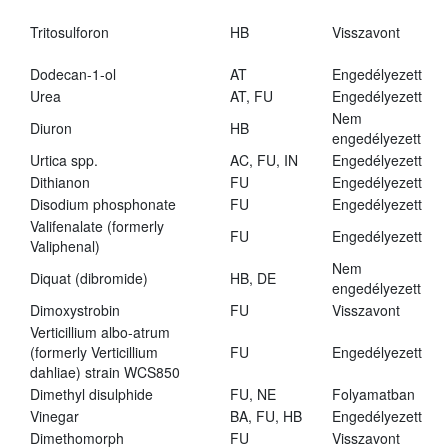
Tritosulforon
HB
Visszavont
Dodecan-1-ol
AT
Engedélyezett
Urea
AT, FU
Engedélyezett
Nem
Diuron
HB
engedélyezett
Urtica spp.
AC, FU, IN
Engedélyezett
Dithianon
FU
Engedélyezett
Disodium phosphonate
FU
Engedélyezett
Valifenalate (formerly
FU
Engedélyezett
Valiphenal)
Nem
Diquat (dibromide)
HB, DE
engedélyezett
Dimoxystrobin
FU
Visszavont
Verticillium albo-atrum
(formerly Verticillium
FU
Engedélyezett
dahliae) strain WCS850
Dimethyl disulphide
FU, NE
Folyamatban
Vinegar
BA, FU, HB
Engedélyezett
Dimethomorph
FU
Visszavont