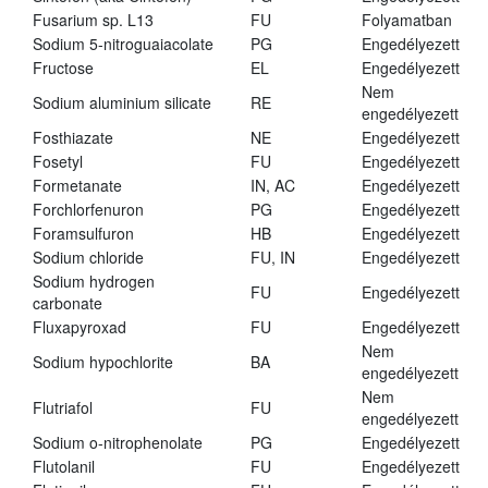
Fusarium sp. L13
FU
Folyamatban
Sodium 5-nitroguaiacolate
PG
Engedélyezett
Fructose
EL
Engedélyezett
Nem
Sodium aluminium silicate
RE
engedélyezett
Fosthiazate
NE
Engedélyezett
Fosetyl
FU
Engedélyezett
Formetanate
IN, AC
Engedélyezett
Forchlorfenuron
PG
Engedélyezett
Foramsulfuron
HB
Engedélyezett
Sodium chloride
FU, IN
Engedélyezett
Sodium hydrogen
FU
Engedélyezett
carbonate
Fluxapyroxad
FU
Engedélyezett
Nem
Sodium hypochlorite
BA
engedélyezett
Nem
Flutriafol
FU
engedélyezett
Sodium o-nitrophenolate
PG
Engedélyezett
Flutolanil
FU
Engedélyezett