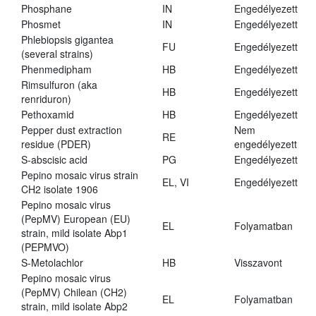
Phosphane
IN
Engedélyezett
Phosmet
IN
Engedélyezett
Phlebiopsis gigantea
FU
Engedélyezett
(several strains)
Phenmedipham
HB
Engedélyezett
Rimsulfuron (aka
HB
Engedélyezett
renriduron)
Pethoxamid
HB
Engedélyezett
Pepper dust extraction
Nem
RE
residue (PDER)
engedélyezett
S-abscisic acid
PG
Engedélyezett
Pepino mosaic virus strain
EL, VI
Engedélyezett
CH2 isolate 1906
Pepino mosaic virus
(PepMV) European (EU)
EL
Folyamatban
strain, mild isolate Abp1
(PEPMVO)
S-Metolachlor
HB
Visszavont
Pepino mosaic virus
(PepMV) Chilean (CH2)
EL
Folyamatban
strain, mild isolate Abp2