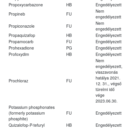
Propoxycarbazone
HB
Engedélyezett
Nem
Propineb
FU
engedélyezett
Nem
Propiconazole
FU
engedélyezett
Propaquizafop
HB
Engedélyezett
Propamocarb
FU
Engedélyezett
Prohexadione
PG
Engedélyezett
Profoxydim
HB
Engedélyezett
Nem
engedélyezett,
visszavonás
hatálya 2021.
Prochloraz
FU
12. 31., végső
türelmi idő
vége
2023.06.30.
Potassium phosphonates
(formerly potassium
FU
Engedélyezett
phosphite)
Quizalofop-P-tefuryl
HB
Engedélyezett