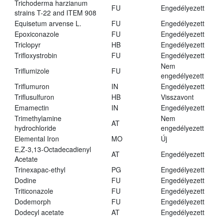
Trichoderma harzianum
FU
Engedélyezett
strains T-22 and ITEM 908
Equisetum arvense L.
FU
Engedélyezett
Epoxiconazole
FU
Engedélyezett
Triclopyr
HB
Engedélyezett
Trifloxystrobin
FU
Engedélyezett
Nem
Triflumizole
FU
engedélyezett
Triflumuron
IN
Engedélyezett
Triflusulfuron
HB
Visszavont
Emamectin
IN
Engedélyezett
Trimethylamine
Nem
AT
hydrochloride
engedélyezett
Elemental Iron
MO
Új
E,Z-3,13-Octadecadienyl
AT
Engedélyezett
Acetate
Trinexapac-ethyl
PG
Engedélyezett
Dodine
FU
Engedélyezett
Triticonazole
FU
Engedélyezett
Dodemorph
FU
Engedélyezett
Dodecyl acetate
AT
Engedélyezett