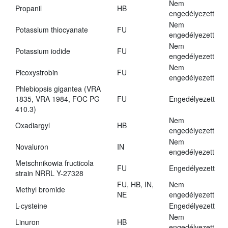
Nem
Propanil
HB
engedélyezett
Nem
Potassium thiocyanate
FU
engedélyezett
Nem
Potassium iodide
FU
engedélyezett
Nem
Picoxystrobin
FU
engedélyezett
Phlebiopsis gigantea (VRA
1835, VRA 1984, FOC PG
FU
Engedélyezett
410.3)
Nem
Oxadiargyl
HB
engedélyezett
Nem
Novaluron
IN
engedélyezett
Metschnikowia fructicola
FU
Engedélyezett
strain NRRL Y-27328
FU, HB, IN,
Nem
Methyl bromide
NE
engedélyezett
L-cysteine
Engedélyezett
Nem
Linuron
HB
engedélyezett