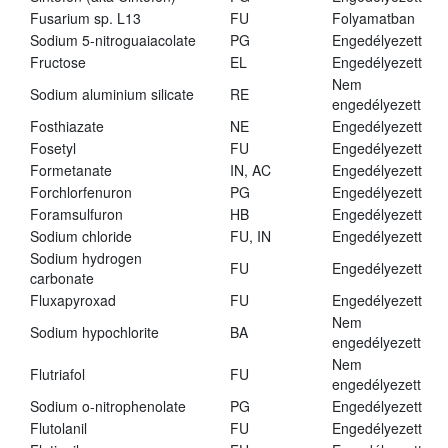
Fusarium sp. L13
FU
Folyamatban
Sodium 5-nitroguaiacolate
PG
Engedélyezett
Fructose
EL
Engedélyezett
Nem
Sodium aluminium silicate
RE
engedélyezett
Fosthiazate
NE
Engedélyezett
Fosetyl
FU
Engedélyezett
Formetanate
IN, AC
Engedélyezett
Forchlorfenuron
PG
Engedélyezett
Foramsulfuron
HB
Engedélyezett
Sodium chloride
FU, IN
Engedélyezett
Sodium hydrogen
FU
Engedélyezett
carbonate
Fluxapyroxad
FU
Engedélyezett
Nem
Sodium hypochlorite
BA
engedélyezett
Nem
Flutriafol
FU
engedélyezett
Sodium o-nitrophenolate
PG
Engedélyezett
Flutolanil
FU
Engedélyezett