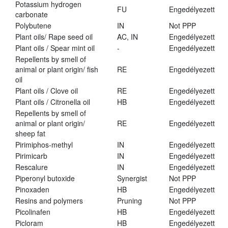
Potassium hydrogen
FU
Engedélyezett
carbonate
Polybutene
IN
Not PPP
Plant oils/ Rape seed oil
AC, IN
Engedélyezett
Plant oils / Spear mint oil
-
Engedélyezett
Repellents by smell of
animal or plant origin/ fish
RE
Engedélyezett
oil
Plant oils / Clove oil
RE
Engedélyezett
Plant oils / Citronella oil
HB
Engedélyezett
Repellents by smell of
animal or plant origin/
RE
Engedélyezett
sheep fat
Pirimiphos-methyl
IN
Engedélyezett
Pirimicarb
IN
Engedélyezett
Rescalure
IN
Engedélyezett
Piperonyl butoxide
Synergist
Not PPP
Pinoxaden
HB
Engedélyezett
Resins and polymers
Pruning
Not PPP
Picolinafen
HB
Engedélyezett
Picloram
HB
Engedélyezett