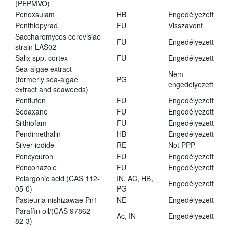
(PEPMVO)
Penoxsulam
HB
Engedélyezett
Penthiopyrad
FU
Visszavont
Saccharomyces cerevisiae
FU
Engedélyezett
strain LAS02
Salix spp. cortex
FU
Engedélyezett
Sea-algae extract
Nem
(formerly sea-algae
PG
engedélyezett
extract and seaweeds)
Penflufen
FU
Engedélyezett
Sedaxane
FU
Engedélyezett
Silthiofam
FU
Engedélyezett
Pendimethalin
HB
Engedélyezett
Silver iodide
RE
Not PPP
Pencycuron
FU
Engedélyezett
Penconazole
FU
Engedélyezett
Pelargonic acid (CAS 112-
IN, AC, HB,
Engedélyezett
05-0)
PG
Pasteuria nishizawae Pn1
NE
Engedélyezett
Paraffin oil/(CAS 97862-
Ac, IN
Engedélyezett
82-3)