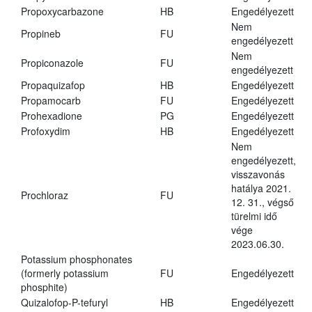
Propoxycarbazone
HB
Engedélyezett
Nem
Propineb
FU
engedélyezett
Nem
Propiconazole
FU
engedélyezett
Propaquizafop
HB
Engedélyezett
Propamocarb
FU
Engedélyezett
Prohexadione
PG
Engedélyezett
Profoxydim
HB
Engedélyezett
Nem
engedélyezett,
visszavonás
hatálya 2021.
Prochloraz
FU
12. 31., végső
türelmi idő
vége
2023.06.30.
Potassium phosphonates
(formerly potassium
FU
Engedélyezett
phosphite)
Quizalofop-P-tefuryl
HB
Engedélyezett