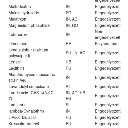
engedélyezett
Maltodextrin
IN
Engedélyezett
Maleic hydrazide
PG
Engedélyezett
Malathion
IN, AC
Engedélyezett
Magnesium phosphide
IN, RO
Engedélyezett
Nem
Lufenuron
IN
engedélyezett
Limestone
RE
Folyamatban
Lime sulphur (calcium
FU, IN, AC
Engedélyezett
polysulphid)
Lenacil
HB
Engedélyezett
Lecithins
FU
Engedélyezett
Akanthomyces muscarius
IN
Engedélyezett
strain Ve6
Lavandulyl senecioate
AT
Engedélyezett
Lauric acid (CAS 143-07-
IN, AC, HB,
Engedélyezett
7)
PG
Laminarin
EL
Engedélyezett
lambda-Cyhalothrin
IN
Engedélyezett
L-Ascorbic acid
FU
Engedélyezett
Kresoxim-methyl
FU
Engedélyezett