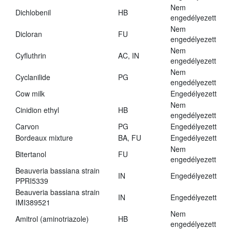
Nem
Dichlobenil
HB
engedélyezett
Nem
Dicloran
FU
engedélyezett
Nem
Cyfluthrin
AC, IN
engedélyezett
Nem
Cyclanilide
PG
engedélyezett
Cow milk
Engedélyezett
Nem
Cinidion ethyl
HB
engedélyezett
Carvon
PG
Engedélyezett
Bordeaux mixture
BA, FU
Engedélyezett
Nem
Bitertanol
FU
engedélyezett
Beauveria bassiana strain
IN
Engedélyezett
PPRI5339
Beauveria bassiana strain
IN
Engedélyezett
IMI389521
Nem
Amitrol (aminotriazole)
HB
engedélyezett