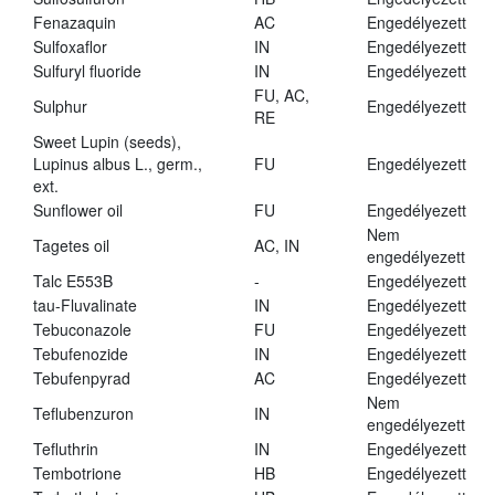
Fenazaquin
AC
Engedélyezett
Sulfoxaflor
IN
Engedélyezett
Sulfuryl fluoride
IN
Engedélyezett
FU, AC,
Sulphur
Engedélyezett
RE
Sweet Lupin (seeds),
Lupinus albus L., germ.,
FU
Engedélyezett
ext.
Sunflower oil
FU
Engedélyezett
Nem
Tagetes oil
AC, IN
engedélyezett
Talc E553B
-
Engedélyezett
tau-Fluvalinate
IN
Engedélyezett
Tebuconazole
FU
Engedélyezett
Tebufenozide
IN
Engedélyezett
Tebufenpyrad
AC
Engedélyezett
Nem
Teflubenzuron
IN
engedélyezett
Tefluthrin
IN
Engedélyezett
Tembotrione
HB
Engedélyezett