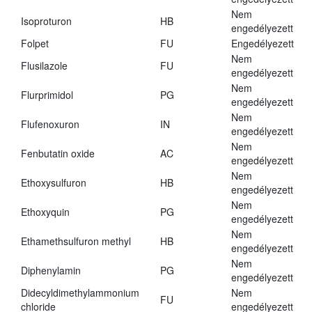
Nem
Isoproturon
HB
engedélyezett
Folpet
FU
Engedélyezett
Nem
Flusilazole
FU
engedélyezett
Nem
Flurprimidol
PG
engedélyezett
Nem
Flufenoxuron
IN
engedélyezett
Nem
Fenbutatin oxide
AC
engedélyezett
Nem
Ethoxysulfuron
HB
engedélyezett
Nem
Ethoxyquin
PG
engedélyezett
Nem
Ethamethsulfuron methyl
HB
engedélyezett
Nem
Diphenylamin
PG
engedélyezett
Didecyldimethylammonium
Nem
FU
chloride
engedélyezett