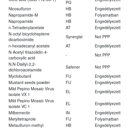
PG
Nicosulfuron
HB
Engedélyezett
Napropamide-M
HB
Folyamatban
Napropamide
HB
Engedélyezett
n-Tetradecylacetate
AT
Engedélyezett
N-octyl bicycloheptene
Synergist
Not PPP
dicarboximide
n-hexadecanyl acetate
AT
Engedélyezett
N-Acetyl thiazolidin-4-
-
Not PPP
carboxylic acid
N,N-Diallyl-2,2-
Safener
Not PPP
dichloroacetamide
Myclobutanil
FU
Engedélyezett
Mustard seeds powder
FU
Engedélyezett
Mild Pepino Mosaic Virus
EL
Engedélyezett
isolate VX 1
Mild Pepino Mosaic Virus
EL
Engedélyezett
isolate VC 1
Milbemectin
IN
Engedélyezett
Metyltetraprole
FU
Folyamatban
Metsulfuron-methyl
HB
Engedélyezett