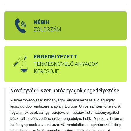
NÉBIH
ZÖLDSZÁM
ENGEDÉLYEZETT
TERMÉSNÖVELŐ ANYAGOK
KERESŐJE
Növényvédő szer hatóanyagok engedélyezése
A növényvédő szer hatóanyagok engedélyezése a világ egyik
legszigorúbb rendszere alapján, Európai Uniós szinten történik. A
tagállamok csak az így létrejövő ún. pozitív lista hatóanyagaiból
készített növényvédő szereket engedélyezhetik. A pozitív listán a
hatóanyag csak a vonatkozó EU rendeletben meghatározott ideig
(általában 7-15 évig) maradhat, utána felül kell vizsgálni. A