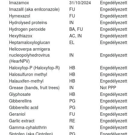
Imazamox
31/10/2024
Engedélyezett
Imazalil (aka enilconazole)
FU
Engedélyezett
Hymexazol
FU
Engedélyezett
Hydrolysed proteins
IN
Engedélyezett
Hydrogen peroxide
BA, FU
Engedélyezett
Hexythiazox
AC, IN
Engedélyezett
Heptamaloxyloglucan
EL
Engedélyezett
Helicoverpa armigera
nucleopolyhedrovirus
IN
Engedélyezett
(HearNPV)
Haloxyfop-P (Haloxyfop-R)
HB
Engedélyezett
Halosulfuron methyl
HB
Engedélyezett
Halauxifen-methyl
HB
Engedélyezett
Grease (bands, fruit trees)
IN
Not PPP
Glyphosate
HB
Engedélyezett
Gibberellins
PG
Engedélyezett
Gibberellic acid
PG
Engedélyezett
Geraniol
FU
Engedélyezett
Garlic extract
RE
Engedélyezett
Gamma-cyhalothrin
IN
Engedélyezett
Sintofen (aka Cintofen)
PG
Engedélyezett