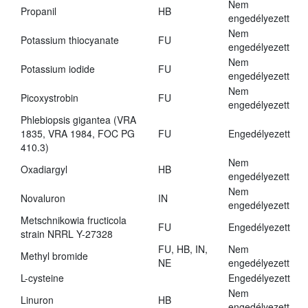
Nem
Propanil
HB
engedélyezett
Nem
Potassium thiocyanate
FU
engedélyezett
Nem
Potassium iodide
FU
engedélyezett
Nem
Picoxystrobin
FU
engedélyezett
Phlebiopsis gigantea (VRA
1835, VRA 1984, FOC PG
FU
Engedélyezett
410.3)
Nem
Oxadiargyl
HB
engedélyezett
Nem
Novaluron
IN
engedélyezett
Metschnikowia fructicola
FU
Engedélyezett
strain NRRL Y-27328
FU, HB, IN,
Nem
Methyl bromide
NE
engedélyezett
L-cysteine
Engedélyezett
Nem
Linuron
HB
engedélyezett