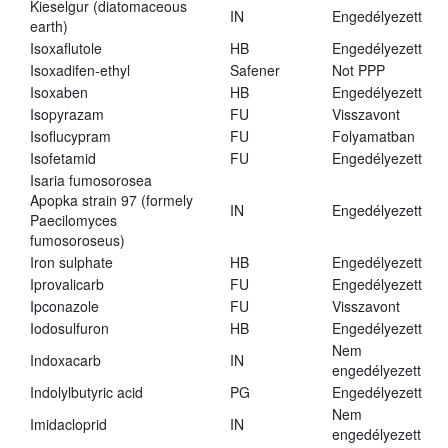
Kieselgur (diatomaceous
IN
Engedélyezett
earth)
Isoxaflutole
HB
Engedélyezett
Isoxadifen-ethyl
Safener
Not PPP
Isoxaben
HB
Engedélyezett
Isopyrazam
FU
Visszavont
Isoflucypram
FU
Folyamatban
Isofetamid
FU
Engedélyezett
Isaria fumosorosea
Apopka strain 97 (formely
IN
Engedélyezett
Paecilomyces
fumosoroseus)
Iron sulphate
HB
Engedélyezett
Iprovalicarb
FU
Engedélyezett
Ipconazole
FU
Visszavont
Iodosulfuron
HB
Engedélyezett
Nem
Indoxacarb
IN
engedélyezett
Indolylbutyric acid
PG
Engedélyezett
Nem
Imidacloprid
IN
engedélyezett