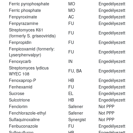
Ferric pyrophosphate
MO
Engedélyezett
Ferric phosphate
MO
Engedélyezett
Fenpyroximate
AC
Engedélyezett
Fenpyrazamine
FU
Engedélyezett
Streptomyces K61
FU
Engedélyezett
(formerly S. griseoviridis)
Fenpropidin
FU
Engedélyezett
Fenpicoxamid (formerly:
FU
Engedélyezett
Lyserphenvalpyr)
Fenoxycarb
IN
Engedélyezett
Streptomyces lydicus
FU, BA
Engedélyezett
WYEC 108
Fenoxaprop-P
HB
Engedélyezett
Fenhexamid
FU
Engedélyezett
Sucrose
EL
Engedélyezett
Sulcotrione
HB
Engedélyezett
Fenclorim
Safener
Not PPP
Fenchlorazole-ethyl
Safener
Not PPP
Sulfaquinoxaline
Synergist
Not PPP
Fenbuconazole
FU
Engedélyezett
Sulfosulfuron
HB
Engedélyezett