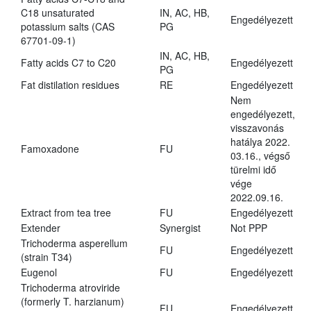
C18 unsaturated
IN, AC, HB,
Engedélyezett
potassium salts (CAS
PG
67701-09-1)
IN, AC, HB,
Fatty acids C7 to C20
Engedélyezett
PG
Fat distilation residues
RE
Engedélyezett
Nem
engedélyezett,
visszavonás
hatálya 2022.
Famoxadone
FU
03.16., végső
türelmi idő
vége
2022.09.16.
Extract from tea tree
FU
Engedélyezett
Extender
Synergist
Not PPP
Trichoderma asperellum
FU
Engedélyezett
(strain T34)
Eugenol
FU
Engedélyezett
Trichoderma atroviride
(formerly T. harzianum)
FU
Engedélyezett