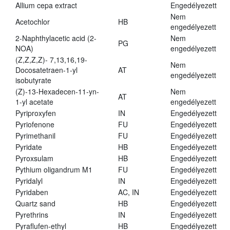
Allium cepa extract
Engedélyezett
Nem
Acetochlor
HB
engedélyezett
2-Naphthylacetic acid (2-
Nem
PG
NOA)
engedélyezett
(Z,Z,Z,Z)- 7,13,16,19-
Nem
Docosatetraen-1-yl
AT
engedélyezett
isobutyrate
(Z)-13-Hexadecen-11-yn-
Nem
AT
1-yl acetate
engedélyezett
Pyriproxyfen
IN
Engedélyezett
Pyriofenone
FU
Engedélyezett
Pyrimethanil
FU
Engedélyezett
Pyridate
HB
Engedélyezett
Pyroxsulam
HB
Engedélyezett
Pythium oligandrum M1
FU
Engedélyezett
Pyridalyl
IN
Engedélyezett
Pyridaben
AC, IN
Engedélyezett
Quartz sand
HB
Engedélyezett
Pyrethrins
IN
Engedélyezett
Pyraflufen-ethyl
HB
Engedélyezett