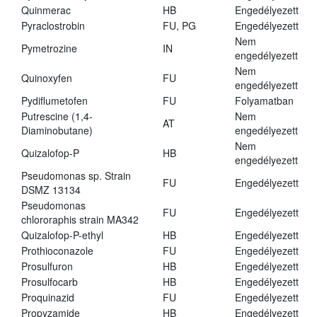
Quinmerac
HB
Engedélyezett
Pyraclostrobin
FU, PG
Engedélyezett
Nem
Pymetrozine
IN
engedélyezett
Nem
Quinoxyfen
FU
engedélyezett
Pydiflumetofen
FU
Folyamatban
Putrescine (1,4-
Nem
AT
Diaminobutane)
engedélyezett
Nem
Quizalofop-P
HB
engedélyezett
Pseudomonas sp. Strain
FU
Engedélyezett
DSMZ 13134
Pseudomonas
FU
Engedélyezett
chlororaphis strain MA342
Quizalofop-P-ethyl
HB
Engedélyezett
Prothioconazole
FU
Engedélyezett
Prosulfuron
HB
Engedélyezett
Prosulfocarb
HB
Engedélyezett
Proquinazid
FU
Engedélyezett
Propyzamide
HB
Engedélyezett