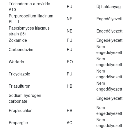
Trichoderma atroviride
FU
Új hatóanyag
A10
Purpureocilium lilacinum
NE
Engedélyezett
PL 11
Paecilomyces lilacinus
NE
Engedélyezett
strain 251
Zoxamide
FU
Engedélyezett
Nem
Carbendazim
FU
engedélyezett
Nem
Warfarin
RO
engedélyezett
Nem
Tricyclazole
FU
engedélyezett
Nem
Triasulfuron
HB
engedélyezett
Sodium hydrogen
Engedélyezett
carbonate
Nem
Propisochlor
HB
engedélyezett
Nem
Propargite
AC
engedélyezett