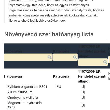
folyamatok együttes célja, hogy az egyes készítmények
forgalmazását és felhasználását oly módon szabályozzák, hogy az
ember és környezete veszélyeztetésének kockázatát kizárják,
illetve a lehető legkisebbre csökkentsék.
Növényvédő szer hatóanyag lista
1107/2009 EK
Hatóanyag
Kategória
Rendelet szerinti
l
állapot
1107/2009 EK
Hatóanyag
Kategória
Rendelet szerinti
l
állapot
Pythium oligandrum B301
FU
Új
Allium fisulosum
Új
Onobrychis viciifolia
Új
Magnesium hydroxide
Új
E528