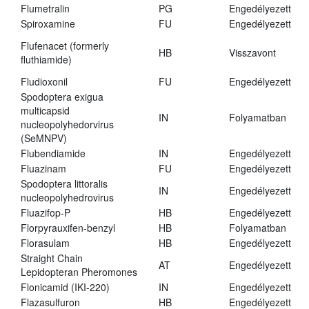
Flumetralin
PG
Engedélyezett
Spiroxamine
FU
Engedélyezett
Flufenacet (formerly
HB
Visszavont
fluthiamide)
Fludioxonil
FU
Engedélyezett
Spodoptera exigua
multicapsid
IN
Folyamatban
nucleopolyhedorvirus
(SeMNPV)
Flubendiamide
IN
Engedélyezett
Fluazinam
FU
Engedélyezett
Spodoptera littoralis
IN
Engedélyezett
nucleopolyhedrovirus
Fluazifop-P
HB
Engedélyezett
Florpyrauxifen-benzyl
HB
Folyamatban
Florasulam
HB
Engedélyezett
Straight Chain
AT
Engedélyezett
Lepidopteran Pheromones
Flonicamid (IKI-220)
IN
Engedélyezett
Flazasulfuron
HB
Engedélyezett