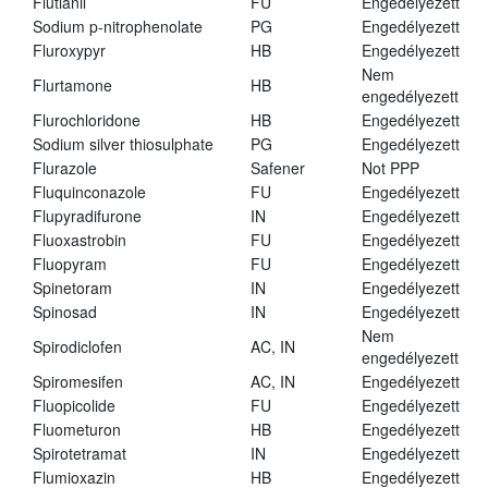
Flutianil
FU
Engedélyezett
Sodium p-nitrophenolate
PG
Engedélyezett
Fluroxypyr
HB
Engedélyezett
Nem
Flurtamone
HB
engedélyezett
Flurochloridone
HB
Engedélyezett
Sodium silver thiosulphate
PG
Engedélyezett
Flurazole
Safener
Not PPP
Fluquinconazole
FU
Engedélyezett
Flupyradifurone
IN
Engedélyezett
Fluoxastrobin
FU
Engedélyezett
Fluopyram
FU
Engedélyezett
Spinetoram
IN
Engedélyezett
Spinosad
IN
Engedélyezett
Nem
Spirodiclofen
AC, IN
engedélyezett
Spiromesifen
AC, IN
Engedélyezett
Fluopicolide
FU
Engedélyezett
Fluometuron
HB
Engedélyezett
Spirotetramat
IN
Engedélyezett
Flumioxazin
HB
Engedélyezett