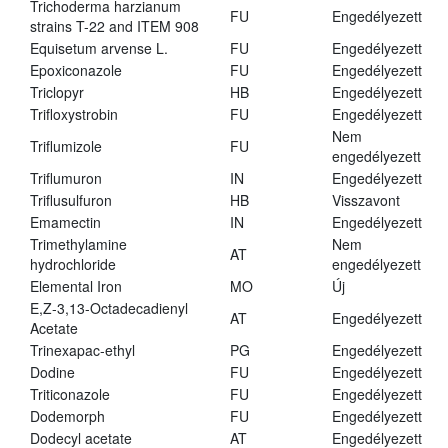
Trichoderma harzianum
FU
Engedélyezett
strains T-22 and ITEM 908
Equisetum arvense L.
FU
Engedélyezett
Epoxiconazole
FU
Engedélyezett
Triclopyr
HB
Engedélyezett
Trifloxystrobin
FU
Engedélyezett
Nem
Triflumizole
FU
engedélyezett
Triflumuron
IN
Engedélyezett
Triflusulfuron
HB
Visszavont
Emamectin
IN
Engedélyezett
Trimethylamine
Nem
AT
hydrochloride
engedélyezett
Elemental Iron
MO
Új
E,Z-3,13-Octadecadienyl
AT
Engedélyezett
Acetate
Trinexapac-ethyl
PG
Engedélyezett
Dodine
FU
Engedélyezett
Triticonazole
FU
Engedélyezett
Dodemorph
FU
Engedélyezett
Dodecyl acetate
AT
Engedélyezett