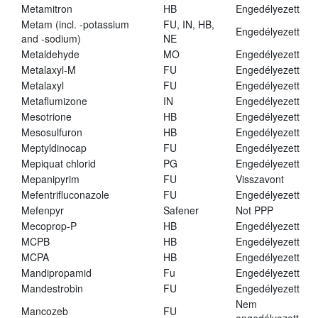
Metamitron
HB
Engedélyezett
Metam (incl. -potassium
FU, IN, HB,
Engedélyezett
and -sodium)
NE
Metaldehyde
MO
Engedélyezett
Metalaxyl-M
FU
Engedélyezett
Metalaxyl
FU
Engedélyezett
Metaflumizone
IN
Engedélyezett
Mesotrione
HB
Engedélyezett
Mesosulfuron
HB
Engedélyezett
Meptyldinocap
FU
Engedélyezett
Mepiquat chlorid
PG
Engedélyezett
Mepanipyrim
FU
Visszavont
Mefentrifluconazole
FU
Engedélyezett
Mefenpyr
Safener
Not PPP
Mecoprop-P
HB
Engedélyezett
MCPB
HB
Engedélyezett
MCPA
HB
Engedélyezett
Mandipropamid
Fu
Engedélyezett
Mandestrobin
FU
Engedélyezett
Nem
Mancozeb
FU