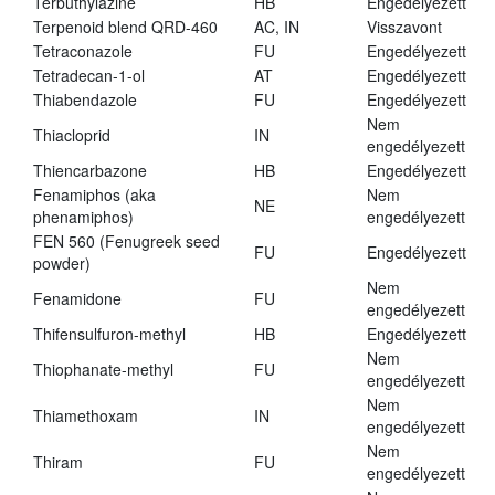
Terbuthylazine
HB
Engedélyezett
Terpenoid blend QRD-460
AC, IN
Visszavont
Tetraconazole
FU
Engedélyezett
Tetradecan-1-ol
AT
Engedélyezett
Thiabendazole
FU
Engedélyezett
Nem
Thiacloprid
IN
engedélyezett
Thiencarbazone
HB
Engedélyezett
Fenamiphos (aka
Nem
NE
phenamiphos)
engedélyezett
FEN 560 (Fenugreek seed
FU
Engedélyezett
powder)
Nem
Fenamidone
FU
engedélyezett
Thifensulfuron-methyl
HB
Engedélyezett
Nem
Thiophanate-methyl
FU
engedélyezett
Nem
Thiamethoxam
IN
engedélyezett
Nem
Thiram
FU
engedélyezett