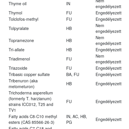
Nem
Thyme oil
IN
engedélyezett
Thymol
FU
Engedélyezett
Tolclofos-methyl
FU
Engedélyezett
Nem
Tolpyralate
HB
engedélyezett
Nem
Topramezone
HB
engedélyezett
Tri-allate
HB
Engedélyezett
Nem
Triadimenol
FU
engedélyezett
Triazoxide
FU
Engedélyezett
Tribasic copper sulfate
BA, FU
Engedélyezett
Tribenuron (aka
HB
Engedélyezett
metometuron)
Trichoderma asperellum
(formerly T. harzianum)
FU
Engedélyezett
strains ICC012, T25 and
TV1
Fatty acids C8-C10 methyl
IN, AC, HB,
Engedélyezett
esters (CAS 85566-26-3)
PG
Fatty acids C7-C18 and