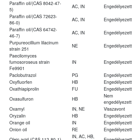
Paraffin oil/(CAS 8042-47-
AC, IN
Engedélyezett
5)
Paraffin oil/(CAS 72623-
AC, IN
Engedélyezett
86-0)
Paraffin oil/(CAS 64742-
AC, IN
Engedélyezett
46-7)
Purpureocillium lilacinum
NE
Engedélyezett
strain 251
Paecilomyces
fumosoroseus strain
IN
Engedélyezett
Fe9901
Paclobutrazol
PG
Engedélyezett
Oxyfluorfen
HB
Engedélyezett
Oxathiapiprolin
FU
Engedélyezett
Nem
Oxasulfuron
HB
engedélyezett
Oxamyl
IN, NE
Visszavont
Oryzalin
HB
Engedélyezett
Orange oil
IN
Engedélyezett
Onion oil
RE
Engedélyezett
IN, AC, HB,
Oleic acid (CAS 112-80-1)
Engedélyezett