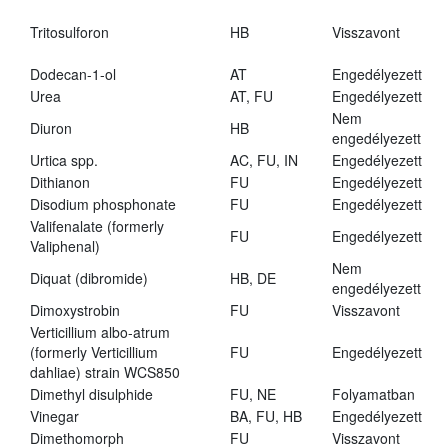
Tritosulforon
HB
Visszavont
Dodecan-1-ol
AT
Engedélyezett
Urea
AT, FU
Engedélyezett
Nem
Diuron
HB
engedélyezett
Urtica spp.
AC, FU, IN
Engedélyezett
Dithianon
FU
Engedélyezett
Disodium phosphonate
FU
Engedélyezett
Valifenalate (formerly
FU
Engedélyezett
Valiphenal)
Nem
Diquat (dibromide)
HB, DE
engedélyezett
Dimoxystrobin
FU
Visszavont
Verticillium albo-atrum
(formerly Verticillium
FU
Engedélyezett
dahliae) strain WCS850
Dimethyl disulphide
FU, NE
Folyamatban
Vinegar
BA, FU, HB
Engedélyezett
Dimethomorph
FU
Visszavont