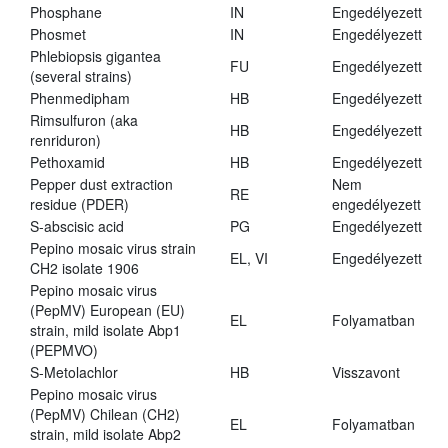
Phosphane
IN
Engedélyezett
Phosmet
IN
Engedélyezett
Phlebiopsis gigantea
FU
Engedélyezett
(several strains)
Phenmedipham
HB
Engedélyezett
Rimsulfuron (aka
HB
Engedélyezett
renriduron)
Pethoxamid
HB
Engedélyezett
Pepper dust extraction
Nem
RE
residue (PDER)
engedélyezett
S-abscisic acid
PG
Engedélyezett
Pepino mosaic virus strain
EL, VI
Engedélyezett
CH2 isolate 1906
Pepino mosaic virus
(PepMV) European (EU)
EL
Folyamatban
strain, mild isolate Abp1
(PEPMVO)
S-Metolachlor
HB
Visszavont
Pepino mosaic virus
(PepMV) Chilean (CH2)
EL
Folyamatban
strain, mild isolate Abp2