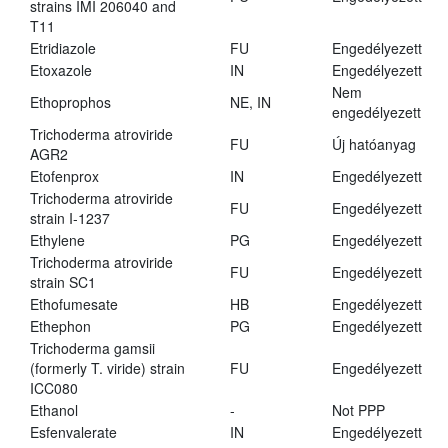
strains IMI 206040 and
T11
Etridiazole
FU
Engedélyezett
Etoxazole
IN
Engedélyezett
Nem
Ethoprophos
NE, IN
engedélyezett
Trichoderma atroviride
FU
Új hatóanyag
AGR2
Etofenprox
IN
Engedélyezett
Trichoderma atroviride
FU
Engedélyezett
strain I-1237
Ethylene
PG
Engedélyezett
Trichoderma atroviride
FU
Engedélyezett
strain SC1
Ethofumesate
HB
Engedélyezett
Ethephon
PG
Engedélyezett
Trichoderma gamsii
(formerly T. viride) strain
FU
Engedélyezett
ICC080
Ethanol
-
Not PPP
Esfenvalerate
IN
Engedélyezett