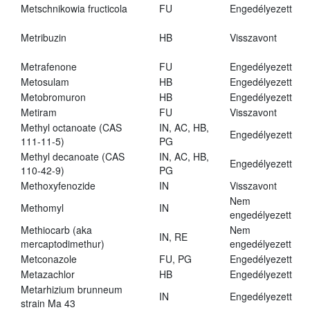
Metschnikowia fructicola
FU
Engedélyezett
Metribuzin
HB
Visszavont
Metrafenone
FU
Engedélyezett
Metosulam
HB
Engedélyezett
Metobromuron
HB
Engedélyezett
Metiram
FU
Visszavont
Methyl octanoate (CAS
IN, AC, HB,
Engedélyezett
111-11-5)
PG
Methyl decanoate (CAS
IN, AC, HB,
Engedélyezett
110-42-9)
PG
Methoxyfenozide
IN
Visszavont
Nem
Methomyl
IN
engedélyezett
Methiocarb (aka
Nem
IN, RE
mercaptodimethur)
engedélyezett
Metconazole
FU, PG
Engedélyezett
Metazachlor
HB
Engedélyezett
Metarhizium brunneum
IN
Engedélyezett
strain Ma 43