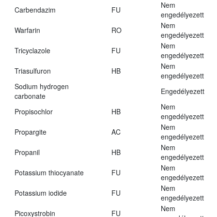
Nem
Carbendazim
FU
engedélyezett
Nem
Warfarin
RO
engedélyezett
Nem
Tricyclazole
FU
engedélyezett
Nem
Triasulfuron
HB
engedélyezett
Sodium hydrogen
Engedélyezett
carbonate
Nem
Propisochlor
HB
engedélyezett
Nem
Propargite
AC
engedélyezett
Nem
Propanil
HB
engedélyezett
Nem
Potassium thiocyanate
FU
engedélyezett
Nem
Potassium iodide
FU
engedélyezett
Nem
Picoxystrobin
FU