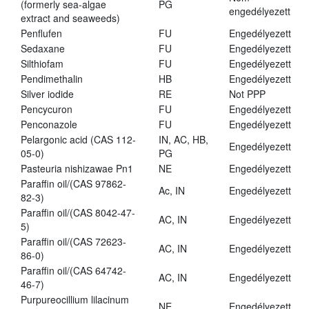
(formerly sea-algae
PG
engedélyezett
extract and seaweeds)
Penflufen
FU
Engedélyezett
Sedaxane
FU
Engedélyezett
Silthiofam
FU
Engedélyezett
Pendimethalin
HB
Engedélyezett
Silver iodide
RE
Not PPP
Pencycuron
FU
Engedélyezett
Penconazole
FU
Engedélyezett
Pelargonic acid (CAS 112-
IN, AC, HB,
Engedélyezett
05-0)
PG
Pasteuria nishizawae Pn1
NE
Engedélyezett
Paraffin oil/(CAS 97862-
Ac, IN
Engedélyezett
82-3)
Paraffin oil/(CAS 8042-47-
AC, IN
Engedélyezett
5)
Paraffin oil/(CAS 72623-
AC, IN
Engedélyezett
86-0)
Paraffin oil/(CAS 64742-
AC, IN
Engedélyezett
46-7)
Purpureocillium lilacinum
NE
Engedélyezett