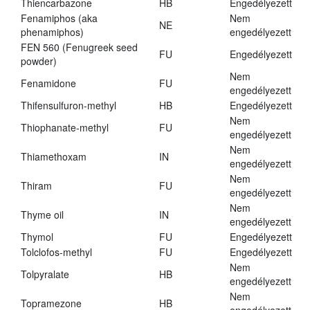
Thiencarbazone
HB
Engedélyezett
Fenamiphos (aka
Nem
NE
phenamiphos)
engedélyezett
FEN 560 (Fenugreek seed
FU
Engedélyezett
powder)
Nem
Fenamidone
FU
engedélyezett
Thifensulfuron-methyl
HB
Engedélyezett
Nem
Thiophanate-methyl
FU
engedélyezett
Nem
Thiamethoxam
IN
engedélyezett
Nem
Thiram
FU
engedélyezett
Nem
Thyme oil
IN
engedélyezett
Thymol
FU
Engedélyezett
Tolclofos-methyl
FU
Engedélyezett
Nem
Tolpyralate
HB
engedélyezett
Nem
Topramezone
HB