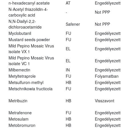
n-hexadecanyl acetate
AT
Engedélyezett
N-Acetyl thiazolidin-4-
-
Not PPP
carboxylic acid
N,N-Diallyl-2,2-
Safener
Not PPP
dichloroacetamide
Myclobutanil
FU
Engedélyezett
Mustard seeds powder
FU
Engedélyezett
Mild Pepino Mosaic Virus
EL
Engedélyezett
isolate VX 1
Mild Pepino Mosaic Virus
EL
Engedélyezett
isolate VC 1
Milbemectin
IN
Engedélyezett
Metyltetraprole
FU
Folyamatban
Metsulfuron-methyl
HB
Engedélyezett
Metschnikowia fructicola
FU
Engedélyezett
Metribuzin
HB
Visszavont
Metrafenone
FU
Engedélyezett
Metosulam
HB
Engedélyezett
Metobromuron
HB
Engedélyezett