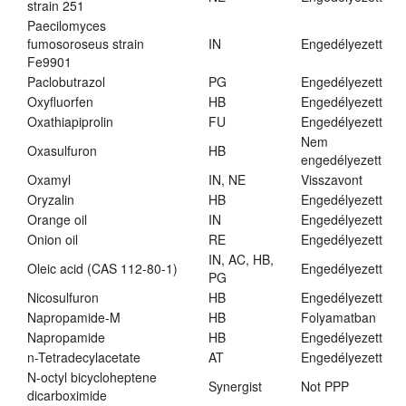
strain 251
Paecilomyces
fumosoroseus strain
IN
Engedélyezett
Fe9901
Paclobutrazol
PG
Engedélyezett
Oxyfluorfen
HB
Engedélyezett
Oxathiapiprolin
FU
Engedélyezett
Nem
Oxasulfuron
HB
engedélyezett
Oxamyl
IN, NE
Visszavont
Oryzalin
HB
Engedélyezett
Orange oil
IN
Engedélyezett
Onion oil
RE
Engedélyezett
IN, AC, HB,
Oleic acid (CAS 112-80-1)
Engedélyezett
PG
Nicosulfuron
HB
Engedélyezett
Napropamide-M
HB
Folyamatban
Napropamide
HB
Engedélyezett
n-Tetradecylacetate
AT
Engedélyezett
N-octyl bicycloheptene
Synergist
Not PPP
dicarboximide