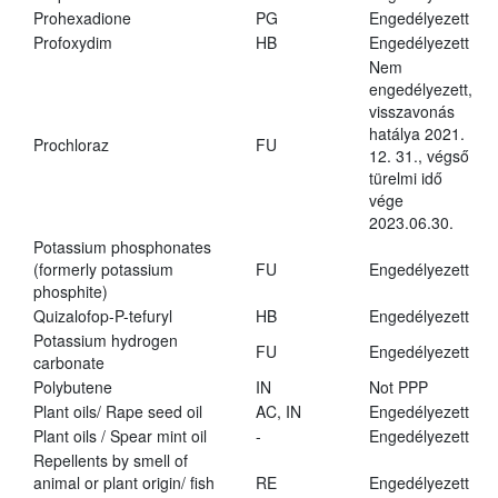
Prohexadione
PG
Engedélyezett
Profoxydim
HB
Engedélyezett
Nem
engedélyezett,
visszavonás
hatálya 2021.
Prochloraz
FU
12. 31., végső
türelmi idő
vége
2023.06.30.
Potassium phosphonates
(formerly potassium
FU
Engedélyezett
phosphite)
Quizalofop-P-tefuryl
HB
Engedélyezett
Potassium hydrogen
FU
Engedélyezett
carbonate
Polybutene
IN
Not PPP
Plant oils/ Rape seed oil
AC, IN
Engedélyezett
Plant oils / Spear mint oil
-
Engedélyezett
Repellents by smell of
animal or plant origin/ fish
RE
Engedélyezett