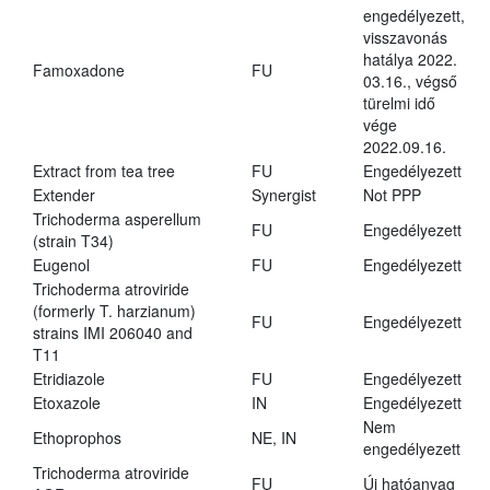
engedélyezett,
visszavonás
hatálya 2022.
Famoxadone
FU
03.16., végső
türelmi idő
vége
2022.09.16.
Extract from tea tree
FU
Engedélyezett
Extender
Synergist
Not PPP
Trichoderma asperellum
FU
Engedélyezett
(strain T34)
Eugenol
FU
Engedélyezett
Trichoderma atroviride
(formerly T. harzianum)
FU
Engedélyezett
strains IMI 206040 and
T11
Etridiazole
FU
Engedélyezett
Etoxazole
IN
Engedélyezett
Nem
Ethoprophos
NE, IN
engedélyezett
Trichoderma atroviride
FU
Új hatóanyag