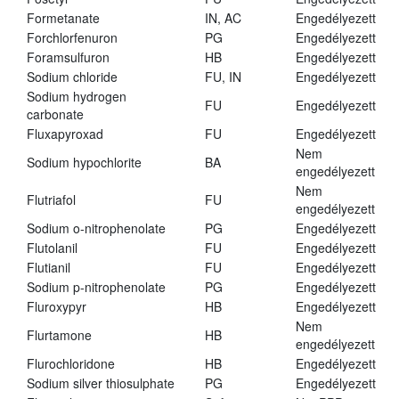
Formetanate
IN, AC
Engedélyezett
Forchlorfenuron
PG
Engedélyezett
Foramsulfuron
HB
Engedélyezett
Sodium chloride
FU, IN
Engedélyezett
Sodium hydrogen
FU
Engedélyezett
carbonate
Fluxapyroxad
FU
Engedélyezett
Nem
Sodium hypochlorite
BA
engedélyezett
Nem
Flutriafol
FU
engedélyezett
Sodium o-nitrophenolate
PG
Engedélyezett
Flutolanil
FU
Engedélyezett
Flutianil
FU
Engedélyezett
Sodium p-nitrophenolate
PG
Engedélyezett
Fluroxypyr
HB
Engedélyezett
Nem
Flurtamone
HB
engedélyezett
Flurochloridone
HB
Engedélyezett
Sodium silver thiosulphate
PG
Engedélyezett