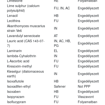
Limestone
RE
Folyamatban
Lime sulphur (calcium
FU, IN, AC
Engedélyezett
polysulphid)
Lenacil
HB
Engedélyezett
Lecithins
FU
Engedélyezett
Akanthomyces muscarius
IN
Engedélyezett
strain Ve6
Lavandulyl senecioate
AT
Engedélyezett
Lauric acid (CAS 143-07-
IN, AC, HB,
Engedélyezett
7)
PG
Laminarin
EL
Engedélyezett
lambda-Cyhalothrin
IN
Engedélyezett
L-Ascorbic acid
FU
Engedélyezett
Kresoxim-methyl
FU
Engedélyezett
Kieselgur (diatomaceous
IN
Engedélyezett
earth)
Isoxaflutole
HB
Engedélyezett
Isoxadifen-ethyl
Safener
Not PPP
Isoxaben
HB
Engedélyezett
Isopyrazam
FU
Visszavont
Isoflucypram
FU
Folyamatban