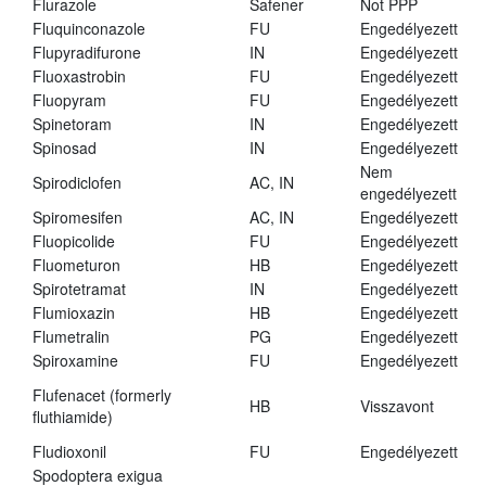
Flurazole
Safener
Not PPP
Fluquinconazole
FU
Engedélyezett
Flupyradifurone
IN
Engedélyezett
Fluoxastrobin
FU
Engedélyezett
Fluopyram
FU
Engedélyezett
Spinetoram
IN
Engedélyezett
Spinosad
IN
Engedélyezett
Nem
Spirodiclofen
AC, IN
engedélyezett
Spiromesifen
AC, IN
Engedélyezett
Fluopicolide
FU
Engedélyezett
Fluometuron
HB
Engedélyezett
Spirotetramat
IN
Engedélyezett
Flumioxazin
HB
Engedélyezett
Flumetralin
PG
Engedélyezett
Spiroxamine
FU
Engedélyezett
Flufenacet (formerly
HB
Visszavont
fluthiamide)
Fludioxonil
FU
Engedélyezett
Spodoptera exigua