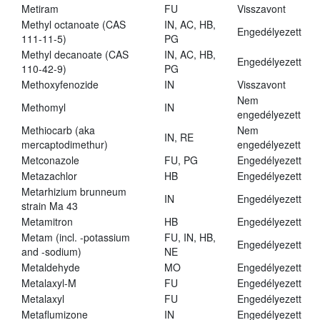
Metiram
FU
Visszavont
Methyl octanoate (CAS
IN, AC, HB,
Engedélyezett
111-11-5)
PG
Methyl decanoate (CAS
IN, AC, HB,
Engedélyezett
110-42-9)
PG
Methoxyfenozide
IN
Visszavont
Nem
Methomyl
IN
engedélyezett
Methiocarb (aka
Nem
IN, RE
mercaptodimethur)
engedélyezett
Metconazole
FU, PG
Engedélyezett
Metazachlor
HB
Engedélyezett
Metarhizium brunneum
IN
Engedélyezett
strain Ma 43
Metamitron
HB
Engedélyezett
Metam (incl. -potassium
FU, IN, HB,
Engedélyezett
and -sodium)
NE
Metaldehyde
MO
Engedélyezett
Metalaxyl-M
FU
Engedélyezett
Metalaxyl
FU
Engedélyezett
Metaflumizone
IN
Engedélyezett