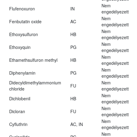
Nem
Flufenoxuron
IN
engedélyezett
Nem
Fenbutatin oxide
AC
engedélyezett
Nem
Ethoxysulfuron
HB
engedélyezett
Nem
Ethoxyquin
PG
engedélyezett
Nem
Ethamethsulfuron methyl
HB
engedélyezett
Nem
Diphenylamin
PG
engedélyezett
Didecyldimethylammonium
Nem
FU
chloride
engedélyezett
Nem
Dichlobenil
HB
engedélyezett
Nem
Dicloran
FU
engedélyezett
Nem
Cyfluthrin
AC, IN
engedélyezett
Nem