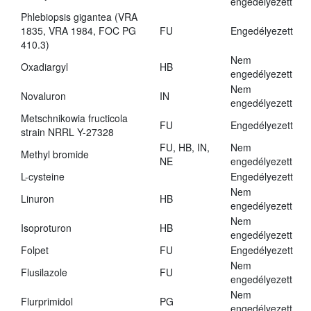
engedélyezett
Phlebiopsis gigantea (VRA
1835, VRA 1984, FOC PG
FU
Engedélyezett
410.3)
Nem
Oxadiargyl
HB
engedélyezett
Nem
Novaluron
IN
engedélyezett
Metschnikowia fructicola
FU
Engedélyezett
strain NRRL Y-27328
FU, HB, IN,
Nem
Methyl bromide
NE
engedélyezett
L-cysteine
Engedélyezett
Nem
Linuron
HB
engedélyezett
Nem
Isoproturon
HB
engedélyezett
Folpet
FU
Engedélyezett
Nem
Flusilazole
FU
engedélyezett
Nem
Flurprimidol
PG
engedélyezett