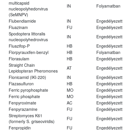
multicapsid
IN
Folyamatban
nucleopolyhedorvirus
(SeMNPV)
Flubendiamide
IN
Engedélyezett
Fluazinam
FU
Engedélyezett
Spodoptera littoralis
IN
Engedélyezett
nucleopolyhedrovirus
Fluazifop-P
HB
Engedélyezett
Florpyrauxifen-benzyl
HB
Folyamatban
Florasulam
HB
Engedélyezett
Straight Chain
AT
Engedélyezett
Lepidopteran Pheromones
Flonicamid (IKI-220)
IN
Engedélyezett
Flazasulfuron
HB
Engedélyezett
Ferric pyrophosphate
MO
Engedélyezett
Ferric phosphate
MO
Engedélyezett
Fenpyroximate
AC
Engedélyezett
Fenpyrazamine
FU
Engedélyezett
Streptomyces K61
FU
Engedélyezett
(formerly S. griseoviridis)
Fenpropidin
FU
Engedélyezett