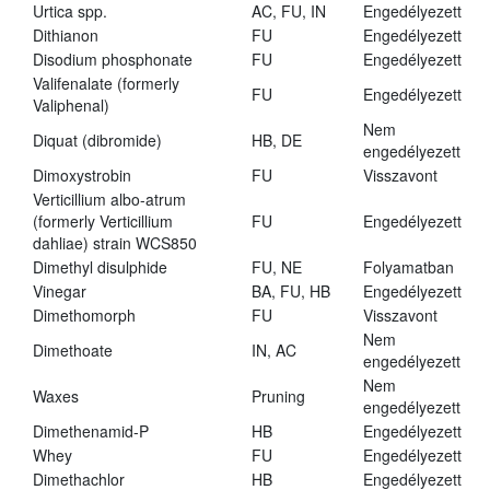
Urtica spp.
AC, FU, IN
Engedélyezett
Dithianon
FU
Engedélyezett
Disodium phosphonate
FU
Engedélyezett
Valifenalate (formerly
FU
Engedélyezett
Valiphenal)
Nem
Diquat (dibromide)
HB, DE
engedélyezett
Dimoxystrobin
FU
Visszavont
Verticillium albo-atrum
(formerly Verticillium
FU
Engedélyezett
dahliae) strain WCS850
Dimethyl disulphide
FU, NE
Folyamatban
Vinegar
BA, FU, HB
Engedélyezett
Dimethomorph
FU
Visszavont
Nem
Dimethoate
IN, AC
engedélyezett
Nem
Waxes
Pruning
engedélyezett
Dimethenamid-P
HB
Engedélyezett
Whey
FU
Engedélyezett
Dimethachlor
HB
Engedélyezett