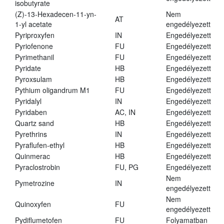
isobutyrate
(Z)-13-Hexadecen-11-yn-
Nem
AT
1-yl acetate
engedélyezett
Pyriproxyfen
IN
Engedélyezett
Pyriofenone
FU
Engedélyezett
Pyrimethanil
FU
Engedélyezett
Pyridate
HB
Engedélyezett
Pyroxsulam
HB
Engedélyezett
Pythium oligandrum M1
FU
Engedélyezett
Pyridalyl
IN
Engedélyezett
Pyridaben
AC, IN
Engedélyezett
Quartz sand
HB
Engedélyezett
Pyrethrins
IN
Engedélyezett
Pyraflufen-ethyl
HB
Engedélyezett
Quinmerac
HB
Engedélyezett
Pyraclostrobin
FU, PG
Engedélyezett
Nem
Pymetrozine
IN
engedélyezett
Nem
Quinoxyfen
FU
engedélyezett
Pydiflumetofen
FU
Folyamatban