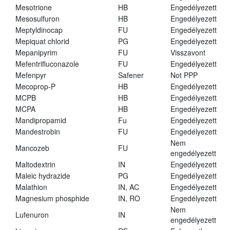
Mesotrione
HB
Engedélyezett
Mesosulfuron
HB
Engedélyezett
Meptyldinocap
FU
Engedélyezett
Mepiquat chlorid
PG
Engedélyezett
Mepanipyrim
FU
Visszavont
Mefentrifluconazole
FU
Engedélyezett
Mefenpyr
Safener
Not PPP
Mecoprop-P
HB
Engedélyezett
MCPB
HB
Engedélyezett
MCPA
HB
Engedélyezett
Mandipropamid
Fu
Engedélyezett
Mandestrobin
FU
Engedélyezett
Nem
Mancozeb
FU
engedélyezett
Maltodextrin
IN
Engedélyezett
Maleic hydrazide
PG
Engedélyezett
Malathion
IN, AC
Engedélyezett
Magnesium phosphide
IN, RO
Engedélyezett
Nem
Lufenuron
IN
engedélyezett