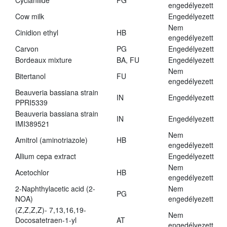
Cyclanilide
PG
engedélyezett
Cow milk
Engedélyezett
Nem
Cinidion ethyl
HB
engedélyezett
Carvon
PG
Engedélyezett
Bordeaux mixture
BA, FU
Engedélyezett
Nem
Bitertanol
FU
engedélyezett
Beauveria bassiana strain
IN
Engedélyezett
PPRI5339
Beauveria bassiana strain
IN
Engedélyezett
IMI389521
Nem
Amitrol (aminotriazole)
HB
engedélyezett
Allium cepa extract
Engedélyezett
Nem
Acetochlor
HB
engedélyezett
2-Naphthylacetic acid (2-
Nem
PG
NOA)
engedélyezett
(Z,Z,Z,Z)- 7,13,16,19-
Nem
Docosatetraen-1-yl
AT
engedélyezett