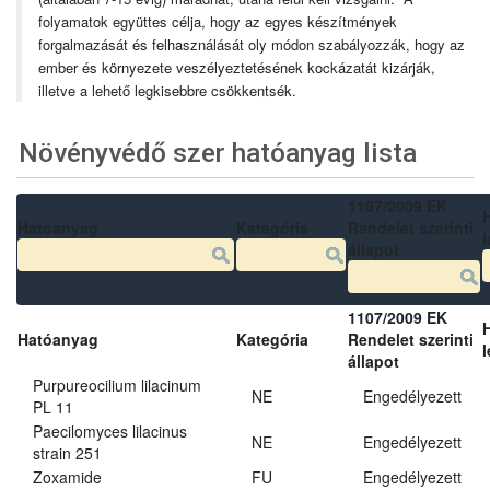
folyamatok együttes célja, hogy az egyes készítmények
forgalmazását és felhasználását oly módon szabályozzák, hogy az
ember és környezete veszélyeztetésének kockázatát kizárják,
illetve a lehető legkisebbre csökkentsék.
Növényvédő szer hatóanyag lista
1107/2009 EK
Hatóanyag
Kategória
Rendelet szerinti
l
állapot
1107/2009 EK
Hatóanyag
Kategória
Rendelet szerinti
l
állapot
Purpureocilium lilacinum
NE
Engedélyezett
PL 11
Paecilomyces lilacinus
NE
Engedélyezett
strain 251
Zoxamide
FU
Engedélyezett