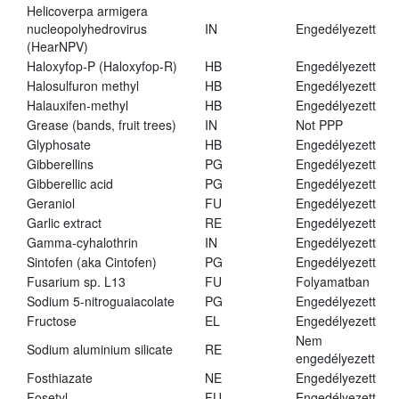
Helicoverpa armigera
nucleopolyhedrovirus
IN
Engedélyezett
(HearNPV)
Haloxyfop-P (Haloxyfop-R)
HB
Engedélyezett
Halosulfuron methyl
HB
Engedélyezett
Halauxifen-methyl
HB
Engedélyezett
Grease (bands, fruit trees)
IN
Not PPP
Glyphosate
HB
Engedélyezett
Gibberellins
PG
Engedélyezett
Gibberellic acid
PG
Engedélyezett
Geraniol
FU
Engedélyezett
Garlic extract
RE
Engedélyezett
Gamma-cyhalothrin
IN
Engedélyezett
Sintofen (aka Cintofen)
PG
Engedélyezett
Fusarium sp. L13
FU
Folyamatban
Sodium 5-nitroguaiacolate
PG
Engedélyezett
Fructose
EL
Engedélyezett
Nem
Sodium aluminium silicate
RE
engedélyezett
Fosthiazate
NE
Engedélyezett
Fosetyl
FU
Engedélyezett