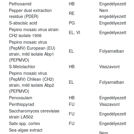
Pethoxamid
HB
Engedélyezett
Pepper dust extraction
Nem
RE
residue (PDER)
engedélyezett
S-abscisic acid
PG
Engedélyezett
Pepino mosaic virus strain
EL, VI
Engedélyezett
CH2 isolate 1906
Pepino mosaic virus
(PepMV) European (EU)
EL
Folyamatban
strain, mild isolate Abp1
(PEPMVO)
S-Metolachlor
HB
Visszavont
Pepino mosaic virus
(PepMV) Chilean (CH2)
EL
Folyamatban
strain, mild isolate Abp2
(PEPMVO)
Penoxsulam
HB
Engedélyezett
Penthiopyrad
FU
Visszavont
Saccharomyces cerevisiae
FU
Engedélyezett
strain LAS02
Salix spp. cortex
FU
Engedélyezett
Sea-algae extract
Nem