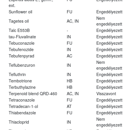
ext.
Sunflower oil
FU
Engedélyezett
Nem
Tagetes oil
AC, IN
engedélyezett
Talc E553B
-
Engedélyezett
tau-Fluvalinate
IN
Engedélyezett
Tebuconazole
FU
Engedélyezett
Tebufenozide
IN
Engedélyezett
Tebufenpyrad
AC
Engedélyezett
Nem
Teflubenzuron
IN
engedélyezett
Tefluthrin
IN
Engedélyezett
Tembotrione
HB
Engedélyezett
Terbuthylazine
HB
Engedélyezett
Terpenoid blend QRD-460
AC, IN
Visszavont
Tetraconazole
FU
Engedélyezett
Tetradecan-1-ol
AT
Engedélyezett
Thiabendazole
FU
Engedélyezett
Nem
Thiacloprid
IN
engedélyezett