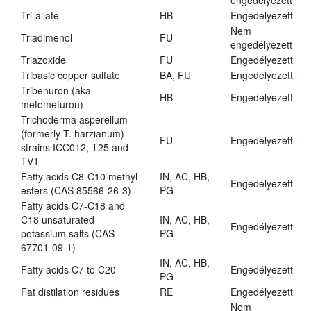
engedélyezett
Tri-allate
HB
Engedélyezett
Nem
Triadimenol
FU
engedélyezett
Triazoxide
FU
Engedélyezett
Tribasic copper sulfate
BA, FU
Engedélyezett
Tribenuron (aka
HB
Engedélyezett
metometuron)
Trichoderma asperellum
(formerly T. harzianum)
FU
Engedélyezett
strains ICC012, T25 and
TV1
Fatty acids C8-C10 methyl
IN, AC, HB,
Engedélyezett
esters (CAS 85566-26-3)
PG
Fatty acids C7-C18 and
C18 unsaturated
IN, AC, HB,
Engedélyezett
potassium salts (CAS
PG
67701-09-1)
IN, AC, HB,
Fatty acids C7 to C20
Engedélyezett
PG
Fat distilation residues
RE
Engedélyezett
Nem