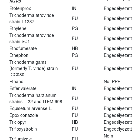
AGR2
Etofenprox
IN
Engedélyezett
Trichoderma atroviride
FU
Engedélyezett
strain I-1237
Ethylene
PG
Engedélyezett
Trichoderma atroviride
FU
Engedélyezett
strain SC1
Ethofumesate
HB
Engedélyezett
Ethephon
PG
Engedélyezett
Trichoderma gamsii
(formerly T. viride) strain
FU
Engedélyezett
ICC080
Ethanol
-
Not PPP
Esfenvalerate
IN
Engedélyezett
Trichoderma harzianum
FU
Engedélyezett
strains T-22 and ITEM 908
Equisetum arvense L.
FU
Engedélyezett
Epoxiconazole
FU
Engedélyezett
Triclopyr
HB
Engedélyezett
Trifloxystrobin
FU
Engedélyezett
Nem
Triflumizole
FU