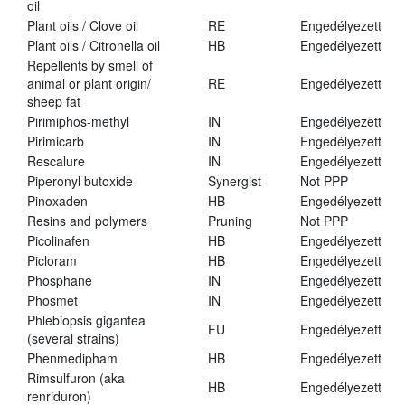
oil
Plant oils / Clove oil
RE
Engedélyezett
Plant oils / Citronella oil
HB
Engedélyezett
Repellents by smell of
animal or plant origin/
RE
Engedélyezett
sheep fat
Pirimiphos-methyl
IN
Engedélyezett
Pirimicarb
IN
Engedélyezett
Rescalure
IN
Engedélyezett
Piperonyl butoxide
Synergist
Not PPP
Pinoxaden
HB
Engedélyezett
Resins and polymers
Pruning
Not PPP
Picolinafen
HB
Engedélyezett
Picloram
HB
Engedélyezett
Phosphane
IN
Engedélyezett
Phosmet
IN
Engedélyezett
Phlebiopsis gigantea
FU
Engedélyezett
(several strains)
Phenmedipham
HB
Engedélyezett
Rimsulfuron (aka
HB
Engedélyezett
renriduron)