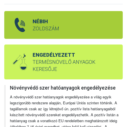
NÉBIH
ZÖLDSZÁM
ENGEDÉLYEZETT
TERMÉSNÖVELŐ ANYAGOK
KERESŐJE
Növényvédő szer hatóanyagok engedélyezése
A növényvédő szer hatóanyagok engedélyezése a világ egyik
legszigorúbb rendszere alapján, Európai Uniós szinten történik. A
tagállamok csak az így létrejövő ún. pozitív lista hatóanyagaiból
készített növényvédő szereket engedélyezhetik. A pozitív listán a
hatóanyag csak a vonatkozó EU rendeletben meghatározott ideig
(általában 7-15 évig) maradhat, utána felül kell vizsgálni. A