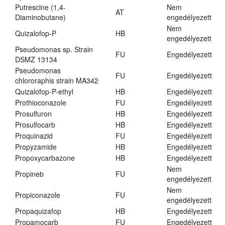
Putrescine (1,4-
Nem
AT
Diaminobutane)
engedélyezett
Nem
Quizalofop-P
HB
engedélyezett
Pseudomonas sp. Strain
FU
Engedélyezett
DSMZ 13134
Pseudomonas
FU
Engedélyezett
chlororaphis strain MA342
Quizalofop-P-ethyl
HB
Engedélyezett
Prothioconazole
FU
Engedélyezett
Prosulfuron
HB
Engedélyezett
Prosulfocarb
HB
Engedélyezett
Proquinazid
FU
Engedélyezett
Propyzamide
HB
Engedélyezett
Propoxycarbazone
HB
Engedélyezett
Nem
Propineb
FU
engedélyezett
Nem
Propiconazole
FU
engedélyezett
Propaquizafop
HB
Engedélyezett
Propamocarb
FU
Engedélyezett