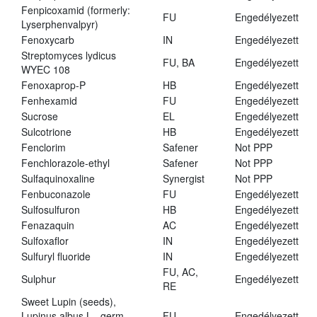
Fenpicoxamid (formerly:
FU
Engedélyezett
Lyserphenvalpyr)
Fenoxycarb
IN
Engedélyezett
Streptomyces lydicus
FU, BA
Engedélyezett
WYEC 108
Fenoxaprop-P
HB
Engedélyezett
Fenhexamid
FU
Engedélyezett
Sucrose
EL
Engedélyezett
Sulcotrione
HB
Engedélyezett
Fenclorim
Safener
Not PPP
Fenchlorazole-ethyl
Safener
Not PPP
Sulfaquinoxaline
Synergist
Not PPP
Fenbuconazole
FU
Engedélyezett
Sulfosulfuron
HB
Engedélyezett
Fenazaquin
AC
Engedélyezett
Sulfoxaflor
IN
Engedélyezett
Sulfuryl fluoride
IN
Engedélyezett
FU, AC,
Sulphur
Engedélyezett
RE
Sweet Lupin (seeds),
Lupinus albus L., germ.,
FU
Engedélyezett