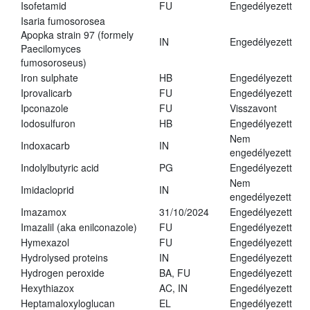
Isofetamid
FU
Engedélyezett
Isaria fumosorosea
Apopka strain 97 (formely
IN
Engedélyezett
Paecilomyces
fumosoroseus)
Iron sulphate
HB
Engedélyezett
Iprovalicarb
FU
Engedélyezett
Ipconazole
FU
Visszavont
Iodosulfuron
HB
Engedélyezett
Nem
Indoxacarb
IN
engedélyezett
Indolylbutyric acid
PG
Engedélyezett
Nem
Imidacloprid
IN
engedélyezett
Imazamox
31/10/2024
Engedélyezett
Imazalil (aka enilconazole)
FU
Engedélyezett
Hymexazol
FU
Engedélyezett
Hydrolysed proteins
IN
Engedélyezett
Hydrogen peroxide
BA, FU
Engedélyezett
Hexythiazox
AC, IN
Engedélyezett
Heptamaloxyloglucan
EL
Engedélyezett