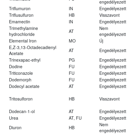
engedélyezett
Triflumuron
IN
Engedélyezett
Triflusulfuron
HB
Visszavont
Emamectin
IN
Engedélyezett
Trimethylamine
Nem
AT
hydrochloride
engedélyezett
Elemental Iron
MO
Új
E,Z-3,13-Octadecadienyl
AT
Engedélyezett
Acetate
Trinexapac-ethyl
PG
Engedélyezett
Dodine
FU
Engedélyezett
Triticonazole
FU
Engedélyezett
Dodemorph
FU
Engedélyezett
Dodecyl acetate
AT
Engedélyezett
Tritosulforon
HB
Visszavont
Dodecan-1-ol
AT
Engedélyezett
Urea
AT, FU
Engedélyezett
Nem
Diuron
HB
engedélyezett