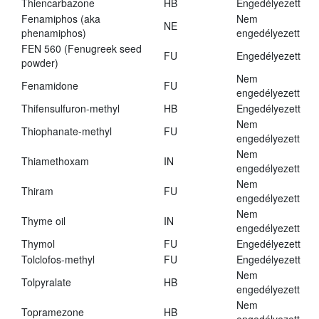
Thiencarbazone
HB
Engedélyezett
Fenamiphos (aka
Nem
NE
phenamiphos)
engedélyezett
FEN 560 (Fenugreek seed
FU
Engedélyezett
powder)
Nem
Fenamidone
FU
engedélyezett
Thifensulfuron-methyl
HB
Engedélyezett
Nem
Thiophanate-methyl
FU
engedélyezett
Nem
Thiamethoxam
IN
engedélyezett
Nem
Thiram
FU
engedélyezett
Nem
Thyme oil
IN
engedélyezett
Thymol
FU
Engedélyezett
Tolclofos-methyl
FU
Engedélyezett
Nem
Tolpyralate
HB
engedélyezett
Nem
Topramezone
HB