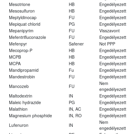
Mesotrione
HB
Engedélyezett
Mesosulfuron
HB
Engedélyezett
Meptyldinocap
FU
Engedélyezett
Mepiquat chlorid
PG
Engedélyezett
Mepanipyrim
FU
Visszavont
Mefentrifluconazole
FU
Engedélyezett
Mefenpyr
Safener
Not PPP
Mecoprop-P
HB
Engedélyezett
MCPB
HB
Engedélyezett
MCPA
HB
Engedélyezett
Mandipropamid
Fu
Engedélyezett
Mandestrobin
FU
Engedélyezett
Nem
Mancozeb
FU
engedélyezett
Maltodextrin
IN
Engedélyezett
Maleic hydrazide
PG
Engedélyezett
Malathion
IN, AC
Engedélyezett
Magnesium phosphide
IN, RO
Engedélyezett
Nem
Lufenuron
IN
engedélyezett