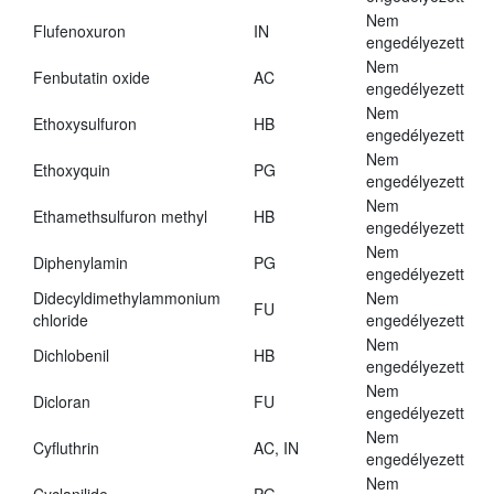
Nem
Flufenoxuron
IN
engedélyezett
Nem
Fenbutatin oxide
AC
engedélyezett
Nem
Ethoxysulfuron
HB
engedélyezett
Nem
Ethoxyquin
PG
engedélyezett
Nem
Ethamethsulfuron methyl
HB
engedélyezett
Nem
Diphenylamin
PG
engedélyezett
Didecyldimethylammonium
Nem
FU
chloride
engedélyezett
Nem
Dichlobenil
HB
engedélyezett
Nem
Dicloran
FU
engedélyezett
Nem
Cyfluthrin
AC, IN
engedélyezett
Nem