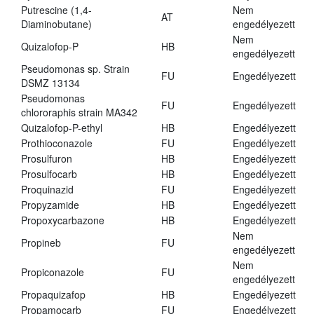
Putrescine (1,4-
Nem
AT
Diaminobutane)
engedélyezett
Nem
Quizalofop-P
HB
engedélyezett
Pseudomonas sp. Strain
FU
Engedélyezett
DSMZ 13134
Pseudomonas
FU
Engedélyezett
chlororaphis strain MA342
Quizalofop-P-ethyl
HB
Engedélyezett
Prothioconazole
FU
Engedélyezett
Prosulfuron
HB
Engedélyezett
Prosulfocarb
HB
Engedélyezett
Proquinazid
FU
Engedélyezett
Propyzamide
HB
Engedélyezett
Propoxycarbazone
HB
Engedélyezett
Nem
Propineb
FU
engedélyezett
Nem
Propiconazole
FU
engedélyezett
Propaquizafop
HB
Engedélyezett
Propamocarb
FU
Engedélyezett