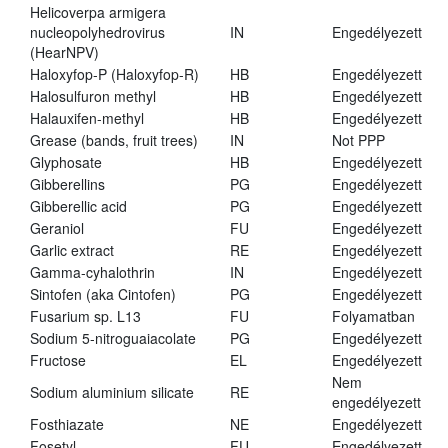
Helicoverpa armigera
nucleopolyhedrovirus
IN
Engedélyezett
(HearNPV)
Haloxyfop-P (Haloxyfop-R)
HB
Engedélyezett
Halosulfuron methyl
HB
Engedélyezett
Halauxifen-methyl
HB
Engedélyezett
Grease (bands, fruit trees)
IN
Not PPP
Glyphosate
HB
Engedélyezett
Gibberellins
PG
Engedélyezett
Gibberellic acid
PG
Engedélyezett
Geraniol
FU
Engedélyezett
Garlic extract
RE
Engedélyezett
Gamma-cyhalothrin
IN
Engedélyezett
Sintofen (aka Cintofen)
PG
Engedélyezett
Fusarium sp. L13
FU
Folyamatban
Sodium 5-nitroguaiacolate
PG
Engedélyezett
Fructose
EL
Engedélyezett
Nem
Sodium aluminium silicate
RE
engedélyezett
Fosthiazate
NE
Engedélyezett
Fosetyl
FU
Engedélyezett