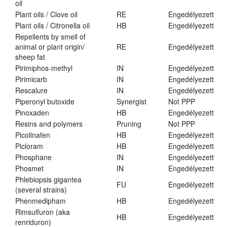
oil
Plant oils / Clove oil
RE
Engedélyezett
Plant oils / Citronella oil
HB
Engedélyezett
Repellents by smell of
animal or plant origin/
RE
Engedélyezett
sheep fat
Pirimiphos-methyl
IN
Engedélyezett
Pirimicarb
IN
Engedélyezett
Rescalure
IN
Engedélyezett
Piperonyl butoxide
Synergist
Not PPP
Pinoxaden
HB
Engedélyezett
Resins and polymers
Pruning
Not PPP
Picolinafen
HB
Engedélyezett
Picloram
HB
Engedélyezett
Phosphane
IN
Engedélyezett
Phosmet
IN
Engedélyezett
Phlebiopsis gigantea
FU
Engedélyezett
(several strains)
Phenmedipham
HB
Engedélyezett
Rimsulfuron (aka
HB
Engedélyezett
renriduron)