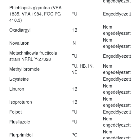
engedélyezett
Phlebiopsis gigantea (VRA
1835, VRA 1984, FOC PG
FU
Engedélyezett
410.3)
Nem
Oxadiargyl
HB
engedélyezett
Nem
Novaluron
IN
engedélyezett
Metschnikowia fructicola
FU
Engedélyezett
strain NRRL Y-27328
FU, HB, IN,
Nem
Methyl bromide
NE
engedélyezett
L-cysteine
Engedélyezett
Nem
Linuron
HB
engedélyezett
Nem
Isoproturon
HB
engedélyezett
Folpet
FU
Engedélyezett
Nem
Flusilazole
FU
engedélyezett
Nem
Flurprimidol
PG
engedélyezett