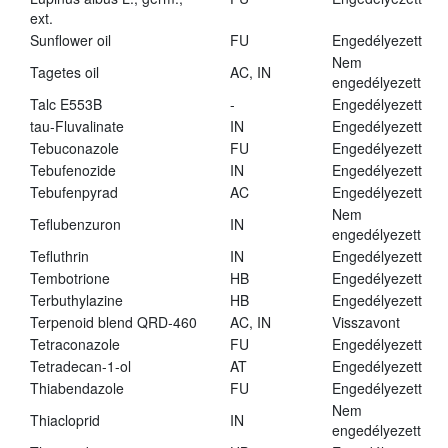
ext.
Sunflower oil
FU
Engedélyezett
Nem
Tagetes oil
AC, IN
engedélyezett
Talc E553B
-
Engedélyezett
tau-Fluvalinate
IN
Engedélyezett
Tebuconazole
FU
Engedélyezett
Tebufenozide
IN
Engedélyezett
Tebufenpyrad
AC
Engedélyezett
Nem
Teflubenzuron
IN
engedélyezett
Tefluthrin
IN
Engedélyezett
Tembotrione
HB
Engedélyezett
Terbuthylazine
HB
Engedélyezett
Terpenoid blend QRD-460
AC, IN
Visszavont
Tetraconazole
FU
Engedélyezett
Tetradecan-1-ol
AT
Engedélyezett
Thiabendazole
FU
Engedélyezett
Nem
Thiacloprid
IN
engedélyezett