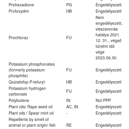
Prohexadione
PG
Engedélyezett
Profoxydim
HB
Engedélyezett
Nem
engedélyezett,
visszavonás
hatálya 2021.
Prochloraz
FU
12. 31., végső
türelmi idő
vége
2023.06.30.
Potassium phosphonates
(formerly potassium
FU
Engedélyezett
phosphite)
Quizalofop-P-tefuryl
HB
Engedélyezett
Potassium hydrogen
FU
Engedélyezett
carbonate
Polybutene
IN
Not PPP
Plant oils/ Rape seed oil
AC, IN
Engedélyezett
Plant oils / Spear mint oil
-
Engedélyezett
Repellents by smell of
animal or plant origin/ fish
RE
Engedélyezett