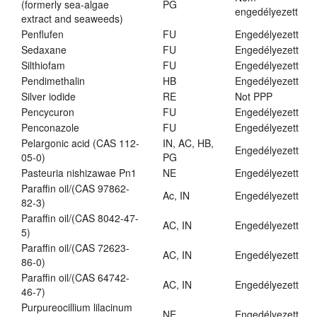
(formerly sea-algae
PG
engedélyezett
extract and seaweeds)
Penflufen
FU
Engedélyezett
Sedaxane
FU
Engedélyezett
Silthiofam
FU
Engedélyezett
Pendimethalin
HB
Engedélyezett
Silver iodide
RE
Not PPP
Pencycuron
FU
Engedélyezett
Penconazole
FU
Engedélyezett
Pelargonic acid (CAS 112-
IN, AC, HB,
Engedélyezett
05-0)
PG
Pasteuria nishizawae Pn1
NE
Engedélyezett
Paraffin oil/(CAS 97862-
Ac, IN
Engedélyezett
82-3)
Paraffin oil/(CAS 8042-47-
AC, IN
Engedélyezett
5)
Paraffin oil/(CAS 72623-
AC, IN
Engedélyezett
86-0)
Paraffin oil/(CAS 64742-
AC, IN
Engedélyezett
46-7)
Purpureocillium lilacinum
NE
Engedélyezett