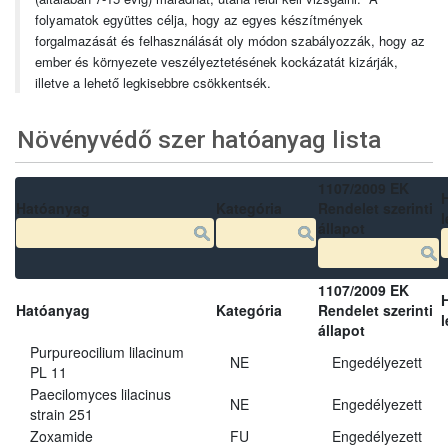
folyamatok együttes célja, hogy az egyes készítmények
forgalmazását és felhasználását oly módon szabályozzák, hogy az
ember és környezete veszélyeztetésének kockázatát kizárják,
illetve a lehető legkisebbre csökkentsék.
Növényvédő szer hatóanyag lista
1107/2009 EK
Hatóanyag
Kategória
Rendelet szerinti
l
állapot
1107/2009 EK
Hatóanyag
Kategória
Rendelet szerinti
l
állapot
Purpureocilium lilacinum
NE
Engedélyezett
PL 11
Paecilomyces lilacinus
NE
Engedélyezett
strain 251
Zoxamide
FU
Engedélyezett