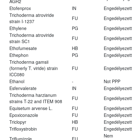
AGR2
Etofenprox
IN
Engedélyezett
Trichoderma atroviride
FU
Engedélyezett
strain I-1237
Ethylene
PG
Engedélyezett
Trichoderma atroviride
FU
Engedélyezett
strain SC1
Ethofumesate
HB
Engedélyezett
Ethephon
PG
Engedélyezett
Trichoderma gamsii
(formerly T. viride) strain
FU
Engedélyezett
ICC080
Ethanol
-
Not PPP
Esfenvalerate
IN
Engedélyezett
Trichoderma harzianum
FU
Engedélyezett
strains T-22 and ITEM 908
Equisetum arvense L.
FU
Engedélyezett
Epoxiconazole
FU
Engedélyezett
Triclopyr
HB
Engedélyezett
Trifloxystrobin
FU
Engedélyezett
Nem
Triflumizole
FU