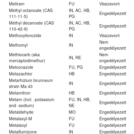
Metiram
FU
Visszavont
Methyl octanoate (CAS
IN, AC, HB,
Engedélyezett
111-11-5)
PG
Methyl decanoate (CAS
IN, AC, HB,
Engedélyezett
110-42-9)
PG
Methoxyfenozide
IN
Visszavont
Nem
Methomyl
IN
engedélyezett
Methiocarb (aka
Nem
IN, RE
mercaptodimethur)
engedélyezett
Metconazole
FU, PG
Engedélyezett
Metazachlor
HB
Engedélyezett
Metarhizium brunneum
IN
Engedélyezett
strain Ma 43
Metamitron
HB
Engedélyezett
Metam (incl. -potassium
FU, IN, HB,
Engedélyezett
and -sodium)
NE
Metaldehyde
MO
Engedélyezett
Metalaxyl-M
FU
Engedélyezett
Metalaxyl
FU
Engedélyezett
Metaflumizone
IN
Engedélyezett