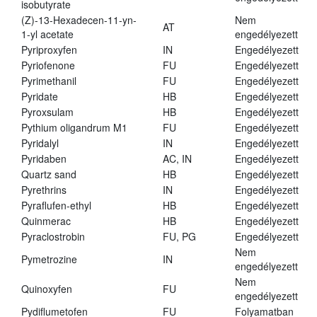
isobutyrate
(Z)-13-Hexadecen-11-yn-
Nem
AT
1-yl acetate
engedélyezett
Pyriproxyfen
IN
Engedélyezett
Pyriofenone
FU
Engedélyezett
Pyrimethanil
FU
Engedélyezett
Pyridate
HB
Engedélyezett
Pyroxsulam
HB
Engedélyezett
Pythium oligandrum M1
FU
Engedélyezett
Pyridalyl
IN
Engedélyezett
Pyridaben
AC, IN
Engedélyezett
Quartz sand
HB
Engedélyezett
Pyrethrins
IN
Engedélyezett
Pyraflufen-ethyl
HB
Engedélyezett
Quinmerac
HB
Engedélyezett
Pyraclostrobin
FU, PG
Engedélyezett
Nem
Pymetrozine
IN
engedélyezett
Nem
Quinoxyfen
FU
engedélyezett
Pydiflumetofen
FU
Folyamatban