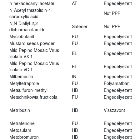
n-hexadecanyl acetate
AT
Engedélyezett
N-Acetyl thiazolidin-4-
-
Not PPP
carboxylic acid
N,N-Diallyl-2,2-
Safener
Not PPP
dichloroacetamide
Myclobutanil
FU
Engedélyezett
Mustard seeds powder
FU
Engedélyezett
Mild Pepino Mosaic Virus
EL
Engedélyezett
isolate VX 1
Mild Pepino Mosaic Virus
EL
Engedélyezett
isolate VC 1
Milbemectin
IN
Engedélyezett
Metyltetraprole
FU
Folyamatban
Metsulfuron-methyl
HB
Engedélyezett
Metschnikowia fructicola
FU
Engedélyezett
Metribuzin
HB
Visszavont
Metrafenone
FU
Engedélyezett
Metosulam
HB
Engedélyezett
Metobromuron
HB
Engedélyezett