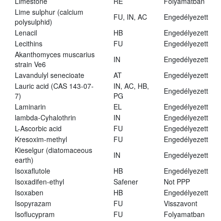
Limestone
RE
Folyamatban
Lime sulphur (calcium
FU, IN, AC
Engedélyezett
polysulphid)
Lenacil
HB
Engedélyezett
Lecithins
FU
Engedélyezett
Akanthomyces muscarius
IN
Engedélyezett
strain Ve6
Lavandulyl senecioate
AT
Engedélyezett
Lauric acid (CAS 143-07-
IN, AC, HB,
Engedélyezett
7)
PG
Laminarin
EL
Engedélyezett
lambda-Cyhalothrin
IN
Engedélyezett
L-Ascorbic acid
FU
Engedélyezett
Kresoxim-methyl
FU
Engedélyezett
Kieselgur (diatomaceous
IN
Engedélyezett
earth)
Isoxaflutole
HB
Engedélyezett
Isoxadifen-ethyl
Safener
Not PPP
Isoxaben
HB
Engedélyezett
Isopyrazam
FU
Visszavont
Isoflucypram
FU
Folyamatban