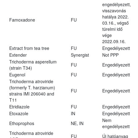
engedélyezett,
visszavonás
hatálya 2022.
Famoxadone
FU
03.16., végső
türelmi idő
vége
2022.09.16.
Extract from tea tree
FU
Engedélyezett
Extender
Synergist
Not PPP
Trichoderma asperellum
FU
Engedélyezett
(strain T34)
Eugenol
FU
Engedélyezett
Trichoderma atroviride
(formerly T. harzianum)
FU
Engedélyezett
strains IMI 206040 and
T11
Etridiazole
FU
Engedélyezett
Etoxazole
IN
Engedélyezett
Nem
Ethoprophos
NE, IN
engedélyezett
Trichoderma atroviride
FU
Új hatóanyag