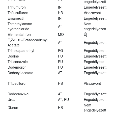
engedélyezett
Triflumuron
IN
Engedélyezett
Triflusulfuron
HB
Visszavont
Emamectin
IN
Engedélyezett
Trimethylamine
Nem
AT
hydrochloride
engedélyezett
Elemental Iron
MO
Új
E,Z-3,13-Octadecadienyl
AT
Engedélyezett
Acetate
Trinexapac-ethyl
PG
Engedélyezett
Dodine
FU
Engedélyezett
Triticonazole
FU
Engedélyezett
Dodemorph
FU
Engedélyezett
Dodecyl acetate
AT
Engedélyezett
Tritosulforon
HB
Visszavont
Dodecan-1-ol
AT
Engedélyezett
Urea
AT, FU
Engedélyezett
Nem
Diuron
HB
engedélyezett