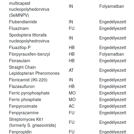
multicapsid
IN
Folyamatban
nucleopolyhedorvirus
(SeMNPV)
Flubendiamide
IN
Engedélyezett
Fluazinam
FU
Engedélyezett
Spodoptera littoralis
IN
Engedélyezett
nucleopolyhedrovirus
Fluazifop-P
HB
Engedélyezett
Florpyrauxifen-benzyl
HB
Folyamatban
Florasulam
HB
Engedélyezett
Straight Chain
AT
Engedélyezett
Lepidopteran Pheromones
Flonicamid (IKI-220)
IN
Engedélyezett
Flazasulfuron
HB
Engedélyezett
Ferric pyrophosphate
MO
Engedélyezett
Ferric phosphate
MO
Engedélyezett
Fenpyroximate
AC
Engedélyezett
Fenpyrazamine
FU
Engedélyezett
Streptomyces K61
FU
Engedélyezett
(formerly S. griseoviridis)
Fenpropidin
FU
Engedélyezett