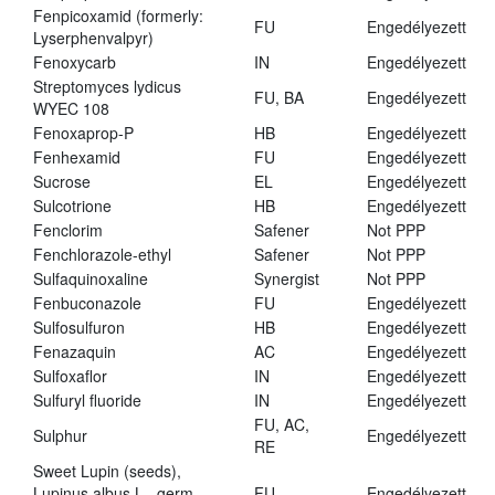
Fenpicoxamid (formerly:
FU
Engedélyezett
Lyserphenvalpyr)
Fenoxycarb
IN
Engedélyezett
Streptomyces lydicus
FU, BA
Engedélyezett
WYEC 108
Fenoxaprop-P
HB
Engedélyezett
Fenhexamid
FU
Engedélyezett
Sucrose
EL
Engedélyezett
Sulcotrione
HB
Engedélyezett
Fenclorim
Safener
Not PPP
Fenchlorazole-ethyl
Safener
Not PPP
Sulfaquinoxaline
Synergist
Not PPP
Fenbuconazole
FU
Engedélyezett
Sulfosulfuron
HB
Engedélyezett
Fenazaquin
AC
Engedélyezett
Sulfoxaflor
IN
Engedélyezett
Sulfuryl fluoride
IN
Engedélyezett
FU, AC,
Sulphur
Engedélyezett
RE
Sweet Lupin (seeds),
Lupinus albus L., germ.,
FU
Engedélyezett