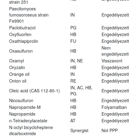
strain 251
Paecilomyces
fumosoroseus strain
IN
Engedélyezett
Fe9901
Paclobutrazol
PG
Engedélyezett
Oxyfluorfen
HB
Engedélyezett
Oxathiapiprolin
FU
Engedélyezett
Nem
Oxasulfuron
HB
engedélyezett
Oxamyl
IN, NE
Visszavont
Oryzalin
HB
Engedélyezett
Orange oil
IN
Engedélyezett
Onion oil
RE
Engedélyezett
IN, AC, HB,
Oleic acid (CAS 112-80-1)
Engedélyezett
PG
Nicosulfuron
HB
Engedélyezett
Napropamide-M
HB
Folyamatban
Napropamide
HB
Engedélyezett
n-Tetradecylacetate
AT
Engedélyezett
N-octyl bicycloheptene
Synergist
Not PPP
dicarboximide