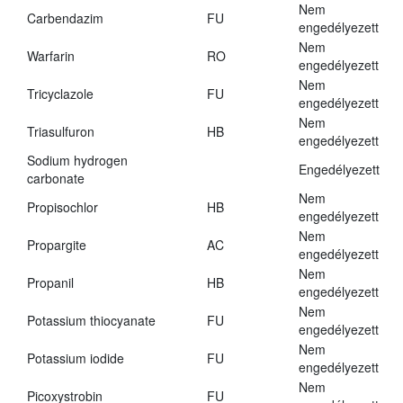
Nem
Carbendazim
FU
engedélyezett
Nem
Warfarin
RO
engedélyezett
Nem
Tricyclazole
FU
engedélyezett
Nem
Triasulfuron
HB
engedélyezett
Sodium hydrogen
Engedélyezett
carbonate
Nem
Propisochlor
HB
engedélyezett
Nem
Propargite
AC
engedélyezett
Nem
Propanil
HB
engedélyezett
Nem
Potassium thiocyanate
FU
engedélyezett
Nem
Potassium iodide
FU
engedélyezett
Nem
Picoxystrobin
FU