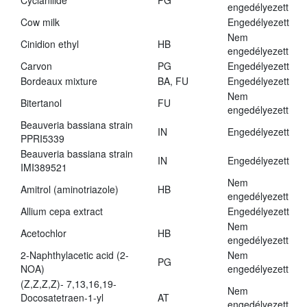
Cyclanilide
PG
engedélyezett
Cow milk
Engedélyezett
Nem
Cinidion ethyl
HB
engedélyezett
Carvon
PG
Engedélyezett
Bordeaux mixture
BA, FU
Engedélyezett
Nem
Bitertanol
FU
engedélyezett
Beauveria bassiana strain
IN
Engedélyezett
PPRI5339
Beauveria bassiana strain
IN
Engedélyezett
IMI389521
Nem
Amitrol (aminotriazole)
HB
engedélyezett
Allium cepa extract
Engedélyezett
Nem
Acetochlor
HB
engedélyezett
2-Naphthylacetic acid (2-
Nem
PG
NOA)
engedélyezett
(Z,Z,Z,Z)- 7,13,16,19-
Nem
Docosatetraen-1-yl
AT
engedélyezett