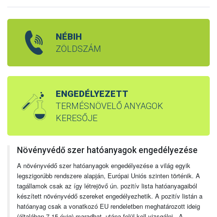
NÉBIH
ZÖLDSZÁM
ENGEDÉLYEZETT
TERMÉSNÖVELŐ ANYAGOK
KERESŐJE
Növényvédő szer hatóanyagok engedélyezése
A növényvédő szer hatóanyagok engedélyezése a világ egyik
legszigorúbb rendszere alapján, Európai Uniós szinten történik. A
tagállamok csak az így létrejövő ún. pozitív lista hatóanyagaiból
készített növényvédő szereket engedélyezhetik. A pozitív listán a
hatóanyag csak a vonatkozó EU rendeletben meghatározott ideig
(általában 7-15 évig) maradhat, utána felül kell vizsgálni. A