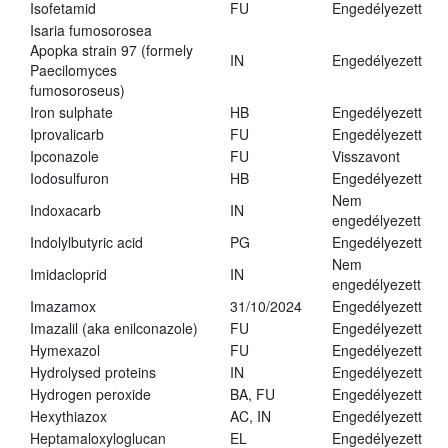
Isofetamid
FU
Engedélyezett
Isaria fumosorosea
Apopka strain 97 (formely
IN
Engedélyezett
Paecilomyces
fumosoroseus)
Iron sulphate
HB
Engedélyezett
Iprovalicarb
FU
Engedélyezett
Ipconazole
FU
Visszavont
Iodosulfuron
HB
Engedélyezett
Nem
Indoxacarb
IN
engedélyezett
Indolylbutyric acid
PG
Engedélyezett
Nem
Imidacloprid
IN
engedélyezett
Imazamox
31/10/2024
Engedélyezett
Imazalil (aka enilconazole)
FU
Engedélyezett
Hymexazol
FU
Engedélyezett
Hydrolysed proteins
IN
Engedélyezett
Hydrogen peroxide
BA, FU
Engedélyezett
Hexythiazox
AC, IN
Engedélyezett
Heptamaloxyloglucan
EL
Engedélyezett