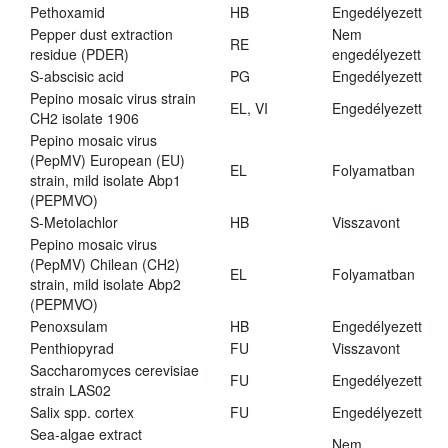
Pethoxamid
HB
Engedélyezett
Pepper dust extraction
Nem
RE
residue (PDER)
engedélyezett
S-abscisic acid
PG
Engedélyezett
Pepino mosaic virus strain
EL, VI
Engedélyezett
CH2 isolate 1906
Pepino mosaic virus
(PepMV) European (EU)
EL
Folyamatban
strain, mild isolate Abp1
(PEPMVO)
S-Metolachlor
HB
Visszavont
Pepino mosaic virus
(PepMV) Chilean (CH2)
EL
Folyamatban
strain, mild isolate Abp2
(PEPMVO)
Penoxsulam
HB
Engedélyezett
Penthiopyrad
FU
Visszavont
Saccharomyces cerevisiae
FU
Engedélyezett
strain LAS02
Salix spp. cortex
FU
Engedélyezett
Sea-algae extract
Nem