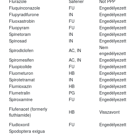
Flurazole
Safener
Not PPP
Fluquinconazole
FU
Engedélyezett
Flupyradifurone
IN
Engedélyezett
Fluoxastrobin
FU
Engedélyezett
Fluopyram
FU
Engedélyezett
Spinetoram
IN
Engedélyezett
Spinosad
IN
Engedélyezett
Nem
Spirodiclofen
AC, IN
engedélyezett
Spiromesifen
AC, IN
Engedélyezett
Fluopicolide
FU
Engedélyezett
Fluometuron
HB
Engedélyezett
Spirotetramat
IN
Engedélyezett
Flumioxazin
HB
Engedélyezett
Flumetralin
PG
Engedélyezett
Spiroxamine
FU
Engedélyezett
Flufenacet (formerly
HB
Visszavont
fluthiamide)
Fludioxonil
FU
Engedélyezett
Spodoptera exigua