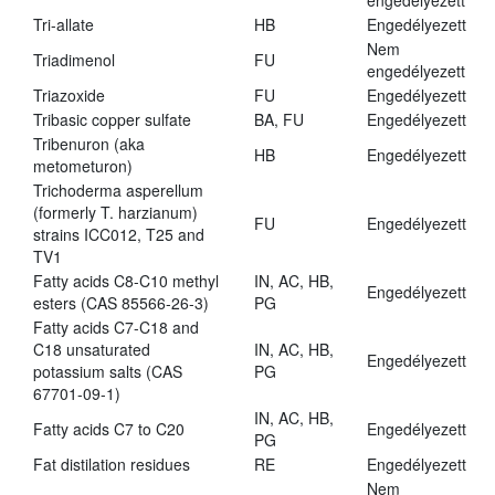
engedélyezett
Tri-allate
HB
Engedélyezett
Nem
Triadimenol
FU
engedélyezett
Triazoxide
FU
Engedélyezett
Tribasic copper sulfate
BA, FU
Engedélyezett
Tribenuron (aka
HB
Engedélyezett
metometuron)
Trichoderma asperellum
(formerly T. harzianum)
FU
Engedélyezett
strains ICC012, T25 and
TV1
Fatty acids C8-C10 methyl
IN, AC, HB,
Engedélyezett
esters (CAS 85566-26-3)
PG
Fatty acids C7-C18 and
C18 unsaturated
IN, AC, HB,
Engedélyezett
potassium salts (CAS
PG
67701-09-1)
IN, AC, HB,
Fatty acids C7 to C20
Engedélyezett
PG
Fat distilation residues
RE
Engedélyezett
Nem