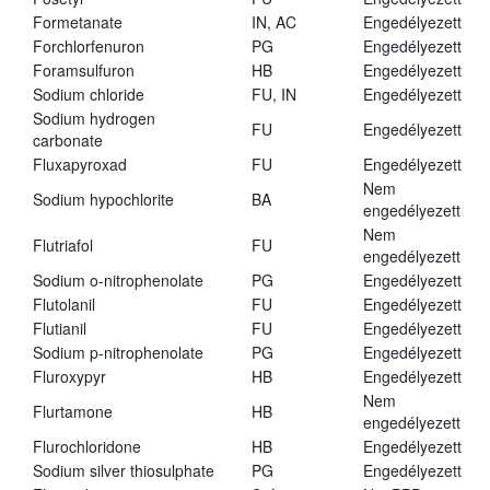
Formetanate
IN, AC
Engedélyezett
Forchlorfenuron
PG
Engedélyezett
Foramsulfuron
HB
Engedélyezett
Sodium chloride
FU, IN
Engedélyezett
Sodium hydrogen
FU
Engedélyezett
carbonate
Fluxapyroxad
FU
Engedélyezett
Nem
Sodium hypochlorite
BA
engedélyezett
Nem
Flutriafol
FU
engedélyezett
Sodium o-nitrophenolate
PG
Engedélyezett
Flutolanil
FU
Engedélyezett
Flutianil
FU
Engedélyezett
Sodium p-nitrophenolate
PG
Engedélyezett
Fluroxypyr
HB
Engedélyezett
Nem
Flurtamone
HB
engedélyezett
Flurochloridone
HB
Engedélyezett
Sodium silver thiosulphate
PG
Engedélyezett