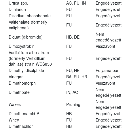
Urtica spp.
AC, FU, IN
Engedélyezett
Dithianon
FU
Engedélyezett
Disodium phosphonate
FU
Engedélyezett
Valifenalate (formerly
FU
Engedélyezett
Valiphenal)
Nem
Diquat (dibromide)
HB, DE
engedélyezett
Dimoxystrobin
FU
Visszavont
Verticillium albo-atrum
(formerly Verticillium
FU
Engedélyezett
dahliae) strain WCS850
Dimethyl disulphide
FU, NE
Folyamatban
Vinegar
BA, FU, HB
Engedélyezett
Dimethomorph
FU
Visszavont
Nem
Dimethoate
IN, AC
engedélyezett
Nem
Waxes
Pruning
engedélyezett
Dimethenamid-P
HB
Engedélyezett
Whey
FU
Engedélyezett
Dimethachlor
HB
Engedélyezett