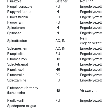
Flurazole
Safener
Not PPP
Fluquinconazole
FU
Engedélyezett
Flupyradifurone
IN
Engedélyezett
Fluoxastrobin
FU
Engedélyezett
Fluopyram
FU
Engedélyezett
Spinetoram
IN
Engedélyezett
Spinosad
IN
Engedélyezett
Nem
Spirodiclofen
AC, IN
engedélyezett
Spiromesifen
AC, IN
Engedélyezett
Fluopicolide
FU
Engedélyezett
Fluometuron
HB
Engedélyezett
Spirotetramat
IN
Engedélyezett
Flumioxazin
HB
Engedélyezett
Flumetralin
PG
Engedélyezett
Spiroxamine
FU
Engedélyezett
Flufenacet (formerly
HB
Visszavont
fluthiamide)
Fludioxonil
FU
Engedélyezett
Spodoptera exigua