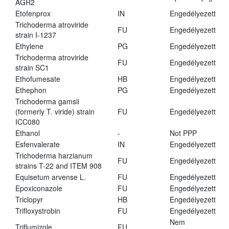
AGR2
Etofenprox
IN
Engedélyezett
Trichoderma atroviride
FU
Engedélyezett
strain I-1237
Ethylene
PG
Engedélyezett
Trichoderma atroviride
FU
Engedélyezett
strain SC1
Ethofumesate
HB
Engedélyezett
Ethephon
PG
Engedélyezett
Trichoderma gamsii
(formerly T. viride) strain
FU
Engedélyezett
ICC080
Ethanol
-
Not PPP
Esfenvalerate
IN
Engedélyezett
Trichoderma harzianum
FU
Engedélyezett
strains T-22 and ITEM 908
Equisetum arvense L.
FU
Engedélyezett
Epoxiconazole
FU
Engedélyezett
Triclopyr
HB
Engedélyezett
Trifloxystrobin
FU
Engedélyezett
Nem
Triflumizole
FU