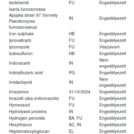
Isofetamid
FU
Engedélyezett
Isaria fumosorosea
Apopka strain 97 (formely
IN
Engedélyezett
Paecilomyces
fumosoroseus)
Iron sulphate
HB
Engedélyezett
Iprovalicarb
FU
Engedélyezett
Ipconazole
FU
Visszavont
Iodosulfuron
HB
Engedélyezett
Nem
Indoxacarb
IN
engedélyezett
Indolylbutyric acid
PG
Engedélyezett
Nem
Imidacloprid
IN
engedélyezett
Imazamox
31/10/2024
Engedélyezett
Imazalil (aka enilconazole)
FU
Engedélyezett
Hymexazol
FU
Engedélyezett
Hydrolysed proteins
IN
Engedélyezett
Hydrogen peroxide
BA, FU
Engedélyezett
Hexythiazox
AC, IN
Engedélyezett
Heptamaloxyloglucan
EL
Engedélyezett