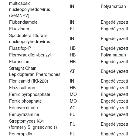
multicapsid
IN
Folyamatban
nucleopolyhedorvirus
(SeMNPV)
Flubendiamide
IN
Engedélyezett
Fluazinam
FU
Engedélyezett
Spodoptera littoralis
IN
Engedélyezett
nucleopolyhedrovirus
Fluazifop-P
HB
Engedélyezett
Florpyrauxifen-benzyl
HB
Folyamatban
Florasulam
HB
Engedélyezett
Straight Chain
AT
Engedélyezett
Lepidopteran Pheromones
Flonicamid (IKI-220)
IN
Engedélyezett
Flazasulfuron
HB
Engedélyezett
Ferric pyrophosphate
MO
Engedélyezett
Ferric phosphate
MO
Engedélyezett
Fenpyroximate
AC
Engedélyezett
Fenpyrazamine
FU
Engedélyezett
Streptomyces K61
FU
Engedélyezett
(formerly S. griseoviridis)
Fenpropidin
FU
Engedélyezett