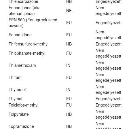
Thiencarbazone
HB
Engedélyezett
Fenamiphos (aka
Nem
NE
phenamiphos)
engedélyezett
FEN 560 (Fenugreek seed
FU
Engedélyezett
powder)
Nem
Fenamidone
FU
engedélyezett
Thifensulfuron-methyl
HB
Engedélyezett
Nem
Thiophanate-methyl
FU
engedélyezett
Nem
Thiamethoxam
IN
engedélyezett
Nem
Thiram
FU
engedélyezett
Nem
Thyme oil
IN
engedélyezett
Thymol
FU
Engedélyezett
Tolclofos-methyl
FU
Engedélyezett
Nem
Tolpyralate
HB
engedélyezett
Nem
Topramezone
HB