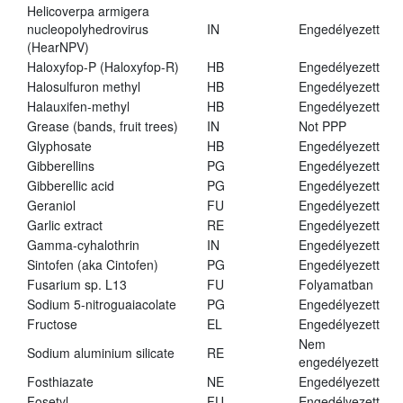
Helicoverpa armigera
nucleopolyhedrovirus
IN
Engedélyezett
(HearNPV)
Haloxyfop-P (Haloxyfop-R)
HB
Engedélyezett
Halosulfuron methyl
HB
Engedélyezett
Halauxifen-methyl
HB
Engedélyezett
Grease (bands, fruit trees)
IN
Not PPP
Glyphosate
HB
Engedélyezett
Gibberellins
PG
Engedélyezett
Gibberellic acid
PG
Engedélyezett
Geraniol
FU
Engedélyezett
Garlic extract
RE
Engedélyezett
Gamma-cyhalothrin
IN
Engedélyezett
Sintofen (aka Cintofen)
PG
Engedélyezett
Fusarium sp. L13
FU
Folyamatban
Sodium 5-nitroguaiacolate
PG
Engedélyezett
Fructose
EL
Engedélyezett
Nem
Sodium aluminium silicate
RE
engedélyezett
Fosthiazate
NE
Engedélyezett
Fosetyl
FU
Engedélyezett