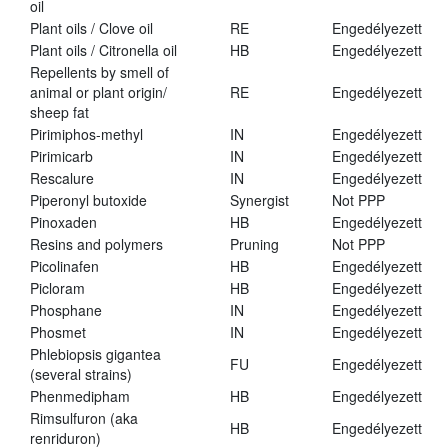
oil
Plant oils / Clove oil
RE
Engedélyezett
Plant oils / Citronella oil
HB
Engedélyezett
Repellents by smell of
animal or plant origin/
RE
Engedélyezett
sheep fat
Pirimiphos-methyl
IN
Engedélyezett
Pirimicarb
IN
Engedélyezett
Rescalure
IN
Engedélyezett
Piperonyl butoxide
Synergist
Not PPP
Pinoxaden
HB
Engedélyezett
Resins and polymers
Pruning
Not PPP
Picolinafen
HB
Engedélyezett
Picloram
HB
Engedélyezett
Phosphane
IN
Engedélyezett
Phosmet
IN
Engedélyezett
Phlebiopsis gigantea
FU
Engedélyezett
(several strains)
Phenmedipham
HB
Engedélyezett
Rimsulfuron (aka
HB
Engedélyezett
renriduron)