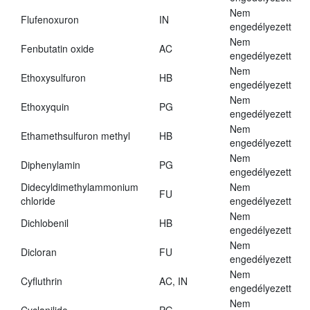
Nem
Flufenoxuron
IN
engedélyezett
Nem
Fenbutatin oxide
AC
engedélyezett
Nem
Ethoxysulfuron
HB
engedélyezett
Nem
Ethoxyquin
PG
engedélyezett
Nem
Ethamethsulfuron methyl
HB
engedélyezett
Nem
Diphenylamin
PG
engedélyezett
Didecyldimethylammonium
Nem
FU
chloride
engedélyezett
Nem
Dichlobenil
HB
engedélyezett
Nem
Dicloran
FU
engedélyezett
Nem
Cyfluthrin
AC, IN
engedélyezett
Nem