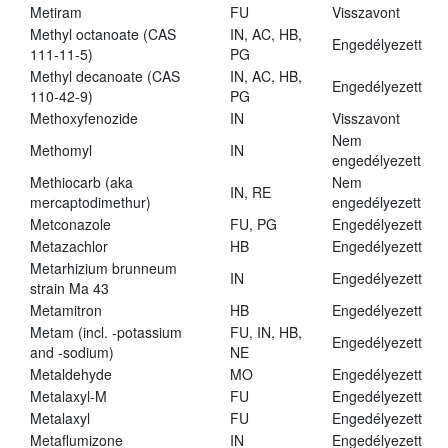
Metiram
FU
Visszavont
Methyl octanoate (CAS
IN, AC, HB,
Engedélyezett
111-11-5)
PG
Methyl decanoate (CAS
IN, AC, HB,
Engedélyezett
110-42-9)
PG
Methoxyfenozide
IN
Visszavont
Nem
Methomyl
IN
engedélyezett
Methiocarb (aka
Nem
IN, RE
mercaptodimethur)
engedélyezett
Metconazole
FU, PG
Engedélyezett
Metazachlor
HB
Engedélyezett
Metarhizium brunneum
IN
Engedélyezett
strain Ma 43
Metamitron
HB
Engedélyezett
Metam (incl. -potassium
FU, IN, HB,
Engedélyezett
and -sodium)
NE
Metaldehyde
MO
Engedélyezett
Metalaxyl-M
FU
Engedélyezett
Metalaxyl
FU
Engedélyezett
Metaflumizone
IN
Engedélyezett