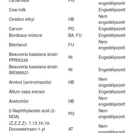
Cyclanilide
PG
engedélyezett
Cow milk
Engedélyezett
Nem
Cinidion ethyl
HB
engedélyezett
Carvon
PG
Engedélyezett
Bordeaux mixture
BA, FU
Engedélyezett
Nem
Bitertanol
FU
engedélyezett
Beauveria bassiana strain
IN
Engedélyezett
PPRI5339
Beauveria bassiana strain
IN
Engedélyezett
IMI389521
Nem
Amitrol (aminotriazole)
HB
engedélyezett
Allium cepa extract
Engedélyezett
Nem
Acetochlor
HB
engedélyezett
2-Naphthylacetic acid (2-
Nem
PG
NOA)
engedélyezett
(Z,Z,Z,Z)- 7,13,16,19-
Nem
Docosatetraen-1-yl
AT
engedélyezett