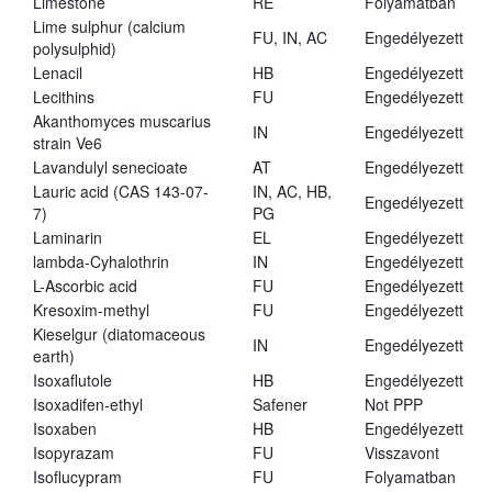
Limestone
RE
Folyamatban
Lime sulphur (calcium
FU, IN, AC
Engedélyezett
polysulphid)
Lenacil
HB
Engedélyezett
Lecithins
FU
Engedélyezett
Akanthomyces muscarius
IN
Engedélyezett
strain Ve6
Lavandulyl senecioate
AT
Engedélyezett
Lauric acid (CAS 143-07-
IN, AC, HB,
Engedélyezett
7)
PG
Laminarin
EL
Engedélyezett
lambda-Cyhalothrin
IN
Engedélyezett
L-Ascorbic acid
FU
Engedélyezett
Kresoxim-methyl
FU
Engedélyezett
Kieselgur (diatomaceous
IN
Engedélyezett
earth)
Isoxaflutole
HB
Engedélyezett
Isoxadifen-ethyl
Safener
Not PPP
Isoxaben
HB
Engedélyezett
Isopyrazam
FU
Visszavont
Isoflucypram
FU
Folyamatban