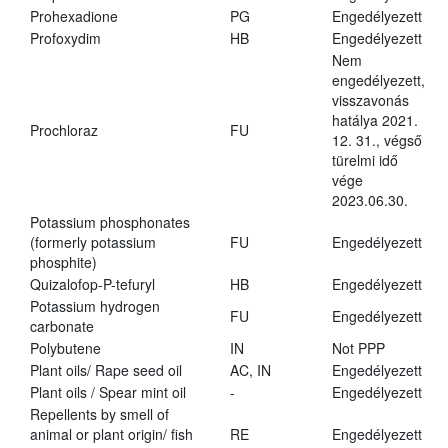
Prohexadione
PG
Engedélyezett
Profoxydim
HB
Engedélyezett
Nem
engedélyezett,
visszavonás
hatálya 2021.
Prochloraz
FU
12. 31., végső
türelmi idő
vége
2023.06.30.
Potassium phosphonates
(formerly potassium
FU
Engedélyezett
phosphite)
Quizalofop-P-tefuryl
HB
Engedélyezett
Potassium hydrogen
FU
Engedélyezett
carbonate
Polybutene
IN
Not PPP
Plant oils/ Rape seed oil
AC, IN
Engedélyezett
Plant oils / Spear mint oil
-
Engedélyezett
Repellents by smell of
animal or plant origin/ fish
RE
Engedélyezett