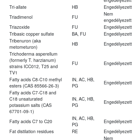
engedélyezett
Tri-allate
HB
Engedélyezett
Nem
Triadimenol
FU
engedélyezett
Triazoxide
FU
Engedélyezett
Tribasic copper sulfate
BA, FU
Engedélyezett
Tribenuron (aka
HB
Engedélyezett
metometuron)
Trichoderma asperellum
(formerly T. harzianum)
FU
Engedélyezett
strains ICC012, T25 and
TV1
Fatty acids C8-C10 methyl
IN, AC, HB,
Engedélyezett
esters (CAS 85566-26-3)
PG
Fatty acids C7-C18 and
C18 unsaturated
IN, AC, HB,
Engedélyezett
potassium salts (CAS
PG
67701-09-1)
IN, AC, HB,
Fatty acids C7 to C20
Engedélyezett
PG
Fat distilation residues
RE
Engedélyezett
Nem