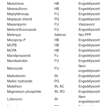
Mesotrione
HB
Engedélyezett
Mesosulfuron
HB
Engedélyezett
Meptyldinocap
FU
Engedélyezett
Mepiquat chlorid
PG
Engedélyezett
Mepanipyrim
FU
Visszavont
Mefentrifluconazole
FU
Engedélyezett
Mefenpyr
Safener
Not PPP
Mecoprop-P
HB
Engedélyezett
MCPB
HB
Engedélyezett
MCPA
HB
Engedélyezett
Mandipropamid
Fu
Engedélyezett
Mandestrobin
FU
Engedélyezett
Nem
Mancozeb
FU
engedélyezett
Maltodextrin
IN
Engedélyezett
Maleic hydrazide
PG
Engedélyezett
Malathion
IN, AC
Engedélyezett
Magnesium phosphide
IN, RO
Engedélyezett
Nem
Lufenuron
IN
engedélyezett