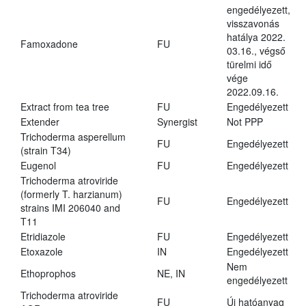
engedélyezett,
visszavonás
hatálya 2022.
Famoxadone
FU
03.16., végső
türelmi idő
vége
2022.09.16.
Extract from tea tree
FU
Engedélyezett
Extender
Synergist
Not PPP
Trichoderma asperellum
FU
Engedélyezett
(strain T34)
Eugenol
FU
Engedélyezett
Trichoderma atroviride
(formerly T. harzianum)
FU
Engedélyezett
strains IMI 206040 and
T11
Etridiazole
FU
Engedélyezett
Etoxazole
IN
Engedélyezett
Nem
Ethoprophos
NE, IN
engedélyezett
Trichoderma atroviride
FU
Új hatóanyag