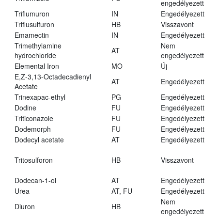
engedélyezett
Triflumuron
IN
Engedélyezett
Triflusulfuron
HB
Visszavont
Emamectin
IN
Engedélyezett
Trimethylamine
Nem
AT
hydrochloride
engedélyezett
Elemental Iron
MO
Új
E,Z-3,13-Octadecadienyl
AT
Engedélyezett
Acetate
Trinexapac-ethyl
PG
Engedélyezett
Dodine
FU
Engedélyezett
Triticonazole
FU
Engedélyezett
Dodemorph
FU
Engedélyezett
Dodecyl acetate
AT
Engedélyezett
Tritosulforon
HB
Visszavont
Dodecan-1-ol
AT
Engedélyezett
Urea
AT, FU
Engedélyezett
Nem
Diuron
HB
engedélyezett