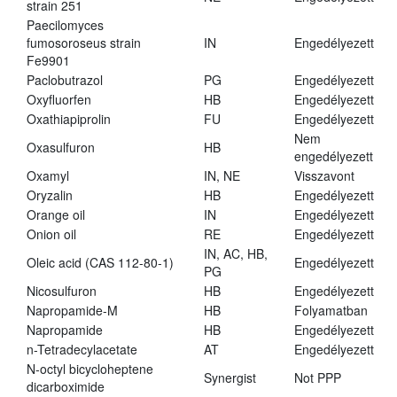
strain 251
Paecilomyces
fumosoroseus strain
IN
Engedélyezett
Fe9901
Paclobutrazol
PG
Engedélyezett
Oxyfluorfen
HB
Engedélyezett
Oxathiapiprolin
FU
Engedélyezett
Nem
Oxasulfuron
HB
engedélyezett
Oxamyl
IN, NE
Visszavont
Oryzalin
HB
Engedélyezett
Orange oil
IN
Engedélyezett
Onion oil
RE
Engedélyezett
IN, AC, HB,
Oleic acid (CAS 112-80-1)
Engedélyezett
PG
Nicosulfuron
HB
Engedélyezett
Napropamide-M
HB
Folyamatban
Napropamide
HB
Engedélyezett
n-Tetradecylacetate
AT
Engedélyezett
N-octyl bicycloheptene
Synergist
Not PPP
dicarboximide