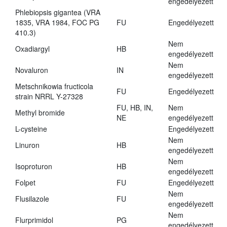
engedélyezett
Phlebiopsis gigantea (VRA
1835, VRA 1984, FOC PG
FU
Engedélyezett
410.3)
Nem
Oxadiargyl
HB
engedélyezett
Nem
Novaluron
IN
engedélyezett
Metschnikowia fructicola
FU
Engedélyezett
strain NRRL Y-27328
FU, HB, IN,
Nem
Methyl bromide
NE
engedélyezett
L-cysteine
Engedélyezett
Nem
Linuron
HB
engedélyezett
Nem
Isoproturon
HB
engedélyezett
Folpet
FU
Engedélyezett
Nem
Flusilazole
FU
engedélyezett
Nem
Flurprimidol
PG
engedélyezett