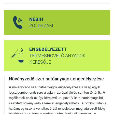
NÉBIH
ZÖLDSZÁM
ENGEDÉLYEZETT
TERMÉSNÖVELŐ ANYAGOK
KERESŐJE
Növényvédő szer hatóanyagok engedélyezése
A növényvédő szer hatóanyagok engedélyezése a világ egyik
legszigorúbb rendszere alapján, Európai Uniós szinten történik. A
tagállamok csak az így létrejövő ún. pozitív lista hatóanyagaiból
készített növényvédő szereket engedélyezhetik. A pozitív listán a
hatóanyag csak a vonatkozó EU rendeletben meghatározott ideig
(általában 7-15 évig) maradhat, utána felül kell vizsgálni. A