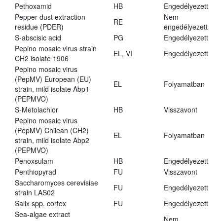
Pethoxamid
HB
Engedélyezett
Pepper dust extraction
Nem
RE
residue (PDER)
engedélyezett
S-abscisic acid
PG
Engedélyezett
Pepino mosaic virus strain
EL, VI
Engedélyezett
CH2 isolate 1906
Pepino mosaic virus
(PepMV) European (EU)
EL
Folyamatban
strain, mild isolate Abp1
(PEPMVO)
S-Metolachlor
HB
Visszavont
Pepino mosaic virus
(PepMV) Chilean (CH2)
EL
Folyamatban
strain, mild isolate Abp2
(PEPMVO)
Penoxsulam
HB
Engedélyezett
Penthiopyrad
FU
Visszavont
Saccharomyces cerevisiae
FU
Engedélyezett
strain LAS02
Salix spp. cortex
FU
Engedélyezett
Sea-algae extract
Nem