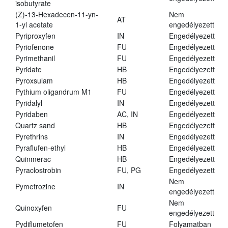
isobutyrate
(Z)-13-Hexadecen-11-yn-
Nem
AT
1-yl acetate
engedélyezett
Pyriproxyfen
IN
Engedélyezett
Pyriofenone
FU
Engedélyezett
Pyrimethanil
FU
Engedélyezett
Pyridate
HB
Engedélyezett
Pyroxsulam
HB
Engedélyezett
Pythium oligandrum M1
FU
Engedélyezett
Pyridalyl
IN
Engedélyezett
Pyridaben
AC, IN
Engedélyezett
Quartz sand
HB
Engedélyezett
Pyrethrins
IN
Engedélyezett
Pyraflufen-ethyl
HB
Engedélyezett
Quinmerac
HB
Engedélyezett
Pyraclostrobin
FU, PG
Engedélyezett
Nem
Pymetrozine
IN
engedélyezett
Nem
Quinoxyfen
FU
engedélyezett
Pydiflumetofen
FU
Folyamatban