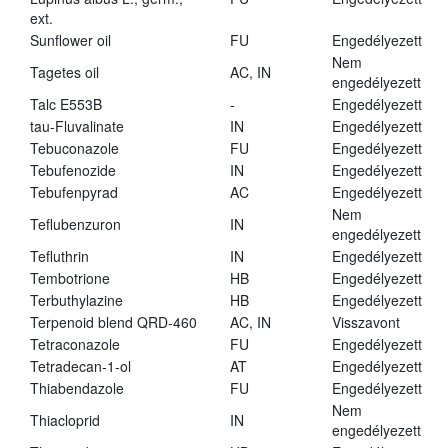
ext.
Sunflower oil
FU
Engedélyezett
Nem
Tagetes oil
AC, IN
engedélyezett
Talc E553B
-
Engedélyezett
tau-Fluvalinate
IN
Engedélyezett
Tebuconazole
FU
Engedélyezett
Tebufenozide
IN
Engedélyezett
Tebufenpyrad
AC
Engedélyezett
Nem
Teflubenzuron
IN
engedélyezett
Tefluthrin
IN
Engedélyezett
Tembotrione
HB
Engedélyezett
Terbuthylazine
HB
Engedélyezett
Terpenoid blend QRD-460
AC, IN
Visszavont
Tetraconazole
FU
Engedélyezett
Tetradecan-1-ol
AT
Engedélyezett
Thiabendazole
FU
Engedélyezett
Nem
Thiacloprid
IN
engedélyezett