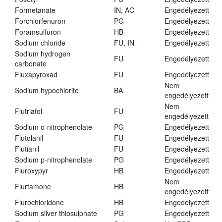
Formetanate
IN, AC
Engedélyezett
Forchlorfenuron
PG
Engedélyezett
Foramsulfuron
HB
Engedélyezett
Sodium chloride
FU, IN
Engedélyezett
Sodium hydrogen
FU
Engedélyezett
carbonate
Fluxapyroxad
FU
Engedélyezett
Nem
Sodium hypochlorite
BA
engedélyezett
Nem
Flutriafol
FU
engedélyezett
Sodium o-nitrophenolate
PG
Engedélyezett
Flutolanil
FU
Engedélyezett
Flutianil
FU
Engedélyezett
Sodium p-nitrophenolate
PG
Engedélyezett
Fluroxypyr
HB
Engedélyezett
Nem
Flurtamone
HB
engedélyezett
Flurochloridone
HB
Engedélyezett
Sodium silver thiosulphate
PG
Engedélyezett