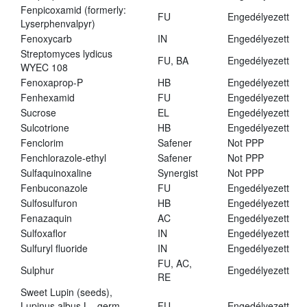
Fenpicoxamid (formerly:
FU
Engedélyezett
Lyserphenvalpyr)
Fenoxycarb
IN
Engedélyezett
Streptomyces lydicus
FU, BA
Engedélyezett
WYEC 108
Fenoxaprop-P
HB
Engedélyezett
Fenhexamid
FU
Engedélyezett
Sucrose
EL
Engedélyezett
Sulcotrione
HB
Engedélyezett
Fenclorim
Safener
Not PPP
Fenchlorazole-ethyl
Safener
Not PPP
Sulfaquinoxaline
Synergist
Not PPP
Fenbuconazole
FU
Engedélyezett
Sulfosulfuron
HB
Engedélyezett
Fenazaquin
AC
Engedélyezett
Sulfoxaflor
IN
Engedélyezett
Sulfuryl fluoride
IN
Engedélyezett
FU, AC,
Sulphur
Engedélyezett
RE
Sweet Lupin (seeds),
Lupinus albus L., germ.,
FU
Engedélyezett