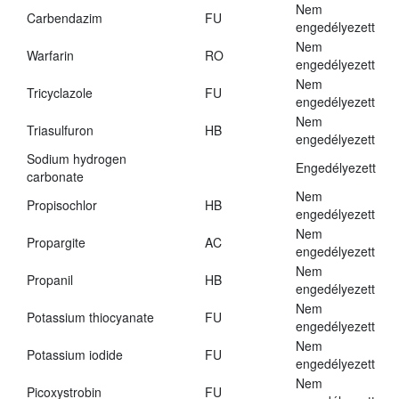
Nem
Carbendazim
FU
engedélyezett
Nem
Warfarin
RO
engedélyezett
Nem
Tricyclazole
FU
engedélyezett
Nem
Triasulfuron
HB
engedélyezett
Sodium hydrogen
Engedélyezett
carbonate
Nem
Propisochlor
HB
engedélyezett
Nem
Propargite
AC
engedélyezett
Nem
Propanil
HB
engedélyezett
Nem
Potassium thiocyanate
FU
engedélyezett
Nem
Potassium iodide
FU
engedélyezett
Nem
Picoxystrobin
FU