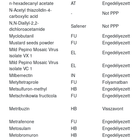
n-hexadecanyl acetate
AT
Engedélyezett
N-Acetyl thiazolidin-4-
-
Not PPP
carboxylic acid
N,N-Diallyl-2,2-
Safener
Not PPP
dichloroacetamide
Myclobutanil
FU
Engedélyezett
Mustard seeds powder
FU
Engedélyezett
Mild Pepino Mosaic Virus
EL
Engedélyezett
isolate VX 1
Mild Pepino Mosaic Virus
EL
Engedélyezett
isolate VC 1
Milbemectin
IN
Engedélyezett
Metyltetraprole
FU
Folyamatban
Metsulfuron-methyl
HB
Engedélyezett
Metschnikowia fructicola
FU
Engedélyezett
Metribuzin
HB
Visszavont
Metrafenone
FU
Engedélyezett
Metosulam
HB
Engedélyezett
Metobromuron
HB
Engedélyezett