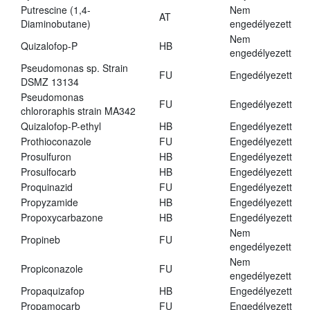
Putrescine (1,4-
Nem
AT
Diaminobutane)
engedélyezett
Nem
Quizalofop-P
HB
engedélyezett
Pseudomonas sp. Strain
FU
Engedélyezett
DSMZ 13134
Pseudomonas
FU
Engedélyezett
chlororaphis strain MA342
Quizalofop-P-ethyl
HB
Engedélyezett
Prothioconazole
FU
Engedélyezett
Prosulfuron
HB
Engedélyezett
Prosulfocarb
HB
Engedélyezett
Proquinazid
FU
Engedélyezett
Propyzamide
HB
Engedélyezett
Propoxycarbazone
HB
Engedélyezett
Nem
Propineb
FU
engedélyezett
Nem
Propiconazole
FU
engedélyezett
Propaquizafop
HB
Engedélyezett
Propamocarb
FU
Engedélyezett