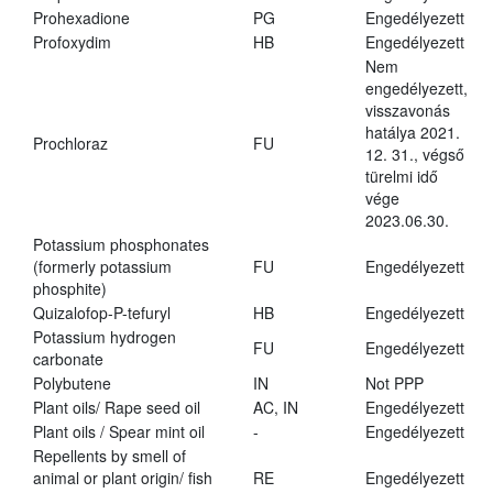
Prohexadione
PG
Engedélyezett
Profoxydim
HB
Engedélyezett
Nem
engedélyezett,
visszavonás
hatálya 2021.
Prochloraz
FU
12. 31., végső
türelmi idő
vége
2023.06.30.
Potassium phosphonates
(formerly potassium
FU
Engedélyezett
phosphite)
Quizalofop-P-tefuryl
HB
Engedélyezett
Potassium hydrogen
FU
Engedélyezett
carbonate
Polybutene
IN
Not PPP
Plant oils/ Rape seed oil
AC, IN
Engedélyezett
Plant oils / Spear mint oil
-
Engedélyezett
Repellents by smell of
animal or plant origin/ fish
RE
Engedélyezett