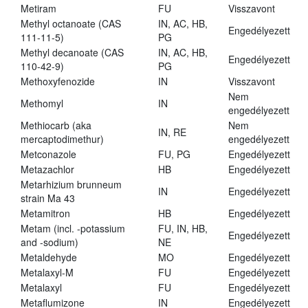
Metiram
FU
Visszavont
Methyl octanoate (CAS
IN, AC, HB,
Engedélyezett
111-11-5)
PG
Methyl decanoate (CAS
IN, AC, HB,
Engedélyezett
110-42-9)
PG
Methoxyfenozide
IN
Visszavont
Nem
Methomyl
IN
engedélyezett
Methiocarb (aka
Nem
IN, RE
mercaptodimethur)
engedélyezett
Metconazole
FU, PG
Engedélyezett
Metazachlor
HB
Engedélyezett
Metarhizium brunneum
IN
Engedélyezett
strain Ma 43
Metamitron
HB
Engedélyezett
Metam (incl. -potassium
FU, IN, HB,
Engedélyezett
and -sodium)
NE
Metaldehyde
MO
Engedélyezett
Metalaxyl-M
FU
Engedélyezett
Metalaxyl
FU
Engedélyezett
Metaflumizone
IN
Engedélyezett