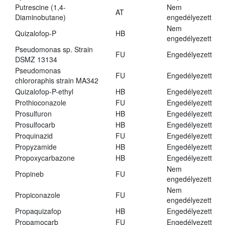
Putrescine (1,4-
Nem
AT
Diaminobutane)
engedélyezett
Nem
Quizalofop-P
HB
engedélyezett
Pseudomonas sp. Strain
FU
Engedélyezett
DSMZ 13134
Pseudomonas
FU
Engedélyezett
chlororaphis strain MA342
Quizalofop-P-ethyl
HB
Engedélyezett
Prothioconazole
FU
Engedélyezett
Prosulfuron
HB
Engedélyezett
Prosulfocarb
HB
Engedélyezett
Proquinazid
FU
Engedélyezett
Propyzamide
HB
Engedélyezett
Propoxycarbazone
HB
Engedélyezett
Nem
Propineb
FU
engedélyezett
Nem
Propiconazole
FU
engedélyezett
Propaquizafop
HB
Engedélyezett
Propamocarb
FU
Engedélyezett