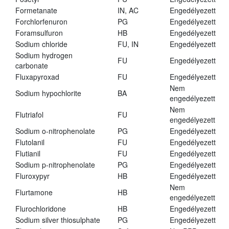
Formetanate
IN, AC
Engedélyezett
Forchlorfenuron
PG
Engedélyezett
Foramsulfuron
HB
Engedélyezett
Sodium chloride
FU, IN
Engedélyezett
Sodium hydrogen
FU
Engedélyezett
carbonate
Fluxapyroxad
FU
Engedélyezett
Nem
Sodium hypochlorite
BA
engedélyezett
Nem
Flutriafol
FU
engedélyezett
Sodium o-nitrophenolate
PG
Engedélyezett
Flutolanil
FU
Engedélyezett
Flutianil
FU
Engedélyezett
Sodium p-nitrophenolate
PG
Engedélyezett
Fluroxypyr
HB
Engedélyezett
Nem
Flurtamone
HB
engedélyezett
Flurochloridone
HB
Engedélyezett
Sodium silver thiosulphate
PG
Engedélyezett