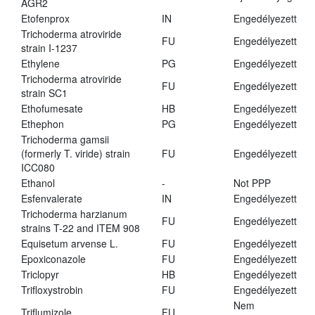
AGR2
Etofenprox
IN
Engedélyezett
Trichoderma atroviride
FU
Engedélyezett
strain I-1237
Ethylene
PG
Engedélyezett
Trichoderma atroviride
FU
Engedélyezett
strain SC1
Ethofumesate
HB
Engedélyezett
Ethephon
PG
Engedélyezett
Trichoderma gamsii
(formerly T. viride) strain
FU
Engedélyezett
ICC080
Ethanol
-
Not PPP
Esfenvalerate
IN
Engedélyezett
Trichoderma harzianum
FU
Engedélyezett
strains T-22 and ITEM 908
Equisetum arvense L.
FU
Engedélyezett
Epoxiconazole
FU
Engedélyezett
Triclopyr
HB
Engedélyezett
Trifloxystrobin
FU
Engedélyezett
Nem
Triflumizole
FU