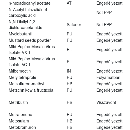
n-hexadecanyl acetate
AT
Engedélyezett
N-Acetyl thiazolidin-4-
-
Not PPP
carboxylic acid
N,N-Diallyl-2,2-
Safener
Not PPP
dichloroacetamide
Myclobutanil
FU
Engedélyezett
Mustard seeds powder
FU
Engedélyezett
Mild Pepino Mosaic Virus
EL
Engedélyezett
isolate VX 1
Mild Pepino Mosaic Virus
EL
Engedélyezett
isolate VC 1
Milbemectin
IN
Engedélyezett
Metyltetraprole
FU
Folyamatban
Metsulfuron-methyl
HB
Engedélyezett
Metschnikowia fructicola
FU
Engedélyezett
Metribuzin
HB
Visszavont
Metrafenone
FU
Engedélyezett
Metosulam
HB
Engedélyezett
Metobromuron
HB
Engedélyezett