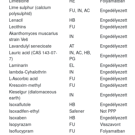
Limestone
RE
Folyamatban
Lime sulphur (calcium
FU, IN, AC
Engedélyezett
polysulphid)
Lenacil
HB
Engedélyezett
Lecithins
FU
Engedélyezett
Akanthomyces muscarius
IN
Engedélyezett
strain Ve6
Lavandulyl senecioate
AT
Engedélyezett
Lauric acid (CAS 143-07-
IN, AC, HB,
Engedélyezett
7)
PG
Laminarin
EL
Engedélyezett
lambda-Cyhalothrin
IN
Engedélyezett
L-Ascorbic acid
FU
Engedélyezett
Kresoxim-methyl
FU
Engedélyezett
Kieselgur (diatomaceous
IN
Engedélyezett
earth)
Isoxaflutole
HB
Engedélyezett
Isoxadifen-ethyl
Safener
Not PPP
Isoxaben
HB
Engedélyezett
Isopyrazam
FU
Visszavont
Isoflucypram
FU
Folyamatban