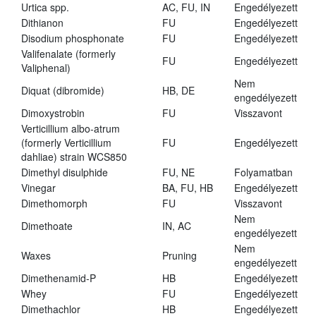
Urtica spp.
AC, FU, IN
Engedélyezett
Dithianon
FU
Engedélyezett
Disodium phosphonate
FU
Engedélyezett
Valifenalate (formerly
FU
Engedélyezett
Valiphenal)
Nem
Diquat (dibromide)
HB, DE
engedélyezett
Dimoxystrobin
FU
Visszavont
Verticillium albo-atrum
(formerly Verticillium
FU
Engedélyezett
dahliae) strain WCS850
Dimethyl disulphide
FU, NE
Folyamatban
Vinegar
BA, FU, HB
Engedélyezett
Dimethomorph
FU
Visszavont
Nem
Dimethoate
IN, AC
engedélyezett
Nem
Waxes
Pruning
engedélyezett
Dimethenamid-P
HB
Engedélyezett
Whey
FU
Engedélyezett
Dimethachlor
HB
Engedélyezett