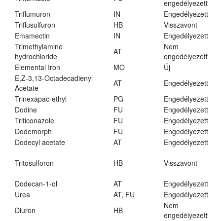
engedélyezett
Triflumuron
IN
Engedélyezett
Triflusulfuron
HB
Visszavont
Emamectin
IN
Engedélyezett
Trimethylamine
Nem
AT
hydrochloride
engedélyezett
Elemental Iron
MO
Új
E,Z-3,13-Octadecadienyl
AT
Engedélyezett
Acetate
Trinexapac-ethyl
PG
Engedélyezett
Dodine
FU
Engedélyezett
Triticonazole
FU
Engedélyezett
Dodemorph
FU
Engedélyezett
Dodecyl acetate
AT
Engedélyezett
Tritosulforon
HB
Visszavont
Dodecan-1-ol
AT
Engedélyezett
Urea
AT, FU
Engedélyezett
Nem
Diuron
HB
engedélyezett