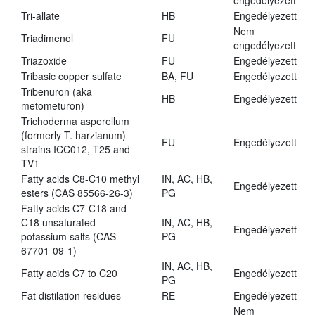
engedélyezett
Tri-allate
HB
Engedélyezett
Nem
Triadimenol
FU
engedélyezett
Triazoxide
FU
Engedélyezett
Tribasic copper sulfate
BA, FU
Engedélyezett
Tribenuron (aka
HB
Engedélyezett
metometuron)
Trichoderma asperellum
(formerly T. harzianum)
FU
Engedélyezett
strains ICC012, T25 and
TV1
Fatty acids C8-C10 methyl
IN, AC, HB,
Engedélyezett
esters (CAS 85566-26-3)
PG
Fatty acids C7-C18 and
C18 unsaturated
IN, AC, HB,
Engedélyezett
potassium salts (CAS
PG
67701-09-1)
IN, AC, HB,
Fatty acids C7 to C20
Engedélyezett
PG
Fat distilation residues
RE
Engedélyezett
Nem