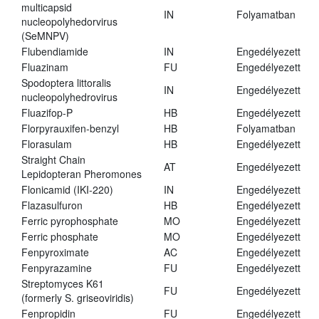
multicapsid
IN
Folyamatban
nucleopolyhedorvirus
(SeMNPV)
Flubendiamide
IN
Engedélyezett
Fluazinam
FU
Engedélyezett
Spodoptera littoralis
IN
Engedélyezett
nucleopolyhedrovirus
Fluazifop-P
HB
Engedélyezett
Florpyrauxifen-benzyl
HB
Folyamatban
Florasulam
HB
Engedélyezett
Straight Chain
AT
Engedélyezett
Lepidopteran Pheromones
Flonicamid (IKI-220)
IN
Engedélyezett
Flazasulfuron
HB
Engedélyezett
Ferric pyrophosphate
MO
Engedélyezett
Ferric phosphate
MO
Engedélyezett
Fenpyroximate
AC
Engedélyezett
Fenpyrazamine
FU
Engedélyezett
Streptomyces K61
FU
Engedélyezett
(formerly S. griseoviridis)
Fenpropidin
FU
Engedélyezett