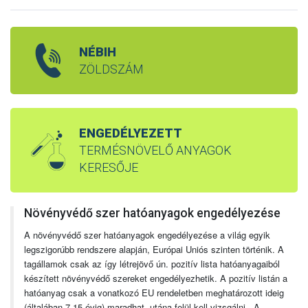
NÉBIH
ZÖLDSZÁM
ENGEDÉLYEZETT
TERMÉSNÖVELŐ ANYAGOK
KERESŐJE
Növényvédő szer hatóanyagok engedélyezése
A növényvédő szer hatóanyagok engedélyezése a világ egyik
legszigorúbb rendszere alapján, Európai Uniós szinten történik. A
tagállamok csak az így létrejövő ún. pozitív lista hatóanyagaiból
készített növényvédő szereket engedélyezhetik. A pozitív listán a
hatóanyag csak a vonatkozó EU rendeletben meghatározott ideig
(általában 7-15 évig) maradhat, utána felül kell vizsgálni. A