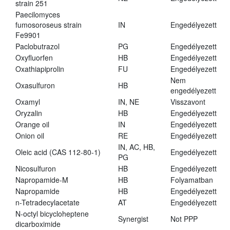
strain 251
Paecilomyces
fumosoroseus strain
IN
Engedélyezett
Fe9901
Paclobutrazol
PG
Engedélyezett
Oxyfluorfen
HB
Engedélyezett
Oxathiapiprolin
FU
Engedélyezett
Nem
Oxasulfuron
HB
engedélyezett
Oxamyl
IN, NE
Visszavont
Oryzalin
HB
Engedélyezett
Orange oil
IN
Engedélyezett
Onion oil
RE
Engedélyezett
IN, AC, HB,
Oleic acid (CAS 112-80-1)
Engedélyezett
PG
Nicosulfuron
HB
Engedélyezett
Napropamide-M
HB
Folyamatban
Napropamide
HB
Engedélyezett
n-Tetradecylacetate
AT
Engedélyezett
N-octyl bicycloheptene
Synergist
Not PPP
dicarboximide