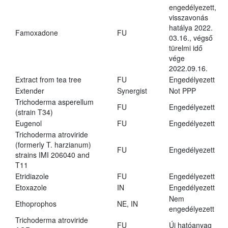
engedélyezett,
visszavonás
hatálya 2022.
Famoxadone
FU
03.16., végső
türelmi idő
vége
2022.09.16.
Extract from tea tree
FU
Engedélyezett
Extender
Synergist
Not PPP
Trichoderma asperellum
FU
Engedélyezett
(strain T34)
Eugenol
FU
Engedélyezett
Trichoderma atroviride
(formerly T. harzianum)
FU
Engedélyezett
strains IMI 206040 and
T11
Etridiazole
FU
Engedélyezett
Etoxazole
IN
Engedélyezett
Nem
Ethoprophos
NE, IN
engedélyezett
Trichoderma atroviride
FU
Új hatóanyag