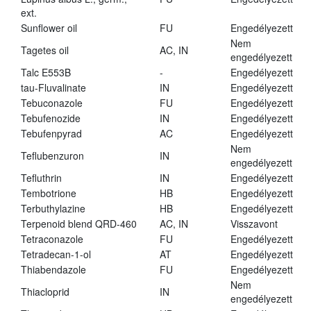
ext.
Sunflower oil
FU
Engedélyezett
Nem
Tagetes oil
AC, IN
engedélyezett
Talc E553B
-
Engedélyezett
tau-Fluvalinate
IN
Engedélyezett
Tebuconazole
FU
Engedélyezett
Tebufenozide
IN
Engedélyezett
Tebufenpyrad
AC
Engedélyezett
Nem
Teflubenzuron
IN
engedélyezett
Tefluthrin
IN
Engedélyezett
Tembotrione
HB
Engedélyezett
Terbuthylazine
HB
Engedélyezett
Terpenoid blend QRD-460
AC, IN
Visszavont
Tetraconazole
FU
Engedélyezett
Tetradecan-1-ol
AT
Engedélyezett
Thiabendazole
FU
Engedélyezett
Nem
Thiacloprid
IN
engedélyezett