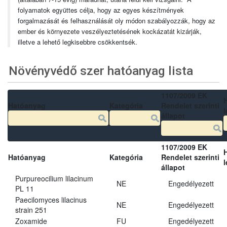
folyamatok együttes célja, hogy az egyes készítmények
forgalmazását és felhasználását oly módon szabályozzák, hogy az
ember és környezete veszélyeztetésének kockázatát kizárják,
illetve a lehető legkisebbre csökkentsék.
Növényvédő szer hatóanyag lista
1107/2009 EK
Hatóanyag
Kategória
Rendelet szerinti
l
állapot
1107/2009 EK
Hatóanyag
Kategória
Rendelet szerinti
l
állapot
Purpureocilium lilacinum
NE
Engedélyezett
PL 11
Paecilomyces lilacinus
NE
Engedélyezett
strain 251
Zoxamide
FU
Engedélyezett