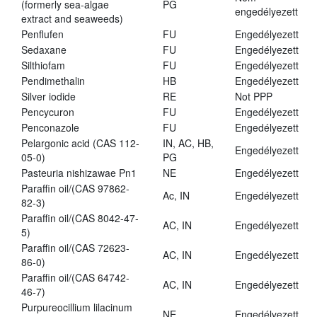
(formerly sea-algae
PG
engedélyezett
extract and seaweeds)
Penflufen
FU
Engedélyezett
Sedaxane
FU
Engedélyezett
Silthiofam
FU
Engedélyezett
Pendimethalin
HB
Engedélyezett
Silver iodide
RE
Not PPP
Pencycuron
FU
Engedélyezett
Penconazole
FU
Engedélyezett
Pelargonic acid (CAS 112-
IN, AC, HB,
Engedélyezett
05-0)
PG
Pasteuria nishizawae Pn1
NE
Engedélyezett
Paraffin oil/(CAS 97862-
Ac, IN
Engedélyezett
82-3)
Paraffin oil/(CAS 8042-47-
AC, IN
Engedélyezett
5)
Paraffin oil/(CAS 72623-
AC, IN
Engedélyezett
86-0)
Paraffin oil/(CAS 64742-
AC, IN
Engedélyezett
46-7)
Purpureocillium lilacinum
NE
Engedélyezett