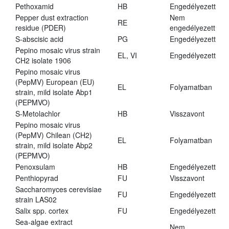
Pethoxamid
HB
Engedélyezett
Pepper dust extraction
Nem
RE
residue (PDER)
engedélyezett
S-abscisic acid
PG
Engedélyezett
Pepino mosaic virus strain
EL, VI
Engedélyezett
CH2 isolate 1906
Pepino mosaic virus
(PepMV) European (EU)
EL
Folyamatban
strain, mild isolate Abp1
(PEPMVO)
S-Metolachlor
HB
Visszavont
Pepino mosaic virus
(PepMV) Chilean (CH2)
EL
Folyamatban
strain, mild isolate Abp2
(PEPMVO)
Penoxsulam
HB
Engedélyezett
Penthiopyrad
FU
Visszavont
Saccharomyces cerevisiae
FU
Engedélyezett
strain LAS02
Salix spp. cortex
FU
Engedélyezett
Sea-algae extract
Nem