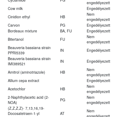
Cyclanilide
PG
engedélyezett
Cow milk
Engedélyezett
Nem
Cinidion ethyl
HB
engedélyezett
Carvon
PG
Engedélyezett
Bordeaux mixture
BA, FU
Engedélyezett
Nem
Bitertanol
FU
engedélyezett
Beauveria bassiana strain
IN
Engedélyezett
PPRI5339
Beauveria bassiana strain
IN
Engedélyezett
IMI389521
Nem
Amitrol (aminotriazole)
HB
engedélyezett
Allium cepa extract
Engedélyezett
Nem
Acetochlor
HB
engedélyezett
2-Naphthylacetic acid (2-
Nem
PG
NOA)
engedélyezett
(Z,Z,Z,Z)- 7,13,16,19-
Nem
Docosatetraen-1-yl
AT
engedélyezett