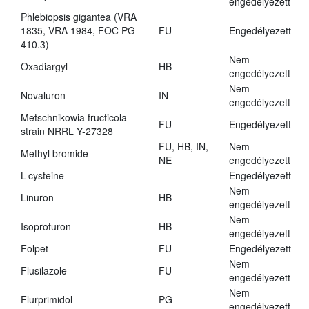
engedélyezett
Phlebiopsis gigantea (VRA
1835, VRA 1984, FOC PG
FU
Engedélyezett
410.3)
Nem
Oxadiargyl
HB
engedélyezett
Nem
Novaluron
IN
engedélyezett
Metschnikowia fructicola
FU
Engedélyezett
strain NRRL Y-27328
FU, HB, IN,
Nem
Methyl bromide
NE
engedélyezett
L-cysteine
Engedélyezett
Nem
Linuron
HB
engedélyezett
Nem
Isoproturon
HB
engedélyezett
Folpet
FU
Engedélyezett
Nem
Flusilazole
FU
engedélyezett
Nem
Flurprimidol
PG
engedélyezett