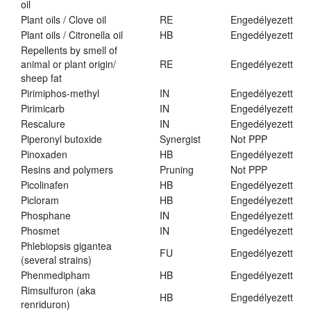
oil
Plant oils / Clove oil
RE
Engedélyezett
Plant oils / Citronella oil
HB
Engedélyezett
Repellents by smell of
animal or plant origin/
RE
Engedélyezett
sheep fat
Pirimiphos-methyl
IN
Engedélyezett
Pirimicarb
IN
Engedélyezett
Rescalure
IN
Engedélyezett
Piperonyl butoxide
Synergist
Not PPP
Pinoxaden
HB
Engedélyezett
Resins and polymers
Pruning
Not PPP
Picolinafen
HB
Engedélyezett
Picloram
HB
Engedélyezett
Phosphane
IN
Engedélyezett
Phosmet
IN
Engedélyezett
Phlebiopsis gigantea
FU
Engedélyezett
(several strains)
Phenmedipham
HB
Engedélyezett
Rimsulfuron (aka
HB
Engedélyezett
renriduron)