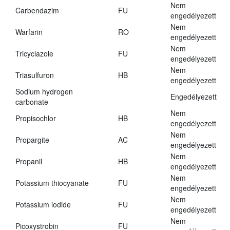
Nem
Carbendazim
FU
engedélyezett
Nem
Warfarin
RO
engedélyezett
Nem
Tricyclazole
FU
engedélyezett
Nem
Triasulfuron
HB
engedélyezett
Sodium hydrogen
Engedélyezett
carbonate
Nem
Propisochlor
HB
engedélyezett
Nem
Propargite
AC
engedélyezett
Nem
Propanil
HB
engedélyezett
Nem
Potassium thiocyanate
FU
engedélyezett
Nem
Potassium iodide
FU
engedélyezett
Nem
Picoxystrobin
FU