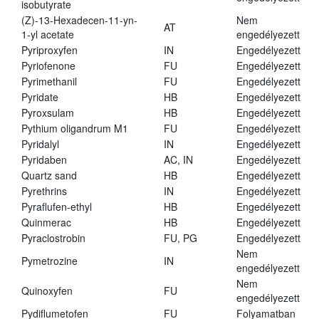
isobutyrate
(Z)-13-Hexadecen-11-yn-
Nem
AT
1-yl acetate
engedélyezett
Pyriproxyfen
IN
Engedélyezett
Pyriofenone
FU
Engedélyezett
Pyrimethanil
FU
Engedélyezett
Pyridate
HB
Engedélyezett
Pyroxsulam
HB
Engedélyezett
Pythium oligandrum M1
FU
Engedélyezett
Pyridalyl
IN
Engedélyezett
Pyridaben
AC, IN
Engedélyezett
Quartz sand
HB
Engedélyezett
Pyrethrins
IN
Engedélyezett
Pyraflufen-ethyl
HB
Engedélyezett
Quinmerac
HB
Engedélyezett
Pyraclostrobin
FU, PG
Engedélyezett
Nem
Pymetrozine
IN
engedélyezett
Nem
Quinoxyfen
FU
engedélyezett
Pydiflumetofen
FU
Folyamatban