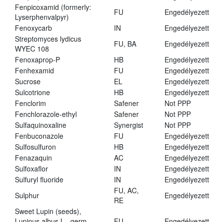
Fenpicoxamid (formerly:
FU
Engedélyezett
Lyserphenvalpyr)
Fenoxycarb
IN
Engedélyezett
Streptomyces lydicus
FU, BA
Engedélyezett
WYEC 108
Fenoxaprop-P
HB
Engedélyezett
Fenhexamid
FU
Engedélyezett
Sucrose
EL
Engedélyezett
Sulcotrione
HB
Engedélyezett
Fenclorim
Safener
Not PPP
Fenchlorazole-ethyl
Safener
Not PPP
Sulfaquinoxaline
Synergist
Not PPP
Fenbuconazole
FU
Engedélyezett
Sulfosulfuron
HB
Engedélyezett
Fenazaquin
AC
Engedélyezett
Sulfoxaflor
IN
Engedélyezett
Sulfuryl fluoride
IN
Engedélyezett
FU, AC,
Sulphur
Engedélyezett
RE
Sweet Lupin (seeds),
Lupinus albus L., germ.,
FU
Engedélyezett