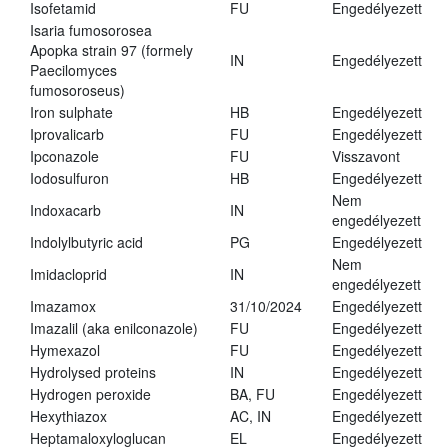
Isofetamid
FU
Engedélyezett
Isaria fumosorosea
Apopka strain 97 (formely
IN
Engedélyezett
Paecilomyces
fumosoroseus)
Iron sulphate
HB
Engedélyezett
Iprovalicarb
FU
Engedélyezett
Ipconazole
FU
Visszavont
Iodosulfuron
HB
Engedélyezett
Nem
Indoxacarb
IN
engedélyezett
Indolylbutyric acid
PG
Engedélyezett
Nem
Imidacloprid
IN
engedélyezett
Imazamox
31/10/2024
Engedélyezett
Imazalil (aka enilconazole)
FU
Engedélyezett
Hymexazol
FU
Engedélyezett
Hydrolysed proteins
IN
Engedélyezett
Hydrogen peroxide
BA, FU
Engedélyezett
Hexythiazox
AC, IN
Engedélyezett
Heptamaloxyloglucan
EL
Engedélyezett