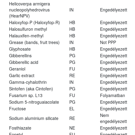
Helicoverpa armigera
nucleopolyhedrovirus
IN
Engedélyezett
(HearNPV)
Haloxyfop-P (Haloxyfop-R)
HB
Engedélyezett
Halosulfuron methyl
HB
Engedélyezett
Halauxifen-methyl
HB
Engedélyezett
Grease (bands, fruit trees)
IN
Not PPP
Glyphosate
HB
Engedélyezett
Gibberellins
PG
Engedélyezett
Gibberellic acid
PG
Engedélyezett
Geraniol
FU
Engedélyezett
Garlic extract
RE
Engedélyezett
Gamma-cyhalothrin
IN
Engedélyezett
Sintofen (aka Cintofen)
PG
Engedélyezett
Fusarium sp. L13
FU
Folyamatban
Sodium 5-nitroguaiacolate
PG
Engedélyezett
Fructose
EL
Engedélyezett
Nem
Sodium aluminium silicate
RE
engedélyezett
Fosthiazate
NE
Engedélyezett
Fosetyl
FU
Engedélyezett