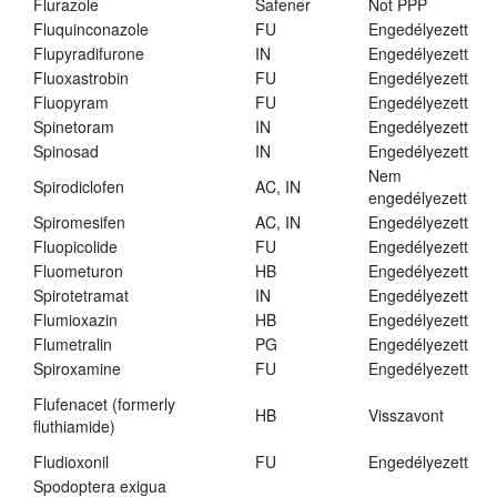
Flurazole
Safener
Not PPP
Fluquinconazole
FU
Engedélyezett
Flupyradifurone
IN
Engedélyezett
Fluoxastrobin
FU
Engedélyezett
Fluopyram
FU
Engedélyezett
Spinetoram
IN
Engedélyezett
Spinosad
IN
Engedélyezett
Nem
Spirodiclofen
AC, IN
engedélyezett
Spiromesifen
AC, IN
Engedélyezett
Fluopicolide
FU
Engedélyezett
Fluometuron
HB
Engedélyezett
Spirotetramat
IN
Engedélyezett
Flumioxazin
HB
Engedélyezett
Flumetralin
PG
Engedélyezett
Spiroxamine
FU
Engedélyezett
Flufenacet (formerly
HB
Visszavont
fluthiamide)
Fludioxonil
FU
Engedélyezett
Spodoptera exigua