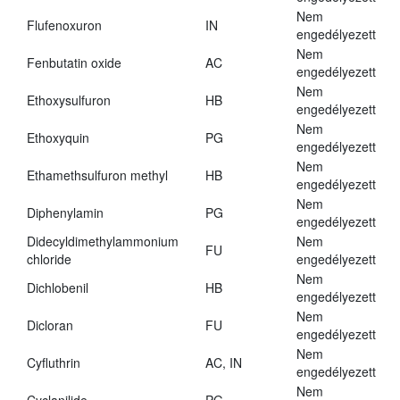
Nem
Flufenoxuron
IN
engedélyezett
Nem
Fenbutatin oxide
AC
engedélyezett
Nem
Ethoxysulfuron
HB
engedélyezett
Nem
Ethoxyquin
PG
engedélyezett
Nem
Ethamethsulfuron methyl
HB
engedélyezett
Nem
Diphenylamin
PG
engedélyezett
Didecyldimethylammonium
Nem
FU
chloride
engedélyezett
Nem
Dichlobenil
HB
engedélyezett
Nem
Dicloran
FU
engedélyezett
Nem
Cyfluthrin
AC, IN
engedélyezett
Nem