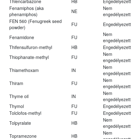
Thiencarbazone
HB
Engedélyezett
Fenamiphos (aka
Nem
NE
phenamiphos)
engedélyezett
FEN 560 (Fenugreek seed
FU
Engedélyezett
powder)
Nem
Fenamidone
FU
engedélyezett
Thifensulfuron-methyl
HB
Engedélyezett
Nem
Thiophanate-methyl
FU
engedélyezett
Nem
Thiamethoxam
IN
engedélyezett
Nem
Thiram
FU
engedélyezett
Nem
Thyme oil
IN
engedélyezett
Thymol
FU
Engedélyezett
Tolclofos-methyl
FU
Engedélyezett
Nem
Tolpyralate
HB
engedélyezett
Nem
Topramezone
HB