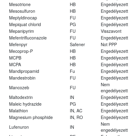
Mesotrione
HB
Engedélyezett
Mesosulfuron
HB
Engedélyezett
Meptyldinocap
FU
Engedélyezett
Mepiquat chlorid
PG
Engedélyezett
Mepanipyrim
FU
Visszavont
Mefentrifluconazole
FU
Engedélyezett
Mefenpyr
Safener
Not PPP
Mecoprop-P
HB
Engedélyezett
MCPB
HB
Engedélyezett
MCPA
HB
Engedélyezett
Mandipropamid
Fu
Engedélyezett
Mandestrobin
FU
Engedélyezett
Nem
Mancozeb
FU
engedélyezett
Maltodextrin
IN
Engedélyezett
Maleic hydrazide
PG
Engedélyezett
Malathion
IN, AC
Engedélyezett
Magnesium phosphide
IN, RO
Engedélyezett
Nem
Lufenuron
IN
engedélyezett