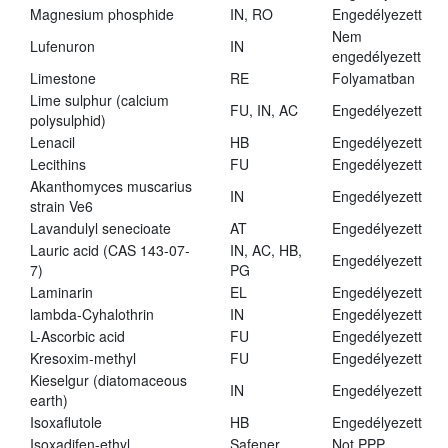
Magnesium phosphide
IN, RO
Engedélyezett
Nem
Lufenuron
IN
engedélyezett
Limestone
RE
Folyamatban
Lime sulphur (calcium
FU, IN, AC
Engedélyezett
polysulphid)
Lenacil
HB
Engedélyezett
Lecithins
FU
Engedélyezett
Akanthomyces muscarius
IN
Engedélyezett
strain Ve6
Lavandulyl senecioate
AT
Engedélyezett
Lauric acid (CAS 143-07-
IN, AC, HB,
Engedélyezett
7)
PG
Laminarin
EL
Engedélyezett
lambda-Cyhalothrin
IN
Engedélyezett
L-Ascorbic acid
FU
Engedélyezett
Kresoxim-methyl
FU
Engedélyezett
Kieselgur (diatomaceous
IN
Engedélyezett
earth)
Isoxaflutole
HB
Engedélyezett
Isoxadifen-ethyl
Safener
Not PPP