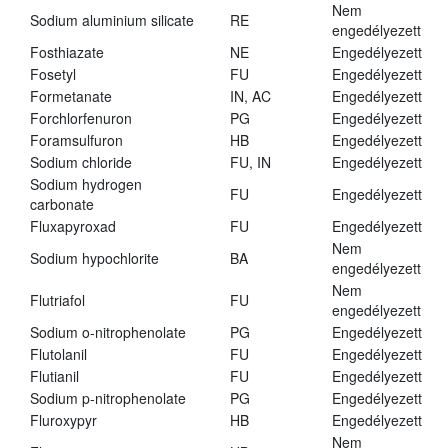
Nem
Sodium aluminium silicate
RE
engedélyezett
Fosthiazate
NE
Engedélyezett
Fosetyl
FU
Engedélyezett
Formetanate
IN, AC
Engedélyezett
Forchlorfenuron
PG
Engedélyezett
Foramsulfuron
HB
Engedélyezett
Sodium chloride
FU, IN
Engedélyezett
Sodium hydrogen
FU
Engedélyezett
carbonate
Fluxapyroxad
FU
Engedélyezett
Nem
Sodium hypochlorite
BA
engedélyezett
Nem
Flutriafol
FU
engedélyezett
Sodium o-nitrophenolate
PG
Engedélyezett
Flutolanil
FU
Engedélyezett
Flutianil
FU
Engedélyezett
Sodium p-nitrophenolate
PG
Engedélyezett
Fluroxypyr
HB
Engedélyezett
Nem