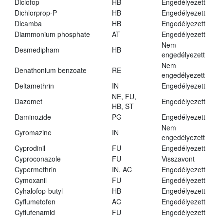
Diclofop
HB
Engedélyezett
Dichlorprop-P
HB
Engedélyezett
Dicamba
HB
Engedélyezett
Diammonium phosphate
AT
Engedélyezett
Nem
Desmedipham
HB
engedélyezett
Nem
Denathonium benzoate
RE
engedélyezett
Deltamethrin
IN
Engedélyezett
NE, FU,
Dazomet
Engedélyezett
HB, ST
Daminozide
PG
Engedélyezett
Nem
Cyromazine
IN
engedélyezett
Cyprodinil
FU
Engedélyezett
Cyproconazole
FU
Visszavont
Cypermethrin
IN, AC
Engedélyezett
Cymoxanil
FU
Engedélyezett
Cyhalofop-butyl
HB
Engedélyezett
Cyflumetofen
AC
Engedélyezett
Cyflufenamid
FU
Engedélyezett