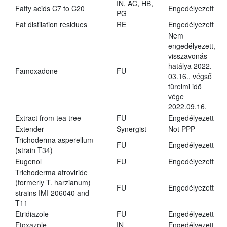
IN, AC, HB,
Fatty acids C7 to C20
Engedélyezett
PG
Fat distilation residues
RE
Engedélyezett
Nem
engedélyezett,
visszavonás
hatálya 2022.
Famoxadone
FU
03.16., végső
türelmi idő
vége
2022.09.16.
Extract from tea tree
FU
Engedélyezett
Extender
Synergist
Not PPP
Trichoderma asperellum
FU
Engedélyezett
(strain T34)
Eugenol
FU
Engedélyezett
Trichoderma atroviride
(formerly T. harzianum)
FU
Engedélyezett
strains IMI 206040 and
T11
Etridiazole
FU
Engedélyezett
Etoxazole
IN
Engedélyezett