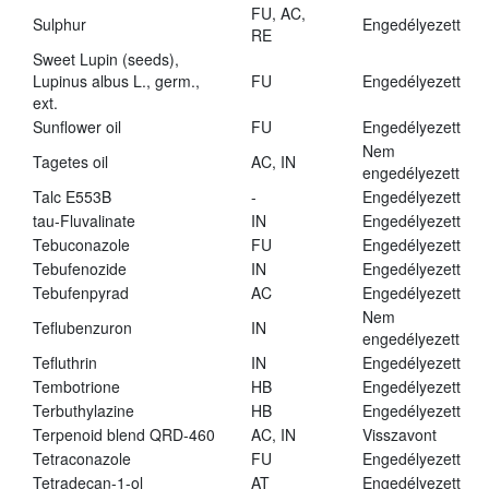
FU, AC,
Sulphur
Engedélyezett
RE
Sweet Lupin (seeds),
Lupinus albus L., germ.,
FU
Engedélyezett
ext.
Sunflower oil
FU
Engedélyezett
Nem
Tagetes oil
AC, IN
engedélyezett
Talc E553B
-
Engedélyezett
tau-Fluvalinate
IN
Engedélyezett
Tebuconazole
FU
Engedélyezett
Tebufenozide
IN
Engedélyezett
Tebufenpyrad
AC
Engedélyezett
Nem
Teflubenzuron
IN
engedélyezett
Tefluthrin
IN
Engedélyezett
Tembotrione
HB
Engedélyezett
Terbuthylazine
HB
Engedélyezett
Terpenoid blend QRD-460
AC, IN
Visszavont
Tetraconazole
FU
Engedélyezett
Tetradecan-1-ol
AT
Engedélyezett