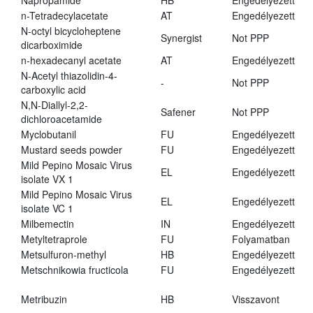
Napropamide
HB
Engedélyezett
n-Tetradecylacetate
AT
Engedélyezett
N-octyl bicycloheptene
Synergist
Not PPP
dicarboximide
n-hexadecanyl acetate
AT
Engedélyezett
N-Acetyl thiazolidin-4-
-
Not PPP
carboxylic acid
N,N-Diallyl-2,2-
Safener
Not PPP
dichloroacetamide
Myclobutanil
FU
Engedélyezett
Mustard seeds powder
FU
Engedélyezett
Mild Pepino Mosaic Virus
EL
Engedélyezett
isolate VX 1
Mild Pepino Mosaic Virus
EL
Engedélyezett
isolate VC 1
Milbemectin
IN
Engedélyezett
Metyltetraprole
FU
Folyamatban
Metsulfuron-methyl
HB
Engedélyezett
Metschnikowia fructicola
FU
Engedélyezett
Metribuzin
HB
Visszavont