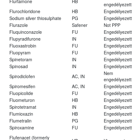
Flurtamone
HB
engedélyezett
Flurochloridone
HB
Engedélyezett
Sodium silver thiosulphate
PG
Engedélyezett
Flurazole
Safener
Not PPP
Fluquinconazole
FU
Engedélyezett
Flupyradifurone
IN
Engedélyezett
Fluoxastrobin
FU
Engedélyezett
Fluopyram
FU
Engedélyezett
Spinetoram
IN
Engedélyezett
Spinosad
IN
Engedélyezett
Nem
Spirodiclofen
AC, IN
engedélyezett
Spiromesifen
AC, IN
Engedélyezett
Fluopicolide
FU
Engedélyezett
Fluometuron
HB
Engedélyezett
Spirotetramat
IN
Engedélyezett
Flumioxazin
HB
Engedélyezett
Flumetralin
PG
Engedélyezett
Spiroxamine
FU
Engedélyezett
Flufenacet (formerly