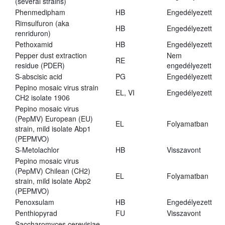
(several strains)
Phenmedipham
HB
Engedélyezett
Rimsulfuron (aka
HB
Engedélyezett
renriduron)
Pethoxamid
HB
Engedélyezett
Pepper dust extraction
Nem
RE
residue (PDER)
engedélyezett
S-abscisic acid
PG
Engedélyezett
Pepino mosaic virus strain
EL, VI
Engedélyezett
CH2 isolate 1906
Pepino mosaic virus
(PepMV) European (EU)
EL
Folyamatban
strain, mild isolate Abp1
(PEPMVO)
S-Metolachlor
HB
Visszavont
Pepino mosaic virus
(PepMV) Chilean (CH2)
EL
Folyamatban
strain, mild isolate Abp2
(PEPMVO)
Penoxsulam
HB
Engedélyezett
Penthiopyrad
FU
Visszavont
Saccharomyces cerevisiae