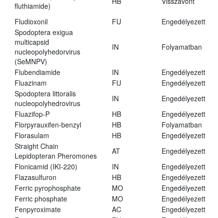
HB
Visszavont
fluthiamide)
Fludioxonil
FU
Engedélyezett
Spodoptera exigua
multicapsid
IN
Folyamatban
nucleopolyhedorvirus
(SeMNPV)
Flubendiamide
IN
Engedélyezett
Fluazinam
FU
Engedélyezett
Spodoptera littoralis
IN
Engedélyezett
nucleopolyhedrovirus
Fluazifop-P
HB
Engedélyezett
Florpyrauxifen-benzyl
HB
Folyamatban
Florasulam
HB
Engedélyezett
Straight Chain
AT
Engedélyezett
Lepidopteran Pheromones
Flonicamid (IKI-220)
IN
Engedélyezett
Flazasulfuron
HB
Engedélyezett
Ferric pyrophosphate
MO
Engedélyezett
Ferric phosphate
MO
Engedélyezett
Fenpyroximate
AC
Engedélyezett