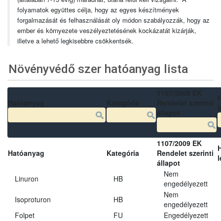
folyamatok együttes célja, hogy az egyes készítmények
forgalmazását és felhasználását oly módon szabályozzák, hogy az
ember és környezete veszélyeztetésének kockázatát kizárják,
illetve a lehető legkisebbre csökkentsék.
Növényvédő szer hatóanyag lista
1107/2009 EK
Hatóanyag
Kategória
Rendelet szerinti
l
állapot
1107/2009 EK
Hatóanyag
Kategória
Rendelet szerinti
l
állapot
Nem
Linuron
HB
engedélyezett
Nem
Isoproturon
HB
engedélyezett
Folpet
FU
Engedélyezett