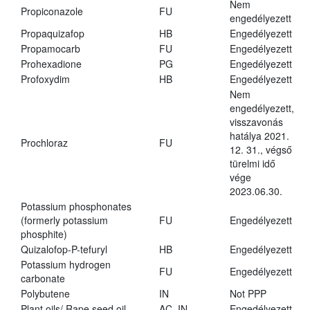
Nem
Propiconazole
FU
engedélyezett
Propaquizafop
HB
Engedélyezett
Propamocarb
FU
Engedélyezett
Prohexadione
PG
Engedélyezett
Profoxydim
HB
Engedélyezett
Nem
engedélyezett,
visszavonás
hatálya 2021.
Prochloraz
FU
12. 31., végső
türelmi idő
vége
2023.06.30.
Potassium phosphonates
(formerly potassium
FU
Engedélyezett
phosphite)
Quizalofop-P-tefuryl
HB
Engedélyezett
Potassium hydrogen
FU
Engedélyezett
carbonate
Polybutene
IN
Not PPP
Plant oils/ Rape seed oil
AC, IN
Engedélyezett