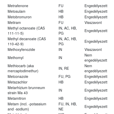
Metrafenone
FU
Engedélyezett
Metosulam
HB
Engedélyezett
Metobromuron
HB
Engedélyezett
Metiram
FU
Visszavont
Methyl octanoate (CAS
IN, AC, HB,
Engedélyezett
111-11-5)
PG
Methyl decanoate (CAS
IN, AC, HB,
Engedélyezett
110-42-9)
PG
Methoxyfenozide
IN
Visszavont
Nem
Methomyl
IN
engedélyezett
Methiocarb (aka
Nem
IN, RE
mercaptodimethur)
engedélyezett
Metconazole
FU, PG
Engedélyezett
Metazachlor
HB
Engedélyezett
Metarhizium brunneum
IN
Engedélyezett
strain Ma 43
Metamitron
HB
Engedélyezett
Metam (incl. -potassium
FU, IN, HB,
Engedélyezett
and -sodium)
NE