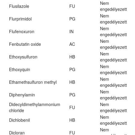
Nem
Flusilazole
FU
engedélyezett
Nem
Flurprimidol
PG
engedélyezett
Nem
Flufenoxuron
IN
engedélyezett
Nem
Fenbutatin oxide
AC
engedélyezett
Nem
Ethoxysulfuron
HB
engedélyezett
Nem
Ethoxyquin
PG
engedélyezett
Nem
Ethamethsulfuron methyl
HB
engedélyezett
Nem
Diphenylamin
PG
engedélyezett
Didecyldimethylammonium
Nem
FU
chloride
engedélyezett
Nem
Dichlobenil
HB
engedélyezett
Nem
Dicloran
FU