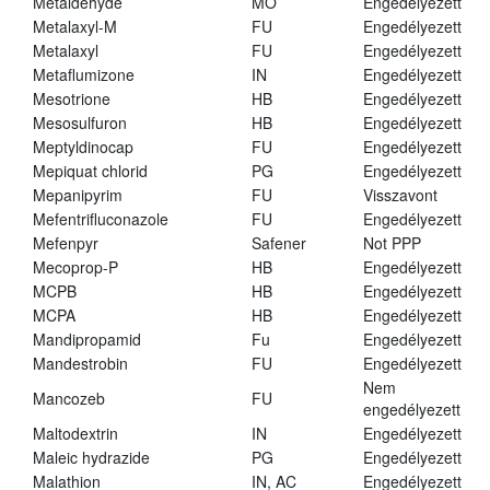
Metaldehyde
MO
Engedélyezett
Metalaxyl-M
FU
Engedélyezett
Metalaxyl
FU
Engedélyezett
Metaflumizone
IN
Engedélyezett
Mesotrione
HB
Engedélyezett
Mesosulfuron
HB
Engedélyezett
Meptyldinocap
FU
Engedélyezett
Mepiquat chlorid
PG
Engedélyezett
Mepanipyrim
FU
Visszavont
Mefentrifluconazole
FU
Engedélyezett
Mefenpyr
Safener
Not PPP
Mecoprop-P
HB
Engedélyezett
MCPB
HB
Engedélyezett
MCPA
HB
Engedélyezett
Mandipropamid
Fu
Engedélyezett
Mandestrobin
FU
Engedélyezett
Nem
Mancozeb
FU
engedélyezett
Maltodextrin
IN
Engedélyezett
Maleic hydrazide
PG
Engedélyezett
Malathion
IN, AC
Engedélyezett