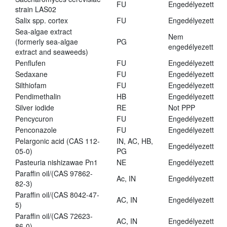
FU
Engedélyezett
strain LAS02
Salix spp. cortex
FU
Engedélyezett
Sea-algae extract
Nem
(formerly sea-algae
PG
engedélyezett
extract and seaweeds)
Penflufen
FU
Engedélyezett
Sedaxane
FU
Engedélyezett
Silthiofam
FU
Engedélyezett
Pendimethalin
HB
Engedélyezett
Silver iodide
RE
Not PPP
Pencycuron
FU
Engedélyezett
Penconazole
FU
Engedélyezett
Pelargonic acid (CAS 112-
IN, AC, HB,
Engedélyezett
05-0)
PG
Pasteuria nishizawae Pn1
NE
Engedélyezett
Paraffin oil/(CAS 97862-
Ac, IN
Engedélyezett
82-3)
Paraffin oil/(CAS 8042-47-
AC, IN
Engedélyezett
5)
Paraffin oil/(CAS 72623-
AC, IN
Engedélyezett
86-0)