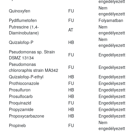
engedélyezett
Nem
Quinoxyfen
FU
engedélyezett
Pydiflumetofen
FU
Folyamatban
Putrescine (1,4-
Nem
AT
Diaminobutane)
engedélyezett
Nem
Quizalofop-P
HB
engedélyezett
Pseudomonas sp. Strain
FU
Engedélyezett
DSMZ 13134
Pseudomonas
FU
Engedélyezett
chlororaphis strain MA342
Quizalofop-P-ethyl
HB
Engedélyezett
Prothioconazole
FU
Engedélyezett
Prosulfuron
HB
Engedélyezett
Prosulfocarb
HB
Engedélyezett
Proquinazid
FU
Engedélyezett
Propyzamide
HB
Engedélyezett
Propoxycarbazone
HB
Engedélyezett
Nem
Propineb
FU
engedélyezett