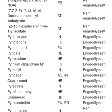
2-Naphthylacetic acid (2-
Nem
PG
NOA)
engedélyezett
(Z,Z,Z,Z)- 7,13,16,19-
Nem
Docosatetraen-1-yl
AT
engedélyezett
isobutyrate
(Z)-13-Hexadecen-11-yn-
Nem
AT
1-yl acetate
engedélyezett
Pyriproxyfen
IN
Engedélyezett
Pyriofenone
FU
Engedélyezett
Pyrimethanil
FU
Engedélyezett
Pyridate
HB
Engedélyezett
Pyroxsulam
HB
Engedélyezett
Pythium oligandrum M1
FU
Engedélyezett
Pyridalyl
IN
Engedélyezett
Pyridaben
AC, IN
Engedélyezett
Quartz sand
HB
Engedélyezett
Pyrethrins
IN
Engedélyezett
Pyraflufen-ethyl
HB
Engedélyezett
Quinmerac
HB
Engedélyezett
Pyraclostrobin
FU, PG
Engedélyezett
Nem
Pymetrozine
IN