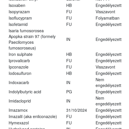
Isoxaben
HB
Engedélyezett
Isopyrazam
FU
Visszavont
Isoflucypram
FU
Folyamatban
Isofetamid
FU
Engedélyezett
Isaria fumosorosea
Apopka strain 97 (formely
IN
Engedélyezett
Paecilomyces
fumosoroseus)
Iron sulphate
HB
Engedélyezett
Iprovalicarb
FU
Engedélyezett
Ipconazole
FU
Visszavont
Iodosulfuron
HB
Engedélyezett
Nem
Indoxacarb
IN
engedélyezett
Indolylbutyric acid
PG
Engedélyezett
Nem
Imidacloprid
IN
engedélyezett
Imazamox
31/10/2024
Engedélyezett
Imazalil (aka enilconazole)
FU
Engedélyezett
Hymexazol
FU
Engedélyezett