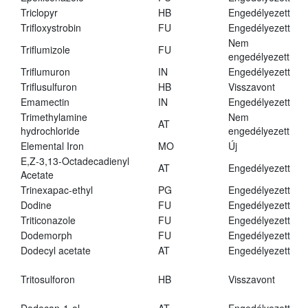
Triclopyr
HB
Engedélyezett
Trifloxystrobin
FU
Engedélyezett
Nem
Triflumizole
FU
engedélyezett
Triflumuron
IN
Engedélyezett
Triflusulfuron
HB
Visszavont
Emamectin
IN
Engedélyezett
Trimethylamine
Nem
AT
hydrochloride
engedélyezett
Elemental Iron
MO
Új
E,Z-3,13-Octadecadienyl
AT
Engedélyezett
Acetate
Trinexapac-ethyl
PG
Engedélyezett
Dodine
FU
Engedélyezett
Triticonazole
FU
Engedélyezett
Dodemorph
FU
Engedélyezett
Dodecyl acetate
AT
Engedélyezett
Tritosulforon
HB
Visszavont