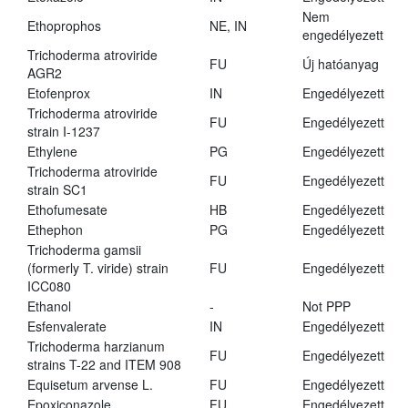
Nem
Ethoprophos
NE, IN
engedélyezett
Trichoderma atroviride
FU
Új hatóanyag
AGR2
Etofenprox
IN
Engedélyezett
Trichoderma atroviride
FU
Engedélyezett
strain I-1237
Ethylene
PG
Engedélyezett
Trichoderma atroviride
FU
Engedélyezett
strain SC1
Ethofumesate
HB
Engedélyezett
Ethephon
PG
Engedélyezett
Trichoderma gamsii
(formerly T. viride) strain
FU
Engedélyezett
ICC080
Ethanol
-
Not PPP
Esfenvalerate
IN
Engedélyezett
Trichoderma harzianum
FU
Engedélyezett
strains T-22 and ITEM 908
Equisetum arvense L.
FU
Engedélyezett
Epoxiconazole
FU
Engedélyezett