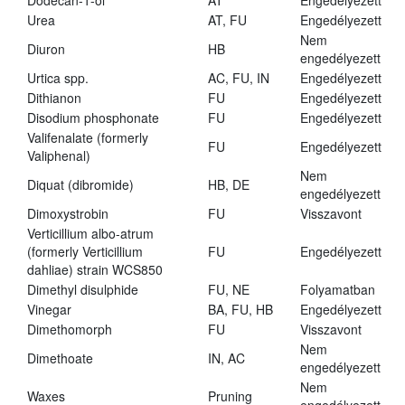
Dodecan-1-ol
AT
Engedélyezett
Urea
AT, FU
Engedélyezett
Nem
Diuron
HB
engedélyezett
Urtica spp.
AC, FU, IN
Engedélyezett
Dithianon
FU
Engedélyezett
Disodium phosphonate
FU
Engedélyezett
Valifenalate (formerly
FU
Engedélyezett
Valiphenal)
Nem
Diquat (dibromide)
HB, DE
engedélyezett
Dimoxystrobin
FU
Visszavont
Verticillium albo-atrum
(formerly Verticillium
FU
Engedélyezett
dahliae) strain WCS850
Dimethyl disulphide
FU, NE
Folyamatban
Vinegar
BA, FU, HB
Engedélyezett
Dimethomorph
FU
Visszavont
Nem
Dimethoate
IN, AC
engedélyezett
Nem
Waxes
Pruning