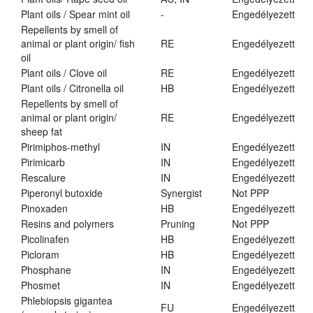
Plant oils / Spear mint oil
-
Engedélyezett
Repellents by smell of
animal or plant origin/ fish
RE
Engedélyezett
oil
Plant oils / Clove oil
RE
Engedélyezett
Plant oils / Citronella oil
HB
Engedélyezett
Repellents by smell of
animal or plant origin/
RE
Engedélyezett
sheep fat
Pirimiphos-methyl
IN
Engedélyezett
Pirimicarb
IN
Engedélyezett
Rescalure
IN
Engedélyezett
Piperonyl butoxide
Synergist
Not PPP
Pinoxaden
HB
Engedélyezett
Resins and polymers
Pruning
Not PPP
Picolinafen
HB
Engedélyezett
Picloram
HB
Engedélyezett
Phosphane
IN
Engedélyezett
Phosmet
IN
Engedélyezett
Phlebiopsis gigantea
FU
Engedélyezett