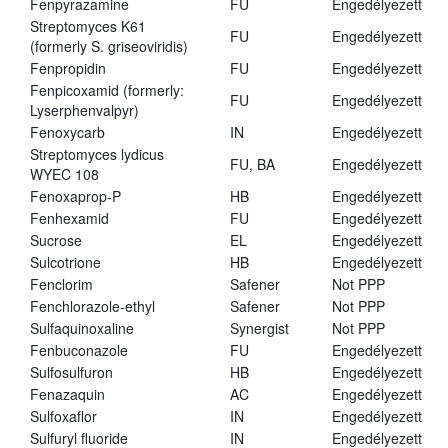
Fenpyrazamine
FU
Engedélyezett
Streptomyces K61
FU
Engedélyezett
(formerly S. griseoviridis)
Fenpropidin
FU
Engedélyezett
Fenpicoxamid (formerly:
FU
Engedélyezett
Lyserphenvalpyr)
Fenoxycarb
IN
Engedélyezett
Streptomyces lydicus
FU, BA
Engedélyezett
WYEC 108
Fenoxaprop-P
HB
Engedélyezett
Fenhexamid
FU
Engedélyezett
Sucrose
EL
Engedélyezett
Sulcotrione
HB
Engedélyezett
Fenclorim
Safener
Not PPP
Fenchlorazole-ethyl
Safener
Not PPP
Sulfaquinoxaline
Synergist
Not PPP
Fenbuconazole
FU
Engedélyezett
Sulfosulfuron
HB
Engedélyezett
Fenazaquin
AC
Engedélyezett
Sulfoxaflor
IN
Engedélyezett
Sulfuryl fluoride
IN
Engedélyezett