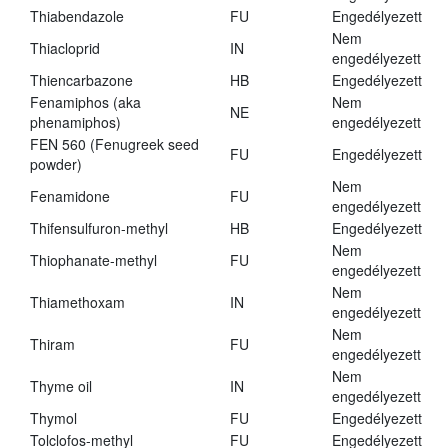
Thiabendazole
FU
Engedélyezett
Nem
Thiacloprid
IN
engedélyezett
Thiencarbazone
HB
Engedélyezett
Fenamiphos (aka
Nem
NE
phenamiphos)
engedélyezett
FEN 560 (Fenugreek seed
FU
Engedélyezett
powder)
Nem
Fenamidone
FU
engedélyezett
Thifensulfuron-methyl
HB
Engedélyezett
Nem
Thiophanate-methyl
FU
engedélyezett
Nem
Thiamethoxam
IN
engedélyezett
Nem
Thiram
FU
engedélyezett
Nem
Thyme oil
IN
engedélyezett
Thymol
FU
Engedélyezett
Tolclofos-methyl
FU
Engedélyezett