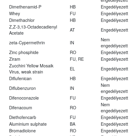
engedélyezett
Dimethenamid-P
HB
Engedélyezett
Whey
FU
Engedélyezett
Dimethachlor
HB
Engedélyezett
Z,Z-3,13-Octadecadienyl
AT
Engedélyezett
Acetate
Nem
zeta-Cypermethrin
IN
engedélyezett
Zinc phosphide
RO
Engedélyezett
Ziram
FU, RE
Engedélyezett
Zucchini Yellow Mosaik
EL
Engedélyezett
Virus, weak strain
Diflufenican
HB
Engedélyezett
Nem
Diflubenzuron
IN
engedélyezett
Difenoconazole
FU
Engedélyezett
Nem
Difenacoum
RO
engedélyezett
Diethofencarb
FU
Engedélyezett
Aluminium sulphate
BA
Engedélyezett
Bromadiolone
RO
Engedélyezett