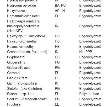
Hydrolysed proteins
IN
Engedélyezett
Hydrogen peroxide
BA, FU
Engedélyezett
Hexythiazox
AC, IN
Engedélyezett
Heptamaloxyloglucan
EL
Engedélyezett
Helicoverpa armigera
nucleopolyhedrovirus
IN
Engedélyezett
(HearNPV)
Haloxyfop-P (Haloxyfop-R)
HB
Engedélyezett
Halosulfuron methyl
HB
Engedélyezett
Halauxifen-methyl
HB
Engedélyezett
Grease (bands, fruit trees)
IN
Not PPP
Glyphosate
HB
Engedélyezett
Gibberellins
PG
Engedélyezett
Gibberellic acid
PG
Engedélyezett
Geraniol
FU
Engedélyezett
Garlic extract
RE
Engedélyezett
Gamma-cyhalothrin
IN
Engedélyezett
Sintofen (aka Cintofen)
PG
Engedélyezett
Fusarium sp. L13
FU
Folyamatban
Sodium 5-nitroguaiacolate
PG
Engedélyezett
Fructose
EL
Engedélyezett