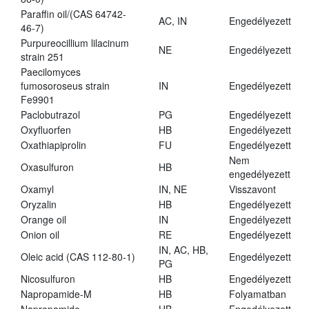
Paraffin oil/(CAS 64742-
AC, IN
Engedélyezett
46-7)
Purpureocillium lilacinum
NE
Engedélyezett
strain 251
Paecilomyces
fumosoroseus strain
IN
Engedélyezett
Fe9901
Paclobutrazol
PG
Engedélyezett
Oxyfluorfen
HB
Engedélyezett
Oxathiapiprolin
FU
Engedélyezett
Nem
Oxasulfuron
HB
engedélyezett
Oxamyl
IN, NE
Visszavont
Oryzalin
HB
Engedélyezett
Orange oil
IN
Engedélyezett
Onion oil
RE
Engedélyezett
IN, AC, HB,
Oleic acid (CAS 112-80-1)
Engedélyezett
PG
Nicosulfuron
HB
Engedélyezett
Napropamide-M
HB
Folyamatban