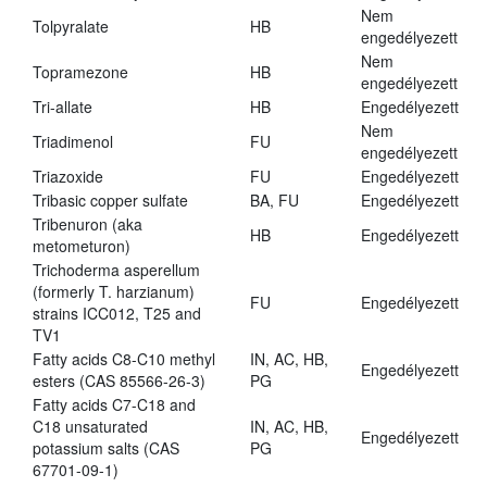
Nem
Tolpyralate
HB
engedélyezett
Nem
Topramezone
HB
engedélyezett
Tri-allate
HB
Engedélyezett
Nem
Triadimenol
FU
engedélyezett
Triazoxide
FU
Engedélyezett
Tribasic copper sulfate
BA, FU
Engedélyezett
Tribenuron (aka
HB
Engedélyezett
metometuron)
Trichoderma asperellum
(formerly T. harzianum)
FU
Engedélyezett
strains ICC012, T25 and
TV1
Fatty acids C8-C10 methyl
IN, AC, HB,
Engedélyezett
esters (CAS 85566-26-3)
PG
Fatty acids C7-C18 and
C18 unsaturated
IN, AC, HB,
Engedélyezett
potassium salts (CAS
PG
67701-09-1)