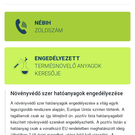
NÉBIH
ZÖLDSZÁM
ENGEDÉLYEZETT
TERMÉSNÖVELŐ ANYAGOK
KERESŐJE
Növényvédő szer hatóanyagok engedélyezése
A növényvédő szer hatóanyagok engedélyezése a világ egyik
legszigorúbb rendszere alapján, Európai Uniós szinten történik. A
tagállamok csak az így létrejövő ún. pozitív lista hatóanyagaiból
készített növényvédő szereket engedélyezhetik. A pozitív listán a
hatóanyag csak a vonatkozó EU rendeletben meghatározott ideig
(általában 7-15 évig) maradhat, utána felül kell vizsgálni. A