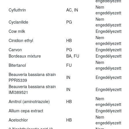
engedélyezett
Nem
Cyfluthrin
AC, IN
engedélyezett
Nem
Cyclanilide
PG
engedélyezett
Cow milk
Engedélyezett
Nem
Cinidion ethyl
HB
engedélyezett
Carvon
PG
Engedélyezett
Bordeaux mixture
BA, FU
Engedélyezett
Nem
Bitertanol
FU
engedélyezett
Beauveria bassiana strain
IN
Engedélyezett
PPRI5339
Beauveria bassiana strain
IN
Engedélyezett
IMI389521
Nem
Amitrol (aminotriazole)
HB
engedélyezett
Allium cepa extract
Engedélyezett
Nem
Acetochlor
HB
engedélyezett