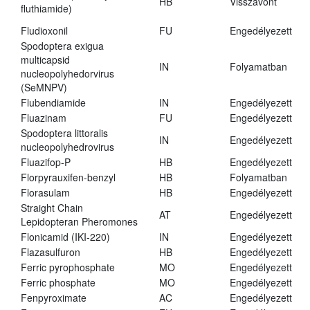
HB
Visszavont
fluthiamide)
Fludioxonil
FU
Engedélyezett
Spodoptera exigua
multicapsid
IN
Folyamatban
nucleopolyhedorvirus
(SeMNPV)
Flubendiamide
IN
Engedélyezett
Fluazinam
FU
Engedélyezett
Spodoptera littoralis
IN
Engedélyezett
nucleopolyhedrovirus
Fluazifop-P
HB
Engedélyezett
Florpyrauxifen-benzyl
HB
Folyamatban
Florasulam
HB
Engedélyezett
Straight Chain
AT
Engedélyezett
Lepidopteran Pheromones
Flonicamid (IKI-220)
IN
Engedélyezett
Flazasulfuron
HB
Engedélyezett
Ferric pyrophosphate
MO
Engedélyezett
Ferric phosphate
MO
Engedélyezett
Fenpyroximate
AC
Engedélyezett