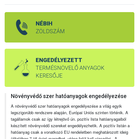
NÉBIH
ZÖLDSZÁM
ENGEDÉLYEZETT
TERMÉSNÖVELŐ ANYAGOK
KERESŐJE
Növényvédő szer hatóanyagok engedélyezése
A növényvédő szer hatóanyagok engedélyezése a világ egyik
legszigorúbb rendszere alapján, Európai Uniós szinten történik. A
tagállamok csak az így létrejövő ún. pozitív lista hatóanyagaiból
készített növényvédő szereket engedélyezhetik. A pozitív listán a
hatóanyag csak a vonatkozó EU rendeletben meghatározott ideig
(általában 7-15 évig) maradhat, utána felül kell vizsgálni. A