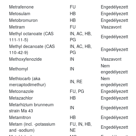
Metrafenone
FU
Engedélyezett
Metosulam
HB
Engedélyezett
Metobromuron
HB
Engedélyezett
Metiram
FU
Visszavont
Methyl octanoate (CAS
IN, AC, HB,
Engedélyezett
111-11-5)
PG
Methyl decanoate (CAS
IN, AC, HB,
Engedélyezett
110-42-9)
PG
Methoxyfenozide
IN
Visszavont
Nem
Methomyl
IN
engedélyezett
Methiocarb (aka
Nem
IN, RE
mercaptodimethur)
engedélyezett
Metconazole
FU, PG
Engedélyezett
Metazachlor
HB
Engedélyezett
Metarhizium brunneum
IN
Engedélyezett
strain Ma 43
Metamitron
HB
Engedélyezett
Metam (incl. -potassium
FU, IN, HB,
Engedélyezett
and -sodium)
NE