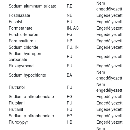
Nem
Sodium aluminium silicate
RE
engedélyezett
Fosthiazate
NE
Engedélyezett
Fosetyl
FU
Engedélyezett
Formetanate
IN, AC
Engedélyezett
Forchlorfenuron
PG
Engedélyezett
Foramsulfuron
HB
Engedélyezett
Sodium chloride
FU, IN
Engedélyezett
Sodium hydrogen
FU
Engedélyezett
carbonate
Fluxapyroxad
FU
Engedélyezett
Nem
Sodium hypochlorite
BA
engedélyezett
Nem
Flutriafol
FU
engedélyezett
Sodium o-nitrophenolate
PG
Engedélyezett
Flutolanil
FU
Engedélyezett
Flutianil
FU
Engedélyezett
Sodium p-nitrophenolate
PG
Engedélyezett
Fluroxypyr
HB
Engedélyezett
Nem