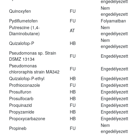
engedélyezett
Nem
Quinoxyfen
FU
engedélyezett
Pydiflumetofen
FU
Folyamatban
Putrescine (1,4-
Nem
AT
Diaminobutane)
engedélyezett
Nem
Quizalofop-P
HB
engedélyezett
Pseudomonas sp. Strain
FU
Engedélyezett
DSMZ 13134
Pseudomonas
FU
Engedélyezett
chlororaphis strain MA342
Quizalofop-P-ethyl
HB
Engedélyezett
Prothioconazole
FU
Engedélyezett
Prosulfuron
HB
Engedélyezett
Prosulfocarb
HB
Engedélyezett
Proquinazid
FU
Engedélyezett
Propyzamide
HB
Engedélyezett
Propoxycarbazone
HB
Engedélyezett
Nem
Propineb
FU
engedélyezett