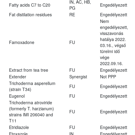
IN, AC, HB,
Fatty acids C7 to C20
Engedélyezett
PG
Fat distilation residues
RE
Engedélyezett
Nem
engedélyezett,
visszavonás
hatálya 2022.
Famoxadone
FU
03.16., végső
türelmi idő
vége
2022.09.16.
Extract from tea tree
FU
Engedélyezett
Extender
Synergist
Not PPP
Trichoderma asperellum
FU
Engedélyezett
(strain T34)
Eugenol
FU
Engedélyezett
Trichoderma atroviride
(formerly T. harzianum)
FU
Engedélyezett
strains IMI 206040 and
T11
Etridiazole
FU
Engedélyezett
Etoxazole
IN
Engedélyezett