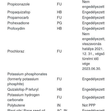
Nem
Propiconazole
FU
engedélyezett
Propaquizafop
HB
Engedélyezett
Propamocarb
FU
Engedélyezett
Prohexadione
PG
Engedélyezett
Profoxydim
HB
Engedélyezett
Nem
engedélyezett,
visszavonás
hatálya 2021.
Prochloraz
FU
12. 31., végső
türelmi idő
vége
2023.06.30.
Potassium phosphonates
(formerly potassium
FU
Engedélyezett
phosphite)
Quizalofop-P-tefuryl
HB
Engedélyezett
Potassium hydrogen
FU
Engedélyezett
carbonate
Polybutene
IN
Not PPP
Plant oils/ Rape seed oil
AC, IN
Engedélyezett