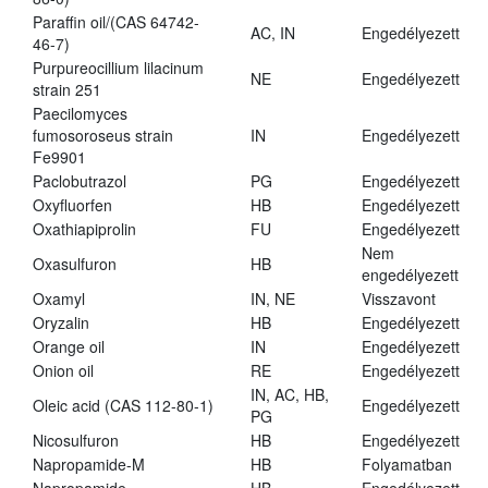
Paraffin oil/(CAS 64742-
AC, IN
Engedélyezett
46-7)
Purpureocillium lilacinum
NE
Engedélyezett
strain 251
Paecilomyces
fumosoroseus strain
IN
Engedélyezett
Fe9901
Paclobutrazol
PG
Engedélyezett
Oxyfluorfen
HB
Engedélyezett
Oxathiapiprolin
FU
Engedélyezett
Nem
Oxasulfuron
HB
engedélyezett
Oxamyl
IN, NE
Visszavont
Oryzalin
HB
Engedélyezett
Orange oil
IN
Engedélyezett
Onion oil
RE
Engedélyezett
IN, AC, HB,
Oleic acid (CAS 112-80-1)
Engedélyezett
PG
Nicosulfuron
HB
Engedélyezett
Napropamide-M
HB
Folyamatban