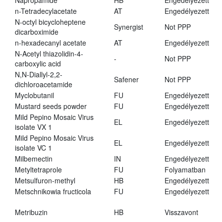
Napropamide
HB
Engedélyezett
n-Tetradecylacetate
AT
Engedélyezett
N-octyl bicycloheptene
Synergist
Not PPP
dicarboximide
n-hexadecanyl acetate
AT
Engedélyezett
N-Acetyl thiazolidin-4-
-
Not PPP
carboxylic acid
N,N-Diallyl-2,2-
Safener
Not PPP
dichloroacetamide
Myclobutanil
FU
Engedélyezett
Mustard seeds powder
FU
Engedélyezett
Mild Pepino Mosaic Virus
EL
Engedélyezett
isolate VX 1
Mild Pepino Mosaic Virus
EL
Engedélyezett
isolate VC 1
Milbemectin
IN
Engedélyezett
Metyltetraprole
FU
Folyamatban
Metsulfuron-methyl
HB
Engedélyezett
Metschnikowia fructicola
FU
Engedélyezett
Metribuzin
HB
Visszavont