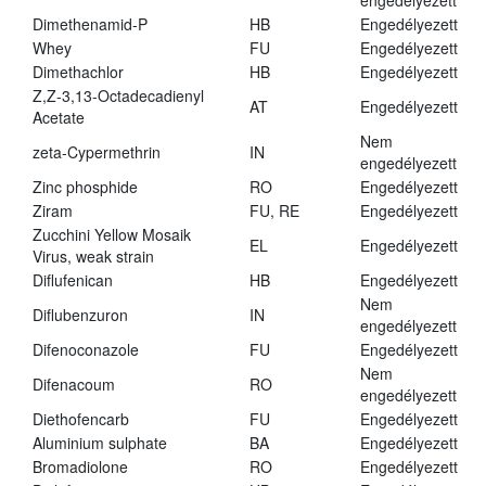
engedélyezett
Dimethenamid-P
HB
Engedélyezett
Whey
FU
Engedélyezett
Dimethachlor
HB
Engedélyezett
Z,Z-3,13-Octadecadienyl
AT
Engedélyezett
Acetate
Nem
zeta-Cypermethrin
IN
engedélyezett
Zinc phosphide
RO
Engedélyezett
Ziram
FU, RE
Engedélyezett
Zucchini Yellow Mosaik
EL
Engedélyezett
Virus, weak strain
Diflufenican
HB
Engedélyezett
Nem
Diflubenzuron
IN
engedélyezett
Difenoconazole
FU
Engedélyezett
Nem
Difenacoum
RO
engedélyezett
Diethofencarb
FU
Engedélyezett
Aluminium sulphate
BA
Engedélyezett
Bromadiolone
RO
Engedélyezett