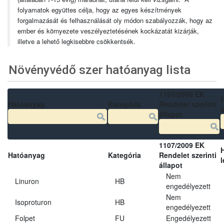
folyamatok együttes célja, hogy az egyes készítmények
forgalmazását és felhasználását oly módon szabályozzák, hogy az
ember és környezete veszélyeztetésének kockázatát kizárják,
illetve a lehető legkisebbre csökkentsék.
Növényvédő szer hatóanyag lista
1107/2009 EK
Hatóanyag
Kategória
Rendelet szerinti
l
állapot
1107/2009 EK
Hatóanyag
Kategória
Rendelet szerinti
l
állapot
Nem
Linuron
HB
engedélyezett
Nem
Isoproturon
HB
engedélyezett
Folpet
FU
Engedélyezett