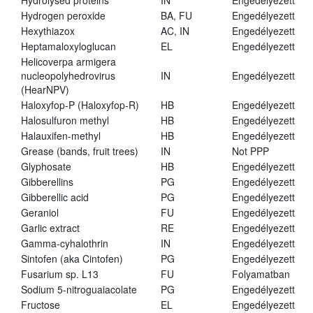
Hydrolysed proteins
IN
Engedélyezett
Hydrogen peroxide
BA, FU
Engedélyezett
Hexythiazox
AC, IN
Engedélyezett
Heptamaloxyloglucan
EL
Engedélyezett
Helicoverpa armigera
nucleopolyhedrovirus
IN
Engedélyezett
(HearNPV)
Haloxyfop-P (Haloxyfop-R)
HB
Engedélyezett
Halosulfuron methyl
HB
Engedélyezett
Halauxifen-methyl
HB
Engedélyezett
Grease (bands, fruit trees)
IN
Not PPP
Glyphosate
HB
Engedélyezett
Gibberellins
PG
Engedélyezett
Gibberellic acid
PG
Engedélyezett
Geraniol
FU
Engedélyezett
Garlic extract
RE
Engedélyezett
Gamma-cyhalothrin
IN
Engedélyezett
Sintofen (aka Cintofen)
PG
Engedélyezett
Fusarium sp. L13
FU
Folyamatban
Sodium 5-nitroguaiacolate
PG
Engedélyezett
Fructose
EL
Engedélyezett