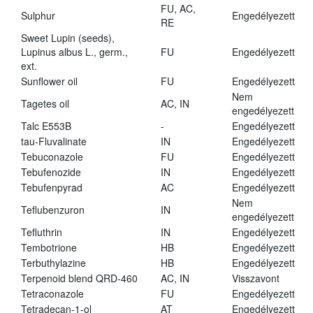
FU, AC,
Sulphur
Engedélyezett
RE
Sweet Lupin (seeds),
Lupinus albus L., germ.,
FU
Engedélyezett
ext.
Sunflower oil
FU
Engedélyezett
Nem
Tagetes oil
AC, IN
engedélyezett
Talc E553B
-
Engedélyezett
tau-Fluvalinate
IN
Engedélyezett
Tebuconazole
FU
Engedélyezett
Tebufenozide
IN
Engedélyezett
Tebufenpyrad
AC
Engedélyezett
Nem
Teflubenzuron
IN
engedélyezett
Tefluthrin
IN
Engedélyezett
Tembotrione
HB
Engedélyezett
Terbuthylazine
HB
Engedélyezett
Terpenoid blend QRD-460
AC, IN
Visszavont
Tetraconazole
FU
Engedélyezett
Tetradecan-1-ol
AT
Engedélyezett