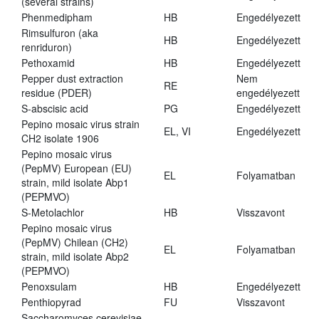
(several strains)
Phenmedipham
HB
Engedélyezett
Rimsulfuron (aka
HB
Engedélyezett
renriduron)
Pethoxamid
HB
Engedélyezett
Pepper dust extraction
Nem
RE
residue (PDER)
engedélyezett
S-abscisic acid
PG
Engedélyezett
Pepino mosaic virus strain
EL, VI
Engedélyezett
CH2 isolate 1906
Pepino mosaic virus
(PepMV) European (EU)
EL
Folyamatban
strain, mild isolate Abp1
(PEPMVO)
S-Metolachlor
HB
Visszavont
Pepino mosaic virus
(PepMV) Chilean (CH2)
EL
Folyamatban
strain, mild isolate Abp2
(PEPMVO)
Penoxsulam
HB
Engedélyezett
Penthiopyrad
FU
Visszavont
Saccharomyces cerevisiae