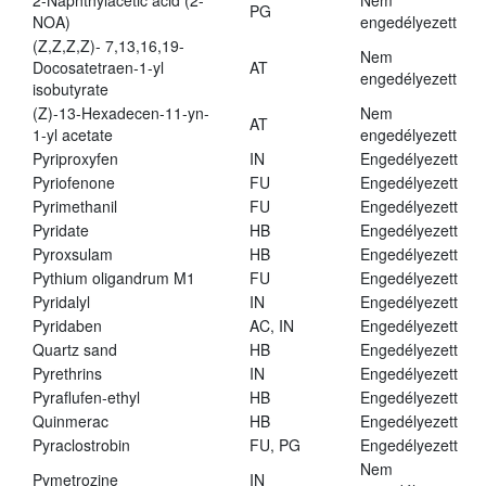
2-Naphthylacetic acid (2-
Nem
PG
NOA)
engedélyezett
(Z,Z,Z,Z)- 7,13,16,19-
Nem
Docosatetraen-1-yl
AT
engedélyezett
isobutyrate
(Z)-13-Hexadecen-11-yn-
Nem
AT
1-yl acetate
engedélyezett
Pyriproxyfen
IN
Engedélyezett
Pyriofenone
FU
Engedélyezett
Pyrimethanil
FU
Engedélyezett
Pyridate
HB
Engedélyezett
Pyroxsulam
HB
Engedélyezett
Pythium oligandrum M1
FU
Engedélyezett
Pyridalyl
IN
Engedélyezett
Pyridaben
AC, IN
Engedélyezett
Quartz sand
HB
Engedélyezett
Pyrethrins
IN
Engedélyezett
Pyraflufen-ethyl
HB
Engedélyezett
Quinmerac
HB
Engedélyezett
Pyraclostrobin
FU, PG
Engedélyezett
Nem
Pymetrozine
IN