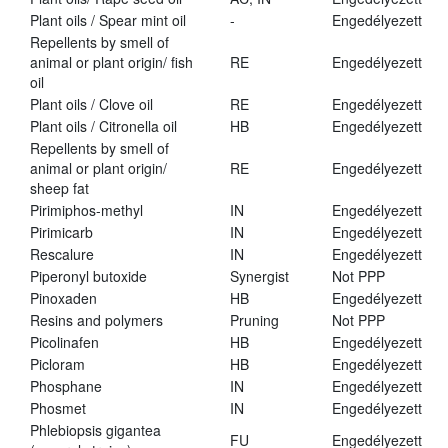
Plant oils / Spear mint oil
-
Engedélyezett
Repellents by smell of
animal or plant origin/ fish
RE
Engedélyezett
oil
Plant oils / Clove oil
RE
Engedélyezett
Plant oils / Citronella oil
HB
Engedélyezett
Repellents by smell of
animal or plant origin/
RE
Engedélyezett
sheep fat
Pirimiphos-methyl
IN
Engedélyezett
Pirimicarb
IN
Engedélyezett
Rescalure
IN
Engedélyezett
Piperonyl butoxide
Synergist
Not PPP
Pinoxaden
HB
Engedélyezett
Resins and polymers
Pruning
Not PPP
Picolinafen
HB
Engedélyezett
Picloram
HB
Engedélyezett
Phosphane
IN
Engedélyezett
Phosmet
IN
Engedélyezett
Phlebiopsis gigantea
FU
Engedélyezett