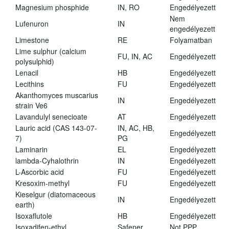
Magnesium phosphide
IN, RO
Engedélyezett
Nem
Lufenuron
IN
engedélyezett
Limestone
RE
Folyamatban
Lime sulphur (calcium
FU, IN, AC
Engedélyezett
polysulphid)
Lenacil
HB
Engedélyezett
Lecithins
FU
Engedélyezett
Akanthomyces muscarius
IN
Engedélyezett
strain Ve6
Lavandulyl senecioate
AT
Engedélyezett
Lauric acid (CAS 143-07-
IN, AC, HB,
Engedélyezett
7)
PG
Laminarin
EL
Engedélyezett
lambda-Cyhalothrin
IN
Engedélyezett
L-Ascorbic acid
FU
Engedélyezett
Kresoxim-methyl
FU
Engedélyezett
Kieselgur (diatomaceous
IN
Engedélyezett
earth)
Isoxaflutole
HB
Engedélyezett
Isoxadifen-ethyl
Safener
Not PPP