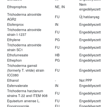
Nem
Ethoprophos
NE, IN
engedélyezett
Trichoderma atroviride
FU
Új hatóanyag
AGR2
Etofenprox
IN
Engedélyezett
Trichoderma atroviride
FU
Engedélyezett
strain I-1237
Ethylene
PG
Engedélyezett
Trichoderma atroviride
FU
Engedélyezett
strain SC1
Ethofumesate
HB
Engedélyezett
Ethephon
PG
Engedélyezett
Trichoderma gamsii
(formerly T. viride) strain
FU
Engedélyezett
ICC080
Ethanol
-
Not PPP
Esfenvalerate
IN
Engedélyezett
Trichoderma harzianum
FU
Engedélyezett
strains T-22 and ITEM 908
Equisetum arvense L.
FU
Engedélyezett
Epoxiconazole
FU
Engedélyezett