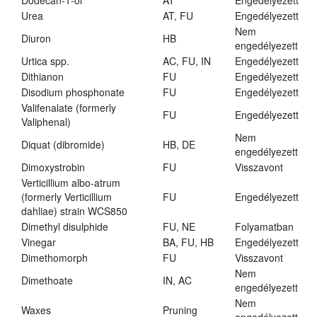
Dodecan-1-ol
AT
Engedélyezett
Urea
AT, FU
Engedélyezett
Nem
Diuron
HB
engedélyezett
Urtica spp.
AC, FU, IN
Engedélyezett
Dithianon
FU
Engedélyezett
Disodium phosphonate
FU
Engedélyezett
Valifenalate (formerly
FU
Engedélyezett
Valiphenal)
Nem
Diquat (dibromide)
HB, DE
engedélyezett
Dimoxystrobin
FU
Visszavont
Verticillium albo-atrum
(formerly Verticillium
FU
Engedélyezett
dahliae) strain WCS850
Dimethyl disulphide
FU, NE
Folyamatban
Vinegar
BA, FU, HB
Engedélyezett
Dimethomorph
FU
Visszavont
Nem
Dimethoate
IN, AC
engedélyezett
Nem
Waxes
Pruning