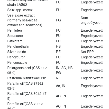
FU
Engedélyezett
strain LAS02
Salix spp. cortex
FU
Engedélyezett
Sea-algae extract
Nem
(formerly sea-algae
PG
engedélyezett
extract and seaweeds)
Penflufen
FU
Engedélyezett
Sedaxane
FU
Engedélyezett
Silthiofam
FU
Engedélyezett
Pendimethalin
HB
Engedélyezett
Silver iodide
RE
Not PPP
Pencycuron
FU
Engedélyezett
Penconazole
FU
Engedélyezett
Pelargonic acid (CAS 112-
IN, AC, HB,
Engedélyezett
05-0)
PG
Pasteuria nishizawae Pn1
NE
Engedélyezett
Paraffin oil/(CAS 97862-
Ac, IN
Engedélyezett
82-3)
Paraffin oil/(CAS 8042-47-
AC, IN
Engedélyezett
5)
Paraffin oil/(CAS 72623-
AC, IN
Engedélyezett
86-0)