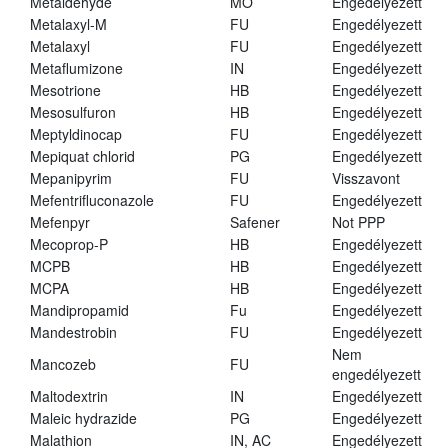
Metaldehyde
MO
Engedélyezett
Metalaxyl-M
FU
Engedélyezett
Metalaxyl
FU
Engedélyezett
Metaflumizone
IN
Engedélyezett
Mesotrione
HB
Engedélyezett
Mesosulfuron
HB
Engedélyezett
Meptyldinocap
FU
Engedélyezett
Mepiquat chlorid
PG
Engedélyezett
Mepanipyrim
FU
Visszavont
Mefentrifluconazole
FU
Engedélyezett
Mefenpyr
Safener
Not PPP
Mecoprop-P
HB
Engedélyezett
MCPB
HB
Engedélyezett
MCPA
HB
Engedélyezett
Mandipropamid
Fu
Engedélyezett
Mandestrobin
FU
Engedélyezett
Nem
Mancozeb
FU
engedélyezett
Maltodextrin
IN
Engedélyezett
Maleic hydrazide
PG
Engedélyezett
Malathion
IN, AC
Engedélyezett