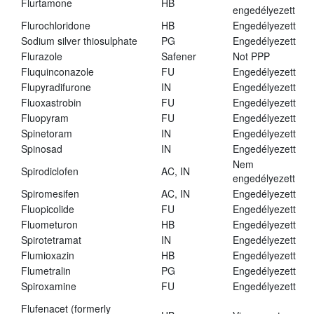
Flurtamone
HB
engedélyezett
Flurochloridone
HB
Engedélyezett
Sodium silver thiosulphate
PG
Engedélyezett
Flurazole
Safener
Not PPP
Fluquinconazole
FU
Engedélyezett
Flupyradifurone
IN
Engedélyezett
Fluoxastrobin
FU
Engedélyezett
Fluopyram
FU
Engedélyezett
Spinetoram
IN
Engedélyezett
Spinosad
IN
Engedélyezett
Nem
Spirodiclofen
AC, IN
engedélyezett
Spiromesifen
AC, IN
Engedélyezett
Fluopicolide
FU
Engedélyezett
Fluometuron
HB
Engedélyezett
Spirotetramat
IN
Engedélyezett
Flumioxazin
HB
Engedélyezett
Flumetralin
PG
Engedélyezett
Spiroxamine
FU
Engedélyezett
Flufenacet (formerly