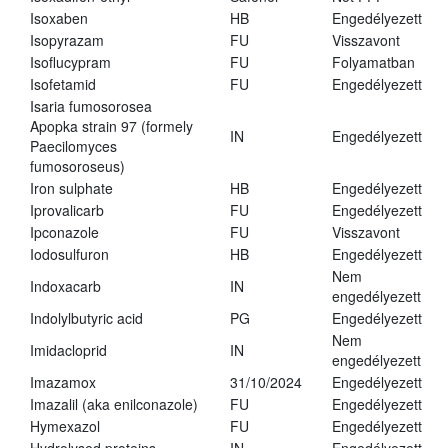
Isoxaben
HB
Engedélyezett
Isopyrazam
FU
Visszavont
Isoflucypram
FU
Folyamatban
Isofetamid
FU
Engedélyezett
Isaria fumosorosea
Apopka strain 97 (formely
IN
Engedélyezett
Paecilomyces
fumosoroseus)
Iron sulphate
HB
Engedélyezett
Iprovalicarb
FU
Engedélyezett
Ipconazole
FU
Visszavont
Iodosulfuron
HB
Engedélyezett
Nem
Indoxacarb
IN
engedélyezett
Indolylbutyric acid
PG
Engedélyezett
Nem
Imidacloprid
IN
engedélyezett
Imazamox
31/10/2024
Engedélyezett
Imazalil (aka enilconazole)
FU
Engedélyezett
Hymexazol
FU
Engedélyezett