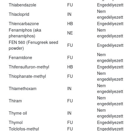
Thiabendazole
FU
Engedélyezett
Nem
Thiacloprid
IN
engedélyezett
Thiencarbazone
HB
Engedélyezett
Fenamiphos (aka
Nem
NE
phenamiphos)
engedélyezett
FEN 560 (Fenugreek seed
FU
Engedélyezett
powder)
Nem
Fenamidone
FU
engedélyezett
Thifensulfuron-methyl
HB
Engedélyezett
Nem
Thiophanate-methyl
FU
engedélyezett
Nem
Thiamethoxam
IN
engedélyezett
Nem
Thiram
FU
engedélyezett
Nem
Thyme oil
IN
engedélyezett
Thymol
FU
Engedélyezett
Tolclofos-methyl
FU
Engedélyezett