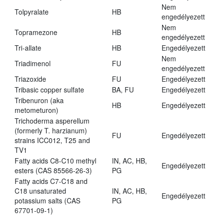
Nem
Tolpyralate
HB
engedélyezett
Nem
Topramezone
HB
engedélyezett
Tri-allate
HB
Engedélyezett
Nem
Triadimenol
FU
engedélyezett
Triazoxide
FU
Engedélyezett
Tribasic copper sulfate
BA, FU
Engedélyezett
Tribenuron (aka
HB
Engedélyezett
metometuron)
Trichoderma asperellum
(formerly T. harzianum)
FU
Engedélyezett
strains ICC012, T25 and
TV1
Fatty acids C8-C10 methyl
IN, AC, HB,
Engedélyezett
esters (CAS 85566-26-3)
PG
Fatty acids C7-C18 and
C18 unsaturated
IN, AC, HB,
Engedélyezett
potassium salts (CAS
PG
67701-09-1)