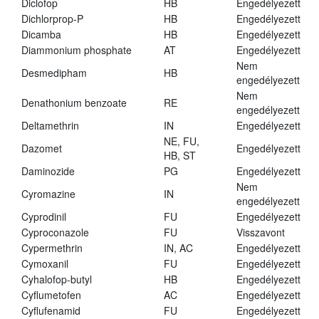
Diclofop
HB
Engedélyezett
Dichlorprop-P
HB
Engedélyezett
Dicamba
HB
Engedélyezett
Diammonium phosphate
AT
Engedélyezett
Nem
Desmedipham
HB
engedélyezett
Nem
Denathonium benzoate
RE
engedélyezett
Deltamethrin
IN
Engedélyezett
NE, FU,
Dazomet
Engedélyezett
HB, ST
Daminozide
PG
Engedélyezett
Nem
Cyromazine
IN
engedélyezett
Cyprodinil
FU
Engedélyezett
Cyproconazole
FU
Visszavont
Cypermethrin
IN, AC
Engedélyezett
Cymoxanil
FU
Engedélyezett
Cyhalofop-butyl
HB
Engedélyezett
Cyflumetofen
AC
Engedélyezett
Cyflufenamid
FU
Engedélyezett