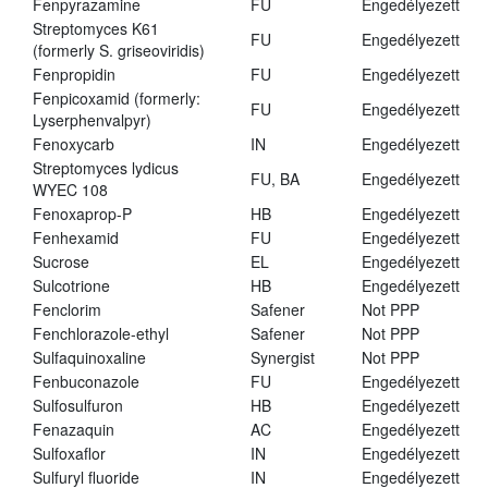
Fenpyrazamine
FU
Engedélyezett
Streptomyces K61
FU
Engedélyezett
(formerly S. griseoviridis)
Fenpropidin
FU
Engedélyezett
Fenpicoxamid (formerly:
FU
Engedélyezett
Lyserphenvalpyr)
Fenoxycarb
IN
Engedélyezett
Streptomyces lydicus
FU, BA
Engedélyezett
WYEC 108
Fenoxaprop-P
HB
Engedélyezett
Fenhexamid
FU
Engedélyezett
Sucrose
EL
Engedélyezett
Sulcotrione
HB
Engedélyezett
Fenclorim
Safener
Not PPP
Fenchlorazole-ethyl
Safener
Not PPP
Sulfaquinoxaline
Synergist
Not PPP
Fenbuconazole
FU
Engedélyezett
Sulfosulfuron
HB
Engedélyezett
Fenazaquin
AC
Engedélyezett
Sulfoxaflor
IN
Engedélyezett
Sulfuryl fluoride
IN
Engedélyezett