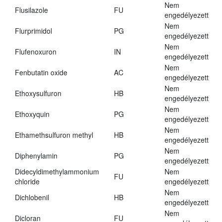
Nem
Flusilazole
FU
engedélyezett
Nem
Flurprimidol
PG
engedélyezett
Nem
Flufenoxuron
IN
engedélyezett
Nem
Fenbutatin oxide
AC
engedélyezett
Nem
Ethoxysulfuron
HB
engedélyezett
Nem
Ethoxyquin
PG
engedélyezett
Nem
Ethamethsulfuron methyl
HB
engedélyezett
Nem
Diphenylamin
PG
engedélyezett
Didecyldimethylammonium
Nem
FU
chloride
engedélyezett
Nem
Dichlobenil
HB
engedélyezett
Nem
Dicloran
FU