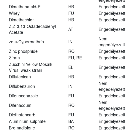
engedélyezett
Dimethenamid-P
HB
Engedélyezett
Whey
FU
Engedélyezett
Dimethachlor
HB
Engedélyezett
Z,Z-3,13-Octadecadienyl
AT
Engedélyezett
Acetate
Nem
zeta-Cypermethrin
IN
engedélyezett
Zinc phosphide
RO
Engedélyezett
Ziram
FU, RE
Engedélyezett
Zucchini Yellow Mosaik
EL
Engedélyezett
Virus, weak strain
Diflufenican
HB
Engedélyezett
Nem
Diflubenzuron
IN
engedélyezett
Difenoconazole
FU
Engedélyezett
Nem
Difenacoum
RO
engedélyezett
Diethofencarb
FU
Engedélyezett
Aluminium sulphate
BA
Engedélyezett
Bromadiolone
RO
Engedélyezett