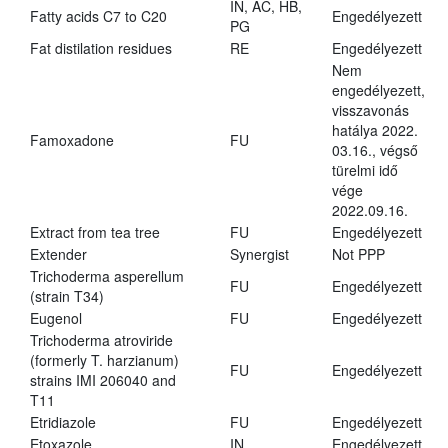
IN, AC, HB,
Fatty acids C7 to C20
Engedélyezett
PG
Fat distilation residues
RE
Engedélyezett
Nem
engedélyezett,
visszavonás
hatálya 2022.
Famoxadone
FU
03.16., végső
türelmi idő
vége
2022.09.16.
Extract from tea tree
FU
Engedélyezett
Extender
Synergist
Not PPP
Trichoderma asperellum
FU
Engedélyezett
(strain T34)
Eugenol
FU
Engedélyezett
Trichoderma atroviride
(formerly T. harzianum)
FU
Engedélyezett
strains IMI 206040 and
T11
Etridiazole
FU
Engedélyezett
Etoxazole
IN
Engedélyezett