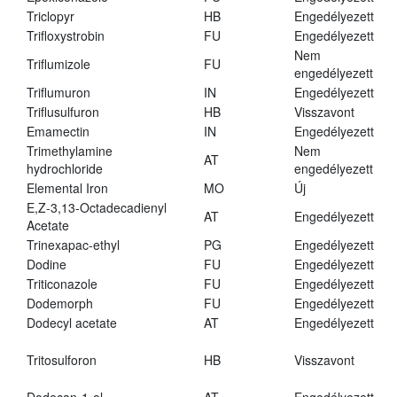
Triclopyr
HB
Engedélyezett
Trifloxystrobin
FU
Engedélyezett
Nem
Triflumizole
FU
engedélyezett
Triflumuron
IN
Engedélyezett
Triflusulfuron
HB
Visszavont
Emamectin
IN
Engedélyezett
Trimethylamine
Nem
AT
hydrochloride
engedélyezett
Elemental Iron
MO
Új
E,Z-3,13-Octadecadienyl
AT
Engedélyezett
Acetate
Trinexapac-ethyl
PG
Engedélyezett
Dodine
FU
Engedélyezett
Triticonazole
FU
Engedélyezett
Dodemorph
FU
Engedélyezett
Dodecyl acetate
AT
Engedélyezett
Tritosulforon
HB
Visszavont