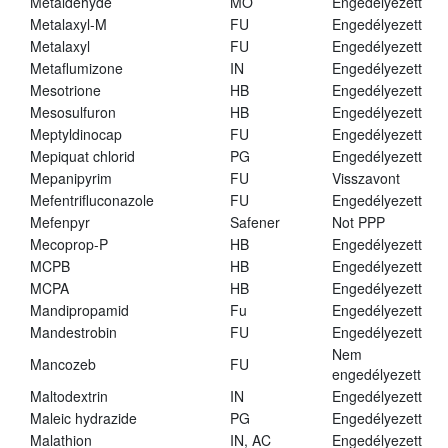
Metaldehyde
MO
Engedélyezett
Metalaxyl-M
FU
Engedélyezett
Metalaxyl
FU
Engedélyezett
Metaflumizone
IN
Engedélyezett
Mesotrione
HB
Engedélyezett
Mesosulfuron
HB
Engedélyezett
Meptyldinocap
FU
Engedélyezett
Mepiquat chlorid
PG
Engedélyezett
Mepanipyrim
FU
Visszavont
Mefentrifluconazole
FU
Engedélyezett
Mefenpyr
Safener
Not PPP
Mecoprop-P
HB
Engedélyezett
MCPB
HB
Engedélyezett
MCPA
HB
Engedélyezett
Mandipropamid
Fu
Engedélyezett
Mandestrobin
FU
Engedélyezett
Nem
Mancozeb
FU
engedélyezett
Maltodextrin
IN
Engedélyezett
Maleic hydrazide
PG
Engedélyezett
Malathion
IN, AC
Engedélyezett