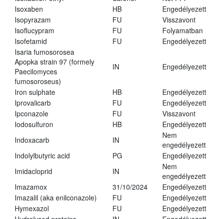
Isoxaben
HB
Engedélyezett
Isopyrazam
FU
Visszavont
Isoflucypram
FU
Folyamatban
Isofetamid
FU
Engedélyezett
Isaria fumosorosea
Apopka strain 97 (formely
IN
Engedélyezett
Paecilomyces
fumosoroseus)
Iron sulphate
HB
Engedélyezett
Iprovalicarb
FU
Engedélyezett
Ipconazole
FU
Visszavont
Iodosulfuron
HB
Engedélyezett
Nem
Indoxacarb
IN
engedélyezett
Indolylbutyric acid
PG
Engedélyezett
Nem
Imidacloprid
IN
engedélyezett
Imazamox
31/10/2024
Engedélyezett
Imazalil (aka enilconazole)
FU
Engedélyezett
Hymexazol
FU
Engedélyezett