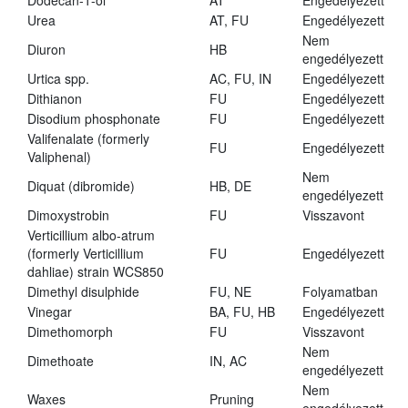
Dodecan-1-ol
AT
Engedélyezett
Urea
AT, FU
Engedélyezett
Nem
Diuron
HB
engedélyezett
Urtica spp.
AC, FU, IN
Engedélyezett
Dithianon
FU
Engedélyezett
Disodium phosphonate
FU
Engedélyezett
Valifenalate (formerly
FU
Engedélyezett
Valiphenal)
Nem
Diquat (dibromide)
HB, DE
engedélyezett
Dimoxystrobin
FU
Visszavont
Verticillium albo-atrum
(formerly Verticillium
FU
Engedélyezett
dahliae) strain WCS850
Dimethyl disulphide
FU, NE
Folyamatban
Vinegar
BA, FU, HB
Engedélyezett
Dimethomorph
FU
Visszavont
Nem
Dimethoate
IN, AC
engedélyezett
Nem
Waxes
Pruning