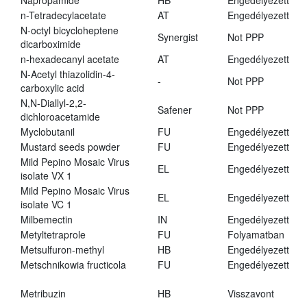
Napropamide
HB
Engedélyezett
n-Tetradecylacetate
AT
Engedélyezett
N-octyl bicycloheptene
Synergist
Not PPP
dicarboximide
n-hexadecanyl acetate
AT
Engedélyezett
N-Acetyl thiazolidin-4-
-
Not PPP
carboxylic acid
N,N-Diallyl-2,2-
Safener
Not PPP
dichloroacetamide
Myclobutanil
FU
Engedélyezett
Mustard seeds powder
FU
Engedélyezett
Mild Pepino Mosaic Virus
EL
Engedélyezett
isolate VX 1
Mild Pepino Mosaic Virus
EL
Engedélyezett
isolate VC 1
Milbemectin
IN
Engedélyezett
Metyltetraprole
FU
Folyamatban
Metsulfuron-methyl
HB
Engedélyezett
Metschnikowia fructicola
FU
Engedélyezett
Metribuzin
HB
Visszavont