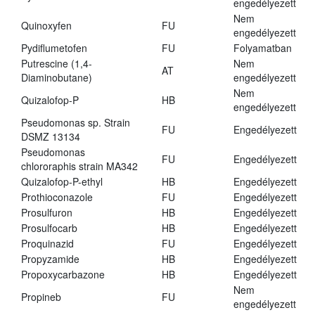
engedélyezett
Nem
Quinoxyfen
FU
engedélyezett
Pydiflumetofen
FU
Folyamatban
Putrescine (1,4-
Nem
AT
Diaminobutane)
engedélyezett
Nem
Quizalofop-P
HB
engedélyezett
Pseudomonas sp. Strain
FU
Engedélyezett
DSMZ 13134
Pseudomonas
FU
Engedélyezett
chlororaphis strain MA342
Quizalofop-P-ethyl
HB
Engedélyezett
Prothioconazole
FU
Engedélyezett
Prosulfuron
HB
Engedélyezett
Prosulfocarb
HB
Engedélyezett
Proquinazid
FU
Engedélyezett
Propyzamide
HB
Engedélyezett
Propoxycarbazone
HB
Engedélyezett
Nem
Propineb
FU
engedélyezett