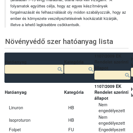
folyamatok együttes célja, hogy az egyes készítmények
forgalmazását és felhasználását oly módon szabályozzák, hogy az
ember és környezete veszélyeztetésének kockázatát kizárják,
illetve a lehető legkisebbre csökkentsék.
Növényvédő szer hatóanyag lista
1107/2009 EK
Hatóanyag
Kategória
Rendelet szerinti
l
állapot
1107/2009 EK
Hatóanyag
Kategória
Rendelet szerinti
l
állapot
Nem
Linuron
HB
engedélyezett
Nem
Isoproturon
HB
engedélyezett
Folpet
FU
Engedélyezett