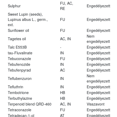
FU, AC,
Sulphur
Engedélyezett
RE
Sweet Lupin (seeds),
Lupinus albus L., germ.,
FU
Engedélyezett
ext.
Sunflower oil
FU
Engedélyezett
Nem
Tagetes oil
AC, IN
engedélyezett
Talc E553B
-
Engedélyezett
tau-Fluvalinate
IN
Engedélyezett
Tebuconazole
FU
Engedélyezett
Tebufenozide
IN
Engedélyezett
Tebufenpyrad
AC
Engedélyezett
Nem
Teflubenzuron
IN
engedélyezett
Tefluthrin
IN
Engedélyezett
Tembotrione
HB
Engedélyezett
Terbuthylazine
HB
Engedélyezett
Terpenoid blend QRD-460
AC, IN
Visszavont
Tetraconazole
FU
Engedélyezett
Tetradecan-1-ol
AT
Engedélyezett