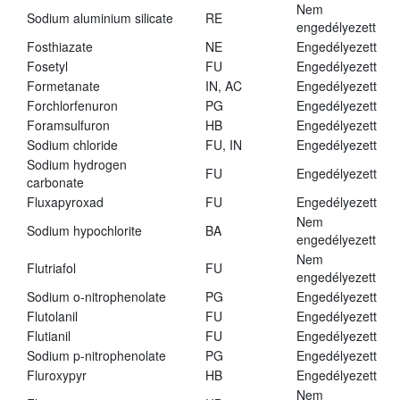
Nem
Sodium aluminium silicate
RE
engedélyezett
Fosthiazate
NE
Engedélyezett
Fosetyl
FU
Engedélyezett
Formetanate
IN, AC
Engedélyezett
Forchlorfenuron
PG
Engedélyezett
Foramsulfuron
HB
Engedélyezett
Sodium chloride
FU, IN
Engedélyezett
Sodium hydrogen
FU
Engedélyezett
carbonate
Fluxapyroxad
FU
Engedélyezett
Nem
Sodium hypochlorite
BA
engedélyezett
Nem
Flutriafol
FU
engedélyezett
Sodium o-nitrophenolate
PG
Engedélyezett
Flutolanil
FU
Engedélyezett
Flutianil
FU
Engedélyezett
Sodium p-nitrophenolate
PG
Engedélyezett
Fluroxypyr
HB
Engedélyezett
Nem