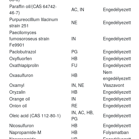
Paraffin oil/(CAS 64742-
AC, IN
Engedélyezett
46-7)
Purpureocillium lilacinum
NE
Engedélyezett
strain 251
Paecilomyces
fumosoroseus strain
IN
Engedélyezett
Fe9901
Paclobutrazol
PG
Engedélyezett
Oxyfluorfen
HB
Engedélyezett
Oxathiapiprolin
FU
Engedélyezett
Nem
Oxasulfuron
HB
engedélyezett
Oxamyl
IN, NE
Visszavont
Oryzalin
HB
Engedélyezett
Orange oil
IN
Engedélyezett
Onion oil
RE
Engedélyezett
IN, AC, HB,
Oleic acid (CAS 112-80-1)
Engedélyezett
PG
Nicosulfuron
HB
Engedélyezett
Napropamide-M
HB
Folyamatban