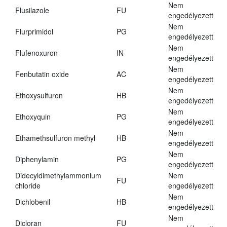
Nem
Flusilazole
FU
engedélyezett
Nem
Flurprimidol
PG
engedélyezett
Nem
Flufenoxuron
IN
engedélyezett
Nem
Fenbutatin oxide
AC
engedélyezett
Nem
Ethoxysulfuron
HB
engedélyezett
Nem
Ethoxyquin
PG
engedélyezett
Nem
Ethamethsulfuron methyl
HB
engedélyezett
Nem
Diphenylamin
PG
engedélyezett
Didecyldimethylammonium
Nem
FU
chloride
engedélyezett
Nem
Dichlobenil
HB
engedélyezett
Nem
Dicloran
FU