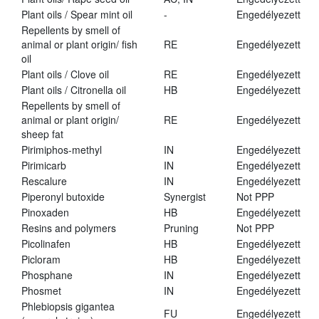
Plant oils / Spear mint oil
-
Engedélyezett
Repellents by smell of
animal or plant origin/ fish
RE
Engedélyezett
oil
Plant oils / Clove oil
RE
Engedélyezett
Plant oils / Citronella oil
HB
Engedélyezett
Repellents by smell of
animal or plant origin/
RE
Engedélyezett
sheep fat
Pirimiphos-methyl
IN
Engedélyezett
Pirimicarb
IN
Engedélyezett
Rescalure
IN
Engedélyezett
Piperonyl butoxide
Synergist
Not PPP
Pinoxaden
HB
Engedélyezett
Resins and polymers
Pruning
Not PPP
Picolinafen
HB
Engedélyezett
Picloram
HB
Engedélyezett
Phosphane
IN
Engedélyezett
Phosmet
IN
Engedélyezett
Phlebiopsis gigantea
FU
Engedélyezett