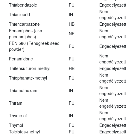
Thiabendazole
FU
Engedélyezett
Nem
Thiacloprid
IN
engedélyezett
Thiencarbazone
HB
Engedélyezett
Fenamiphos (aka
Nem
NE
phenamiphos)
engedélyezett
FEN 560 (Fenugreek seed
FU
Engedélyezett
powder)
Nem
Fenamidone
FU
engedélyezett
Thifensulfuron-methyl
HB
Engedélyezett
Nem
Thiophanate-methyl
FU
engedélyezett
Nem
Thiamethoxam
IN
engedélyezett
Nem
Thiram
FU
engedélyezett
Nem
Thyme oil
IN
engedélyezett
Thymol
FU
Engedélyezett
Tolclofos-methyl
FU
Engedélyezett