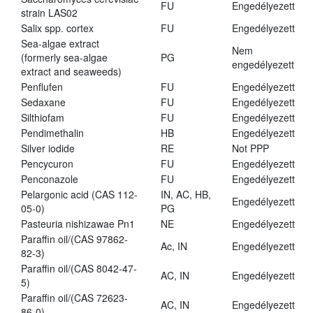
FU
Engedélyezett
strain LAS02
Salix spp. cortex
FU
Engedélyezett
Sea-algae extract
Nem
(formerly sea-algae
PG
engedélyezett
extract and seaweeds)
Penflufen
FU
Engedélyezett
Sedaxane
FU
Engedélyezett
Silthiofam
FU
Engedélyezett
Pendimethalin
HB
Engedélyezett
Silver iodide
RE
Not PPP
Pencycuron
FU
Engedélyezett
Penconazole
FU
Engedélyezett
Pelargonic acid (CAS 112-
IN, AC, HB,
Engedélyezett
05-0)
PG
Pasteuria nishizawae Pn1
NE
Engedélyezett
Paraffin oil/(CAS 97862-
Ac, IN
Engedélyezett
82-3)
Paraffin oil/(CAS 8042-47-
AC, IN
Engedélyezett
5)
Paraffin oil/(CAS 72623-
AC, IN
Engedélyezett
86-0)