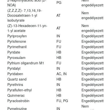
2-Naphthylacetic acid (2-
Nem
PG
NOA)
engedélyezett
(Z,Z,Z,Z)- 7,13,16,19-
Nem
Docosatetraen-1-yl
AT
engedélyezett
isobutyrate
(Z)-13-Hexadecen-11-yn-
Nem
AT
1-yl acetate
engedélyezett
Pyriproxyfen
IN
Engedélyezett
Pyriofenone
FU
Engedélyezett
Pyrimethanil
FU
Engedélyezett
Pyridate
HB
Engedélyezett
Pyroxsulam
HB
Engedélyezett
Pythium oligandrum M1
FU
Engedélyezett
Pyridalyl
IN
Engedélyezett
Pyridaben
AC, IN
Engedélyezett
Quartz sand
HB
Engedélyezett
Pyrethrins
IN
Engedélyezett
Pyraflufen-ethyl
HB
Engedélyezett
Quinmerac
HB
Engedélyezett
Pyraclostrobin
FU, PG
Engedélyezett
Nem
Pymetrozine
IN