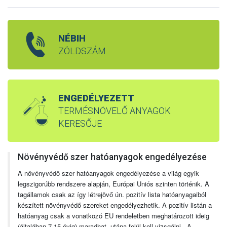
NÉBIH
ZÖLDSZÁM
ENGEDÉLYEZETT
TERMÉSNÖVELŐ ANYAGOK
KERESŐJE
Növényvédő szer hatóanyagok engedélyezése
A növényvédő szer hatóanyagok engedélyezése a világ egyik
legszigorúbb rendszere alapján, Európai Uniós szinten történik. A
tagállamok csak az így létrejövő ún. pozitív lista hatóanyagaiból
készített növényvédő szereket engedélyezhetik. A pozitív listán a
hatóanyag csak a vonatkozó EU rendeletben meghatározott ideig
(általában 7-15 évig) maradhat, utána felül kell vizsgálni. A