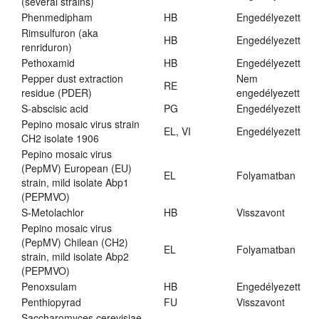
(several strains)
Phenmedipham
HB
Engedélyezett
Rimsulfuron (aka
HB
Engedélyezett
renriduron)
Pethoxamid
HB
Engedélyezett
Pepper dust extraction
Nem
RE
residue (PDER)
engedélyezett
S-abscisic acid
PG
Engedélyezett
Pepino mosaic virus strain
EL, VI
Engedélyezett
CH2 isolate 1906
Pepino mosaic virus
(PepMV) European (EU)
EL
Folyamatban
strain, mild isolate Abp1
(PEPMVO)
S-Metolachlor
HB
Visszavont
Pepino mosaic virus
(PepMV) Chilean (CH2)
EL
Folyamatban
strain, mild isolate Abp2
(PEPMVO)
Penoxsulam
HB
Engedélyezett
Penthiopyrad
FU
Visszavont
Saccharomyces cerevisiae