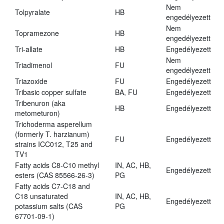
Nem
Tolpyralate
HB
engedélyezett
Nem
Topramezone
HB
engedélyezett
Tri-allate
HB
Engedélyezett
Nem
Triadimenol
FU
engedélyezett
Triazoxide
FU
Engedélyezett
Tribasic copper sulfate
BA, FU
Engedélyezett
Tribenuron (aka
HB
Engedélyezett
metometuron)
Trichoderma asperellum
(formerly T. harzianum)
FU
Engedélyezett
strains ICC012, T25 and
TV1
Fatty acids C8-C10 methyl
IN, AC, HB,
Engedélyezett
esters (CAS 85566-26-3)
PG
Fatty acids C7-C18 and
C18 unsaturated
IN, AC, HB,
Engedélyezett
potassium salts (CAS
PG
67701-09-1)