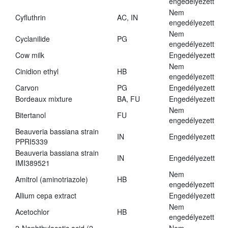
engedélyezett
Nem
Cyfluthrin
AC, IN
engedélyezett
Nem
Cyclanilide
PG
engedélyezett
Cow milk
Engedélyezett
Nem
Cinidion ethyl
HB
engedélyezett
Carvon
PG
Engedélyezett
Bordeaux mixture
BA, FU
Engedélyezett
Nem
Bitertanol
FU
engedélyezett
Beauveria bassiana strain
IN
Engedélyezett
PPRI5339
Beauveria bassiana strain
IN
Engedélyezett
IMI389521
Nem
Amitrol (aminotriazole)
HB
engedélyezett
Allium cepa extract
Engedélyezett
Nem
Acetochlor
HB
engedélyezett