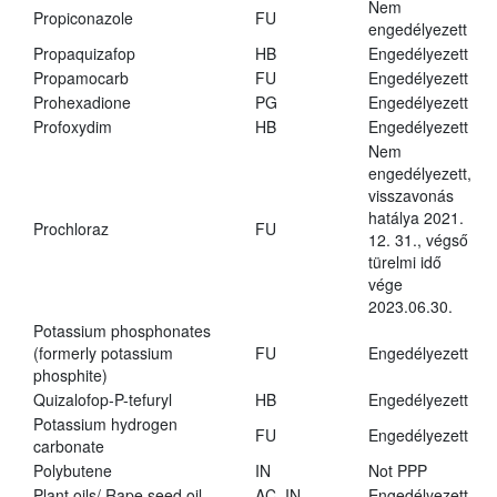
Nem
Propiconazole
FU
engedélyezett
Propaquizafop
HB
Engedélyezett
Propamocarb
FU
Engedélyezett
Prohexadione
PG
Engedélyezett
Profoxydim
HB
Engedélyezett
Nem
engedélyezett,
visszavonás
hatálya 2021.
Prochloraz
FU
12. 31., végső
türelmi idő
vége
2023.06.30.
Potassium phosphonates
(formerly potassium
FU
Engedélyezett
phosphite)
Quizalofop-P-tefuryl
HB
Engedélyezett
Potassium hydrogen
FU
Engedélyezett
carbonate
Polybutene
IN
Not PPP
Plant oils/ Rape seed oil
AC, IN
Engedélyezett