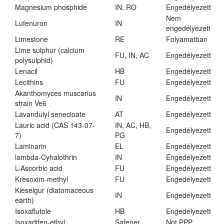
Magnesium phosphide
IN, RO
Engedélyezett
Nem
Lufenuron
IN
engedélyezett
Limestone
RE
Folyamatban
Lime sulphur (calcium
FU, IN, AC
Engedélyezett
polysulphid)
Lenacil
HB
Engedélyezett
Lecithins
FU
Engedélyezett
Akanthomyces muscarius
IN
Engedélyezett
strain Ve6
Lavandulyl senecioate
AT
Engedélyezett
Lauric acid (CAS 143-07-
IN, AC, HB,
Engedélyezett
7)
PG
Laminarin
EL
Engedélyezett
lambda-Cyhalothrin
IN
Engedélyezett
L-Ascorbic acid
FU
Engedélyezett
Kresoxim-methyl
FU
Engedélyezett
Kieselgur (diatomaceous
IN
Engedélyezett
earth)
Isoxaflutole
HB
Engedélyezett
Isoxadifen-ethyl
Safener
Not PPP