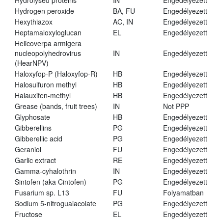
Hydrolysed proteins
IN
Engedélyezett
Hydrogen peroxide
BA, FU
Engedélyezett
Hexythiazox
AC, IN
Engedélyezett
Heptamaloxyloglucan
EL
Engedélyezett
Helicoverpa armigera
nucleopolyhedrovirus
IN
Engedélyezett
(HearNPV)
Haloxyfop-P (Haloxyfop-R)
HB
Engedélyezett
Halosulfuron methyl
HB
Engedélyezett
Halauxifen-methyl
HB
Engedélyezett
Grease (bands, fruit trees)
IN
Not PPP
Glyphosate
HB
Engedélyezett
Gibberellins
PG
Engedélyezett
Gibberellic acid
PG
Engedélyezett
Geraniol
FU
Engedélyezett
Garlic extract
RE
Engedélyezett
Gamma-cyhalothrin
IN
Engedélyezett
Sintofen (aka Cintofen)
PG
Engedélyezett
Fusarium sp. L13
FU
Folyamatban
Sodium 5-nitroguaiacolate
PG
Engedélyezett
Fructose
EL
Engedélyezett