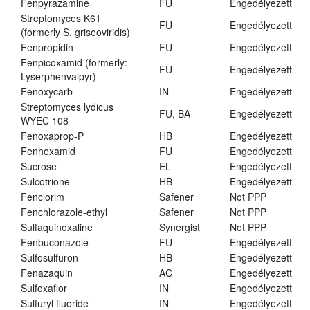
Fenpyrazamine
FU
Engedélyezett
Streptomyces K61
FU
Engedélyezett
(formerly S. griseoviridis)
Fenpropidin
FU
Engedélyezett
Fenpicoxamid (formerly:
FU
Engedélyezett
Lyserphenvalpyr)
Fenoxycarb
IN
Engedélyezett
Streptomyces lydicus
FU, BA
Engedélyezett
WYEC 108
Fenoxaprop-P
HB
Engedélyezett
Fenhexamid
FU
Engedélyezett
Sucrose
EL
Engedélyezett
Sulcotrione
HB
Engedélyezett
Fenclorim
Safener
Not PPP
Fenchlorazole-ethyl
Safener
Not PPP
Sulfaquinoxaline
Synergist
Not PPP
Fenbuconazole
FU
Engedélyezett
Sulfosulfuron
HB
Engedélyezett
Fenazaquin
AC
Engedélyezett
Sulfoxaflor
IN
Engedélyezett
Sulfuryl fluoride
IN
Engedélyezett