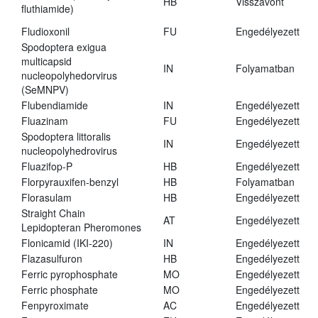
HB
Visszavont
fluthiamide)
Fludioxonil
FU
Engedélyezett
Spodoptera exigua
multicapsid
IN
Folyamatban
nucleopolyhedorvirus
(SeMNPV)
Flubendiamide
IN
Engedélyezett
Fluazinam
FU
Engedélyezett
Spodoptera littoralis
IN
Engedélyezett
nucleopolyhedrovirus
Fluazifop-P
HB
Engedélyezett
Florpyrauxifen-benzyl
HB
Folyamatban
Florasulam
HB
Engedélyezett
Straight Chain
AT
Engedélyezett
Lepidopteran Pheromones
Flonicamid (IKI-220)
IN
Engedélyezett
Flazasulfuron
HB
Engedélyezett
Ferric pyrophosphate
MO
Engedélyezett
Ferric phosphate
MO
Engedélyezett
Fenpyroximate
AC
Engedélyezett