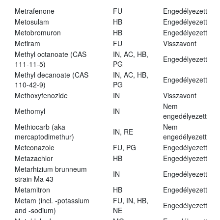
Metrafenone
FU
Engedélyezett
Metosulam
HB
Engedélyezett
Metobromuron
HB
Engedélyezett
Metiram
FU
Visszavont
Methyl octanoate (CAS
IN, AC, HB,
Engedélyezett
111-11-5)
PG
Methyl decanoate (CAS
IN, AC, HB,
Engedélyezett
110-42-9)
PG
Methoxyfenozide
IN
Visszavont
Nem
Methomyl
IN
engedélyezett
Methiocarb (aka
Nem
IN, RE
mercaptodimethur)
engedélyezett
Metconazole
FU, PG
Engedélyezett
Metazachlor
HB
Engedélyezett
Metarhizium brunneum
IN
Engedélyezett
strain Ma 43
Metamitron
HB
Engedélyezett
Metam (incl. -potassium
FU, IN, HB,
Engedélyezett
and -sodium)
NE