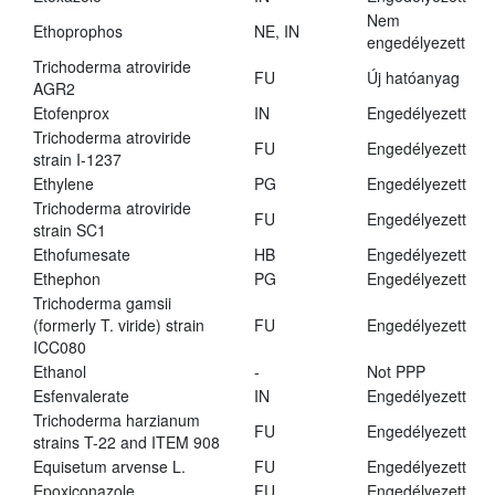
Nem
Ethoprophos
NE, IN
engedélyezett
Trichoderma atroviride
FU
Új hatóanyag
AGR2
Etofenprox
IN
Engedélyezett
Trichoderma atroviride
FU
Engedélyezett
strain I-1237
Ethylene
PG
Engedélyezett
Trichoderma atroviride
FU
Engedélyezett
strain SC1
Ethofumesate
HB
Engedélyezett
Ethephon
PG
Engedélyezett
Trichoderma gamsii
(formerly T. viride) strain
FU
Engedélyezett
ICC080
Ethanol
-
Not PPP
Esfenvalerate
IN
Engedélyezett
Trichoderma harzianum
FU
Engedélyezett
strains T-22 and ITEM 908
Equisetum arvense L.
FU
Engedélyezett
Epoxiconazole
FU
Engedélyezett