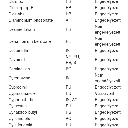
Diclofop
HB
Engedélyezett
Dichlorprop-P
HB
Engedélyezett
Dicamba
HB
Engedélyezett
Diammonium phosphate
AT
Engedélyezett
Nem
Desmedipham
HB
engedélyezett
Nem
Denathonium benzoate
RE
engedélyezett
Deltamethrin
IN
Engedélyezett
NE, FU,
Dazomet
Engedélyezett
HB, ST
Daminozide
PG
Engedélyezett
Nem
Cyromazine
IN
engedélyezett
Cyprodinil
FU
Engedélyezett
Cyproconazole
FU
Visszavont
Cypermethrin
IN, AC
Engedélyezett
Cymoxanil
FU
Engedélyezett
Cyhalofop-butyl
HB
Engedélyezett
Cyflumetofen
AC
Engedélyezett
Cyflufenamid
FU
Engedélyezett