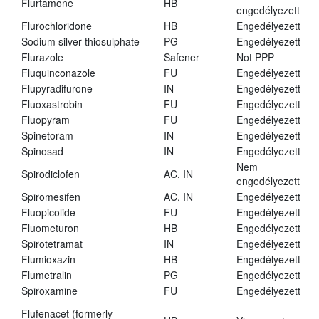
Flurtamone
HB
engedélyezett
Flurochloridone
HB
Engedélyezett
Sodium silver thiosulphate
PG
Engedélyezett
Flurazole
Safener
Not PPP
Fluquinconazole
FU
Engedélyezett
Flupyradifurone
IN
Engedélyezett
Fluoxastrobin
FU
Engedélyezett
Fluopyram
FU
Engedélyezett
Spinetoram
IN
Engedélyezett
Spinosad
IN
Engedélyezett
Nem
Spirodiclofen
AC, IN
engedélyezett
Spiromesifen
AC, IN
Engedélyezett
Fluopicolide
FU
Engedélyezett
Fluometuron
HB
Engedélyezett
Spirotetramat
IN
Engedélyezett
Flumioxazin
HB
Engedélyezett
Flumetralin
PG
Engedélyezett
Spiroxamine
FU
Engedélyezett
Flufenacet (formerly