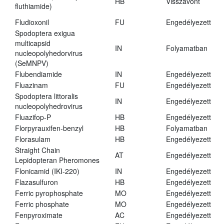
HB
Visszavont
fluthiamide)
Fludioxonil
FU
Engedélyezett
Spodoptera exigua
multicapsid
IN
Folyamatban
nucleopolyhedorvirus
(SeMNPV)
Flubendiamide
IN
Engedélyezett
Fluazinam
FU
Engedélyezett
Spodoptera littoralis
IN
Engedélyezett
nucleopolyhedrovirus
Fluazifop-P
HB
Engedélyezett
Florpyrauxifen-benzyl
HB
Folyamatban
Florasulam
HB
Engedélyezett
Straight Chain
AT
Engedélyezett
Lepidopteran Pheromones
Flonicamid (IKI-220)
IN
Engedélyezett
Flazasulfuron
HB
Engedélyezett
Ferric pyrophosphate
MO
Engedélyezett
Ferric phosphate
MO
Engedélyezett
Fenpyroximate
AC
Engedélyezett