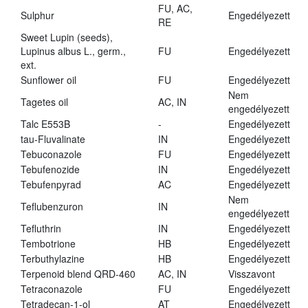
FU, AC,
Sulphur
Engedélyezett
RE
Sweet Lupin (seeds),
Lupinus albus L., germ.,
FU
Engedélyezett
ext.
Sunflower oil
FU
Engedélyezett
Nem
Tagetes oil
AC, IN
engedélyezett
Talc E553B
-
Engedélyezett
tau-Fluvalinate
IN
Engedélyezett
Tebuconazole
FU
Engedélyezett
Tebufenozide
IN
Engedélyezett
Tebufenpyrad
AC
Engedélyezett
Nem
Teflubenzuron
IN
engedélyezett
Tefluthrin
IN
Engedélyezett
Tembotrione
HB
Engedélyezett
Terbuthylazine
HB
Engedélyezett
Terpenoid blend QRD-460
AC, IN
Visszavont
Tetraconazole
FU
Engedélyezett
Tetradecan-1-ol
AT
Engedélyezett