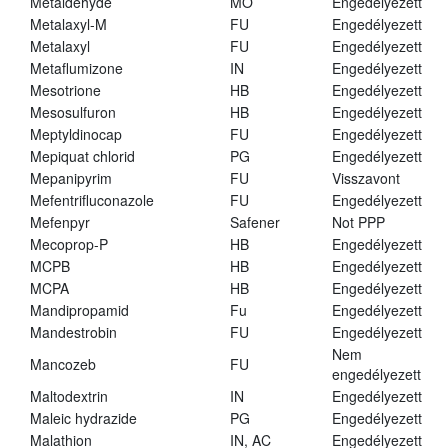
Metaldehyde
MO
Engedélyezett
Metalaxyl-M
FU
Engedélyezett
Metalaxyl
FU
Engedélyezett
Metaflumizone
IN
Engedélyezett
Mesotrione
HB
Engedélyezett
Mesosulfuron
HB
Engedélyezett
Meptyldinocap
FU
Engedélyezett
Mepiquat chlorid
PG
Engedélyezett
Mepanipyrim
FU
Visszavont
Mefentrifluconazole
FU
Engedélyezett
Mefenpyr
Safener
Not PPP
Mecoprop-P
HB
Engedélyezett
MCPB
HB
Engedélyezett
MCPA
HB
Engedélyezett
Mandipropamid
Fu
Engedélyezett
Mandestrobin
FU
Engedélyezett
Nem
Mancozeb
FU
engedélyezett
Maltodextrin
IN
Engedélyezett
Maleic hydrazide
PG
Engedélyezett
Malathion
IN, AC
Engedélyezett