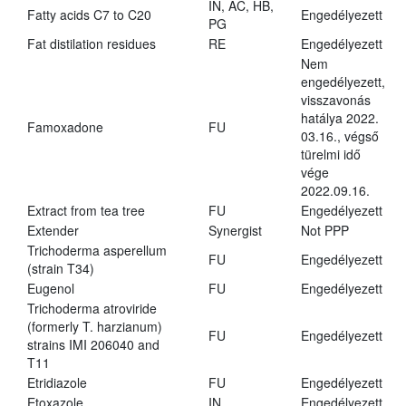
IN, AC, HB,
Fatty acids C7 to C20
Engedélyezett
PG
Fat distilation residues
RE
Engedélyezett
Nem
engedélyezett,
visszavonás
hatálya 2022.
Famoxadone
FU
03.16., végső
türelmi idő
vége
2022.09.16.
Extract from tea tree
FU
Engedélyezett
Extender
Synergist
Not PPP
Trichoderma asperellum
FU
Engedélyezett
(strain T34)
Eugenol
FU
Engedélyezett
Trichoderma atroviride
(formerly T. harzianum)
FU
Engedélyezett
strains IMI 206040 and
T11
Etridiazole
FU
Engedélyezett
Etoxazole
IN
Engedélyezett