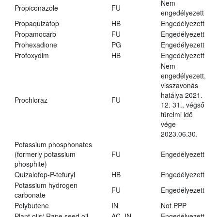
Nem
Propiconazole
FU
engedélyezett
Propaquizafop
HB
Engedélyezett
Propamocarb
FU
Engedélyezett
Prohexadione
PG
Engedélyezett
Profoxydim
HB
Engedélyezett
Nem
engedélyezett,
visszavonás
hatálya 2021.
Prochloraz
FU
12. 31., végső
türelmi idő
vége
2023.06.30.
Potassium phosphonates
(formerly potassium
FU
Engedélyezett
phosphite)
Quizalofop-P-tefuryl
HB
Engedélyezett
Potassium hydrogen
FU
Engedélyezett
carbonate
Polybutene
IN
Not PPP
Plant oils/ Rape seed oil
AC, IN
Engedélyezett