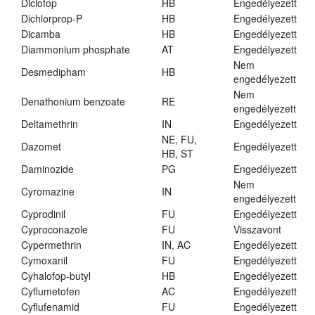
Diclofop
HB
Engedélyezett
Dichlorprop-P
HB
Engedélyezett
Dicamba
HB
Engedélyezett
Diammonium phosphate
AT
Engedélyezett
Nem
Desmedipham
HB
engedélyezett
Nem
Denathonium benzoate
RE
engedélyezett
Deltamethrin
IN
Engedélyezett
NE, FU,
Dazomet
Engedélyezett
HB, ST
Daminozide
PG
Engedélyezett
Nem
Cyromazine
IN
engedélyezett
Cyprodinil
FU
Engedélyezett
Cyproconazole
FU
Visszavont
Cypermethrin
IN, AC
Engedélyezett
Cymoxanil
FU
Engedélyezett
Cyhalofop-butyl
HB
Engedélyezett
Cyflumetofen
AC
Engedélyezett
Cyflufenamid
FU
Engedélyezett