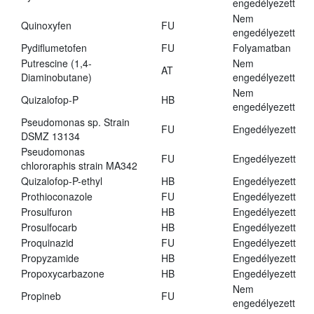
engedélyezett
Nem
Quinoxyfen
FU
engedélyezett
Pydiflumetofen
FU
Folyamatban
Putrescine (1,4-
Nem
AT
Diaminobutane)
engedélyezett
Nem
Quizalofop-P
HB
engedélyezett
Pseudomonas sp. Strain
FU
Engedélyezett
DSMZ 13134
Pseudomonas
FU
Engedélyezett
chlororaphis strain MA342
Quizalofop-P-ethyl
HB
Engedélyezett
Prothioconazole
FU
Engedélyezett
Prosulfuron
HB
Engedélyezett
Prosulfocarb
HB
Engedélyezett
Proquinazid
FU
Engedélyezett
Propyzamide
HB
Engedélyezett
Propoxycarbazone
HB
Engedélyezett
Nem
Propineb
FU
engedélyezett