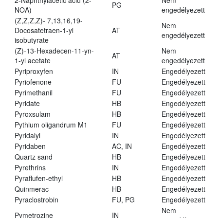
2-Naphthylacetic acid (2-
Nem
PG
NOA)
engedélyezett
(Z,Z,Z,Z)- 7,13,16,19-
Nem
Docosatetraen-1-yl
AT
engedélyezett
isobutyrate
(Z)-13-Hexadecen-11-yn-
Nem
AT
1-yl acetate
engedélyezett
Pyriproxyfen
IN
Engedélyezett
Pyriofenone
FU
Engedélyezett
Pyrimethanil
FU
Engedélyezett
Pyridate
HB
Engedélyezett
Pyroxsulam
HB
Engedélyezett
Pythium oligandrum M1
FU
Engedélyezett
Pyridalyl
IN
Engedélyezett
Pyridaben
AC, IN
Engedélyezett
Quartz sand
HB
Engedélyezett
Pyrethrins
IN
Engedélyezett
Pyraflufen-ethyl
HB
Engedélyezett
Quinmerac
HB
Engedélyezett
Pyraclostrobin
FU, PG
Engedélyezett
Nem
Pymetrozine
IN