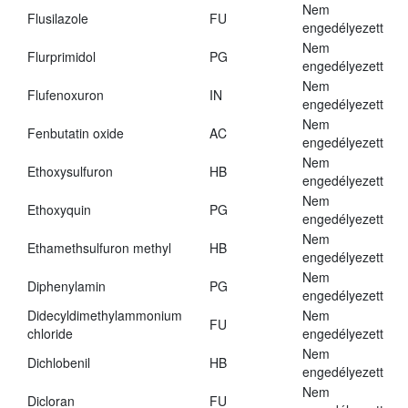
Nem
Flusilazole
FU
engedélyezett
Nem
Flurprimidol
PG
engedélyezett
Nem
Flufenoxuron
IN
engedélyezett
Nem
Fenbutatin oxide
AC
engedélyezett
Nem
Ethoxysulfuron
HB
engedélyezett
Nem
Ethoxyquin
PG
engedélyezett
Nem
Ethamethsulfuron methyl
HB
engedélyezett
Nem
Diphenylamin
PG
engedélyezett
Didecyldimethylammonium
Nem
FU
chloride
engedélyezett
Nem
Dichlobenil
HB
engedélyezett
Nem
Dicloran
FU