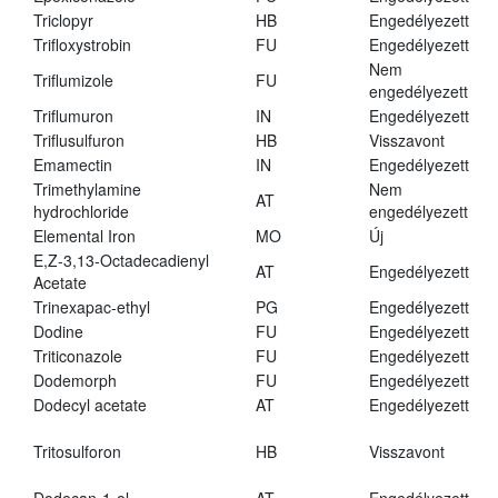
Triclopyr
HB
Engedélyezett
Trifloxystrobin
FU
Engedélyezett
Nem
Triflumizole
FU
engedélyezett
Triflumuron
IN
Engedélyezett
Triflusulfuron
HB
Visszavont
Emamectin
IN
Engedélyezett
Trimethylamine
Nem
AT
hydrochloride
engedélyezett
Elemental Iron
MO
Új
E,Z-3,13-Octadecadienyl
AT
Engedélyezett
Acetate
Trinexapac-ethyl
PG
Engedélyezett
Dodine
FU
Engedélyezett
Triticonazole
FU
Engedélyezett
Dodemorph
FU
Engedélyezett
Dodecyl acetate
AT
Engedélyezett
Tritosulforon
HB
Visszavont