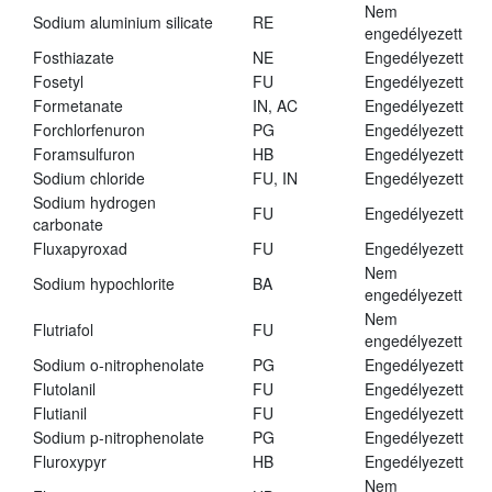
Nem
Sodium aluminium silicate
RE
engedélyezett
Fosthiazate
NE
Engedélyezett
Fosetyl
FU
Engedélyezett
Formetanate
IN, AC
Engedélyezett
Forchlorfenuron
PG
Engedélyezett
Foramsulfuron
HB
Engedélyezett
Sodium chloride
FU, IN
Engedélyezett
Sodium hydrogen
FU
Engedélyezett
carbonate
Fluxapyroxad
FU
Engedélyezett
Nem
Sodium hypochlorite
BA
engedélyezett
Nem
Flutriafol
FU
engedélyezett
Sodium o-nitrophenolate
PG
Engedélyezett
Flutolanil
FU
Engedélyezett
Flutianil
FU
Engedélyezett
Sodium p-nitrophenolate
PG
Engedélyezett
Fluroxypyr
HB
Engedélyezett
Nem