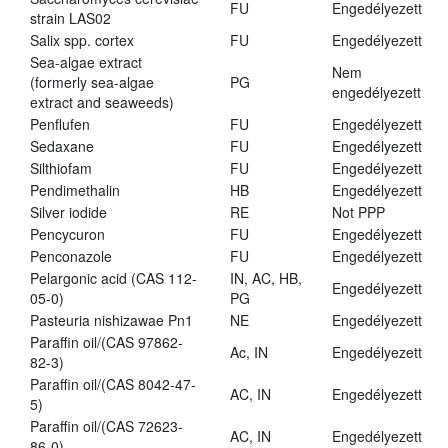
FU
Engedélyezett
strain LAS02
Salix spp. cortex
FU
Engedélyezett
Sea-algae extract
Nem
(formerly sea-algae
PG
engedélyezett
extract and seaweeds)
Penflufen
FU
Engedélyezett
Sedaxane
FU
Engedélyezett
Silthiofam
FU
Engedélyezett
Pendimethalin
HB
Engedélyezett
Silver iodide
RE
Not PPP
Pencycuron
FU
Engedélyezett
Penconazole
FU
Engedélyezett
Pelargonic acid (CAS 112-
IN, AC, HB,
Engedélyezett
05-0)
PG
Pasteuria nishizawae Pn1
NE
Engedélyezett
Paraffin oil/(CAS 97862-
Ac, IN
Engedélyezett
82-3)
Paraffin oil/(CAS 8042-47-
AC, IN
Engedélyezett
5)
Paraffin oil/(CAS 72623-
AC, IN
Engedélyezett
86-0)