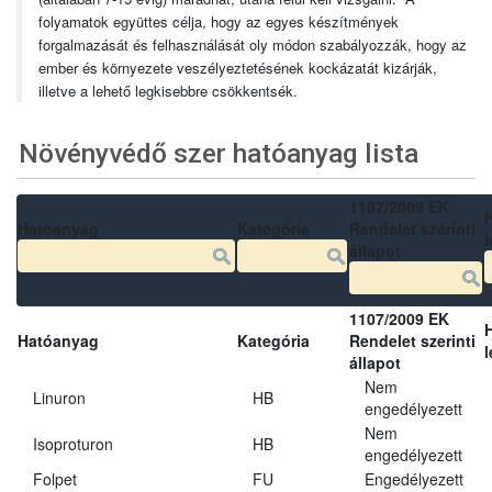
folyamatok együttes célja, hogy az egyes készítmények
forgalmazását és felhasználását oly módon szabályozzák, hogy az
ember és környezete veszélyeztetésének kockázatát kizárják,
illetve a lehető legkisebbre csökkentsék.
Növényvédő szer hatóanyag lista
1107/2009 EK
Hatóanyag
Kategória
Rendelet szerinti
l
állapot
1107/2009 EK
Hatóanyag
Kategória
Rendelet szerinti
l
állapot
Nem
Linuron
HB
engedélyezett
Nem
Isoproturon
HB
engedélyezett
Folpet
FU
Engedélyezett