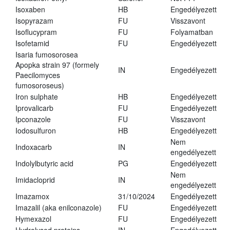
Isoxaben
HB
Engedélyezett
Isopyrazam
FU
Visszavont
Isoflucypram
FU
Folyamatban
Isofetamid
FU
Engedélyezett
Isaria fumosorosea
Apopka strain 97 (formely
IN
Engedélyezett
Paecilomyces
fumosoroseus)
Iron sulphate
HB
Engedélyezett
Iprovalicarb
FU
Engedélyezett
Ipconazole
FU
Visszavont
Iodosulfuron
HB
Engedélyezett
Nem
Indoxacarb
IN
engedélyezett
Indolylbutyric acid
PG
Engedélyezett
Nem
Imidacloprid
IN
engedélyezett
Imazamox
31/10/2024
Engedélyezett
Imazalil (aka enilconazole)
FU
Engedélyezett
Hymexazol
FU
Engedélyezett