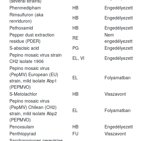
(several strains)
Phenmedipham
HB
Engedélyezett
Rimsulfuron (aka
HB
Engedélyezett
renriduron)
Pethoxamid
HB
Engedélyezett
Pepper dust extraction
Nem
RE
residue (PDER)
engedélyezett
S-abscisic acid
PG
Engedélyezett
Pepino mosaic virus strain
EL, VI
Engedélyezett
CH2 isolate 1906
Pepino mosaic virus
(PepMV) European (EU)
EL
Folyamatban
strain, mild isolate Abp1
(PEPMVO)
S-Metolachlor
HB
Visszavont
Pepino mosaic virus
(PepMV) Chilean (CH2)
EL
Folyamatban
strain, mild isolate Abp2
(PEPMVO)
Penoxsulam
HB
Engedélyezett
Penthiopyrad
FU
Visszavont
Saccharomyces cerevisiae