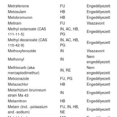
Metrafenone
FU
Engedélyezett
Metosulam
HB
Engedélyezett
Metobromuron
HB
Engedélyezett
Metiram
FU
Visszavont
Methyl octanoate (CAS
IN, AC, HB,
Engedélyezett
111-11-5)
PG
Methyl decanoate (CAS
IN, AC, HB,
Engedélyezett
110-42-9)
PG
Methoxyfenozide
IN
Visszavont
Nem
Methomyl
IN
engedélyezett
Methiocarb (aka
Nem
IN, RE
mercaptodimethur)
engedélyezett
Metconazole
FU, PG
Engedélyezett
Metazachlor
HB
Engedélyezett
Metarhizium brunneum
IN
Engedélyezett
strain Ma 43
Metamitron
HB
Engedélyezett
Metam (incl. -potassium
FU, IN, HB,
Engedélyezett
and -sodium)
NE