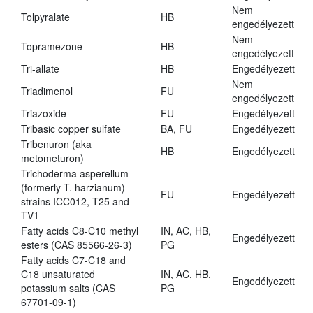
Nem
Tolpyralate
HB
engedélyezett
Nem
Topramezone
HB
engedélyezett
Tri-allate
HB
Engedélyezett
Nem
Triadimenol
FU
engedélyezett
Triazoxide
FU
Engedélyezett
Tribasic copper sulfate
BA, FU
Engedélyezett
Tribenuron (aka
HB
Engedélyezett
metometuron)
Trichoderma asperellum
(formerly T. harzianum)
FU
Engedélyezett
strains ICC012, T25 and
TV1
Fatty acids C8-C10 methyl
IN, AC, HB,
Engedélyezett
esters (CAS 85566-26-3)
PG
Fatty acids C7-C18 and
C18 unsaturated
IN, AC, HB,
Engedélyezett
potassium salts (CAS
PG
67701-09-1)