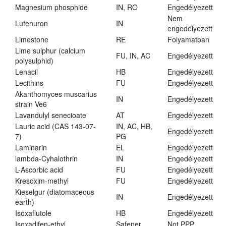
Magnesium phosphide
IN, RO
Engedélyezett
Nem
Lufenuron
IN
engedélyezett
Limestone
RE
Folyamatban
Lime sulphur (calcium
FU, IN, AC
Engedélyezett
polysulphid)
Lenacil
HB
Engedélyezett
Lecithins
FU
Engedélyezett
Akanthomyces muscarius
IN
Engedélyezett
strain Ve6
Lavandulyl senecioate
AT
Engedélyezett
Lauric acid (CAS 143-07-
IN, AC, HB,
Engedélyezett
7)
PG
Laminarin
EL
Engedélyezett
lambda-Cyhalothrin
IN
Engedélyezett
L-Ascorbic acid
FU
Engedélyezett
Kresoxim-methyl
FU
Engedélyezett
Kieselgur (diatomaceous
IN
Engedélyezett
earth)
Isoxaflutole
HB
Engedélyezett
Isoxadifen-ethyl
Safener
Not PPP