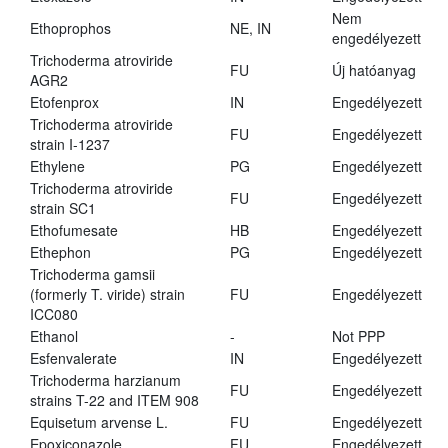
Nem
Ethoprophos
NE, IN
engedélyezett
Trichoderma atroviride
FU
Új hatóanyag
AGR2
Etofenprox
IN
Engedélyezett
Trichoderma atroviride
FU
Engedélyezett
strain I-1237
Ethylene
PG
Engedélyezett
Trichoderma atroviride
FU
Engedélyezett
strain SC1
Ethofumesate
HB
Engedélyezett
Ethephon
PG
Engedélyezett
Trichoderma gamsii
(formerly T. viride) strain
FU
Engedélyezett
ICC080
Ethanol
-
Not PPP
Esfenvalerate
IN
Engedélyezett
Trichoderma harzianum
FU
Engedélyezett
strains T-22 and ITEM 908
Equisetum arvense L.
FU
Engedélyezett
Epoxiconazole
FU
Engedélyezett