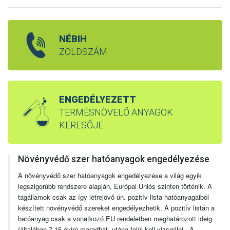
NÉBIH
ZÖLDSZÁM
ENGEDÉLYEZETT
TERMÉSNÖVELŐ ANYAGOK
KERESŐJE
Növényvédő szer hatóanyagok engedélyezése
A növényvédő szer hatóanyagok engedélyezése a világ egyik
legszigorúbb rendszere alapján, Európai Uniós szinten történik. A
tagállamok csak az így létrejövő ún. pozitív lista hatóanyagaiból
készített növényvédő szereket engedélyezhetik. A pozitív listán a
hatóanyag csak a vonatkozó EU rendeletben meghatározott ideig
(általában 7-15 évig) maradhat, utána felül kell vizsgálni. A