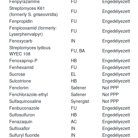
Fenpyrazamine
FU
Engedélyezett
Streptomyces K61
FU
Engedélyezett
(formerly S. griseoviridis)
Fenpropidin
FU
Engedélyezett
Fenpicoxamid (formerly:
FU
Engedélyezett
Lyserphenvalpyr)
Fenoxycarb
IN
Engedélyezett
Streptomyces lydicus
FU, BA
Engedélyezett
WYEC 108
Fenoxaprop-P
HB
Engedélyezett
Fenhexamid
FU
Engedélyezett
Sucrose
EL
Engedélyezett
Sulcotrione
HB
Engedélyezett
Fenclorim
Safener
Not PPP
Fenchlorazole-ethyl
Safener
Not PPP
Sulfaquinoxaline
Synergist
Not PPP
Fenbuconazole
FU
Engedélyezett
Sulfosulfuron
HB
Engedélyezett
Fenazaquin
AC
Engedélyezett
Sulfoxaflor
IN
Engedélyezett
Sulfuryl fluoride
IN
Engedélyezett