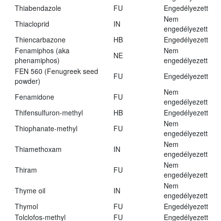
Thiabendazole
FU
Engedélyezett
Nem
Thiacloprid
IN
engedélyezett
Thiencarbazone
HB
Engedélyezett
Fenamiphos (aka
Nem
NE
phenamiphos)
engedélyezett
FEN 560 (Fenugreek seed
FU
Engedélyezett
powder)
Nem
Fenamidone
FU
engedélyezett
Thifensulfuron-methyl
HB
Engedélyezett
Nem
Thiophanate-methyl
FU
engedélyezett
Nem
Thiamethoxam
IN
engedélyezett
Nem
Thiram
FU
engedélyezett
Nem
Thyme oil
IN
engedélyezett
Thymol
FU
Engedélyezett
Tolclofos-methyl
FU
Engedélyezett