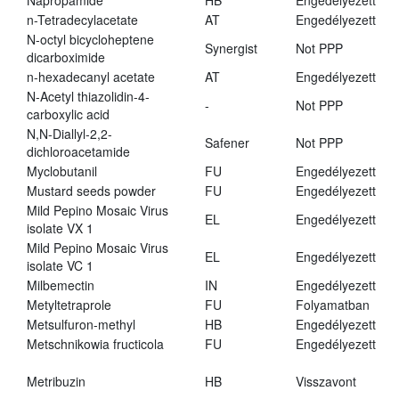
Napropamide
HB
Engedélyezett
n-Tetradecylacetate
AT
Engedélyezett
N-octyl bicycloheptene
Synergist
Not PPP
dicarboximide
n-hexadecanyl acetate
AT
Engedélyezett
N-Acetyl thiazolidin-4-
-
Not PPP
carboxylic acid
N,N-Diallyl-2,2-
Safener
Not PPP
dichloroacetamide
Myclobutanil
FU
Engedélyezett
Mustard seeds powder
FU
Engedélyezett
Mild Pepino Mosaic Virus
EL
Engedélyezett
isolate VX 1
Mild Pepino Mosaic Virus
EL
Engedélyezett
isolate VC 1
Milbemectin
IN
Engedélyezett
Metyltetraprole
FU
Folyamatban
Metsulfuron-methyl
HB
Engedélyezett
Metschnikowia fructicola
FU
Engedélyezett
Metribuzin
HB
Visszavont