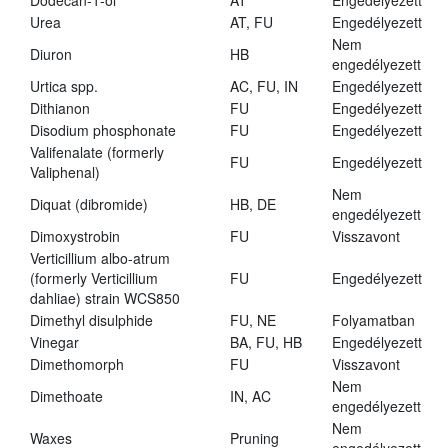
Dodecan-1-ol
AT
Engedélyezett
Urea
AT, FU
Engedélyezett
Nem
Diuron
HB
engedélyezett
Urtica spp.
AC, FU, IN
Engedélyezett
Dithianon
FU
Engedélyezett
Disodium phosphonate
FU
Engedélyezett
Valifenalate (formerly
FU
Engedélyezett
Valiphenal)
Nem
Diquat (dibromide)
HB, DE
engedélyezett
Dimoxystrobin
FU
Visszavont
Verticillium albo-atrum
(formerly Verticillium
FU
Engedélyezett
dahliae) strain WCS850
Dimethyl disulphide
FU, NE
Folyamatban
Vinegar
BA, FU, HB
Engedélyezett
Dimethomorph
FU
Visszavont
Nem
Dimethoate
IN, AC
engedélyezett
Nem
Waxes
Pruning