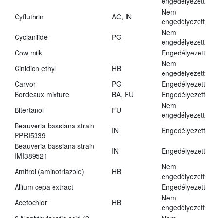
engedélyezett
Nem
Cyfluthrin
AC, IN
engedélyezett
Nem
Cyclanilide
PG
engedélyezett
Cow milk
Engedélyezett
Nem
Cinidion ethyl
HB
engedélyezett
Carvon
PG
Engedélyezett
Bordeaux mixture
BA, FU
Engedélyezett
Nem
Bitertanol
FU
engedélyezett
Beauveria bassiana strain
IN
Engedélyezett
PPRI5339
Beauveria bassiana strain
IN
Engedélyezett
IMI389521
Nem
Amitrol (aminotriazole)
HB
engedélyezett
Allium cepa extract
Engedélyezett
Nem
Acetochlor
HB
engedélyezett