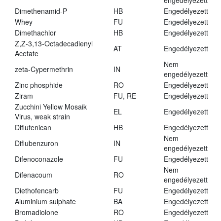
engedélyezett
Dimethenamid-P
HB
Engedélyezett
Whey
FU
Engedélyezett
Dimethachlor
HB
Engedélyezett
Z,Z-3,13-Octadecadienyl
AT
Engedélyezett
Acetate
Nem
zeta-Cypermethrin
IN
engedélyezett
Zinc phosphide
RO
Engedélyezett
Ziram
FU, RE
Engedélyezett
Zucchini Yellow Mosaik
EL
Engedélyezett
Virus, weak strain
Diflufenican
HB
Engedélyezett
Nem
Diflubenzuron
IN
engedélyezett
Difenoconazole
FU
Engedélyezett
Nem
Difenacoum
RO
engedélyezett
Diethofencarb
FU
Engedélyezett
Aluminium sulphate
BA
Engedélyezett
Bromadiolone
RO
Engedélyezett