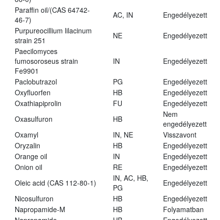
Paraffin oil/(CAS 64742-
AC, IN
Engedélyezett
46-7)
Purpureocillium lilacinum
NE
Engedélyezett
strain 251
Paecilomyces
fumosoroseus strain
IN
Engedélyezett
Fe9901
Paclobutrazol
PG
Engedélyezett
Oxyfluorfen
HB
Engedélyezett
Oxathiapiprolin
FU
Engedélyezett
Nem
Oxasulfuron
HB
engedélyezett
Oxamyl
IN, NE
Visszavont
Oryzalin
HB
Engedélyezett
Orange oil
IN
Engedélyezett
Onion oil
RE
Engedélyezett
IN, AC, HB,
Oleic acid (CAS 112-80-1)
Engedélyezett
PG
Nicosulfuron
HB
Engedélyezett
Napropamide-M
HB
Folyamatban