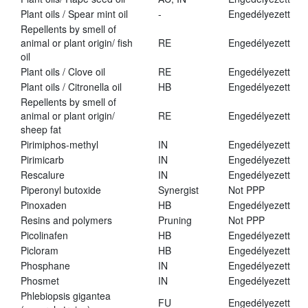
Plant oils / Spear mint oil
-
Engedélyezett
Repellents by smell of
animal or plant origin/ fish
RE
Engedélyezett
oil
Plant oils / Clove oil
RE
Engedélyezett
Plant oils / Citronella oil
HB
Engedélyezett
Repellents by smell of
animal or plant origin/
RE
Engedélyezett
sheep fat
Pirimiphos-methyl
IN
Engedélyezett
Pirimicarb
IN
Engedélyezett
Rescalure
IN
Engedélyezett
Piperonyl butoxide
Synergist
Not PPP
Pinoxaden
HB
Engedélyezett
Resins and polymers
Pruning
Not PPP
Picolinafen
HB
Engedélyezett
Picloram
HB
Engedélyezett
Phosphane
IN
Engedélyezett
Phosmet
IN
Engedélyezett
Phlebiopsis gigantea
FU
Engedélyezett