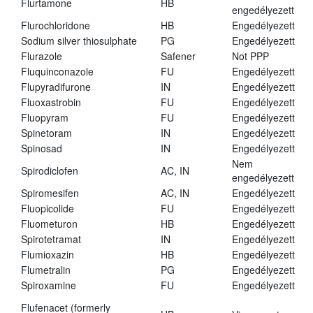
Flurtamone
HB
engedélyezett
Flurochloridone
HB
Engedélyezett
Sodium silver thiosulphate
PG
Engedélyezett
Flurazole
Safener
Not PPP
Fluquinconazole
FU
Engedélyezett
Flupyradifurone
IN
Engedélyezett
Fluoxastrobin
FU
Engedélyezett
Fluopyram
FU
Engedélyezett
Spinetoram
IN
Engedélyezett
Spinosad
IN
Engedélyezett
Nem
Spirodiclofen
AC, IN
engedélyezett
Spiromesifen
AC, IN
Engedélyezett
Fluopicolide
FU
Engedélyezett
Fluometuron
HB
Engedélyezett
Spirotetramat
IN
Engedélyezett
Flumioxazin
HB
Engedélyezett
Flumetralin
PG
Engedélyezett
Spiroxamine
FU
Engedélyezett
Flufenacet (formerly