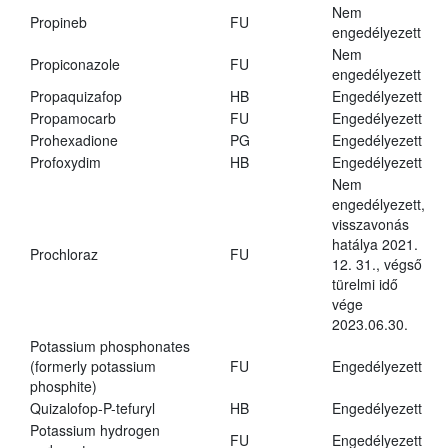
Nem
Propineb
FU
engedélyezett
Nem
Propiconazole
FU
engedélyezett
Propaquizafop
HB
Engedélyezett
Propamocarb
FU
Engedélyezett
Prohexadione
PG
Engedélyezett
Profoxydim
HB
Engedélyezett
Nem
engedélyezett,
visszavonás
hatálya 2021.
Prochloraz
FU
12. 31., végső
türelmi idő
vége
2023.06.30.
Potassium phosphonates
(formerly potassium
FU
Engedélyezett
phosphite)
Quizalofop-P-tefuryl
HB
Engedélyezett
Potassium hydrogen
FU
Engedélyezett