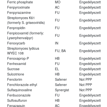
Ferric phosphate
MO
Engedélyezett
Fenpyroximate
AC
Engedélyezett
Fenpyrazamine
FU
Engedélyezett
Streptomyces K61
FU
Engedélyezett
(formerly S. griseoviridis)
Fenpropidin
FU
Engedélyezett
Fenpicoxamid (formerly:
FU
Engedélyezett
Lyserphenvalpyr)
Fenoxycarb
IN
Engedélyezett
Streptomyces lydicus
FU, BA
Engedélyezett
WYEC 108
Fenoxaprop-P
HB
Engedélyezett
Fenhexamid
FU
Engedélyezett
Sucrose
EL
Engedélyezett
Sulcotrione
HB
Engedélyezett
Fenclorim
Safener
Not PPP
Fenchlorazole-ethyl
Safener
Not PPP
Sulfaquinoxaline
Synergist
Not PPP
Fenbuconazole
FU
Engedélyezett
Sulfosulfuron
HB
Engedélyezett
Fenazaquin
AC
Engedélyezett