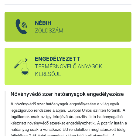
NÉBIH
ZÖLDSZÁM
ENGEDÉLYEZETT
TERMÉSNÖVELŐ ANYAGOK
KERESŐJE
Növényvédő szer hatóanyagok engedélyezése
A növényvédő szer hatóanyagok engedélyezése a világ egyik
legszigorúbb rendszere alapján, Európai Uniós szinten történik. A
tagállamok csak az így létrejövő ún. pozitív lista hatóanyagaiból
készített növényvédő szereket engedélyezhetik. A pozitív listán a
hatóanyag csak a vonatkozó EU rendeletben meghatározott ideig
(általában 7-15 évig) maradhat, utána felül kell vizsgálni. A