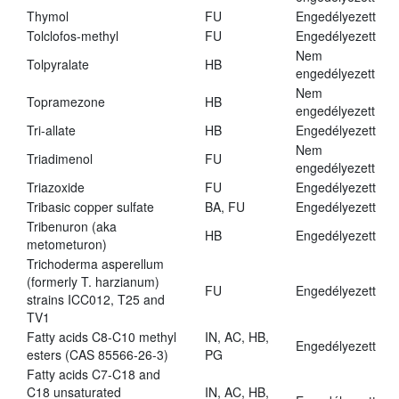
Thymol
FU
Engedélyezett
Tolclofos-methyl
FU
Engedélyezett
Nem
Tolpyralate
HB
engedélyezett
Nem
Topramezone
HB
engedélyezett
Tri-allate
HB
Engedélyezett
Nem
Triadimenol
FU
engedélyezett
Triazoxide
FU
Engedélyezett
Tribasic copper sulfate
BA, FU
Engedélyezett
Tribenuron (aka
HB
Engedélyezett
metometuron)
Trichoderma asperellum
(formerly T. harzianum)
FU
Engedélyezett
strains ICC012, T25 and
TV1
Fatty acids C8-C10 methyl
IN, AC, HB,
Engedélyezett
esters (CAS 85566-26-3)
PG
Fatty acids C7-C18 and
C18 unsaturated
IN, AC, HB,