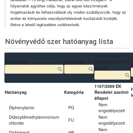
folyamatok együttes célja, hogy az egyes készítmények
forgalmazását és felhasználását oly módon szabályozzák, hogy az
ember és környezete veszélyeztetésének kockázatát kizárják,
illetve a lehető legkisebbre csökkentsék.
Növényvédő szer hatóanyag lista
1107/2009 EK
Hatóanyag
Kategória
Rendelet szerinti
l
állapot
1107/2009 EK
Hatóanyag
Kategória
Rendelet szerinti
l
állapot
Nem
Diphenylamin
PG
engedélyezett
Didecyldimethylammonium
Nem
FU
chloride
engedélyezett
Nem
Dichlobenil
HB