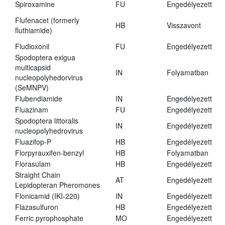
Spiroxamine
FU
Engedélyezett
Flufenacet (formerly
HB
Visszavont
fluthiamide)
Fludioxonil
FU
Engedélyezett
Spodoptera exigua
multicapsid
IN
Folyamatban
nucleopolyhedorvirus
(SeMNPV)
Flubendiamide
IN
Engedélyezett
Fluazinam
FU
Engedélyezett
Spodoptera littoralis
IN
Engedélyezett
nucleopolyhedrovirus
Fluazifop-P
HB
Engedélyezett
Florpyrauxifen-benzyl
HB
Folyamatban
Florasulam
HB
Engedélyezett
Straight Chain
AT
Engedélyezett
Lepidopteran Pheromones
Flonicamid (IKI-220)
IN
Engedélyezett
Flazasulfuron
HB
Engedélyezett
Ferric pyrophosphate
MO
Engedélyezett