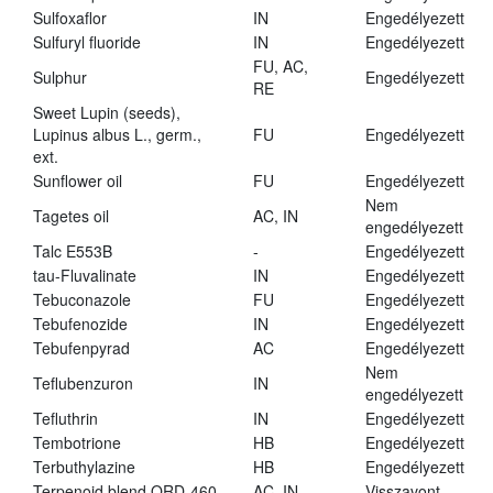
Sulfoxaflor
IN
Engedélyezett
Sulfuryl fluoride
IN
Engedélyezett
FU, AC,
Sulphur
Engedélyezett
RE
Sweet Lupin (seeds),
Lupinus albus L., germ.,
FU
Engedélyezett
ext.
Sunflower oil
FU
Engedélyezett
Nem
Tagetes oil
AC, IN
engedélyezett
Talc E553B
-
Engedélyezett
tau-Fluvalinate
IN
Engedélyezett
Tebuconazole
FU
Engedélyezett
Tebufenozide
IN
Engedélyezett
Tebufenpyrad
AC
Engedélyezett
Nem
Teflubenzuron
IN
engedélyezett
Tefluthrin
IN
Engedélyezett
Tembotrione
HB
Engedélyezett
Terbuthylazine
HB
Engedélyezett
Terpenoid blend QRD-460
AC, IN
Visszavont