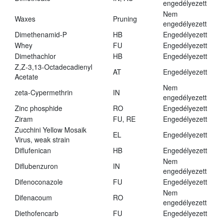
engedélyezett
Nem
Waxes
Pruning
engedélyezett
Dimethenamid-P
HB
Engedélyezett
Whey
FU
Engedélyezett
Dimethachlor
HB
Engedélyezett
Z,Z-3,13-Octadecadienyl
AT
Engedélyezett
Acetate
Nem
zeta-Cypermethrin
IN
engedélyezett
Zinc phosphide
RO
Engedélyezett
Ziram
FU, RE
Engedélyezett
Zucchini Yellow Mosaik
EL
Engedélyezett
Virus, weak strain
Diflufenican
HB
Engedélyezett
Nem
Diflubenzuron
IN
engedélyezett
Difenoconazole
FU
Engedélyezett
Nem
Difenacoum
RO
engedélyezett
Diethofencarb
FU
Engedélyezett