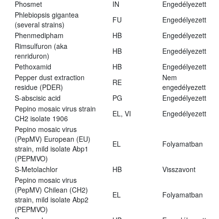
Phosmet
IN
Engedélyezett
Phlebiopsis gigantea
FU
Engedélyezett
(several strains)
Phenmedipham
HB
Engedélyezett
Rimsulfuron (aka
HB
Engedélyezett
renriduron)
Pethoxamid
HB
Engedélyezett
Pepper dust extraction
Nem
RE
residue (PDER)
engedélyezett
S-abscisic acid
PG
Engedélyezett
Pepino mosaic virus strain
EL, VI
Engedélyezett
CH2 isolate 1906
Pepino mosaic virus
(PepMV) European (EU)
EL
Folyamatban
strain, mild isolate Abp1
(PEPMVO)
S-Metolachlor
HB
Visszavont
Pepino mosaic virus
(PepMV) Chilean (CH2)
EL
Folyamatban
strain, mild isolate Abp2
(PEPMVO)