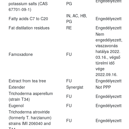
Engedélyezett
potassium salts (CAS
PG
67701-09-1)
IN, AC, HB,
Fatty acids C7 to C20
Engedélyezett
PG
Fat distilation residues
RE
Engedélyezett
Nem
engedélyezett,
visszavonás
hatálya 2022.
Famoxadone
FU
03.16., végső
türelmi idő
vége
2022.09.16.
Extract from tea tree
FU
Engedélyezett
Extender
Synergist
Not PPP
Trichoderma asperellum
FU
Engedélyezett
(strain T34)
Eugenol
FU
Engedélyezett
Trichoderma atroviride
(formerly T. harzianum)
FU
Engedélyezett
strains IMI 206040 and