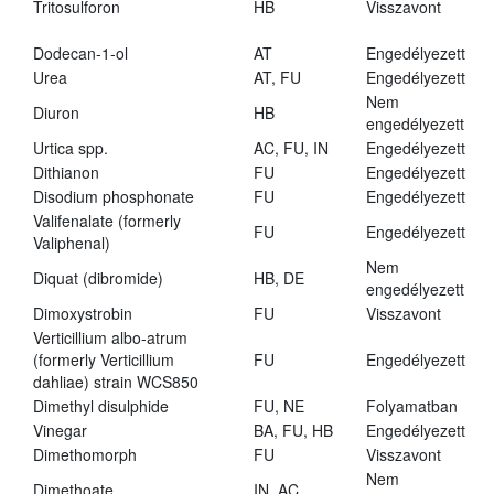
Tritosulforon
HB
Visszavont
Dodecan-1-ol
AT
Engedélyezett
Urea
AT, FU
Engedélyezett
Nem
Diuron
HB
engedélyezett
Urtica spp.
AC, FU, IN
Engedélyezett
Dithianon
FU
Engedélyezett
Disodium phosphonate
FU
Engedélyezett
Valifenalate (formerly
FU
Engedélyezett
Valiphenal)
Nem
Diquat (dibromide)
HB, DE
engedélyezett
Dimoxystrobin
FU
Visszavont
Verticillium albo-atrum
(formerly Verticillium
FU
Engedélyezett
dahliae) strain WCS850
Dimethyl disulphide
FU, NE
Folyamatban
Vinegar
BA, FU, HB
Engedélyezett
Dimethomorph
FU
Visszavont
Nem
Dimethoate
IN, AC