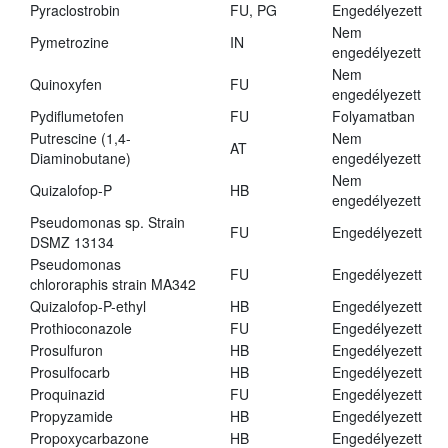
Pyraclostrobin
FU, PG
Engedélyezett
Nem
Pymetrozine
IN
engedélyezett
Nem
Quinoxyfen
FU
engedélyezett
Pydiflumetofen
FU
Folyamatban
Putrescine (1,4-
Nem
AT
Diaminobutane)
engedélyezett
Nem
Quizalofop-P
HB
engedélyezett
Pseudomonas sp. Strain
FU
Engedélyezett
DSMZ 13134
Pseudomonas
FU
Engedélyezett
chlororaphis strain MA342
Quizalofop-P-ethyl
HB
Engedélyezett
Prothioconazole
FU
Engedélyezett
Prosulfuron
HB
Engedélyezett
Prosulfocarb
HB
Engedélyezett
Proquinazid
FU
Engedélyezett
Propyzamide
HB
Engedélyezett
Propoxycarbazone
HB
Engedélyezett