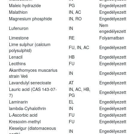
Maleic hydrazide
PG
Engedélyezett
Malathion
IN, AC
Engedélyezett
Magnesium phosphide
IN, RO
Engedélyezett
Nem
Lufenuron
IN
engedélyezett
Limestone
RE
Folyamatban
Lime sulphur (calcium
FU, IN, AC
Engedélyezett
polysulphid)
Lenacil
HB
Engedélyezett
Lecithins
FU
Engedélyezett
Akanthomyces muscarius
IN
Engedélyezett
strain Ve6
Lavandulyl senecioate
AT
Engedélyezett
Lauric acid (CAS 143-07-
IN, AC, HB,
Engedélyezett
7)
PG
Laminarin
EL
Engedélyezett
lambda-Cyhalothrin
IN
Engedélyezett
L-Ascorbic acid
FU
Engedélyezett
Kresoxim-methyl
FU
Engedélyezett
Kieselgur (diatomaceous
IN
Engedélyezett