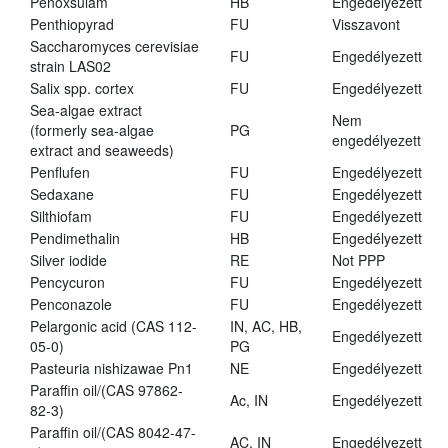
Penoxsulam
HB
Engedélyezett
Penthiopyrad
FU
Visszavont
Saccharomyces cerevisiae
FU
Engedélyezett
strain LAS02
Salix spp. cortex
FU
Engedélyezett
Sea-algae extract
Nem
(formerly sea-algae
PG
engedélyezett
extract and seaweeds)
Penflufen
FU
Engedélyezett
Sedaxane
FU
Engedélyezett
Silthiofam
FU
Engedélyezett
Pendimethalin
HB
Engedélyezett
Silver iodide
RE
Not PPP
Pencycuron
FU
Engedélyezett
Penconazole
FU
Engedélyezett
Pelargonic acid (CAS 112-
IN, AC, HB,
Engedélyezett
05-0)
PG
Pasteuria nishizawae Pn1
NE
Engedélyezett
Paraffin oil/(CAS 97862-
Ac, IN
Engedélyezett
82-3)
Paraffin oil/(CAS 8042-47-
AC, IN
Engedélyezett