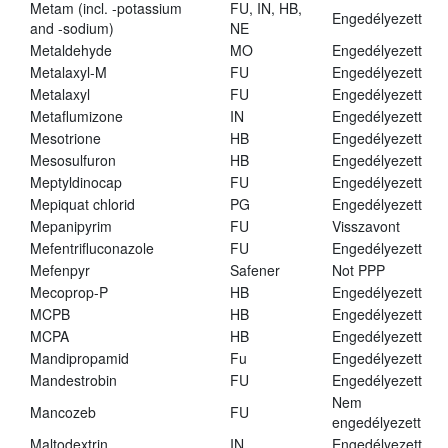
Metam (incl. -potassium
FU, IN, HB,
Engedélyezett
and -sodium)
NE
Metaldehyde
MO
Engedélyezett
Metalaxyl-M
FU
Engedélyezett
Metalaxyl
FU
Engedélyezett
Metaflumizone
IN
Engedélyezett
Mesotrione
HB
Engedélyezett
Mesosulfuron
HB
Engedélyezett
Meptyldinocap
FU
Engedélyezett
Mepiquat chlorid
PG
Engedélyezett
Mepanipyrim
FU
Visszavont
Mefentrifluconazole
FU
Engedélyezett
Mefenpyr
Safener
Not PPP
Mecoprop-P
HB
Engedélyezett
MCPB
HB
Engedélyezett
MCPA
HB
Engedélyezett
Mandipropamid
Fu
Engedélyezett
Mandestrobin
FU
Engedélyezett
Nem
Mancozeb
FU
engedélyezett
Maltodextrin
IN
Engedélyezett