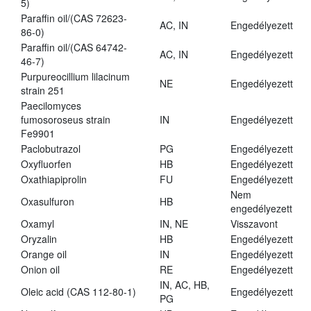
5)
Paraffin oil/(CAS 72623-
AC, IN
Engedélyezett
86-0)
Paraffin oil/(CAS 64742-
AC, IN
Engedélyezett
46-7)
Purpureocillium lilacinum
NE
Engedélyezett
strain 251
Paecilomyces
fumosoroseus strain
IN
Engedélyezett
Fe9901
Paclobutrazol
PG
Engedélyezett
Oxyfluorfen
HB
Engedélyezett
Oxathiapiprolin
FU
Engedélyezett
Nem
Oxasulfuron
HB
engedélyezett
Oxamyl
IN, NE
Visszavont
Oryzalin
HB
Engedélyezett
Orange oil
IN
Engedélyezett
Onion oil
RE
Engedélyezett
IN, AC, HB,
Oleic acid (CAS 112-80-1)
Engedélyezett
PG