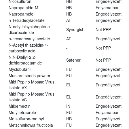
Nicosulfuron
HB
Engedélyezett
Napropamide-M
HB
Folyamatban
Napropamide
HB
Engedélyezett
n-Tetradecylacetate
AT
Engedélyezett
N-octyl bicycloheptene
Synergist
Not PPP
dicarboximide
n-hexadecanyl acetate
AT
Engedélyezett
N-Acetyl thiazolidin-4-
-
Not PPP
carboxylic acid
N,N-Diallyl-2,2-
Safener
Not PPP
dichloroacetamide
Myclobutanil
FU
Engedélyezett
Mustard seeds powder
FU
Engedélyezett
Mild Pepino Mosaic Virus
EL
Engedélyezett
isolate VX 1
Mild Pepino Mosaic Virus
EL
Engedélyezett
isolate VC 1
Milbemectin
IN
Engedélyezett
Metyltetraprole
FU
Folyamatban
Metsulfuron-methyl
HB
Engedélyezett
Metschnikowia fructicola
FU
Engedélyezett