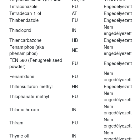
Tetraconazole
FU
Engedélyezett
Tetradecan-1-ol
AT
Engedélyezett
Thiabendazole
FU
Engedélyezett
Nem
Thiacloprid
IN
engedélyezett
Thiencarbazone
HB
Engedélyezett
Fenamiphos (aka
Nem
NE
phenamiphos)
engedélyezett
FEN 560 (Fenugreek seed
FU
Engedélyezett
powder)
Nem
Fenamidone
FU
engedélyezett
Thifensulfuron-methyl
HB
Engedélyezett
Nem
Thiophanate-methyl
FU
engedélyezett
Nem
Thiamethoxam
IN
engedélyezett
Nem
Thiram
FU
engedélyezett
Nem
Thyme oil
IN
engedélyezett