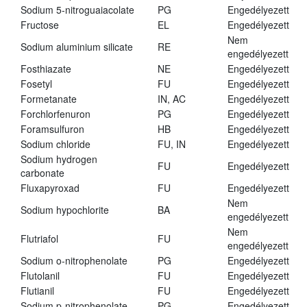
Sodium 5-nitroguaiacolate
PG
Engedélyezett
Fructose
EL
Engedélyezett
Nem
Sodium aluminium silicate
RE
engedélyezett
Fosthiazate
NE
Engedélyezett
Fosetyl
FU
Engedélyezett
Formetanate
IN, AC
Engedélyezett
Forchlorfenuron
PG
Engedélyezett
Foramsulfuron
HB
Engedélyezett
Sodium chloride
FU, IN
Engedélyezett
Sodium hydrogen
FU
Engedélyezett
carbonate
Fluxapyroxad
FU
Engedélyezett
Nem
Sodium hypochlorite
BA
engedélyezett
Nem
Flutriafol
FU
engedélyezett
Sodium o-nitrophenolate
PG
Engedélyezett
Flutolanil
FU
Engedélyezett
Flutianil
FU
Engedélyezett
Sodium p-nitrophenolate
PG
Engedélyezett