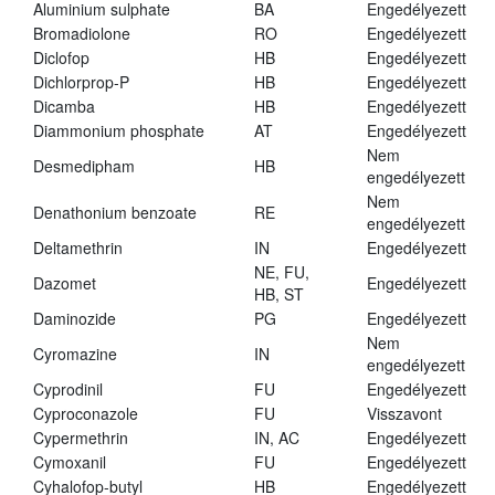
Aluminium sulphate
BA
Engedélyezett
Bromadiolone
RO
Engedélyezett
Diclofop
HB
Engedélyezett
Dichlorprop-P
HB
Engedélyezett
Dicamba
HB
Engedélyezett
Diammonium phosphate
AT
Engedélyezett
Nem
Desmedipham
HB
engedélyezett
Nem
Denathonium benzoate
RE
engedélyezett
Deltamethrin
IN
Engedélyezett
NE, FU,
Dazomet
Engedélyezett
HB, ST
Daminozide
PG
Engedélyezett
Nem
Cyromazine
IN
engedélyezett
Cyprodinil
FU
Engedélyezett
Cyproconazole
FU
Visszavont
Cypermethrin
IN, AC
Engedélyezett
Cymoxanil
FU
Engedélyezett
Cyhalofop-butyl
HB
Engedélyezett