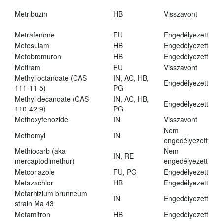
Metribuzin
HB
Visszavont
Metrafenone
FU
Engedélyezett
Metosulam
HB
Engedélyezett
Metobromuron
HB
Engedélyezett
Metiram
FU
Visszavont
Methyl octanoate (CAS
IN, AC, HB,
Engedélyezett
111-11-5)
PG
Methyl decanoate (CAS
IN, AC, HB,
Engedélyezett
110-42-9)
PG
Methoxyfenozide
IN
Visszavont
Nem
Methomyl
IN
engedélyezett
Methiocarb (aka
Nem
IN, RE
mercaptodimethur)
engedélyezett
Metconazole
FU, PG
Engedélyezett
Metazachlor
HB
Engedélyezett
Metarhizium brunneum
IN
Engedélyezett
strain Ma 43
Metamitron
HB
Engedélyezett