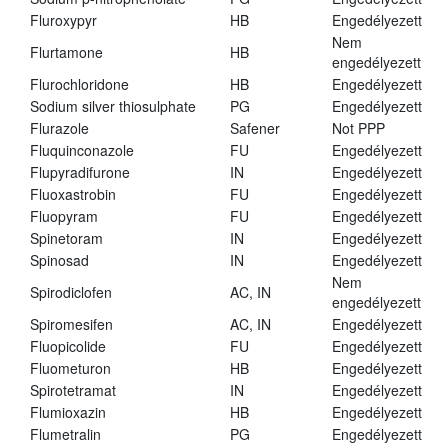
Fluroxypyr
HB
Engedélyezett
Nem
Flurtamone
HB
engedélyezett
Flurochloridone
HB
Engedélyezett
Sodium silver thiosulphate
PG
Engedélyezett
Flurazole
Safener
Not PPP
Fluquinconazole
FU
Engedélyezett
Flupyradifurone
IN
Engedélyezett
Fluoxastrobin
FU
Engedélyezett
Fluopyram
FU
Engedélyezett
Spinetoram
IN
Engedélyezett
Spinosad
IN
Engedélyezett
Nem
Spirodiclofen
AC, IN
engedélyezett
Spiromesifen
AC, IN
Engedélyezett
Fluopicolide
FU
Engedélyezett
Fluometuron
HB
Engedélyezett
Spirotetramat
IN
Engedélyezett
Flumioxazin
HB
Engedélyezett
Flumetralin
PG
Engedélyezett