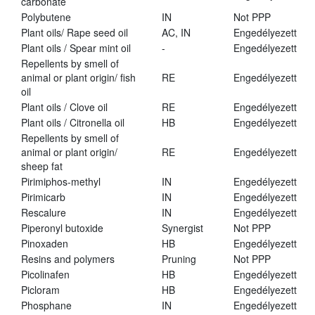
carbonate
Polybutene
IN
Not PPP
Plant oils/ Rape seed oil
AC, IN
Engedélyezett
Plant oils / Spear mint oil
-
Engedélyezett
Repellents by smell of
animal or plant origin/ fish
RE
Engedélyezett
oil
Plant oils / Clove oil
RE
Engedélyezett
Plant oils / Citronella oil
HB
Engedélyezett
Repellents by smell of
animal or plant origin/
RE
Engedélyezett
sheep fat
Pirimiphos-methyl
IN
Engedélyezett
Pirimicarb
IN
Engedélyezett
Rescalure
IN
Engedélyezett
Piperonyl butoxide
Synergist
Not PPP
Pinoxaden
HB
Engedélyezett
Resins and polymers
Pruning
Not PPP
Picolinafen
HB
Engedélyezett
Picloram
HB
Engedélyezett
Phosphane
IN
Engedélyezett