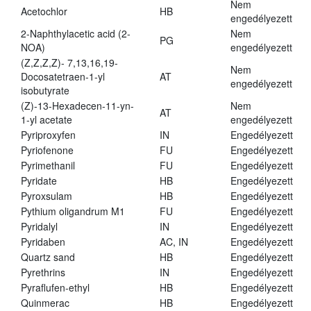
Nem
Acetochlor
HB
engedélyezett
2-Naphthylacetic acid (2-
Nem
PG
NOA)
engedélyezett
(Z,Z,Z,Z)- 7,13,16,19-
Nem
Docosatetraen-1-yl
AT
engedélyezett
isobutyrate
(Z)-13-Hexadecen-11-yn-
Nem
AT
1-yl acetate
engedélyezett
Pyriproxyfen
IN
Engedélyezett
Pyriofenone
FU
Engedélyezett
Pyrimethanil
FU
Engedélyezett
Pyridate
HB
Engedélyezett
Pyroxsulam
HB
Engedélyezett
Pythium oligandrum M1
FU
Engedélyezett
Pyridalyl
IN
Engedélyezett
Pyridaben
AC, IN
Engedélyezett
Quartz sand
HB
Engedélyezett
Pyrethrins
IN
Engedélyezett
Pyraflufen-ethyl
HB
Engedélyezett
Quinmerac
HB
Engedélyezett