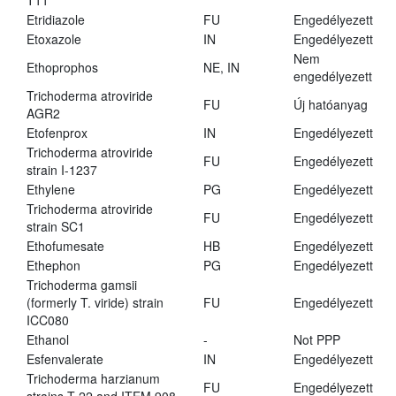
T11
Etridiazole
FU
Engedélyezett
Etoxazole
IN
Engedélyezett
Nem
Ethoprophos
NE, IN
engedélyezett
Trichoderma atroviride
FU
Új hatóanyag
AGR2
Etofenprox
IN
Engedélyezett
Trichoderma atroviride
FU
Engedélyezett
strain I-1237
Ethylene
PG
Engedélyezett
Trichoderma atroviride
FU
Engedélyezett
strain SC1
Ethofumesate
HB
Engedélyezett
Ethephon
PG
Engedélyezett
Trichoderma gamsii
(formerly T. viride) strain
FU
Engedélyezett
ICC080
Ethanol
-
Not PPP
Esfenvalerate
IN
Engedélyezett
Trichoderma harzianum
FU
Engedélyezett