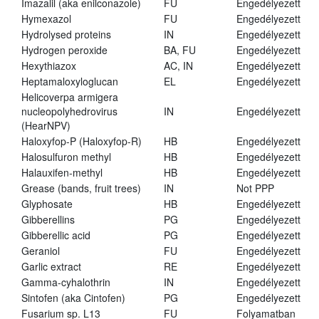
Imazalil (aka enilconazole)
FU
Engedélyezett
Hymexazol
FU
Engedélyezett
Hydrolysed proteins
IN
Engedélyezett
Hydrogen peroxide
BA, FU
Engedélyezett
Hexythiazox
AC, IN
Engedélyezett
Heptamaloxyloglucan
EL
Engedélyezett
Helicoverpa armigera
nucleopolyhedrovirus
IN
Engedélyezett
(HearNPV)
Haloxyfop-P (Haloxyfop-R)
HB
Engedélyezett
Halosulfuron methyl
HB
Engedélyezett
Halauxifen-methyl
HB
Engedélyezett
Grease (bands, fruit trees)
IN
Not PPP
Glyphosate
HB
Engedélyezett
Gibberellins
PG
Engedélyezett
Gibberellic acid
PG
Engedélyezett
Geraniol
FU
Engedélyezett
Garlic extract
RE
Engedélyezett
Gamma-cyhalothrin
IN
Engedélyezett
Sintofen (aka Cintofen)
PG
Engedélyezett
Fusarium sp. L13
FU
Folyamatban