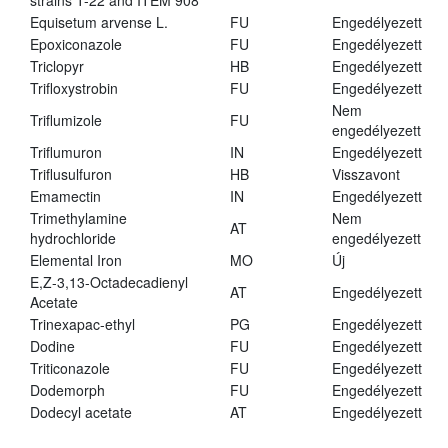
strains T-22 and ITEM 908
Equisetum arvense L.
FU
Engedélyezett
Epoxiconazole
FU
Engedélyezett
Triclopyr
HB
Engedélyezett
Trifloxystrobin
FU
Engedélyezett
Nem
Triflumizole
FU
engedélyezett
Triflumuron
IN
Engedélyezett
Triflusulfuron
HB
Visszavont
Emamectin
IN
Engedélyezett
Trimethylamine
Nem
AT
hydrochloride
engedélyezett
Elemental Iron
MO
Új
E,Z-3,13-Octadecadienyl
AT
Engedélyezett
Acetate
Trinexapac-ethyl
PG
Engedélyezett
Dodine
FU
Engedélyezett
Triticonazole
FU
Engedélyezett
Dodemorph
FU
Engedélyezett
Dodecyl acetate
AT
Engedélyezett