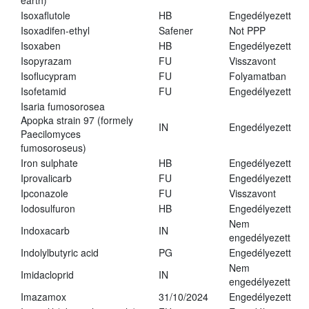
earth)
Isoxaflutole
HB
Engedélyezett
Isoxadifen-ethyl
Safener
Not PPP
Isoxaben
HB
Engedélyezett
Isopyrazam
FU
Visszavont
Isoflucypram
FU
Folyamatban
Isofetamid
FU
Engedélyezett
Isaria fumosorosea
Apopka strain 97 (formely
IN
Engedélyezett
Paecilomyces
fumosoroseus)
Iron sulphate
HB
Engedélyezett
Iprovalicarb
FU
Engedélyezett
Ipconazole
FU
Visszavont
Iodosulfuron
HB
Engedélyezett
Nem
Indoxacarb
IN
engedélyezett
Indolylbutyric acid
PG
Engedélyezett
Nem
Imidacloprid
IN
engedélyezett
Imazamox
31/10/2024
Engedélyezett