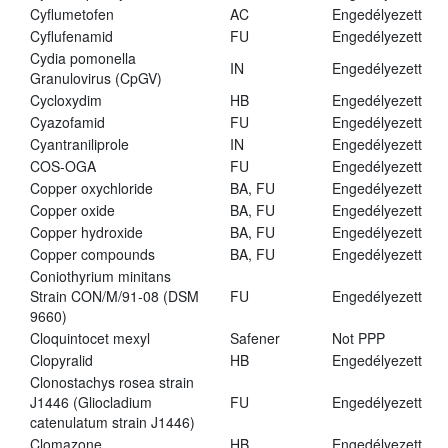
Cyflumetofen
AC
Engedélyezett
Cyflufenamid
FU
Engedélyezett
Cydia pomonella
IN
Engedélyezett
Granulovirus (CpGV)
Cycloxydim
HB
Engedélyezett
Cyazofamid
FU
Engedélyezett
Cyantraniliprole
IN
Engedélyezett
COS-OGA
FU
Engedélyezett
Copper oxychloride
BA, FU
Engedélyezett
Copper oxide
BA, FU
Engedélyezett
Copper hydroxide
BA, FU
Engedélyezett
Copper compounds
BA, FU
Engedélyezett
Coniothyrium minitans
Strain CON/M/91-08 (DSM
FU
Engedélyezett
9660)
Cloquintocet mexyl
Safener
Not PPP
Clopyralid
HB
Engedélyezett
Clonostachys rosea strain
J1446 (Gliocladium
FU
Engedélyezett
catenulatum strain J1446)
Clomazone
HB
Engedélyezett