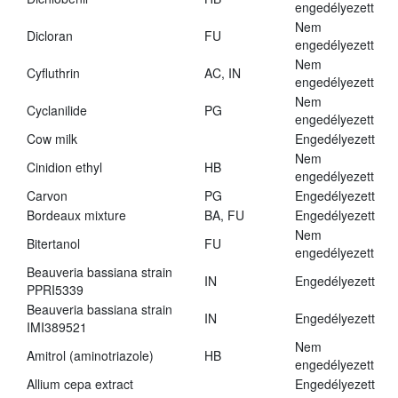
engedélyezett
Nem
Dicloran
FU
engedélyezett
Nem
Cyfluthrin
AC, IN
engedélyezett
Nem
Cyclanilide
PG
engedélyezett
Cow milk
Engedélyezett
Nem
Cinidion ethyl
HB
engedélyezett
Carvon
PG
Engedélyezett
Bordeaux mixture
BA, FU
Engedélyezett
Nem
Bitertanol
FU
engedélyezett
Beauveria bassiana strain
IN
Engedélyezett
PPRI5339
Beauveria bassiana strain
IN
Engedélyezett
IMI389521
Nem
Amitrol (aminotriazole)
HB
engedélyezett
Allium cepa extract
Engedélyezett