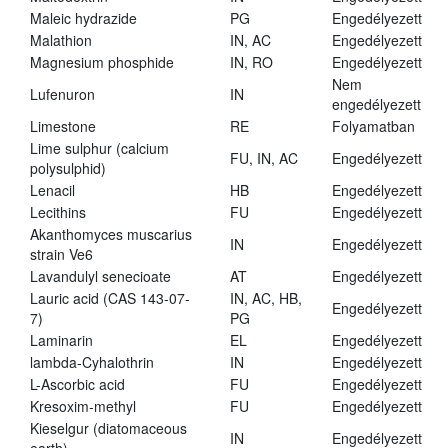
Maleic hydrazide
PG
Engedélyezett
Malathion
IN, AC
Engedélyezett
Magnesium phosphide
IN, RO
Engedélyezett
Nem
Lufenuron
IN
engedélyezett
Limestone
RE
Folyamatban
Lime sulphur (calcium
FU, IN, AC
Engedélyezett
polysulphid)
Lenacil
HB
Engedélyezett
Lecithins
FU
Engedélyezett
Akanthomyces muscarius
IN
Engedélyezett
strain Ve6
Lavandulyl senecioate
AT
Engedélyezett
Lauric acid (CAS 143-07-
IN, AC, HB,
Engedélyezett
7)
PG
Laminarin
EL
Engedélyezett
lambda-Cyhalothrin
IN
Engedélyezett
L-Ascorbic acid
FU
Engedélyezett
Kresoxim-methyl
FU
Engedélyezett
Kieselgur (diatomaceous
IN
Engedélyezett