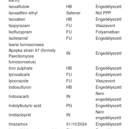
earth)
Isoxaflutole
HB
Engedélyezett
Isoxadifen-ethyl
Safener
Not PPP
Isoxaben
HB
Engedélyezett
Isopyrazam
FU
Visszavont
Isoflucypram
FU
Folyamatban
Isofetamid
FU
Engedélyezett
Isaria fumosorosea
Apopka strain 97 (formely
IN
Engedélyezett
Paecilomyces
fumosoroseus)
Iron sulphate
HB
Engedélyezett
Iprovalicarb
FU
Engedélyezett
Ipconazole
FU
Visszavont
Iodosulfuron
HB
Engedélyezett
Nem
Indoxacarb
IN
engedélyezett
Indolylbutyric acid
PG
Engedélyezett
Nem
Imidacloprid
IN
engedélyezett
Imazamox
31/10/2024
Engedélyezett