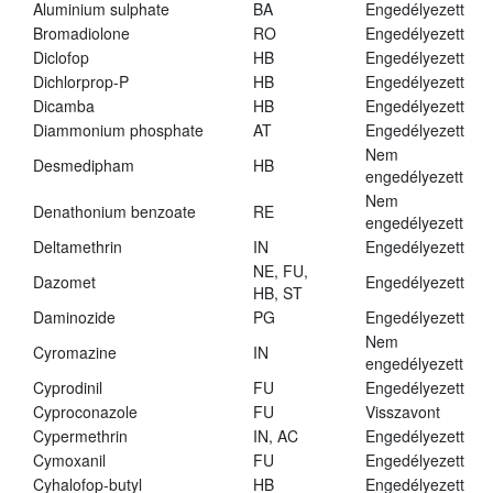
Aluminium sulphate
BA
Engedélyezett
Bromadiolone
RO
Engedélyezett
Diclofop
HB
Engedélyezett
Dichlorprop-P
HB
Engedélyezett
Dicamba
HB
Engedélyezett
Diammonium phosphate
AT
Engedélyezett
Nem
Desmedipham
HB
engedélyezett
Nem
Denathonium benzoate
RE
engedélyezett
Deltamethrin
IN
Engedélyezett
NE, FU,
Dazomet
Engedélyezett
HB, ST
Daminozide
PG
Engedélyezett
Nem
Cyromazine
IN
engedélyezett
Cyprodinil
FU
Engedélyezett
Cyproconazole
FU
Visszavont
Cypermethrin
IN, AC
Engedélyezett
Cymoxanil
FU
Engedélyezett
Cyhalofop-butyl
HB
Engedélyezett