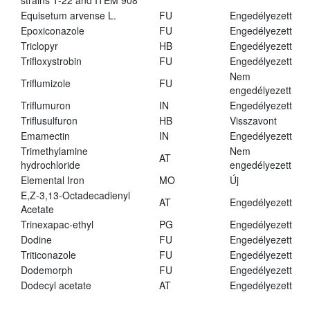
strains T-22 and ITEM 908
Equisetum arvense L.
FU
Engedélyezett
Epoxiconazole
FU
Engedélyezett
Triclopyr
HB
Engedélyezett
Trifloxystrobin
FU
Engedélyezett
Nem
Triflumizole
FU
engedélyezett
Triflumuron
IN
Engedélyezett
Triflusulfuron
HB
Visszavont
Emamectin
IN
Engedélyezett
Trimethylamine
Nem
AT
hydrochloride
engedélyezett
Elemental Iron
MO
Új
E,Z-3,13-Octadecadienyl
AT
Engedélyezett
Acetate
Trinexapac-ethyl
PG
Engedélyezett
Dodine
FU
Engedélyezett
Triticonazole
FU
Engedélyezett
Dodemorph
FU
Engedélyezett
Dodecyl acetate
AT
Engedélyezett