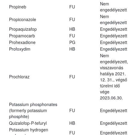
Nem
Propineb
FU
engedélyezett
Nem
Propiconazole
FU
engedélyezett
Propaquizafop
HB
Engedélyezett
Propamocarb
FU
Engedélyezett
Prohexadione
PG
Engedélyezett
Profoxydim
HB
Engedélyezett
Nem
engedélyezett,
visszavonás
hatálya 2021.
Prochloraz
FU
12. 31., végső
türelmi idő
vége
2023.06.30.
Potassium phosphonates
(formerly potassium
FU
Engedélyezett
phosphite)
Quizalofop-P-tefuryl
HB
Engedélyezett
Potassium hydrogen
FU
Engedélyezett