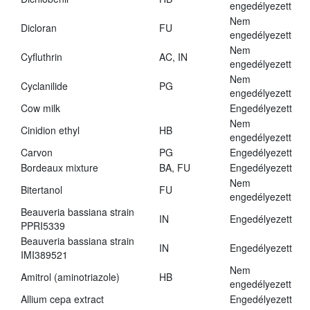
engedélyezett
Nem
Dicloran
FU
engedélyezett
Nem
Cyfluthrin
AC, IN
engedélyezett
Nem
Cyclanilide
PG
engedélyezett
Cow milk
Engedélyezett
Nem
Cinidion ethyl
HB
engedélyezett
Carvon
PG
Engedélyezett
Bordeaux mixture
BA, FU
Engedélyezett
Nem
Bitertanol
FU
engedélyezett
Beauveria bassiana strain
IN
Engedélyezett
PPRI5339
Beauveria bassiana strain
IN
Engedélyezett
IMI389521
Nem
Amitrol (aminotriazole)
HB
engedélyezett
Allium cepa extract
Engedélyezett