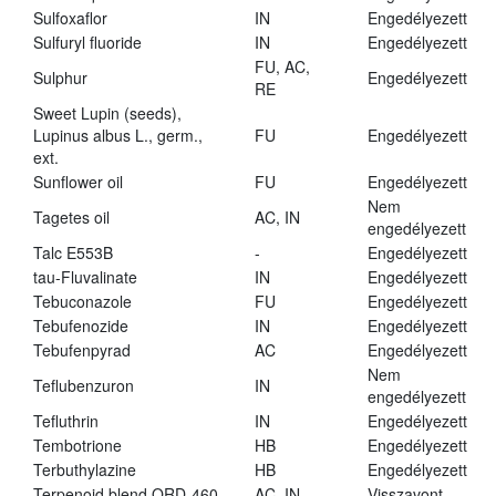
Sulfoxaflor
IN
Engedélyezett
Sulfuryl fluoride
IN
Engedélyezett
FU, AC,
Sulphur
Engedélyezett
RE
Sweet Lupin (seeds),
Lupinus albus L., germ.,
FU
Engedélyezett
ext.
Sunflower oil
FU
Engedélyezett
Nem
Tagetes oil
AC, IN
engedélyezett
Talc E553B
-
Engedélyezett
tau-Fluvalinate
IN
Engedélyezett
Tebuconazole
FU
Engedélyezett
Tebufenozide
IN
Engedélyezett
Tebufenpyrad
AC
Engedélyezett
Nem
Teflubenzuron
IN
engedélyezett
Tefluthrin
IN
Engedélyezett
Tembotrione
HB
Engedélyezett
Terbuthylazine
HB
Engedélyezett
Terpenoid blend QRD-460
AC, IN
Visszavont