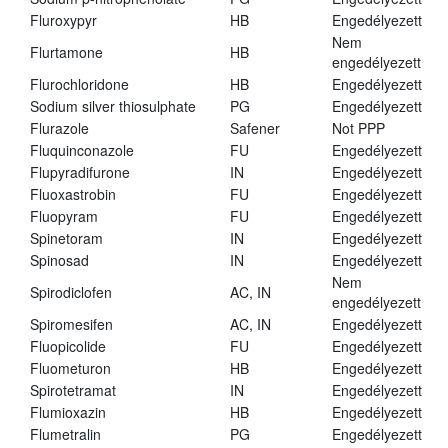
Fluroxypyr
HB
Engedélyezett
Nem
Flurtamone
HB
engedélyezett
Flurochloridone
HB
Engedélyezett
Sodium silver thiosulphate
PG
Engedélyezett
Flurazole
Safener
Not PPP
Fluquinconazole
FU
Engedélyezett
Flupyradifurone
IN
Engedélyezett
Fluoxastrobin
FU
Engedélyezett
Fluopyram
FU
Engedélyezett
Spinetoram
IN
Engedélyezett
Spinosad
IN
Engedélyezett
Nem
Spirodiclofen
AC, IN
engedélyezett
Spiromesifen
AC, IN
Engedélyezett
Fluopicolide
FU
Engedélyezett
Fluometuron
HB
Engedélyezett
Spirotetramat
IN
Engedélyezett
Flumioxazin
HB
Engedélyezett
Flumetralin
PG
Engedélyezett