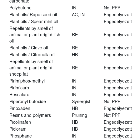
carbonate
Polybutene
IN
Not PPP
Plant oils/ Rape seed oil
AC, IN
Engedélyezett
Plant oils / Spear mint oil
-
Engedélyezett
Repellents by smell of
animal or plant origin/ fish
RE
Engedélyezett
oil
Plant oils / Clove oil
RE
Engedélyezett
Plant oils / Citronella oil
HB
Engedélyezett
Repellents by smell of
animal or plant origin/
RE
Engedélyezett
sheep fat
Pirimiphos-methyl
IN
Engedélyezett
Pirimicarb
IN
Engedélyezett
Rescalure
IN
Engedélyezett
Piperonyl butoxide
Synergist
Not PPP
Pinoxaden
HB
Engedélyezett
Resins and polymers
Pruning
Not PPP
Picolinafen
HB
Engedélyezett
Picloram
HB
Engedélyezett
Phosphane
IN
Engedélyezett