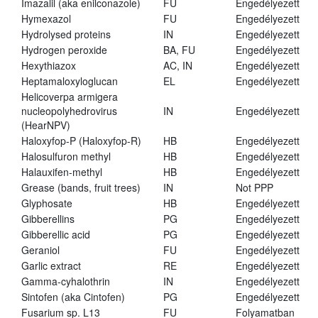
Imazalil (aka enilconazole)
FU
Engedélyezett
Hymexazol
FU
Engedélyezett
Hydrolysed proteins
IN
Engedélyezett
Hydrogen peroxide
BA, FU
Engedélyezett
Hexythiazox
AC, IN
Engedélyezett
Heptamaloxyloglucan
EL
Engedélyezett
Helicoverpa armigera
nucleopolyhedrovirus
IN
Engedélyezett
(HearNPV)
Haloxyfop-P (Haloxyfop-R)
HB
Engedélyezett
Halosulfuron methyl
HB
Engedélyezett
Halauxifen-methyl
HB
Engedélyezett
Grease (bands, fruit trees)
IN
Not PPP
Glyphosate
HB
Engedélyezett
Gibberellins
PG
Engedélyezett
Gibberellic acid
PG
Engedélyezett
Geraniol
FU
Engedélyezett
Garlic extract
RE
Engedélyezett
Gamma-cyhalothrin
IN
Engedélyezett
Sintofen (aka Cintofen)
PG
Engedélyezett
Fusarium sp. L13
FU
Folyamatban