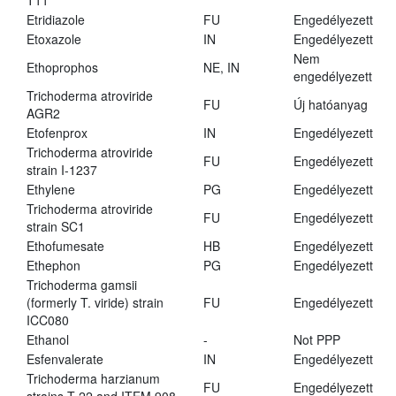
T11
Etridiazole
FU
Engedélyezett
Etoxazole
IN
Engedélyezett
Nem
Ethoprophos
NE, IN
engedélyezett
Trichoderma atroviride
FU
Új hatóanyag
AGR2
Etofenprox
IN
Engedélyezett
Trichoderma atroviride
FU
Engedélyezett
strain I-1237
Ethylene
PG
Engedélyezett
Trichoderma atroviride
FU
Engedélyezett
strain SC1
Ethofumesate
HB
Engedélyezett
Ethephon
PG
Engedélyezett
Trichoderma gamsii
(formerly T. viride) strain
FU
Engedélyezett
ICC080
Ethanol
-
Not PPP
Esfenvalerate
IN
Engedélyezett
Trichoderma harzianum
FU
Engedélyezett