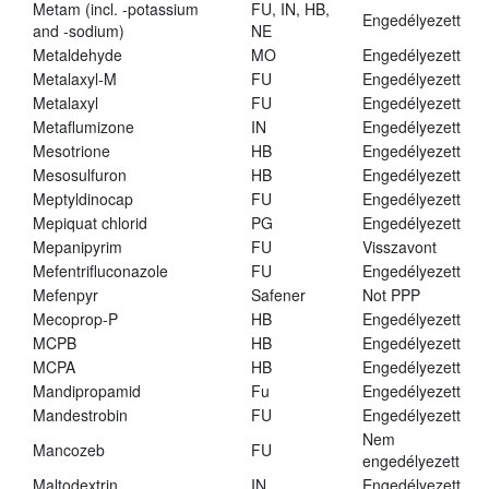
Metam (incl. -potassium
FU, IN, HB,
Engedélyezett
and -sodium)
NE
Metaldehyde
MO
Engedélyezett
Metalaxyl-M
FU
Engedélyezett
Metalaxyl
FU
Engedélyezett
Metaflumizone
IN
Engedélyezett
Mesotrione
HB
Engedélyezett
Mesosulfuron
HB
Engedélyezett
Meptyldinocap
FU
Engedélyezett
Mepiquat chlorid
PG
Engedélyezett
Mepanipyrim
FU
Visszavont
Mefentrifluconazole
FU
Engedélyezett
Mefenpyr
Safener
Not PPP
Mecoprop-P
HB
Engedélyezett
MCPB
HB
Engedélyezett
MCPA
HB
Engedélyezett
Mandipropamid
Fu
Engedélyezett
Mandestrobin
FU
Engedélyezett
Nem
Mancozeb
FU
engedélyezett
Maltodextrin
IN
Engedélyezett