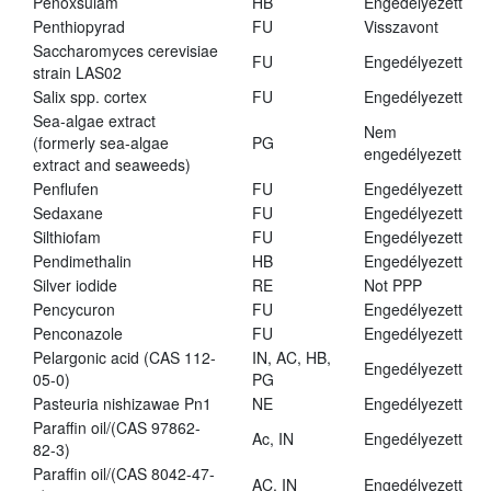
Penoxsulam
HB
Engedélyezett
Penthiopyrad
FU
Visszavont
Saccharomyces cerevisiae
FU
Engedélyezett
strain LAS02
Salix spp. cortex
FU
Engedélyezett
Sea-algae extract
Nem
(formerly sea-algae
PG
engedélyezett
extract and seaweeds)
Penflufen
FU
Engedélyezett
Sedaxane
FU
Engedélyezett
Silthiofam
FU
Engedélyezett
Pendimethalin
HB
Engedélyezett
Silver iodide
RE
Not PPP
Pencycuron
FU
Engedélyezett
Penconazole
FU
Engedélyezett
Pelargonic acid (CAS 112-
IN, AC, HB,
Engedélyezett
05-0)
PG
Pasteuria nishizawae Pn1
NE
Engedélyezett
Paraffin oil/(CAS 97862-
Ac, IN
Engedélyezett
82-3)
Paraffin oil/(CAS 8042-47-
AC, IN
Engedélyezett