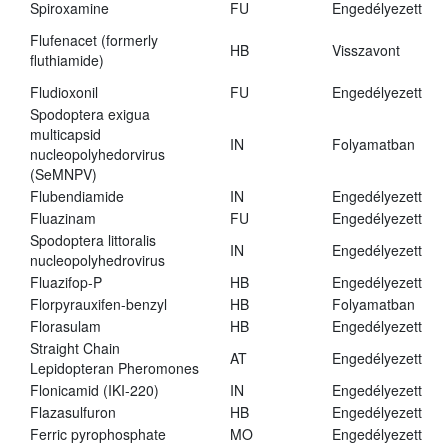
Spiroxamine
FU
Engedélyezett
Flufenacet (formerly
HB
Visszavont
fluthiamide)
Fludioxonil
FU
Engedélyezett
Spodoptera exigua
multicapsid
IN
Folyamatban
nucleopolyhedorvirus
(SeMNPV)
Flubendiamide
IN
Engedélyezett
Fluazinam
FU
Engedélyezett
Spodoptera littoralis
IN
Engedélyezett
nucleopolyhedrovirus
Fluazifop-P
HB
Engedélyezett
Florpyrauxifen-benzyl
HB
Folyamatban
Florasulam
HB
Engedélyezett
Straight Chain
AT
Engedélyezett
Lepidopteran Pheromones
Flonicamid (IKI-220)
IN
Engedélyezett
Flazasulfuron
HB
Engedélyezett
Ferric pyrophosphate
MO
Engedélyezett