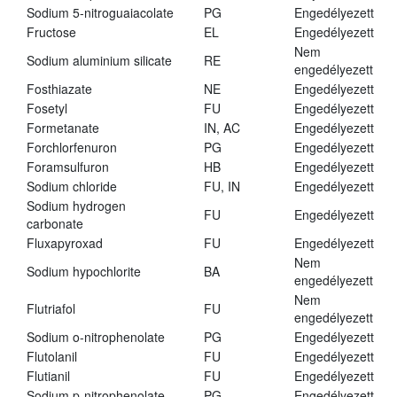
Sodium 5-nitroguaiacolate
PG
Engedélyezett
Fructose
EL
Engedélyezett
Nem
Sodium aluminium silicate
RE
engedélyezett
Fosthiazate
NE
Engedélyezett
Fosetyl
FU
Engedélyezett
Formetanate
IN, AC
Engedélyezett
Forchlorfenuron
PG
Engedélyezett
Foramsulfuron
HB
Engedélyezett
Sodium chloride
FU, IN
Engedélyezett
Sodium hydrogen
FU
Engedélyezett
carbonate
Fluxapyroxad
FU
Engedélyezett
Nem
Sodium hypochlorite
BA
engedélyezett
Nem
Flutriafol
FU
engedélyezett
Sodium o-nitrophenolate
PG
Engedélyezett
Flutolanil
FU
Engedélyezett
Flutianil
FU
Engedélyezett
Sodium p-nitrophenolate
PG
Engedélyezett