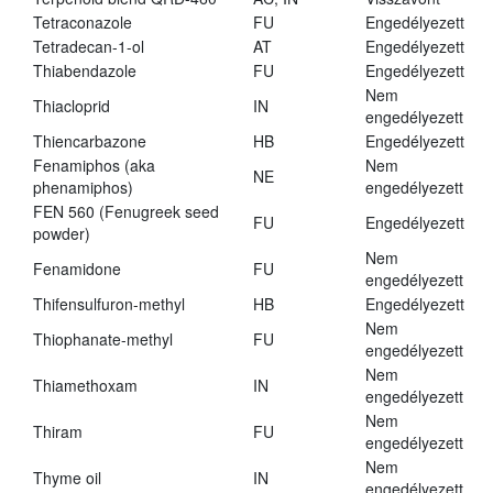
Tetraconazole
FU
Engedélyezett
Tetradecan-1-ol
AT
Engedélyezett
Thiabendazole
FU
Engedélyezett
Nem
Thiacloprid
IN
engedélyezett
Thiencarbazone
HB
Engedélyezett
Fenamiphos (aka
Nem
NE
phenamiphos)
engedélyezett
FEN 560 (Fenugreek seed
FU
Engedélyezett
powder)
Nem
Fenamidone
FU
engedélyezett
Thifensulfuron-methyl
HB
Engedélyezett
Nem
Thiophanate-methyl
FU
engedélyezett
Nem
Thiamethoxam
IN
engedélyezett
Nem
Thiram
FU
engedélyezett
Nem
Thyme oil
IN
engedélyezett