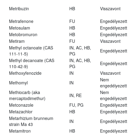
Metribuzin
HB
Visszavont
Metrafenone
FU
Engedélyezett
Metosulam
HB
Engedélyezett
Metobromuron
HB
Engedélyezett
Metiram
FU
Visszavont
Methyl octanoate (CAS
IN, AC, HB,
Engedélyezett
111-11-5)
PG
Methyl decanoate (CAS
IN, AC, HB,
Engedélyezett
110-42-9)
PG
Methoxyfenozide
IN
Visszavont
Nem
Methomyl
IN
engedélyezett
Methiocarb (aka
Nem
IN, RE
mercaptodimethur)
engedélyezett
Metconazole
FU, PG
Engedélyezett
Metazachlor
HB
Engedélyezett
Metarhizium brunneum
IN
Engedélyezett
strain Ma 43
Metamitron
HB
Engedélyezett