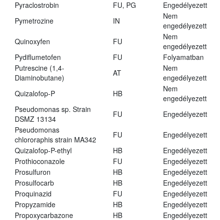
Pyraclostrobin
FU, PG
Engedélyezett
Nem
Pymetrozine
IN
engedélyezett
Nem
Quinoxyfen
FU
engedélyezett
Pydiflumetofen
FU
Folyamatban
Putrescine (1,4-
Nem
AT
Diaminobutane)
engedélyezett
Nem
Quizalofop-P
HB
engedélyezett
Pseudomonas sp. Strain
FU
Engedélyezett
DSMZ 13134
Pseudomonas
FU
Engedélyezett
chlororaphis strain MA342
Quizalofop-P-ethyl
HB
Engedélyezett
Prothioconazole
FU
Engedélyezett
Prosulfuron
HB
Engedélyezett
Prosulfocarb
HB
Engedélyezett
Proquinazid
FU
Engedélyezett
Propyzamide
HB
Engedélyezett
Propoxycarbazone
HB
Engedélyezett