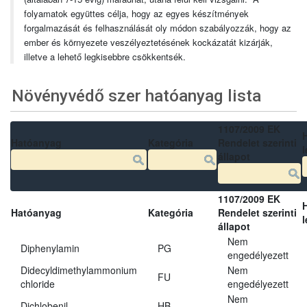
folyamatok együttes célja, hogy az egyes készítmények
forgalmazását és felhasználását oly módon szabályozzák, hogy az
ember és környezete veszélyeztetésének kockázatát kizárják,
illetve a lehető legkisebbre csökkentsék.
Növényvédő szer hatóanyag lista
1107/2009 EK
Hatóanyag
Kategória
Rendelet szerinti
l
állapot
1107/2009 EK
Hatóanyag
Kategória
Rendelet szerinti
l
állapot
Nem
Diphenylamin
PG
engedélyezett
Didecyldimethylammonium
Nem
FU
chloride
engedélyezett
Nem
Dichlobenil
HB