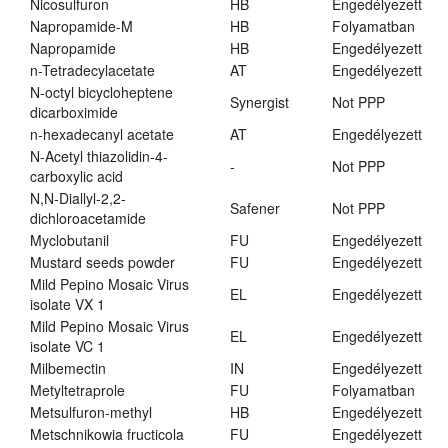
Nicosulfuron
HB
Engedélyezett
Napropamide-M
HB
Folyamatban
Napropamide
HB
Engedélyezett
n-Tetradecylacetate
AT
Engedélyezett
N-octyl bicycloheptene
Synergist
Not PPP
dicarboximide
n-hexadecanyl acetate
AT
Engedélyezett
N-Acetyl thiazolidin-4-
-
Not PPP
carboxylic acid
N,N-Diallyl-2,2-
Safener
Not PPP
dichloroacetamide
Myclobutanil
FU
Engedélyezett
Mustard seeds powder
FU
Engedélyezett
Mild Pepino Mosaic Virus
EL
Engedélyezett
isolate VX 1
Mild Pepino Mosaic Virus
EL
Engedélyezett
isolate VC 1
Milbemectin
IN
Engedélyezett
Metyltetraprole
FU
Folyamatban
Metsulfuron-methyl
HB
Engedélyezett
Metschnikowia fructicola
FU
Engedélyezett