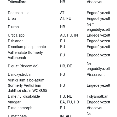
Tritosulforon
HB
Visszavont
Dodecan-1-ol
AT
Engedélyezett
Urea
AT, FU
Engedélyezett
Nem
Diuron
HB
engedélyezett
Urtica spp.
AC, FU, IN
Engedélyezett
Dithianon
FU
Engedélyezett
Disodium phosphonate
FU
Engedélyezett
Valifenalate (formerly
FU
Engedélyezett
Valiphenal)
Nem
Diquat (dibromide)
HB, DE
engedélyezett
Dimoxystrobin
FU
Visszavont
Verticillium albo-atrum
(formerly Verticillium
FU
Engedélyezett
dahliae) strain WCS850
Dimethyl disulphide
FU, NE
Folyamatban
Vinegar
BA, FU, HB
Engedélyezett
Dimethomorph
FU
Visszavont
Nem
Dimethoate
IN, AC