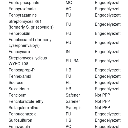
Ferric phosphate
MO
Engedélyezett
Fenpyroximate
AC
Engedélyezett
Fenpyrazamine
FU
Engedélyezett
Streptomyces K61
FU
Engedélyezett
(formerly S. griseoviridis)
Fenpropidin
FU
Engedélyezett
Fenpicoxamid (formerly:
FU
Engedélyezett
Lyserphenvalpyr)
Fenoxycarb
IN
Engedélyezett
Streptomyces lydicus
FU, BA
Engedélyezett
WYEC 108
Fenoxaprop-P
HB
Engedélyezett
Fenhexamid
FU
Engedélyezett
Sucrose
EL
Engedélyezett
Sulcotrione
HB
Engedélyezett
Fenclorim
Safener
Not PPP
Fenchlorazole-ethyl
Safener
Not PPP
Sulfaquinoxaline
Synergist
Not PPP
Fenbuconazole
FU
Engedélyezett
Sulfosulfuron
HB
Engedélyezett
Fenazaquin
AC
Engedélyezett