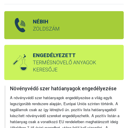
NÉBIH
ZÖLDSZÁM
ENGEDÉLYEZETT
TERMÉSNÖVELŐ ANYAGOK
KERESŐJE
Növényvédő szer hatóanyagok engedélyezése
A növényvédő szer hatóanyagok engedélyezése a világ egyik
legszigorúbb rendszere alapján, Európai Uniós szinten történik. A
tagállamok csak az így létrejövő ún. pozitív lista hatóanyagaiból
készített növényvédő szereket engedélyezhetik. A pozitív listán a
hatóanyag csak a vonatkozó EU rendeletben meghatározott ideig
(általában 7-15 évig) maradhat, utána felül kell vizsgálni. A