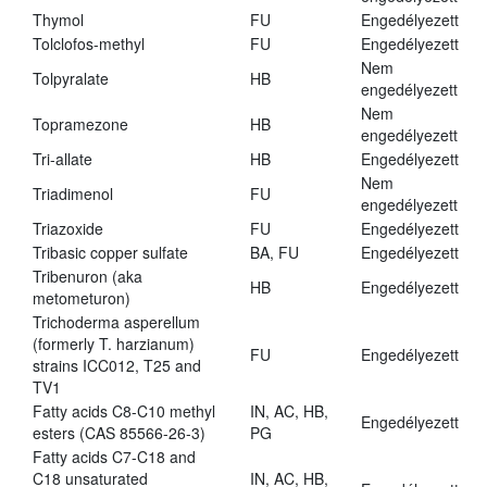
Thymol
FU
Engedélyezett
Tolclofos-methyl
FU
Engedélyezett
Nem
Tolpyralate
HB
engedélyezett
Nem
Topramezone
HB
engedélyezett
Tri-allate
HB
Engedélyezett
Nem
Triadimenol
FU
engedélyezett
Triazoxide
FU
Engedélyezett
Tribasic copper sulfate
BA, FU
Engedélyezett
Tribenuron (aka
HB
Engedélyezett
metometuron)
Trichoderma asperellum
(formerly T. harzianum)
FU
Engedélyezett
strains ICC012, T25 and
TV1
Fatty acids C8-C10 methyl
IN, AC, HB,
Engedélyezett
esters (CAS 85566-26-3)
PG
Fatty acids C7-C18 and
C18 unsaturated
IN, AC, HB,