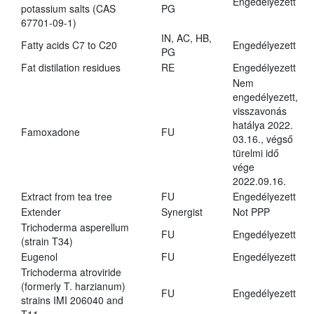
Engedélyezett
potassium salts (CAS
PG
67701-09-1)
IN, AC, HB,
Fatty acids C7 to C20
Engedélyezett
PG
Fat distilation residues
RE
Engedélyezett
Nem
engedélyezett,
visszavonás
hatálya 2022.
Famoxadone
FU
03.16., végső
türelmi idő
vége
2022.09.16.
Extract from tea tree
FU
Engedélyezett
Extender
Synergist
Not PPP
Trichoderma asperellum
FU
Engedélyezett
(strain T34)
Eugenol
FU
Engedélyezett
Trichoderma atroviride
(formerly T. harzianum)
FU
Engedélyezett
strains IMI 206040 and