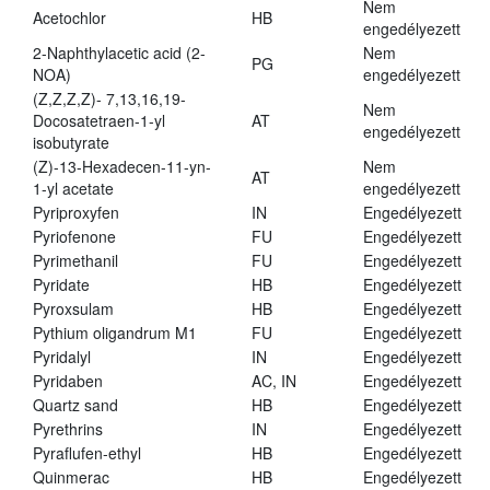
Nem
Acetochlor
HB
engedélyezett
2-Naphthylacetic acid (2-
Nem
PG
NOA)
engedélyezett
(Z,Z,Z,Z)- 7,13,16,19-
Nem
Docosatetraen-1-yl
AT
engedélyezett
isobutyrate
(Z)-13-Hexadecen-11-yn-
Nem
AT
1-yl acetate
engedélyezett
Pyriproxyfen
IN
Engedélyezett
Pyriofenone
FU
Engedélyezett
Pyrimethanil
FU
Engedélyezett
Pyridate
HB
Engedélyezett
Pyroxsulam
HB
Engedélyezett
Pythium oligandrum M1
FU
Engedélyezett
Pyridalyl
IN
Engedélyezett
Pyridaben
AC, IN
Engedélyezett
Quartz sand
HB
Engedélyezett
Pyrethrins
IN
Engedélyezett
Pyraflufen-ethyl
HB
Engedélyezett
Quinmerac
HB
Engedélyezett