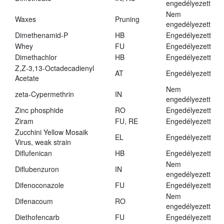
engedélyezett
Nem
Waxes
Pruning
engedélyezett
Dimethenamid-P
HB
Engedélyezett
Whey
FU
Engedélyezett
Dimethachlor
HB
Engedélyezett
Z,Z-3,13-Octadecadienyl
AT
Engedélyezett
Acetate
Nem
zeta-Cypermethrin
IN
engedélyezett
Zinc phosphide
RO
Engedélyezett
Ziram
FU, RE
Engedélyezett
Zucchini Yellow Mosaik
EL
Engedélyezett
Virus, weak strain
Diflufenican
HB
Engedélyezett
Nem
Diflubenzuron
IN
engedélyezett
Difenoconazole
FU
Engedélyezett
Nem
Difenacoum
RO
engedélyezett
Diethofencarb
FU
Engedélyezett