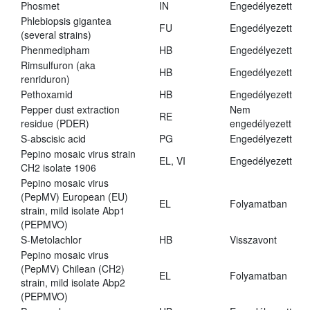
Phosmet
IN
Engedélyezett
Phlebiopsis gigantea
FU
Engedélyezett
(several strains)
Phenmedipham
HB
Engedélyezett
Rimsulfuron (aka
HB
Engedélyezett
renriduron)
Pethoxamid
HB
Engedélyezett
Pepper dust extraction
Nem
RE
residue (PDER)
engedélyezett
S-abscisic acid
PG
Engedélyezett
Pepino mosaic virus strain
EL, VI
Engedélyezett
CH2 isolate 1906
Pepino mosaic virus
(PepMV) European (EU)
EL
Folyamatban
strain, mild isolate Abp1
(PEPMVO)
S-Metolachlor
HB
Visszavont
Pepino mosaic virus
(PepMV) Chilean (CH2)
EL
Folyamatban
strain, mild isolate Abp2
(PEPMVO)