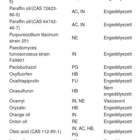
5)
Paraffin oil/(CAS 72623-
AC, IN
Engedélyezett
86-0)
Paraffin oil/(CAS 64742-
AC, IN
Engedélyezett
46-7)
Purpureocillium lilacinum
NE
Engedélyezett
strain 251
Paecilomyces
fumosoroseus strain
IN
Engedélyezett
Fe9901
Paclobutrazol
PG
Engedélyezett
Oxyfluorfen
HB
Engedélyezett
Oxathiapiprolin
FU
Engedélyezett
Nem
Oxasulfuron
HB
engedélyezett
Oxamyl
IN, NE
Visszavont
Oryzalin
HB
Engedélyezett
Orange oil
IN
Engedélyezett
Onion oil
RE
Engedélyezett
IN, AC, HB,
Oleic acid (CAS 112-80-1)
Engedélyezett
PG