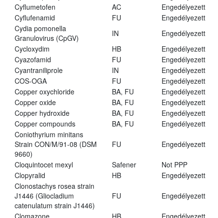
Cyflumetofen
AC
Engedélyezett
Cyflufenamid
FU
Engedélyezett
Cydia pomonella
IN
Engedélyezett
Granulovirus (CpGV)
Cycloxydim
HB
Engedélyezett
Cyazofamid
FU
Engedélyezett
Cyantraniliprole
IN
Engedélyezett
COS-OGA
FU
Engedélyezett
Copper oxychloride
BA, FU
Engedélyezett
Copper oxide
BA, FU
Engedélyezett
Copper hydroxide
BA, FU
Engedélyezett
Copper compounds
BA, FU
Engedélyezett
Coniothyrium minitans
Strain CON/M/91-08 (DSM
FU
Engedélyezett
9660)
Cloquintocet mexyl
Safener
Not PPP
Clopyralid
HB
Engedélyezett
Clonostachys rosea strain
J1446 (Gliocladium
FU
Engedélyezett
catenulatum strain J1446)
Clomazone
HB
Engedélyezett