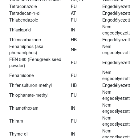
Tetraconazole
FU
Engedélyezett
Tetradecan-1-ol
AT
Engedélyezett
Thiabendazole
FU
Engedélyezett
Nem
Thiacloprid
IN
engedélyezett
Thiencarbazone
HB
Engedélyezett
Fenamiphos (aka
Nem
NE
phenamiphos)
engedélyezett
FEN 560 (Fenugreek seed
FU
Engedélyezett
powder)
Nem
Fenamidone
FU
engedélyezett
Thifensulfuron-methyl
HB
Engedélyezett
Nem
Thiophanate-methyl
FU
engedélyezett
Nem
Thiamethoxam
IN
engedélyezett
Nem
Thiram
FU
engedélyezett
Nem
Thyme oil
IN
engedélyezett