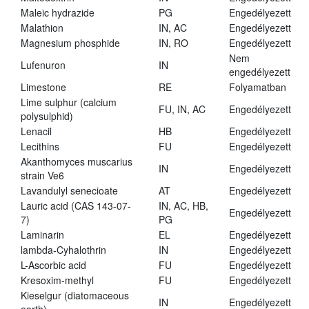
Maleic hydrazide
PG
Engedélyezett
Malathion
IN, AC
Engedélyezett
Magnesium phosphide
IN, RO
Engedélyezett
Nem
Lufenuron
IN
engedélyezett
Limestone
RE
Folyamatban
Lime sulphur (calcium
FU, IN, AC
Engedélyezett
polysulphid)
Lenacil
HB
Engedélyezett
Lecithins
FU
Engedélyezett
Akanthomyces muscarius
IN
Engedélyezett
strain Ve6
Lavandulyl senecioate
AT
Engedélyezett
Lauric acid (CAS 143-07-
IN, AC, HB,
Engedélyezett
7)
PG
Laminarin
EL
Engedélyezett
lambda-Cyhalothrin
IN
Engedélyezett
L-Ascorbic acid
FU
Engedélyezett
Kresoxim-methyl
FU
Engedélyezett
Kieselgur (diatomaceous
IN
Engedélyezett