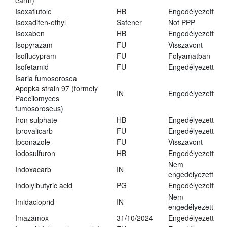
earth)
Isoxaflutole
HB
Engedélyezett
Isoxadifen-ethyl
Safener
Not PPP
Isoxaben
HB
Engedélyezett
Isopyrazam
FU
Visszavont
Isoflucypram
FU
Folyamatban
Isofetamid
FU
Engedélyezett
Isaria fumosorosea
Apopka strain 97 (formely
IN
Engedélyezett
Paecilomyces
fumosoroseus)
Iron sulphate
HB
Engedélyezett
Iprovalicarb
FU
Engedélyezett
Ipconazole
FU
Visszavont
Iodosulfuron
HB
Engedélyezett
Nem
Indoxacarb
IN
engedélyezett
Indolylbutyric acid
PG
Engedélyezett
Nem
Imidacloprid
IN
engedélyezett
Imazamox
31/10/2024
Engedélyezett