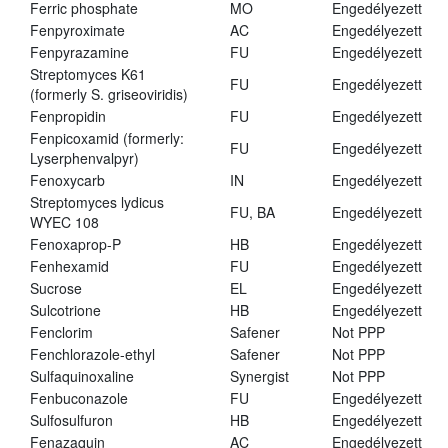
Ferric phosphate
MO
Engedélyezett
Fenpyroximate
AC
Engedélyezett
Fenpyrazamine
FU
Engedélyezett
Streptomyces K61
FU
Engedélyezett
(formerly S. griseoviridis)
Fenpropidin
FU
Engedélyezett
Fenpicoxamid (formerly:
FU
Engedélyezett
Lyserphenvalpyr)
Fenoxycarb
IN
Engedélyezett
Streptomyces lydicus
FU, BA
Engedélyezett
WYEC 108
Fenoxaprop-P
HB
Engedélyezett
Fenhexamid
FU
Engedélyezett
Sucrose
EL
Engedélyezett
Sulcotrione
HB
Engedélyezett
Fenclorim
Safener
Not PPP
Fenchlorazole-ethyl
Safener
Not PPP
Sulfaquinoxaline
Synergist
Not PPP
Fenbuconazole
FU
Engedélyezett
Sulfosulfuron
HB
Engedélyezett
Fenazaquin
AC
Engedélyezett