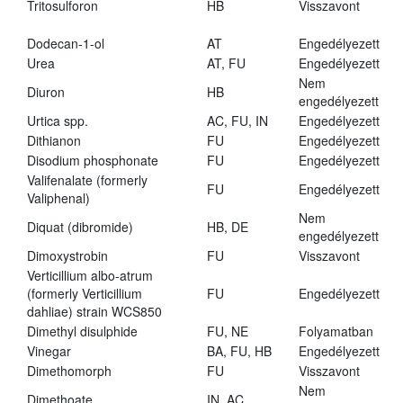
Tritosulforon
HB
Visszavont
Dodecan-1-ol
AT
Engedélyezett
Urea
AT, FU
Engedélyezett
Nem
Diuron
HB
engedélyezett
Urtica spp.
AC, FU, IN
Engedélyezett
Dithianon
FU
Engedélyezett
Disodium phosphonate
FU
Engedélyezett
Valifenalate (formerly
FU
Engedélyezett
Valiphenal)
Nem
Diquat (dibromide)
HB, DE
engedélyezett
Dimoxystrobin
FU
Visszavont
Verticillium albo-atrum
(formerly Verticillium
FU
Engedélyezett
dahliae) strain WCS850
Dimethyl disulphide
FU, NE
Folyamatban
Vinegar
BA, FU, HB
Engedélyezett
Dimethomorph
FU
Visszavont
Nem
Dimethoate
IN, AC