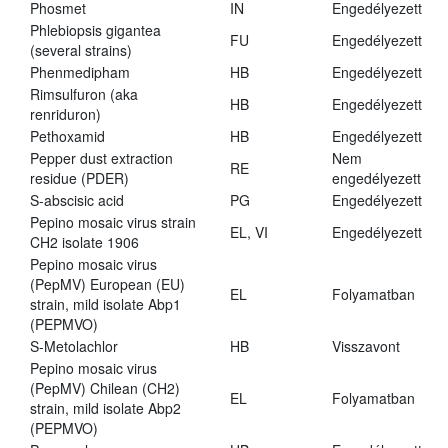
Phosmet
IN
Engedélyezett
Phlebiopsis gigantea
FU
Engedélyezett
(several strains)
Phenmedipham
HB
Engedélyezett
Rimsulfuron (aka
HB
Engedélyezett
renriduron)
Pethoxamid
HB
Engedélyezett
Pepper dust extraction
Nem
RE
residue (PDER)
engedélyezett
S-abscisic acid
PG
Engedélyezett
Pepino mosaic virus strain
EL, VI
Engedélyezett
CH2 isolate 1906
Pepino mosaic virus
(PepMV) European (EU)
EL
Folyamatban
strain, mild isolate Abp1
(PEPMVO)
S-Metolachlor
HB
Visszavont
Pepino mosaic virus
(PepMV) Chilean (CH2)
EL
Folyamatban
strain, mild isolate Abp2
(PEPMVO)