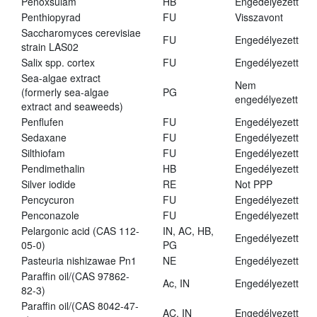
Penoxsulam
HB
Engedélyezett
Penthiopyrad
FU
Visszavont
Saccharomyces cerevisiae
FU
Engedélyezett
strain LAS02
Salix spp. cortex
FU
Engedélyezett
Sea-algae extract
Nem
(formerly sea-algae
PG
engedélyezett
extract and seaweeds)
Penflufen
FU
Engedélyezett
Sedaxane
FU
Engedélyezett
Silthiofam
FU
Engedélyezett
Pendimethalin
HB
Engedélyezett
Silver iodide
RE
Not PPP
Pencycuron
FU
Engedélyezett
Penconazole
FU
Engedélyezett
Pelargonic acid (CAS 112-
IN, AC, HB,
Engedélyezett
05-0)
PG
Pasteuria nishizawae Pn1
NE
Engedélyezett
Paraffin oil/(CAS 97862-
Ac, IN
Engedélyezett
82-3)
Paraffin oil/(CAS 8042-47-
AC, IN
Engedélyezett