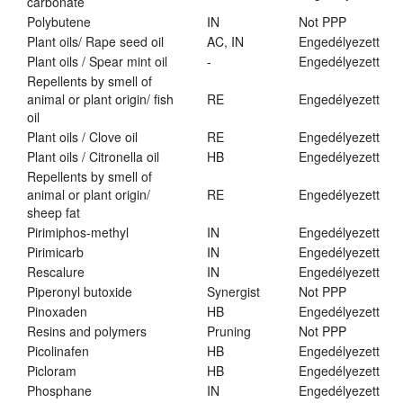
carbonate
Polybutene
IN
Not PPP
Plant oils/ Rape seed oil
AC, IN
Engedélyezett
Plant oils / Spear mint oil
-
Engedélyezett
Repellents by smell of
animal or plant origin/ fish
RE
Engedélyezett
oil
Plant oils / Clove oil
RE
Engedélyezett
Plant oils / Citronella oil
HB
Engedélyezett
Repellents by smell of
animal or plant origin/
RE
Engedélyezett
sheep fat
Pirimiphos-methyl
IN
Engedélyezett
Pirimicarb
IN
Engedélyezett
Rescalure
IN
Engedélyezett
Piperonyl butoxide
Synergist
Not PPP
Pinoxaden
HB
Engedélyezett
Resins and polymers
Pruning
Not PPP
Picolinafen
HB
Engedélyezett
Picloram
HB
Engedélyezett
Phosphane
IN
Engedélyezett