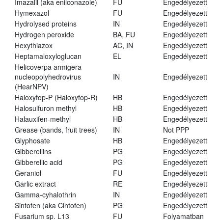
Imazalil (aka enilconazole)
FU
Engedélyezett
Hymexazol
FU
Engedélyezett
Hydrolysed proteins
IN
Engedélyezett
Hydrogen peroxide
BA, FU
Engedélyezett
Hexythiazox
AC, IN
Engedélyezett
Heptamaloxyloglucan
EL
Engedélyezett
Helicoverpa armigera
nucleopolyhedrovirus
IN
Engedélyezett
(HearNPV)
Haloxyfop-P (Haloxyfop-R)
HB
Engedélyezett
Halosulfuron methyl
HB
Engedélyezett
Halauxifen-methyl
HB
Engedélyezett
Grease (bands, fruit trees)
IN
Not PPP
Glyphosate
HB
Engedélyezett
Gibberellins
PG
Engedélyezett
Gibberellic acid
PG
Engedélyezett
Geraniol
FU
Engedélyezett
Garlic extract
RE
Engedélyezett
Gamma-cyhalothrin
IN
Engedélyezett
Sintofen (aka Cintofen)
PG
Engedélyezett
Fusarium sp. L13
FU
Folyamatban