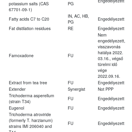
Engedélyezett
potassium salts (CAS
PG
67701-09-1)
IN, AC, HB,
Fatty acids C7 to C20
Engedélyezett
PG
Fat distilation residues
RE
Engedélyezett
Nem
engedélyezett,
visszavonás
hatálya 2022.
Famoxadone
FU
03.16., végső
türelmi idő
vége
2022.09.16.
Extract from tea tree
FU
Engedélyezett
Extender
Synergist
Not PPP
Trichoderma asperellum
FU
Engedélyezett
(strain T34)
Eugenol
FU
Engedélyezett
Trichoderma atroviride
(formerly T. harzianum)
FU
Engedélyezett
strains IMI 206040 and