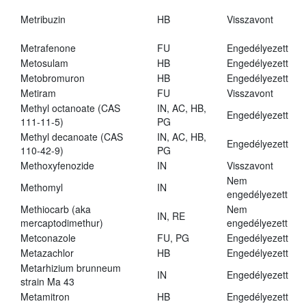
Metribuzin
HB
Visszavont
Metrafenone
FU
Engedélyezett
Metosulam
HB
Engedélyezett
Metobromuron
HB
Engedélyezett
Metiram
FU
Visszavont
Methyl octanoate (CAS
IN, AC, HB,
Engedélyezett
111-11-5)
PG
Methyl decanoate (CAS
IN, AC, HB,
Engedélyezett
110-42-9)
PG
Methoxyfenozide
IN
Visszavont
Nem
Methomyl
IN
engedélyezett
Methiocarb (aka
Nem
IN, RE
mercaptodimethur)
engedélyezett
Metconazole
FU, PG
Engedélyezett
Metazachlor
HB
Engedélyezett
Metarhizium brunneum
IN
Engedélyezett
strain Ma 43
Metamitron
HB
Engedélyezett