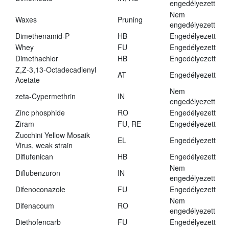
engedélyezett
Nem
Waxes
Pruning
engedélyezett
Dimethenamid-P
HB
Engedélyezett
Whey
FU
Engedélyezett
Dimethachlor
HB
Engedélyezett
Z,Z-3,13-Octadecadienyl
AT
Engedélyezett
Acetate
Nem
zeta-Cypermethrin
IN
engedélyezett
Zinc phosphide
RO
Engedélyezett
Ziram
FU, RE
Engedélyezett
Zucchini Yellow Mosaik
EL
Engedélyezett
Virus, weak strain
Diflufenican
HB
Engedélyezett
Nem
Diflubenzuron
IN
engedélyezett
Difenoconazole
FU
Engedélyezett
Nem
Difenacoum
RO
engedélyezett
Diethofencarb
FU
Engedélyezett