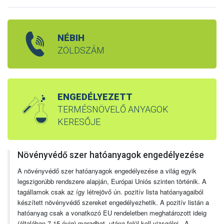
NÉBIH
ZÖLDSZÁM
ENGEDÉLYEZETT
TERMÉSNÖVELŐ ANYAGOK
KERESŐJE
Növényvédő szer hatóanyagok engedélyezése
A növényvédő szer hatóanyagok engedélyezése a világ egyik
legszigorúbb rendszere alapján, Európai Uniós szinten történik. A
tagállamok csak az így létrejövő ún. pozitív lista hatóanyagaiból
készített növényvédő szereket engedélyezhetik. A pozitív listán a
hatóanyag csak a vonatkozó EU rendeletben meghatározott ideig
(általában 7-15 évig) maradhat, utána felül kell vizsgálni. A