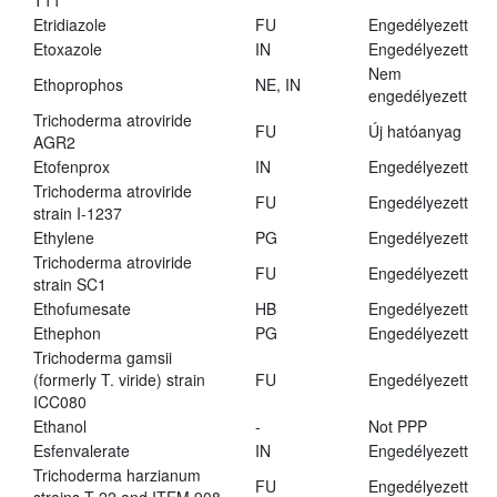
T11
Etridiazole
FU
Engedélyezett
Etoxazole
IN
Engedélyezett
Nem
Ethoprophos
NE, IN
engedélyezett
Trichoderma atroviride
FU
Új hatóanyag
AGR2
Etofenprox
IN
Engedélyezett
Trichoderma atroviride
FU
Engedélyezett
strain I-1237
Ethylene
PG
Engedélyezett
Trichoderma atroviride
FU
Engedélyezett
strain SC1
Ethofumesate
HB
Engedélyezett
Ethephon
PG
Engedélyezett
Trichoderma gamsii
(formerly T. viride) strain
FU
Engedélyezett
ICC080
Ethanol
-
Not PPP
Esfenvalerate
IN
Engedélyezett
Trichoderma harzianum
FU
Engedélyezett