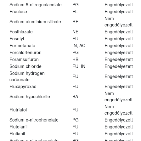
Sodium 5-nitroguaiacolate
PG
Engedélyezett
Fructose
EL
Engedélyezett
Nem
Sodium aluminium silicate
RE
engedélyezett
Fosthiazate
NE
Engedélyezett
Fosetyl
FU
Engedélyezett
Formetanate
IN, AC
Engedélyezett
Forchlorfenuron
PG
Engedélyezett
Foramsulfuron
HB
Engedélyezett
Sodium chloride
FU, IN
Engedélyezett
Sodium hydrogen
FU
Engedélyezett
carbonate
Fluxapyroxad
FU
Engedélyezett
Nem
Sodium hypochlorite
BA
engedélyezett
Nem
Flutriafol
FU
engedélyezett
Sodium o-nitrophenolate
PG
Engedélyezett
Flutolanil
FU
Engedélyezett
Flutianil
FU
Engedélyezett
Sodium p-nitrophenolate
PG
Engedélyezett