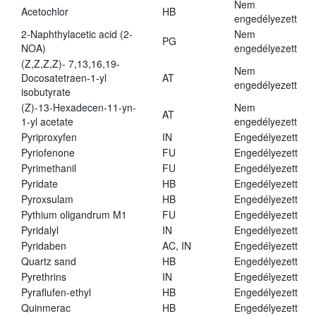
Nem
Acetochlor
HB
engedélyezett
2-Naphthylacetic acid (2-
Nem
PG
NOA)
engedélyezett
(Z,Z,Z,Z)- 7,13,16,19-
Nem
Docosatetraen-1-yl
AT
engedélyezett
isobutyrate
(Z)-13-Hexadecen-11-yn-
Nem
AT
1-yl acetate
engedélyezett
Pyriproxyfen
IN
Engedélyezett
Pyriofenone
FU
Engedélyezett
Pyrimethanil
FU
Engedélyezett
Pyridate
HB
Engedélyezett
Pyroxsulam
HB
Engedélyezett
Pythium oligandrum M1
FU
Engedélyezett
Pyridalyl
IN
Engedélyezett
Pyridaben
AC, IN
Engedélyezett
Quartz sand
HB
Engedélyezett
Pyrethrins
IN
Engedélyezett
Pyraflufen-ethyl
HB
Engedélyezett
Quinmerac
HB
Engedélyezett