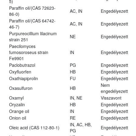
5)
Paraffin oil/(CAS 72623-
AC, IN
Engedélyezett
86-0)
Paraffin oil/(CAS 64742-
AC, IN
Engedélyezett
46-7)
Purpureocillium lilacinum
NE
Engedélyezett
strain 251
Paecilomyces
fumosoroseus strain
IN
Engedélyezett
Fe9901
Paclobutrazol
PG
Engedélyezett
Oxyfluorfen
HB
Engedélyezett
Oxathiapiprolin
FU
Engedélyezett
Nem
Oxasulfuron
HB
engedélyezett
Oxamyl
IN, NE
Visszavont
Oryzalin
HB
Engedélyezett
Orange oil
IN
Engedélyezett
Onion oil
RE
Engedélyezett
IN, AC, HB,
Oleic acid (CAS 112-80-1)
Engedélyezett
PG