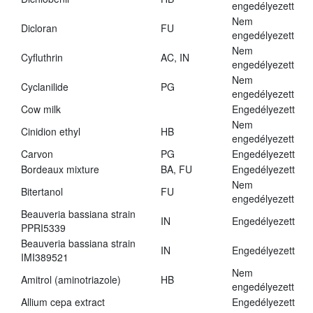
engedélyezett
Nem
Dicloran
FU
engedélyezett
Nem
Cyfluthrin
AC, IN
engedélyezett
Nem
Cyclanilide
PG
engedélyezett
Cow milk
Engedélyezett
Nem
Cinidion ethyl
HB
engedélyezett
Carvon
PG
Engedélyezett
Bordeaux mixture
BA, FU
Engedélyezett
Nem
Bitertanol
FU
engedélyezett
Beauveria bassiana strain
IN
Engedélyezett
PPRI5339
Beauveria bassiana strain
IN
Engedélyezett
IMI389521
Nem
Amitrol (aminotriazole)
HB
engedélyezett
Allium cepa extract
Engedélyezett