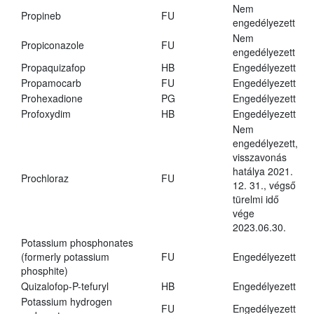
Nem
Propineb
FU
engedélyezett
Nem
Propiconazole
FU
engedélyezett
Propaquizafop
HB
Engedélyezett
Propamocarb
FU
Engedélyezett
Prohexadione
PG
Engedélyezett
Profoxydim
HB
Engedélyezett
Nem
engedélyezett,
visszavonás
hatálya 2021.
Prochloraz
FU
12. 31., végső
türelmi idő
vége
2023.06.30.
Potassium phosphonates
(formerly potassium
FU
Engedélyezett
phosphite)
Quizalofop-P-tefuryl
HB
Engedélyezett
Potassium hydrogen
FU
Engedélyezett