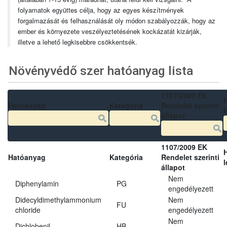
folyamatok együttes célja, hogy az egyes készítmények
forgalmazását és felhasználását oly módon szabályozzák, hogy az
ember és környezete veszélyeztetésének kockázatát kizárják,
illetve a lehető legkisebbre csökkentsék.
Növényvédő szer hatóanyag lista
1107/2009 EK
Hatóanyag
Kategória
Rendelet szerinti
l
állapot
1107/2009 EK
Hatóanyag
Kategória
Rendelet szerinti
l
állapot
Nem
Diphenylamin
PG
engedélyezett
Didecyldimethylammonium
Nem
FU
chloride
engedélyezett
Nem
Dichlobenil
HB