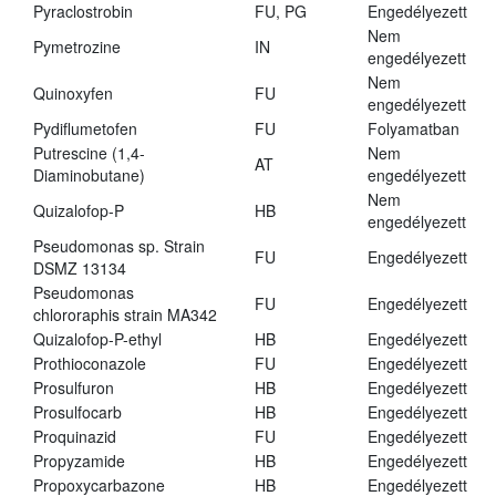
Pyraclostrobin
FU, PG
Engedélyezett
Nem
Pymetrozine
IN
engedélyezett
Nem
Quinoxyfen
FU
engedélyezett
Pydiflumetofen
FU
Folyamatban
Putrescine (1,4-
Nem
AT
Diaminobutane)
engedélyezett
Nem
Quizalofop-P
HB
engedélyezett
Pseudomonas sp. Strain
FU
Engedélyezett
DSMZ 13134
Pseudomonas
FU
Engedélyezett
chlororaphis strain MA342
Quizalofop-P-ethyl
HB
Engedélyezett
Prothioconazole
FU
Engedélyezett
Prosulfuron
HB
Engedélyezett
Prosulfocarb
HB
Engedélyezett
Proquinazid
FU
Engedélyezett
Propyzamide
HB
Engedélyezett
Propoxycarbazone
HB
Engedélyezett