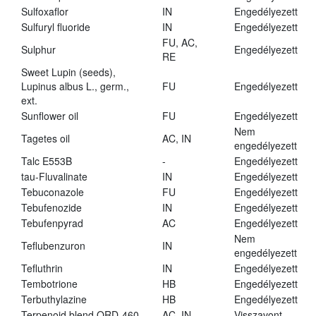
Sulfoxaflor
IN
Engedélyezett
Sulfuryl fluoride
IN
Engedélyezett
FU, AC,
Sulphur
Engedélyezett
RE
Sweet Lupin (seeds),
Lupinus albus L., germ.,
FU
Engedélyezett
ext.
Sunflower oil
FU
Engedélyezett
Nem
Tagetes oil
AC, IN
engedélyezett
Talc E553B
-
Engedélyezett
tau-Fluvalinate
IN
Engedélyezett
Tebuconazole
FU
Engedélyezett
Tebufenozide
IN
Engedélyezett
Tebufenpyrad
AC
Engedélyezett
Nem
Teflubenzuron
IN
engedélyezett
Tefluthrin
IN
Engedélyezett
Tembotrione
HB
Engedélyezett
Terbuthylazine
HB
Engedélyezett
Terpenoid blend QRD-460
AC, IN
Visszavont