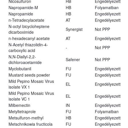
Nicosulfuron
HB
Engedélyezett
Napropamide-M
HB
Folyamatban
Napropamide
HB
Engedélyezett
n-Tetradecylacetate
AT
Engedélyezett
N-octyl bicycloheptene
Synergist
Not PPP
dicarboximide
n-hexadecanyl acetate
AT
Engedélyezett
N-Acetyl thiazolidin-4-
-
Not PPP
carboxylic acid
N,N-Diallyl-2,2-
Safener
Not PPP
dichloroacetamide
Myclobutanil
FU
Engedélyezett
Mustard seeds powder
FU
Engedélyezett
Mild Pepino Mosaic Virus
EL
Engedélyezett
isolate VX 1
Mild Pepino Mosaic Virus
EL
Engedélyezett
isolate VC 1
Milbemectin
IN
Engedélyezett
Metyltetraprole
FU
Folyamatban
Metsulfuron-methyl
HB
Engedélyezett
Metschnikowia fructicola
FU
Engedélyezett