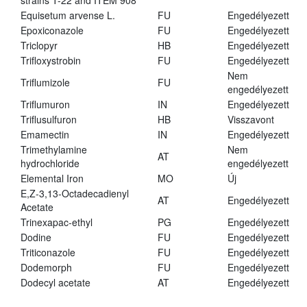
strains T-22 and ITEM 908
Equisetum arvense L.
FU
Engedélyezett
Epoxiconazole
FU
Engedélyezett
Triclopyr
HB
Engedélyezett
Trifloxystrobin
FU
Engedélyezett
Nem
Triflumizole
FU
engedélyezett
Triflumuron
IN
Engedélyezett
Triflusulfuron
HB
Visszavont
Emamectin
IN
Engedélyezett
Trimethylamine
Nem
AT
hydrochloride
engedélyezett
Elemental Iron
MO
Új
E,Z-3,13-Octadecadienyl
AT
Engedélyezett
Acetate
Trinexapac-ethyl
PG
Engedélyezett
Dodine
FU
Engedélyezett
Triticonazole
FU
Engedélyezett
Dodemorph
FU
Engedélyezett
Dodecyl acetate
AT
Engedélyezett