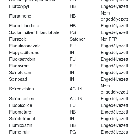
Fluroxypyr
HB
Engedélyezett
Nem
Flurtamone
HB
engedélyezett
Flurochloridone
HB
Engedélyezett
Sodium silver thiosulphate
PG
Engedélyezett
Flurazole
Safener
Not PPP
Fluquinconazole
FU
Engedélyezett
Flupyradifurone
IN
Engedélyezett
Fluoxastrobin
FU
Engedélyezett
Fluopyram
FU
Engedélyezett
Spinetoram
IN
Engedélyezett
Spinosad
IN
Engedélyezett
Nem
Spirodiclofen
AC, IN
engedélyezett
Spiromesifen
AC, IN
Engedélyezett
Fluopicolide
FU
Engedélyezett
Fluometuron
HB
Engedélyezett
Spirotetramat
IN
Engedélyezett
Flumioxazin
HB
Engedélyezett
Flumetralin
PG
Engedélyezett