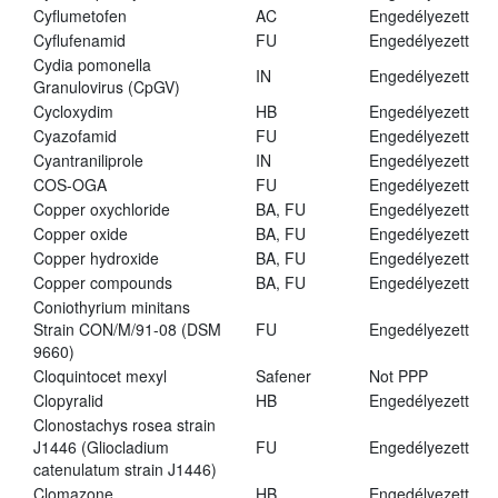
Cyflumetofen
AC
Engedélyezett
Cyflufenamid
FU
Engedélyezett
Cydia pomonella
IN
Engedélyezett
Granulovirus (CpGV)
Cycloxydim
HB
Engedélyezett
Cyazofamid
FU
Engedélyezett
Cyantraniliprole
IN
Engedélyezett
COS-OGA
FU
Engedélyezett
Copper oxychloride
BA, FU
Engedélyezett
Copper oxide
BA, FU
Engedélyezett
Copper hydroxide
BA, FU
Engedélyezett
Copper compounds
BA, FU
Engedélyezett
Coniothyrium minitans
Strain CON/M/91-08 (DSM
FU
Engedélyezett
9660)
Cloquintocet mexyl
Safener
Not PPP
Clopyralid
HB
Engedélyezett
Clonostachys rosea strain
J1446 (Gliocladium
FU
Engedélyezett
catenulatum strain J1446)
Clomazone
HB
Engedélyezett