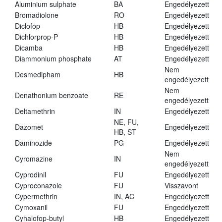
Aluminium sulphate
BA
Engedélyezett
Bromadiolone
RO
Engedélyezett
Diclofop
HB
Engedélyezett
Dichlorprop-P
HB
Engedélyezett
Dicamba
HB
Engedélyezett
Diammonium phosphate
AT
Engedélyezett
Nem
Desmedipham
HB
engedélyezett
Nem
Denathonium benzoate
RE
engedélyezett
Deltamethrin
IN
Engedélyezett
NE, FU,
Dazomet
Engedélyezett
HB, ST
Daminozide
PG
Engedélyezett
Nem
Cyromazine
IN
engedélyezett
Cyprodinil
FU
Engedélyezett
Cyproconazole
FU
Visszavont
Cypermethrin
IN, AC
Engedélyezett
Cymoxanil
FU
Engedélyezett
Cyhalofop-butyl
HB
Engedélyezett