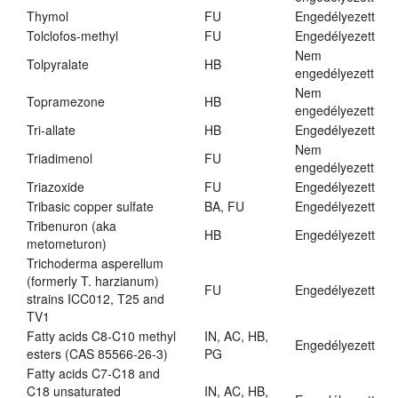
Thymol
FU
Engedélyezett
Tolclofos-methyl
FU
Engedélyezett
Nem
Tolpyralate
HB
engedélyezett
Nem
Topramezone
HB
engedélyezett
Tri-allate
HB
Engedélyezett
Nem
Triadimenol
FU
engedélyezett
Triazoxide
FU
Engedélyezett
Tribasic copper sulfate
BA, FU
Engedélyezett
Tribenuron (aka
HB
Engedélyezett
metometuron)
Trichoderma asperellum
(formerly T. harzianum)
FU
Engedélyezett
strains ICC012, T25 and
TV1
Fatty acids C8-C10 methyl
IN, AC, HB,
Engedélyezett
esters (CAS 85566-26-3)
PG
Fatty acids C7-C18 and
C18 unsaturated
IN, AC, HB,