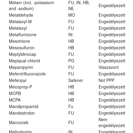
Metam (incl. -potassium
FU, IN, HB,
Engedélyezett
and -sodium)
NE
Metaldehyde
MO
Engedélyezett
Metalaxyl-M
FU
Engedélyezett
Metalaxyl
FU
Engedélyezett
Metaflumizone
IN
Engedélyezett
Mesotrione
HB
Engedélyezett
Mesosulfuron
HB
Engedélyezett
Meptyldinocap
FU
Engedélyezett
Mepiquat chlorid
PG
Engedélyezett
Mepanipyrim
FU
Visszavont
Mefentrifluconazole
FU
Engedélyezett
Mefenpyr
Safener
Not PPP
Mecoprop-P
HB
Engedélyezett
MCPB
HB
Engedélyezett
MCPA
HB
Engedélyezett
Mandipropamid
Fu
Engedélyezett
Mandestrobin
FU
Engedélyezett
Nem
Mancozeb
FU
engedélyezett
Maltodextrin
IN
Engedélyezett