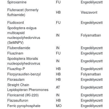
Spiroxamine
FU
Engedélyezett
Flufenacet (formerly
HB
Visszavont
fluthiamide)
Fludioxonil
FU
Engedélyezett
Spodoptera exigua
multicapsid
IN
Folyamatban
nucleopolyhedorvirus
(SeMNPV)
Flubendiamide
IN
Engedélyezett
Fluazinam
FU
Engedélyezett
Spodoptera littoralis
IN
Engedélyezett
nucleopolyhedrovirus
Fluazifop-P
HB
Engedélyezett
Florpyrauxifen-benzyl
HB
Folyamatban
Florasulam
HB
Engedélyezett
Straight Chain
AT
Engedélyezett
Lepidopteran Pheromones
Flonicamid (IKI-220)
IN
Engedélyezett
Flazasulfuron
HB
Engedélyezett
Ferric pyrophosphate
MO
Engedélyezett