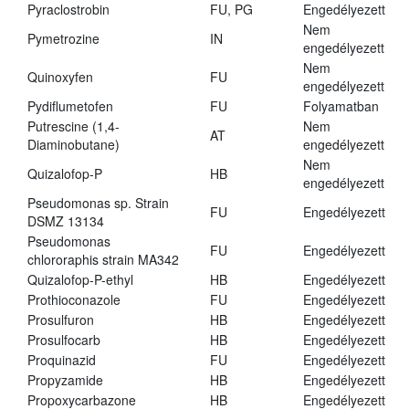
Pyraclostrobin
FU, PG
Engedélyezett
Nem
Pymetrozine
IN
engedélyezett
Nem
Quinoxyfen
FU
engedélyezett
Pydiflumetofen
FU
Folyamatban
Putrescine (1,4-
Nem
AT
Diaminobutane)
engedélyezett
Nem
Quizalofop-P
HB
engedélyezett
Pseudomonas sp. Strain
FU
Engedélyezett
DSMZ 13134
Pseudomonas
FU
Engedélyezett
chlororaphis strain MA342
Quizalofop-P-ethyl
HB
Engedélyezett
Prothioconazole
FU
Engedélyezett
Prosulfuron
HB
Engedélyezett
Prosulfocarb
HB
Engedélyezett
Proquinazid
FU
Engedélyezett
Propyzamide
HB
Engedélyezett
Propoxycarbazone
HB
Engedélyezett