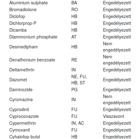
Aluminium sulphate
BA
Engedélyezett
Bromadiolone
RO
Engedélyezett
Diclofop
HB
Engedélyezett
Dichlorprop-P
HB
Engedélyezett
Dicamba
HB
Engedélyezett
Diammonium phosphate
AT
Engedélyezett
Nem
Desmedipham
HB
engedélyezett
Nem
Denathonium benzoate
RE
engedélyezett
Deltamethrin
IN
Engedélyezett
NE, FU,
Dazomet
Engedélyezett
HB, ST
Daminozide
PG
Engedélyezett
Nem
Cyromazine
IN
engedélyezett
Cyprodinil
FU
Engedélyezett
Cyproconazole
FU
Visszavont
Cypermethrin
IN, AC
Engedélyezett
Cymoxanil
FU
Engedélyezett
Cyhalofop-butyl
HB
Engedélyezett