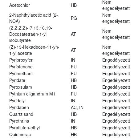
Nem
Acetochlor
HB
engedélyezett
2-Naphthylacetic acid (2-
Nem
PG
NOA)
engedélyezett
(Z,Z,Z,Z)- 7,13,16,19-
Nem
Docosatetraen-1-yl
AT
engedélyezett
isobutyrate
(Z)-13-Hexadecen-11-yn-
Nem
AT
1-yl acetate
engedélyezett
Pyriproxyfen
IN
Engedélyezett
Pyriofenone
FU
Engedélyezett
Pyrimethanil
FU
Engedélyezett
Pyridate
HB
Engedélyezett
Pyroxsulam
HB
Engedélyezett
Pythium oligandrum M1
FU
Engedélyezett
Pyridalyl
IN
Engedélyezett
Pyridaben
AC, IN
Engedélyezett
Quartz sand
HB
Engedélyezett
Pyrethrins
IN
Engedélyezett
Pyraflufen-ethyl
HB
Engedélyezett
Quinmerac
HB
Engedélyezett