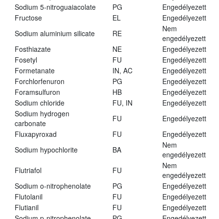
Sodium 5-nitroguaiacolate
PG
Engedélyezett
Fructose
EL
Engedélyezett
Nem
Sodium aluminium silicate
RE
engedélyezett
Fosthiazate
NE
Engedélyezett
Fosetyl
FU
Engedélyezett
Formetanate
IN, AC
Engedélyezett
Forchlorfenuron
PG
Engedélyezett
Foramsulfuron
HB
Engedélyezett
Sodium chloride
FU, IN
Engedélyezett
Sodium hydrogen
FU
Engedélyezett
carbonate
Fluxapyroxad
FU
Engedélyezett
Nem
Sodium hypochlorite
BA
engedélyezett
Nem
Flutriafol
FU
engedélyezett
Sodium o-nitrophenolate
PG
Engedélyezett
Flutolanil
FU
Engedélyezett
Flutianil
FU
Engedélyezett
Sodium p-nitrophenolate
PG
Engedélyezett