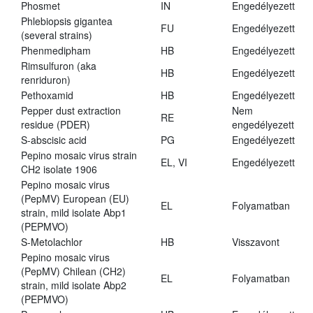
Phosmet
IN
Engedélyezett
Phlebiopsis gigantea
FU
Engedélyezett
(several strains)
Phenmedipham
HB
Engedélyezett
Rimsulfuron (aka
HB
Engedélyezett
renriduron)
Pethoxamid
HB
Engedélyezett
Pepper dust extraction
Nem
RE
residue (PDER)
engedélyezett
S-abscisic acid
PG
Engedélyezett
Pepino mosaic virus strain
EL, VI
Engedélyezett
CH2 isolate 1906
Pepino mosaic virus
(PepMV) European (EU)
EL
Folyamatban
strain, mild isolate Abp1
(PEPMVO)
S-Metolachlor
HB
Visszavont
Pepino mosaic virus
(PepMV) Chilean (CH2)
EL
Folyamatban
strain, mild isolate Abp2
(PEPMVO)