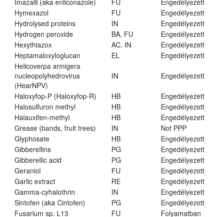
Imazalil (aka enilconazole)
FU
Engedélyezett
Hymexazol
FU
Engedélyezett
Hydrolysed proteins
IN
Engedélyezett
Hydrogen peroxide
BA, FU
Engedélyezett
Hexythiazox
AC, IN
Engedélyezett
Heptamaloxyloglucan
EL
Engedélyezett
Helicoverpa armigera
nucleopolyhedrovirus
IN
Engedélyezett
(HearNPV)
Haloxyfop-P (Haloxyfop-R)
HB
Engedélyezett
Halosulfuron methyl
HB
Engedélyezett
Halauxifen-methyl
HB
Engedélyezett
Grease (bands, fruit trees)
IN
Not PPP
Glyphosate
HB
Engedélyezett
Gibberellins
PG
Engedélyezett
Gibberellic acid
PG
Engedélyezett
Geraniol
FU
Engedélyezett
Garlic extract
RE
Engedélyezett
Gamma-cyhalothrin
IN
Engedélyezett
Sintofen (aka Cintofen)
PG
Engedélyezett
Fusarium sp. L13
FU
Folyamatban