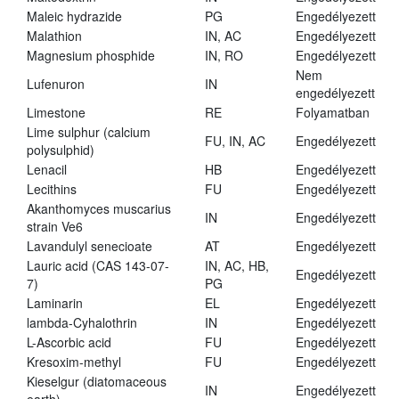
Maleic hydrazide
PG
Engedélyezett
Malathion
IN, AC
Engedélyezett
Magnesium phosphide
IN, RO
Engedélyezett
Nem
Lufenuron
IN
engedélyezett
Limestone
RE
Folyamatban
Lime sulphur (calcium
FU, IN, AC
Engedélyezett
polysulphid)
Lenacil
HB
Engedélyezett
Lecithins
FU
Engedélyezett
Akanthomyces muscarius
IN
Engedélyezett
strain Ve6
Lavandulyl senecioate
AT
Engedélyezett
Lauric acid (CAS 143-07-
IN, AC, HB,
Engedélyezett
7)
PG
Laminarin
EL
Engedélyezett
lambda-Cyhalothrin
IN
Engedélyezett
L-Ascorbic acid
FU
Engedélyezett
Kresoxim-methyl
FU
Engedélyezett
Kieselgur (diatomaceous
IN
Engedélyezett