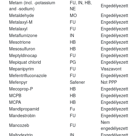
Metam (incl. -potassium
FU, IN, HB,
Engedélyezett
and -sodium)
NE
Metaldehyde
MO
Engedélyezett
Metalaxyl-M
FU
Engedélyezett
Metalaxyl
FU
Engedélyezett
Metaflumizone
IN
Engedélyezett
Mesotrione
HB
Engedélyezett
Mesosulfuron
HB
Engedélyezett
Meptyldinocap
FU
Engedélyezett
Mepiquat chlorid
PG
Engedélyezett
Mepanipyrim
FU
Visszavont
Mefentrifluconazole
FU
Engedélyezett
Mefenpyr
Safener
Not PPP
Mecoprop-P
HB
Engedélyezett
MCPB
HB
Engedélyezett
MCPA
HB
Engedélyezett
Mandipropamid
Fu
Engedélyezett
Mandestrobin
FU
Engedélyezett
Nem
Mancozeb
FU
engedélyezett
Maltodextrin
IN
Engedélyezett