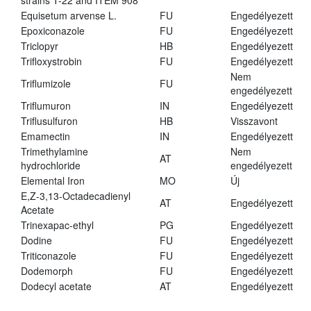
strains T-22 and ITEM 908
Equisetum arvense L.
FU
Engedélyezett
Epoxiconazole
FU
Engedélyezett
Triclopyr
HB
Engedélyezett
Trifloxystrobin
FU
Engedélyezett
Nem
Triflumizole
FU
engedélyezett
Triflumuron
IN
Engedélyezett
Triflusulfuron
HB
Visszavont
Emamectin
IN
Engedélyezett
Trimethylamine
Nem
AT
hydrochloride
engedélyezett
Elemental Iron
MO
Új
E,Z-3,13-Octadecadienyl
AT
Engedélyezett
Acetate
Trinexapac-ethyl
PG
Engedélyezett
Dodine
FU
Engedélyezett
Triticonazole
FU
Engedélyezett
Dodemorph
FU
Engedélyezett
Dodecyl acetate
AT
Engedélyezett