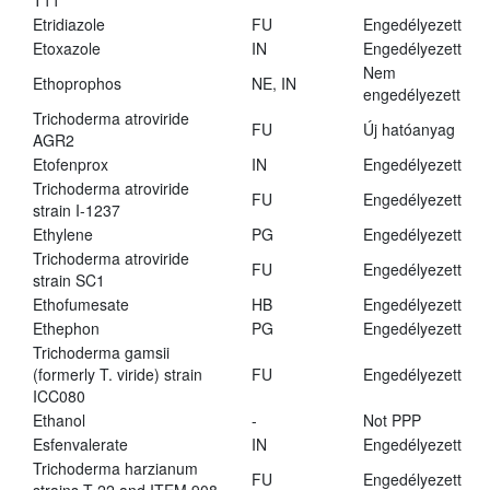
T11
Etridiazole
FU
Engedélyezett
Etoxazole
IN
Engedélyezett
Nem
Ethoprophos
NE, IN
engedélyezett
Trichoderma atroviride
FU
Új hatóanyag
AGR2
Etofenprox
IN
Engedélyezett
Trichoderma atroviride
FU
Engedélyezett
strain I-1237
Ethylene
PG
Engedélyezett
Trichoderma atroviride
FU
Engedélyezett
strain SC1
Ethofumesate
HB
Engedélyezett
Ethephon
PG
Engedélyezett
Trichoderma gamsii
(formerly T. viride) strain
FU
Engedélyezett
ICC080
Ethanol
-
Not PPP
Esfenvalerate
IN
Engedélyezett
Trichoderma harzianum
FU
Engedélyezett