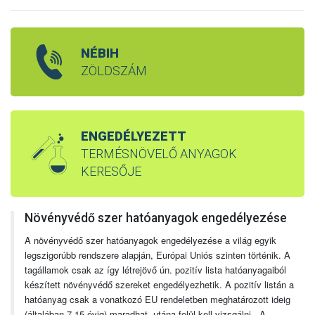
NÉBIH
ZÖLDSZÁM
ENGEDÉLYEZETT
TERMÉSNÖVELŐ ANYAGOK
KERESŐJE
Növényvédő szer hatóanyagok engedélyezése
A növényvédő szer hatóanyagok engedélyezése a világ egyik
legszigorúbb rendszere alapján, Európai Uniós szinten történik. A
tagállamok csak az így létrejövő ún. pozitív lista hatóanyagaiból
készített növényvédő szereket engedélyezhetik. A pozitív listán a
hatóanyag csak a vonatkozó EU rendeletben meghatározott ideig
(általában 7-15 évig) maradhat, utána felül kell vizsgálni. A