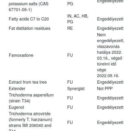
Engedélyezett
potassium salts (CAS
PG
67701-09-1)
IN, AC, HB,
Fatty acids C7 to C20
Engedélyezett
PG
Fat distilation residues
RE
Engedélyezett
Nem
engedélyezett,
visszavonás
hatálya 2022.
Famoxadone
FU
03.16., végső
türelmi idő
vége
2022.09.16.
Extract from tea tree
FU
Engedélyezett
Extender
Synergist
Not PPP
Trichoderma asperellum
FU
Engedélyezett
(strain T34)
Eugenol
FU
Engedélyezett
Trichoderma atroviride
(formerly T. harzianum)
FU
Engedélyezett
strains IMI 206040 and