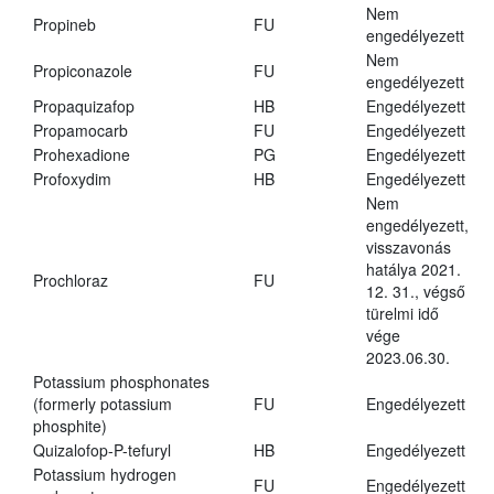
Nem
Propineb
FU
engedélyezett
Nem
Propiconazole
FU
engedélyezett
Propaquizafop
HB
Engedélyezett
Propamocarb
FU
Engedélyezett
Prohexadione
PG
Engedélyezett
Profoxydim
HB
Engedélyezett
Nem
engedélyezett,
visszavonás
hatálya 2021.
Prochloraz
FU
12. 31., végső
türelmi idő
vége
2023.06.30.
Potassium phosphonates
(formerly potassium
FU
Engedélyezett
phosphite)
Quizalofop-P-tefuryl
HB
Engedélyezett
Potassium hydrogen
FU
Engedélyezett