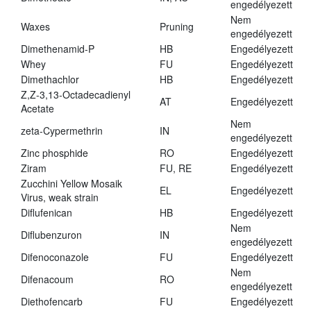
engedélyezett
Nem
Waxes
Pruning
engedélyezett
Dimethenamid-P
HB
Engedélyezett
Whey
FU
Engedélyezett
Dimethachlor
HB
Engedélyezett
Z,Z-3,13-Octadecadienyl
AT
Engedélyezett
Acetate
Nem
zeta-Cypermethrin
IN
engedélyezett
Zinc phosphide
RO
Engedélyezett
Ziram
FU, RE
Engedélyezett
Zucchini Yellow Mosaik
EL
Engedélyezett
Virus, weak strain
Diflufenican
HB
Engedélyezett
Nem
Diflubenzuron
IN
engedélyezett
Difenoconazole
FU
Engedélyezett
Nem
Difenacoum
RO
engedélyezett
Diethofencarb
FU
Engedélyezett