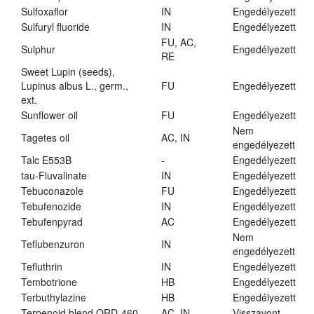
Sulfoxaflor
IN
Engedélyezett
Sulfuryl fluoride
IN
Engedélyezett
FU, AC,
Sulphur
Engedélyezett
RE
Sweet Lupin (seeds),
Lupinus albus L., germ.,
FU
Engedélyezett
ext.
Sunflower oil
FU
Engedélyezett
Nem
Tagetes oil
AC, IN
engedélyezett
Talc E553B
-
Engedélyezett
tau-Fluvalinate
IN
Engedélyezett
Tebuconazole
FU
Engedélyezett
Tebufenozide
IN
Engedélyezett
Tebufenpyrad
AC
Engedélyezett
Nem
Teflubenzuron
IN
engedélyezett
Tefluthrin
IN
Engedélyezett
Tembotrione
HB
Engedélyezett
Terbuthylazine
HB
Engedélyezett
Terpenoid blend QRD-460
AC, IN
Visszavont