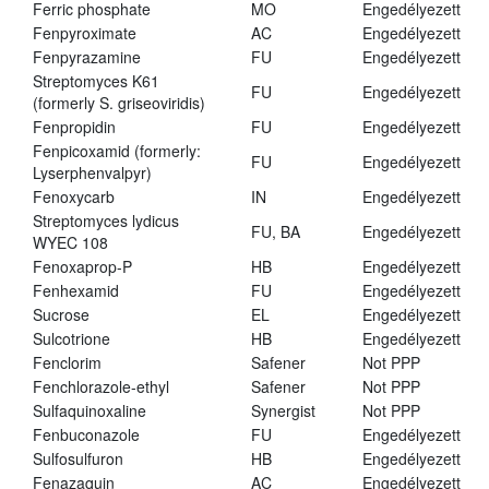
Ferric phosphate
MO
Engedélyezett
Fenpyroximate
AC
Engedélyezett
Fenpyrazamine
FU
Engedélyezett
Streptomyces K61
FU
Engedélyezett
(formerly S. griseoviridis)
Fenpropidin
FU
Engedélyezett
Fenpicoxamid (formerly:
FU
Engedélyezett
Lyserphenvalpyr)
Fenoxycarb
IN
Engedélyezett
Streptomyces lydicus
FU, BA
Engedélyezett
WYEC 108
Fenoxaprop-P
HB
Engedélyezett
Fenhexamid
FU
Engedélyezett
Sucrose
EL
Engedélyezett
Sulcotrione
HB
Engedélyezett
Fenclorim
Safener
Not PPP
Fenchlorazole-ethyl
Safener
Not PPP
Sulfaquinoxaline
Synergist
Not PPP
Fenbuconazole
FU
Engedélyezett
Sulfosulfuron
HB
Engedélyezett
Fenazaquin
AC
Engedélyezett