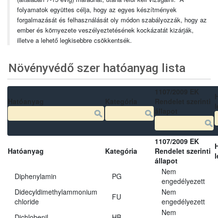
folyamatok együttes célja, hogy az egyes készítmények
forgalmazását és felhasználását oly módon szabályozzák, hogy az
ember és környezete veszélyeztetésének kockázatát kizárják,
illetve a lehető legkisebbre csökkentsék.
Növényvédő szer hatóanyag lista
1107/2009 EK
Hatóanyag
Kategória
Rendelet szerinti
l
állapot
1107/2009 EK
Hatóanyag
Kategória
Rendelet szerinti
l
állapot
Nem
Diphenylamin
PG
engedélyezett
Didecyldimethylammonium
Nem
FU
chloride
engedélyezett
Nem
Dichlobenil
HB