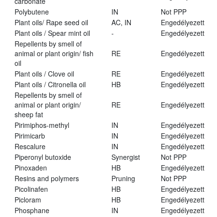
carbonate
Polybutene
IN
Not PPP
Plant oils/ Rape seed oil
AC, IN
Engedélyezett
Plant oils / Spear mint oil
-
Engedélyezett
Repellents by smell of
animal or plant origin/ fish
RE
Engedélyezett
oil
Plant oils / Clove oil
RE
Engedélyezett
Plant oils / Citronella oil
HB
Engedélyezett
Repellents by smell of
animal or plant origin/
RE
Engedélyezett
sheep fat
Pirimiphos-methyl
IN
Engedélyezett
Pirimicarb
IN
Engedélyezett
Rescalure
IN
Engedélyezett
Piperonyl butoxide
Synergist
Not PPP
Pinoxaden
HB
Engedélyezett
Resins and polymers
Pruning
Not PPP
Picolinafen
HB
Engedélyezett
Picloram
HB
Engedélyezett
Phosphane
IN
Engedélyezett