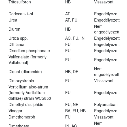
Tritosulforon
HB
Visszavont
Dodecan-1-ol
AT
Engedélyezett
Urea
AT, FU
Engedélyezett
Nem
Diuron
HB
engedélyezett
Urtica spp.
AC, FU, IN
Engedélyezett
Dithianon
FU
Engedélyezett
Disodium phosphonate
FU
Engedélyezett
Valifenalate (formerly
FU
Engedélyezett
Valiphenal)
Nem
Diquat (dibromide)
HB, DE
engedélyezett
Dimoxystrobin
FU
Visszavont
Verticillium albo-atrum
(formerly Verticillium
FU
Engedélyezett
dahliae) strain WCS850
Dimethyl disulphide
FU, NE
Folyamatban
Vinegar
BA, FU, HB
Engedélyezett
Dimethomorph
FU
Visszavont
Nem
Dimethoate
IN, AC