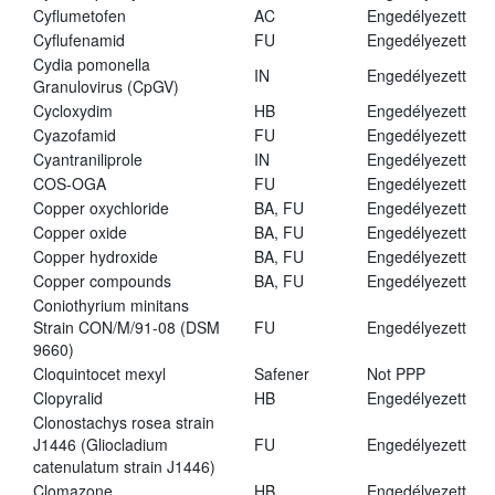
Cyflumetofen
AC
Engedélyezett
Cyflufenamid
FU
Engedélyezett
Cydia pomonella
IN
Engedélyezett
Granulovirus (CpGV)
Cycloxydim
HB
Engedélyezett
Cyazofamid
FU
Engedélyezett
Cyantraniliprole
IN
Engedélyezett
COS-OGA
FU
Engedélyezett
Copper oxychloride
BA, FU
Engedélyezett
Copper oxide
BA, FU
Engedélyezett
Copper hydroxide
BA, FU
Engedélyezett
Copper compounds
BA, FU
Engedélyezett
Coniothyrium minitans
Strain CON/M/91-08 (DSM
FU
Engedélyezett
9660)
Cloquintocet mexyl
Safener
Not PPP
Clopyralid
HB
Engedélyezett
Clonostachys rosea strain
J1446 (Gliocladium
FU
Engedélyezett
catenulatum strain J1446)
Clomazone
HB
Engedélyezett