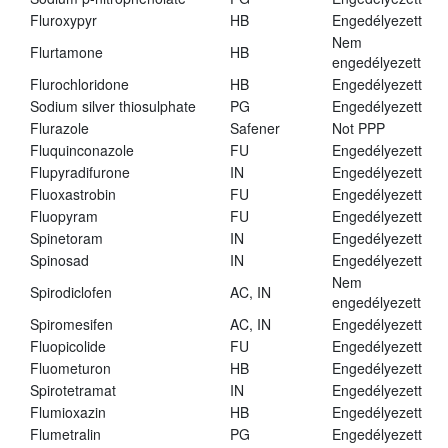
Fluroxypyr
HB
Engedélyezett
Nem
Flurtamone
HB
engedélyezett
Flurochloridone
HB
Engedélyezett
Sodium silver thiosulphate
PG
Engedélyezett
Flurazole
Safener
Not PPP
Fluquinconazole
FU
Engedélyezett
Flupyradifurone
IN
Engedélyezett
Fluoxastrobin
FU
Engedélyezett
Fluopyram
FU
Engedélyezett
Spinetoram
IN
Engedélyezett
Spinosad
IN
Engedélyezett
Nem
Spirodiclofen
AC, IN
engedélyezett
Spiromesifen
AC, IN
Engedélyezett
Fluopicolide
FU
Engedélyezett
Fluometuron
HB
Engedélyezett
Spirotetramat
IN
Engedélyezett
Flumioxazin
HB
Engedélyezett
Flumetralin
PG
Engedélyezett