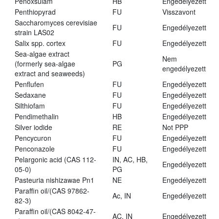
Penoxsulam
HB
Engedélyezett
Penthiopyrad
FU
Visszavont
Saccharomyces cerevisiae
FU
Engedélyezett
strain LAS02
Salix spp. cortex
FU
Engedélyezett
Sea-algae extract
Nem
(formerly sea-algae
PG
engedélyezett
extract and seaweeds)
Penflufen
FU
Engedélyezett
Sedaxane
FU
Engedélyezett
Silthiofam
FU
Engedélyezett
Pendimethalin
HB
Engedélyezett
Silver iodide
RE
Not PPP
Pencycuron
FU
Engedélyezett
Penconazole
FU
Engedélyezett
Pelargonic acid (CAS 112-
IN, AC, HB,
Engedélyezett
05-0)
PG
Pasteuria nishizawae Pn1
NE
Engedélyezett
Paraffin oil/(CAS 97862-
Ac, IN
Engedélyezett
82-3)
Paraffin oil/(CAS 8042-47-
AC, IN
Engedélyezett