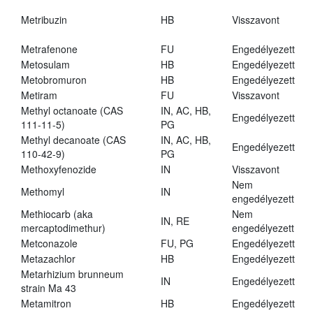
Metribuzin
HB
Visszavont
Metrafenone
FU
Engedélyezett
Metosulam
HB
Engedélyezett
Metobromuron
HB
Engedélyezett
Metiram
FU
Visszavont
Methyl octanoate (CAS
IN, AC, HB,
Engedélyezett
111-11-5)
PG
Methyl decanoate (CAS
IN, AC, HB,
Engedélyezett
110-42-9)
PG
Methoxyfenozide
IN
Visszavont
Nem
Methomyl
IN
engedélyezett
Methiocarb (aka
Nem
IN, RE
mercaptodimethur)
engedélyezett
Metconazole
FU, PG
Engedélyezett
Metazachlor
HB
Engedélyezett
Metarhizium brunneum
IN
Engedélyezett
strain Ma 43
Metamitron
HB
Engedélyezett