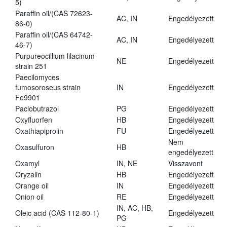
5)
Paraffin oil/(CAS 72623-
AC, IN
Engedélyezett
86-0)
Paraffin oil/(CAS 64742-
AC, IN
Engedélyezett
46-7)
Purpureocillium lilacinum
NE
Engedélyezett
strain 251
Paecilomyces
fumosoroseus strain
IN
Engedélyezett
Fe9901
Paclobutrazol
PG
Engedélyezett
Oxyfluorfen
HB
Engedélyezett
Oxathiapiprolin
FU
Engedélyezett
Nem
Oxasulfuron
HB
engedélyezett
Oxamyl
IN, NE
Visszavont
Oryzalin
HB
Engedélyezett
Orange oil
IN
Engedélyezett
Onion oil
RE
Engedélyezett
IN, AC, HB,
Oleic acid (CAS 112-80-1)
Engedélyezett
PG