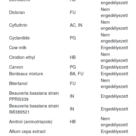
engedélyezett
Nem
Dicloran
FU
engedélyezett
Nem
Cyfluthrin
AC, IN
engedélyezett
Nem
Cyclanilide
PG
engedélyezett
Cow milk
Engedélyezett
Nem
Cinidion ethyl
HB
engedélyezett
Carvon
PG
Engedélyezett
Bordeaux mixture
BA, FU
Engedélyezett
Nem
Bitertanol
FU
engedélyezett
Beauveria bassiana strain
IN
Engedélyezett
PPRI5339
Beauveria bassiana strain
IN
Engedélyezett
IMI389521
Nem
Amitrol (aminotriazole)
HB
engedélyezett
Allium cepa extract
Engedélyezett