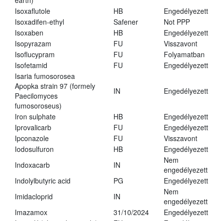
earth)
Isoxaflutole
HB
Engedélyezett
Isoxadifen-ethyl
Safener
Not PPP
Isoxaben
HB
Engedélyezett
Isopyrazam
FU
Visszavont
Isoflucypram
FU
Folyamatban
Isofetamid
FU
Engedélyezett
Isaria fumosorosea
Apopka strain 97 (formely
IN
Engedélyezett
Paecilomyces
fumosoroseus)
Iron sulphate
HB
Engedélyezett
Iprovalicarb
FU
Engedélyezett
Ipconazole
FU
Visszavont
Iodosulfuron
HB
Engedélyezett
Nem
Indoxacarb
IN
engedélyezett
Indolylbutyric acid
PG
Engedélyezett
Nem
Imidacloprid
IN
engedélyezett
Imazamox
31/10/2024
Engedélyezett