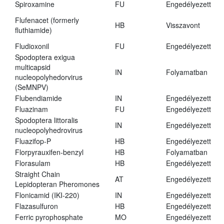
Spiroxamine
FU
Engedélyezett
Flufenacet (formerly
HB
Visszavont
fluthiamide)
Fludioxonil
FU
Engedélyezett
Spodoptera exigua
multicapsid
IN
Folyamatban
nucleopolyhedorvirus
(SeMNPV)
Flubendiamide
IN
Engedélyezett
Fluazinam
FU
Engedélyezett
Spodoptera littoralis
IN
Engedélyezett
nucleopolyhedrovirus
Fluazifop-P
HB
Engedélyezett
Florpyrauxifen-benzyl
HB
Folyamatban
Florasulam
HB
Engedélyezett
Straight Chain
AT
Engedélyezett
Lepidopteran Pheromones
Flonicamid (IKI-220)
IN
Engedélyezett
Flazasulfuron
HB
Engedélyezett
Ferric pyrophosphate
MO
Engedélyezett