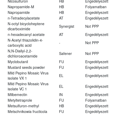
Nicosulfuron
HB
Engedélyezett
Napropamide-M
HB
Folyamatban
Napropamide
HB
Engedélyezett
n-Tetradecylacetate
AT
Engedélyezett
N-octyl bicycloheptene
Synergist
Not PPP
dicarboximide
n-hexadecanyl acetate
AT
Engedélyezett
N-Acetyl thiazolidin-4-
-
Not PPP
carboxylic acid
N,N-Diallyl-2,2-
Safener
Not PPP
dichloroacetamide
Myclobutanil
FU
Engedélyezett
Mustard seeds powder
FU
Engedélyezett
Mild Pepino Mosaic Virus
EL
Engedélyezett
isolate VX 1
Mild Pepino Mosaic Virus
EL
Engedélyezett
isolate VC 1
Milbemectin
IN
Engedélyezett
Metyltetraprole
FU
Folyamatban
Metsulfuron-methyl
HB
Engedélyezett
Metschnikowia fructicola
FU
Engedélyezett