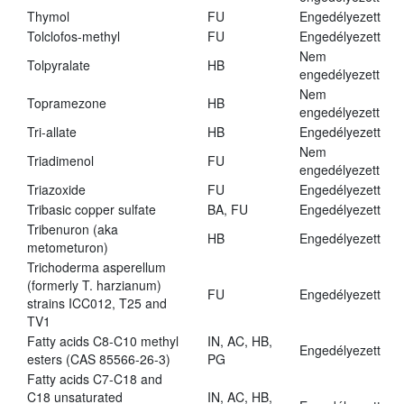
Thymol
FU
Engedélyezett
Tolclofos-methyl
FU
Engedélyezett
Nem
Tolpyralate
HB
engedélyezett
Nem
Topramezone
HB
engedélyezett
Tri-allate
HB
Engedélyezett
Nem
Triadimenol
FU
engedélyezett
Triazoxide
FU
Engedélyezett
Tribasic copper sulfate
BA, FU
Engedélyezett
Tribenuron (aka
HB
Engedélyezett
metometuron)
Trichoderma asperellum
(formerly T. harzianum)
FU
Engedélyezett
strains ICC012, T25 and
TV1
Fatty acids C8-C10 methyl
IN, AC, HB,
Engedélyezett
esters (CAS 85566-26-3)
PG
Fatty acids C7-C18 and
C18 unsaturated
IN, AC, HB,