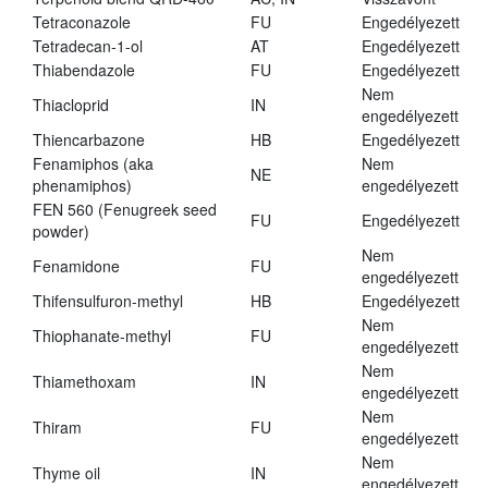
Tetraconazole
FU
Engedélyezett
Tetradecan-1-ol
AT
Engedélyezett
Thiabendazole
FU
Engedélyezett
Nem
Thiacloprid
IN
engedélyezett
Thiencarbazone
HB
Engedélyezett
Fenamiphos (aka
Nem
NE
phenamiphos)
engedélyezett
FEN 560 (Fenugreek seed
FU
Engedélyezett
powder)
Nem
Fenamidone
FU
engedélyezett
Thifensulfuron-methyl
HB
Engedélyezett
Nem
Thiophanate-methyl
FU
engedélyezett
Nem
Thiamethoxam
IN
engedélyezett
Nem
Thiram
FU
engedélyezett
Nem
Thyme oil
IN
engedélyezett