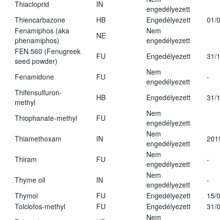
Thiacloprid
IN
engedélyezett
Thiencarbazone
HB
Engedélyezett
01/
Fenamiphos (aka
Nem
NE
phenamiphos)
engedélyezett
FEN 560 (Fenugreek
FU
Engedélyezett
31/
seed powder)
Nem
Fenamidone
FU
-
engedélyezett
Thifensulfuron-
HB
Engedélyezett
31/
methyl
Nem
Thiophanate-methyl
FU
engedélyezett
Nem
Thiamethoxam
IN
201
engedélyezett
Nem
Thiram
FU
-
engedélyezett
Nem
Thyme oil
IN
-
engedélyezett
Thymol
FU
Engedélyezett
15/
Tolclofos-methyl
FU
Engedélyezett
31/
Nem