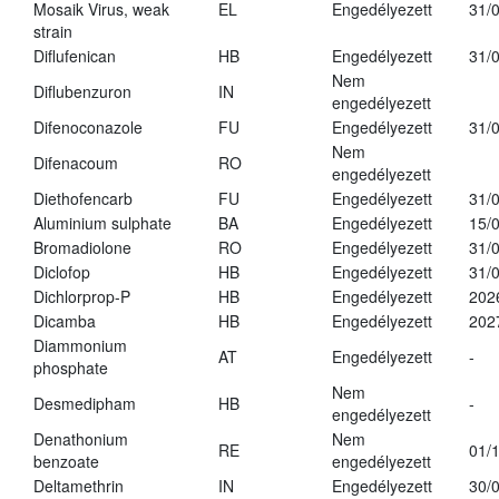
Mosaik Virus, weak
EL
Engedélyezett
31/
strain
Diflufenican
HB
Engedélyezett
31/
Nem
Diflubenzuron
IN
engedélyezett
Difenoconazole
FU
Engedélyezett
31/
Nem
Difenacoum
RO
engedélyezett
Diethofencarb
FU
Engedélyezett
31/
Aluminium sulphate
BA
Engedélyezett
15/
Bromadiolone
RO
Engedélyezett
31/
Diclofop
HB
Engedélyezett
31/
Dichlorprop-P
HB
Engedélyezett
202
Dicamba
HB
Engedélyezett
202
Diammonium
AT
Engedélyezett
-
phosphate
Nem
Desmedipham
HB
-
engedélyezett
Denathonium
Nem
RE
01/
benzoate
engedélyezett
Deltamethrin
IN
Engedélyezett
30/