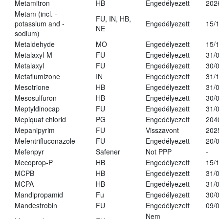
Metamitron
HB
Engedélyezett
202
Metam (incl. -
FU, IN, HB,
potassium and -
Engedélyezett
15/
NE
sodium)
Metaldehyde
MO
Engedélyezett
15/
Metalaxyl-M
FU
Engedélyezett
31/
Metalaxyl
FU
Engedélyezett
30/
Metaflumizone
IN
Engedélyezett
31/
Mesotrione
HB
Engedélyezett
31/
Mesosulfuron
HB
Engedélyezett
30/
Meptyldinocap
FU
Engedélyezett
31/
Mepiquat chlorid
PG
Engedélyezett
204
Mepanipyrim
FU
Visszavont
202
Mefentrifluconazole
FU
Engedélyezett
20/
Mefenpyr
Safener
Not PPP
-
Mecoprop-P
HB
Engedélyezett
15/
MCPB
HB
Engedélyezett
31/
MCPA
HB
Engedélyezett
31/
Mandipropamid
Fu
Engedélyezett
30/
Mandestrobin
FU
Engedélyezett
09/
Nem