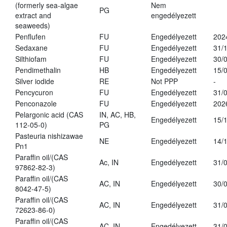
(formerly sea-algae
Nem
PG
extract and
engedélyezett
seaweeds)
Penflufen
FU
Engedélyezett
202
Sedaxane
FU
Engedélyezett
31/
Silthiofam
FU
Engedélyezett
30/
Pendimethalin
HB
Engedélyezett
15/
Silver iodide
RE
Not PPP
-
Pencycuron
FU
Engedélyezett
31/
Penconazole
FU
Engedélyezett
202
Pelargonic acid (CAS
IN, AC, HB,
Engedélyezett
15/
112-05-0)
PG
Pasteuria nishizawae
NE
Engedélyezett
14/
Pn1
Paraffin oil/(CAS
Ac, IN
Engedélyezett
31/
97862-82-3)
Paraffin oil/(CAS
AC, IN
Engedélyezett
30/
8042-47-5)
Paraffin oil/(CAS
AC, IN
Engedélyezett
31/
72623-86-0)
Paraffin oil/(CAS
AC, IN
Engedélyezett
31/