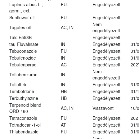
Lupinus albus L.,
FU
Engedélyezett
-
germ., ext.
Sunflower oil
FU
Engedélyezett
-
Nem
Tagetes oil
AC, IN
-
engedélyezett
Talc E553B
-
Engedélyezett
-
tau-Fluvalinate
IN
Engedélyezett
31/
Tebuconazole
FU
Engedélyezett
31/
Tebufenozide
IN
Engedélyezett
31/
Tebufenpyrad
AC
Engedélyezett
202
Nem
Teflubenzuron
IN
engedélyezett
Tefluthrin
IN
Engedélyezett
31/
Tembotrione
HB
Engedélyezett
31/
Terbuthylazine
HB
Engedélyezett
31/
Terpenoid blend
AC, IN
Visszavont
10/
QRD-460
Tetraconazole
FU
Engedélyezett
202
Tetradecan-1-ol
AT
Engedélyezett
31/
Thiabendazole
FU
Engedélyezett
31/
Nem