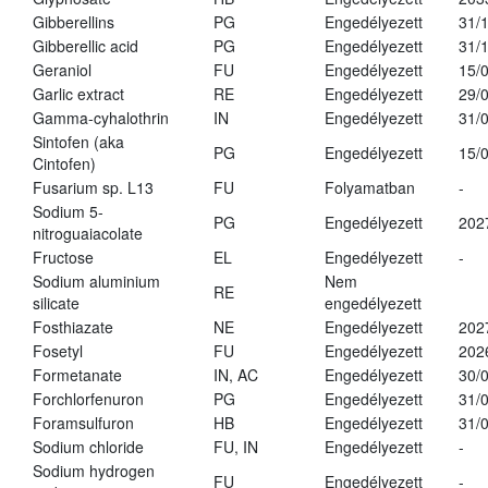
Gibberellins
PG
Engedélyezett
31/
Gibberellic acid
PG
Engedélyezett
31/
Geraniol
FU
Engedélyezett
15/
Garlic extract
RE
Engedélyezett
29/
Gamma-cyhalothrin
IN
Engedélyezett
31/
Sintofen (aka
PG
Engedélyezett
15/
Cintofen)
Fusarium sp. L13
FU
Folyamatban
-
Sodium 5-
PG
Engedélyezett
202
nitroguaiacolate
Fructose
EL
Engedélyezett
-
Sodium aluminium
Nem
RE
silicate
engedélyezett
Fosthiazate
NE
Engedélyezett
202
Fosetyl
FU
Engedélyezett
202
Formetanate
IN, AC
Engedélyezett
30/
Forchlorfenuron
PG
Engedélyezett
31/
Foramsulfuron
HB
Engedélyezett
31/
Sodium chloride
FU, IN
Engedélyezett
-
Sodium hydrogen
FU
Engedélyezett
-