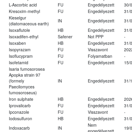
L-Ascorbic acid
FU
Engedélyezett
30/
Kresoxim-methyl
FU
Engedélyezett
31/
Kieselgur
IN
Engedélyezett
31/
(diatomaceous earth)
Isoxaflutole
HB
Engedélyezett
31/
Isoxadifen-ethyl
Safener
Not PPP
-
Isoxaben
HB
Engedélyezett
31/
Isopyrazam
FU
Visszavont
202
Isoflucypram
FU
Folyamatban
-
Isofetamid
FU
Engedélyezett
15/
Isaria fumosorosea
Apopka strain 97
(formely
IN
Engedélyezett
31/
Paecilomyces
fumosoroseus)
Iron sulphate
HB
Engedélyezett
202
Iprovalicarb
FU
Engedélyezett
31/
Ipconazole
FU
Visszavont
-
Iodosulfuron
HB
Engedélyezett
31/
Nem
Indoxacarb
IN
19/
engedélyezett