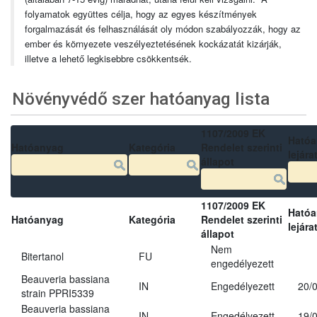
folyamatok együttes célja, hogy az egyes készítmények
forgalmazását és felhasználását oly módon szabályozzák, hogy az
ember és környezete veszélyeztetésének kockázatát kizárják,
illetve a lehető legkisebbre csökkentsék.
Növényvédő szer hatóanyag lista
1107/2009 EK
Ható
Hatóanyag
Kategória
Rendelet szerinti
lejára
állapot
1107/2009 EK
Ható
Hatóanyag
Kategória
Rendelet szerinti
lejára
állapot
Nem
Bitertanol
FU
engedélyezett
Beauveria bassiana
IN
Engedélyezett
20/
strain PPRI5339
Beauveria bassiana
IN
Engedélyezett
19/