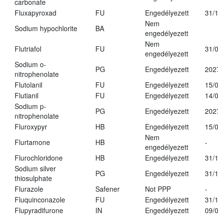
carbonate
Fluxapyroxad
FU
Engedélyezett
31/
Nem
Sodium hypochlorite
BA
engedélyezett
Nem
Flutriafol
FU
31/
engedélyezett
Sodium o-
PG
Engedélyezett
202
nitrophenolate
Flutolanil
FU
Engedélyezett
15/
Flutianil
FU
Engedélyezett
14/
Sodium p-
PG
Engedélyezett
202
nitrophenolate
Fluroxypyr
HB
Engedélyezett
15/
Nem
Flurtamone
HB
-
engedélyezett
Flurochloridone
HB
Engedélyezett
31/
Sodium silver
PG
Engedélyezett
31/
thiosulphate
Flurazole
Safener
Not PPP
-
Fluquinconazole
FU
Engedélyezett
31/
Flupyradifurone
IN
Engedélyezett
09/