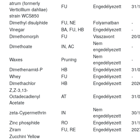
atrum (formerly
FU
Engedélyezett
31/
Verticillium dahliae)
strain WCS850
Dimethyl disulphide
FU, NE
Folyamatban
-
Vinegar
BA, FU, HB
Engedélyezett
-
Dimethomorph
FU
Visszavont
20/
Nem
Dimethoate
IN, AC
-
engedélyezett
Nem
Waxes
Pruning
-
engedélyezett
Dimethenamid-P
HB
Engedélyezett
31/
Whey
FU
Engedélyezett
-
Dimethachlor
HB
Engedélyezett
202
Z,Z-3,13-
Octadecadienyl
AT
Engedélyezett
31/
Acetate
Nem
zeta-Cypermethrin
IN
30/
engedélyezett
Zinc phosphide
RO
Engedélyezett
31/
Ziram
FU, RE
Engedélyezett
202
Zucchini Yellow