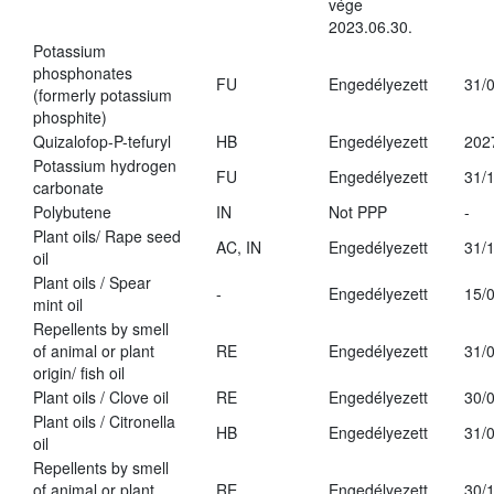
vége
2023.06.30.
Potassium
phosphonates
FU
Engedélyezett
31/
(formerly potassium
phosphite)
Quizalofop-P-tefuryl
HB
Engedélyezett
202
Potassium hydrogen
FU
Engedélyezett
31/
carbonate
Polybutene
IN
Not PPP
-
Plant oils/ Rape seed
AC, IN
Engedélyezett
31/
oil
Plant oils / Spear
-
Engedélyezett
15/
mint oil
Repellents by smell
of animal or plant
RE
Engedélyezett
31/
origin/ fish oil
Plant oils / Clove oil
RE
Engedélyezett
30/
Plant oils / Citronella
HB
Engedélyezett
31/
oil
Repellents by smell
of animal or plant
RE
Engedélyezett
30/