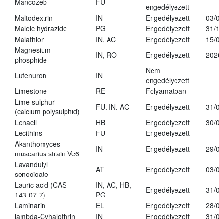
Mancozeb
FU
engedélyezett
Maltodextrin
IN
Engedélyezett
03/
Maleic hydrazide
PG
Engedélyezett
31/
Malathion
IN, AC
Engedélyezett
15/
Magnesium
IN, RO
Engedélyezett
202
phosphide
Nem
Lufenuron
IN
engedélyezett
Limestone
RE
Folyamatban
Lime sulphur
FU, IN, AC
Engedélyezett
31/
(calcium polysulphid)
Lenacil
HB
Engedélyezett
30/
Lecithins
FU
Engedélyezett
-
Akanthomyces
IN
Engedélyezett
29/
muscarius strain Ve6
Lavandulyl
AT
Engedélyezett
03/
senecioate
Lauric acid (CAS
IN, AC, HB,
Engedélyezett
31/
143-07-7)
PG
Laminarin
EL
Engedélyezett
28/
lambda-Cyhalothrin
IN
Engedélyezett
31/