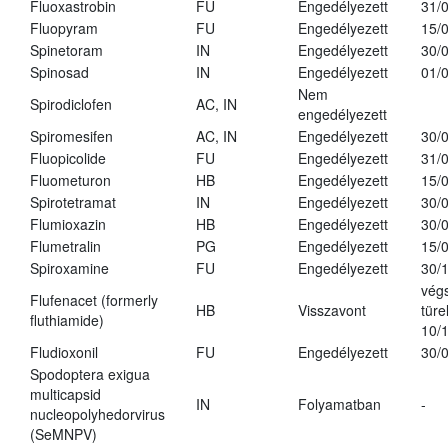
Fluoxastrobin
FU
Engedélyezett
31/
Fluopyram
FU
Engedélyezett
15/
Spinetoram
IN
Engedélyezett
30/
Spinosad
IN
Engedélyezett
01/
Nem
Spirodiclofen
AC, IN
engedélyezett
Spiromesifen
AC, IN
Engedélyezett
30/
Fluopicolide
FU
Engedélyezett
31/
Fluometuron
HB
Engedélyezett
15/
Spirotetramat
IN
Engedélyezett
30/
Flumioxazin
HB
Engedélyezett
30/
Flumetralin
PG
Engedélyezett
15/
Spiroxamine
FU
Engedélyezett
30/
vég
Flufenacet (formerly
HB
Visszavont
türe
fluthiamide)
10/
Fludioxonil
FU
Engedélyezett
30/
Spodoptera exigua
multicapsid
IN
Folyamatban
-
nucleopolyhedorvirus
(SeMNPV)