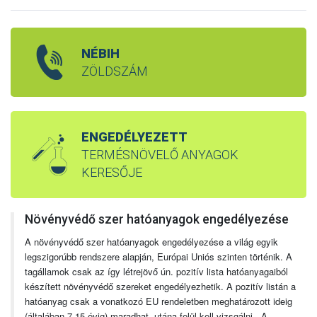
NÉBIH
ZÖLDSZÁM
ENGEDÉLYEZETT
TERMÉSNÖVELŐ ANYAGOK
KERESŐJE
Növényvédő szer hatóanyagok engedélyezése
A növényvédő szer hatóanyagok engedélyezése a világ egyik
legszigorúbb rendszere alapján, Európai Uniós szinten történik. A
tagállamok csak az így létrejövő ún. pozitív lista hatóanyagaiból
készített növényvédő szereket engedélyezhetik. A pozitív listán a
hatóanyag csak a vonatkozó EU rendeletben meghatározott ideig
(általában 7-15 évig) maradhat, utána felül kell vizsgálni. A