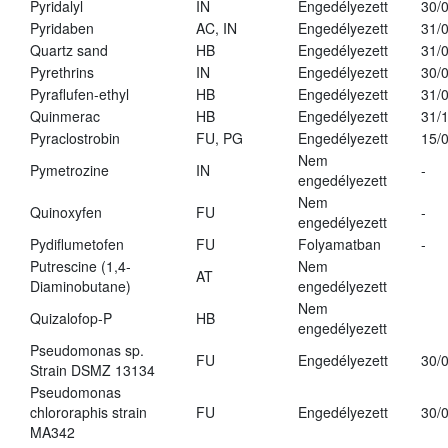
Pyridalyl
IN
Engedélyezett
30/
Pyridaben
AC, IN
Engedélyezett
31/
Quartz sand
HB
Engedélyezett
31/
Pyrethrins
IN
Engedélyezett
30/
Pyraflufen-ethyl
HB
Engedélyezett
31/
Quinmerac
HB
Engedélyezett
31/
Pyraclostrobin
FU, PG
Engedélyezett
15/
Nem
Pymetrozine
IN
-
engedélyezett
Nem
Quinoxyfen
FU
-
engedélyezett
Pydiflumetofen
FU
Folyamatban
-
Putrescine (1,4-
Nem
AT
Diaminobutane)
engedélyezett
Nem
Quizalofop-P
HB
engedélyezett
Pseudomonas sp.
FU
Engedélyezett
30/
Strain DSMZ 13134
Pseudomonas
chlororaphis strain
FU
Engedélyezett
30/
MA342