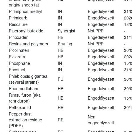
origin/ sheep fat
Pirimiphos-methyl
IN
Engedélyezett
31/
Pirimicarb
IN
Engedélyezett
202
Rescalure
IN
Engedélyezett
18/
Piperonyl butoxide
Synergist
Not PPP
-
Pinoxaden
HB
Engedélyezett
31/
Resins and polymers
Pruning
Not PPP
-
Picolinafen
HB
Engedélyezett
30/
Picloram
HB
Engedélyezett
202
Phosphane
IN
Engedélyezett
15/
Phosmet
IN
Engedélyezett
31/
Phlebiopsis gigantea
FU
Engedélyezett
30/
(several strains)
Phenmedipham
HB
Engedélyezett
30/
Rimsulfuron (aka
HB
Engedélyezett
15/
renriduron)
Pethoxamid
HB
Engedélyezett
30/
Pepper dust
Nem
extraction residue
RE
engedélyezett
(PDER)