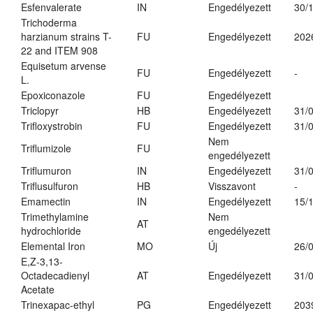
Esfenvalerate
IN
Engedélyezett
30/
Trichoderma
harzianum strains T-
FU
Engedélyezett
202
22 and ITEM 908
Equisetum arvense
FU
Engedélyezett
-
L.
Epoxiconazole
FU
Engedélyezett
Triclopyr
HB
Engedélyezett
31/
Trifloxystrobin
FU
Engedélyezett
31/
Nem
Triflumizole
FU
engedélyezett
Triflumuron
IN
Engedélyezett
31/
Triflusulfuron
HB
Visszavont
-
Emamectin
IN
Engedélyezett
15/
Trimethylamine
Nem
AT
hydrochloride
engedélyezett
Elemental Iron
MO
Új
26/
E,Z-3,13-
Octadecadienyl
AT
Engedélyezett
31/
Acetate
Trinexapac-ethyl
PG
Engedélyezett
203