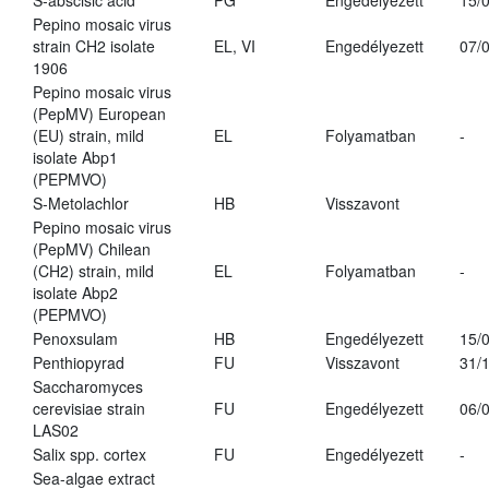
S-abscisic acid
PG
Engedélyezett
15/
Pepino mosaic virus
strain CH2 isolate
EL, VI
Engedélyezett
07/
1906
Pepino mosaic virus
(PepMV) European
(EU) strain, mild
EL
Folyamatban
-
isolate Abp1
(PEPMVO)
S-Metolachlor
HB
Visszavont
Pepino mosaic virus
(PepMV) Chilean
(CH2) strain, mild
EL
Folyamatban
-
isolate Abp2
(PEPMVO)
Penoxsulam
HB
Engedélyezett
15/
Penthiopyrad
FU
Visszavont
31/
Saccharomyces
cerevisiae strain
FU
Engedélyezett
06/
LAS02
Salix spp. cortex
FU
Engedélyezett
-
Sea-algae extract