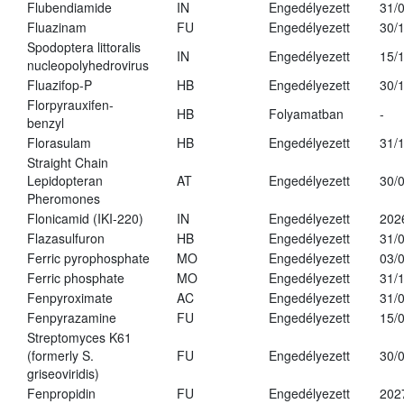
Flubendiamide
IN
Engedélyezett
31/
Fluazinam
FU
Engedélyezett
30/
Spodoptera littoralis
IN
Engedélyezett
15/
nucleopolyhedrovirus
Fluazifop-P
HB
Engedélyezett
30/
Florpyrauxifen-
HB
Folyamatban
-
benzyl
Florasulam
HB
Engedélyezett
31/
Straight Chain
Lepidopteran
AT
Engedélyezett
30/
Pheromones
Flonicamid (IKI-220)
IN
Engedélyezett
202
Flazasulfuron
HB
Engedélyezett
31/
Ferric pyrophosphate
MO
Engedélyezett
03/
Ferric phosphate
MO
Engedélyezett
31/
Fenpyroximate
AC
Engedélyezett
31/
Fenpyrazamine
FU
Engedélyezett
15/
Streptomyces K61
(formerly S.
FU
Engedélyezett
30/
griseoviridis)
Fenpropidin
FU
Engedélyezett
202