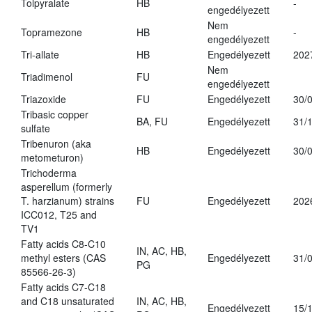
Tolpyralate
HB
-
engedélyezett
Nem
Topramezone
HB
-
engedélyezett
Tri-allate
HB
Engedélyezett
202
Nem
Triadimenol
FU
engedélyezett
Triazoxide
FU
Engedélyezett
30/
Tribasic copper
BA, FU
Engedélyezett
31/
sulfate
Tribenuron (aka
HB
Engedélyezett
30/
metometuron)
Trichoderma
asperellum (formerly
T. harzianum) strains
FU
Engedélyezett
202
ICC012, T25 and
TV1
Fatty acids C8-C10
IN, AC, HB,
methyl esters (CAS
Engedélyezett
31/
PG
85566-26-3)
Fatty acids C7-C18
and C18 unsaturated
IN, AC, HB,
Engedélyezett
15/