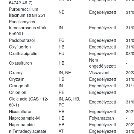
64742-46-7)
Purpureocillium
NE
Engedélyezett
31/
lilacinum strain 251
Paecilomyces
fumosoroseus strain
IN
Engedélyezett
31/
Fe9901
Paclobutrazol
PG
Engedélyezett
31/
Oxyfluorfen
HB
Engedélyezett
31/
Oxathiapiprolin
FU
Engedélyezett
03/
Nem
Oxasulfuron
HB
-
engedélyezett
Oxamyl
IN, NE
Visszavont
202
Oryzalin
HB
Engedélyezett
31/
Orange oil
IN
Engedélyezett
31/
Onion oil
RE
Engedélyezett
-
Oleic acid (CAS 112-
IN, AC, HB,
Engedélyezett
31/
80-1)
PG
Nicosulfuron
HB
Engedélyezett
202
Napropamide-M
HB
Folyamatban
-
Napropamide
HB
Engedélyezett
202
n-Tetradecylacetate
AT
Engedélyezett
31/