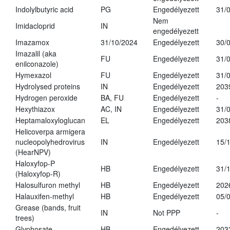
Indolylbutyric acid
PG
Engedélyezett
31/
Nem
Imidacloprid
IN
engedélyezett
Imazamox
31/10/2024
Engedélyezett
30/
Imazalil (aka
FU
Engedélyezett
31/
enilconazole)
Hymexazol
FU
Engedélyezett
31/
Hydrolysed proteins
IN
Engedélyezett
203
Hydrogen peroxide
BA, FU
Engedélyezett
-
Hexythiazox
AC, IN
Engedélyezett
31/
Heptamaloxyloglucan
EL
Engedélyezett
203
Helicoverpa armigera
nucleopolyhedrovirus
IN
Engedélyezett
15/
(HearNPV)
Haloxyfop-P
HB
Engedélyezett
31/
(Haloxyfop-R)
Halosulfuron methyl
HB
Engedélyezett
202
Halauxifen-methyl
HB
Engedélyezett
05/
Grease (bands, fruit
IN
Not PPP
-
trees)
Glyphosate
HB
Engedélyezett
203