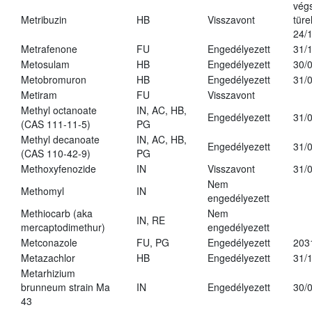
vég
Metribuzin
HB
Visszavont
türe
24/
Metrafenone
FU
Engedélyezett
31/
Metosulam
HB
Engedélyezett
30/
Metobromuron
HB
Engedélyezett
31/
Metiram
FU
Visszavont
Methyl octanoate
IN, AC, HB,
Engedélyezett
31/
(CAS 111-11-5)
PG
Methyl decanoate
IN, AC, HB,
Engedélyezett
31/
(CAS 110-42-9)
PG
Methoxyfenozide
IN
Visszavont
31/
Nem
Methomyl
IN
engedélyezett
Methiocarb (aka
Nem
IN, RE
mercaptodimethur)
engedélyezett
Metconazole
FU, PG
Engedélyezett
203
Metazachlor
HB
Engedélyezett
31/
Metarhizium
brunneum strain Ma
IN
Engedélyezett
30/
43