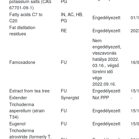
potassium salts (CAS
PG
67701-09-1)
Fatty acids C7 to
IN, AC, HB,
Engedélyezett
01/
C20
PG
Fat distilation
RE
Engedélyezett
202
residues
Nem
engedélyezett,
visszavonás
hatálya 2022.
Famoxadone
FU
16/
03.16., végső
türelmi idő
vége
2022.09.16.
Extract from tea tree
FU
Engedélyezett
15/
Extender
Synergist
Not PPP
-
Trichoderma
asperellum (strain
FU
Engedélyezett
15/
T34)
Eugenol
FU
Engedélyezett
15/
Trichoderma
atroviride (formerly T.