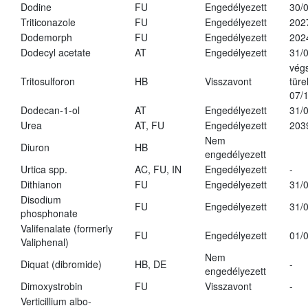
Dodine
FU
Engedélyezett
30/
Triticonazole
FU
Engedélyezett
202
Dodemorph
FU
Engedélyezett
202
Dodecyl acetate
AT
Engedélyezett
31/
vég
Tritosulforon
HB
Visszavont
türe
07/
Dodecan-1-ol
AT
Engedélyezett
31/
Urea
AT, FU
Engedélyezett
203
Nem
Diuron
HB
engedélyezett
Urtica spp.
AC, FU, IN
Engedélyezett
-
Dithianon
FU
Engedélyezett
31/
Disodium
FU
Engedélyezett
31/
phosphonate
Valifenalate (formerly
FU
Engedélyezett
01/
Valiphenal)
Nem
Diquat (dibromide)
HB, DE
-
engedélyezett
Dimoxystrobin
FU
Visszavont
-
Verticillium albo-