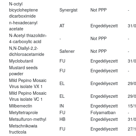
N-octyl
bicycloheptene
Synergist
Not PPP
-
dicarboximide
n-hexadecanyl
AT
Engedélyezett
31/
acetate
N-Acetyl thiazolidin-
-
Not PPP
-
4-carboxylic acid
N,N-Diallyl-2,2-
Safener
Not PPP
-
dichloroacetamide
Myclobutanil
FU
Engedélyezett
31/
Mustard seeds
FU
Engedélyezett
-
powder
Mild Pepino Mosaic
EL
Engedélyezett
29/
Virus isolate VX 1
Mild Pepino Mosaic
EL
Engedélyezett
29/
Virus isolate VC 1
Milbemectin
IN
Engedélyezett
15/
Metyltetraprole
FU
Folyamatban
-
Metsulfuron-methyl
HB
Engedélyezett
31/
Metschnikowia
FU
Engedélyezett
27/
fructicola