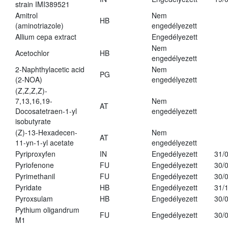
strain IMI389521
Amitrol
Nem
HB
(aminotriazole)
engedélyezett
Allium cepa extract
Engedélyezett
Nem
Acetochlor
HB
engedélyezett
2-Naphthylacetic acid
Nem
PG
(2-NOA)
engedélyezett
(Z,Z,Z,Z)-
7,13,16,19-
Nem
AT
Docosatetraen-1-yl
engedélyezett
isobutyrate
(Z)-13-Hexadecen-
Nem
AT
11-yn-1-yl acetate
engedélyezett
Pyriproxyfen
IN
Engedélyezett
31/
Pyriofenone
FU
Engedélyezett
30/
Pyrimethanil
FU
Engedélyezett
30/
Pyridate
HB
Engedélyezett
31/
Pyroxsulam
HB
Engedélyezett
30/
Pythium oligandrum
FU
Engedélyezett
30/
M1