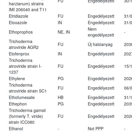
FU
Engedélyezett
30/
harzianum) strains
IMI 206040 and T11
Etridiazole
FU
Engedélyezett
31/
Etoxazole
IN
Engedélyezett
31/
Nem
Ethoprophos
NE, IN
-
engedélyezett
Trichoderma
FU
Új hatóanyag
203
atroviride AGR2
Etofenprox
IN
Engedélyezett
202
Trichoderma
atroviride strain I-
FU
Engedélyezett
15/
1237
Ethylene
PG
Engedélyezett
202
Trichoderma
FU
Engedélyezett
06/
atroviride strain SC1
Ethofumesate
HB
Engedélyezett
31/
Ethephon
PG
Engedélyezett
203
Trichoderma gamsii
(formerly T. viride)
FU
Engedélyezett
202
strain ICC080
Ethanol
-
Not PPP
-