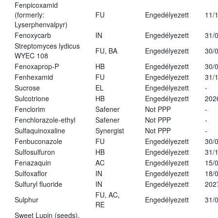
Fenpicoxamid
(formerly:
FU
Engedélyezett
11/
Lyserphenvalpyr)
Fenoxycarb
IN
Engedélyezett
31/
Streptomyces lydicus
FU, BA
Engedélyezett
30/
WYEC 108
Fenoxaprop-P
HB
Engedélyezett
30/
Fenhexamid
FU
Engedélyezett
31/
Sucrose
EL
Engedélyezett
-
Sulcotrione
HB
Engedélyezett
202
Fenclorim
Safener
Not PPP
-
Fenchlorazole-ethyl
Safener
Not PPP
-
Sulfaquinoxaline
Synergist
Not PPP
-
Fenbuconazole
FU
Engedélyezett
30/
Sulfosulfuron
HB
Engedélyezett
31/
Fenazaquin
AC
Engedélyezett
15/
Sulfoxaflor
IN
Engedélyezett
18/
Sulfuryl fluoride
IN
Engedélyezett
202
FU, AC,
Sulphur
Engedélyezett
31/
RE
Sweet Lupin (seeds),