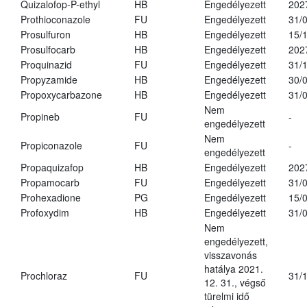
Quizalofop-P-ethyl
HB
Engedélyezett
202
Prothioconazole
FU
Engedélyezett
31/
Prosulfuron
HB
Engedélyezett
15/
Prosulfocarb
HB
Engedélyezett
202
Proquinazid
FU
Engedélyezett
31/
Propyzamide
HB
Engedélyezett
30/
Propoxycarbazone
HB
Engedélyezett
31/
Nem
Propineb
FU
-
engedélyezett
Nem
Propiconazole
FU
-
engedélyezett
Propaquizafop
HB
Engedélyezett
202
Propamocarb
FU
Engedélyezett
31/
Prohexadione
PG
Engedélyezett
15/
Profoxydim
HB
Engedélyezett
31/
Nem
engedélyezett,
visszavonás
hatálya 2021.
Prochloraz
FU
31/
12. 31., végső
türelmi idő