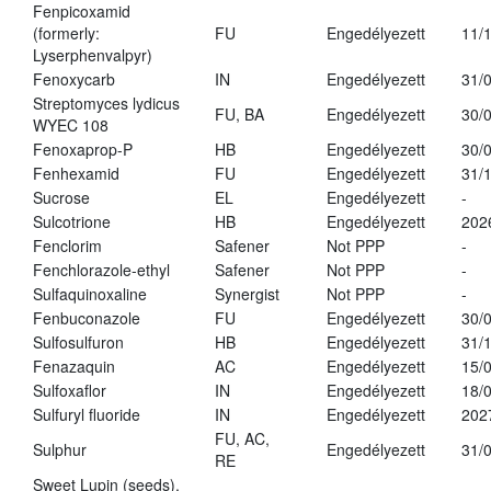
Fenpicoxamid
(formerly:
FU
Engedélyezett
11/
Lyserphenvalpyr)
Fenoxycarb
IN
Engedélyezett
31/
Streptomyces lydicus
FU, BA
Engedélyezett
30/
WYEC 108
Fenoxaprop-P
HB
Engedélyezett
30/
Fenhexamid
FU
Engedélyezett
31/
Sucrose
EL
Engedélyezett
-
Sulcotrione
HB
Engedélyezett
202
Fenclorim
Safener
Not PPP
-
Fenchlorazole-ethyl
Safener
Not PPP
-
Sulfaquinoxaline
Synergist
Not PPP
-
Fenbuconazole
FU
Engedélyezett
30/
Sulfosulfuron
HB
Engedélyezett
31/
Fenazaquin
AC
Engedélyezett
15/
Sulfoxaflor
IN
Engedélyezett
18/
Sulfuryl fluoride
IN
Engedélyezett
202
FU, AC,
Sulphur
Engedélyezett
31/
RE
Sweet Lupin (seeds),