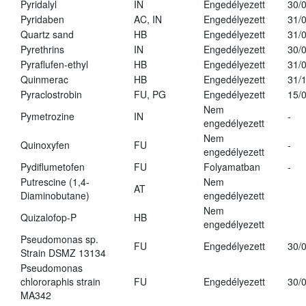
Pyridalyl
IN
Engedélyezett
30/
Pyridaben
AC, IN
Engedélyezett
31/
Quartz sand
HB
Engedélyezett
31/
Pyrethrins
IN
Engedélyezett
30/
Pyraflufen-ethyl
HB
Engedélyezett
31/
Quinmerac
HB
Engedélyezett
31/
Pyraclostrobin
FU, PG
Engedélyezett
15/
Nem
Pymetrozine
IN
-
engedélyezett
Nem
Quinoxyfen
FU
-
engedélyezett
Pydiflumetofen
FU
Folyamatban
-
Putrescine (1,4-
Nem
AT
Diaminobutane)
engedélyezett
Nem
Quizalofop-P
HB
engedélyezett
Pseudomonas sp.
FU
Engedélyezett
30/
Strain DSMZ 13134
Pseudomonas
chlororaphis strain
FU
Engedélyezett
30/
MA342