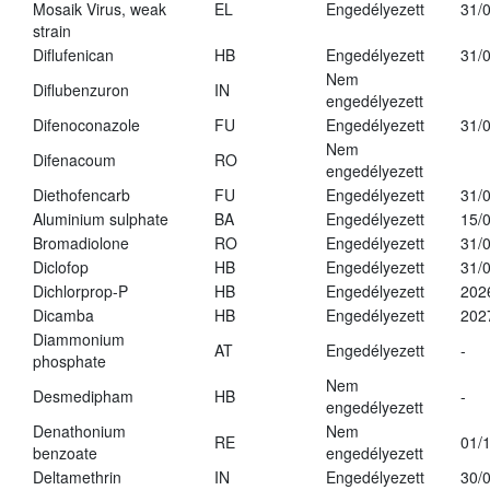
Mosaik Virus, weak
EL
Engedélyezett
31/
strain
Diflufenican
HB
Engedélyezett
31/
Nem
Diflubenzuron
IN
engedélyezett
Difenoconazole
FU
Engedélyezett
31/
Nem
Difenacoum
RO
engedélyezett
Diethofencarb
FU
Engedélyezett
31/
Aluminium sulphate
BA
Engedélyezett
15/
Bromadiolone
RO
Engedélyezett
31/
Diclofop
HB
Engedélyezett
31/
Dichlorprop-P
HB
Engedélyezett
202
Dicamba
HB
Engedélyezett
202
Diammonium
AT
Engedélyezett
-
phosphate
Nem
Desmedipham
HB
-
engedélyezett
Denathonium
Nem
RE
01/
benzoate
engedélyezett
Deltamethrin
IN
Engedélyezett
30/