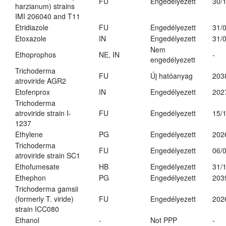
FU
Engedélyezett
30/
harzianum) strains
IMI 206040 and T11
Etridiazole
FU
Engedélyezett
31/
Etoxazole
IN
Engedélyezett
31/
Nem
Ethoprophos
NE, IN
-
engedélyezett
Trichoderma
FU
Új hatóanyag
203
atroviride AGR2
Etofenprox
IN
Engedélyezett
202
Trichoderma
atroviride strain I-
FU
Engedélyezett
15/
1237
Ethylene
PG
Engedélyezett
202
Trichoderma
FU
Engedélyezett
06/
atroviride strain SC1
Ethofumesate
HB
Engedélyezett
31/
Ethephon
PG
Engedélyezett
203
Trichoderma gamsii
(formerly T. viride)
FU
Engedélyezett
202
strain ICC080
Ethanol
-
Not PPP
-