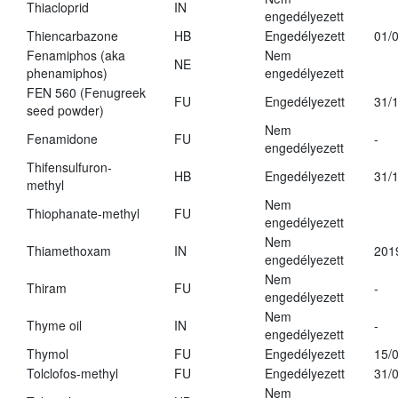
Thiacloprid
IN
engedélyezett
Thiencarbazone
HB
Engedélyezett
01/
Fenamiphos (aka
Nem
NE
phenamiphos)
engedélyezett
FEN 560 (Fenugreek
FU
Engedélyezett
31/
seed powder)
Nem
Fenamidone
FU
-
engedélyezett
Thifensulfuron-
HB
Engedélyezett
31/
methyl
Nem
Thiophanate-methyl
FU
engedélyezett
Nem
Thiamethoxam
IN
201
engedélyezett
Nem
Thiram
FU
-
engedélyezett
Nem
Thyme oil
IN
-
engedélyezett
Thymol
FU
Engedélyezett
15/
Tolclofos-methyl
FU
Engedélyezett
31/
Nem