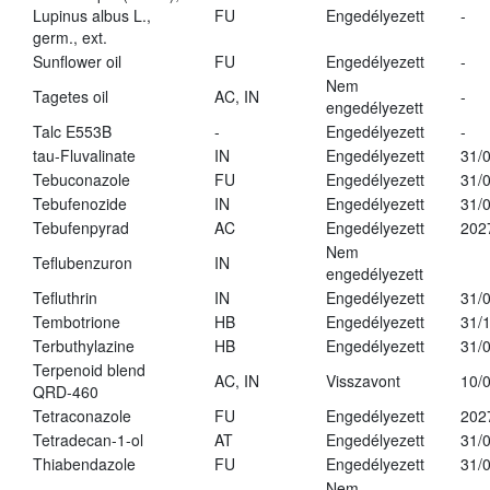
Lupinus albus L.,
FU
Engedélyezett
-
germ., ext.
Sunflower oil
FU
Engedélyezett
-
Nem
Tagetes oil
AC, IN
-
engedélyezett
Talc E553B
-
Engedélyezett
-
tau-Fluvalinate
IN
Engedélyezett
31/
Tebuconazole
FU
Engedélyezett
31/
Tebufenozide
IN
Engedélyezett
31/
Tebufenpyrad
AC
Engedélyezett
202
Nem
Teflubenzuron
IN
engedélyezett
Tefluthrin
IN
Engedélyezett
31/
Tembotrione
HB
Engedélyezett
31/
Terbuthylazine
HB
Engedélyezett
31/
Terpenoid blend
AC, IN
Visszavont
10/
QRD-460
Tetraconazole
FU
Engedélyezett
202
Tetradecan-1-ol
AT
Engedélyezett
31/
Thiabendazole
FU
Engedélyezett
31/
Nem