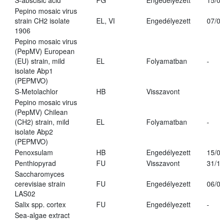
S-abscisic acid
PG
Engedélyezett
15/
Pepino mosaic virus
strain CH2 isolate
EL, VI
Engedélyezett
07/
1906
Pepino mosaic virus
(PepMV) European
(EU) strain, mild
EL
Folyamatban
-
isolate Abp1
(PEPMVO)
S-Metolachlor
HB
Visszavont
Pepino mosaic virus
(PepMV) Chilean
(CH2) strain, mild
EL
Folyamatban
-
isolate Abp2
(PEPMVO)
Penoxsulam
HB
Engedélyezett
15/
Penthiopyrad
FU
Visszavont
31/
Saccharomyces
cerevisiae strain
FU
Engedélyezett
06/
LAS02
Salix spp. cortex
FU
Engedélyezett
-
Sea-algae extract