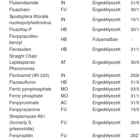
Flubendiamide
IN
Engedélyezett
31/
Fluazinam
FU
Engedélyezett
30/
Spodoptera littoralis
IN
Engedélyezett
15/
nucleopolyhedrovirus
Fluazifop-P
HB
Engedélyezett
30/
Florpyrauxifen-
HB
Folyamatban
-
benzyl
Florasulam
HB
Engedélyezett
31/
Straight Chain
Lepidopteran
AT
Engedélyezett
30/
Pheromones
Flonicamid (IKI-220)
IN
Engedélyezett
202
Flazasulfuron
HB
Engedélyezett
31/
Ferric pyrophosphate
MO
Engedélyezett
03/
Ferric phosphate
MO
Engedélyezett
31/
Fenpyroximate
AC
Engedélyezett
31/
Fenpyrazamine
FU
Engedélyezett
15/
Streptomyces K61
(formerly S.
FU
Engedélyezett
30/
griseoviridis)
Fenpropidin
FU
Engedélyezett
202