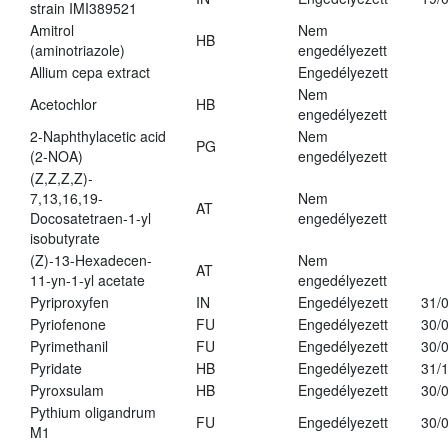
strain IMI389521
Amitrol
Nem
HB
(aminotriazole)
engedélyezett
Allium cepa extract
Engedélyezett
Nem
Acetochlor
HB
engedélyezett
2-Naphthylacetic acid
Nem
PG
(2-NOA)
engedélyezett
(Z,Z,Z,Z)-
7,13,16,19-
Nem
AT
Docosatetraen-1-yl
engedélyezett
isobutyrate
(Z)-13-Hexadecen-
Nem
AT
11-yn-1-yl acetate
engedélyezett
Pyriproxyfen
IN
Engedélyezett
31/
Pyriofenone
FU
Engedélyezett
30/
Pyrimethanil
FU
Engedélyezett
30/
Pyridate
HB
Engedélyezett
31/
Pyroxsulam
HB
Engedélyezett
30/
Pythium oligandrum
FU
Engedélyezett
30/
M1