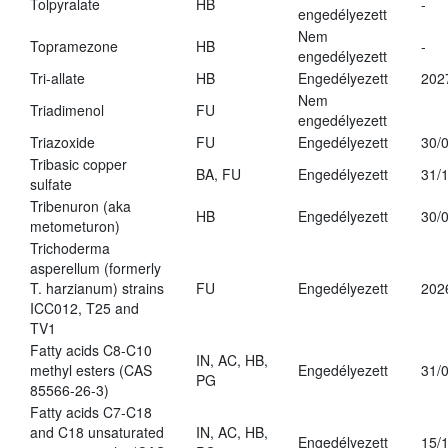
Tolpyralate
HB
-
engedélyezett
Nem
Topramezone
HB
-
engedélyezett
Tri-allate
HB
Engedélyezett
202
Nem
Triadimenol
FU
engedélyezett
Triazoxide
FU
Engedélyezett
30/
Tribasic copper
BA, FU
Engedélyezett
31/
sulfate
Tribenuron (aka
HB
Engedélyezett
30/
metometuron)
Trichoderma
asperellum (formerly
T. harzianum) strains
FU
Engedélyezett
202
ICC012, T25 and
TV1
Fatty acids C8-C10
IN, AC, HB,
methyl esters (CAS
Engedélyezett
31/
PG
85566-26-3)
Fatty acids C7-C18
and C18 unsaturated
IN, AC, HB,
Engedélyezett
15/