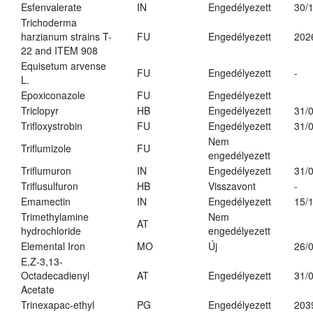
Esfenvalerate
IN
Engedélyezett
30/
Trichoderma
harzianum strains T-
FU
Engedélyezett
202
22 and ITEM 908
Equisetum arvense
FU
Engedélyezett
-
L.
Epoxiconazole
FU
Engedélyezett
Triclopyr
HB
Engedélyezett
31/
Trifloxystrobin
FU
Engedélyezett
31/
Nem
Triflumizole
FU
engedélyezett
Triflumuron
IN
Engedélyezett
31/
Triflusulfuron
HB
Visszavont
-
Emamectin
IN
Engedélyezett
15/
Trimethylamine
Nem
AT
hydrochloride
engedélyezett
Elemental Iron
MO
Új
26/
E,Z-3,13-
Octadecadienyl
AT
Engedélyezett
31/
Acetate
Trinexapac-ethyl
PG
Engedélyezett
203