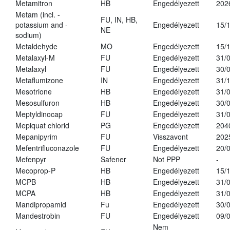
Metamitron
HB
Engedélyezett
202
Metam (incl. -
FU, IN, HB,
potassium and -
Engedélyezett
15/
NE
sodium)
Metaldehyde
MO
Engedélyezett
15/
Metalaxyl-M
FU
Engedélyezett
31/
Metalaxyl
FU
Engedélyezett
30/
Metaflumizone
IN
Engedélyezett
31/
Mesotrione
HB
Engedélyezett
31/
Mesosulfuron
HB
Engedélyezett
30/
Meptyldinocap
FU
Engedélyezett
31/
Mepiquat chlorid
PG
Engedélyezett
204
Mepanipyrim
FU
Visszavont
202
Mefentrifluconazole
FU
Engedélyezett
20/
Mefenpyr
Safener
Not PPP
-
Mecoprop-P
HB
Engedélyezett
15/
MCPB
HB
Engedélyezett
31/
MCPA
HB
Engedélyezett
31/
Mandipropamid
Fu
Engedélyezett
30/
Mandestrobin
FU
Engedélyezett
09/
Nem