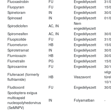
Fluoxastrobin
FU
Engedélyezett
31/
Fluopyram
FU
Engedélyezett
15/
Spinetoram
IN
Engedélyezett
30/
Spinosad
IN
Engedélyezett
01/
Nem
Spirodiclofen
AC, IN
engedélyezett
Spiromesifen
AC, IN
Engedélyezett
30/
Fluopicolide
FU
Engedélyezett
31/
Fluometuron
HB
Engedélyezett
15/
Spirotetramat
IN
Engedélyezett
30/
Flumioxazin
HB
Engedélyezett
30/
Flumetralin
PG
Engedélyezett
15/
Spiroxamine
FU
Engedélyezett
30/
vég
Flufenacet (formerly
HB
Visszavont
türe
fluthiamide)
10/
Fludioxonil
FU
Engedélyezett
30/
Spodoptera exigua
multicapsid
IN
Folyamatban
-
nucleopolyhedorvirus
(SeMNPV)