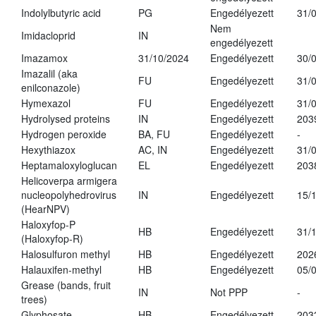
Indolylbutyric acid
PG
Engedélyezett
31/
Nem
Imidacloprid
IN
engedélyezett
Imazamox
31/10/2024
Engedélyezett
30/
Imazalil (aka
FU
Engedélyezett
31/
enilconazole)
Hymexazol
FU
Engedélyezett
31/
Hydrolysed proteins
IN
Engedélyezett
203
Hydrogen peroxide
BA, FU
Engedélyezett
-
Hexythiazox
AC, IN
Engedélyezett
31/
Heptamaloxyloglucan
EL
Engedélyezett
203
Helicoverpa armigera
nucleopolyhedrovirus
IN
Engedélyezett
15/
(HearNPV)
Haloxyfop-P
HB
Engedélyezett
31/
(Haloxyfop-R)
Halosulfuron methyl
HB
Engedélyezett
202
Halauxifen-methyl
HB
Engedélyezett
05/
Grease (bands, fruit
IN
Not PPP
-
trees)
Glyphosate
HB
Engedélyezett
203