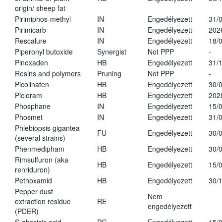
origin/ sheep fat
Pirimiphos-methyl
IN
Engedélyezett
31/
Pirimicarb
IN
Engedélyezett
202
Rescalure
IN
Engedélyezett
18/
Piperonyl butoxide
Synergist
Not PPP
-
Pinoxaden
HB
Engedélyezett
31/
Resins and polymers
Pruning
Not PPP
-
Picolinafen
HB
Engedélyezett
30/
Picloram
HB
Engedélyezett
202
Phosphane
IN
Engedélyezett
15/
Phosmet
IN
Engedélyezett
31/
Phlebiopsis gigantea
FU
Engedélyezett
30/
(several strains)
Phenmedipham
HB
Engedélyezett
30/
Rimsulfuron (aka
HB
Engedélyezett
15/
renriduron)
Pethoxamid
HB
Engedélyezett
30/
Pepper dust
Nem
extraction residue
RE
engedélyezett
(PDER)