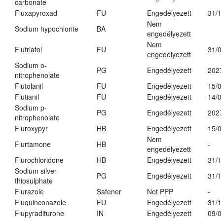
carbonate
Fluxapyroxad
FU
Engedélyezett
31/
Nem
Sodium hypochlorite
BA
engedélyezett
Nem
Flutriafol
FU
31/
engedélyezett
Sodium o-
PG
Engedélyezett
202
nitrophenolate
Flutolanil
FU
Engedélyezett
15/
Flutianil
FU
Engedélyezett
14/
Sodium p-
PG
Engedélyezett
202
nitrophenolate
Fluroxypyr
HB
Engedélyezett
15/
Nem
Flurtamone
HB
-
engedélyezett
Flurochloridone
HB
Engedélyezett
31/
Sodium silver
PG
Engedélyezett
31/
thiosulphate
Flurazole
Safener
Not PPP
-
Fluquinconazole
FU
Engedélyezett
31/
Flupyradifurone
IN
Engedélyezett
09/