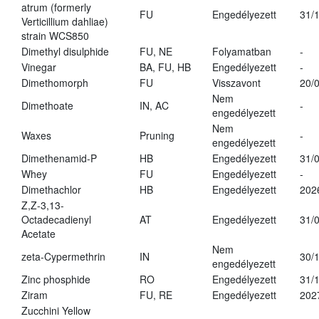
atrum (formerly
FU
Engedélyezett
31/
Verticillium dahliae)
strain WCS850
Dimethyl disulphide
FU, NE
Folyamatban
-
Vinegar
BA, FU, HB
Engedélyezett
-
Dimethomorph
FU
Visszavont
20/
Nem
Dimethoate
IN, AC
-
engedélyezett
Nem
Waxes
Pruning
-
engedélyezett
Dimethenamid-P
HB
Engedélyezett
31/
Whey
FU
Engedélyezett
-
Dimethachlor
HB
Engedélyezett
202
Z,Z-3,13-
Octadecadienyl
AT
Engedélyezett
31/
Acetate
Nem
zeta-Cypermethrin
IN
30/
engedélyezett
Zinc phosphide
RO
Engedélyezett
31/
Ziram
FU, RE
Engedélyezett
202
Zucchini Yellow