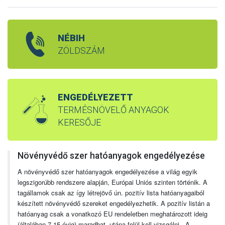
NÉBIH
ZÖLDSZÁM
ENGEDÉLYEZETT
TERMÉSNÖVELŐ ANYAGOK
KERESŐJE
Növényvédő szer hatóanyagok engedélyezése
A növényvédő szer hatóanyagok engedélyezése a világ egyik
legszigorúbb rendszere alapján, Európai Uniós szinten történik. A
tagállamok csak az így létrejövő ún. pozitív lista hatóanyagaiból
készített növényvédő szereket engedélyezhetik. A pozitív listán a
hatóanyag csak a vonatkozó EU rendeletben meghatározott ideig
(általában 7-15 évig) maradhat, utána felül kell vizsgálni. A