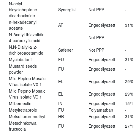
N-octyl
bicycloheptene
Synergist
Not PPP
-
dicarboximide
n-hexadecanyl
AT
Engedélyezett
31/
acetate
N-Acetyl thiazolidin-
-
Not PPP
-
4-carboxylic acid
N,N-Diallyl-2,2-
Safener
Not PPP
-
dichloroacetamide
Myclobutanil
FU
Engedélyezett
31/
Mustard seeds
FU
Engedélyezett
-
powder
Mild Pepino Mosaic
EL
Engedélyezett
29/
Virus isolate VX 1
Mild Pepino Mosaic
EL
Engedélyezett
29/
Virus isolate VC 1
Milbemectin
IN
Engedélyezett
15/
Metyltetraprole
FU
Folyamatban
-
Metsulfuron-methyl
HB
Engedélyezett
31/
Metschnikowia
FU
Engedélyezett
27/
fructicola