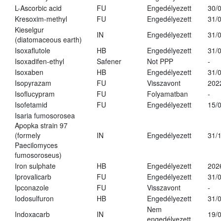
L-Ascorbic acid
FU
Engedélyezett
30/
Kresoxim-methyl
FU
Engedélyezett
31/
Kieselgur
IN
Engedélyezett
31/
(diatomaceous earth)
Isoxaflutole
HB
Engedélyezett
31/
Isoxadifen-ethyl
Safener
Not PPP
-
Isoxaben
HB
Engedélyezett
31/
Isopyrazam
FU
Visszavont
202
Isoflucypram
FU
Folyamatban
-
Isofetamid
FU
Engedélyezett
15/
Isaria fumosorosea
Apopka strain 97
(formely
IN
Engedélyezett
31/
Paecilomyces
fumosoroseus)
Iron sulphate
HB
Engedélyezett
202
Iprovalicarb
FU
Engedélyezett
31/
Ipconazole
FU
Visszavont
-
Iodosulfuron
HB
Engedélyezett
31/
Nem
Indoxacarb
IN
19/
engedélyezett