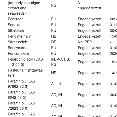
(formerly sea-algae
Nem
PG
extract and
engedélyezett
seaweeds)
Penflufen
FU
Engedélyezett
202
Sedaxane
FU
Engedélyezett
31/
Silthiofam
FU
Engedélyezett
30/
Pendimethalin
HB
Engedélyezett
15/
Silver iodide
RE
Not PPP
-
Pencycuron
FU
Engedélyezett
31/
Penconazole
FU
Engedélyezett
202
Pelargonic acid (CAS
IN, AC, HB,
Engedélyezett
15/
112-05-0)
PG
Pasteuria nishizawae
NE
Engedélyezett
14/
Pn1
Paraffin oil/(CAS
Ac, IN
Engedélyezett
31/
97862-82-3)
Paraffin oil/(CAS
AC, IN
Engedélyezett
30/
8042-47-5)
Paraffin oil/(CAS
AC, IN
Engedélyezett
31/
72623-86-0)
Paraffin oil/(CAS
AC, IN
Engedélyezett
31/