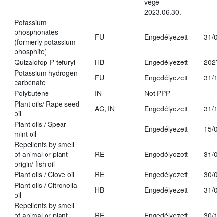
vége
2023.06.30.
Potassium
phosphonates
FU
Engedélyezett
31/
(formerly potassium
phosphite)
Quizalofop-P-tefuryl
HB
Engedélyezett
202
Potassium hydrogen
FU
Engedélyezett
31/
carbonate
Polybutene
IN
Not PPP
-
Plant oils/ Rape seed
AC, IN
Engedélyezett
31/
oil
Plant oils / Spear
-
Engedélyezett
15/
mint oil
Repellents by smell
of animal or plant
RE
Engedélyezett
31/
origin/ fish oil
Plant oils / Clove oil
RE
Engedélyezett
30/
Plant oils / Citronella
HB
Engedélyezett
31/
oil
Repellents by smell
of animal or plant
RE
Engedélyezett
30/