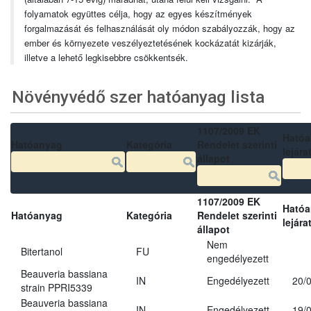
folyamatok együttes célja, hogy az egyes készítmények
forgalmazását és felhasználását oly módon szabályozzák, hogy az
ember és környezete veszélyeztetésének kockázatát kizárják,
illetve a lehető legkisebbre csökkentsék.
Növényvédő szer hatóanyag lista
1107/2009 EK
Ható
Hatóanyag
Kategória
Rendelet szerinti
lejára
állapot
1107/2009 EK
Ható
Hatóanyag
Kategória
Rendelet szerinti
lejára
állapot
Nem
Bitertanol
FU
engedélyezett
Beauveria bassiana
IN
Engedélyezett
20/
strain PPRI5339
Beauveria bassiana
IN
Engedélyezett
19/