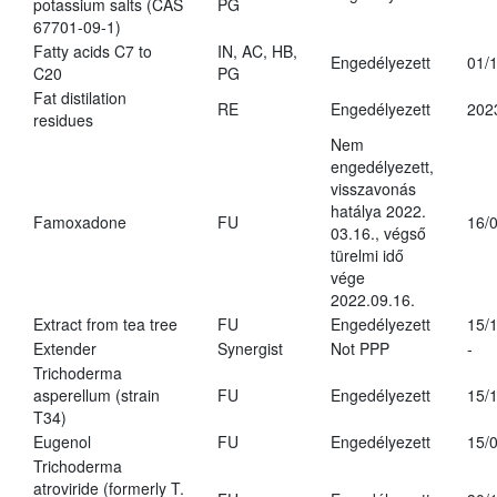
potassium salts (CAS
PG
67701-09-1)
Fatty acids C7 to
IN, AC, HB,
Engedélyezett
01/
C20
PG
Fat distilation
RE
Engedélyezett
202
residues
Nem
engedélyezett,
visszavonás
hatálya 2022.
Famoxadone
FU
16/
03.16., végső
türelmi idő
vége
2022.09.16.
Extract from tea tree
FU
Engedélyezett
15/
Extender
Synergist
Not PPP
-
Trichoderma
asperellum (strain
FU
Engedélyezett
15/
T34)
Eugenol
FU
Engedélyezett
15/
Trichoderma
atroviride (formerly T.