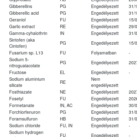
Gibberellins
PG
Engedélyezett
31/
Gibberellic acid
PG
Engedélyezett
31/
Geraniol
FU
Engedélyezett
15/
Garlic extract
RE
Engedélyezett
29/
Gamma-cyhalothrin
IN
Engedélyezett
31/
Sintofen (aka
PG
Engedélyezett
15/
Cintofen)
Fusarium sp. L13
FU
Folyamatban
-
Sodium 5-
PG
Engedélyezett
202
nitroguaiacolate
Fructose
EL
Engedélyezett
-
Sodium aluminium
Nem
RE
silicate
engedélyezett
Fosthiazate
NE
Engedélyezett
202
Fosetyl
FU
Engedélyezett
202
Formetanate
IN, AC
Engedélyezett
30/
Forchlorfenuron
PG
Engedélyezett
31/
Foramsulfuron
HB
Engedélyezett
31/
Sodium chloride
FU, IN
Engedélyezett
-
Sodium hydrogen
FU
Engedélyezett
-