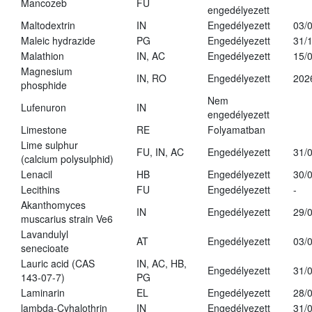
Mancozeb
FU
engedélyezett
Maltodextrin
IN
Engedélyezett
03/
Maleic hydrazide
PG
Engedélyezett
31/
Malathion
IN, AC
Engedélyezett
15/
Magnesium
IN, RO
Engedélyezett
202
phosphide
Nem
Lufenuron
IN
engedélyezett
Limestone
RE
Folyamatban
Lime sulphur
FU, IN, AC
Engedélyezett
31/
(calcium polysulphid)
Lenacil
HB
Engedélyezett
30/
Lecithins
FU
Engedélyezett
-
Akanthomyces
IN
Engedélyezett
29/
muscarius strain Ve6
Lavandulyl
AT
Engedélyezett
03/
senecioate
Lauric acid (CAS
IN, AC, HB,
Engedélyezett
31/
143-07-7)
PG
Laminarin
EL
Engedélyezett
28/
lambda-Cyhalothrin
IN
Engedélyezett
31/