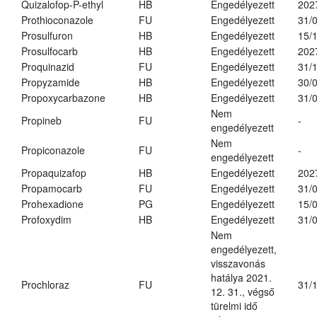
Quizalofop-P-ethyl
HB
Engedélyezett
202
Prothioconazole
FU
Engedélyezett
31/
Prosulfuron
HB
Engedélyezett
15/
Prosulfocarb
HB
Engedélyezett
202
Proquinazid
FU
Engedélyezett
31/
Propyzamide
HB
Engedélyezett
30/
Propoxycarbazone
HB
Engedélyezett
31/
Nem
Propineb
FU
-
engedélyezett
Nem
Propiconazole
FU
-
engedélyezett
Propaquizafop
HB
Engedélyezett
202
Propamocarb
FU
Engedélyezett
31/
Prohexadione
PG
Engedélyezett
15/
Profoxydim
HB
Engedélyezett
31/
Nem
engedélyezett,
visszavonás
hatálya 2021.
Prochloraz
FU
31/
12. 31., végső
türelmi idő