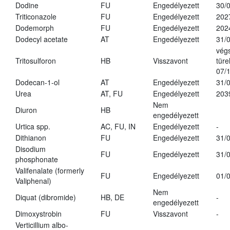
Dodine
FU
Engedélyezett
30/
Triticonazole
FU
Engedélyezett
202
Dodemorph
FU
Engedélyezett
202
Dodecyl acetate
AT
Engedélyezett
31/
vég
Tritosulforon
HB
Visszavont
türe
07/
Dodecan-1-ol
AT
Engedélyezett
31/
Urea
AT, FU
Engedélyezett
203
Nem
Diuron
HB
engedélyezett
Urtica spp.
AC, FU, IN
Engedélyezett
-
Dithianon
FU
Engedélyezett
31/
Disodium
FU
Engedélyezett
31/
phosphonate
Valifenalate (formerly
FU
Engedélyezett
01/
Valiphenal)
Nem
Diquat (dibromide)
HB, DE
-
engedélyezett
Dimoxystrobin
FU
Visszavont
-
Verticillium albo-