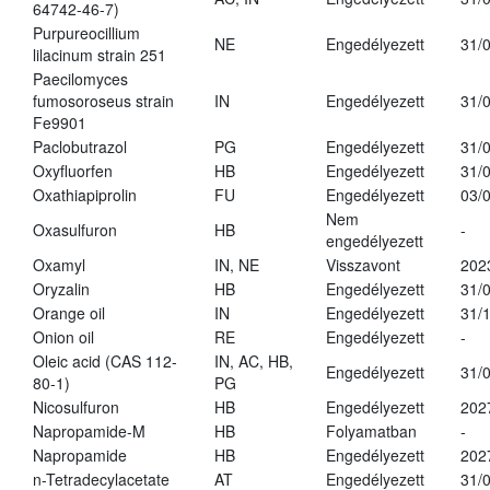
64742-46-7)
Purpureocillium
NE
Engedélyezett
31/
lilacinum strain 251
Paecilomyces
fumosoroseus strain
IN
Engedélyezett
31/
Fe9901
Paclobutrazol
PG
Engedélyezett
31/
Oxyfluorfen
HB
Engedélyezett
31/
Oxathiapiprolin
FU
Engedélyezett
03/
Nem
Oxasulfuron
HB
-
engedélyezett
Oxamyl
IN, NE
Visszavont
202
Oryzalin
HB
Engedélyezett
31/
Orange oil
IN
Engedélyezett
31/
Onion oil
RE
Engedélyezett
-
Oleic acid (CAS 112-
IN, AC, HB,
Engedélyezett
31/
80-1)
PG
Nicosulfuron
HB
Engedélyezett
202
Napropamide-M
HB
Folyamatban
-
Napropamide
HB
Engedélyezett
202
n-Tetradecylacetate
AT
Engedélyezett
31/