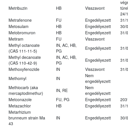
vég
Metribuzin
HB
Visszavont
türe
24/
Metrafenone
FU
Engedélyezett
31/
Metosulam
HB
Engedélyezett
30/
Metobromuron
HB
Engedélyezett
31/
Metiram
FU
Visszavont
Methyl octanoate
IN, AC, HB,
Engedélyezett
31/
(CAS 111-11-5)
PG
Methyl decanoate
IN, AC, HB,
Engedélyezett
31/
(CAS 110-42-9)
PG
Methoxyfenozide
IN
Visszavont
31/
Nem
Methomyl
IN
engedélyezett
Methiocarb (aka
Nem
IN, RE
mercaptodimethur)
engedélyezett
Metconazole
FU, PG
Engedélyezett
203
Metazachlor
HB
Engedélyezett
31/
Metarhizium
brunneum strain Ma
IN
Engedélyezett
30/
43