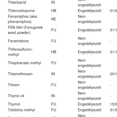
Thiacloprid
IN
engedélyezett
Thiencarbazone
HB
Engedélyezett
01/
Fenamiphos (aka
Nem
NE
phenamiphos)
engedélyezett
FEN 560 (Fenugreek
FU
Engedélyezett
31/
seed powder)
Nem
Fenamidone
FU
-
engedélyezett
Thifensulfuron-
HB
Engedélyezett
31/
methyl
Nem
Thiophanate-methyl
FU
engedélyezett
Nem
Thiamethoxam
IN
201
engedélyezett
Nem
Thiram
FU
-
engedélyezett
Nem
Thyme oil
IN
-
engedélyezett
Thymol
FU
Engedélyezett
15/
Tolclofos-methyl
FU
Engedélyezett
31/
Nem