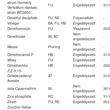
atrum (formerly
FU
Engedélyezett
31/
Verticillium dahliae)
strain WCS850
Dimethyl disulphide
FU, NE
Folyamatban
-
Vinegar
BA, FU, HB
Engedélyezett
-
Dimethomorph
FU
Visszavont
20/
Nem
Dimethoate
IN, AC
-
engedélyezett
Nem
Waxes
Pruning
-
engedélyezett
Dimethenamid-P
HB
Engedélyezett
31/
Whey
FU
Engedélyezett
-
Dimethachlor
HB
Engedélyezett
202
Z,Z-3,13-
Octadecadienyl
AT
Engedélyezett
31/
Acetate
Nem
zeta-Cypermethrin
IN
30/
engedélyezett
Zinc phosphide
RO
Engedélyezett
31/
Ziram
FU, RE
Engedélyezett
202
Zucchini Yellow