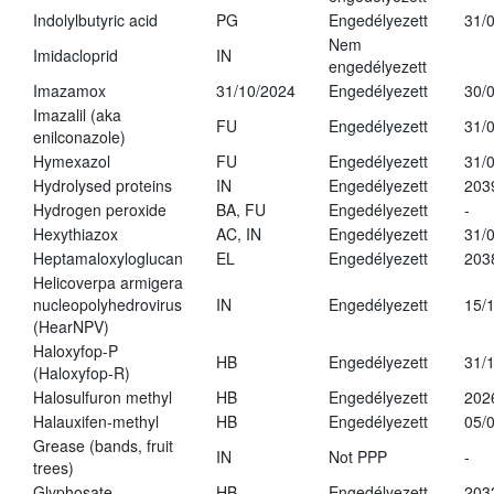
Indolylbutyric acid
PG
Engedélyezett
31/
Nem
Imidacloprid
IN
engedélyezett
Imazamox
31/10/2024
Engedélyezett
30/
Imazalil (aka
FU
Engedélyezett
31/
enilconazole)
Hymexazol
FU
Engedélyezett
31/
Hydrolysed proteins
IN
Engedélyezett
203
Hydrogen peroxide
BA, FU
Engedélyezett
-
Hexythiazox
AC, IN
Engedélyezett
31/
Heptamaloxyloglucan
EL
Engedélyezett
203
Helicoverpa armigera
nucleopolyhedrovirus
IN
Engedélyezett
15/
(HearNPV)
Haloxyfop-P
HB
Engedélyezett
31/
(Haloxyfop-R)
Halosulfuron methyl
HB
Engedélyezett
202
Halauxifen-methyl
HB
Engedélyezett
05/
Grease (bands, fruit
IN
Not PPP
-
trees)
Glyphosate
HB
Engedélyezett
203