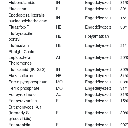
Flubendiamide
IN
Engedélyezett
31/
Fluazinam
FU
Engedélyezett
30/
Spodoptera littoralis
IN
Engedélyezett
15/
nucleopolyhedrovirus
Fluazifop-P
HB
Engedélyezett
30/
Florpyrauxifen-
HB
Folyamatban
-
benzyl
Florasulam
HB
Engedélyezett
31/
Straight Chain
Lepidopteran
AT
Engedélyezett
30/
Pheromones
Flonicamid (IKI-220)
IN
Engedélyezett
202
Flazasulfuron
HB
Engedélyezett
31/
Ferric pyrophosphate
MO
Engedélyezett
03/
Ferric phosphate
MO
Engedélyezett
31/
Fenpyroximate
AC
Engedélyezett
31/
Fenpyrazamine
FU
Engedélyezett
15/
Streptomyces K61
(formerly S.
FU
Engedélyezett
30/
griseoviridis)
Fenpropidin
FU
Engedélyezett
202