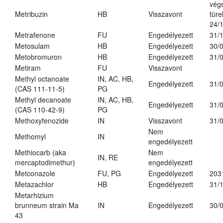
vég
Metribuzin
HB
Visszavont
türe
24/
Metrafenone
FU
Engedélyezett
31/
Metosulam
HB
Engedélyezett
30/
Metobromuron
HB
Engedélyezett
31/
Metiram
FU
Visszavont
Methyl octanoate
IN, AC, HB,
Engedélyezett
31/
(CAS 111-11-5)
PG
Methyl decanoate
IN, AC, HB,
Engedélyezett
31/
(CAS 110-42-9)
PG
Methoxyfenozide
IN
Visszavont
31/
Nem
Methomyl
IN
engedélyezett
Methiocarb (aka
Nem
IN, RE
mercaptodimethur)
engedélyezett
Metconazole
FU, PG
Engedélyezett
203
Metazachlor
HB
Engedélyezett
31/
Metarhizium
brunneum strain Ma
IN
Engedélyezett
30/
43