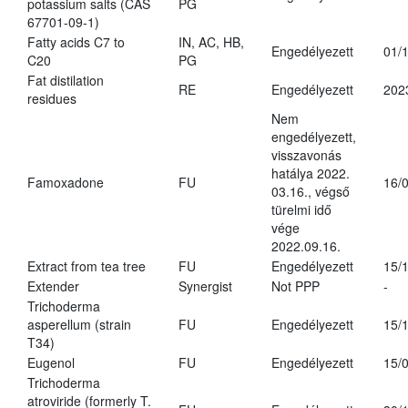
potassium salts (CAS
PG
67701-09-1)
Fatty acids C7 to
IN, AC, HB,
Engedélyezett
01/
C20
PG
Fat distilation
RE
Engedélyezett
202
residues
Nem
engedélyezett,
visszavonás
hatálya 2022.
Famoxadone
FU
16/
03.16., végső
türelmi idő
vége
2022.09.16.
Extract from tea tree
FU
Engedélyezett
15/
Extender
Synergist
Not PPP
-
Trichoderma
asperellum (strain
FU
Engedélyezett
15/
T34)
Eugenol
FU
Engedélyezett
15/
Trichoderma
atroviride (formerly T.