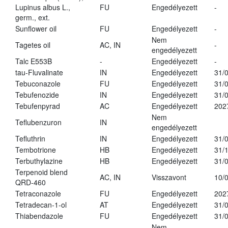
Lupinus albus L.,
FU
Engedélyezett
-
germ., ext.
Sunflower oil
FU
Engedélyezett
-
Nem
Tagetes oil
AC, IN
-
engedélyezett
Talc E553B
-
Engedélyezett
-
tau-Fluvalinate
IN
Engedélyezett
31/
Tebuconazole
FU
Engedélyezett
31/
Tebufenozide
IN
Engedélyezett
31/
Tebufenpyrad
AC
Engedélyezett
202
Nem
Teflubenzuron
IN
engedélyezett
Tefluthrin
IN
Engedélyezett
31/
Tembotrione
HB
Engedélyezett
31/
Terbuthylazine
HB
Engedélyezett
31/
Terpenoid blend
AC, IN
Visszavont
10/
QRD-460
Tetraconazole
FU
Engedélyezett
202
Tetradecan-1-ol
AT
Engedélyezett
31/
Thiabendazole
FU
Engedélyezett
31/
Nem