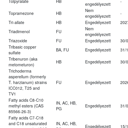
Tolpyralate
HB
-
engedélyezett
Nem
Topramezone
HB
-
engedélyezett
Tri-allate
HB
Engedélyezett
202
Nem
Triadimenol
FU
engedélyezett
Triazoxide
FU
Engedélyezett
30/
Tribasic copper
BA, FU
Engedélyezett
31/
sulfate
Tribenuron (aka
HB
Engedélyezett
30/
metometuron)
Trichoderma
asperellum (formerly
T. harzianum) strains
FU
Engedélyezett
202
ICC012, T25 and
TV1
Fatty acids C8-C10
IN, AC, HB,
methyl esters (CAS
Engedélyezett
31/
PG
85566-26-3)
Fatty acids C7-C18
and C18 unsaturated
IN, AC, HB,
Engedélyezett
15/