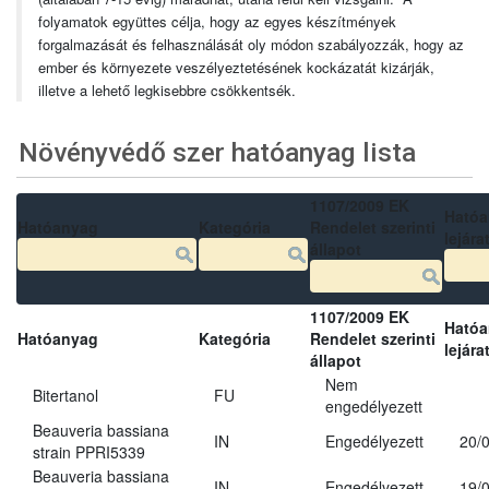
folyamatok együttes célja, hogy az egyes készítmények
forgalmazását és felhasználását oly módon szabályozzák, hogy az
ember és környezete veszélyeztetésének kockázatát kizárják,
illetve a lehető legkisebbre csökkentsék.
Növényvédő szer hatóanyag lista
1107/2009 EK
Ható
Hatóanyag
Kategória
Rendelet szerinti
lejára
állapot
1107/2009 EK
Ható
Hatóanyag
Kategória
Rendelet szerinti
lejára
állapot
Nem
Bitertanol
FU
engedélyezett
Beauveria bassiana
IN
Engedélyezett
20/
strain PPRI5339
Beauveria bassiana
IN
Engedélyezett
19/