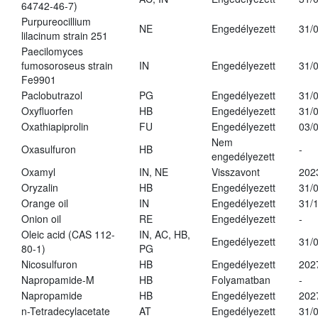
64742-46-7)
Purpureocillium
NE
Engedélyezett
31/
lilacinum strain 251
Paecilomyces
fumosoroseus strain
IN
Engedélyezett
31/
Fe9901
Paclobutrazol
PG
Engedélyezett
31/
Oxyfluorfen
HB
Engedélyezett
31/
Oxathiapiprolin
FU
Engedélyezett
03/
Nem
Oxasulfuron
HB
-
engedélyezett
Oxamyl
IN, NE
Visszavont
202
Oryzalin
HB
Engedélyezett
31/
Orange oil
IN
Engedélyezett
31/
Onion oil
RE
Engedélyezett
-
Oleic acid (CAS 112-
IN, AC, HB,
Engedélyezett
31/
80-1)
PG
Nicosulfuron
HB
Engedélyezett
202
Napropamide-M
HB
Folyamatban
-
Napropamide
HB
Engedélyezett
202
n-Tetradecylacetate
AT
Engedélyezett
31/