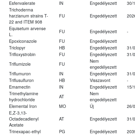
Esfenvalerate
IN
Engedélyezett
30/
Trichoderma
harzianum strains T-
FU
Engedélyezett
202
22 and ITEM 908
Equisetum arvense
FU
Engedélyezett
-
L.
Epoxiconazole
FU
Engedélyezett
Triclopyr
HB
Engedélyezett
31/
Trifloxystrobin
FU
Engedélyezett
31/
Nem
Triflumizole
FU
engedélyezett
Triflumuron
IN
Engedélyezett
31/
Triflusulfuron
HB
Visszavont
-
Emamectin
IN
Engedélyezett
15/
Trimethylamine
Nem
AT
hydrochloride
engedélyezett
Elemental Iron
MO
Új
26/
E,Z-3,13-
Octadecadienyl
AT
Engedélyezett
31/
Acetate
Trinexapac-ethyl
PG
Engedélyezett
203