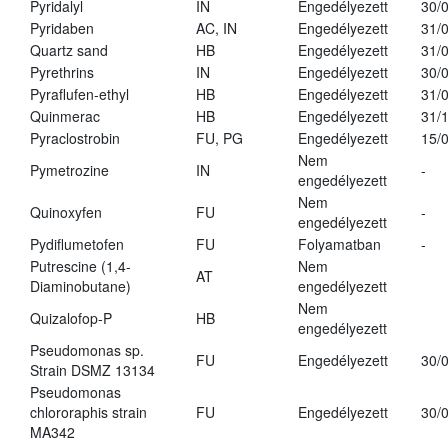
Pyridalyl
IN
Engedélyezett
30/
Pyridaben
AC, IN
Engedélyezett
31/
Quartz sand
HB
Engedélyezett
31/
Pyrethrins
IN
Engedélyezett
30/
Pyraflufen-ethyl
HB
Engedélyezett
31/
Quinmerac
HB
Engedélyezett
31/
Pyraclostrobin
FU, PG
Engedélyezett
15/
Nem
Pymetrozine
IN
-
engedélyezett
Nem
Quinoxyfen
FU
-
engedélyezett
Pydiflumetofen
FU
Folyamatban
-
Putrescine (1,4-
Nem
AT
Diaminobutane)
engedélyezett
Nem
Quizalofop-P
HB
engedélyezett
Pseudomonas sp.
FU
Engedélyezett
30/
Strain DSMZ 13134
Pseudomonas
chlororaphis strain
FU
Engedélyezett
30/
MA342