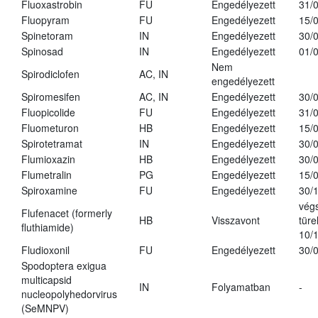
Fluoxastrobin
FU
Engedélyezett
31/
Fluopyram
FU
Engedélyezett
15/
Spinetoram
IN
Engedélyezett
30/
Spinosad
IN
Engedélyezett
01/
Nem
Spirodiclofen
AC, IN
engedélyezett
Spiromesifen
AC, IN
Engedélyezett
30/
Fluopicolide
FU
Engedélyezett
31/
Fluometuron
HB
Engedélyezett
15/
Spirotetramat
IN
Engedélyezett
30/
Flumioxazin
HB
Engedélyezett
30/
Flumetralin
PG
Engedélyezett
15/
Spiroxamine
FU
Engedélyezett
30/
vég
Flufenacet (formerly
HB
Visszavont
türe
fluthiamide)
10/
Fludioxonil
FU
Engedélyezett
30/
Spodoptera exigua
multicapsid
IN
Folyamatban
-
nucleopolyhedorvirus
(SeMNPV)