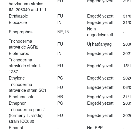
FU
Engedélyezett
30/
harzianum) strains
IMI 206040 and T11
Etridiazole
FU
Engedélyezett
31/
Etoxazole
IN
Engedélyezett
31/
Nem
Ethoprophos
NE, IN
-
engedélyezett
Trichoderma
FU
Új hatóanyag
203
atroviride AGR2
Etofenprox
IN
Engedélyezett
202
Trichoderma
atroviride strain I-
FU
Engedélyezett
15/
1237
Ethylene
PG
Engedélyezett
202
Trichoderma
FU
Engedélyezett
06/
atroviride strain SC1
Ethofumesate
HB
Engedélyezett
31/
Ethephon
PG
Engedélyezett
203
Trichoderma gamsii
(formerly T. viride)
FU
Engedélyezett
202
strain ICC080
Ethanol
-
Not PPP
-