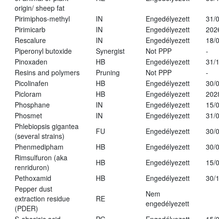
origin/ sheep fat
Pirimiphos-methyl
IN
Engedélyezett
31/
Pirimicarb
IN
Engedélyezett
202
Rescalure
IN
Engedélyezett
18/
Piperonyl butoxide
Synergist
Not PPP
-
Pinoxaden
HB
Engedélyezett
31/
Resins and polymers
Pruning
Not PPP
-
Picolinafen
HB
Engedélyezett
30/
Picloram
HB
Engedélyezett
202
Phosphane
IN
Engedélyezett
15/
Phosmet
IN
Engedélyezett
31/
Phlebiopsis gigantea
FU
Engedélyezett
30/
(several strains)
Phenmedipham
HB
Engedélyezett
30/
Rimsulfuron (aka
HB
Engedélyezett
15/
renriduron)
Pethoxamid
HB
Engedélyezett
30/
Pepper dust
Nem
extraction residue
RE
engedélyezett
(PDER)