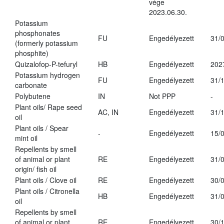
vége
2023.06.30.
Potassium
phosphonates
FU
Engedélyezett
31/
(formerly potassium
phosphite)
Quizalofop-P-tefuryl
HB
Engedélyezett
202
Potassium hydrogen
FU
Engedélyezett
31/
carbonate
Polybutene
IN
Not PPP
-
Plant oils/ Rape seed
AC, IN
Engedélyezett
31/
oil
Plant oils / Spear
-
Engedélyezett
15/
mint oil
Repellents by smell
of animal or plant
RE
Engedélyezett
31/
origin/ fish oil
Plant oils / Clove oil
RE
Engedélyezett
30/
Plant oils / Citronella
HB
Engedélyezett
31/
oil
Repellents by smell
of animal or plant
RE
Engedélyezett
30/