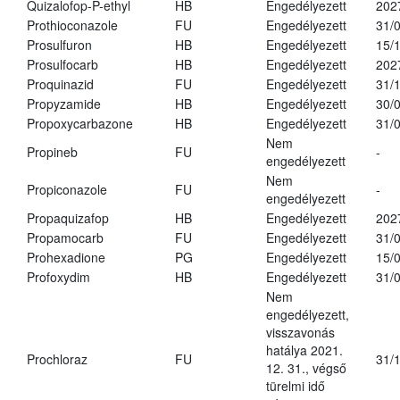
Quizalofop-P-ethyl
HB
Engedélyezett
202
Prothioconazole
FU
Engedélyezett
31/
Prosulfuron
HB
Engedélyezett
15/
Prosulfocarb
HB
Engedélyezett
202
Proquinazid
FU
Engedélyezett
31/
Propyzamide
HB
Engedélyezett
30/
Propoxycarbazone
HB
Engedélyezett
31/
Nem
Propineb
FU
-
engedélyezett
Nem
Propiconazole
FU
-
engedélyezett
Propaquizafop
HB
Engedélyezett
202
Propamocarb
FU
Engedélyezett
31/
Prohexadione
PG
Engedélyezett
15/
Profoxydim
HB
Engedélyezett
31/
Nem
engedélyezett,
visszavonás
hatálya 2021.
Prochloraz
FU
31/
12. 31., végső
türelmi idő