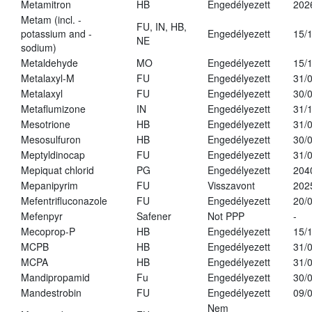
Metamitron
HB
Engedélyezett
202
Metam (incl. -
FU, IN, HB,
potassium and -
Engedélyezett
15/
NE
sodium)
Metaldehyde
MO
Engedélyezett
15/
Metalaxyl-M
FU
Engedélyezett
31/
Metalaxyl
FU
Engedélyezett
30/
Metaflumizone
IN
Engedélyezett
31/
Mesotrione
HB
Engedélyezett
31/
Mesosulfuron
HB
Engedélyezett
30/
Meptyldinocap
FU
Engedélyezett
31/
Mepiquat chlorid
PG
Engedélyezett
204
Mepanipyrim
FU
Visszavont
202
Mefentrifluconazole
FU
Engedélyezett
20/
Mefenpyr
Safener
Not PPP
-
Mecoprop-P
HB
Engedélyezett
15/
MCPB
HB
Engedélyezett
31/
MCPA
HB
Engedélyezett
31/
Mandipropamid
Fu
Engedélyezett
30/
Mandestrobin
FU
Engedélyezett
09/
Nem