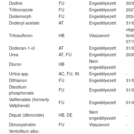
Dodine
FU
Engedélyezett
30/
Triticonazole
FU
Engedélyezett
202
Dodemorph
FU
Engedélyezett
202
Dodecyl acetate
AT
Engedélyezett
31/
vég
Tritosulforon
HB
Visszavont
türe
07/
Dodecan-1-ol
AT
Engedélyezett
31/
Urea
AT, FU
Engedélyezett
203
Nem
Diuron
HB
engedélyezett
Urtica spp.
AC, FU, IN
Engedélyezett
-
Dithianon
FU
Engedélyezett
31/
Disodium
FU
Engedélyezett
31/
phosphonate
Valifenalate (formerly
FU
Engedélyezett
01/
Valiphenal)
Nem
Diquat (dibromide)
HB, DE
-
engedélyezett
Dimoxystrobin
FU
Visszavont
-
Verticillium albo-