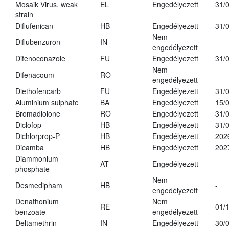
Mosaik Virus, weak
EL
Engedélyezett
31/
strain
Diflufenican
HB
Engedélyezett
31/
Nem
Diflubenzuron
IN
engedélyezett
Difenoconazole
FU
Engedélyezett
31/
Nem
Difenacoum
RO
engedélyezett
Diethofencarb
FU
Engedélyezett
31/
Aluminium sulphate
BA
Engedélyezett
15/
Bromadiolone
RO
Engedélyezett
31/
Diclofop
HB
Engedélyezett
31/
Dichlorprop-P
HB
Engedélyezett
202
Dicamba
HB
Engedélyezett
202
Diammonium
AT
Engedélyezett
-
phosphate
Nem
Desmedipham
HB
-
engedélyezett
Denathonium
Nem
RE
01/
benzoate
engedélyezett
Deltamethrin
IN
Engedélyezett
30/