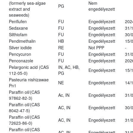
(formerly sea-algae
Nem
PG
extract and
engedélyezett
seaweeds)
Penflufen
FU
Engedélyezett
202
Sedaxane
FU
Engedélyezett
31/
Silthiofam
FU
Engedélyezett
30/
Pendimethalin
HB
Engedélyezett
15/
Silver iodide
RE
Not PPP
-
Pencycuron
FU
Engedélyezett
31/
Penconazole
FU
Engedélyezett
202
Pelargonic acid (CAS
IN, AC, HB,
Engedélyezett
15/
112-05-0)
PG
Pasteuria nishizawae
NE
Engedélyezett
14/
Pn1
Paraffin oil/(CAS
Ac, IN
Engedélyezett
31/
97862-82-3)
Paraffin oil/(CAS
AC, IN
Engedélyezett
30/
8042-47-5)
Paraffin oil/(CAS
AC, IN
Engedélyezett
31/
72623-86-0)
Paraffin oil/(CAS
AC, IN
Engedélyezett
31/