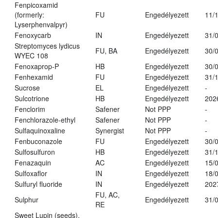
Fenpicoxamid
(formerly:
FU
Engedélyezett
11/
Lyserphenvalpyr)
Fenoxycarb
IN
Engedélyezett
31/
Streptomyces lydicus
FU, BA
Engedélyezett
30/
WYEC 108
Fenoxaprop-P
HB
Engedélyezett
30/
Fenhexamid
FU
Engedélyezett
31/
Sucrose
EL
Engedélyezett
-
Sulcotrione
HB
Engedélyezett
202
Fenclorim
Safener
Not PPP
-
Fenchlorazole-ethyl
Safener
Not PPP
-
Sulfaquinoxaline
Synergist
Not PPP
-
Fenbuconazole
FU
Engedélyezett
30/
Sulfosulfuron
HB
Engedélyezett
31/
Fenazaquin
AC
Engedélyezett
15/
Sulfoxaflor
IN
Engedélyezett
18/
Sulfuryl fluoride
IN
Engedélyezett
202
FU, AC,
Sulphur
Engedélyezett
31/
RE
Sweet Lupin (seeds),