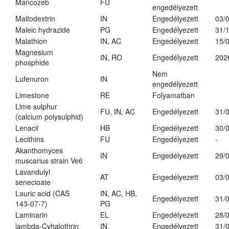
Mancozeb
FU
engedélyezett
Maltodextrin
IN
Engedélyezett
03/
Maleic hydrazide
PG
Engedélyezett
31/
Malathion
IN, AC
Engedélyezett
15/
Magnesium
IN, RO
Engedélyezett
202
phosphide
Nem
Lufenuron
IN
engedélyezett
Limestone
RE
Folyamatban
Lime sulphur
FU, IN, AC
Engedélyezett
31/
(calcium polysulphid)
Lenacil
HB
Engedélyezett
30/
Lecithins
FU
Engedélyezett
-
Akanthomyces
IN
Engedélyezett
29/
muscarius strain Ve6
Lavandulyl
AT
Engedélyezett
03/
senecioate
Lauric acid (CAS
IN, AC, HB,
Engedélyezett
31/
143-07-7)
PG
Laminarin
EL
Engedélyezett
28/
lambda-Cyhalothrin
IN
Engedélyezett
31/