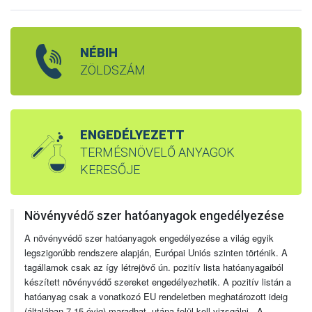
NÉBIH
ZÖLDSZÁM
ENGEDÉLYEZETT
TERMÉSNÖVELŐ ANYAGOK
KERESŐJE
Növényvédő szer hatóanyagok engedélyezése
A növényvédő szer hatóanyagok engedélyezése a világ egyik
legszigorúbb rendszere alapján, Európai Uniós szinten történik. A
tagállamok csak az így létrejövő ún. pozitív lista hatóanyagaiból
készített növényvédő szereket engedélyezhetik. A pozitív listán a
hatóanyag csak a vonatkozó EU rendeletben meghatározott ideig
(általában 7-15 évig) maradhat, utána felül kell vizsgálni. A