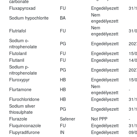
carbonate
Fluxapyroxad
FU
Engedélyezett
31/
Nem
Sodium hypochlorite
BA
engedélyezett
Nem
Flutriafol
FU
31/
engedélyezett
Sodium o-
PG
Engedélyezett
202
nitrophenolate
Flutolanil
FU
Engedélyezett
15/
Flutianil
FU
Engedélyezett
14/
Sodium p-
PG
Engedélyezett
202
nitrophenolate
Fluroxypyr
HB
Engedélyezett
15/
Nem
Flurtamone
HB
-
engedélyezett
Flurochloridone
HB
Engedélyezett
31/
Sodium silver
PG
Engedélyezett
31/
thiosulphate
Flurazole
Safener
Not PPP
-
Fluquinconazole
FU
Engedélyezett
31/
Flupyradifurone
IN
Engedélyezett
09/