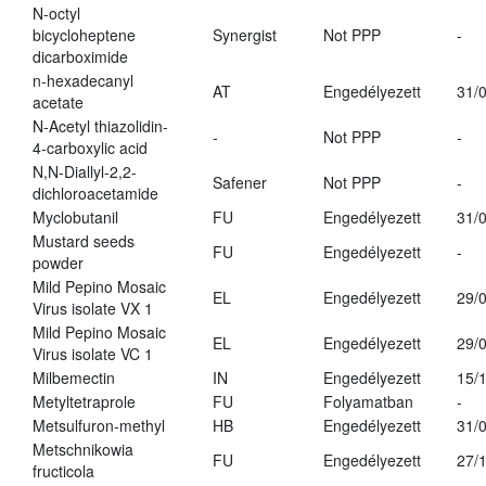
N-octyl
bicycloheptene
Synergist
Not PPP
-
dicarboximide
n-hexadecanyl
AT
Engedélyezett
31/
acetate
N-Acetyl thiazolidin-
-
Not PPP
-
4-carboxylic acid
N,N-Diallyl-2,2-
Safener
Not PPP
-
dichloroacetamide
Myclobutanil
FU
Engedélyezett
31/
Mustard seeds
FU
Engedélyezett
-
powder
Mild Pepino Mosaic
EL
Engedélyezett
29/
Virus isolate VX 1
Mild Pepino Mosaic
EL
Engedélyezett
29/
Virus isolate VC 1
Milbemectin
IN
Engedélyezett
15/
Metyltetraprole
FU
Folyamatban
-
Metsulfuron-methyl
HB
Engedélyezett
31/
Metschnikowia
FU
Engedélyezett
27/
fructicola