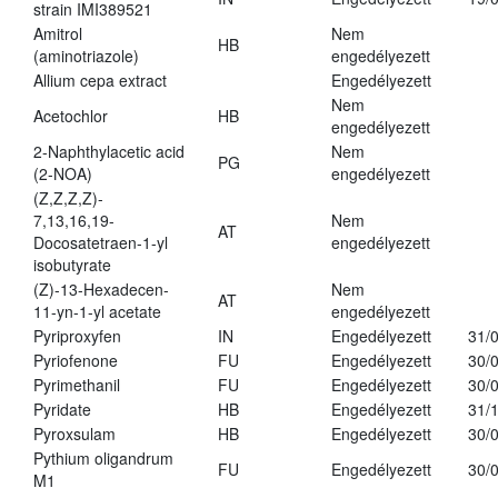
strain IMI389521
Amitrol
Nem
HB
(aminotriazole)
engedélyezett
Allium cepa extract
Engedélyezett
Nem
Acetochlor
HB
engedélyezett
2-Naphthylacetic acid
Nem
PG
(2-NOA)
engedélyezett
(Z,Z,Z,Z)-
7,13,16,19-
Nem
AT
Docosatetraen-1-yl
engedélyezett
isobutyrate
(Z)-13-Hexadecen-
Nem
AT
11-yn-1-yl acetate
engedélyezett
Pyriproxyfen
IN
Engedélyezett
31/
Pyriofenone
FU
Engedélyezett
30/
Pyrimethanil
FU
Engedélyezett
30/
Pyridate
HB
Engedélyezett
31/
Pyroxsulam
HB
Engedélyezett
30/
Pythium oligandrum
FU
Engedélyezett
30/
M1