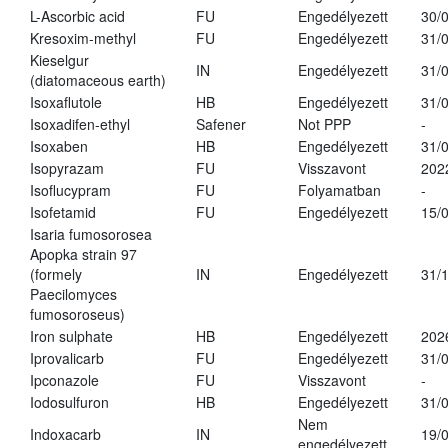
L-Ascorbic acid
FU
Engedélyezett
30/
Kresoxim-methyl
FU
Engedélyezett
31/
Kieselgur
IN
Engedélyezett
31/
(diatomaceous earth)
Isoxaflutole
HB
Engedélyezett
31/
Isoxadifen-ethyl
Safener
Not PPP
-
Isoxaben
HB
Engedélyezett
31/
Isopyrazam
FU
Visszavont
202
Isoflucypram
FU
Folyamatban
-
Isofetamid
FU
Engedélyezett
15/
Isaria fumosorosea
Apopka strain 97
(formely
IN
Engedélyezett
31/
Paecilomyces
fumosoroseus)
Iron sulphate
HB
Engedélyezett
202
Iprovalicarb
FU
Engedélyezett
31/
Ipconazole
FU
Visszavont
-
Iodosulfuron
HB
Engedélyezett
31/
Nem
Indoxacarb
IN
19/
engedélyezett