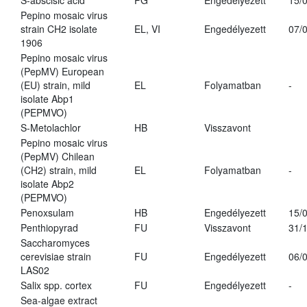
S-abscisic acid
PG
Engedélyezett
15/
Pepino mosaic virus
strain CH2 isolate
EL, VI
Engedélyezett
07/
1906
Pepino mosaic virus
(PepMV) European
(EU) strain, mild
EL
Folyamatban
-
isolate Abp1
(PEPMVO)
S-Metolachlor
HB
Visszavont
Pepino mosaic virus
(PepMV) Chilean
(CH2) strain, mild
EL
Folyamatban
-
isolate Abp2
(PEPMVO)
Penoxsulam
HB
Engedélyezett
15/
Penthiopyrad
FU
Visszavont
31/
Saccharomyces
cerevisiae strain
FU
Engedélyezett
06/
LAS02
Salix spp. cortex
FU
Engedélyezett
-
Sea-algae extract