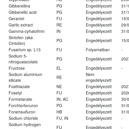
Gibberellins
PG
Engedélyezett
31/
Gibberellic acid
PG
Engedélyezett
31/
Geraniol
FU
Engedélyezett
15/
Garlic extract
RE
Engedélyezett
29/
Gamma-cyhalothrin
IN
Engedélyezett
31/
Sintofen (aka
PG
Engedélyezett
15/
Cintofen)
Fusarium sp. L13
FU
Folyamatban
-
Sodium 5-
PG
Engedélyezett
202
nitroguaiacolate
Fructose
EL
Engedélyezett
-
Sodium aluminium
Nem
RE
silicate
engedélyezett
Fosthiazate
NE
Engedélyezett
202
Fosetyl
FU
Engedélyezett
202
Formetanate
IN, AC
Engedélyezett
30/
Forchlorfenuron
PG
Engedélyezett
31/
Foramsulfuron
HB
Engedélyezett
31/
Sodium chloride
FU, IN
Engedélyezett
-
Sodium hydrogen
FU
Engedélyezett
-