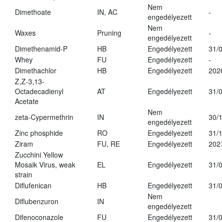
Nem
Dimethoate
IN, AC
-
engedélyezett
Nem
Waxes
Pruning
-
engedélyezett
Dimethenamid-P
HB
Engedélyezett
31/
Whey
FU
Engedélyezett
-
Dimethachlor
HB
Engedélyezett
202
Z,Z-3,13-
Octadecadienyl
AT
Engedélyezett
31/
Acetate
Nem
zeta-Cypermethrin
IN
30/
engedélyezett
Zinc phosphide
RO
Engedélyezett
31/
Ziram
FU, RE
Engedélyezett
202
Zucchini Yellow
Mosaik Virus, weak
EL
Engedélyezett
31/
strain
Diflufenican
HB
Engedélyezett
31/
Nem
Diflubenzuron
IN
engedélyezett
Difenoconazole
FU
Engedélyezett
31/