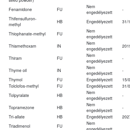
seed powder)
Nem
Fenamidone
FU
-
engedélyezett
Thifensulfuron-
HB
Engedélyezett
31/
methyl
Nem
Thiophanate-methyl
FU
engedélyezett
Nem
Thiamethoxam
IN
201
engedélyezett
Nem
Thiram
FU
-
engedélyezett
Nem
Thyme oil
IN
-
engedélyezett
Thymol
FU
Engedélyezett
15/
Tolclofos-methyl
FU
Engedélyezett
31/
Nem
Tolpyralate
HB
-
engedélyezett
Nem
Topramezone
HB
-
engedélyezett
Tri-allate
HB
Engedélyezett
202
Nem
Triadimenol
FU
engedélyezett