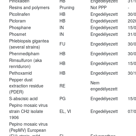
Pinoxaden
HB
Engedélyezett
31/
Resins and polymers
Pruning
Not PPP
-
Picolinafen
HB
Engedélyezett
30/
Picloram
HB
Engedélyezett
202
Phosphane
IN
Engedélyezett
15/
Phosmet
IN
Engedélyezett
31/
Phlebiopsis gigantea
FU
Engedélyezett
30/
(several strains)
Phenmedipham
HB
Engedélyezett
30/
Rimsulfuron (aka
HB
Engedélyezett
15/
renriduron)
Pethoxamid
HB
Engedélyezett
30/
Pepper dust
Nem
extraction residue
RE
engedélyezett
(PDER)
S-abscisic acid
PG
Engedélyezett
15/
Pepino mosaic virus
strain CH2 isolate
EL, VI
Engedélyezett
07/
1906
Pepino mosaic virus
(PepMV) European