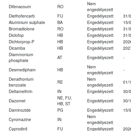
Nem
Difenacoum
RO
engedélyezett
Diethofencarb
FU
Engedélyezett
31/
Aluminium sulphate
BA
Engedélyezett
15/
Bromadiolone
RO
Engedélyezett
31/
Diclofop
HB
Engedélyezett
31/
Dichlorprop-P
HB
Engedélyezett
202
Dicamba
HB
Engedélyezett
202
Diammonium
AT
Engedélyezett
-
phosphate
Nem
Desmedipham
HB
-
engedélyezett
Denathonium
Nem
RE
01/
benzoate
engedélyezett
Deltamethrin
IN
Engedélyezett
30/
NE, FU,
Dazomet
Engedélyezett
30/
HB, ST
Daminozide
PG
Engedélyezett
15/
Nem
Cyromazine
IN
engedélyezett
Cyprodinil
FU
Engedélyezett
202