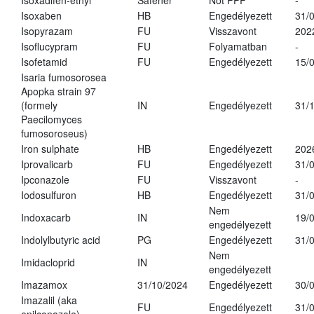
Isoxadifen-ethyl
Safener
Not PPP
-
Isoxaben
HB
Engedélyezett
31/
Isopyrazam
FU
Visszavont
202
Isoflucypram
FU
Folyamatban
-
Isofetamid
FU
Engedélyezett
15/
Isaria fumosorosea
Apopka strain 97
(formely
IN
Engedélyezett
31/
Paecilomyces
fumosoroseus)
Iron sulphate
HB
Engedélyezett
202
Iprovalicarb
FU
Engedélyezett
31/
Ipconazole
FU
Visszavont
-
Iodosulfuron
HB
Engedélyezett
31/
Nem
Indoxacarb
IN
19/
engedélyezett
Indolylbutyric acid
PG
Engedélyezett
31/
Nem
Imidacloprid
IN
engedélyezett
Imazamox
31/10/2024
Engedélyezett
30/
Imazalil (aka
FU
Engedélyezett
31/