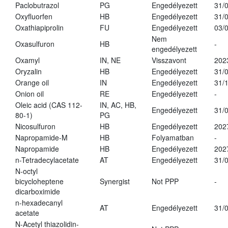
Paclobutrazol
PG
Engedélyezett
31/
Oxyfluorfen
HB
Engedélyezett
31/
Oxathiapiprolin
FU
Engedélyezett
03/
Nem
Oxasulfuron
HB
-
engedélyezett
Oxamyl
IN, NE
Visszavont
202
Oryzalin
HB
Engedélyezett
31/
Orange oil
IN
Engedélyezett
31/
Onion oil
RE
Engedélyezett
-
Oleic acid (CAS 112-
IN, AC, HB,
Engedélyezett
31/
80-1)
PG
Nicosulfuron
HB
Engedélyezett
202
Napropamide-M
HB
Folyamatban
-
Napropamide
HB
Engedélyezett
202
n-Tetradecylacetate
AT
Engedélyezett
31/
N-octyl
bicycloheptene
Synergist
Not PPP
-
dicarboximide
n-hexadecanyl
AT
Engedélyezett
31/
acetate
N-Acetyl thiazolidin-