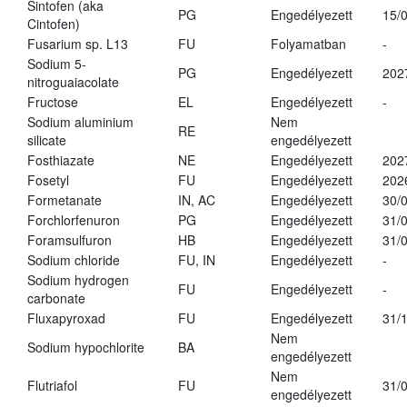
Sintofen (aka
PG
Engedélyezett
15/
Cintofen)
Fusarium sp. L13
FU
Folyamatban
-
Sodium 5-
PG
Engedélyezett
202
nitroguaiacolate
Fructose
EL
Engedélyezett
-
Sodium aluminium
Nem
RE
silicate
engedélyezett
Fosthiazate
NE
Engedélyezett
202
Fosetyl
FU
Engedélyezett
202
Formetanate
IN, AC
Engedélyezett
30/
Forchlorfenuron
PG
Engedélyezett
31/
Foramsulfuron
HB
Engedélyezett
31/
Sodium chloride
FU, IN
Engedélyezett
-
Sodium hydrogen
FU
Engedélyezett
-
carbonate
Fluxapyroxad
FU
Engedélyezett
31/
Nem
Sodium hypochlorite
BA
engedélyezett
Nem
Flutriafol
FU
31/
engedélyezett