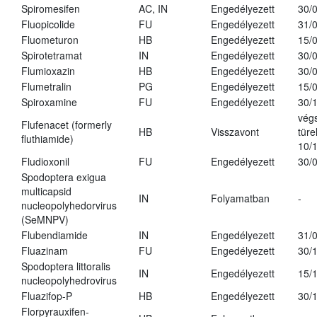
Spiromesifen
AC, IN
Engedélyezett
30/
Fluopicolide
FU
Engedélyezett
31/
Fluometuron
HB
Engedélyezett
15/
Spirotetramat
IN
Engedélyezett
30/
Flumioxazin
HB
Engedélyezett
30/
Flumetralin
PG
Engedélyezett
15/
Spiroxamine
FU
Engedélyezett
30/
vég
Flufenacet (formerly
HB
Visszavont
türe
fluthiamide)
10/
Fludioxonil
FU
Engedélyezett
30/
Spodoptera exigua
multicapsid
IN
Folyamatban
-
nucleopolyhedorvirus
(SeMNPV)
Flubendiamide
IN
Engedélyezett
31/
Fluazinam
FU
Engedélyezett
30/
Spodoptera littoralis
IN
Engedélyezett
15/
nucleopolyhedrovirus
Fluazifop-P
HB
Engedélyezett
30/
Florpyrauxifen-