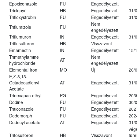
Epoxiconazole
FU
Engedélyezett
Triclopyr
HB
Engedélyezett
31/
Trifloxystrobin
FU
Engedélyezett
31/
Nem
Triflumizole
FU
engedélyezett
Triflumuron
IN
Engedélyezett
31/
Triflusulfuron
HB
Visszavont
-
Emamectin
IN
Engedélyezett
15/
Trimethylamine
Nem
AT
hydrochloride
engedélyezett
Elemental Iron
MO
Új
26/
E,Z-3,13-
Octadecadienyl
AT
Engedélyezett
31/
Acetate
Trinexapac-ethyl
PG
Engedélyezett
203
Dodine
FU
Engedélyezett
30/
Triticonazole
FU
Engedélyezett
202
Dodemorph
FU
Engedélyezett
202
Dodecyl acetate
AT
Engedélyezett
31/
vég
Tritosulforon
HB
Visszavont
türe