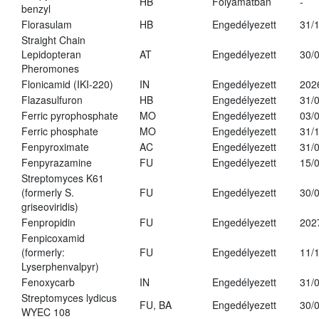
HB
Folyamatban
-
benzyl
Florasulam
HB
Engedélyezett
31/
Straight Chain
Lepidopteran
AT
Engedélyezett
30/
Pheromones
Flonicamid (IKI-220)
IN
Engedélyezett
202
Flazasulfuron
HB
Engedélyezett
31/
Ferric pyrophosphate
MO
Engedélyezett
03/
Ferric phosphate
MO
Engedélyezett
31/
Fenpyroximate
AC
Engedélyezett
31/
Fenpyrazamine
FU
Engedélyezett
15/
Streptomyces K61
(formerly S.
FU
Engedélyezett
30/
griseoviridis)
Fenpropidin
FU
Engedélyezett
202
Fenpicoxamid
(formerly:
FU
Engedélyezett
11/
Lyserphenvalpyr)
Fenoxycarb
IN
Engedélyezett
31/
Streptomyces lydicus
FU, BA
Engedélyezett
30/
WYEC 108