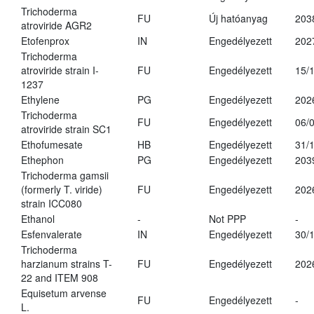
Trichoderma
FU
Új hatóanyag
203
atroviride AGR2
Etofenprox
IN
Engedélyezett
202
Trichoderma
atroviride strain I-
FU
Engedélyezett
15/
1237
Ethylene
PG
Engedélyezett
202
Trichoderma
FU
Engedélyezett
06/
atroviride strain SC1
Ethofumesate
HB
Engedélyezett
31/
Ethephon
PG
Engedélyezett
203
Trichoderma gamsii
(formerly T. viride)
FU
Engedélyezett
202
strain ICC080
Ethanol
-
Not PPP
-
Esfenvalerate
IN
Engedélyezett
30/
Trichoderma
harzianum strains T-
FU
Engedélyezett
202
22 and ITEM 908
Equisetum arvense
FU
Engedélyezett
-
L.