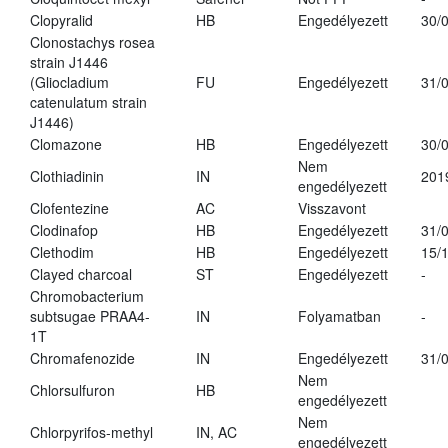
Clopyralid
HB
Engedélyezett
30/
Clonostachys rosea
strain J1446
(Gliocladium
FU
Engedélyezett
31/
catenulatum strain
J1446)
Clomazone
HB
Engedélyezett
30/
Nem
Clothiadinin
IN
201
engedélyezett
Clofentezine
AC
Visszavont
Clodinafop
HB
Engedélyezett
31/
Clethodim
HB
Engedélyezett
15/
Clayed charcoal
ST
Engedélyezett
-
Chromobacterium
subtsugae PRAA4-
IN
Folyamatban
-
1T
Chromafenozide
IN
Engedélyezett
31/
Nem
Chlorsulfuron
HB
engedélyezett
Nem
Chlorpyrifos-methyl
IN, AC
engedélyezett