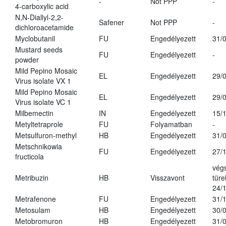
-
Not PPP
-
4-carboxylic acid
N,N-Diallyl-2,2-
Safener
Not PPP
-
dichloroacetamide
Myclobutanil
FU
Engedélyezett
31/
Mustard seeds
FU
Engedélyezett
-
powder
Mild Pepino Mosaic
EL
Engedélyezett
29/
Virus isolate VX 1
Mild Pepino Mosaic
EL
Engedélyezett
29/
Virus isolate VC 1
Milbemectin
IN
Engedélyezett
15/
Metyltetraprole
FU
Folyamatban
-
Metsulfuron-methyl
HB
Engedélyezett
31/
Metschnikowia
FU
Engedélyezett
27/
fructicola
vég
Metribuzin
HB
Visszavont
türe
24/
Metrafenone
FU
Engedélyezett
31/
Metosulam
HB
Engedélyezett
30/
Metobromuron
HB
Engedélyezett
31/