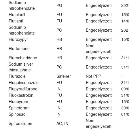
Sodium o-
PG
Engedélyezett
202
nitrophenolate
Flutolanil
FU
Engedélyezett
15/
Flutianil
FU
Engedélyezett
14/
Sodium p-
PG
Engedélyezett
202
nitrophenolate
Fluroxypyr
HB
Engedélyezett
15/
Nem
Flurtamone
HB
-
engedélyezett
Flurochloridone
HB
Engedélyezett
31/
Sodium silver
PG
Engedélyezett
31/
thiosulphate
Flurazole
Safener
Not PPP
-
Fluquinconazole
FU
Engedélyezett
31/
Flupyradifurone
IN
Engedélyezett
09/
Fluoxastrobin
FU
Engedélyezett
31/
Fluopyram
FU
Engedélyezett
15/
Spinetoram
IN
Engedélyezett
30/
Spinosad
IN
Engedélyezett
01/
Nem
Spirodiclofen
AC, IN
engedélyezett