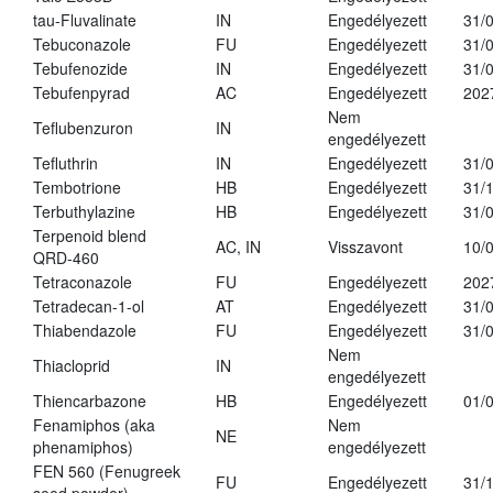
tau-Fluvalinate
IN
Engedélyezett
31/
Tebuconazole
FU
Engedélyezett
31/
Tebufenozide
IN
Engedélyezett
31/
Tebufenpyrad
AC
Engedélyezett
202
Nem
Teflubenzuron
IN
engedélyezett
Tefluthrin
IN
Engedélyezett
31/
Tembotrione
HB
Engedélyezett
31/
Terbuthylazine
HB
Engedélyezett
31/
Terpenoid blend
AC, IN
Visszavont
10/
QRD-460
Tetraconazole
FU
Engedélyezett
202
Tetradecan-1-ol
AT
Engedélyezett
31/
Thiabendazole
FU
Engedélyezett
31/
Nem
Thiacloprid
IN
engedélyezett
Thiencarbazone
HB
Engedélyezett
01/
Fenamiphos (aka
Nem
NE
phenamiphos)
engedélyezett
FEN 560 (Fenugreek
FU
Engedélyezett
31/