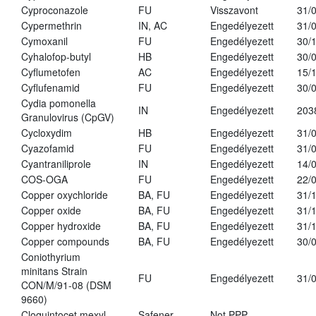
Cyproconazole
FU
Visszavont
31/
Cypermethrin
IN, AC
Engedélyezett
31/
Cymoxanil
FU
Engedélyezett
30/
Cyhalofop-butyl
HB
Engedélyezett
30/
Cyflumetofen
AC
Engedélyezett
15/
Cyflufenamid
FU
Engedélyezett
30/
Cydia pomonella
IN
Engedélyezett
203
Granulovirus (CpGV)
Cycloxydim
HB
Engedélyezett
31/
Cyazofamid
FU
Engedélyezett
31/
Cyantraniliprole
IN
Engedélyezett
14/
COS-OGA
FU
Engedélyezett
22/
Copper oxychloride
BA, FU
Engedélyezett
31/
Copper oxide
BA, FU
Engedélyezett
31/
Copper hydroxide
BA, FU
Engedélyezett
31/
Copper compounds
BA, FU
Engedélyezett
30/
Coniothyrium
minitans Strain
FU
Engedélyezett
31/
CON/M/91-08 (DSM
9660)
Cloquintocet mexyl
Safener
Not PPP
-