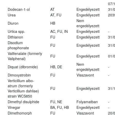
07/
Dodecan-1-ol
AT
Engedélyezett
31/
Urea
AT, FU
Engedélyezett
203
Nem
Diuron
HB
engedélyezett
Urtica spp.
AC, FU, IN
Engedélyezett
-
Dithianon
FU
Engedélyezett
31/
Disodium
FU
Engedélyezett
31/
phosphonate
Valifenalate (formerly
FU
Engedélyezett
01/
Valiphenal)
Nem
Diquat (dibromide)
HB, DE
-
engedélyezett
Dimoxystrobin
FU
Visszavont
-
Verticillium albo-
atrum (formerly
FU
Engedélyezett
31/
Verticillium dahliae)
strain WCS850
Dimethyl disulphide
FU, NE
Folyamatban
-
Vinegar
BA, FU, HB
Engedélyezett
-
Dimethomorph
FU
Visszavont
20/