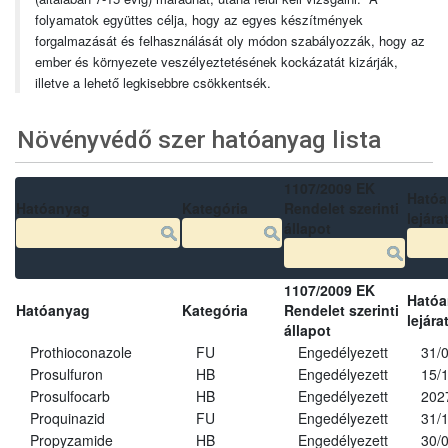
folyamatok együttes célja, hogy az egyes készítmények
forgalmazását és felhasználását oly módon szabályozzák, hogy az
ember és környezete veszélyeztetésének kockázatát kizárják,
illetve a lehető legkisebbre csökkentsék.
Növényvédő szer hatóanyag lista
1107/2009 EK
Ható
Hatóanyag
Kategória
Rendelet szerinti
lejára
állapot
1107/2009 EK
Ható
Hatóanyag
Kategória
Rendelet szerinti
lejára
állapot
Prothioconazole
FU
Engedélyezett
31/
Prosulfuron
HB
Engedélyezett
15/
Prosulfocarb
HB
Engedélyezett
202
Proquinazid
FU
Engedélyezett
31/
Propyzamide
HB
Engedélyezett
30/