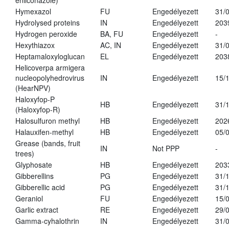
enilconazole)
Hymexazol
FU
Engedélyezett
31/
Hydrolysed proteins
IN
Engedélyezett
203
Hydrogen peroxide
BA, FU
Engedélyezett
-
Hexythiazox
AC, IN
Engedélyezett
31/
Heptamaloxyloglucan
EL
Engedélyezett
203
Helicoverpa armigera
nucleopolyhedrovirus
IN
Engedélyezett
15/
(HearNPV)
Haloxyfop-P
HB
Engedélyezett
31/
(Haloxyfop-R)
Halosulfuron methyl
HB
Engedélyezett
202
Halauxifen-methyl
HB
Engedélyezett
05/
Grease (bands, fruit
IN
Not PPP
-
trees)
Glyphosate
HB
Engedélyezett
203
Gibberellins
PG
Engedélyezett
31/
Gibberellic acid
PG
Engedélyezett
31/
Geraniol
FU
Engedélyezett
15/
Garlic extract
RE
Engedélyezett
29/
Gamma-cyhalothrin
IN
Engedélyezett
31/