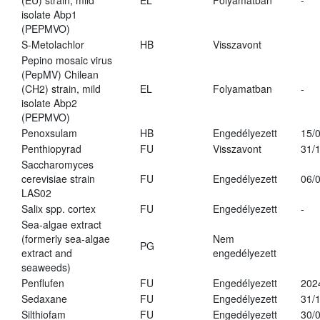
(EU) strain, mild
EL
Folyamatban
-
isolate Abp1
(PEPMVO)
S-Metolachlor
HB
Visszavont
Pepino mosaic virus
(PepMV) Chilean
(CH2) strain, mild
EL
Folyamatban
-
isolate Abp2
(PEPMVO)
Penoxsulam
HB
Engedélyezett
15/
Penthiopyrad
FU
Visszavont
31/
Saccharomyces
cerevisiae strain
FU
Engedélyezett
06/
LAS02
Salix spp. cortex
FU
Engedélyezett
-
Sea-algae extract
(formerly sea-algae
Nem
PG
extract and
engedélyezett
seaweeds)
Penflufen
FU
Engedélyezett
202
Sedaxane
FU
Engedélyezett
31/
Silthiofam
FU
Engedélyezett
30/