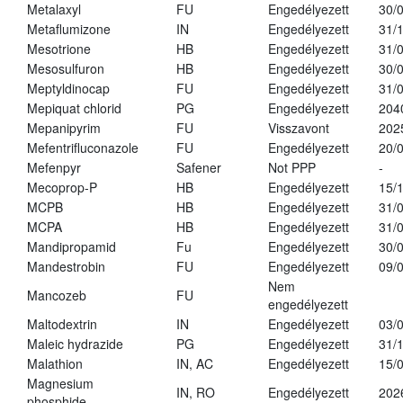
Metalaxyl
FU
Engedélyezett
30/
Metaflumizone
IN
Engedélyezett
31/
Mesotrione
HB
Engedélyezett
31/
Mesosulfuron
HB
Engedélyezett
30/
Meptyldinocap
FU
Engedélyezett
31/
Mepiquat chlorid
PG
Engedélyezett
204
Mepanipyrim
FU
Visszavont
202
Mefentrifluconazole
FU
Engedélyezett
20/
Mefenpyr
Safener
Not PPP
-
Mecoprop-P
HB
Engedélyezett
15/
MCPB
HB
Engedélyezett
31/
MCPA
HB
Engedélyezett
31/
Mandipropamid
Fu
Engedélyezett
30/
Mandestrobin
FU
Engedélyezett
09/
Nem
Mancozeb
FU
engedélyezett
Maltodextrin
IN
Engedélyezett
03/
Maleic hydrazide
PG
Engedélyezett
31/
Malathion
IN, AC
Engedélyezett
15/
Magnesium
IN, RO
Engedélyezett
202
phosphide