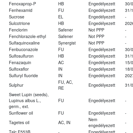
Fenoxaprop-P
HB
Engedélyezett
30/
Fenhexamid
FU
Engedélyezett
31/
Sucrose
EL
Engedélyezett
-
Sulcotrione
HB
Engedélyezett
202
Fenclorim
Safener
Not PPP
-
Fenchlorazole-ethyl
Safener
Not PPP
-
Sulfaquinoxaline
Synergist
Not PPP
-
Fenbuconazole
FU
Engedélyezett
30/
Sulfosulfuron
HB
Engedélyezett
31/
Fenazaquin
AC
Engedélyezett
15/
Sulfoxaflor
IN
Engedélyezett
18/
Sulfuryl fluoride
IN
Engedélyezett
202
FU, AC,
Sulphur
Engedélyezett
31/
RE
Sweet Lupin (seeds),
Lupinus albus L.,
FU
Engedélyezett
-
germ., ext.
Sunflower oil
FU
Engedélyezett
-
Nem
Tagetes oil
AC, IN
-
engedélyezett
Talc E553B
-
Engedélyezett
-