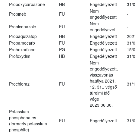
Propoxycarbazone
HB
Engedélyezett
31/
Nem
Propineb
FU
-
engedélyezett
Nem
Propiconazole
FU
-
engedélyezett
Propaquizafop
HB
Engedélyezett
202
Propamocarb
FU
Engedélyezett
31/
Prohexadione
PG
Engedélyezett
15/
Profoxydim
HB
Engedélyezett
31/
Nem
engedélyezett,
visszavonás
hatálya 2021.
Prochloraz
FU
31/
12. 31., végső
türelmi idő
vége
2023.06.30.
Potassium
phosphonates
FU
Engedélyezett
31/
(formerly potassium
phosphite)