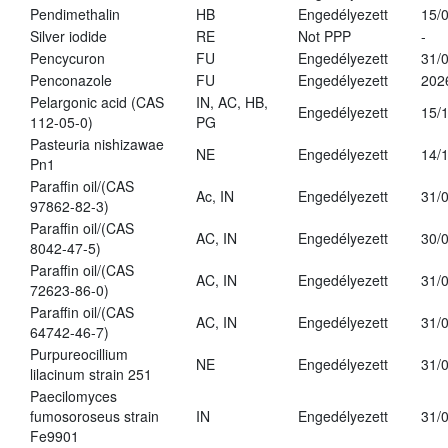
Pendimethalin
HB
Engedélyezett
15/
Silver iodide
RE
Not PPP
-
Pencycuron
FU
Engedélyezett
31/
Penconazole
FU
Engedélyezett
202
Pelargonic acid (CAS
IN, AC, HB,
Engedélyezett
15/
112-05-0)
PG
Pasteuria nishizawae
NE
Engedélyezett
14/
Pn1
Paraffin oil/(CAS
Ac, IN
Engedélyezett
31/
97862-82-3)
Paraffin oil/(CAS
AC, IN
Engedélyezett
30/
8042-47-5)
Paraffin oil/(CAS
AC, IN
Engedélyezett
31/
72623-86-0)
Paraffin oil/(CAS
AC, IN
Engedélyezett
31/
64742-46-7)
Purpureocillium
NE
Engedélyezett
31/
lilacinum strain 251
Paecilomyces
fumosoroseus strain
IN
Engedélyezett
31/
Fe9901