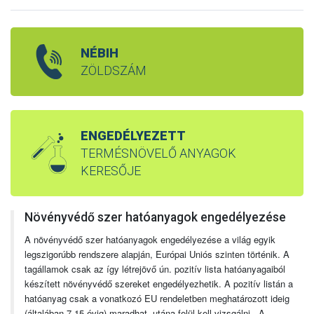
NÉBIH
ZÖLDSZÁM
ENGEDÉLYEZETT
TERMÉSNÖVELŐ ANYAGOK
KERESŐJE
Növényvédő szer hatóanyagok engedélyezése
A növényvédő szer hatóanyagok engedélyezése a világ egyik
legszigorúbb rendszere alapján, Európai Uniós szinten történik. A
tagállamok csak az így létrejövő ún. pozitív lista hatóanyagaiból
készített növényvédő szereket engedélyezhetik. A pozitív listán a
hatóanyag csak a vonatkozó EU rendeletben meghatározott ideig
(általában 7-15 évig) maradhat, utána felül kell vizsgálni. A