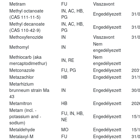
Metiram
FU
Visszavont
Methyl octanoate
IN, AC, HB,
Engedélyezett
31/
(CAS 111-11-5)
PG
Methyl decanoate
IN, AC, HB,
Engedélyezett
31/
(CAS 110-42-9)
PG
Methoxyfenozide
IN
Visszavont
31/
Nem
Methomyl
IN
engedélyezett
Methiocarb (aka
Nem
IN, RE
mercaptodimethur)
engedélyezett
Metconazole
FU, PG
Engedélyezett
203
Metazachlor
HB
Engedélyezett
31/
Metarhizium
brunneum strain Ma
IN
Engedélyezett
30/
43
Metamitron
HB
Engedélyezett
202
Metam (incl. -
FU, IN, HB,
potassium and -
Engedélyezett
15/
NE
sodium)
Metaldehyde
MO
Engedélyezett
15/
Metalaxyl-M
FU
Engedélyezett
31/