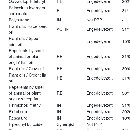
Quizalofop-P-tefuryl
HB
Engedélyezett
202
Potassium hydrogen
FU
Engedélyezett
31/
carbonate
Polybutene
IN
Not PPP
-
Plant oils/ Rape seed
AC, IN
Engedélyezett
31/
oil
Plant oils / Spear
-
Engedélyezett
15/
mint oil
Repellents by smell
of animal or plant
RE
Engedélyezett
31/
origin/ fish oil
Plant oils / Clove oil
RE
Engedélyezett
30/
Plant oils / Citronella
HB
Engedélyezett
31/
oil
Repellents by smell
of animal or plant
RE
Engedélyezett
30/
origin/ sheep fat
Pirimiphos-methyl
IN
Engedélyezett
31/
Pirimicarb
IN
Engedélyezett
202
Rescalure
IN
Engedélyezett
18/
Piperonyl butoxide
Synergist
Not PPP
-