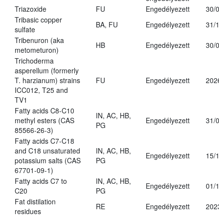
Triazoxide
FU
Engedélyezett
30/
Tribasic copper
BA, FU
Engedélyezett
31/
sulfate
Tribenuron (aka
HB
Engedélyezett
30/
metometuron)
Trichoderma
asperellum (formerly
T. harzianum) strains
FU
Engedélyezett
202
ICC012, T25 and
TV1
Fatty acids C8-C10
IN, AC, HB,
methyl esters (CAS
Engedélyezett
31/
PG
85566-26-3)
Fatty acids C7-C18
and C18 unsaturated
IN, AC, HB,
Engedélyezett
15/
potassium salts (CAS
PG
67701-09-1)
Fatty acids C7 to
IN, AC, HB,
Engedélyezett
01/
C20
PG
Fat distilation
RE
Engedélyezett
202
residues