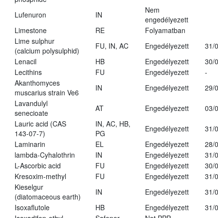
Nem
Lufenuron
IN
engedélyezett
Limestone
RE
Folyamatban
Lime sulphur
FU, IN, AC
Engedélyezett
31/
(calcium polysulphid)
Lenacil
HB
Engedélyezett
30/
Lecithins
FU
Engedélyezett
-
Akanthomyces
IN
Engedélyezett
29/
muscarius strain Ve6
Lavandulyl
AT
Engedélyezett
03/
senecioate
Lauric acid (CAS
IN, AC, HB,
Engedélyezett
31/
143-07-7)
PG
Laminarin
EL
Engedélyezett
28/
lambda-Cyhalothrin
IN
Engedélyezett
31/
L-Ascorbic acid
FU
Engedélyezett
30/
Kresoxim-methyl
FU
Engedélyezett
31/
Kieselgur
IN
Engedélyezett
31/
(diatomaceous earth)
Isoxaflutole
HB
Engedélyezett
31/