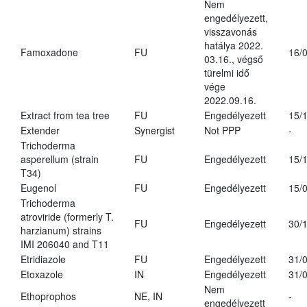
Nem
engedélyezett,
visszavonás
hatálya 2022.
Famoxadone
FU
16/
03.16., végső
türelmi idő
vége
2022.09.16.
Extract from tea tree
FU
Engedélyezett
15/
Extender
Synergist
Not PPP
-
Trichoderma
asperellum (strain
FU
Engedélyezett
15/
T34)
Eugenol
FU
Engedélyezett
15/
Trichoderma
atroviride (formerly T.
FU
Engedélyezett
30/
harzianum) strains
IMI 206040 and T11
Etridiazole
FU
Engedélyezett
31/
Etoxazole
IN
Engedélyezett
31/
Nem
Ethoprophos
NE, IN
-
engedélyezett