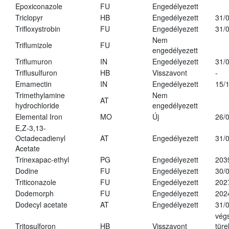
Epoxiconazole
FU
Engedélyezett
Triclopyr
HB
Engedélyezett
31/
Trifloxystrobin
FU
Engedélyezett
31/
Nem
Triflumizole
FU
engedélyezett
Triflumuron
IN
Engedélyezett
31/
Triflusulfuron
HB
Visszavont
-
Emamectin
IN
Engedélyezett
15/
Trimethylamine
Nem
AT
hydrochloride
engedélyezett
Elemental Iron
MO
Új
26/
E,Z-3,13-
Octadecadienyl
AT
Engedélyezett
31/
Acetate
Trinexapac-ethyl
PG
Engedélyezett
203
Dodine
FU
Engedélyezett
30/
Triticonazole
FU
Engedélyezett
202
Dodemorph
FU
Engedélyezett
202
Dodecyl acetate
AT
Engedélyezett
31/
vég
Tritosulforon
HB
Visszavont
türe