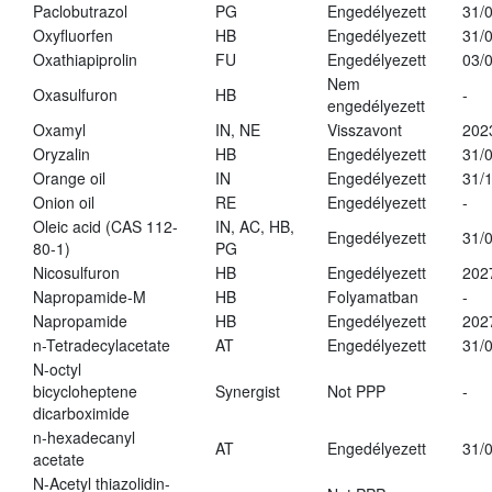
Paclobutrazol
PG
Engedélyezett
31/
Oxyfluorfen
HB
Engedélyezett
31/
Oxathiapiprolin
FU
Engedélyezett
03/
Nem
Oxasulfuron
HB
-
engedélyezett
Oxamyl
IN, NE
Visszavont
202
Oryzalin
HB
Engedélyezett
31/
Orange oil
IN
Engedélyezett
31/
Onion oil
RE
Engedélyezett
-
Oleic acid (CAS 112-
IN, AC, HB,
Engedélyezett
31/
80-1)
PG
Nicosulfuron
HB
Engedélyezett
202
Napropamide-M
HB
Folyamatban
-
Napropamide
HB
Engedélyezett
202
n-Tetradecylacetate
AT
Engedélyezett
31/
N-octyl
bicycloheptene
Synergist
Not PPP
-
dicarboximide
n-hexadecanyl
AT
Engedélyezett
31/
acetate
N-Acetyl thiazolidin-