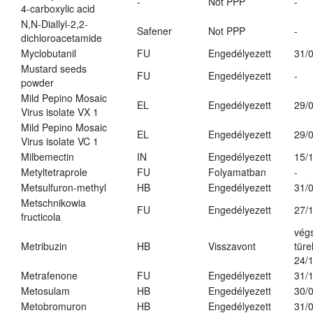
-
Not PPP
-
4-carboxylic acid
N,N-Diallyl-2,2-
Safener
Not PPP
-
dichloroacetamide
Myclobutanil
FU
Engedélyezett
31/
Mustard seeds
FU
Engedélyezett
-
powder
Mild Pepino Mosaic
EL
Engedélyezett
29/
Virus isolate VX 1
Mild Pepino Mosaic
EL
Engedélyezett
29/
Virus isolate VC 1
Milbemectin
IN
Engedélyezett
15/
Metyltetraprole
FU
Folyamatban
-
Metsulfuron-methyl
HB
Engedélyezett
31/
Metschnikowia
FU
Engedélyezett
27/
fructicola
vég
Metribuzin
HB
Visszavont
türe
24/
Metrafenone
FU
Engedélyezett
31/
Metosulam
HB
Engedélyezett
30/
Metobromuron
HB
Engedélyezett
31/