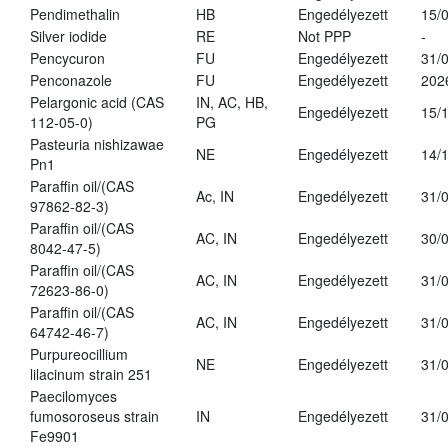
Pendimethalin
HB
Engedélyezett
15/
Silver iodide
RE
Not PPP
-
Pencycuron
FU
Engedélyezett
31/
Penconazole
FU
Engedélyezett
202
Pelargonic acid (CAS
IN, AC, HB,
Engedélyezett
15/
112-05-0)
PG
Pasteuria nishizawae
NE
Engedélyezett
14/
Pn1
Paraffin oil/(CAS
Ac, IN
Engedélyezett
31/
97862-82-3)
Paraffin oil/(CAS
AC, IN
Engedélyezett
30/
8042-47-5)
Paraffin oil/(CAS
AC, IN
Engedélyezett
31/
72623-86-0)
Paraffin oil/(CAS
AC, IN
Engedélyezett
31/
64742-46-7)
Purpureocillium
NE
Engedélyezett
31/
lilacinum strain 251
Paecilomyces
fumosoroseus strain
IN
Engedélyezett
31/
Fe9901