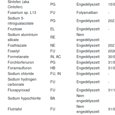
Sintofen (aka
PG
Engedélyezett
15/
Cintofen)
Fusarium sp. L13
FU
Folyamatban
-
Sodium 5-
PG
Engedélyezett
202
nitroguaiacolate
Fructose
EL
Engedélyezett
-
Sodium aluminium
Nem
RE
silicate
engedélyezett
Fosthiazate
NE
Engedélyezett
202
Fosetyl
FU
Engedélyezett
202
Formetanate
IN, AC
Engedélyezett
30/
Forchlorfenuron
PG
Engedélyezett
31/
Foramsulfuron
HB
Engedélyezett
31/
Sodium chloride
FU, IN
Engedélyezett
-
Sodium hydrogen
FU
Engedélyezett
-
carbonate
Fluxapyroxad
FU
Engedélyezett
31/
Nem
Sodium hypochlorite
BA
engedélyezett
Nem
Flutriafol
FU
31/
engedélyezett