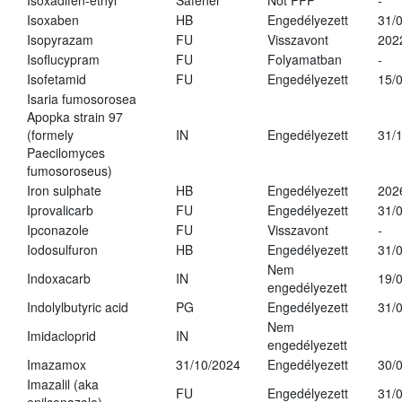
Isoxadifen-ethyl
Safener
Not PPP
-
Isoxaben
HB
Engedélyezett
31/
Isopyrazam
FU
Visszavont
202
Isoflucypram
FU
Folyamatban
-
Isofetamid
FU
Engedélyezett
15/
Isaria fumosorosea
Apopka strain 97
(formely
IN
Engedélyezett
31/
Paecilomyces
fumosoroseus)
Iron sulphate
HB
Engedélyezett
202
Iprovalicarb
FU
Engedélyezett
31/
Ipconazole
FU
Visszavont
-
Iodosulfuron
HB
Engedélyezett
31/
Nem
Indoxacarb
IN
19/
engedélyezett
Indolylbutyric acid
PG
Engedélyezett
31/
Nem
Imidacloprid
IN
engedélyezett
Imazamox
31/10/2024
Engedélyezett
30/
Imazalil (aka
FU
Engedélyezett
31/