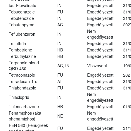
tau-Fluvalinate
IN
Engedélyezett
31/
Tebuconazole
FU
Engedélyezett
31/
Tebufenozide
IN
Engedélyezett
31/
Tebufenpyrad
AC
Engedélyezett
202
Nem
Teflubenzuron
IN
engedélyezett
Tefluthrin
IN
Engedélyezett
31/
Tembotrione
HB
Engedélyezett
31/
Terbuthylazine
HB
Engedélyezett
31/
Terpenoid blend
AC, IN
Visszavont
10/
QRD-460
Tetraconazole
FU
Engedélyezett
202
Tetradecan-1-ol
AT
Engedélyezett
31/
Thiabendazole
FU
Engedélyezett
31/
Nem
Thiacloprid
IN
engedélyezett
Thiencarbazone
HB
Engedélyezett
01/
Fenamiphos (aka
Nem
NE
phenamiphos)
engedélyezett
FEN 560 (Fenugreek
FU
Engedélyezett
31/