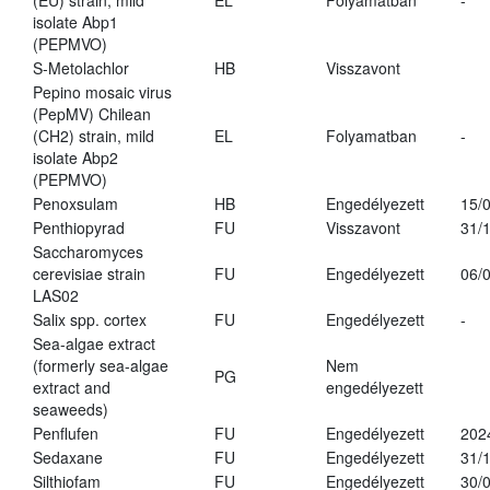
(EU) strain, mild
EL
Folyamatban
-
isolate Abp1
(PEPMVO)
S-Metolachlor
HB
Visszavont
Pepino mosaic virus
(PepMV) Chilean
(CH2) strain, mild
EL
Folyamatban
-
isolate Abp2
(PEPMVO)
Penoxsulam
HB
Engedélyezett
15/
Penthiopyrad
FU
Visszavont
31/
Saccharomyces
cerevisiae strain
FU
Engedélyezett
06/
LAS02
Salix spp. cortex
FU
Engedélyezett
-
Sea-algae extract
(formerly sea-algae
Nem
PG
extract and
engedélyezett
seaweeds)
Penflufen
FU
Engedélyezett
202
Sedaxane
FU
Engedélyezett
31/
Silthiofam
FU
Engedélyezett
30/