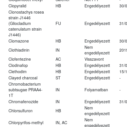
Clopyralid
HB
Engedélyezett
30/
Clonostachys rosea
strain J1446
(Gliocladium
FU
Engedélyezett
31/
catenulatum strain
J1446)
Clomazone
HB
Engedélyezett
30/
Nem
Clothiadinin
IN
201
engedélyezett
Clofentezine
AC
Visszavont
Clodinafop
HB
Engedélyezett
31/
Clethodim
HB
Engedélyezett
15/
Clayed charcoal
ST
Engedélyezett
-
Chromobacterium
subtsugae PRAA4-
IN
Folyamatban
-
1T
Chromafenozide
IN
Engedélyezett
31/
Nem
Chlorsulfuron
HB
engedélyezett
Nem
Chlorpyrifos-methyl
IN, AC
engedélyezett