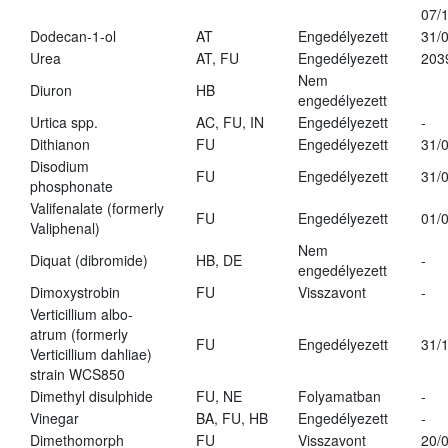
07/
Dodecan-1-ol
AT
Engedélyezett
31/
Urea
AT, FU
Engedélyezett
203
Nem
Diuron
HB
engedélyezett
Urtica spp.
AC, FU, IN
Engedélyezett
-
Dithianon
FU
Engedélyezett
31/
Disodium
FU
Engedélyezett
31/
phosphonate
Valifenalate (formerly
FU
Engedélyezett
01/
Valiphenal)
Nem
Diquat (dibromide)
HB, DE
-
engedélyezett
Dimoxystrobin
FU
Visszavont
-
Verticillium albo-
atrum (formerly
FU
Engedélyezett
31/
Verticillium dahliae)
strain WCS850
Dimethyl disulphide
FU, NE
Folyamatban
-
Vinegar
BA, FU, HB
Engedélyezett
-
Dimethomorph
FU
Visszavont
20/