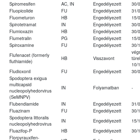
Spiromesifen
AC, IN
Engedélyezett
30/
Fluopicolide
FU
Engedélyezett
31/
Fluometuron
HB
Engedélyezett
15/
Spirotetramat
IN
Engedélyezett
30/
Flumioxazin
HB
Engedélyezett
30/
Flumetralin
PG
Engedélyezett
15/
Spiroxamine
FU
Engedélyezett
30/
vég
Flufenacet (formerly
HB
Visszavont
türe
fluthiamide)
10/
Fludioxonil
FU
Engedélyezett
30/
Spodoptera exigua
multicapsid
IN
Folyamatban
-
nucleopolyhedorvirus
(SeMNPV)
Flubendiamide
IN
Engedélyezett
31/
Fluazinam
FU
Engedélyezett
30/
Spodoptera littoralis
IN
Engedélyezett
15/
nucleopolyhedrovirus
Fluazifop-P
HB
Engedélyezett
30/
Florpyrauxifen-