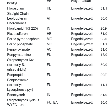
HB
Folyamatban
-
benzyl
Florasulam
HB
Engedélyezett
31/
Straight Chain
Lepidopteran
AT
Engedélyezett
30/
Pheromones
Flonicamid (IKI-220)
IN
Engedélyezett
202
Flazasulfuron
HB
Engedélyezett
31/
Ferric pyrophosphate
MO
Engedélyezett
03/
Ferric phosphate
MO
Engedélyezett
31/
Fenpyroximate
AC
Engedélyezett
31/
Fenpyrazamine
FU
Engedélyezett
15/
Streptomyces K61
(formerly S.
FU
Engedélyezett
30/
griseoviridis)
Fenpropidin
FU
Engedélyezett
202
Fenpicoxamid
(formerly:
FU
Engedélyezett
11/
Lyserphenvalpyr)
Fenoxycarb
IN
Engedélyezett
31/
Streptomyces lydicus
FU, BA
Engedélyezett
30/
WYEC 108