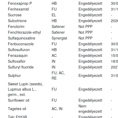
Fenoxaprop-P
HB
Engedélyezett
30/
Fenhexamid
FU
Engedélyezett
31/
Sucrose
EL
Engedélyezett
-
Sulcotrione
HB
Engedélyezett
202
Fenclorim
Safener
Not PPP
-
Fenchlorazole-ethyl
Safener
Not PPP
-
Sulfaquinoxaline
Synergist
Not PPP
-
Fenbuconazole
FU
Engedélyezett
30/
Sulfosulfuron
HB
Engedélyezett
31/
Fenazaquin
AC
Engedélyezett
15/
Sulfoxaflor
IN
Engedélyezett
18/
Sulfuryl fluoride
IN
Engedélyezett
202
FU, AC,
Sulphur
Engedélyezett
31/
RE
Sweet Lupin (seeds),
Lupinus albus L.,
FU
Engedélyezett
-
germ., ext.
Sunflower oil
FU
Engedélyezett
-
Nem
Tagetes oil
AC, IN
-
engedélyezett
Talc E553B
-
Engedélyezett
-