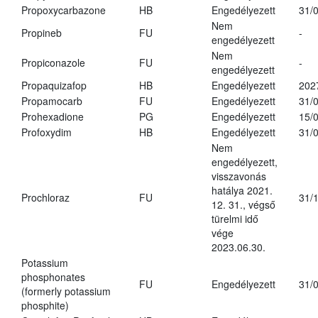
Propoxycarbazone
HB
Engedélyezett
31/
Nem
Propineb
FU
-
engedélyezett
Nem
Propiconazole
FU
-
engedélyezett
Propaquizafop
HB
Engedélyezett
202
Propamocarb
FU
Engedélyezett
31/
Prohexadione
PG
Engedélyezett
15/
Profoxydim
HB
Engedélyezett
31/
Nem
engedélyezett,
visszavonás
hatálya 2021.
Prochloraz
FU
31/
12. 31., végső
türelmi idő
vége
2023.06.30.
Potassium
phosphonates
FU
Engedélyezett
31/
(formerly potassium
phosphite)