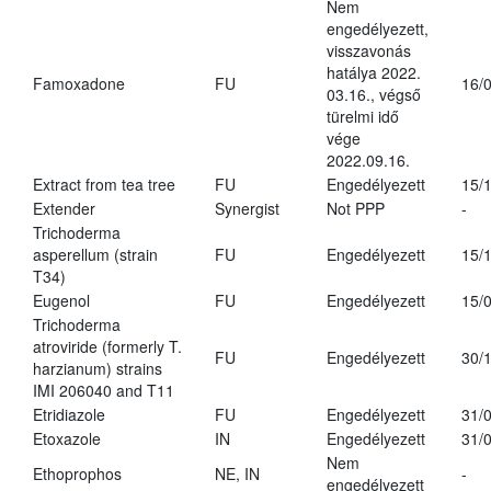
Nem
engedélyezett,
visszavonás
hatálya 2022.
Famoxadone
FU
16/
03.16., végső
türelmi idő
vége
2022.09.16.
Extract from tea tree
FU
Engedélyezett
15/
Extender
Synergist
Not PPP
-
Trichoderma
asperellum (strain
FU
Engedélyezett
15/
T34)
Eugenol
FU
Engedélyezett
15/
Trichoderma
atroviride (formerly T.
FU
Engedélyezett
30/
harzianum) strains
IMI 206040 and T11
Etridiazole
FU
Engedélyezett
31/
Etoxazole
IN
Engedélyezett
31/
Nem
Ethoprophos
NE, IN
-
engedélyezett