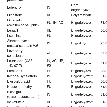
Nem
Lufenuron
IN
engedélyezett
Limestone
RE
Folyamatban
Lime sulphur
FU, IN, AC
Engedélyezett
31/
(calcium polysulphid)
Lenacil
HB
Engedélyezett
30/
Lecithins
FU
Engedélyezett
-
Akanthomyces
IN
Engedélyezett
29/
muscarius strain Ve6
Lavandulyl
AT
Engedélyezett
03/
senecioate
Lauric acid (CAS
IN, AC, HB,
Engedélyezett
31/
143-07-7)
PG
Laminarin
EL
Engedélyezett
28/
lambda-Cyhalothrin
IN
Engedélyezett
31/
L-Ascorbic acid
FU
Engedélyezett
30/
Kresoxim-methyl
FU
Engedélyezett
31/
Kieselgur
IN
Engedélyezett
31/
(diatomaceous earth)
Isoxaflutole
HB
Engedélyezett
31/