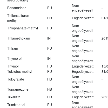
seed powder)
Nem
Fenamidone
FU
-
engedélyezett
Thifensulfuron-
HB
Engedélyezett
31/
methyl
Nem
Thiophanate-methyl
FU
engedélyezett
Nem
Thiamethoxam
IN
201
engedélyezett
Nem
Thiram
FU
-
engedélyezett
Nem
Thyme oil
IN
-
engedélyezett
Thymol
FU
Engedélyezett
15/
Tolclofos-methyl
FU
Engedélyezett
31/
Nem
Tolpyralate
HB
-
engedélyezett
Nem
Topramezone
HB
-
engedélyezett
Tri-allate
HB
Engedélyezett
202
Nem
Triadimenol
FU
engedélyezett