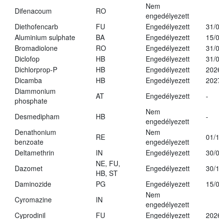
Nem
Difenacoum
RO
engedélyezett
Diethofencarb
FU
Engedélyezett
31/
Aluminium sulphate
BA
Engedélyezett
15/
Bromadiolone
RO
Engedélyezett
31/
Diclofop
HB
Engedélyezett
31/
Dichlorprop-P
HB
Engedélyezett
202
Dicamba
HB
Engedélyezett
202
Diammonium
AT
Engedélyezett
-
phosphate
Nem
Desmedipham
HB
-
engedélyezett
Denathonium
Nem
RE
01/
benzoate
engedélyezett
Deltamethrin
IN
Engedélyezett
30/
NE, FU,
Dazomet
Engedélyezett
30/
HB, ST
Daminozide
PG
Engedélyezett
15/
Nem
Cyromazine
IN
engedélyezett
Cyprodinil
FU
Engedélyezett
202