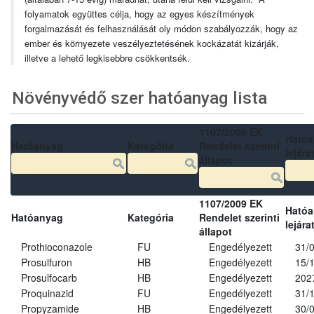
folyamatok együttes célja, hogy az egyes készítmények
forgalmazását és felhasználását oly módon szabályozzák, hogy az
ember és környezete veszélyeztetésének kockázatát kizárják,
illetve a lehető legkisebbre csökkentsék.
Növényvédő szer hatóanyag lista
1107/2009 EK
Ható
Hatóanyag
Kategória
Rendelet szerinti
lejára
állapot
1107/2009 EK
Ható
Hatóanyag
Kategória
Rendelet szerinti
lejára
állapot
Prothioconazole
FU
Engedélyezett
31/
Prosulfuron
HB
Engedélyezett
15/
Prosulfocarb
HB
Engedélyezett
202
Proquinazid
FU
Engedélyezett
31/
Propyzamide
HB
Engedélyezett
30/