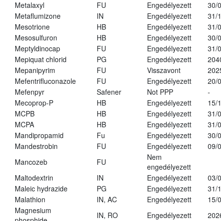
Metalaxyl
FU
Engedélyezett
30/
Metaflumizone
IN
Engedélyezett
31/
Mesotrione
HB
Engedélyezett
31/
Mesosulfuron
HB
Engedélyezett
30/
Meptyldinocap
FU
Engedélyezett
31/
Mepiquat chlorid
PG
Engedélyezett
204
Mepanipyrim
FU
Visszavont
202
Mefentrifluconazole
FU
Engedélyezett
20/
Mefenpyr
Safener
Not PPP
-
Mecoprop-P
HB
Engedélyezett
15/
MCPB
HB
Engedélyezett
31/
MCPA
HB
Engedélyezett
31/
Mandipropamid
Fu
Engedélyezett
30/
Mandestrobin
FU
Engedélyezett
09/
Nem
Mancozeb
FU
engedélyezett
Maltodextrin
IN
Engedélyezett
03/
Maleic hydrazide
PG
Engedélyezett
31/
Malathion
IN, AC
Engedélyezett
15/
Magnesium
IN, RO
Engedélyezett
202
phosphide