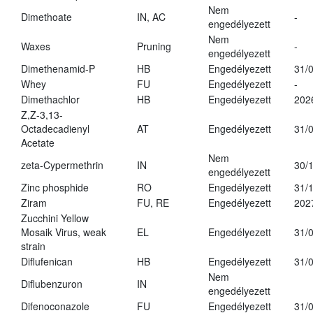
Nem
Dimethoate
IN, AC
-
engedélyezett
Nem
Waxes
Pruning
-
engedélyezett
Dimethenamid-P
HB
Engedélyezett
31/
Whey
FU
Engedélyezett
-
Dimethachlor
HB
Engedélyezett
202
Z,Z-3,13-
Octadecadienyl
AT
Engedélyezett
31/
Acetate
Nem
zeta-Cypermethrin
IN
30/
engedélyezett
Zinc phosphide
RO
Engedélyezett
31/
Ziram
FU, RE
Engedélyezett
202
Zucchini Yellow
Mosaik Virus, weak
EL
Engedélyezett
31/
strain
Diflufenican
HB
Engedélyezett
31/
Nem
Diflubenzuron
IN
engedélyezett
Difenoconazole
FU
Engedélyezett
31/