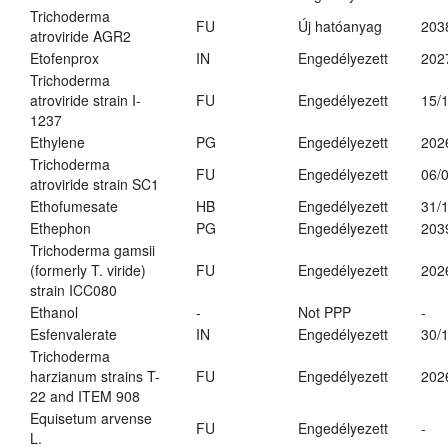
Trichoderma
FU
Új hatóanyag
203
atroviride AGR2
Etofenprox
IN
Engedélyezett
202
Trichoderma
atroviride strain I-
FU
Engedélyezett
15/
1237
Ethylene
PG
Engedélyezett
202
Trichoderma
FU
Engedélyezett
06/
atroviride strain SC1
Ethofumesate
HB
Engedélyezett
31/
Ethephon
PG
Engedélyezett
203
Trichoderma gamsii
(formerly T. viride)
FU
Engedélyezett
202
strain ICC080
Ethanol
-
Not PPP
-
Esfenvalerate
IN
Engedélyezett
30/
Trichoderma
harzianum strains T-
FU
Engedélyezett
202
22 and ITEM 908
Equisetum arvense
FU
Engedélyezett
-
L.