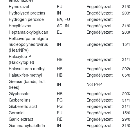
enilconazole)
Hymexazol
FU
Engedélyezett
31/
Hydrolysed proteins
IN
Engedélyezett
203
Hydrogen peroxide
BA, FU
Engedélyezett
-
Hexythiazox
AC, IN
Engedélyezett
31/
Heptamaloxyloglucan
EL
Engedélyezett
203
Helicoverpa armigera
nucleopolyhedrovirus
IN
Engedélyezett
15/
(HearNPV)
Haloxyfop-P
HB
Engedélyezett
31/
(Haloxyfop-R)
Halosulfuron methyl
HB
Engedélyezett
202
Halauxifen-methyl
HB
Engedélyezett
05/
Grease (bands, fruit
IN
Not PPP
-
trees)
Glyphosate
HB
Engedélyezett
203
Gibberellins
PG
Engedélyezett
31/
Gibberellic acid
PG
Engedélyezett
31/
Geraniol
FU
Engedélyezett
15/
Garlic extract
RE
Engedélyezett
29/
Gamma-cyhalothrin
IN
Engedélyezett
31/