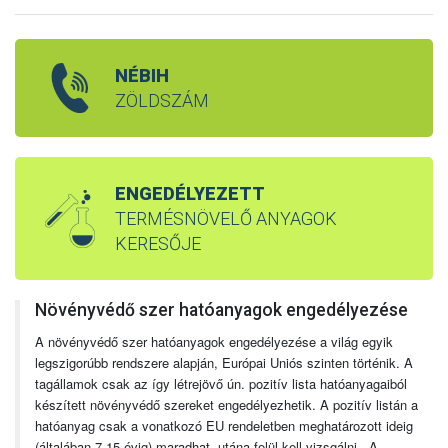
NÉBIH
ZÖLDSZÁM
ENGEDÉLYEZETT
TERMÉSNÖVELŐ ANYAGOK
KERESŐJE
Növényvédő szer hatóanyagok engedélyezése
A növényvédő szer hatóanyagok engedélyezése a világ egyik
legszigorúbb rendszere alapján, Európai Uniós szinten történik. A
tagállamok csak az így létrejövő ún. pozitív lista hatóanyagaiból
készített növényvédő szereket engedélyezhetik. A pozitív listán a
hatóanyag csak a vonatkozó EU rendeletben meghatározott ideig
(általában 7-15 évig) maradhat, utána felül kell vizsgálni. A