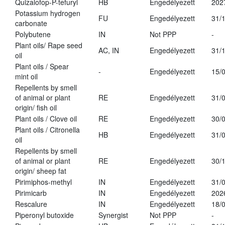
Quizalofop-P-tefuryl
HB
Engedélyezett
202
Potassium hydrogen
FU
Engedélyezett
31/
carbonate
Polybutene
IN
Not PPP
-
Plant oils/ Rape seed
AC, IN
Engedélyezett
31/
oil
Plant oils / Spear
-
Engedélyezett
15/
mint oil
Repellents by smell
of animal or plant
RE
Engedélyezett
31/
origin/ fish oil
Plant oils / Clove oil
RE
Engedélyezett
30/
Plant oils / Citronella
HB
Engedélyezett
31/
oil
Repellents by smell
of animal or plant
RE
Engedélyezett
30/
origin/ sheep fat
Pirimiphos-methyl
IN
Engedélyezett
31/
Pirimicarb
IN
Engedélyezett
202
Rescalure
IN
Engedélyezett
18/
Piperonyl butoxide
Synergist
Not PPP
-