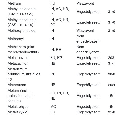
Metiram
FU
Visszavont
Methyl octanoate
IN, AC, HB,
Engedélyezett
31/
(CAS 111-11-5)
PG
Methyl decanoate
IN, AC, HB,
Engedélyezett
31/
(CAS 110-42-9)
PG
Methoxyfenozide
IN
Visszavont
31/
Nem
Methomyl
IN
engedélyezett
Methiocarb (aka
Nem
IN, RE
mercaptodimethur)
engedélyezett
Metconazole
FU, PG
Engedélyezett
203
Metazachlor
HB
Engedélyezett
31/
Metarhizium
brunneum strain Ma
IN
Engedélyezett
30/
43
Metamitron
HB
Engedélyezett
202
Metam (incl. -
FU, IN, HB,
potassium and -
Engedélyezett
15/
NE
sodium)
Metaldehyde
MO
Engedélyezett
15/
Metalaxyl-M
FU
Engedélyezett
31/