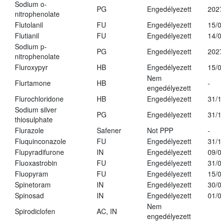
Sodium o-
PG
Engedélyezett
202
nitrophenolate
Flutolanil
FU
Engedélyezett
15/
Flutianil
FU
Engedélyezett
14/
Sodium p-
PG
Engedélyezett
202
nitrophenolate
Fluroxypyr
HB
Engedélyezett
15/
Nem
Flurtamone
HB
-
engedélyezett
Flurochloridone
HB
Engedélyezett
31/
Sodium silver
PG
Engedélyezett
31/
thiosulphate
Flurazole
Safener
Not PPP
-
Fluquinconazole
FU
Engedélyezett
31/
Flupyradifurone
IN
Engedélyezett
09/
Fluoxastrobin
FU
Engedélyezett
31/
Fluopyram
FU
Engedélyezett
15/
Spinetoram
IN
Engedélyezett
30/
Spinosad
IN
Engedélyezett
01/
Nem
Spirodiclofen
AC, IN
engedélyezett