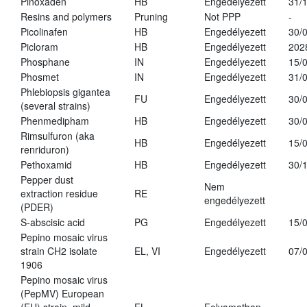
Pinoxaden
HB
Engedélyezett
31/
Resins and polymers
Pruning
Not PPP
-
Picolinafen
HB
Engedélyezett
30/
Picloram
HB
Engedélyezett
202
Phosphane
IN
Engedélyezett
15/
Phosmet
IN
Engedélyezett
31/
Phlebiopsis gigantea
FU
Engedélyezett
30/
(several strains)
Phenmedipham
HB
Engedélyezett
30/
Rimsulfuron (aka
HB
Engedélyezett
15/
renriduron)
Pethoxamid
HB
Engedélyezett
30/
Pepper dust
Nem
extraction residue
RE
engedélyezett
(PDER)
S-abscisic acid
PG
Engedélyezett
15/
Pepino mosaic virus
strain CH2 isolate
EL, VI
Engedélyezett
07/
1906
Pepino mosaic virus
(PepMV) European