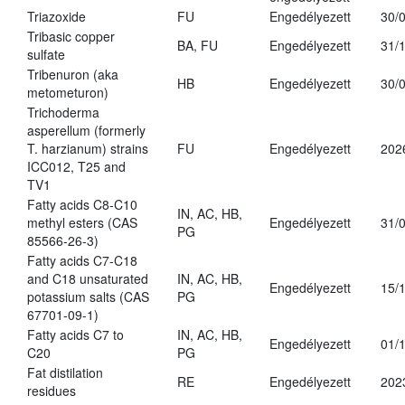
Triazoxide
FU
Engedélyezett
30/
Tribasic copper
BA, FU
Engedélyezett
31/
sulfate
Tribenuron (aka
HB
Engedélyezett
30/
metometuron)
Trichoderma
asperellum (formerly
T. harzianum) strains
FU
Engedélyezett
202
ICC012, T25 and
TV1
Fatty acids C8-C10
IN, AC, HB,
methyl esters (CAS
Engedélyezett
31/
PG
85566-26-3)
Fatty acids C7-C18
and C18 unsaturated
IN, AC, HB,
Engedélyezett
15/
potassium salts (CAS
PG
67701-09-1)
Fatty acids C7 to
IN, AC, HB,
Engedélyezett
01/
C20
PG
Fat distilation
RE
Engedélyezett
202
residues