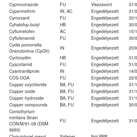
Cyproconazole
FU
Visszavont
31/
Cypermethrin
IN, AC
Engedélyezett
31/
Cymoxanil
FU
Engedélyezett
30/
Cyhalofop-butyl
HB
Engedélyezett
30/
Cyflumetofen
AC
Engedélyezett
15/
Cyflufenamid
FU
Engedélyezett
30/
Cydia pomonella
IN
Engedélyezett
203
Granulovirus (CpGV)
Cycloxydim
HB
Engedélyezett
31/
Cyazofamid
FU
Engedélyezett
31/
Cyantraniliprole
IN
Engedélyezett
14/
COS-OGA
FU
Engedélyezett
22/
Copper oxychloride
BA, FU
Engedélyezett
31/
Copper oxide
BA, FU
Engedélyezett
31/
Copper hydroxide
BA, FU
Engedélyezett
31/
Copper compounds
BA, FU
Engedélyezett
30/
Coniothyrium
minitans Strain
FU
Engedélyezett
31/
CON/M/91-08 (DSM
9660)
Cloquintocet mexyl
Safener
Not PPP
-