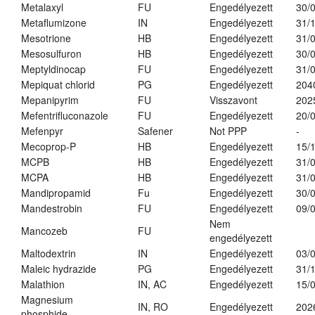
Metalaxyl
FU
Engedélyezett
30/
Metaflumizone
IN
Engedélyezett
31/
Mesotrione
HB
Engedélyezett
31/
Mesosulfuron
HB
Engedélyezett
30/
Meptyldinocap
FU
Engedélyezett
31/
Mepiquat chlorid
PG
Engedélyezett
204
Mepanipyrim
FU
Visszavont
202
Mefentrifluconazole
FU
Engedélyezett
20/
Mefenpyr
Safener
Not PPP
-
Mecoprop-P
HB
Engedélyezett
15/
MCPB
HB
Engedélyezett
31/
MCPA
HB
Engedélyezett
31/
Mandipropamid
Fu
Engedélyezett
30/
Mandestrobin
FU
Engedélyezett
09/
Nem
Mancozeb
FU
engedélyezett
Maltodextrin
IN
Engedélyezett
03/
Maleic hydrazide
PG
Engedélyezett
31/
Malathion
IN, AC
Engedélyezett
15/
Magnesium
IN, RO
Engedélyezett
202
phosphide