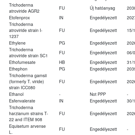
Trichoderma
FU
Új hatóanyag
203
atroviride AGR2
Etofenprox
IN
Engedélyezett
202
Trichoderma
atroviride strain I-
FU
Engedélyezett
15/
1237
Ethylene
PG
Engedélyezett
202
Trichoderma
FU
Engedélyezett
06/
atroviride strain SC1
Ethofumesate
HB
Engedélyezett
31/
Ethephon
PG
Engedélyezett
203
Trichoderma gamsii
(formerly T. viride)
FU
Engedélyezett
202
strain ICC080
Ethanol
-
Not PPP
-
Esfenvalerate
IN
Engedélyezett
30/
Trichoderma
harzianum strains T-
FU
Engedélyezett
202
22 and ITEM 908
Equisetum arvense
FU
Engedélyezett
-
L.