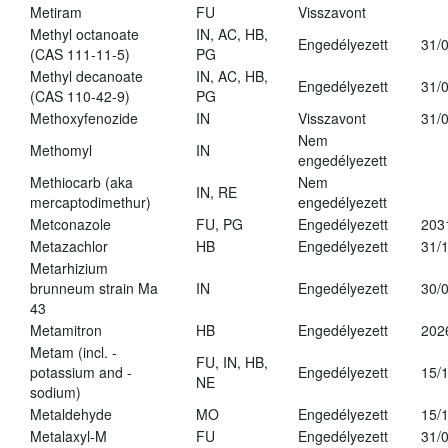
Metiram
FU
Visszavont
Methyl octanoate
IN, AC, HB,
Engedélyezett
31/
(CAS 111-11-5)
PG
Methyl decanoate
IN, AC, HB,
Engedélyezett
31/
(CAS 110-42-9)
PG
Methoxyfenozide
IN
Visszavont
31/
Nem
Methomyl
IN
engedélyezett
Methiocarb (aka
Nem
IN, RE
mercaptodimethur)
engedélyezett
Metconazole
FU, PG
Engedélyezett
203
Metazachlor
HB
Engedélyezett
31/
Metarhizium
brunneum strain Ma
IN
Engedélyezett
30/
43
Metamitron
HB
Engedélyezett
202
Metam (incl. -
FU, IN, HB,
potassium and -
Engedélyezett
15/
NE
sodium)
Metaldehyde
MO
Engedélyezett
15/
Metalaxyl-M
FU
Engedélyezett
31/