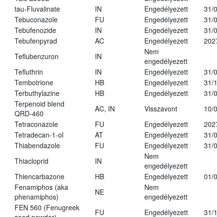
tau-Fluvalinate
IN
Engedélyezett
31/
Tebuconazole
FU
Engedélyezett
31/
Tebufenozide
IN
Engedélyezett
31/
Tebufenpyrad
AC
Engedélyezett
202
Nem
Teflubenzuron
IN
engedélyezett
Tefluthrin
IN
Engedélyezett
31/
Tembotrione
HB
Engedélyezett
31/
Terbuthylazine
HB
Engedélyezett
31/
Terpenoid blend
AC, IN
Visszavont
10/
QRD-460
Tetraconazole
FU
Engedélyezett
202
Tetradecan-1-ol
AT
Engedélyezett
31/
Thiabendazole
FU
Engedélyezett
31/
Nem
Thiacloprid
IN
engedélyezett
Thiencarbazone
HB
Engedélyezett
01/
Fenamiphos (aka
Nem
NE
phenamiphos)
engedélyezett
FEN 560 (Fenugreek
FU
Engedélyezett
31/