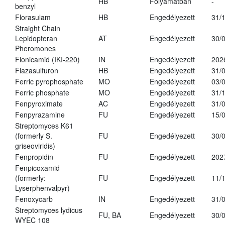
HB
Folyamatban
-
benzyl
Florasulam
HB
Engedélyezett
31/
Straight Chain
Lepidopteran
AT
Engedélyezett
30/
Pheromones
Flonicamid (IKI-220)
IN
Engedélyezett
202
Flazasulfuron
HB
Engedélyezett
31/
Ferric pyrophosphate
MO
Engedélyezett
03/
Ferric phosphate
MO
Engedélyezett
31/
Fenpyroximate
AC
Engedélyezett
31/
Fenpyrazamine
FU
Engedélyezett
15/
Streptomyces K61
(formerly S.
FU
Engedélyezett
30/
griseoviridis)
Fenpropidin
FU
Engedélyezett
202
Fenpicoxamid
(formerly:
FU
Engedélyezett
11/
Lyserphenvalpyr)
Fenoxycarb
IN
Engedélyezett
31/
Streptomyces lydicus
FU, BA
Engedélyezett
30/
WYEC 108