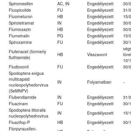
Spiromesifen
AC, IN
Engedélyezett
30/
Fluopicolide
FU
Engedélyezett
31/
Fluometuron
HB
Engedélyezett
15/
Spirotetramat
IN
Engedélyezett
30/
Flumioxazin
HB
Engedélyezett
30/
Flumetralin
PG
Engedélyezett
15/
Spiroxamine
FU
Engedélyezett
30/
vég
Flufenacet (formerly
HB
Visszavont
türe
fluthiamide)
10/
Fludioxonil
FU
Engedélyezett
30/
Spodoptera exigua
multicapsid
IN
Folyamatban
-
nucleopolyhedorvirus
(SeMNPV)
Flubendiamide
IN
Engedélyezett
31/
Fluazinam
FU
Engedélyezett
30/
Spodoptera littoralis
IN
Engedélyezett
15/
nucleopolyhedrovirus
Fluazifop-P
HB
Engedélyezett
30/
Florpyrauxifen-