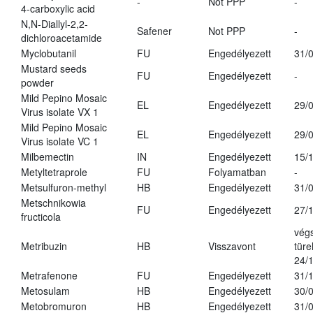
-
Not PPP
-
4-carboxylic acid
N,N-Diallyl-2,2-
Safener
Not PPP
-
dichloroacetamide
Myclobutanil
FU
Engedélyezett
31/
Mustard seeds
FU
Engedélyezett
-
powder
Mild Pepino Mosaic
EL
Engedélyezett
29/
Virus isolate VX 1
Mild Pepino Mosaic
EL
Engedélyezett
29/
Virus isolate VC 1
Milbemectin
IN
Engedélyezett
15/
Metyltetraprole
FU
Folyamatban
-
Metsulfuron-methyl
HB
Engedélyezett
31/
Metschnikowia
FU
Engedélyezett
27/
fructicola
vég
Metribuzin
HB
Visszavont
türe
24/
Metrafenone
FU
Engedélyezett
31/
Metosulam
HB
Engedélyezett
30/
Metobromuron
HB
Engedélyezett
31/