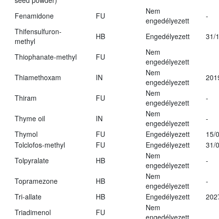
seed powder)
Nem
Fenamidone
FU
-
engedélyezett
Thifensulfuron-
HB
Engedélyezett
31/
methyl
Nem
Thiophanate-methyl
FU
engedélyezett
Nem
Thiamethoxam
IN
201
engedélyezett
Nem
Thiram
FU
-
engedélyezett
Nem
Thyme oil
IN
-
engedélyezett
Thymol
FU
Engedélyezett
15/
Tolclofos-methyl
FU
Engedélyezett
31/
Nem
Tolpyralate
HB
-
engedélyezett
Nem
Topramezone
HB
-
engedélyezett
Tri-allate
HB
Engedélyezett
202
Nem
Triadimenol
FU
engedélyezett