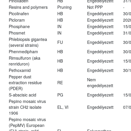
Pinoxaden
HB
Engedélyezett
31/
Resins and polymers
Pruning
Not PPP
-
Picolinafen
HB
Engedélyezett
30/
Picloram
HB
Engedélyezett
202
Phosphane
IN
Engedélyezett
15/
Phosmet
IN
Engedélyezett
31/
Phlebiopsis gigantea
FU
Engedélyezett
30/
(several strains)
Phenmedipham
HB
Engedélyezett
30/
Rimsulfuron (aka
HB
Engedélyezett
15/
renriduron)
Pethoxamid
HB
Engedélyezett
30/
Pepper dust
Nem
extraction residue
RE
engedélyezett
(PDER)
S-abscisic acid
PG
Engedélyezett
15/
Pepino mosaic virus
strain CH2 isolate
EL, VI
Engedélyezett
07/
1906
Pepino mosaic virus
(PepMV) European