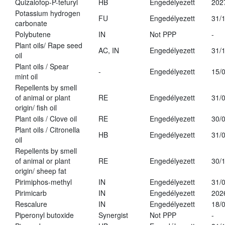
Quizalofop-P-tefuryl
HB
Engedélyezett
202
Potassium hydrogen
FU
Engedélyezett
31/
carbonate
Polybutene
IN
Not PPP
-
Plant oils/ Rape seed
AC, IN
Engedélyezett
31/
oil
Plant oils / Spear
-
Engedélyezett
15/
mint oil
Repellents by smell
of animal or plant
RE
Engedélyezett
31/
origin/ fish oil
Plant oils / Clove oil
RE
Engedélyezett
30/
Plant oils / Citronella
HB
Engedélyezett
31/
oil
Repellents by smell
of animal or plant
RE
Engedélyezett
30/
origin/ sheep fat
Pirimiphos-methyl
IN
Engedélyezett
31/
Pirimicarb
IN
Engedélyezett
202
Rescalure
IN
Engedélyezett
18/
Piperonyl butoxide
Synergist
Not PPP
-