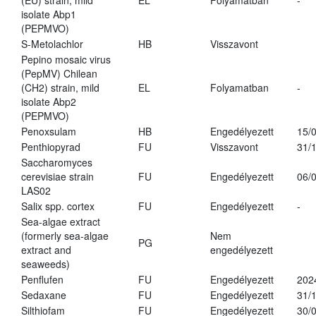
(EU) strain, mild
EL
Folyamatban
-
isolate Abp1
(PEPMVO)
S-Metolachlor
HB
Visszavont
Pepino mosaic virus
(PepMV) Chilean
(CH2) strain, mild
EL
Folyamatban
-
isolate Abp2
(PEPMVO)
Penoxsulam
HB
Engedélyezett
15/
Penthiopyrad
FU
Visszavont
31/
Saccharomyces
cerevisiae strain
FU
Engedélyezett
06/
LAS02
Salix spp. cortex
FU
Engedélyezett
-
Sea-algae extract
(formerly sea-algae
Nem
PG
extract and
engedélyezett
seaweeds)
Penflufen
FU
Engedélyezett
202
Sedaxane
FU
Engedélyezett
31/
Silthiofam
FU
Engedélyezett
30/