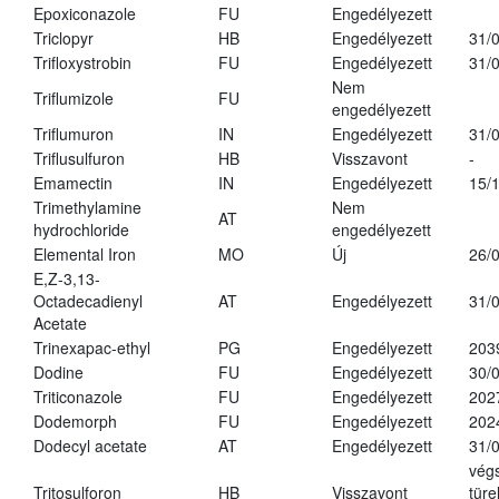
Epoxiconazole
FU
Engedélyezett
Triclopyr
HB
Engedélyezett
31/
Trifloxystrobin
FU
Engedélyezett
31/
Nem
Triflumizole
FU
engedélyezett
Triflumuron
IN
Engedélyezett
31/
Triflusulfuron
HB
Visszavont
-
Emamectin
IN
Engedélyezett
15/
Trimethylamine
Nem
AT
hydrochloride
engedélyezett
Elemental Iron
MO
Új
26/
E,Z-3,13-
Octadecadienyl
AT
Engedélyezett
31/
Acetate
Trinexapac-ethyl
PG
Engedélyezett
203
Dodine
FU
Engedélyezett
30/
Triticonazole
FU
Engedélyezett
202
Dodemorph
FU
Engedélyezett
202
Dodecyl acetate
AT
Engedélyezett
31/
vég
Tritosulforon
HB
Visszavont
türe