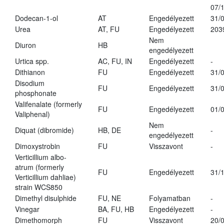
07/
Dodecan-1-ol
AT
Engedélyezett
31/
Urea
AT, FU
Engedélyezett
203
Nem
Diuron
HB
engedélyezett
Urtica spp.
AC, FU, IN
Engedélyezett
-
Dithianon
FU
Engedélyezett
31/
Disodium
FU
Engedélyezett
31/
phosphonate
Valifenalate (formerly
FU
Engedélyezett
01/
Valiphenal)
Nem
Diquat (dibromide)
HB, DE
-
engedélyezett
Dimoxystrobin
FU
Visszavont
-
Verticillium albo-
atrum (formerly
FU
Engedélyezett
31/
Verticillium dahliae)
strain WCS850
Dimethyl disulphide
FU, NE
Folyamatban
-
Vinegar
BA, FU, HB
Engedélyezett
-
Dimethomorph
FU
Visszavont
20/