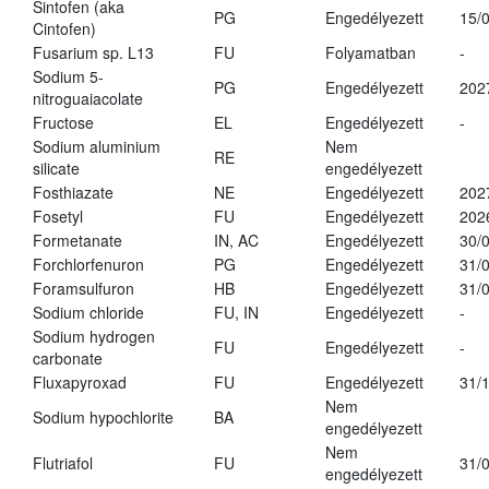
Sintofen (aka
PG
Engedélyezett
15/
Cintofen)
Fusarium sp. L13
FU
Folyamatban
-
Sodium 5-
PG
Engedélyezett
202
nitroguaiacolate
Fructose
EL
Engedélyezett
-
Sodium aluminium
Nem
RE
silicate
engedélyezett
Fosthiazate
NE
Engedélyezett
202
Fosetyl
FU
Engedélyezett
202
Formetanate
IN, AC
Engedélyezett
30/
Forchlorfenuron
PG
Engedélyezett
31/
Foramsulfuron
HB
Engedélyezett
31/
Sodium chloride
FU, IN
Engedélyezett
-
Sodium hydrogen
FU
Engedélyezett
-
carbonate
Fluxapyroxad
FU
Engedélyezett
31/
Nem
Sodium hypochlorite
BA
engedélyezett
Nem
Flutriafol
FU
31/
engedélyezett