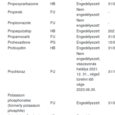
Propoxycarbazone
HB
Engedélyezett
31/
Nem
Propineb
FU
-
engedélyezett
Nem
Propiconazole
FU
-
engedélyezett
Propaquizafop
HB
Engedélyezett
202
Propamocarb
FU
Engedélyezett
31/
Prohexadione
PG
Engedélyezett
15/
Profoxydim
HB
Engedélyezett
31/
Nem
engedélyezett,
visszavonás
hatálya 2021.
Prochloraz
FU
31/
12. 31., végső
türelmi idő
vége
2023.06.30.
Potassium
phosphonates
FU
Engedélyezett
31/
(formerly potassium
phosphite)