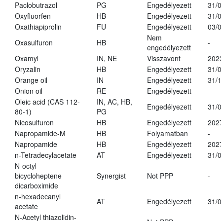
Paclobutrazol
PG
Engedélyezett
31/
Oxyfluorfen
HB
Engedélyezett
31/
Oxathiapiprolin
FU
Engedélyezett
03/
Nem
Oxasulfuron
HB
-
engedélyezett
Oxamyl
IN, NE
Visszavont
202
Oryzalin
HB
Engedélyezett
31/
Orange oil
IN
Engedélyezett
31/
Onion oil
RE
Engedélyezett
-
Oleic acid (CAS 112-
IN, AC, HB,
Engedélyezett
31/
80-1)
PG
Nicosulfuron
HB
Engedélyezett
202
Napropamide-M
HB
Folyamatban
-
Napropamide
HB
Engedélyezett
202
n-Tetradecylacetate
AT
Engedélyezett
31/
N-octyl
bicycloheptene
Synergist
Not PPP
-
dicarboximide
n-hexadecanyl
AT
Engedélyezett
31/
acetate
N-Acetyl thiazolidin-