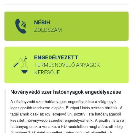
NÉBIH
ZÖLDSZÁM
ENGEDÉLYEZETT
TERMÉSNÖVELŐ ANYAGOK
KERESŐJE
Növényvédő szer hatóanyagok engedélyezése
A növényvédő szer hatóanyagok engedélyezése a világ egyik
legszigorúbb rendszere alapján, Európai Uniós szinten történik. A
tagállamok csak az így létrejövő ún. pozitív lista hatóanyagaiból
készített növényvédő szereket engedélyezhetik. A pozitív listán a
hatóanyag csak a vonatkozó EU rendeletben meghatározott ideig
(általában 7-15 évig) maradhat, utána felül kell vizsgálni. A