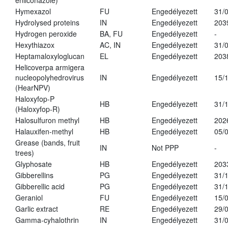
enilconazole)
Hymexazol
FU
Engedélyezett
31/
Hydrolysed proteins
IN
Engedélyezett
203
Hydrogen peroxide
BA, FU
Engedélyezett
-
Hexythiazox
AC, IN
Engedélyezett
31/
Heptamaloxyloglucan
EL
Engedélyezett
203
Helicoverpa armigera
nucleopolyhedrovirus
IN
Engedélyezett
15/
(HearNPV)
Haloxyfop-P
HB
Engedélyezett
31/
(Haloxyfop-R)
Halosulfuron methyl
HB
Engedélyezett
202
Halauxifen-methyl
HB
Engedélyezett
05/
Grease (bands, fruit
IN
Not PPP
-
trees)
Glyphosate
HB
Engedélyezett
203
Gibberellins
PG
Engedélyezett
31/
Gibberellic acid
PG
Engedélyezett
31/
Geraniol
FU
Engedélyezett
15/
Garlic extract
RE
Engedélyezett
29/
Gamma-cyhalothrin
IN
Engedélyezett
31/