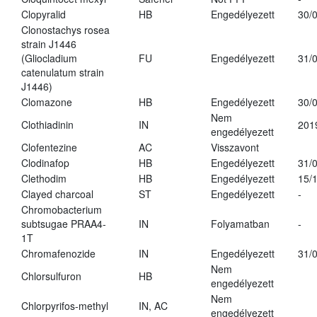
Clopyralid
HB
Engedélyezett
30/
Clonostachys rosea
strain J1446
(Gliocladium
FU
Engedélyezett
31/
catenulatum strain
J1446)
Clomazone
HB
Engedélyezett
30/
Nem
Clothiadinin
IN
201
engedélyezett
Clofentezine
AC
Visszavont
Clodinafop
HB
Engedélyezett
31/
Clethodim
HB
Engedélyezett
15/
Clayed charcoal
ST
Engedélyezett
-
Chromobacterium
subtsugae PRAA4-
IN
Folyamatban
-
1T
Chromafenozide
IN
Engedélyezett
31/
Nem
Chlorsulfuron
HB
engedélyezett
Nem
Chlorpyrifos-methyl
IN, AC
engedélyezett