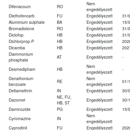
Nem
Difenacoum
RO
engedélyezett
Diethofencarb
FU
Engedélyezett
31/
Aluminium sulphate
BA
Engedélyezett
15/
Bromadiolone
RO
Engedélyezett
31/
Diclofop
HB
Engedélyezett
31/
Dichlorprop-P
HB
Engedélyezett
202
Dicamba
HB
Engedélyezett
202
Diammonium
AT
Engedélyezett
-
phosphate
Nem
Desmedipham
HB
-
engedélyezett
Denathonium
Nem
RE
01/
benzoate
engedélyezett
Deltamethrin
IN
Engedélyezett
30/
NE, FU,
Dazomet
Engedélyezett
30/
HB, ST
Daminozide
PG
Engedélyezett
15/
Nem
Cyromazine
IN
engedélyezett
Cyprodinil
FU
Engedélyezett
202