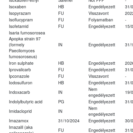
Isoxadifen-ethyl
Safener
Not PPP
-
Isoxaben
HB
Engedélyezett
31/
Isopyrazam
FU
Visszavont
202
Isoflucypram
FU
Folyamatban
-
Isofetamid
FU
Engedélyezett
15/
Isaria fumosorosea
Apopka strain 97
(formely
IN
Engedélyezett
31/
Paecilomyces
fumosoroseus)
Iron sulphate
HB
Engedélyezett
202
Iprovalicarb
FU
Engedélyezett
31/
Ipconazole
FU
Visszavont
-
Iodosulfuron
HB
Engedélyezett
31/
Nem
Indoxacarb
IN
19/
engedélyezett
Indolylbutyric acid
PG
Engedélyezett
31/
Nem
Imidacloprid
IN
engedélyezett
Imazamox
31/10/2024
Engedélyezett
30/
Imazalil (aka
FU
Engedélyezett
31/