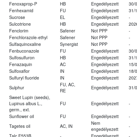
Fenoxaprop-P
HB
Engedélyezett
30/
Fenhexamid
FU
Engedélyezett
31/
Sucrose
EL
Engedélyezett
-
Sulcotrione
HB
Engedélyezett
202
Fenclorim
Safener
Not PPP
-
Fenchlorazole-ethyl
Safener
Not PPP
-
Sulfaquinoxaline
Synergist
Not PPP
-
Fenbuconazole
FU
Engedélyezett
30/
Sulfosulfuron
HB
Engedélyezett
31/
Fenazaquin
AC
Engedélyezett
15/
Sulfoxaflor
IN
Engedélyezett
18/
Sulfuryl fluoride
IN
Engedélyezett
202
FU, AC,
Sulphur
Engedélyezett
31/
RE
Sweet Lupin (seeds),
Lupinus albus L.,
FU
Engedélyezett
-
germ., ext.
Sunflower oil
FU
Engedélyezett
-
Nem
Tagetes oil
AC, IN
-
engedélyezett
Talc E553B
-
Engedélyezett
-