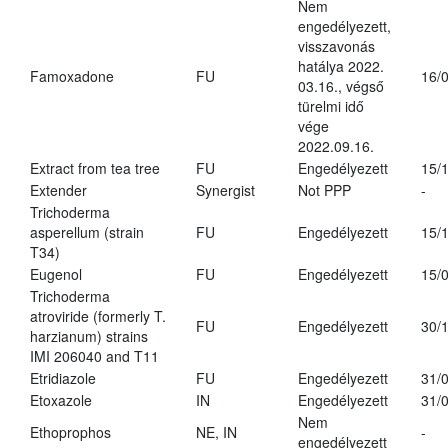
Nem
engedélyezett,
visszavonás
hatálya 2022.
Famoxadone
FU
16/
03.16., végső
türelmi idő
vége
2022.09.16.
Extract from tea tree
FU
Engedélyezett
15/
Extender
Synergist
Not PPP
-
Trichoderma
asperellum (strain
FU
Engedélyezett
15/
T34)
Eugenol
FU
Engedélyezett
15/
Trichoderma
atroviride (formerly T.
FU
Engedélyezett
30/
harzianum) strains
IMI 206040 and T11
Etridiazole
FU
Engedélyezett
31/
Etoxazole
IN
Engedélyezett
31/
Nem
Ethoprophos
NE, IN
-
engedélyezett