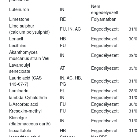
Nem
Lufenuron
IN
engedélyezett
Limestone
RE
Folyamatban
Lime sulphur
FU, IN, AC
Engedélyezett
31/
(calcium polysulphid)
Lenacil
HB
Engedélyezett
30/
Lecithins
FU
Engedélyezett
-
Akanthomyces
IN
Engedélyezett
29/
muscarius strain Ve6
Lavandulyl
AT
Engedélyezett
03/
senecioate
Lauric acid (CAS
IN, AC, HB,
Engedélyezett
31/
143-07-7)
PG
Laminarin
EL
Engedélyezett
28/
lambda-Cyhalothrin
IN
Engedélyezett
31/
L-Ascorbic acid
FU
Engedélyezett
30/
Kresoxim-methyl
FU
Engedélyezett
31/
Kieselgur
IN
Engedélyezett
31/
(diatomaceous earth)
Isoxaflutole
HB
Engedélyezett
31/