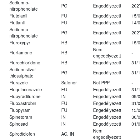
Sodium o-
PG
Engedélyezett
202
nitrophenolate
Flutolanil
FU
Engedélyezett
15/
Flutianil
FU
Engedélyezett
14/
Sodium p-
PG
Engedélyezett
202
nitrophenolate
Fluroxypyr
HB
Engedélyezett
15/
Nem
Flurtamone
HB
-
engedélyezett
Flurochloridone
HB
Engedélyezett
31/
Sodium silver
PG
Engedélyezett
31/
thiosulphate
Flurazole
Safener
Not PPP
-
Fluquinconazole
FU
Engedélyezett
31/
Flupyradifurone
IN
Engedélyezett
09/
Fluoxastrobin
FU
Engedélyezett
31/
Fluopyram
FU
Engedélyezett
15/
Spinetoram
IN
Engedélyezett
30/
Spinosad
IN
Engedélyezett
01/
Nem
Spirodiclofen
AC, IN
engedélyezett