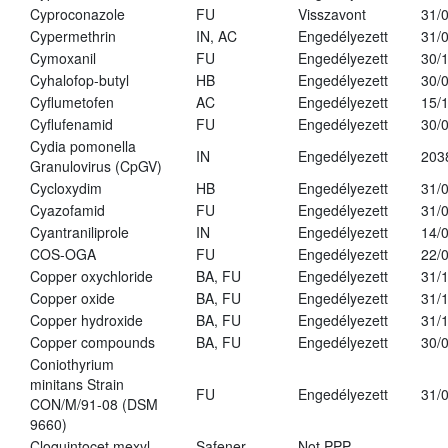
Cyproconazole
FU
Visszavont
31/
Cypermethrin
IN, AC
Engedélyezett
31/
Cymoxanil
FU
Engedélyezett
30/
Cyhalofop-butyl
HB
Engedélyezett
30/
Cyflumetofen
AC
Engedélyezett
15/
Cyflufenamid
FU
Engedélyezett
30/
Cydia pomonella
IN
Engedélyezett
203
Granulovirus (CpGV)
Cycloxydim
HB
Engedélyezett
31/
Cyazofamid
FU
Engedélyezett
31/
Cyantraniliprole
IN
Engedélyezett
14/
COS-OGA
FU
Engedélyezett
22/
Copper oxychloride
BA, FU
Engedélyezett
31/
Copper oxide
BA, FU
Engedélyezett
31/
Copper hydroxide
BA, FU
Engedélyezett
31/
Copper compounds
BA, FU
Engedélyezett
30/
Coniothyrium
minitans Strain
FU
Engedélyezett
31/
CON/M/91-08 (DSM
9660)
Cloquintocet mexyl
Safener
Not PPP
-