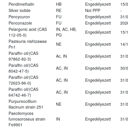
Pendimethalin
HB
Engedélyezett
15/
Silver iodide
RE
Not PPP
-
Pencycuron
FU
Engedélyezett
31/
Penconazole
FU
Engedélyezett
202
Pelargonic acid (CAS
IN, AC, HB,
Engedélyezett
15/
112-05-0)
PG
Pasteuria nishizawae
NE
Engedélyezett
14/
Pn1
Paraffin oil/(CAS
Ac, IN
Engedélyezett
31/
97862-82-3)
Paraffin oil/(CAS
AC, IN
Engedélyezett
30/
8042-47-5)
Paraffin oil/(CAS
AC, IN
Engedélyezett
31/
72623-86-0)
Paraffin oil/(CAS
AC, IN
Engedélyezett
31/
64742-46-7)
Purpureocillium
NE
Engedélyezett
31/
lilacinum strain 251
Paecilomyces
fumosoroseus strain
IN
Engedélyezett
31/
Fe9901