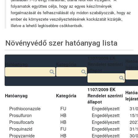
folyamatok együttes célja, hogy az egyes készítmények
forgalmazását és felhasználását oly módon szabályozzák, hogy az
ember és környezete veszélyeztetésének kockázatát kizárják,
illetve a lehető legkisebbre csökkentsék.
Növényvédő szer hatóanyag lista
1107/2009 EK
Ható
Hatóanyag
Kategória
Rendelet szerinti
lejára
állapot
1107/2009 EK
Ható
Hatóanyag
Kategória
Rendelet szerinti
lejára
állapot
Prothioconazole
FU
Engedélyezett
31/
Prosulfuron
HB
Engedélyezett
15/
Prosulfocarb
HB
Engedélyezett
202
Proquinazid
FU
Engedélyezett
31/
Propyzamide
HB
Engedélyezett
30/