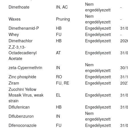
Nem
Dimethoate
IN, AC
-
engedélyezett
Nem
Waxes
Pruning
-
engedélyezett
Dimethenamid-P
HB
Engedélyezett
31/
Whey
FU
Engedélyezett
-
Dimethachlor
HB
Engedélyezett
202
Z,Z-3,13-
Octadecadienyl
AT
Engedélyezett
31/
Acetate
Nem
zeta-Cypermethrin
IN
30/
engedélyezett
Zinc phosphide
RO
Engedélyezett
31/
Ziram
FU, RE
Engedélyezett
202
Zucchini Yellow
Mosaik Virus, weak
EL
Engedélyezett
31/
strain
Diflufenican
HB
Engedélyezett
31/
Nem
Diflubenzuron
IN
engedélyezett
Difenoconazole
FU
Engedélyezett
31/