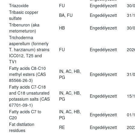
Triazoxide
FU
Engedélyezett
30/
Tribasic copper
BA, FU
Engedélyezett
31/
sulfate
Tribenuron (aka
HB
Engedélyezett
30/
metometuron)
Trichoderma
asperellum (formerly
T. harzianum) strains
FU
Engedélyezett
202
ICC012, T25 and
TV1
Fatty acids C8-C10
IN, AC, HB,
methyl esters (CAS
Engedélyezett
31/
PG
85566-26-3)
Fatty acids C7-C18
and C18 unsaturated
IN, AC, HB,
Engedélyezett
15/
potassium salts (CAS
PG
67701-09-1)
Fatty acids C7 to
IN, AC, HB,
Engedélyezett
01/
C20
PG
Fat distilation
RE
Engedélyezett
202
residues