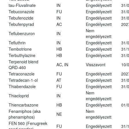
tau-Fluvalinate
IN
Engedélyezett
31/
Tebuconazole
FU
Engedélyezett
31/
Tebufenozide
IN
Engedélyezett
31/
Tebufenpyrad
AC
Engedélyezett
202
Nem
Teflubenzuron
IN
engedélyezett
Tefluthrin
IN
Engedélyezett
31/
Tembotrione
HB
Engedélyezett
31/
Terbuthylazine
HB
Engedélyezett
31/
Terpenoid blend
AC, IN
Visszavont
10/
QRD-460
Tetraconazole
FU
Engedélyezett
202
Tetradecan-1-ol
AT
Engedélyezett
31/
Thiabendazole
FU
Engedélyezett
31/
Nem
Thiacloprid
IN
engedélyezett
Thiencarbazone
HB
Engedélyezett
01/
Fenamiphos (aka
Nem
NE
phenamiphos)
engedélyezett
FEN 560 (Fenugreek
FU
Engedélyezett
31/