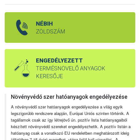
NÉBIH
ZÖLDSZÁM
ENGEDÉLYEZETT
TERMÉSNÖVELŐ ANYAGOK
KERESŐJE
Növényvédő szer hatóanyagok engedélyezése
A növényvédő szer hatóanyagok engedélyezése a világ egyik
legszigorúbb rendszere alapján, Európai Uniós szinten történik. A
tagállamok csak az így létrejövő ún. pozitív lista hatóanyagaiból
készített növényvédő szereket engedélyezhetik. A pozitív listán a
hatóanyag csak a vonatkozó EU rendeletben meghatározott ideig
(általában 7-15 évig) maradhat, utána felül kell vizsgálni. A