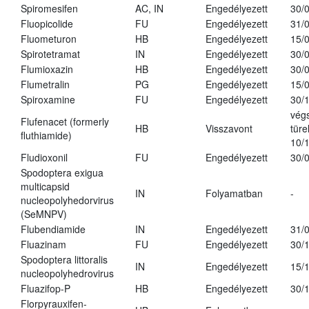
Spiromesifen
AC, IN
Engedélyezett
30/
Fluopicolide
FU
Engedélyezett
31/
Fluometuron
HB
Engedélyezett
15/
Spirotetramat
IN
Engedélyezett
30/
Flumioxazin
HB
Engedélyezett
30/
Flumetralin
PG
Engedélyezett
15/
Spiroxamine
FU
Engedélyezett
30/
vég
Flufenacet (formerly
HB
Visszavont
türe
fluthiamide)
10/
Fludioxonil
FU
Engedélyezett
30/
Spodoptera exigua
multicapsid
IN
Folyamatban
-
nucleopolyhedorvirus
(SeMNPV)
Flubendiamide
IN
Engedélyezett
31/
Fluazinam
FU
Engedélyezett
30/
Spodoptera littoralis
IN
Engedélyezett
15/
nucleopolyhedrovirus
Fluazifop-P
HB
Engedélyezett
30/
Florpyrauxifen-