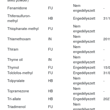
seed powder)
Nem
Fenamidone
FU
-
engedélyezett
Thifensulfuron-
HB
Engedélyezett
31/
methyl
Nem
Thiophanate-methyl
FU
engedélyezett
Nem
Thiamethoxam
IN
201
engedélyezett
Nem
Thiram
FU
-
engedélyezett
Nem
Thyme oil
IN
-
engedélyezett
Thymol
FU
Engedélyezett
15/
Tolclofos-methyl
FU
Engedélyezett
31/
Nem
Tolpyralate
HB
-
engedélyezett
Nem
Topramezone
HB
-
engedélyezett
Tri-allate
HB
Engedélyezett
202
Nem
Triadimenol
FU
engedélyezett