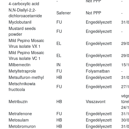
-
Not PPP
-
4-carboxylic acid
N,N-Diallyl-2,2-
Safener
Not PPP
-
dichloroacetamide
Myclobutanil
FU
Engedélyezett
31/
Mustard seeds
FU
Engedélyezett
-
powder
Mild Pepino Mosaic
EL
Engedélyezett
29/
Virus isolate VX 1
Mild Pepino Mosaic
EL
Engedélyezett
29/
Virus isolate VC 1
Milbemectin
IN
Engedélyezett
15/
Metyltetraprole
FU
Folyamatban
-
Metsulfuron-methyl
HB
Engedélyezett
31/
Metschnikowia
FU
Engedélyezett
27/
fructicola
vég
Metribuzin
HB
Visszavont
türe
24/
Metrafenone
FU
Engedélyezett
31/
Metosulam
HB
Engedélyezett
30/
Metobromuron
HB
Engedélyezett
31/