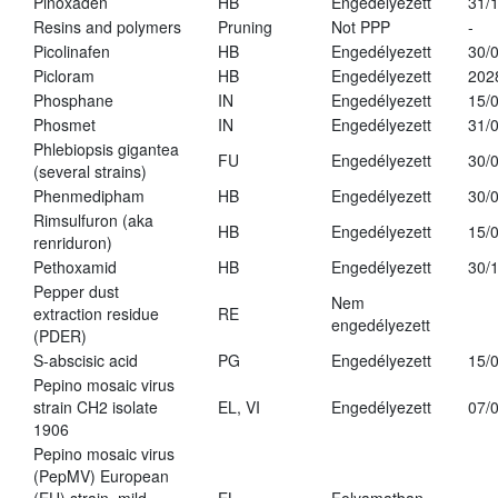
Pinoxaden
HB
Engedélyezett
31/
Resins and polymers
Pruning
Not PPP
-
Picolinafen
HB
Engedélyezett
30/
Picloram
HB
Engedélyezett
202
Phosphane
IN
Engedélyezett
15/
Phosmet
IN
Engedélyezett
31/
Phlebiopsis gigantea
FU
Engedélyezett
30/
(several strains)
Phenmedipham
HB
Engedélyezett
30/
Rimsulfuron (aka
HB
Engedélyezett
15/
renriduron)
Pethoxamid
HB
Engedélyezett
30/
Pepper dust
Nem
extraction residue
RE
engedélyezett
(PDER)
S-abscisic acid
PG
Engedélyezett
15/
Pepino mosaic virus
strain CH2 isolate
EL, VI
Engedélyezett
07/
1906
Pepino mosaic virus
(PepMV) European