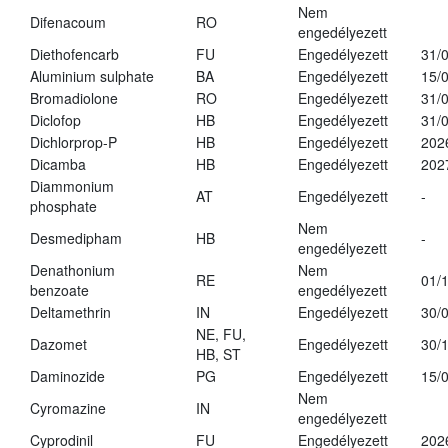
Nem
Difenacoum
RO
engedélyezett
Diethofencarb
FU
Engedélyezett
31/
Aluminium sulphate
BA
Engedélyezett
15/
Bromadiolone
RO
Engedélyezett
31/
Diclofop
HB
Engedélyezett
31/
Dichlorprop-P
HB
Engedélyezett
202
Dicamba
HB
Engedélyezett
202
Diammonium
AT
Engedélyezett
-
phosphate
Nem
Desmedipham
HB
-
engedélyezett
Denathonium
Nem
RE
01/
benzoate
engedélyezett
Deltamethrin
IN
Engedélyezett
30/
NE, FU,
Dazomet
Engedélyezett
30/
HB, ST
Daminozide
PG
Engedélyezett
15/
Nem
Cyromazine
IN
engedélyezett
Cyprodinil
FU
Engedélyezett
202