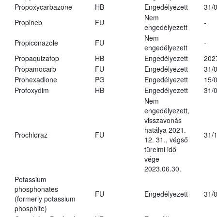
Propoxycarbazone
HB
Engedélyezett
31/
Nem
Propineb
FU
-
engedélyezett
Nem
Propiconazole
FU
-
engedélyezett
Propaquizafop
HB
Engedélyezett
202
Propamocarb
FU
Engedélyezett
31/
Prohexadione
PG
Engedélyezett
15/
Profoxydim
HB
Engedélyezett
31/
Nem
engedélyezett,
visszavonás
hatálya 2021.
Prochloraz
FU
31/
12. 31., végső
türelmi idő
vége
2023.06.30.
Potassium
phosphonates
FU
Engedélyezett
31/
(formerly potassium
phosphite)