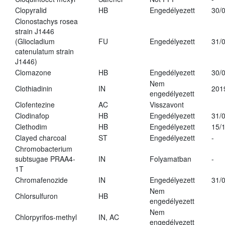
Clopyralid
HB
Engedélyezett
30/
Clonostachys rosea
strain J1446
(Gliocladium
FU
Engedélyezett
31/
catenulatum strain
J1446)
Clomazone
HB
Engedélyezett
30/
Nem
Clothiadinin
IN
201
engedélyezett
Clofentezine
AC
Visszavont
Clodinafop
HB
Engedélyezett
31/
Clethodim
HB
Engedélyezett
15/
Clayed charcoal
ST
Engedélyezett
-
Chromobacterium
subtsugae PRAA4-
IN
Folyamatban
-
1T
Chromafenozide
IN
Engedélyezett
31/
Nem
Chlorsulfuron
HB
engedélyezett
Nem
Chlorpyrifos-methyl
IN, AC
engedélyezett