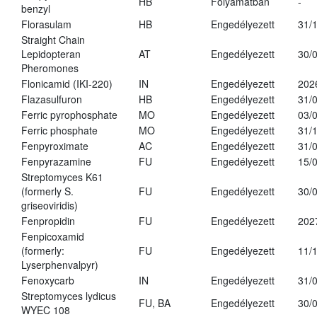
HB
Folyamatban
-
benzyl
Florasulam
HB
Engedélyezett
31/
Straight Chain
Lepidopteran
AT
Engedélyezett
30/
Pheromones
Flonicamid (IKI-220)
IN
Engedélyezett
202
Flazasulfuron
HB
Engedélyezett
31/
Ferric pyrophosphate
MO
Engedélyezett
03/
Ferric phosphate
MO
Engedélyezett
31/
Fenpyroximate
AC
Engedélyezett
31/
Fenpyrazamine
FU
Engedélyezett
15/
Streptomyces K61
(formerly S.
FU
Engedélyezett
30/
griseoviridis)
Fenpropidin
FU
Engedélyezett
202
Fenpicoxamid
(formerly:
FU
Engedélyezett
11/
Lyserphenvalpyr)
Fenoxycarb
IN
Engedélyezett
31/
Streptomyces lydicus
FU, BA
Engedélyezett
30/
WYEC 108