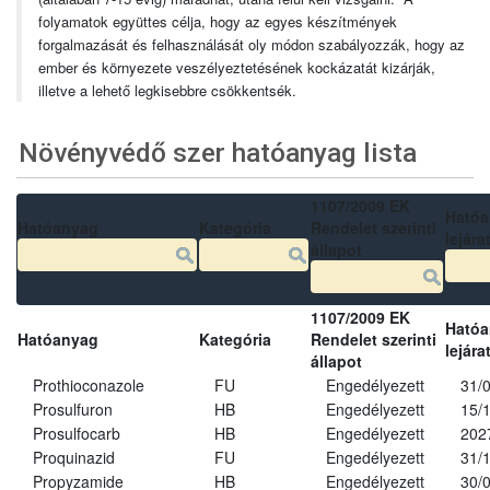
folyamatok együttes célja, hogy az egyes készítmények
forgalmazását és felhasználását oly módon szabályozzák, hogy az
ember és környezete veszélyeztetésének kockázatát kizárják,
illetve a lehető legkisebbre csökkentsék.
Növényvédő szer hatóanyag lista
1107/2009 EK
Ható
Hatóanyag
Kategória
Rendelet szerinti
lejára
állapot
1107/2009 EK
Ható
Hatóanyag
Kategória
Rendelet szerinti
lejára
állapot
Prothioconazole
FU
Engedélyezett
31/
Prosulfuron
HB
Engedélyezett
15/
Prosulfocarb
HB
Engedélyezett
202
Proquinazid
FU
Engedélyezett
31/
Propyzamide
HB
Engedélyezett
30/