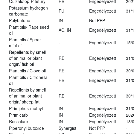
Quizalofop-P-tefuryl
HB
Engedélyezett
202
Potassium hydrogen
FU
Engedélyezett
31/
carbonate
Polybutene
IN
Not PPP
-
Plant oils/ Rape seed
AC, IN
Engedélyezett
31/
oil
Plant oils / Spear
-
Engedélyezett
15/
mint oil
Repellents by smell
of animal or plant
RE
Engedélyezett
31/
origin/ fish oil
Plant oils / Clove oil
RE
Engedélyezett
30/
Plant oils / Citronella
HB
Engedélyezett
31/
oil
Repellents by smell
of animal or plant
RE
Engedélyezett
30/
origin/ sheep fat
Pirimiphos-methyl
IN
Engedélyezett
31/
Pirimicarb
IN
Engedélyezett
202
Rescalure
IN
Engedélyezett
18/
Piperonyl butoxide
Synergist
Not PPP
-