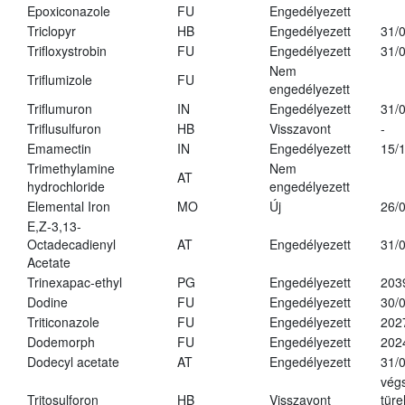
Epoxiconazole
FU
Engedélyezett
Triclopyr
HB
Engedélyezett
31/
Trifloxystrobin
FU
Engedélyezett
31/
Nem
Triflumizole
FU
engedélyezett
Triflumuron
IN
Engedélyezett
31/
Triflusulfuron
HB
Visszavont
-
Emamectin
IN
Engedélyezett
15/
Trimethylamine
Nem
AT
hydrochloride
engedélyezett
Elemental Iron
MO
Új
26/
E,Z-3,13-
Octadecadienyl
AT
Engedélyezett
31/
Acetate
Trinexapac-ethyl
PG
Engedélyezett
203
Dodine
FU
Engedélyezett
30/
Triticonazole
FU
Engedélyezett
202
Dodemorph
FU
Engedélyezett
202
Dodecyl acetate
AT
Engedélyezett
31/
vég
Tritosulforon
HB
Visszavont
türe