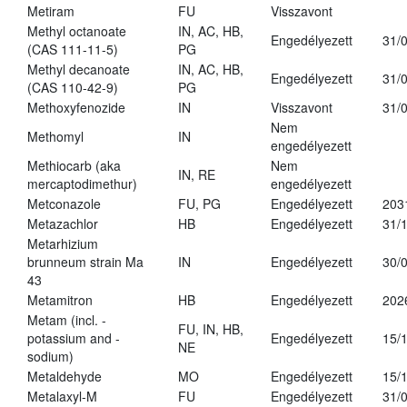
Metiram
FU
Visszavont
Methyl octanoate
IN, AC, HB,
Engedélyezett
31/
(CAS 111-11-5)
PG
Methyl decanoate
IN, AC, HB,
Engedélyezett
31/
(CAS 110-42-9)
PG
Methoxyfenozide
IN
Visszavont
31/
Nem
Methomyl
IN
engedélyezett
Methiocarb (aka
Nem
IN, RE
mercaptodimethur)
engedélyezett
Metconazole
FU, PG
Engedélyezett
203
Metazachlor
HB
Engedélyezett
31/
Metarhizium
brunneum strain Ma
IN
Engedélyezett
30/
43
Metamitron
HB
Engedélyezett
202
Metam (incl. -
FU, IN, HB,
potassium and -
Engedélyezett
15/
NE
sodium)
Metaldehyde
MO
Engedélyezett
15/
Metalaxyl-M
FU
Engedélyezett
31/