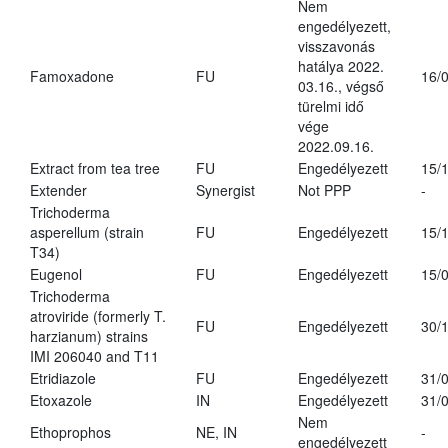
Nem
engedélyezett,
visszavonás
hatálya 2022.
Famoxadone
FU
16/
03.16., végső
türelmi idő
vége
2022.09.16.
Extract from tea tree
FU
Engedélyezett
15/
Extender
Synergist
Not PPP
-
Trichoderma
asperellum (strain
FU
Engedélyezett
15/
T34)
Eugenol
FU
Engedélyezett
15/
Trichoderma
atroviride (formerly T.
FU
Engedélyezett
30/
harzianum) strains
IMI 206040 and T11
Etridiazole
FU
Engedélyezett
31/
Etoxazole
IN
Engedélyezett
31/
Nem
Ethoprophos
NE, IN
-
engedélyezett