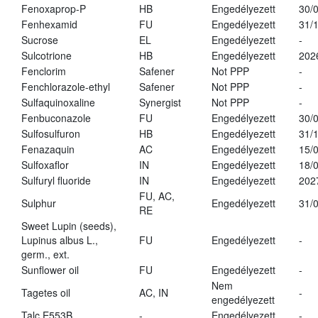
Fenoxaprop-P
HB
Engedélyezett
30/
Fenhexamid
FU
Engedélyezett
31/
Sucrose
EL
Engedélyezett
-
Sulcotrione
HB
Engedélyezett
202
Fenclorim
Safener
Not PPP
-
Fenchlorazole-ethyl
Safener
Not PPP
-
Sulfaquinoxaline
Synergist
Not PPP
-
Fenbuconazole
FU
Engedélyezett
30/
Sulfosulfuron
HB
Engedélyezett
31/
Fenazaquin
AC
Engedélyezett
15/
Sulfoxaflor
IN
Engedélyezett
18/
Sulfuryl fluoride
IN
Engedélyezett
202
FU, AC,
Sulphur
Engedélyezett
31/
RE
Sweet Lupin (seeds),
Lupinus albus L.,
FU
Engedélyezett
-
germ., ext.
Sunflower oil
FU
Engedélyezett
-
Nem
Tagetes oil
AC, IN
-
engedélyezett
Talc E553B
-
Engedélyezett
-