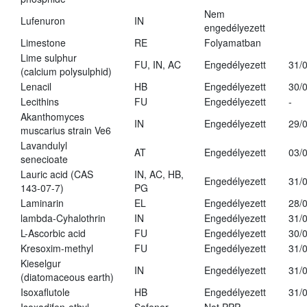
Nem
Lufenuron
IN
engedélyezett
Limestone
RE
Folyamatban
Lime sulphur
FU, IN, AC
Engedélyezett
31/
(calcium polysulphid)
Lenacil
HB
Engedélyezett
30/
Lecithins
FU
Engedélyezett
-
Akanthomyces
IN
Engedélyezett
29/
muscarius strain Ve6
Lavandulyl
AT
Engedélyezett
03/
senecioate
Lauric acid (CAS
IN, AC, HB,
Engedélyezett
31/
143-07-7)
PG
Laminarin
EL
Engedélyezett
28/
lambda-Cyhalothrin
IN
Engedélyezett
31/
L-Ascorbic acid
FU
Engedélyezett
30/
Kresoxim-methyl
FU
Engedélyezett
31/
Kieselgur
IN
Engedélyezett
31/
(diatomaceous earth)
Isoxaflutole
HB
Engedélyezett
31/