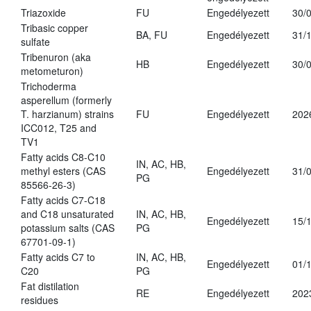
Triazoxide
FU
Engedélyezett
30/
Tribasic copper
BA, FU
Engedélyezett
31/
sulfate
Tribenuron (aka
HB
Engedélyezett
30/
metometuron)
Trichoderma
asperellum (formerly
T. harzianum) strains
FU
Engedélyezett
202
ICC012, T25 and
TV1
Fatty acids C8-C10
IN, AC, HB,
methyl esters (CAS
Engedélyezett
31/
PG
85566-26-3)
Fatty acids C7-C18
and C18 unsaturated
IN, AC, HB,
Engedélyezett
15/
potassium salts (CAS
PG
67701-09-1)
Fatty acids C7 to
IN, AC, HB,
Engedélyezett
01/
C20
PG
Fat distilation
RE
Engedélyezett
202
residues