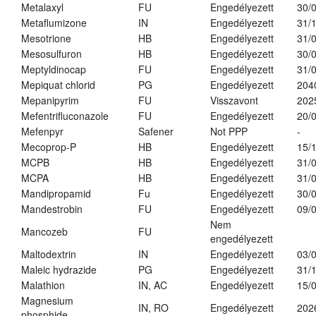
Metalaxyl
FU
Engedélyezett
30/
Metaflumizone
IN
Engedélyezett
31/
Mesotrione
HB
Engedélyezett
31/
Mesosulfuron
HB
Engedélyezett
30/
Meptyldinocap
FU
Engedélyezett
31/
Mepiquat chlorid
PG
Engedélyezett
204
Mepanipyrim
FU
Visszavont
202
Mefentrifluconazole
FU
Engedélyezett
20/
Mefenpyr
Safener
Not PPP
-
Mecoprop-P
HB
Engedélyezett
15/
MCPB
HB
Engedélyezett
31/
MCPA
HB
Engedélyezett
31/
Mandipropamid
Fu
Engedélyezett
30/
Mandestrobin
FU
Engedélyezett
09/
Nem
Mancozeb
FU
engedélyezett
Maltodextrin
IN
Engedélyezett
03/
Maleic hydrazide
PG
Engedélyezett
31/
Malathion
IN, AC
Engedélyezett
15/
Magnesium
IN, RO
Engedélyezett
202
phosphide