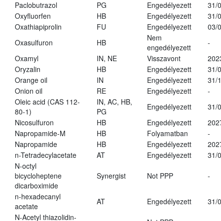
Paclobutrazol
PG
Engedélyezett
31/
Oxyfluorfen
HB
Engedélyezett
31/
Oxathiapiprolin
FU
Engedélyezett
03/
Nem
Oxasulfuron
HB
-
engedélyezett
Oxamyl
IN, NE
Visszavont
202
Oryzalin
HB
Engedélyezett
31/
Orange oil
IN
Engedélyezett
31/
Onion oil
RE
Engedélyezett
-
Oleic acid (CAS 112-
IN, AC, HB,
Engedélyezett
31/
80-1)
PG
Nicosulfuron
HB
Engedélyezett
202
Napropamide-M
HB
Folyamatban
-
Napropamide
HB
Engedélyezett
202
n-Tetradecylacetate
AT
Engedélyezett
31/
N-octyl
bicycloheptene
Synergist
Not PPP
-
dicarboximide
n-hexadecanyl
AT
Engedélyezett
31/
acetate
N-Acetyl thiazolidin-