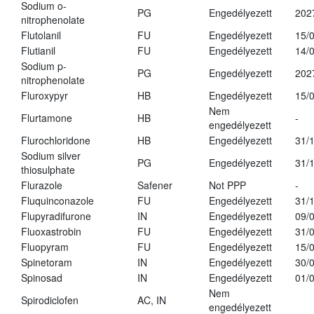
Sodium o-
PG
Engedélyezett
202
nitrophenolate
Flutolanil
FU
Engedélyezett
15/
Flutianil
FU
Engedélyezett
14/
Sodium p-
PG
Engedélyezett
202
nitrophenolate
Fluroxypyr
HB
Engedélyezett
15/
Nem
Flurtamone
HB
-
engedélyezett
Flurochloridone
HB
Engedélyezett
31/
Sodium silver
PG
Engedélyezett
31/
thiosulphate
Flurazole
Safener
Not PPP
-
Fluquinconazole
FU
Engedélyezett
31/
Flupyradifurone
IN
Engedélyezett
09/
Fluoxastrobin
FU
Engedélyezett
31/
Fluopyram
FU
Engedélyezett
15/
Spinetoram
IN
Engedélyezett
30/
Spinosad
IN
Engedélyezett
01/
Nem
Spirodiclofen
AC, IN
engedélyezett