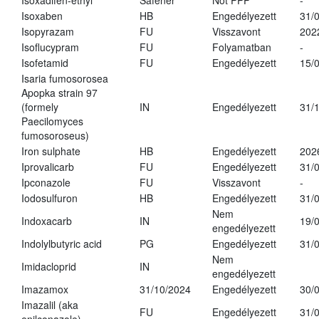
Isoxadifen-ethyl
Safener
Not PPP
-
Isoxaben
HB
Engedélyezett
31/
Isopyrazam
FU
Visszavont
202
Isoflucypram
FU
Folyamatban
-
Isofetamid
FU
Engedélyezett
15/
Isaria fumosorosea
Apopka strain 97
(formely
IN
Engedélyezett
31/
Paecilomyces
fumosoroseus)
Iron sulphate
HB
Engedélyezett
202
Iprovalicarb
FU
Engedélyezett
31/
Ipconazole
FU
Visszavont
-
Iodosulfuron
HB
Engedélyezett
31/
Nem
Indoxacarb
IN
19/
engedélyezett
Indolylbutyric acid
PG
Engedélyezett
31/
Nem
Imidacloprid
IN
engedélyezett
Imazamox
31/10/2024
Engedélyezett
30/
Imazalil (aka
FU
Engedélyezett
31/