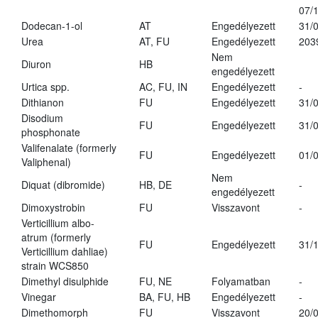
07/
Dodecan-1-ol
AT
Engedélyezett
31/
Urea
AT, FU
Engedélyezett
203
Nem
Diuron
HB
engedélyezett
Urtica spp.
AC, FU, IN
Engedélyezett
-
Dithianon
FU
Engedélyezett
31/
Disodium
FU
Engedélyezett
31/
phosphonate
Valifenalate (formerly
FU
Engedélyezett
01/
Valiphenal)
Nem
Diquat (dibromide)
HB, DE
-
engedélyezett
Dimoxystrobin
FU
Visszavont
-
Verticillium albo-
atrum (formerly
FU
Engedélyezett
31/
Verticillium dahliae)
strain WCS850
Dimethyl disulphide
FU, NE
Folyamatban
-
Vinegar
BA, FU, HB
Engedélyezett
-
Dimethomorph
FU
Visszavont
20/