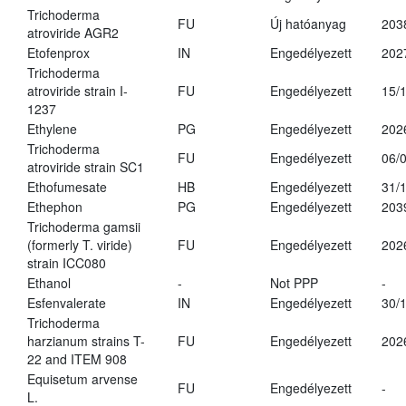
Trichoderma
FU
Új hatóanyag
203
atroviride AGR2
Etofenprox
IN
Engedélyezett
202
Trichoderma
atroviride strain I-
FU
Engedélyezett
15/
1237
Ethylene
PG
Engedélyezett
202
Trichoderma
FU
Engedélyezett
06/
atroviride strain SC1
Ethofumesate
HB
Engedélyezett
31/
Ethephon
PG
Engedélyezett
203
Trichoderma gamsii
(formerly T. viride)
FU
Engedélyezett
202
strain ICC080
Ethanol
-
Not PPP
-
Esfenvalerate
IN
Engedélyezett
30/
Trichoderma
harzianum strains T-
FU
Engedélyezett
202
22 and ITEM 908
Equisetum arvense
FU
Engedélyezett
-
L.