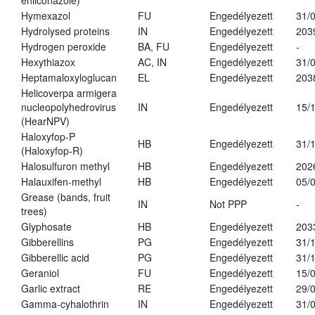
enilconazole)
Hymexazol
FU
Engedélyezett
31/
Hydrolysed proteins
IN
Engedélyezett
203
Hydrogen peroxide
BA, FU
Engedélyezett
-
Hexythiazox
AC, IN
Engedélyezett
31/
Heptamaloxyloglucan
EL
Engedélyezett
203
Helicoverpa armigera
nucleopolyhedrovirus
IN
Engedélyezett
15/
(HearNPV)
Haloxyfop-P
HB
Engedélyezett
31/
(Haloxyfop-R)
Halosulfuron methyl
HB
Engedélyezett
202
Halauxifen-methyl
HB
Engedélyezett
05/
Grease (bands, fruit
IN
Not PPP
-
trees)
Glyphosate
HB
Engedélyezett
203
Gibberellins
PG
Engedélyezett
31/
Gibberellic acid
PG
Engedélyezett
31/
Geraniol
FU
Engedélyezett
15/
Garlic extract
RE
Engedélyezett
29/
Gamma-cyhalothrin
IN
Engedélyezett
31/