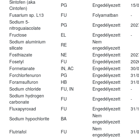
Sintofen (aka
PG
Engedélyezett
15/
Cintofen)
Fusarium sp. L13
FU
Folyamatban
-
Sodium 5-
PG
Engedélyezett
202
nitroguaiacolate
Fructose
EL
Engedélyezett
-
Sodium aluminium
Nem
RE
silicate
engedélyezett
Fosthiazate
NE
Engedélyezett
202
Fosetyl
FU
Engedélyezett
202
Formetanate
IN, AC
Engedélyezett
30/
Forchlorfenuron
PG
Engedélyezett
31/
Foramsulfuron
HB
Engedélyezett
31/
Sodium chloride
FU, IN
Engedélyezett
-
Sodium hydrogen
FU
Engedélyezett
-
carbonate
Fluxapyroxad
FU
Engedélyezett
31/
Nem
Sodium hypochlorite
BA
engedélyezett
Nem
Flutriafol
FU
31/
engedélyezett