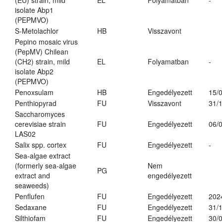
(EU) strain, mild
EL
Folyamatban
-
isolate Abp1
(PEPMVO)
S-Metolachlor
HB
Visszavont
Pepino mosaic virus
(PepMV) Chilean
(CH2) strain, mild
EL
Folyamatban
-
isolate Abp2
(PEPMVO)
Penoxsulam
HB
Engedélyezett
15/
Penthiopyrad
FU
Visszavont
31/
Saccharomyces
cerevisiae strain
FU
Engedélyezett
06/
LAS02
Salix spp. cortex
FU
Engedélyezett
-
Sea-algae extract
(formerly sea-algae
Nem
PG
extract and
engedélyezett
seaweeds)
Penflufen
FU
Engedélyezett
202
Sedaxane
FU
Engedélyezett
31/
Silthiofam
FU
Engedélyezett
30/