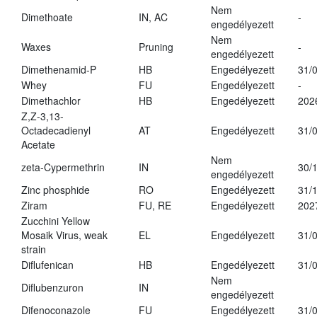
Nem
Dimethoate
IN, AC
-
engedélyezett
Nem
Waxes
Pruning
-
engedélyezett
Dimethenamid-P
HB
Engedélyezett
31/
Whey
FU
Engedélyezett
-
Dimethachlor
HB
Engedélyezett
202
Z,Z-3,13-
Octadecadienyl
AT
Engedélyezett
31/
Acetate
Nem
zeta-Cypermethrin
IN
30/
engedélyezett
Zinc phosphide
RO
Engedélyezett
31/
Ziram
FU, RE
Engedélyezett
202
Zucchini Yellow
Mosaik Virus, weak
EL
Engedélyezett
31/
strain
Diflufenican
HB
Engedélyezett
31/
Nem
Diflubenzuron
IN
engedélyezett
Difenoconazole
FU
Engedélyezett
31/