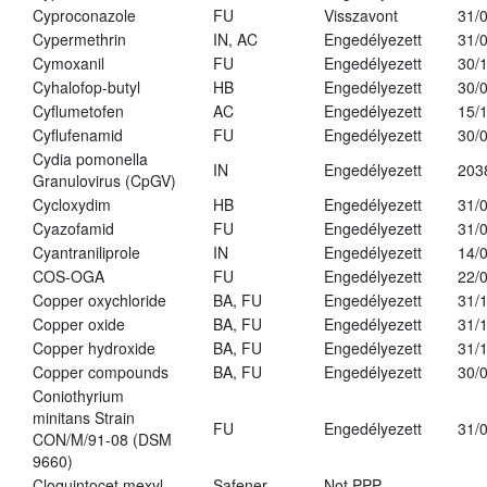
Cyproconazole
FU
Visszavont
31/
Cypermethrin
IN, AC
Engedélyezett
31/
Cymoxanil
FU
Engedélyezett
30/
Cyhalofop-butyl
HB
Engedélyezett
30/
Cyflumetofen
AC
Engedélyezett
15/
Cyflufenamid
FU
Engedélyezett
30/
Cydia pomonella
IN
Engedélyezett
203
Granulovirus (CpGV)
Cycloxydim
HB
Engedélyezett
31/
Cyazofamid
FU
Engedélyezett
31/
Cyantraniliprole
IN
Engedélyezett
14/
COS-OGA
FU
Engedélyezett
22/
Copper oxychloride
BA, FU
Engedélyezett
31/
Copper oxide
BA, FU
Engedélyezett
31/
Copper hydroxide
BA, FU
Engedélyezett
31/
Copper compounds
BA, FU
Engedélyezett
30/
Coniothyrium
minitans Strain
FU
Engedélyezett
31/
CON/M/91-08 (DSM
9660)
Cloquintocet mexyl
Safener
Not PPP
-