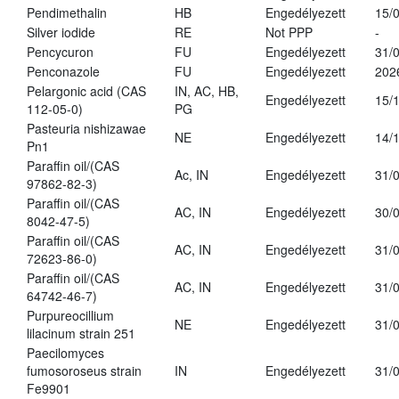
Pendimethalin
HB
Engedélyezett
15/
Silver iodide
RE
Not PPP
-
Pencycuron
FU
Engedélyezett
31/
Penconazole
FU
Engedélyezett
202
Pelargonic acid (CAS
IN, AC, HB,
Engedélyezett
15/
112-05-0)
PG
Pasteuria nishizawae
NE
Engedélyezett
14/
Pn1
Paraffin oil/(CAS
Ac, IN
Engedélyezett
31/
97862-82-3)
Paraffin oil/(CAS
AC, IN
Engedélyezett
30/
8042-47-5)
Paraffin oil/(CAS
AC, IN
Engedélyezett
31/
72623-86-0)
Paraffin oil/(CAS
AC, IN
Engedélyezett
31/
64742-46-7)
Purpureocillium
NE
Engedélyezett
31/
lilacinum strain 251
Paecilomyces
fumosoroseus strain
IN
Engedélyezett
31/
Fe9901