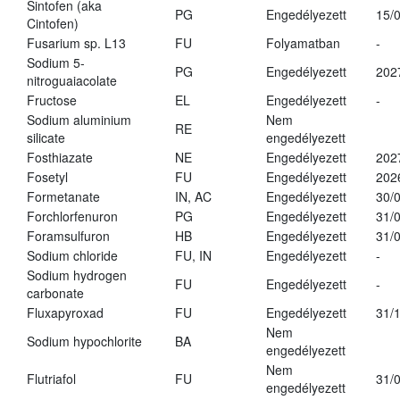
Sintofen (aka
PG
Engedélyezett
15/
Cintofen)
Fusarium sp. L13
FU
Folyamatban
-
Sodium 5-
PG
Engedélyezett
202
nitroguaiacolate
Fructose
EL
Engedélyezett
-
Sodium aluminium
Nem
RE
silicate
engedélyezett
Fosthiazate
NE
Engedélyezett
202
Fosetyl
FU
Engedélyezett
202
Formetanate
IN, AC
Engedélyezett
30/
Forchlorfenuron
PG
Engedélyezett
31/
Foramsulfuron
HB
Engedélyezett
31/
Sodium chloride
FU, IN
Engedélyezett
-
Sodium hydrogen
FU
Engedélyezett
-
carbonate
Fluxapyroxad
FU
Engedélyezett
31/
Nem
Sodium hypochlorite
BA
engedélyezett
Nem
Flutriafol
FU
31/
engedélyezett