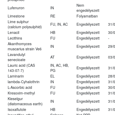
Nem
Lufenuron
IN
engedélyezett
Limestone
RE
Folyamatban
Lime sulphur
FU, IN, AC
Engedélyezett
31/
(calcium polysulphid)
Lenacil
HB
Engedélyezett
30/
Lecithins
FU
Engedélyezett
-
Akanthomyces
IN
Engedélyezett
29/
muscarius strain Ve6
Lavandulyl
AT
Engedélyezett
03/
senecioate
Lauric acid (CAS
IN, AC, HB,
Engedélyezett
31/
143-07-7)
PG
Laminarin
EL
Engedélyezett
28/
lambda-Cyhalothrin
IN
Engedélyezett
31/
L-Ascorbic acid
FU
Engedélyezett
30/
Kresoxim-methyl
FU
Engedélyezett
31/
Kieselgur
IN
Engedélyezett
31/
(diatomaceous earth)
Isoxaflutole
HB
Engedélyezett
31/