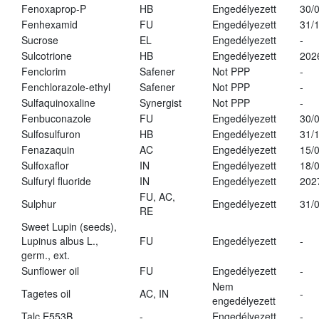
Fenoxaprop-P
HB
Engedélyezett
30/
Fenhexamid
FU
Engedélyezett
31/
Sucrose
EL
Engedélyezett
-
Sulcotrione
HB
Engedélyezett
202
Fenclorim
Safener
Not PPP
-
Fenchlorazole-ethyl
Safener
Not PPP
-
Sulfaquinoxaline
Synergist
Not PPP
-
Fenbuconazole
FU
Engedélyezett
30/
Sulfosulfuron
HB
Engedélyezett
31/
Fenazaquin
AC
Engedélyezett
15/
Sulfoxaflor
IN
Engedélyezett
18/
Sulfuryl fluoride
IN
Engedélyezett
202
FU, AC,
Sulphur
Engedélyezett
31/
RE
Sweet Lupin (seeds),
Lupinus albus L.,
FU
Engedélyezett
-
germ., ext.
Sunflower oil
FU
Engedélyezett
-
Nem
Tagetes oil
AC, IN
-
engedélyezett
Talc E553B
-
Engedélyezett
-