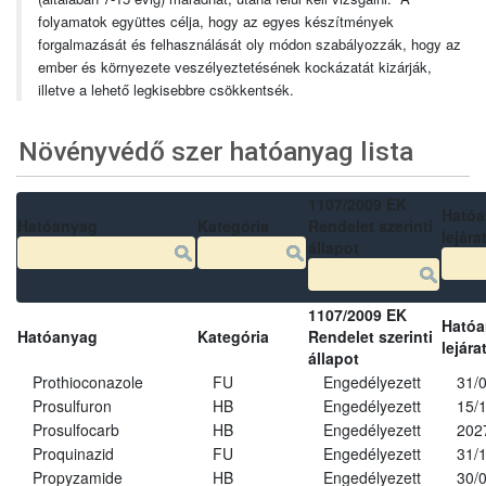
folyamatok együttes célja, hogy az egyes készítmények
forgalmazását és felhasználását oly módon szabályozzák, hogy az
ember és környezete veszélyeztetésének kockázatát kizárják,
illetve a lehető legkisebbre csökkentsék.
Növényvédő szer hatóanyag lista
1107/2009 EK
Ható
Hatóanyag
Kategória
Rendelet szerinti
lejára
állapot
1107/2009 EK
Ható
Hatóanyag
Kategória
Rendelet szerinti
lejára
állapot
Prothioconazole
FU
Engedélyezett
31/
Prosulfuron
HB
Engedélyezett
15/
Prosulfocarb
HB
Engedélyezett
202
Proquinazid
FU
Engedélyezett
31/
Propyzamide
HB
Engedélyezett
30/