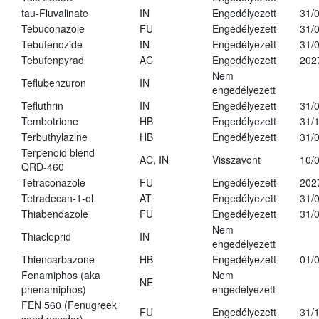
tau-Fluvalinate
IN
Engedélyezett
31/
Tebuconazole
FU
Engedélyezett
31/
Tebufenozide
IN
Engedélyezett
31/
Tebufenpyrad
AC
Engedélyezett
202
Nem
Teflubenzuron
IN
engedélyezett
Tefluthrin
IN
Engedélyezett
31/
Tembotrione
HB
Engedélyezett
31/
Terbuthylazine
HB
Engedélyezett
31/
Terpenoid blend
AC, IN
Visszavont
10/
QRD-460
Tetraconazole
FU
Engedélyezett
202
Tetradecan-1-ol
AT
Engedélyezett
31/
Thiabendazole
FU
Engedélyezett
31/
Nem
Thiacloprid
IN
engedélyezett
Thiencarbazone
HB
Engedélyezett
01/
Fenamiphos (aka
Nem
NE
phenamiphos)
engedélyezett
FEN 560 (Fenugreek
FU
Engedélyezett
31/