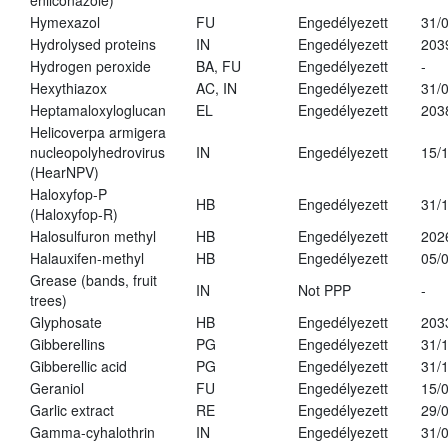
enilconazole)
Hymexazol
FU
Engedélyezett
31/
Hydrolysed proteins
IN
Engedélyezett
203
Hydrogen peroxide
BA, FU
Engedélyezett
-
Hexythiazox
AC, IN
Engedélyezett
31/
Heptamaloxyloglucan
EL
Engedélyezett
203
Helicoverpa armigera
nucleopolyhedrovirus
IN
Engedélyezett
15/
(HearNPV)
Haloxyfop-P
HB
Engedélyezett
31/
(Haloxyfop-R)
Halosulfuron methyl
HB
Engedélyezett
202
Halauxifen-methyl
HB
Engedélyezett
05/
Grease (bands, fruit
IN
Not PPP
-
trees)
Glyphosate
HB
Engedélyezett
203
Gibberellins
PG
Engedélyezett
31/
Gibberellic acid
PG
Engedélyezett
31/
Geraniol
FU
Engedélyezett
15/
Garlic extract
RE
Engedélyezett
29/
Gamma-cyhalothrin
IN
Engedélyezett
31/