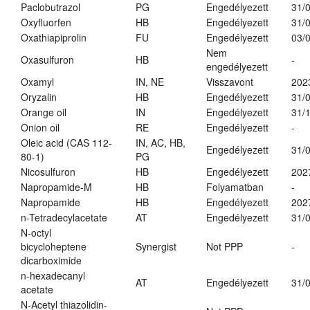
Paclobutrazol
PG
Engedélyezett
31/
Oxyfluorfen
HB
Engedélyezett
31/
Oxathiapiprolin
FU
Engedélyezett
03/
Nem
Oxasulfuron
HB
-
engedélyezett
Oxamyl
IN, NE
Visszavont
202
Oryzalin
HB
Engedélyezett
31/
Orange oil
IN
Engedélyezett
31/
Onion oil
RE
Engedélyezett
-
Oleic acid (CAS 112-
IN, AC, HB,
Engedélyezett
31/
80-1)
PG
Nicosulfuron
HB
Engedélyezett
202
Napropamide-M
HB
Folyamatban
-
Napropamide
HB
Engedélyezett
202
n-Tetradecylacetate
AT
Engedélyezett
31/
N-octyl
bicycloheptene
Synergist
Not PPP
-
dicarboximide
n-hexadecanyl
AT
Engedélyezett
31/
acetate
N-Acetyl thiazolidin-