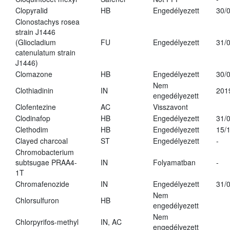
Clopyralid
HB
Engedélyezett
30/
Clonostachys rosea
strain J1446
(Gliocladium
FU
Engedélyezett
31/
catenulatum strain
J1446)
Clomazone
HB
Engedélyezett
30/
Nem
Clothiadinin
IN
201
engedélyezett
Clofentezine
AC
Visszavont
Clodinafop
HB
Engedélyezett
31/
Clethodim
HB
Engedélyezett
15/
Clayed charcoal
ST
Engedélyezett
-
Chromobacterium
subtsugae PRAA4-
IN
Folyamatban
-
1T
Chromafenozide
IN
Engedélyezett
31/
Nem
Chlorsulfuron
HB
engedélyezett
Nem
Chlorpyrifos-methyl
IN, AC
engedélyezett