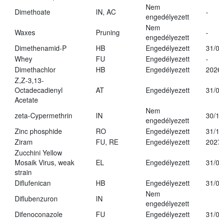
Nem
Dimethoate
IN, AC
-
engedélyezett
Nem
Waxes
Pruning
-
engedélyezett
Dimethenamid-P
HB
Engedélyezett
31/
Whey
FU
Engedélyezett
-
Dimethachlor
HB
Engedélyezett
202
Z,Z-3,13-
Octadecadienyl
AT
Engedélyezett
31/
Acetate
Nem
zeta-Cypermethrin
IN
30/
engedélyezett
Zinc phosphide
RO
Engedélyezett
31/
Ziram
FU, RE
Engedélyezett
202
Zucchini Yellow
Mosaik Virus, weak
EL
Engedélyezett
31/
strain
Diflufenican
HB
Engedélyezett
31/
Nem
Diflubenzuron
IN
engedélyezett
Difenoconazole
FU
Engedélyezett
31/