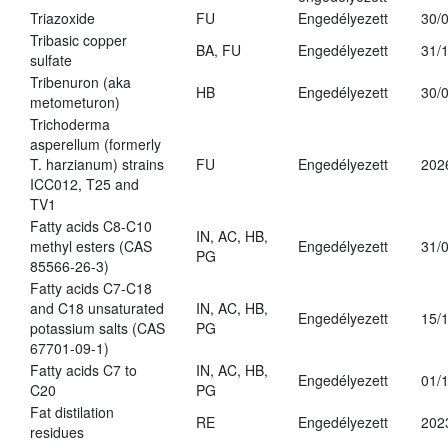
Triazoxide
FU
Engedélyezett
30/
Tribasic copper
BA, FU
Engedélyezett
31/
sulfate
Tribenuron (aka
HB
Engedélyezett
30/
metometuron)
Trichoderma
asperellum (formerly
T. harzianum) strains
FU
Engedélyezett
202
ICC012, T25 and
TV1
Fatty acids C8-C10
IN, AC, HB,
methyl esters (CAS
Engedélyezett
31/
PG
85566-26-3)
Fatty acids C7-C18
and C18 unsaturated
IN, AC, HB,
Engedélyezett
15/
potassium salts (CAS
PG
67701-09-1)
Fatty acids C7 to
IN, AC, HB,
Engedélyezett
01/
C20
PG
Fat distilation
RE
Engedélyezett
202
residues