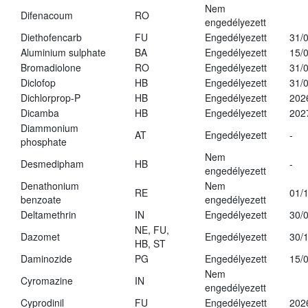
Nem
Difenacoum
RO
engedélyezett
Diethofencarb
FU
Engedélyezett
31/
Aluminium sulphate
BA
Engedélyezett
15/
Bromadiolone
RO
Engedélyezett
31/
Diclofop
HB
Engedélyezett
31/
Dichlorprop-P
HB
Engedélyezett
202
Dicamba
HB
Engedélyezett
202
Diammonium
AT
Engedélyezett
-
phosphate
Nem
Desmedipham
HB
-
engedélyezett
Denathonium
Nem
RE
01/
benzoate
engedélyezett
Deltamethrin
IN
Engedélyezett
30/
NE, FU,
Dazomet
Engedélyezett
30/
HB, ST
Daminozide
PG
Engedélyezett
15/
Nem
Cyromazine
IN
engedélyezett
Cyprodinil
FU
Engedélyezett
202