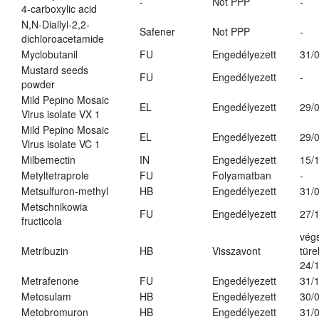
-
Not PPP
-
4-carboxylic acid
N,N-Diallyl-2,2-
Safener
Not PPP
-
dichloroacetamide
Myclobutanil
FU
Engedélyezett
31/
Mustard seeds
FU
Engedélyezett
-
powder
Mild Pepino Mosaic
EL
Engedélyezett
29/
Virus isolate VX 1
Mild Pepino Mosaic
EL
Engedélyezett
29/
Virus isolate VC 1
Milbemectin
IN
Engedélyezett
15/
Metyltetraprole
FU
Folyamatban
-
Metsulfuron-methyl
HB
Engedélyezett
31/
Metschnikowia
FU
Engedélyezett
27/
fructicola
vég
Metribuzin
HB
Visszavont
türe
24/
Metrafenone
FU
Engedélyezett
31/
Metosulam
HB
Engedélyezett
30/
Metobromuron
HB
Engedélyezett
31/