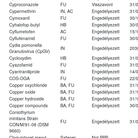
Cyproconazole
FU
Visszavont
31/
Cypermethrin
IN, AC
Engedélyezett
31/
Cymoxanil
FU
Engedélyezett
30/
Cyhalofop-butyl
HB
Engedélyezett
30/
Cyflumetofen
AC
Engedélyezett
15/
Cyflufenamid
FU
Engedélyezett
30/
Cydia pomonella
IN
Engedélyezett
203
Granulovirus (CpGV)
Cycloxydim
HB
Engedélyezett
31/
Cyazofamid
FU
Engedélyezett
31/
Cyantraniliprole
IN
Engedélyezett
14/
COS-OGA
FU
Engedélyezett
22/
Copper oxychloride
BA, FU
Engedélyezett
31/
Copper oxide
BA, FU
Engedélyezett
31/
Copper hydroxide
BA, FU
Engedélyezett
31/
Copper compounds
BA, FU
Engedélyezett
30/
Coniothyrium
minitans Strain
FU
Engedélyezett
31/
CON/M/91-08 (DSM
9660)
Cloquintocet mexyl
Safener
Not PPP
-