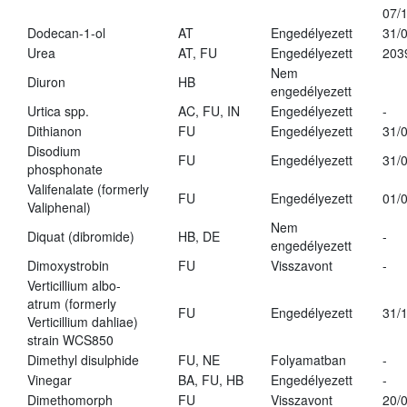
07/
Dodecan-1-ol
AT
Engedélyezett
31/
Urea
AT, FU
Engedélyezett
203
Nem
Diuron
HB
engedélyezett
Urtica spp.
AC, FU, IN
Engedélyezett
-
Dithianon
FU
Engedélyezett
31/
Disodium
FU
Engedélyezett
31/
phosphonate
Valifenalate (formerly
FU
Engedélyezett
01/
Valiphenal)
Nem
Diquat (dibromide)
HB, DE
-
engedélyezett
Dimoxystrobin
FU
Visszavont
-
Verticillium albo-
atrum (formerly
FU
Engedélyezett
31/
Verticillium dahliae)
strain WCS850
Dimethyl disulphide
FU, NE
Folyamatban
-
Vinegar
BA, FU, HB
Engedélyezett
-
Dimethomorph
FU
Visszavont
20/