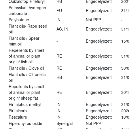
Quizalofop-P-tefuryl
HB
Engedélyezett
202
Potassium hydrogen
FU
Engedélyezett
31/
carbonate
Polybutene
IN
Not PPP
-
Plant oils/ Rape seed
AC, IN
Engedélyezett
31/
oil
Plant oils / Spear
-
Engedélyezett
15/
mint oil
Repellents by smell
of animal or plant
RE
Engedélyezett
31/
origin/ fish oil
Plant oils / Clove oil
RE
Engedélyezett
30/
Plant oils / Citronella
HB
Engedélyezett
31/
oil
Repellents by smell
of animal or plant
RE
Engedélyezett
30/
origin/ sheep fat
Pirimiphos-methyl
IN
Engedélyezett
31/
Pirimicarb
IN
Engedélyezett
202
Rescalure
IN
Engedélyezett
18/
Piperonyl butoxide
Synergist
Not PPP
-