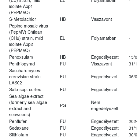
(EU) strain, mild
EL
Folyamatban
-
isolate Abp1
(PEPMVO)
S-Metolachlor
HB
Visszavont
Pepino mosaic virus
(PepMV) Chilean
(CH2) strain, mild
EL
Folyamatban
-
isolate Abp2
(PEPMVO)
Penoxsulam
HB
Engedélyezett
15/
Penthiopyrad
FU
Visszavont
31/
Saccharomyces
cerevisiae strain
FU
Engedélyezett
06/
LAS02
Salix spp. cortex
FU
Engedélyezett
-
Sea-algae extract
(formerly sea-algae
Nem
PG
extract and
engedélyezett
seaweeds)
Penflufen
FU
Engedélyezett
202
Sedaxane
FU
Engedélyezett
31/
Silthiofam
FU
Engedélyezett
30/