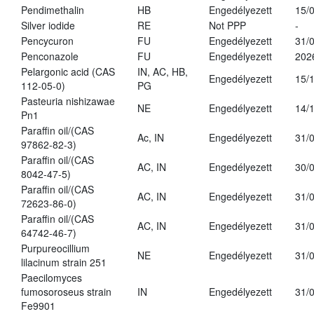
Pendimethalin
HB
Engedélyezett
15/
Silver iodide
RE
Not PPP
-
Pencycuron
FU
Engedélyezett
31/
Penconazole
FU
Engedélyezett
202
Pelargonic acid (CAS
IN, AC, HB,
Engedélyezett
15/
112-05-0)
PG
Pasteuria nishizawae
NE
Engedélyezett
14/
Pn1
Paraffin oil/(CAS
Ac, IN
Engedélyezett
31/
97862-82-3)
Paraffin oil/(CAS
AC, IN
Engedélyezett
30/
8042-47-5)
Paraffin oil/(CAS
AC, IN
Engedélyezett
31/
72623-86-0)
Paraffin oil/(CAS
AC, IN
Engedélyezett
31/
64742-46-7)
Purpureocillium
NE
Engedélyezett
31/
lilacinum strain 251
Paecilomyces
fumosoroseus strain
IN
Engedélyezett
31/
Fe9901