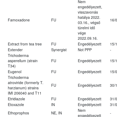
Nem
engedélyezett,
visszavonás
hatálya 2022.
Famoxadone
FU
16/
03.16., végső
türelmi idő
vége
2022.09.16.
Extract from tea tree
FU
Engedélyezett
15/
Extender
Synergist
Not PPP
-
Trichoderma
asperellum (strain
FU
Engedélyezett
15/
T34)
Eugenol
FU
Engedélyezett
15/
Trichoderma
atroviride (formerly T.
FU
Engedélyezett
30/
harzianum) strains
IMI 206040 and T11
Etridiazole
FU
Engedélyezett
31/
Etoxazole
IN
Engedélyezett
31/
Nem
Ethoprophos
NE, IN
-
engedélyezett