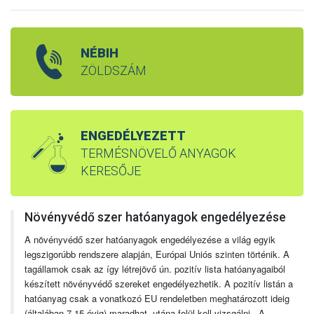
NÉBIH
ZÖLDSZÁM
ENGEDÉLYEZETT
TERMÉSNÖVELŐ ANYAGOK
KERESŐJE
Növényvédő szer hatóanyagok engedélyezése
A növényvédő szer hatóanyagok engedélyezése a világ egyik
legszigorúbb rendszere alapján, Európai Uniós szinten történik. A
tagállamok csak az így létrejövő ún. pozitív lista hatóanyagaiból
készített növényvédő szereket engedélyezhetik. A pozitív listán a
hatóanyag csak a vonatkozó EU rendeletben meghatározott ideig
(általában 7-15 évig) maradhat, utána felül kell vizsgálni. A