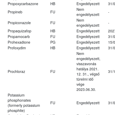
Propoxycarbazone
HB
Engedélyezett
31/
Nem
Propineb
FU
-
engedélyezett
Nem
Propiconazole
FU
-
engedélyezett
Propaquizafop
HB
Engedélyezett
202
Propamocarb
FU
Engedélyezett
31/
Prohexadione
PG
Engedélyezett
15/
Profoxydim
HB
Engedélyezett
31/
Nem
engedélyezett,
visszavonás
hatálya 2021.
Prochloraz
FU
31/
12. 31., végső
türelmi idő
vége
2023.06.30.
Potassium
phosphonates
FU
Engedélyezett
31/
(formerly potassium
phosphite)