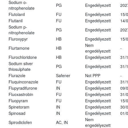
Sodium o-
PG
Engedélyezett
202
nitrophenolate
Flutolanil
FU
Engedélyezett
15/
Flutianil
FU
Engedélyezett
14/
Sodium p-
PG
Engedélyezett
202
nitrophenolate
Fluroxypyr
HB
Engedélyezett
15/
Nem
Flurtamone
HB
-
engedélyezett
Flurochloridone
HB
Engedélyezett
31/
Sodium silver
PG
Engedélyezett
31/
thiosulphate
Flurazole
Safener
Not PPP
-
Fluquinconazole
FU
Engedélyezett
31/
Flupyradifurone
IN
Engedélyezett
09/
Fluoxastrobin
FU
Engedélyezett
31/
Fluopyram
FU
Engedélyezett
15/
Spinetoram
IN
Engedélyezett
30/
Spinosad
IN
Engedélyezett
01/
Nem
Spirodiclofen
AC, IN
engedélyezett