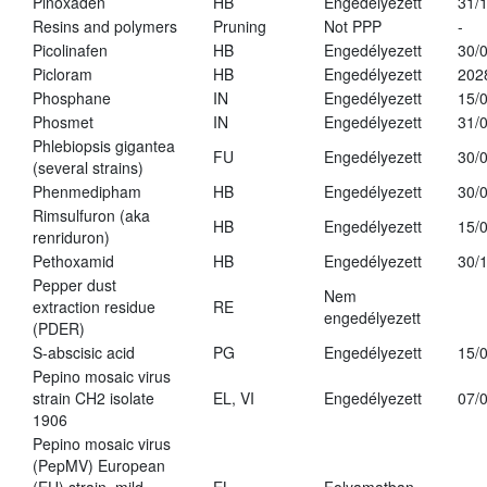
Pinoxaden
HB
Engedélyezett
31/
Resins and polymers
Pruning
Not PPP
-
Picolinafen
HB
Engedélyezett
30/
Picloram
HB
Engedélyezett
202
Phosphane
IN
Engedélyezett
15/
Phosmet
IN
Engedélyezett
31/
Phlebiopsis gigantea
FU
Engedélyezett
30/
(several strains)
Phenmedipham
HB
Engedélyezett
30/
Rimsulfuron (aka
HB
Engedélyezett
15/
renriduron)
Pethoxamid
HB
Engedélyezett
30/
Pepper dust
Nem
extraction residue
RE
engedélyezett
(PDER)
S-abscisic acid
PG
Engedélyezett
15/
Pepino mosaic virus
strain CH2 isolate
EL, VI
Engedélyezett
07/
1906
Pepino mosaic virus
(PepMV) European