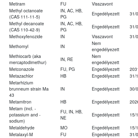
Metiram
FU
Visszavont
Methyl octanoate
IN, AC, HB,
Engedélyezett
31/
(CAS 111-11-5)
PG
Methyl decanoate
IN, AC, HB,
Engedélyezett
31/
(CAS 110-42-9)
PG
Methoxyfenozide
IN
Visszavont
31/
Nem
Methomyl
IN
engedélyezett
Methiocarb (aka
Nem
IN, RE
mercaptodimethur)
engedélyezett
Metconazole
FU, PG
Engedélyezett
203
Metazachlor
HB
Engedélyezett
31/
Metarhizium
brunneum strain Ma
IN
Engedélyezett
30/
43
Metamitron
HB
Engedélyezett
202
Metam (incl. -
FU, IN, HB,
potassium and -
Engedélyezett
15/
NE
sodium)
Metaldehyde
MO
Engedélyezett
15/
Metalaxyl-M
FU
Engedélyezett
31/