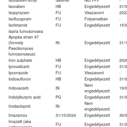
Isoxadifen-ethyl
Safener
Not PPP
-
Isoxaben
HB
Engedélyezett
31/
Isopyrazam
FU
Visszavont
202
Isoflucypram
FU
Folyamatban
-
Isofetamid
FU
Engedélyezett
15/
Isaria fumosorosea
Apopka strain 97
(formely
IN
Engedélyezett
31/
Paecilomyces
fumosoroseus)
Iron sulphate
HB
Engedélyezett
202
Iprovalicarb
FU
Engedélyezett
31/
Ipconazole
FU
Visszavont
-
Iodosulfuron
HB
Engedélyezett
31/
Nem
Indoxacarb
IN
19/
engedélyezett
Indolylbutyric acid
PG
Engedélyezett
31/
Nem
Imidacloprid
IN
engedélyezett
Imazamox
31/10/2024
Engedélyezett
30/
Imazalil (aka
FU
Engedélyezett
31/