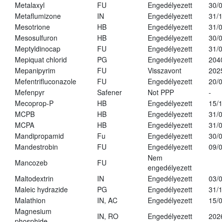
Metalaxyl
FU
Engedélyezett
30/
Metaflumizone
IN
Engedélyezett
31/
Mesotrione
HB
Engedélyezett
31/
Mesosulfuron
HB
Engedélyezett
30/
Meptyldinocap
FU
Engedélyezett
31/
Mepiquat chlorid
PG
Engedélyezett
204
Mepanipyrim
FU
Visszavont
202
Mefentrifluconazole
FU
Engedélyezett
20/
Mefenpyr
Safener
Not PPP
-
Mecoprop-P
HB
Engedélyezett
15/
MCPB
HB
Engedélyezett
31/
MCPA
HB
Engedélyezett
31/
Mandipropamid
Fu
Engedélyezett
30/
Mandestrobin
FU
Engedélyezett
09/
Nem
Mancozeb
FU
engedélyezett
Maltodextrin
IN
Engedélyezett
03/
Maleic hydrazide
PG
Engedélyezett
31/
Malathion
IN, AC
Engedélyezett
15/
Magnesium
IN, RO
Engedélyezett
202
phosphide