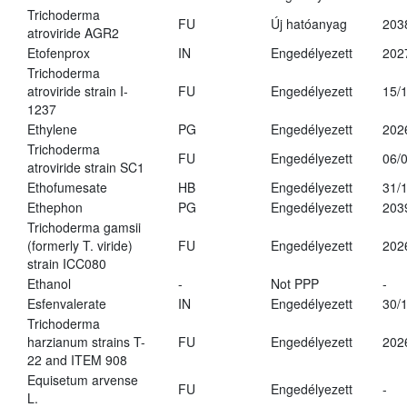
Trichoderma
FU
Új hatóanyag
203
atroviride AGR2
Etofenprox
IN
Engedélyezett
202
Trichoderma
atroviride strain I-
FU
Engedélyezett
15/
1237
Ethylene
PG
Engedélyezett
202
Trichoderma
FU
Engedélyezett
06/
atroviride strain SC1
Ethofumesate
HB
Engedélyezett
31/
Ethephon
PG
Engedélyezett
203
Trichoderma gamsii
(formerly T. viride)
FU
Engedélyezett
202
strain ICC080
Ethanol
-
Not PPP
-
Esfenvalerate
IN
Engedélyezett
30/
Trichoderma
harzianum strains T-
FU
Engedélyezett
202
22 and ITEM 908
Equisetum arvense
FU
Engedélyezett
-
L.