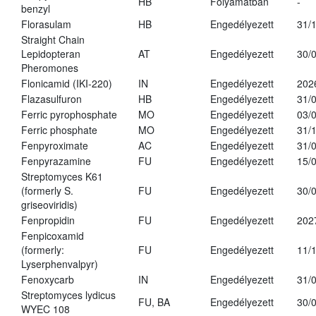
HB
Folyamatban
-
benzyl
Florasulam
HB
Engedélyezett
31/
Straight Chain
Lepidopteran
AT
Engedélyezett
30/
Pheromones
Flonicamid (IKI-220)
IN
Engedélyezett
202
Flazasulfuron
HB
Engedélyezett
31/
Ferric pyrophosphate
MO
Engedélyezett
03/
Ferric phosphate
MO
Engedélyezett
31/
Fenpyroximate
AC
Engedélyezett
31/
Fenpyrazamine
FU
Engedélyezett
15/
Streptomyces K61
(formerly S.
FU
Engedélyezett
30/
griseoviridis)
Fenpropidin
FU
Engedélyezett
202
Fenpicoxamid
(formerly:
FU
Engedélyezett
11/
Lyserphenvalpyr)
Fenoxycarb
IN
Engedélyezett
31/
Streptomyces lydicus
FU, BA
Engedélyezett
30/
WYEC 108