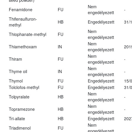
seed powder)
Nem
Fenamidone
FU
-
engedélyezett
Thifensulfuron-
HB
Engedélyezett
31/
methyl
Nem
Thiophanate-methyl
FU
engedélyezett
Nem
Thiamethoxam
IN
201
engedélyezett
Nem
Thiram
FU
-
engedélyezett
Nem
Thyme oil
IN
-
engedélyezett
Thymol
FU
Engedélyezett
15/
Tolclofos-methyl
FU
Engedélyezett
31/
Nem
Tolpyralate
HB
-
engedélyezett
Nem
Topramezone
HB
-
engedélyezett
Tri-allate
HB
Engedélyezett
202
Nem
Triadimenol
FU
engedélyezett