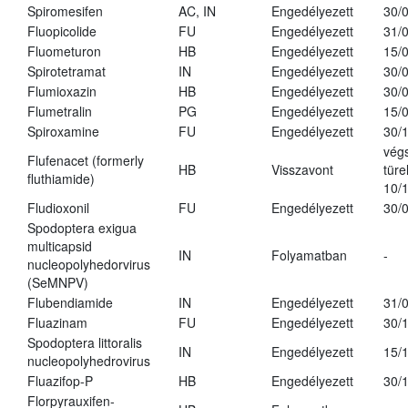
Spiromesifen
AC, IN
Engedélyezett
30/
Fluopicolide
FU
Engedélyezett
31/
Fluometuron
HB
Engedélyezett
15/
Spirotetramat
IN
Engedélyezett
30/
Flumioxazin
HB
Engedélyezett
30/
Flumetralin
PG
Engedélyezett
15/
Spiroxamine
FU
Engedélyezett
30/
vég
Flufenacet (formerly
HB
Visszavont
türe
fluthiamide)
10/
Fludioxonil
FU
Engedélyezett
30/
Spodoptera exigua
multicapsid
IN
Folyamatban
-
nucleopolyhedorvirus
(SeMNPV)
Flubendiamide
IN
Engedélyezett
31/
Fluazinam
FU
Engedélyezett
30/
Spodoptera littoralis
IN
Engedélyezett
15/
nucleopolyhedrovirus
Fluazifop-P
HB
Engedélyezett
30/
Florpyrauxifen-