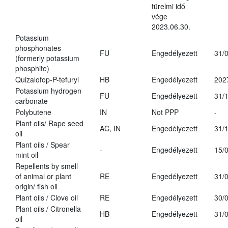
türelmi idő
vége
2023.06.30.
Potassium
phosphonates
FU
Engedélyezett
31/
(formerly potassium
phosphite)
Quizalofop-P-tefuryl
HB
Engedélyezett
202
Potassium hydrogen
FU
Engedélyezett
31/
carbonate
Polybutene
IN
Not PPP
-
Plant oils/ Rape seed
AC, IN
Engedélyezett
31/
oil
Plant oils / Spear
-
Engedélyezett
15/
mint oil
Repellents by smell
of animal or plant
RE
Engedélyezett
31/
origin/ fish oil
Plant oils / Clove oil
RE
Engedélyezett
30/
Plant oils / Citronella
HB
Engedélyezett
31/
oil