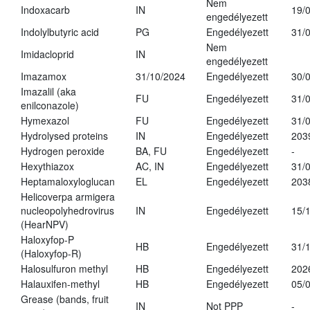
Nem
Indoxacarb
IN
19/
engedélyezett
Indolylbutyric acid
PG
Engedélyezett
31/
Nem
Imidacloprid
IN
engedélyezett
Imazamox
31/10/2024
Engedélyezett
30/
Imazalil (aka
FU
Engedélyezett
31/
enilconazole)
Hymexazol
FU
Engedélyezett
31/
Hydrolysed proteins
IN
Engedélyezett
203
Hydrogen peroxide
BA, FU
Engedélyezett
-
Hexythiazox
AC, IN
Engedélyezett
31/
Heptamaloxyloglucan
EL
Engedélyezett
203
Helicoverpa armigera
nucleopolyhedrovirus
IN
Engedélyezett
15/
(HearNPV)
Haloxyfop-P
HB
Engedélyezett
31/
(Haloxyfop-R)
Halosulfuron methyl
HB
Engedélyezett
202
Halauxifen-methyl
HB
Engedélyezett
05/
Grease (bands, fruit
IN
Not PPP
-