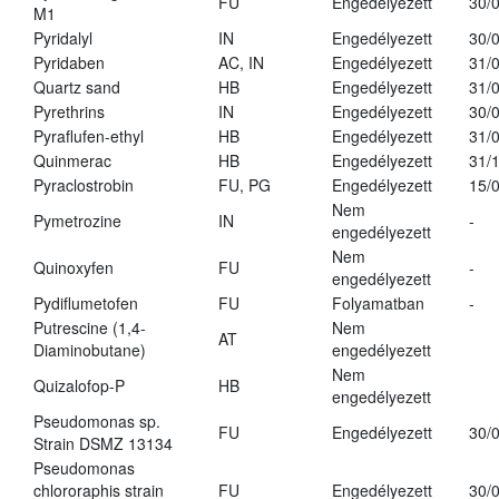
FU
Engedélyezett
30/
M1
Pyridalyl
IN
Engedélyezett
30/
Pyridaben
AC, IN
Engedélyezett
31/
Quartz sand
HB
Engedélyezett
31/
Pyrethrins
IN
Engedélyezett
30/
Pyraflufen-ethyl
HB
Engedélyezett
31/
Quinmerac
HB
Engedélyezett
31/
Pyraclostrobin
FU, PG
Engedélyezett
15/
Nem
Pymetrozine
IN
-
engedélyezett
Nem
Quinoxyfen
FU
-
engedélyezett
Pydiflumetofen
FU
Folyamatban
-
Putrescine (1,4-
Nem
AT
Diaminobutane)
engedélyezett
Nem
Quizalofop-P
HB
engedélyezett
Pseudomonas sp.
FU
Engedélyezett
30/
Strain DSMZ 13134
Pseudomonas
chlororaphis strain
FU
Engedélyezett
30/