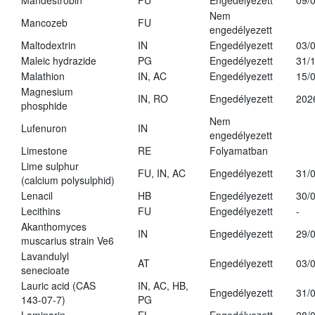
Mandestrobin
FU
Engedélyezett
09/
Nem
Mancozeb
FU
engedélyezett
Maltodextrin
IN
Engedélyezett
03/
Maleic hydrazide
PG
Engedélyezett
31/
Malathion
IN, AC
Engedélyezett
15/
Magnesium
IN, RO
Engedélyezett
202
phosphide
Nem
Lufenuron
IN
engedélyezett
Limestone
RE
Folyamatban
Lime sulphur
FU, IN, AC
Engedélyezett
31/
(calcium polysulphid)
Lenacil
HB
Engedélyezett
30/
Lecithins
FU
Engedélyezett
-
Akanthomyces
IN
Engedélyezett
29/
muscarius strain Ve6
Lavandulyl
AT
Engedélyezett
03/
senecioate
Lauric acid (CAS
IN, AC, HB,
Engedélyezett
31/
143-07-7)
PG