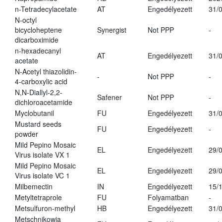
n-Tetradecylacetate
AT
Engedélyezett
31/
N-octyl
bicycloheptene
Synergist
Not PPP
-
dicarboximide
n-hexadecanyl
AT
Engedélyezett
31/
acetate
N-Acetyl thiazolidin-
-
Not PPP
-
4-carboxylic acid
N,N-Diallyl-2,2-
Safener
Not PPP
-
dichloroacetamide
Myclobutanil
FU
Engedélyezett
31/
Mustard seeds
FU
Engedélyezett
-
powder
Mild Pepino Mosaic
EL
Engedélyezett
29/
Virus isolate VX 1
Mild Pepino Mosaic
EL
Engedélyezett
29/
Virus isolate VC 1
Milbemectin
IN
Engedélyezett
15/
Metyltetraprole
FU
Folyamatban
-
Metsulfuron-methyl
HB
Engedélyezett
31/
Metschnikowia