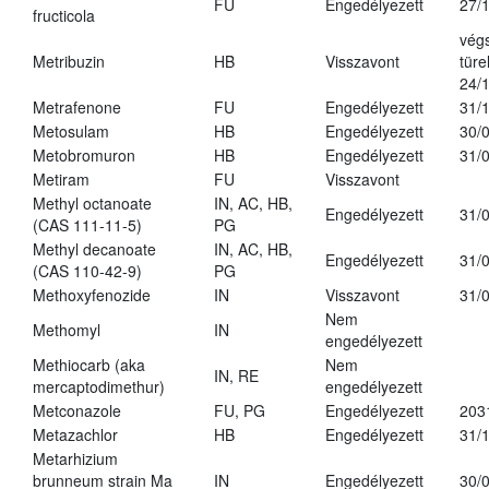
FU
Engedélyezett
27/
fructicola
vég
Metribuzin
HB
Visszavont
türe
24/
Metrafenone
FU
Engedélyezett
31/
Metosulam
HB
Engedélyezett
30/
Metobromuron
HB
Engedélyezett
31/
Metiram
FU
Visszavont
Methyl octanoate
IN, AC, HB,
Engedélyezett
31/
(CAS 111-11-5)
PG
Methyl decanoate
IN, AC, HB,
Engedélyezett
31/
(CAS 110-42-9)
PG
Methoxyfenozide
IN
Visszavont
31/
Nem
Methomyl
IN
engedélyezett
Methiocarb (aka
Nem
IN, RE
mercaptodimethur)
engedélyezett
Metconazole
FU, PG
Engedélyezett
203
Metazachlor
HB
Engedélyezett
31/
Metarhizium
brunneum strain Ma
IN
Engedélyezett
30/