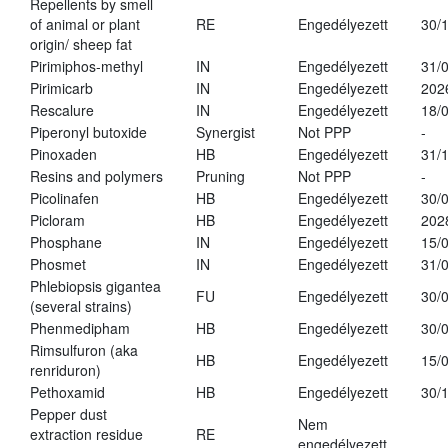
Repellents by smell
of animal or plant
RE
Engedélyezett
30/
origin/ sheep fat
Pirimiphos-methyl
IN
Engedélyezett
31/
Pirimicarb
IN
Engedélyezett
202
Rescalure
IN
Engedélyezett
18/
Piperonyl butoxide
Synergist
Not PPP
-
Pinoxaden
HB
Engedélyezett
31/
Resins and polymers
Pruning
Not PPP
-
Picolinafen
HB
Engedélyezett
30/
Picloram
HB
Engedélyezett
202
Phosphane
IN
Engedélyezett
15/
Phosmet
IN
Engedélyezett
31/
Phlebiopsis gigantea
FU
Engedélyezett
30/
(several strains)
Phenmedipham
HB
Engedélyezett
30/
Rimsulfuron (aka
HB
Engedélyezett
15/
renriduron)
Pethoxamid
HB
Engedélyezett
30/
Pepper dust
Nem
extraction residue
RE
engedélyezett