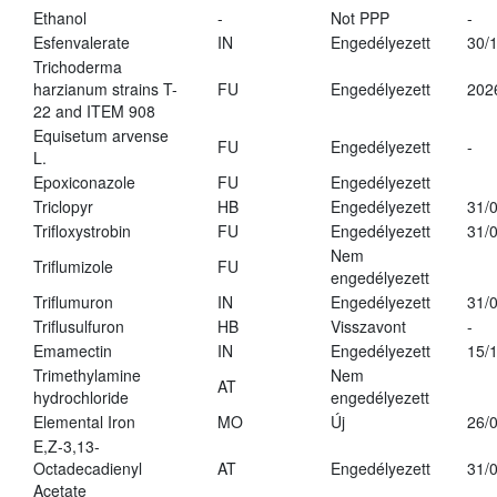
Ethanol
-
Not PPP
-
Esfenvalerate
IN
Engedélyezett
30/
Trichoderma
harzianum strains T-
FU
Engedélyezett
202
22 and ITEM 908
Equisetum arvense
FU
Engedélyezett
-
L.
Epoxiconazole
FU
Engedélyezett
Triclopyr
HB
Engedélyezett
31/
Trifloxystrobin
FU
Engedélyezett
31/
Nem
Triflumizole
FU
engedélyezett
Triflumuron
IN
Engedélyezett
31/
Triflusulfuron
HB
Visszavont
-
Emamectin
IN
Engedélyezett
15/
Trimethylamine
Nem
AT
hydrochloride
engedélyezett
Elemental Iron
MO
Új
26/
E,Z-3,13-
Octadecadienyl
AT
Engedélyezett
31/
Acetate