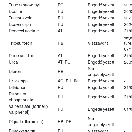
Trinexapac-ethyl
PG
Engedélyezett
203
Dodine
FU
Engedélyezett
30/
Triticonazole
FU
Engedélyezett
202
Dodemorph
FU
Engedélyezett
202
Dodecyl acetate
AT
Engedélyezett
31/
vég
Tritosulforon
HB
Visszavont
türe
07/
Dodecan-1-ol
AT
Engedélyezett
31/
Urea
AT, FU
Engedélyezett
203
Nem
Diuron
HB
engedélyezett
Urtica spp.
AC, FU, IN
Engedélyezett
-
Dithianon
FU
Engedélyezett
31/
Disodium
FU
Engedélyezett
31/
phosphonate
Valifenalate (formerly
FU
Engedélyezett
01/
Valiphenal)
Nem
Diquat (dibromide)
HB, DE
-
engedélyezett
Dimoxystrobin
FU
Visszavont
-