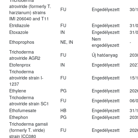
Trichoderma
atroviride (formerly T.
FU
Engedélyezett
30/
harzianum) strains
IMI 206040 and T11
Etridiazole
FU
Engedélyezett
31/
Etoxazole
IN
Engedélyezett
31/
Nem
Ethoprophos
NE, IN
-
engedélyezett
Trichoderma
FU
Új hatóanyag
203
atroviride AGR2
Etofenprox
IN
Engedélyezett
202
Trichoderma
atroviride strain I-
FU
Engedélyezett
15/
1237
Ethylene
PG
Engedélyezett
202
Trichoderma
FU
Engedélyezett
06/
atroviride strain SC1
Ethofumesate
HB
Engedélyezett
31/
Ethephon
PG
Engedélyezett
203
Trichoderma gamsii
(formerly T. viride)
FU
Engedélyezett
202
strain ICC080