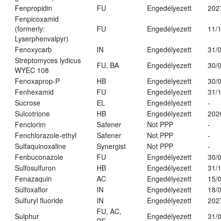
Fenpropidin
FU
Engedélyezett
202
Fenpicoxamid
(formerly:
FU
Engedélyezett
11/
Lyserphenvalpyr)
Fenoxycarb
IN
Engedélyezett
31/
Streptomyces lydicus
FU, BA
Engedélyezett
30/
WYEC 108
Fenoxaprop-P
HB
Engedélyezett
30/
Fenhexamid
FU
Engedélyezett
31/
Sucrose
EL
Engedélyezett
-
Sulcotrione
HB
Engedélyezett
202
Fenclorim
Safener
Not PPP
-
Fenchlorazole-ethyl
Safener
Not PPP
-
Sulfaquinoxaline
Synergist
Not PPP
-
Fenbuconazole
FU
Engedélyezett
30/
Sulfosulfuron
HB
Engedélyezett
31/
Fenazaquin
AC
Engedélyezett
15/
Sulfoxaflor
IN
Engedélyezett
18/
Sulfuryl fluoride
IN
Engedélyezett
202
FU, AC,
Sulphur
Engedélyezett
31/