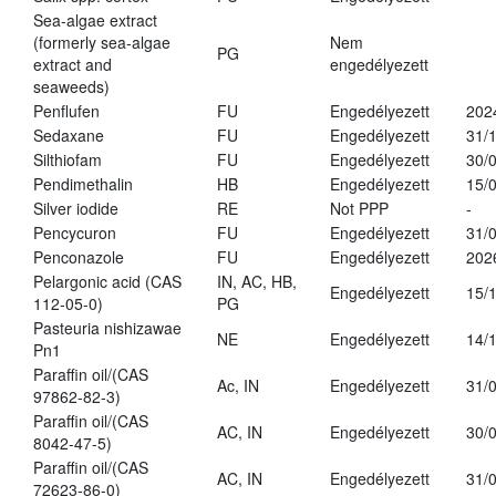
Sea-algae extract
(formerly sea-algae
Nem
PG
extract and
engedélyezett
seaweeds)
Penflufen
FU
Engedélyezett
202
Sedaxane
FU
Engedélyezett
31/
Silthiofam
FU
Engedélyezett
30/
Pendimethalin
HB
Engedélyezett
15/
Silver iodide
RE
Not PPP
-
Pencycuron
FU
Engedélyezett
31/
Penconazole
FU
Engedélyezett
202
Pelargonic acid (CAS
IN, AC, HB,
Engedélyezett
15/
112-05-0)
PG
Pasteuria nishizawae
NE
Engedélyezett
14/
Pn1
Paraffin oil/(CAS
Ac, IN
Engedélyezett
31/
97862-82-3)
Paraffin oil/(CAS
AC, IN
Engedélyezett
30/
8042-47-5)
Paraffin oil/(CAS
AC, IN
Engedélyezett
31/
72623-86-0)