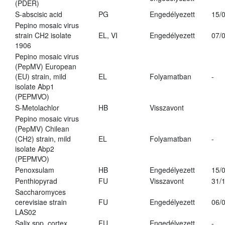
(PDER)
S-abscisic acid
PG
Engedélyezett
15/
Pepino mosaic virus
strain CH2 isolate
EL, VI
Engedélyezett
07/
1906
Pepino mosaic virus
(PepMV) European
(EU) strain, mild
EL
Folyamatban
-
isolate Abp1
(PEPMVO)
S-Metolachlor
HB
Visszavont
Pepino mosaic virus
(PepMV) Chilean
(CH2) strain, mild
EL
Folyamatban
-
isolate Abp2
(PEPMVO)
Penoxsulam
HB
Engedélyezett
15/
Penthiopyrad
FU
Visszavont
31/
Saccharomyces
cerevisiae strain
FU
Engedélyezett
06/
LAS02
Salix spp. cortex
FU
Engedélyezett
-