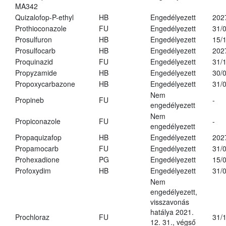
MA342
Quizalofop-P-ethyl
HB
Engedélyezett
202
Prothioconazole
FU
Engedélyezett
31/
Prosulfuron
HB
Engedélyezett
15/
Prosulfocarb
HB
Engedélyezett
202
Proquinazid
FU
Engedélyezett
31/
Propyzamide
HB
Engedélyezett
30/
Propoxycarbazone
HB
Engedélyezett
31/
Nem
Propineb
FU
-
engedélyezett
Nem
Propiconazole
FU
-
engedélyezett
Propaquizafop
HB
Engedélyezett
202
Propamocarb
FU
Engedélyezett
31/
Prohexadione
PG
Engedélyezett
15/
Profoxydim
HB
Engedélyezett
31/
Nem
engedélyezett,
visszavonás
hatálya 2021.
Prochloraz
FU
31/
12. 31., végső