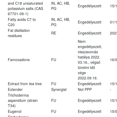
and C18 unsaturated
IN, AC, HB,
Engedélyezett
15/
potassium salts (CAS
PG
67701-09-1)
Fatty acids C7 to
IN, AC, HB,
Engedélyezett
01/
C20
PG
Fat distilation
RE
Engedélyezett
202
residues
Nem
engedélyezett,
visszavonás
hatálya 2022.
Famoxadone
FU
16/
03.16., végső
türelmi idő
vége
2022.09.16.
Extract from tea tree
FU
Engedélyezett
15/
Extender
Synergist
Not PPP
-
Trichoderma
asperellum (strain
FU
Engedélyezett
15/
T34)
Eugenol
FU
Engedélyezett
15/