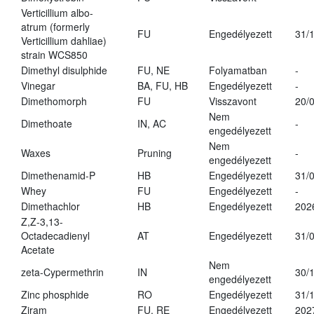
Verticillium albo-
atrum (formerly
FU
Engedélyezett
31/
Verticillium dahliae)
strain WCS850
Dimethyl disulphide
FU, NE
Folyamatban
-
Vinegar
BA, FU, HB
Engedélyezett
-
Dimethomorph
FU
Visszavont
20/
Nem
Dimethoate
IN, AC
-
engedélyezett
Nem
Waxes
Pruning
-
engedélyezett
Dimethenamid-P
HB
Engedélyezett
31/
Whey
FU
Engedélyezett
-
Dimethachlor
HB
Engedélyezett
202
Z,Z-3,13-
Octadecadienyl
AT
Engedélyezett
31/
Acetate
Nem
zeta-Cypermethrin
IN
30/
engedélyezett
Zinc phosphide
RO
Engedélyezett
31/
Ziram
FU, RE
Engedélyezett
202