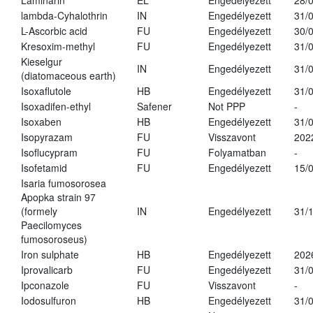
Laminarin
EL
Engedélyezett
28/
lambda-Cyhalothrin
IN
Engedélyezett
31/
L-Ascorbic acid
FU
Engedélyezett
30/
Kresoxim-methyl
FU
Engedélyezett
31/
Kieselgur
IN
Engedélyezett
31/
(diatomaceous earth)
Isoxaflutole
HB
Engedélyezett
31/
Isoxadifen-ethyl
Safener
Not PPP
-
Isoxaben
HB
Engedélyezett
31/
Isopyrazam
FU
Visszavont
202
Isoflucypram
FU
Folyamatban
-
Isofetamid
FU
Engedélyezett
15/
Isaria fumosorosea
Apopka strain 97
(formely
IN
Engedélyezett
31/
Paecilomyces
fumosoroseus)
Iron sulphate
HB
Engedélyezett
202
Iprovalicarb
FU
Engedélyezett
31/
Ipconazole
FU
Visszavont
-
Iodosulfuron
HB
Engedélyezett
31/