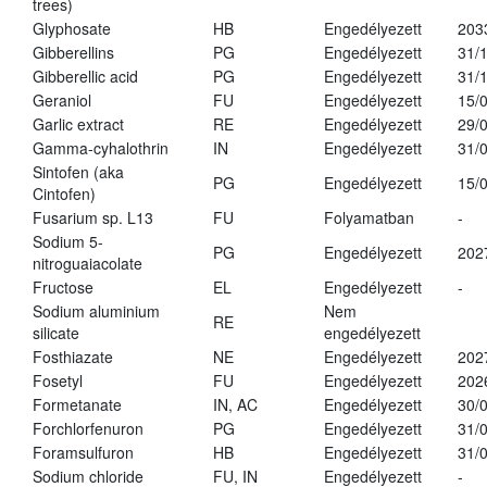
trees)
Glyphosate
HB
Engedélyezett
203
Gibberellins
PG
Engedélyezett
31/
Gibberellic acid
PG
Engedélyezett
31/
Geraniol
FU
Engedélyezett
15/
Garlic extract
RE
Engedélyezett
29/
Gamma-cyhalothrin
IN
Engedélyezett
31/
Sintofen (aka
PG
Engedélyezett
15/
Cintofen)
Fusarium sp. L13
FU
Folyamatban
-
Sodium 5-
PG
Engedélyezett
202
nitroguaiacolate
Fructose
EL
Engedélyezett
-
Sodium aluminium
Nem
RE
silicate
engedélyezett
Fosthiazate
NE
Engedélyezett
202
Fosetyl
FU
Engedélyezett
202
Formetanate
IN, AC
Engedélyezett
30/
Forchlorfenuron
PG
Engedélyezett
31/
Foramsulfuron
HB
Engedélyezett
31/
Sodium chloride
FU, IN
Engedélyezett
-