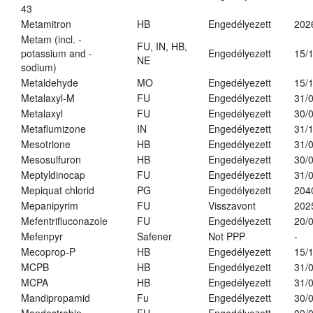
43
Metamitron
HB
Engedélyezett
202
Metam (incl. -
FU, IN, HB,
potassium and -
Engedélyezett
15/
NE
sodium)
Metaldehyde
MO
Engedélyezett
15/
Metalaxyl-M
FU
Engedélyezett
31/
Metalaxyl
FU
Engedélyezett
30/
Metaflumizone
IN
Engedélyezett
31/
Mesotrione
HB
Engedélyezett
31/
Mesosulfuron
HB
Engedélyezett
30/
Meptyldinocap
FU
Engedélyezett
31/
Mepiquat chlorid
PG
Engedélyezett
204
Mepanipyrim
FU
Visszavont
202
Mefentrifluconazole
FU
Engedélyezett
20/
Mefenpyr
Safener
Not PPP
-
Mecoprop-P
HB
Engedélyezett
15/
MCPB
HB
Engedélyezett
31/
MCPA
HB
Engedélyezett
31/
Mandipropamid
Fu
Engedélyezett
30/