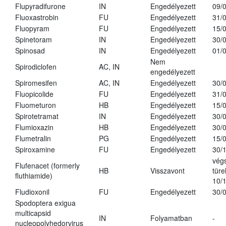
Flupyradifurone
IN
Engedélyezett
09/
Fluoxastrobin
FU
Engedélyezett
31/
Fluopyram
FU
Engedélyezett
15/
Spinetoram
IN
Engedélyezett
30/
Spinosad
IN
Engedélyezett
01/
Nem
Spirodiclofen
AC, IN
engedélyezett
Spiromesifen
AC, IN
Engedélyezett
30/
Fluopicolide
FU
Engedélyezett
31/
Fluometuron
HB
Engedélyezett
15/
Spirotetramat
IN
Engedélyezett
30/
Flumioxazin
HB
Engedélyezett
30/
Flumetralin
PG
Engedélyezett
15/
Spiroxamine
FU
Engedélyezett
30/
vég
Flufenacet (formerly
HB
Visszavont
türe
fluthiamide)
10/
Fludioxonil
FU
Engedélyezett
30/
Spodoptera exigua
multicapsid
IN
Folyamatban
-
nucleopolyhedorvirus