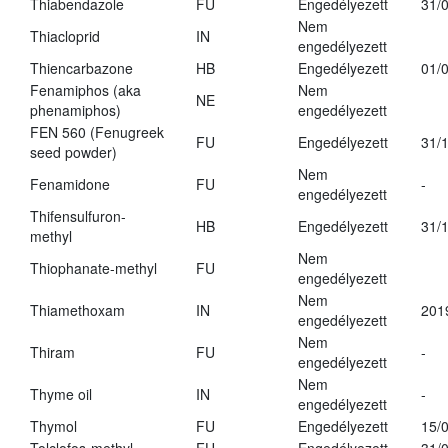
Thiabendazole
FU
Engedélyezett
31/
Nem
Thiacloprid
IN
engedélyezett
Thiencarbazone
HB
Engedélyezett
01/
Fenamiphos (aka
Nem
NE
phenamiphos)
engedélyezett
FEN 560 (Fenugreek
FU
Engedélyezett
31/
seed powder)
Nem
Fenamidone
FU
-
engedélyezett
Thifensulfuron-
HB
Engedélyezett
31/
methyl
Nem
Thiophanate-methyl
FU
engedélyezett
Nem
Thiamethoxam
IN
201
engedélyezett
Nem
Thiram
FU
-
engedélyezett
Nem
Thyme oil
IN
-
engedélyezett
Thymol
FU
Engedélyezett
15/