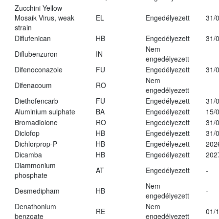
Zucchini Yellow
Mosaik Virus, weak
EL
Engedélyezett
31/
strain
Diflufenican
HB
Engedélyezett
31/
Nem
Diflubenzuron
IN
engedélyezett
Difenoconazole
FU
Engedélyezett
31/
Nem
Difenacoum
RO
engedélyezett
Diethofencarb
FU
Engedélyezett
31/
Aluminium sulphate
BA
Engedélyezett
15/
Bromadiolone
RO
Engedélyezett
31/
Diclofop
HB
Engedélyezett
31/
Dichlorprop-P
HB
Engedélyezett
202
Dicamba
HB
Engedélyezett
202
Diammonium
AT
Engedélyezett
-
phosphate
Nem
Desmedipham
HB
-
engedélyezett
Denathonium
Nem
RE
01/
benzoate
engedélyezett