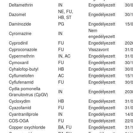
Deltamethrin
IN
Engedélyezett
30/
NE, FU,
Dazomet
Engedélyezett
30/
HB, ST
Daminozide
PG
Engedélyezett
15/
Nem
Cyromazine
IN
engedélyezett
Cyprodinil
FU
Engedélyezett
202
Cyproconazole
FU
Visszavont
31/
Cypermethrin
IN, AC
Engedélyezett
31/
Cymoxanil
FU
Engedélyezett
30/
Cyhalofop-butyl
HB
Engedélyezett
30/
Cyflumetofen
AC
Engedélyezett
15/
Cyflufenamid
FU
Engedélyezett
30/
Cydia pomonella
IN
Engedélyezett
203
Granulovirus (CpGV)
Cycloxydim
HB
Engedélyezett
31/
Cyazofamid
FU
Engedélyezett
31/
Cyantraniliprole
IN
Engedélyezett
14/
COS-OGA
FU
Engedélyezett
22/
Copper oxychloride
BA, FU
Engedélyezett
31/