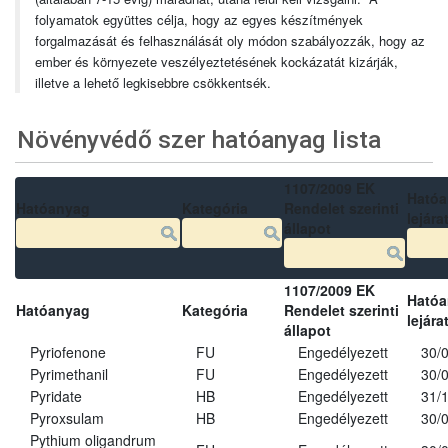
folyamatok együttes célja, hogy az egyes készítmények
forgalmazását és felhasználását oly módon szabályozzák, hogy az
ember és környezete veszélyeztetésének kockázatát kizárják,
illetve a lehető legkisebbre csökkentsék.
Növényvédő szer hatóanyag lista
1107/2009 EK
Ható
Hatóanyag
Kategória
Rendelet szerinti
lejára
állapot
1107/2009 EK
Ható
Hatóanyag
Kategória
Rendelet szerinti
lejára
állapot
Pyriofenone
FU
Engedélyezett
30/
Pyrimethanil
FU
Engedélyezett
30/
Pyridate
HB
Engedélyezett
31/
Pyroxsulam
HB
Engedélyezett
30/
Pythium oligandrum