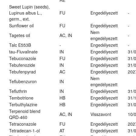
RE
Sweet Lupin (seeds),
Lupinus albus L.,
FU
Engedélyezett
-
germ., ext.
Sunflower oil
FU
Engedélyezett
-
Nem
Tagetes oil
AC, IN
-
engedélyezett
Talc E553B
-
Engedélyezett
-
tau-Fluvalinate
IN
Engedélyezett
31/
Tebuconazole
FU
Engedélyezett
31/
Tebufenozide
IN
Engedélyezett
31/
Tebufenpyrad
AC
Engedélyezett
202
Nem
Teflubenzuron
IN
engedélyezett
Tefluthrin
IN
Engedélyezett
31/
Tembotrione
HB
Engedélyezett
31/
Terbuthylazine
HB
Engedélyezett
31/
Terpenoid blend
AC, IN
Visszavont
10/
QRD-460
Tetraconazole
FU
Engedélyezett
202
Tetradecan-1-ol
AT
Engedélyezett
31/