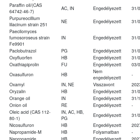
Paraffin oil/(CAS
AC, IN
Engedélyezett
31/
64742-46-7)
Purpureocillium
NE
Engedélyezett
31/
lilacinum strain 251
Paecilomyces
fumosoroseus strain
IN
Engedélyezett
31/
Fe9901
Paclobutrazol
PG
Engedélyezett
31/
Oxyfluorfen
HB
Engedélyezett
31/
Oxathiapiprolin
FU
Engedélyezett
03/
Nem
Oxasulfuron
HB
-
engedélyezett
Oxamyl
IN, NE
Visszavont
202
Oryzalin
HB
Engedélyezett
31/
Orange oil
IN
Engedélyezett
31/
Onion oil
RE
Engedélyezett
-
Oleic acid (CAS 112-
IN, AC, HB,
Engedélyezett
31/
80-1)
PG
Nicosulfuron
HB
Engedélyezett
202
Napropamide-M
HB
Folyamatban
-
Napropamide
HB
Engedélyezett
202