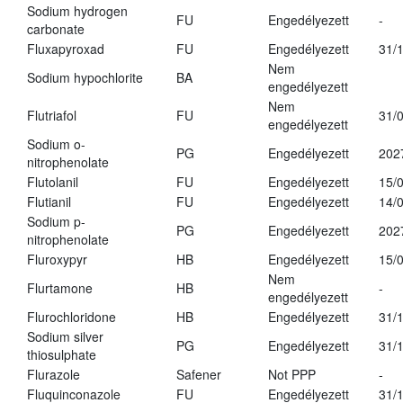
Sodium hydrogen
FU
Engedélyezett
-
carbonate
Fluxapyroxad
FU
Engedélyezett
31/
Nem
Sodium hypochlorite
BA
engedélyezett
Nem
Flutriafol
FU
31/
engedélyezett
Sodium o-
PG
Engedélyezett
202
nitrophenolate
Flutolanil
FU
Engedélyezett
15/
Flutianil
FU
Engedélyezett
14/
Sodium p-
PG
Engedélyezett
202
nitrophenolate
Fluroxypyr
HB
Engedélyezett
15/
Nem
Flurtamone
HB
-
engedélyezett
Flurochloridone
HB
Engedélyezett
31/
Sodium silver
PG
Engedélyezett
31/
thiosulphate
Flurazole
Safener
Not PPP
-
Fluquinconazole
FU
Engedélyezett
31/