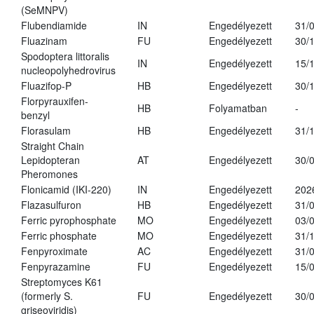
(SeMNPV)
Flubendiamide
IN
Engedélyezett
31/
Fluazinam
FU
Engedélyezett
30/
Spodoptera littoralis
IN
Engedélyezett
15/
nucleopolyhedrovirus
Fluazifop-P
HB
Engedélyezett
30/
Florpyrauxifen-
HB
Folyamatban
-
benzyl
Florasulam
HB
Engedélyezett
31/
Straight Chain
Lepidopteran
AT
Engedélyezett
30/
Pheromones
Flonicamid (IKI-220)
IN
Engedélyezett
202
Flazasulfuron
HB
Engedélyezett
31/
Ferric pyrophosphate
MO
Engedélyezett
03/
Ferric phosphate
MO
Engedélyezett
31/
Fenpyroximate
AC
Engedélyezett
31/
Fenpyrazamine
FU
Engedélyezett
15/
Streptomyces K61
(formerly S.
FU
Engedélyezett
30/
griseoviridis)