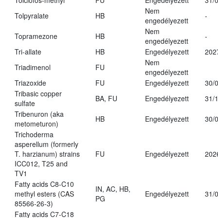
Tolclofos-methyl
FU
Engedélyezett
31/
Nem
Tolpyralate
HB
-
engedélyezett
Nem
Topramezone
HB
-
engedélyezett
Tri-allate
HB
Engedélyezett
202
Nem
Triadimenol
FU
engedélyezett
Triazoxide
FU
Engedélyezett
30/
Tribasic copper
BA, FU
Engedélyezett
31/
sulfate
Tribenuron (aka
HB
Engedélyezett
30/
metometuron)
Trichoderma
asperellum (formerly
T. harzianum) strains
FU
Engedélyezett
202
ICC012, T25 and
TV1
Fatty acids C8-C10
IN, AC, HB,
methyl esters (CAS
Engedélyezett
31/
PG
85566-26-3)
Fatty acids C7-C18