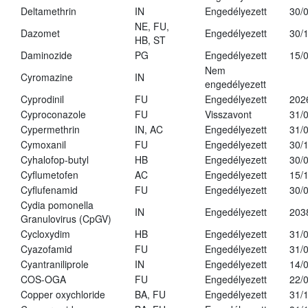
Deltamethrin
IN
Engedélyezett
30/
NE, FU,
Dazomet
Engedélyezett
30/
HB, ST
Daminozide
PG
Engedélyezett
15/
Nem
Cyromazine
IN
engedélyezett
Cyprodinil
FU
Engedélyezett
202
Cyproconazole
FU
Visszavont
31/
Cypermethrin
IN, AC
Engedélyezett
31/
Cymoxanil
FU
Engedélyezett
30/
Cyhalofop-butyl
HB
Engedélyezett
30/
Cyflumetofen
AC
Engedélyezett
15/
Cyflufenamid
FU
Engedélyezett
30/
Cydia pomonella
IN
Engedélyezett
203
Granulovirus (CpGV)
Cycloxydim
HB
Engedélyezett
31/
Cyazofamid
FU
Engedélyezett
31/
Cyantraniliprole
IN
Engedélyezett
14/
COS-OGA
FU
Engedélyezett
22/
Copper oxychloride
BA, FU
Engedélyezett
31/