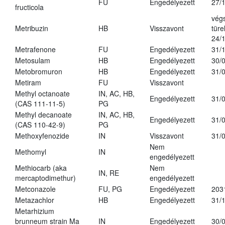
FU
Engedélyezett
27/
fructicola
vég
Metribuzin
HB
Visszavont
türe
24/
Metrafenone
FU
Engedélyezett
31/
Metosulam
HB
Engedélyezett
30/
Metobromuron
HB
Engedélyezett
31/
Metiram
FU
Visszavont
Methyl octanoate
IN, AC, HB,
Engedélyezett
31/
(CAS 111-11-5)
PG
Methyl decanoate
IN, AC, HB,
Engedélyezett
31/
(CAS 110-42-9)
PG
Methoxyfenozide
IN
Visszavont
31/
Nem
Methomyl
IN
engedélyezett
Methiocarb (aka
Nem
IN, RE
mercaptodimethur)
engedélyezett
Metconazole
FU, PG
Engedélyezett
203
Metazachlor
HB
Engedélyezett
31/
Metarhizium
brunneum strain Ma
IN
Engedélyezett
30/