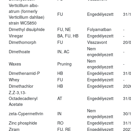
Verticillium albo-
atrum (formerly
FU
Engedélyezett
31/
Verticillium dahliae)
strain WCS850
Dimethyl disulphide
FU, NE
Folyamatban
-
Vinegar
BA, FU, HB
Engedélyezett
-
Dimethomorph
FU
Visszavont
20/
Nem
Dimethoate
IN, AC
-
engedélyezett
Nem
Waxes
Pruning
-
engedélyezett
Dimethenamid-P
HB
Engedélyezett
31/
Whey
FU
Engedélyezett
-
Dimethachlor
HB
Engedélyezett
202
Z,Z-3,13-
Octadecadienyl
AT
Engedélyezett
31/
Acetate
Nem
zeta-Cypermethrin
IN
30/
engedélyezett
Zinc phosphide
RO
Engedélyezett
31/
Ziram
FU, RE
Engedélyezett
202