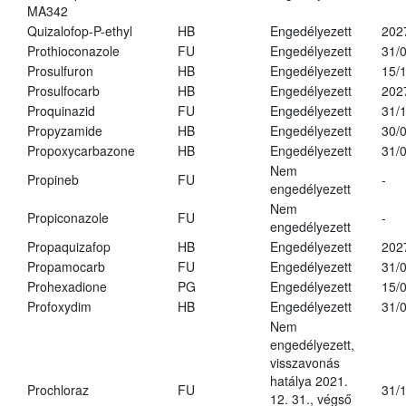
MA342
Quizalofop-P-ethyl
HB
Engedélyezett
202
Prothioconazole
FU
Engedélyezett
31/
Prosulfuron
HB
Engedélyezett
15/
Prosulfocarb
HB
Engedélyezett
202
Proquinazid
FU
Engedélyezett
31/
Propyzamide
HB
Engedélyezett
30/
Propoxycarbazone
HB
Engedélyezett
31/
Nem
Propineb
FU
-
engedélyezett
Nem
Propiconazole
FU
-
engedélyezett
Propaquizafop
HB
Engedélyezett
202
Propamocarb
FU
Engedélyezett
31/
Prohexadione
PG
Engedélyezett
15/
Profoxydim
HB
Engedélyezett
31/
Nem
engedélyezett,
visszavonás
hatálya 2021.
Prochloraz
FU
31/
12. 31., végső