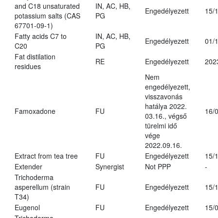
and C18 unsaturated
IN, AC, HB,
Engedélyezett
15/
potassium salts (CAS
PG
67701-09-1)
Fatty acids C7 to
IN, AC, HB,
Engedélyezett
01/
C20
PG
Fat distilation
RE
Engedélyezett
202
residues
Nem
engedélyezett,
visszavonás
hatálya 2022.
Famoxadone
FU
16/
03.16., végső
türelmi idő
vége
2022.09.16.
Extract from tea tree
FU
Engedélyezett
15/
Extender
Synergist
Not PPP
-
Trichoderma
asperellum (strain
FU
Engedélyezett
15/
T34)
Eugenol
FU
Engedélyezett
15/