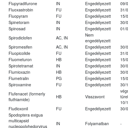
Flupyradifurone
IN
Engedélyezett
09/
Fluoxastrobin
FU
Engedélyezett
31/
Fluopyram
FU
Engedélyezett
15/
Spinetoram
IN
Engedélyezett
30/
Spinosad
IN
Engedélyezett
01/
Nem
Spirodiclofen
AC, IN
engedélyezett
Spiromesifen
AC, IN
Engedélyezett
30/
Fluopicolide
FU
Engedélyezett
31/
Fluometuron
HB
Engedélyezett
15/
Spirotetramat
IN
Engedélyezett
30/
Flumioxazin
HB
Engedélyezett
30/
Flumetralin
PG
Engedélyezett
15/
Spiroxamine
FU
Engedélyezett
30/
vég
Flufenacet (formerly
HB
Visszavont
türe
fluthiamide)
10/
Fludioxonil
FU
Engedélyezett
30/
Spodoptera exigua
multicapsid
IN
Folyamatban
-
nucleopolyhedorvirus