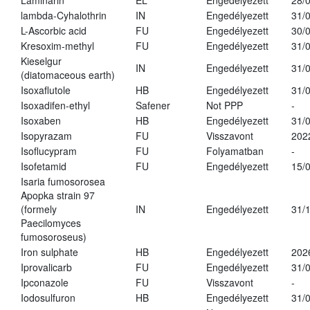
Laminarin
EL
Engedélyezett
28/
lambda-Cyhalothrin
IN
Engedélyezett
31/
L-Ascorbic acid
FU
Engedélyezett
30/
Kresoxim-methyl
FU
Engedélyezett
31/
Kieselgur
IN
Engedélyezett
31/
(diatomaceous earth)
Isoxaflutole
HB
Engedélyezett
31/
Isoxadifen-ethyl
Safener
Not PPP
-
Isoxaben
HB
Engedélyezett
31/
Isopyrazam
FU
Visszavont
202
Isoflucypram
FU
Folyamatban
-
Isofetamid
FU
Engedélyezett
15/
Isaria fumosorosea
Apopka strain 97
(formely
IN
Engedélyezett
31/
Paecilomyces
fumosoroseus)
Iron sulphate
HB
Engedélyezett
202
Iprovalicarb
FU
Engedélyezett
31/
Ipconazole
FU
Visszavont
-
Iodosulfuron
HB
Engedélyezett
31/