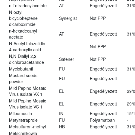
n-Tetradecylacetate
AT
Engedélyezett
31/
N-octyl
bicycloheptene
Synergist
Not PPP
-
dicarboximide
n-hexadecanyl
AT
Engedélyezett
31/
acetate
N-Acetyl thiazolidin-
-
Not PPP
-
4-carboxylic acid
N,N-Diallyl-2,2-
Safener
Not PPP
-
dichloroacetamide
Myclobutanil
FU
Engedélyezett
31/
Mustard seeds
FU
Engedélyezett
-
powder
Mild Pepino Mosaic
EL
Engedélyezett
29/
Virus isolate VX 1
Mild Pepino Mosaic
EL
Engedélyezett
29/
Virus isolate VC 1
Milbemectin
IN
Engedélyezett
15/
Metyltetraprole
FU
Folyamatban
-
Metsulfuron-methyl
HB
Engedélyezett
31/
Metschnikowia