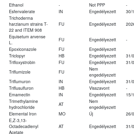
Ethanol
-
Not PPP
-
Esfenvalerate
IN
Engedélyezett
30/
Trichoderma
harzianum strains T-
FU
Engedélyezett
202
22 and ITEM 908
Equisetum arvense
FU
Engedélyezett
-
L.
Epoxiconazole
FU
Engedélyezett
Triclopyr
HB
Engedélyezett
31/
Trifloxystrobin
FU
Engedélyezett
31/
Nem
Triflumizole
FU
engedélyezett
Triflumuron
IN
Engedélyezett
31/
Triflusulfuron
HB
Visszavont
-
Emamectin
IN
Engedélyezett
15/
Trimethylamine
Nem
AT
hydrochloride
engedélyezett
Elemental Iron
MO
Új
26/
E,Z-3,13-
Octadecadienyl
AT
Engedélyezett
31/
Acetate