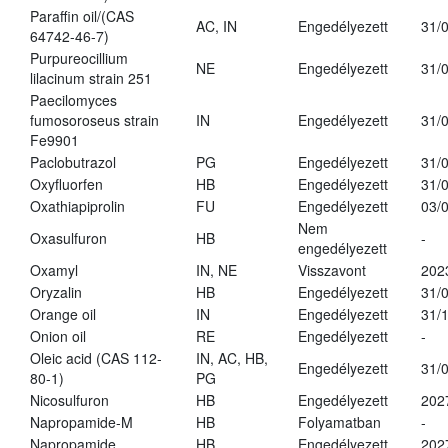
Paraffin oil/(CAS
AC, IN
Engedélyezett
31/
64742-46-7)
Purpureocillium
NE
Engedélyezett
31/
lilacinum strain 251
Paecilomyces
fumosoroseus strain
IN
Engedélyezett
31/
Fe9901
Paclobutrazol
PG
Engedélyezett
31/
Oxyfluorfen
HB
Engedélyezett
31/
Oxathiapiprolin
FU
Engedélyezett
03/
Nem
Oxasulfuron
HB
-
engedélyezett
Oxamyl
IN, NE
Visszavont
202
Oryzalin
HB
Engedélyezett
31/
Orange oil
IN
Engedélyezett
31/
Onion oil
RE
Engedélyezett
-
Oleic acid (CAS 112-
IN, AC, HB,
Engedélyezett
31/
80-1)
PG
Nicosulfuron
HB
Engedélyezett
202
Napropamide-M
HB
Folyamatban
-
Napropamide
HB
Engedélyezett
202