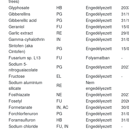
trees)
Glyphosate
HB
Engedélyezett
203
Gibberellins
PG
Engedélyezett
31/
Gibberellic acid
PG
Engedélyezett
31/
Geraniol
FU
Engedélyezett
15/
Garlic extract
RE
Engedélyezett
29/
Gamma-cyhalothrin
IN
Engedélyezett
31/
Sintofen (aka
PG
Engedélyezett
15/
Cintofen)
Fusarium sp. L13
FU
Folyamatban
-
Sodium 5-
PG
Engedélyezett
202
nitroguaiacolate
Fructose
EL
Engedélyezett
-
Sodium aluminium
Nem
RE
silicate
engedélyezett
Fosthiazate
NE
Engedélyezett
202
Fosetyl
FU
Engedélyezett
202
Formetanate
IN, AC
Engedélyezett
30/
Forchlorfenuron
PG
Engedélyezett
31/
Foramsulfuron
HB
Engedélyezett
31/
Sodium chloride
FU, IN
Engedélyezett
-