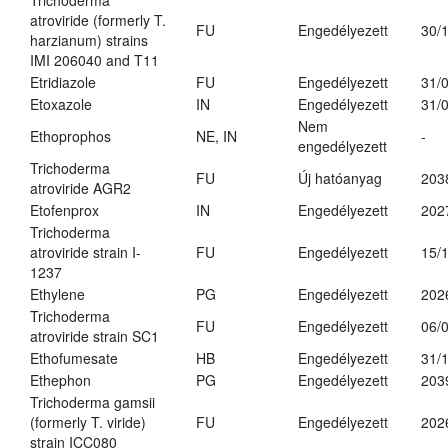
Trichoderma
atroviride (formerly T.
FU
Engedélyezett
30/
harzianum) strains
IMI 206040 and T11
Etridiazole
FU
Engedélyezett
31/
Etoxazole
IN
Engedélyezett
31/
Nem
Ethoprophos
NE, IN
-
engedélyezett
Trichoderma
FU
Új hatóanyag
203
atroviride AGR2
Etofenprox
IN
Engedélyezett
202
Trichoderma
atroviride strain I-
FU
Engedélyezett
15/
1237
Ethylene
PG
Engedélyezett
202
Trichoderma
FU
Engedélyezett
06/
atroviride strain SC1
Ethofumesate
HB
Engedélyezett
31/
Ethephon
PG
Engedélyezett
203
Trichoderma gamsii
(formerly T. viride)
FU
Engedélyezett
202
strain ICC080