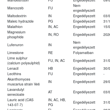
Mandestrobin
FU
Engedélyezett
09/
Nem
Mancozeb
FU
engedélyezett
Maltodextrin
IN
Engedélyezett
03/
Maleic hydrazide
PG
Engedélyezett
31/
Malathion
IN, AC
Engedélyezett
15/
Magnesium
IN, RO
Engedélyezett
202
phosphide
Nem
Lufenuron
IN
engedélyezett
Limestone
RE
Folyamatban
Lime sulphur
FU, IN, AC
Engedélyezett
31/
(calcium polysulphid)
Lenacil
HB
Engedélyezett
30/
Lecithins
FU
Engedélyezett
-
Akanthomyces
IN
Engedélyezett
29/
muscarius strain Ve6
Lavandulyl
AT
Engedélyezett
03/
senecioate
Lauric acid (CAS
IN, AC, HB,
Engedélyezett
31/
143-07-7)
PG