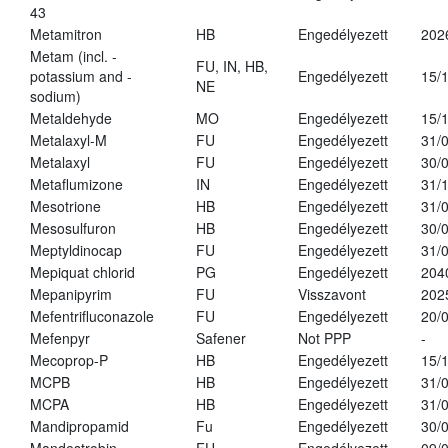
43
Metamitron
HB
Engedélyezett
202
Metam (incl. -
FU, IN, HB,
potassium and -
Engedélyezett
15/
NE
sodium)
Metaldehyde
MO
Engedélyezett
15/
Metalaxyl-M
FU
Engedélyezett
31/
Metalaxyl
FU
Engedélyezett
30/
Metaflumizone
IN
Engedélyezett
31/
Mesotrione
HB
Engedélyezett
31/
Mesosulfuron
HB
Engedélyezett
30/
Meptyldinocap
FU
Engedélyezett
31/
Mepiquat chlorid
PG
Engedélyezett
204
Mepanipyrim
FU
Visszavont
202
Mefentrifluconazole
FU
Engedélyezett
20/
Mefenpyr
Safener
Not PPP
-
Mecoprop-P
HB
Engedélyezett
15/
MCPB
HB
Engedélyezett
31/
MCPA
HB
Engedélyezett
31/
Mandipropamid
Fu
Engedélyezett
30/