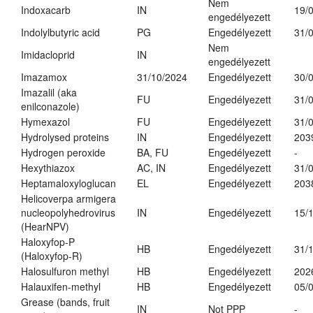
Nem
Indoxacarb
IN
19/
engedélyezett
Indolylbutyric acid
PG
Engedélyezett
31/
Nem
Imidacloprid
IN
engedélyezett
Imazamox
31/10/2024
Engedélyezett
30/
Imazalil (aka
FU
Engedélyezett
31/
enilconazole)
Hymexazol
FU
Engedélyezett
31/
Hydrolysed proteins
IN
Engedélyezett
203
Hydrogen peroxide
BA, FU
Engedélyezett
-
Hexythiazox
AC, IN
Engedélyezett
31/
Heptamaloxyloglucan
EL
Engedélyezett
203
Helicoverpa armigera
nucleopolyhedrovirus
IN
Engedélyezett
15/
(HearNPV)
Haloxyfop-P
HB
Engedélyezett
31/
(Haloxyfop-R)
Halosulfuron methyl
HB
Engedélyezett
202
Halauxifen-methyl
HB
Engedélyezett
05/
Grease (bands, fruit
IN
Not PPP
-