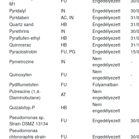
FU
Engedélyezett
30/
M1
Pyridalyl
IN
Engedélyezett
30/
Pyridaben
AC, IN
Engedélyezett
31/
Quartz sand
HB
Engedélyezett
31/
Pyrethrins
IN
Engedélyezett
30/
Pyraflufen-ethyl
HB
Engedélyezett
31/
Quinmerac
HB
Engedélyezett
31/
Pyraclostrobin
FU, PG
Engedélyezett
15/
Nem
Pymetrozine
IN
-
engedélyezett
Nem
Quinoxyfen
FU
-
engedélyezett
Pydiflumetofen
FU
Folyamatban
-
Putrescine (1,4-
Nem
AT
Diaminobutane)
engedélyezett
Nem
Quizalofop-P
HB
engedélyezett
Pseudomonas sp.
FU
Engedélyezett
30/
Strain DSMZ 13134
Pseudomonas
chlororaphis strain
FU
Engedélyezett
30/