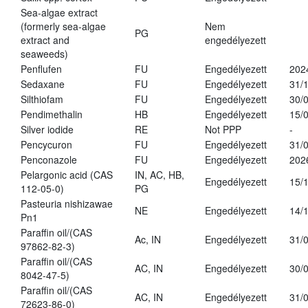
Sea-algae extract
(formerly sea-algae
Nem
PG
extract and
engedélyezett
seaweeds)
Penflufen
FU
Engedélyezett
202
Sedaxane
FU
Engedélyezett
31/
Silthiofam
FU
Engedélyezett
30/
Pendimethalin
HB
Engedélyezett
15/
Silver iodide
RE
Not PPP
-
Pencycuron
FU
Engedélyezett
31/
Penconazole
FU
Engedélyezett
202
Pelargonic acid (CAS
IN, AC, HB,
Engedélyezett
15/
112-05-0)
PG
Pasteuria nishizawae
NE
Engedélyezett
14/
Pn1
Paraffin oil/(CAS
Ac, IN
Engedélyezett
31/
97862-82-3)
Paraffin oil/(CAS
AC, IN
Engedélyezett
30/
8042-47-5)
Paraffin oil/(CAS
AC, IN
Engedélyezett
31/
72623-86-0)