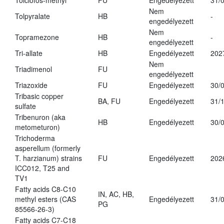
Tolclofos-methyl
FU
Engedélyezett
31/
Nem
Tolpyralate
HB
-
engedélyezett
Nem
Topramezone
HB
-
engedélyezett
Tri-allate
HB
Engedélyezett
202
Nem
Triadimenol
FU
engedélyezett
Triazoxide
FU
Engedélyezett
30/
Tribasic copper
BA, FU
Engedélyezett
31/
sulfate
Tribenuron (aka
HB
Engedélyezett
30/
metometuron)
Trichoderma
asperellum (formerly
T. harzianum) strains
FU
Engedélyezett
202
ICC012, T25 and
TV1
Fatty acids C8-C10
IN, AC, HB,
methyl esters (CAS
Engedélyezett
31/
PG
85566-26-3)
Fatty acids C7-C18