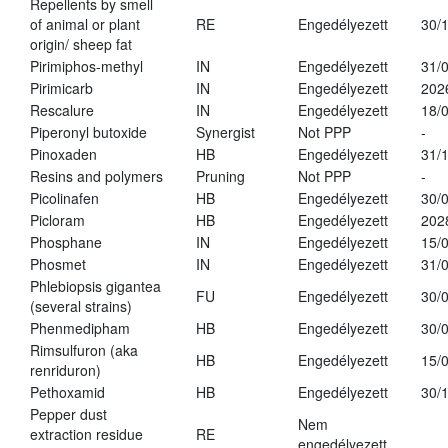
Repellents by smell
of animal or plant
RE
Engedélyezett
30/
origin/ sheep fat
Pirimiphos-methyl
IN
Engedélyezett
31/
Pirimicarb
IN
Engedélyezett
202
Rescalure
IN
Engedélyezett
18/
Piperonyl butoxide
Synergist
Not PPP
-
Pinoxaden
HB
Engedélyezett
31/
Resins and polymers
Pruning
Not PPP
-
Picolinafen
HB
Engedélyezett
30/
Picloram
HB
Engedélyezett
202
Phosphane
IN
Engedélyezett
15/
Phosmet
IN
Engedélyezett
31/
Phlebiopsis gigantea
FU
Engedélyezett
30/
(several strains)
Phenmedipham
HB
Engedélyezett
30/
Rimsulfuron (aka
HB
Engedélyezett
15/
renriduron)
Pethoxamid
HB
Engedélyezett
30/
Pepper dust
Nem
extraction residue
RE
engedélyezett