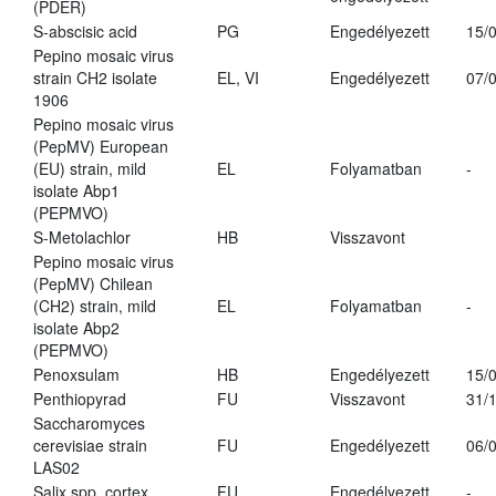
(PDER)
S-abscisic acid
PG
Engedélyezett
15/
Pepino mosaic virus
strain CH2 isolate
EL, VI
Engedélyezett
07/
1906
Pepino mosaic virus
(PepMV) European
(EU) strain, mild
EL
Folyamatban
-
isolate Abp1
(PEPMVO)
S-Metolachlor
HB
Visszavont
Pepino mosaic virus
(PepMV) Chilean
(CH2) strain, mild
EL
Folyamatban
-
isolate Abp2
(PEPMVO)
Penoxsulam
HB
Engedélyezett
15/
Penthiopyrad
FU
Visszavont
31/
Saccharomyces
cerevisiae strain
FU
Engedélyezett
06/
LAS02
Salix spp. cortex
FU
Engedélyezett
-