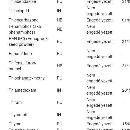
Thiabendazole
FU
Engedélyezett
31/
Nem
Thiacloprid
IN
engedélyezett
Thiencarbazone
HB
Engedélyezett
01/
Fenamiphos (aka
Nem
NE
phenamiphos)
engedélyezett
FEN 560 (Fenugreek
FU
Engedélyezett
31/
seed powder)
Nem
Fenamidone
FU
-
engedélyezett
Thifensulfuron-
HB
Engedélyezett
31/
methyl
Nem
Thiophanate-methyl
FU
engedélyezett
Nem
Thiamethoxam
IN
201
engedélyezett
Nem
Thiram
FU
-
engedélyezett
Nem
Thyme oil
IN
-
engedélyezett
Thymol
FU
Engedélyezett
15/