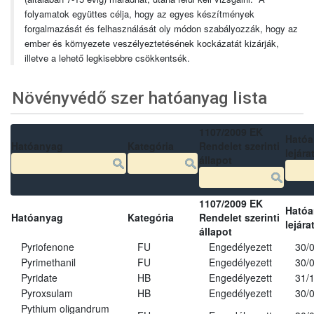
folyamatok együttes célja, hogy az egyes készítmények
forgalmazását és felhasználását oly módon szabályozzák, hogy az
ember és környezete veszélyeztetésének kockázatát kizárják,
illetve a lehető legkisebbre csökkentsék.
Növényvédő szer hatóanyag lista
1107/2009 EK
Ható
Hatóanyag
Kategória
Rendelet szerinti
lejára
állapot
1107/2009 EK
Ható
Hatóanyag
Kategória
Rendelet szerinti
lejára
állapot
Pyriofenone
FU
Engedélyezett
30/
Pyrimethanil
FU
Engedélyezett
30/
Pyridate
HB
Engedélyezett
31/
Pyroxsulam
HB
Engedélyezett
30/
Pythium oligandrum