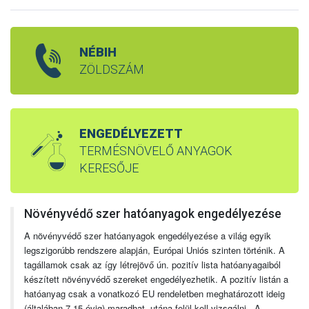
NÉBIH
ZÖLDSZÁM
ENGEDÉLYEZETT
TERMÉSNÖVELŐ ANYAGOK
KERESŐJE
Növényvédő szer hatóanyagok engedélyezése
A növényvédő szer hatóanyagok engedélyezése a világ egyik
legszigorúbb rendszere alapján, Európai Uniós szinten történik. A
tagállamok csak az így létrejövő ún. pozitív lista hatóanyagaiból
készített növényvédő szereket engedélyezhetik. A pozitív listán a
hatóanyag csak a vonatkozó EU rendeletben meghatározott ideig
(általában 7-15 évig) maradhat, utána felül kell vizsgálni. A