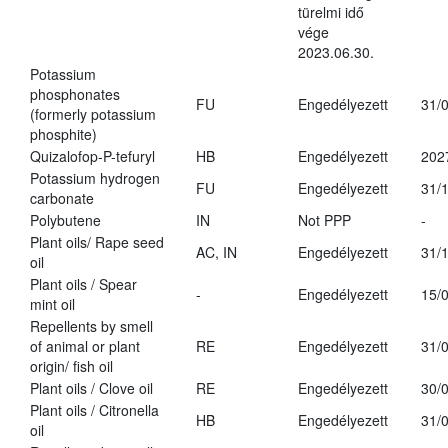
türelmi idő
vége
2023.06.30.
Potassium
phosphonates
FU
Engedélyezett
31/
(formerly potassium
phosphite)
Quizalofop-P-tefuryl
HB
Engedélyezett
202
Potassium hydrogen
FU
Engedélyezett
31/
carbonate
Polybutene
IN
Not PPP
-
Plant oils/ Rape seed
AC, IN
Engedélyezett
31/
oil
Plant oils / Spear
-
Engedélyezett
15/
mint oil
Repellents by smell
of animal or plant
RE
Engedélyezett
31/
origin/ fish oil
Plant oils / Clove oil
RE
Engedélyezett
30/
Plant oils / Citronella
HB
Engedélyezett
31/
oil