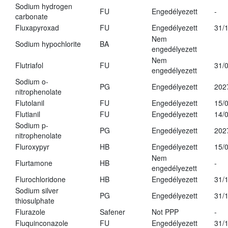
Sodium hydrogen
FU
Engedélyezett
-
carbonate
Fluxapyroxad
FU
Engedélyezett
31/
Nem
Sodium hypochlorite
BA
engedélyezett
Nem
Flutriafol
FU
31/
engedélyezett
Sodium o-
PG
Engedélyezett
202
nitrophenolate
Flutolanil
FU
Engedélyezett
15/
Flutianil
FU
Engedélyezett
14/
Sodium p-
PG
Engedélyezett
202
nitrophenolate
Fluroxypyr
HB
Engedélyezett
15/
Nem
Flurtamone
HB
-
engedélyezett
Flurochloridone
HB
Engedélyezett
31/
Sodium silver
PG
Engedélyezett
31/
thiosulphate
Flurazole
Safener
Not PPP
-
Fluquinconazole
FU
Engedélyezett
31/