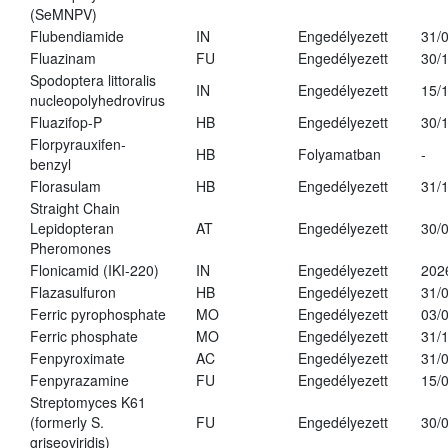
(SeMNPV)
Flubendiamide
IN
Engedélyezett
31/
Fluazinam
FU
Engedélyezett
30/
Spodoptera littoralis
IN
Engedélyezett
15/
nucleopolyhedrovirus
Fluazifop-P
HB
Engedélyezett
30/
Florpyrauxifen-
HB
Folyamatban
-
benzyl
Florasulam
HB
Engedélyezett
31/
Straight Chain
Lepidopteran
AT
Engedélyezett
30/
Pheromones
Flonicamid (IKI-220)
IN
Engedélyezett
202
Flazasulfuron
HB
Engedélyezett
31/
Ferric pyrophosphate
MO
Engedélyezett
03/
Ferric phosphate
MO
Engedélyezett
31/
Fenpyroximate
AC
Engedélyezett
31/
Fenpyrazamine
FU
Engedélyezett
15/
Streptomyces K61
(formerly S.
FU
Engedélyezett
30/
griseoviridis)