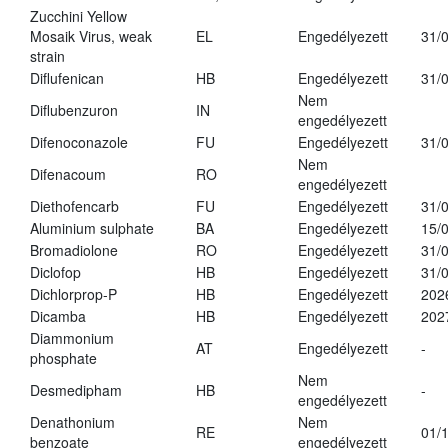
Zucchini Yellow
Mosaik Virus, weak
EL
Engedélyezett
31/
strain
Diflufenican
HB
Engedélyezett
31/
Nem
Diflubenzuron
IN
engedélyezett
Difenoconazole
FU
Engedélyezett
31/
Nem
Difenacoum
RO
engedélyezett
Diethofencarb
FU
Engedélyezett
31/
Aluminium sulphate
BA
Engedélyezett
15/
Bromadiolone
RO
Engedélyezett
31/
Diclofop
HB
Engedélyezett
31/
Dichlorprop-P
HB
Engedélyezett
202
Dicamba
HB
Engedélyezett
202
Diammonium
AT
Engedélyezett
-
phosphate
Nem
Desmedipham
HB
-
engedélyezett
Denathonium
Nem
RE
01/
benzoate
engedélyezett