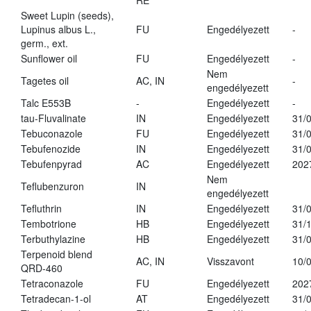
RE
Sweet Lupin (seeds),
Lupinus albus L.,
FU
Engedélyezett
-
germ., ext.
Sunflower oil
FU
Engedélyezett
-
Nem
Tagetes oil
AC, IN
-
engedélyezett
Talc E553B
-
Engedélyezett
-
tau-Fluvalinate
IN
Engedélyezett
31/
Tebuconazole
FU
Engedélyezett
31/
Tebufenozide
IN
Engedélyezett
31/
Tebufenpyrad
AC
Engedélyezett
202
Nem
Teflubenzuron
IN
engedélyezett
Tefluthrin
IN
Engedélyezett
31/
Tembotrione
HB
Engedélyezett
31/
Terbuthylazine
HB
Engedélyezett
31/
Terpenoid blend
AC, IN
Visszavont
10/
QRD-460
Tetraconazole
FU
Engedélyezett
202
Tetradecan-1-ol
AT
Engedélyezett
31/