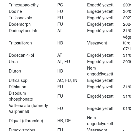
Trinexapac-ethyl
PG
Engedélyezett
203
Dodine
FU
Engedélyezett
30/
Triticonazole
FU
Engedélyezett
202
Dodemorph
FU
Engedélyezett
202
Dodecyl acetate
AT
Engedélyezett
31/
vég
Tritosulforon
HB
Visszavont
türe
07/
Dodecan-1-ol
AT
Engedélyezett
31/
Urea
AT, FU
Engedélyezett
203
Nem
Diuron
HB
engedélyezett
Urtica spp.
AC, FU, IN
Engedélyezett
-
Dithianon
FU
Engedélyezett
31/
Disodium
FU
Engedélyezett
31/
phosphonate
Valifenalate (formerly
FU
Engedélyezett
01/
Valiphenal)
Nem
Diquat (dibromide)
HB, DE
-
engedélyezett
Dimoxystrobin
FU
Visszavont
-