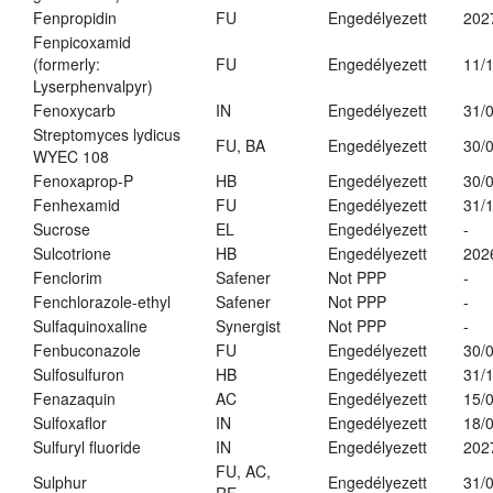
Fenpropidin
FU
Engedélyezett
202
Fenpicoxamid
(formerly:
FU
Engedélyezett
11/
Lyserphenvalpyr)
Fenoxycarb
IN
Engedélyezett
31/
Streptomyces lydicus
FU, BA
Engedélyezett
30/
WYEC 108
Fenoxaprop-P
HB
Engedélyezett
30/
Fenhexamid
FU
Engedélyezett
31/
Sucrose
EL
Engedélyezett
-
Sulcotrione
HB
Engedélyezett
202
Fenclorim
Safener
Not PPP
-
Fenchlorazole-ethyl
Safener
Not PPP
-
Sulfaquinoxaline
Synergist
Not PPP
-
Fenbuconazole
FU
Engedélyezett
30/
Sulfosulfuron
HB
Engedélyezett
31/
Fenazaquin
AC
Engedélyezett
15/
Sulfoxaflor
IN
Engedélyezett
18/
Sulfuryl fluoride
IN
Engedélyezett
202
FU, AC,
Sulphur
Engedélyezett
31/