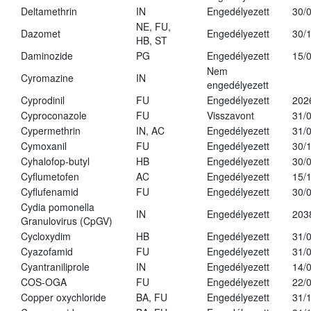
Deltamethrin
IN
Engedélyezett
30/
NE, FU,
Dazomet
Engedélyezett
30/
HB, ST
Daminozide
PG
Engedélyezett
15/
Nem
Cyromazine
IN
engedélyezett
Cyprodinil
FU
Engedélyezett
202
Cyproconazole
FU
Visszavont
31/
Cypermethrin
IN, AC
Engedélyezett
31/
Cymoxanil
FU
Engedélyezett
30/
Cyhalofop-butyl
HB
Engedélyezett
30/
Cyflumetofen
AC
Engedélyezett
15/
Cyflufenamid
FU
Engedélyezett
30/
Cydia pomonella
IN
Engedélyezett
203
Granulovirus (CpGV)
Cycloxydim
HB
Engedélyezett
31/
Cyazofamid
FU
Engedélyezett
31/
Cyantraniliprole
IN
Engedélyezett
14/
COS-OGA
FU
Engedélyezett
22/
Copper oxychloride
BA, FU
Engedélyezett
31/