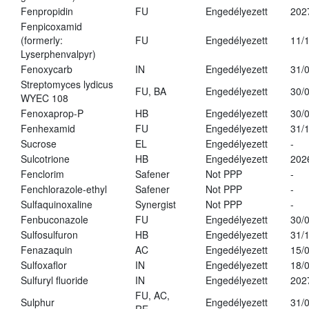
Fenpropidin
FU
Engedélyezett
202
Fenpicoxamid
(formerly:
FU
Engedélyezett
11/
Lyserphenvalpyr)
Fenoxycarb
IN
Engedélyezett
31/
Streptomyces lydicus
FU, BA
Engedélyezett
30/
WYEC 108
Fenoxaprop-P
HB
Engedélyezett
30/
Fenhexamid
FU
Engedélyezett
31/
Sucrose
EL
Engedélyezett
-
Sulcotrione
HB
Engedélyezett
202
Fenclorim
Safener
Not PPP
-
Fenchlorazole-ethyl
Safener
Not PPP
-
Sulfaquinoxaline
Synergist
Not PPP
-
Fenbuconazole
FU
Engedélyezett
30/
Sulfosulfuron
HB
Engedélyezett
31/
Fenazaquin
AC
Engedélyezett
15/
Sulfoxaflor
IN
Engedélyezett
18/
Sulfuryl fluoride
IN
Engedélyezett
202
FU, AC,
Sulphur
Engedélyezett
31/