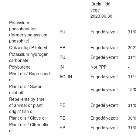
türelmi idő
vége
2023.06.30.
Potassium
phosphonates
FU
Engedélyezett
31/
(formerly potassium
phosphite)
Quizalofop-P-tefuryl
HB
Engedélyezett
202
Potassium hydrogen
FU
Engedélyezett
31/
carbonate
Polybutene
IN
Not PPP
-
Plant oils/ Rape seed
AC, IN
Engedélyezett
31/
oil
Plant oils / Spear
-
Engedélyezett
15/
mint oil
Repellents by smell
of animal or plant
RE
Engedélyezett
31/
origin/ fish oil
Plant oils / Clove oil
RE
Engedélyezett
30/
Plant oils / Citronella
HB
Engedélyezett
31/
oil