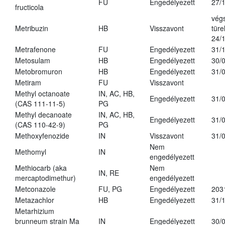
FU
Engedélyezett
27/
fructicola
vég
Metribuzin
HB
Visszavont
türe
24/
Metrafenone
FU
Engedélyezett
31/
Metosulam
HB
Engedélyezett
30/
Metobromuron
HB
Engedélyezett
31/
Metiram
FU
Visszavont
Methyl octanoate
IN, AC, HB,
Engedélyezett
31/
(CAS 111-11-5)
PG
Methyl decanoate
IN, AC, HB,
Engedélyezett
31/
(CAS 110-42-9)
PG
Methoxyfenozide
IN
Visszavont
31/
Nem
Methomyl
IN
engedélyezett
Methiocarb (aka
Nem
IN, RE
mercaptodimethur)
engedélyezett
Metconazole
FU, PG
Engedélyezett
203
Metazachlor
HB
Engedélyezett
31/
Metarhizium
brunneum strain Ma
IN
Engedélyezett
30/