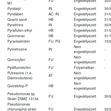
FU
Engedélyezett
30/
M1
Pyridalyl
IN
Engedélyezett
30/
Pyridaben
AC, IN
Engedélyezett
31/
Quartz sand
HB
Engedélyezett
31/
Pyrethrins
IN
Engedélyezett
30/
Pyraflufen-ethyl
HB
Engedélyezett
31/
Quinmerac
HB
Engedélyezett
31/
Pyraclostrobin
FU, PG
Engedélyezett
15/
Nem
Pymetrozine
IN
-
engedélyezett
Nem
Quinoxyfen
FU
-
engedélyezett
Pydiflumetofen
FU
Folyamatban
-
Putrescine (1,4-
Nem
AT
Diaminobutane)
engedélyezett
Nem
Quizalofop-P
HB
engedélyezett
Pseudomonas sp.
FU
Engedélyezett
30/
Strain DSMZ 13134
Pseudomonas
chlororaphis strain
FU
Engedélyezett
30/