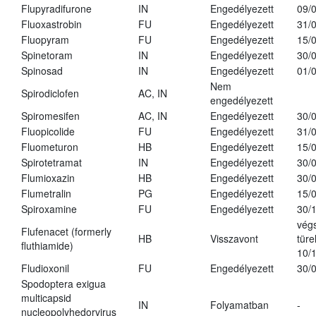
Flupyradifurone
IN
Engedélyezett
09/
Fluoxastrobin
FU
Engedélyezett
31/
Fluopyram
FU
Engedélyezett
15/
Spinetoram
IN
Engedélyezett
30/
Spinosad
IN
Engedélyezett
01/
Nem
Spirodiclofen
AC, IN
engedélyezett
Spiromesifen
AC, IN
Engedélyezett
30/
Fluopicolide
FU
Engedélyezett
31/
Fluometuron
HB
Engedélyezett
15/
Spirotetramat
IN
Engedélyezett
30/
Flumioxazin
HB
Engedélyezett
30/
Flumetralin
PG
Engedélyezett
15/
Spiroxamine
FU
Engedélyezett
30/
vég
Flufenacet (formerly
HB
Visszavont
türe
fluthiamide)
10/
Fludioxonil
FU
Engedélyezett
30/
Spodoptera exigua
multicapsid
IN
Folyamatban
-
nucleopolyhedorvirus