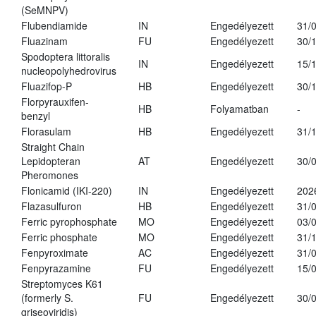
(SeMNPV)
Flubendiamide
IN
Engedélyezett
31/
Fluazinam
FU
Engedélyezett
30/
Spodoptera littoralis
IN
Engedélyezett
15/
nucleopolyhedrovirus
Fluazifop-P
HB
Engedélyezett
30/
Florpyrauxifen-
HB
Folyamatban
-
benzyl
Florasulam
HB
Engedélyezett
31/
Straight Chain
Lepidopteran
AT
Engedélyezett
30/
Pheromones
Flonicamid (IKI-220)
IN
Engedélyezett
202
Flazasulfuron
HB
Engedélyezett
31/
Ferric pyrophosphate
MO
Engedélyezett
03/
Ferric phosphate
MO
Engedélyezett
31/
Fenpyroximate
AC
Engedélyezett
31/
Fenpyrazamine
FU
Engedélyezett
15/
Streptomyces K61
(formerly S.
FU
Engedélyezett
30/
griseoviridis)