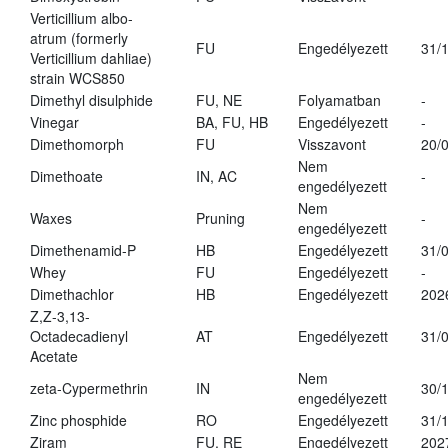
Verticillium albo-
atrum (formerly
FU
Engedélyezett
31/
Verticillium dahliae)
strain WCS850
Dimethyl disulphide
FU, NE
Folyamatban
-
Vinegar
BA, FU, HB
Engedélyezett
-
Dimethomorph
FU
Visszavont
20/
Nem
Dimethoate
IN, AC
-
engedélyezett
Nem
Waxes
Pruning
-
engedélyezett
Dimethenamid-P
HB
Engedélyezett
31/
Whey
FU
Engedélyezett
-
Dimethachlor
HB
Engedélyezett
202
Z,Z-3,13-
Octadecadienyl
AT
Engedélyezett
31/
Acetate
Nem
zeta-Cypermethrin
IN
30/
engedélyezett
Zinc phosphide
RO
Engedélyezett
31/
Ziram
FU, RE
Engedélyezett
202