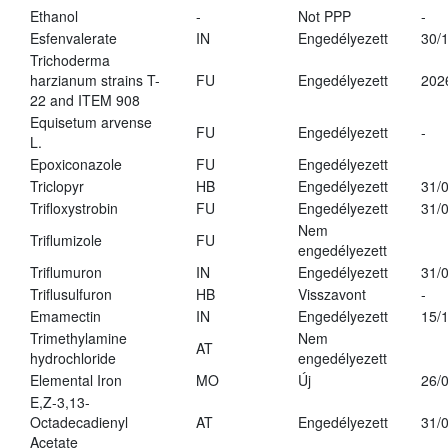
Ethanol
-
Not PPP
-
Esfenvalerate
IN
Engedélyezett
30/
Trichoderma
harzianum strains T-
FU
Engedélyezett
202
22 and ITEM 908
Equisetum arvense
FU
Engedélyezett
-
L.
Epoxiconazole
FU
Engedélyezett
Triclopyr
HB
Engedélyezett
31/
Trifloxystrobin
FU
Engedélyezett
31/
Nem
Triflumizole
FU
engedélyezett
Triflumuron
IN
Engedélyezett
31/
Triflusulfuron
HB
Visszavont
-
Emamectin
IN
Engedélyezett
15/
Trimethylamine
Nem
AT
hydrochloride
engedélyezett
Elemental Iron
MO
Új
26/
E,Z-3,13-
Octadecadienyl
AT
Engedélyezett
31/
Acetate