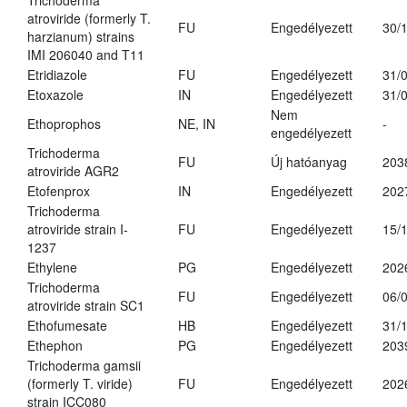
Trichoderma
atroviride (formerly T.
FU
Engedélyezett
30/
harzianum) strains
IMI 206040 and T11
Etridiazole
FU
Engedélyezett
31/
Etoxazole
IN
Engedélyezett
31/
Nem
Ethoprophos
NE, IN
-
engedélyezett
Trichoderma
FU
Új hatóanyag
203
atroviride AGR2
Etofenprox
IN
Engedélyezett
202
Trichoderma
atroviride strain I-
FU
Engedélyezett
15/
1237
Ethylene
PG
Engedélyezett
202
Trichoderma
FU
Engedélyezett
06/
atroviride strain SC1
Ethofumesate
HB
Engedélyezett
31/
Ethephon
PG
Engedélyezett
203
Trichoderma gamsii
(formerly T. viride)
FU
Engedélyezett
202
strain ICC080