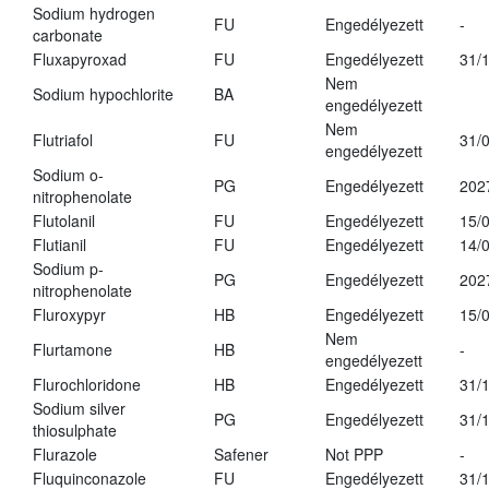
Sodium hydrogen
FU
Engedélyezett
-
carbonate
Fluxapyroxad
FU
Engedélyezett
31/
Nem
Sodium hypochlorite
BA
engedélyezett
Nem
Flutriafol
FU
31/
engedélyezett
Sodium o-
PG
Engedélyezett
202
nitrophenolate
Flutolanil
FU
Engedélyezett
15/
Flutianil
FU
Engedélyezett
14/
Sodium p-
PG
Engedélyezett
202
nitrophenolate
Fluroxypyr
HB
Engedélyezett
15/
Nem
Flurtamone
HB
-
engedélyezett
Flurochloridone
HB
Engedélyezett
31/
Sodium silver
PG
Engedélyezett
31/
thiosulphate
Flurazole
Safener
Not PPP
-
Fluquinconazole
FU
Engedélyezett
31/