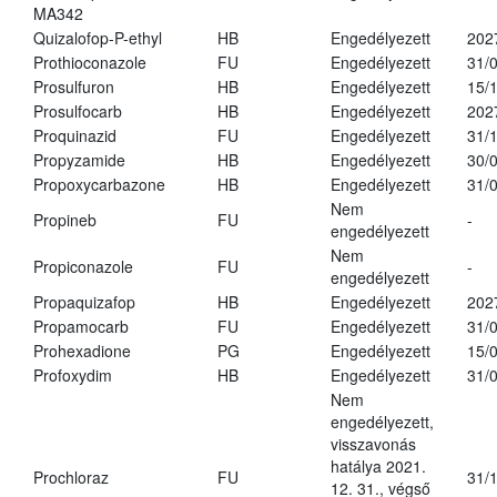
MA342
Quizalofop-P-ethyl
HB
Engedélyezett
202
Prothioconazole
FU
Engedélyezett
31/
Prosulfuron
HB
Engedélyezett
15/
Prosulfocarb
HB
Engedélyezett
202
Proquinazid
FU
Engedélyezett
31/
Propyzamide
HB
Engedélyezett
30/
Propoxycarbazone
HB
Engedélyezett
31/
Nem
Propineb
FU
-
engedélyezett
Nem
Propiconazole
FU
-
engedélyezett
Propaquizafop
HB
Engedélyezett
202
Propamocarb
FU
Engedélyezett
31/
Prohexadione
PG
Engedélyezett
15/
Profoxydim
HB
Engedélyezett
31/
Nem
engedélyezett,
visszavonás
hatálya 2021.
Prochloraz
FU
31/
12. 31., végső