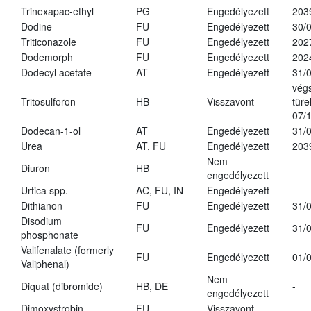
Trinexapac-ethyl
PG
Engedélyezett
203
Dodine
FU
Engedélyezett
30/
Triticonazole
FU
Engedélyezett
202
Dodemorph
FU
Engedélyezett
202
Dodecyl acetate
AT
Engedélyezett
31/
vég
Tritosulforon
HB
Visszavont
türe
07/
Dodecan-1-ol
AT
Engedélyezett
31/
Urea
AT, FU
Engedélyezett
203
Nem
Diuron
HB
engedélyezett
Urtica spp.
AC, FU, IN
Engedélyezett
-
Dithianon
FU
Engedélyezett
31/
Disodium
FU
Engedélyezett
31/
phosphonate
Valifenalate (formerly
FU
Engedélyezett
01/
Valiphenal)
Nem
Diquat (dibromide)
HB, DE
-
engedélyezett
Dimoxystrobin
FU
Visszavont
-