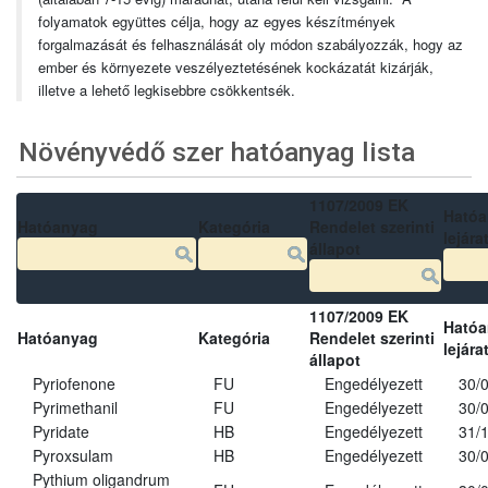
folyamatok együttes célja, hogy az egyes készítmények
forgalmazását és felhasználását oly módon szabályozzák, hogy az
ember és környezete veszélyeztetésének kockázatát kizárják,
illetve a lehető legkisebbre csökkentsék.
Növényvédő szer hatóanyag lista
1107/2009 EK
Ható
Hatóanyag
Kategória
Rendelet szerinti
lejára
állapot
1107/2009 EK
Ható
Hatóanyag
Kategória
Rendelet szerinti
lejára
állapot
Pyriofenone
FU
Engedélyezett
30/
Pyrimethanil
FU
Engedélyezett
30/
Pyridate
HB
Engedélyezett
31/
Pyroxsulam
HB
Engedélyezett
30/
Pythium oligandrum