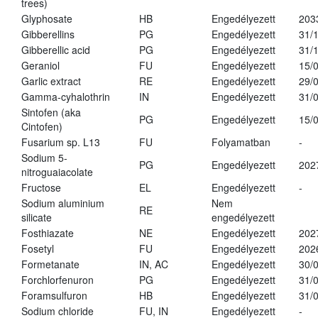
trees)
Glyphosate
HB
Engedélyezett
203
Gibberellins
PG
Engedélyezett
31/
Gibberellic acid
PG
Engedélyezett
31/
Geraniol
FU
Engedélyezett
15/
Garlic extract
RE
Engedélyezett
29/
Gamma-cyhalothrin
IN
Engedélyezett
31/
Sintofen (aka
PG
Engedélyezett
15/
Cintofen)
Fusarium sp. L13
FU
Folyamatban
-
Sodium 5-
PG
Engedélyezett
202
nitroguaiacolate
Fructose
EL
Engedélyezett
-
Sodium aluminium
Nem
RE
silicate
engedélyezett
Fosthiazate
NE
Engedélyezett
202
Fosetyl
FU
Engedélyezett
202
Formetanate
IN, AC
Engedélyezett
30/
Forchlorfenuron
PG
Engedélyezett
31/
Foramsulfuron
HB
Engedélyezett
31/
Sodium chloride
FU, IN
Engedélyezett
-