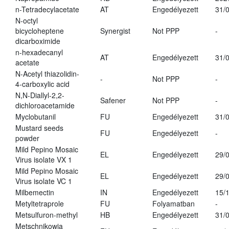
n-Tetradecylacetate
AT
Engedélyezett
31/
N-octyl
bicycloheptene
Synergist
Not PPP
-
dicarboximide
n-hexadecanyl
AT
Engedélyezett
31/
acetate
N-Acetyl thiazolidin-
-
Not PPP
-
4-carboxylic acid
N,N-Diallyl-2,2-
Safener
Not PPP
-
dichloroacetamide
Myclobutanil
FU
Engedélyezett
31/
Mustard seeds
FU
Engedélyezett
-
powder
Mild Pepino Mosaic
EL
Engedélyezett
29/
Virus isolate VX 1
Mild Pepino Mosaic
EL
Engedélyezett
29/
Virus isolate VC 1
Milbemectin
IN
Engedélyezett
15/
Metyltetraprole
FU
Folyamatban
-
Metsulfuron-methyl
HB
Engedélyezett
31/
Metschnikowia