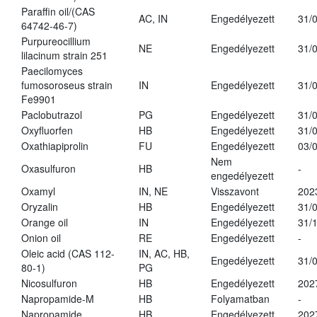
Paraffin oil/(CAS
AC, IN
Engedélyezett
31/
64742-46-7)
Purpureocillium
NE
Engedélyezett
31/
lilacinum strain 251
Paecilomyces
fumosoroseus strain
IN
Engedélyezett
31/
Fe9901
Paclobutrazol
PG
Engedélyezett
31/
Oxyfluorfen
HB
Engedélyezett
31/
Oxathiapiprolin
FU
Engedélyezett
03/
Nem
Oxasulfuron
HB
-
engedélyezett
Oxamyl
IN, NE
Visszavont
202
Oryzalin
HB
Engedélyezett
31/
Orange oil
IN
Engedélyezett
31/
Onion oil
RE
Engedélyezett
-
Oleic acid (CAS 112-
IN, AC, HB,
Engedélyezett
31/
80-1)
PG
Nicosulfuron
HB
Engedélyezett
202
Napropamide-M
HB
Folyamatban
-
Napropamide
HB
Engedélyezett
202