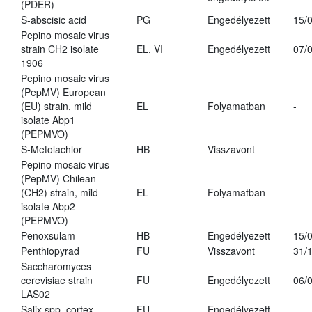
(PDER)
S-abscisic acid
PG
Engedélyezett
15/
Pepino mosaic virus
strain CH2 isolate
EL, VI
Engedélyezett
07/
1906
Pepino mosaic virus
(PepMV) European
(EU) strain, mild
EL
Folyamatban
-
isolate Abp1
(PEPMVO)
S-Metolachlor
HB
Visszavont
Pepino mosaic virus
(PepMV) Chilean
(CH2) strain, mild
EL
Folyamatban
-
isolate Abp2
(PEPMVO)
Penoxsulam
HB
Engedélyezett
15/
Penthiopyrad
FU
Visszavont
31/
Saccharomyces
cerevisiae strain
FU
Engedélyezett
06/
LAS02
Salix spp. cortex
FU
Engedélyezett
-