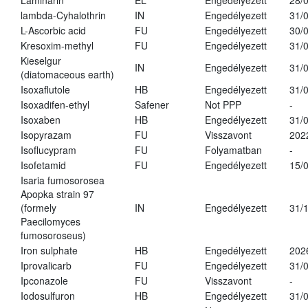
Laminarin
EL
Engedélyezett
28/
lambda-Cyhalothrin
IN
Engedélyezett
31/
L-Ascorbic acid
FU
Engedélyezett
30/
Kresoxim-methyl
FU
Engedélyezett
31/
Kieselgur
IN
Engedélyezett
31/
(diatomaceous earth)
Isoxaflutole
HB
Engedélyezett
31/
Isoxadifen-ethyl
Safener
Not PPP
-
Isoxaben
HB
Engedélyezett
31/
Isopyrazam
FU
Visszavont
202
Isoflucypram
FU
Folyamatban
-
Isofetamid
FU
Engedélyezett
15/
Isaria fumosorosea
Apopka strain 97
(formely
IN
Engedélyezett
31/
Paecilomyces
fumosoroseus)
Iron sulphate
HB
Engedélyezett
202
Iprovalicarb
FU
Engedélyezett
31/
Ipconazole
FU
Visszavont
-
Iodosulfuron
HB
Engedélyezett
31/