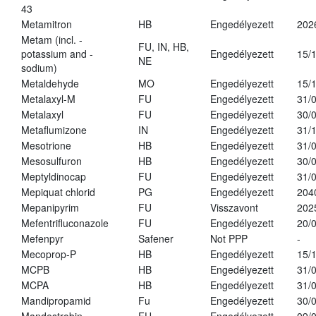
43
Metamitron
HB
Engedélyezett
202
Metam (incl. -
FU, IN, HB,
potassium and -
Engedélyezett
15/
NE
sodium)
Metaldehyde
MO
Engedélyezett
15/
Metalaxyl-M
FU
Engedélyezett
31/
Metalaxyl
FU
Engedélyezett
30/
Metaflumizone
IN
Engedélyezett
31/
Mesotrione
HB
Engedélyezett
31/
Mesosulfuron
HB
Engedélyezett
30/
Meptyldinocap
FU
Engedélyezett
31/
Mepiquat chlorid
PG
Engedélyezett
204
Mepanipyrim
FU
Visszavont
202
Mefentrifluconazole
FU
Engedélyezett
20/
Mefenpyr
Safener
Not PPP
-
Mecoprop-P
HB
Engedélyezett
15/
MCPB
HB
Engedélyezett
31/
MCPA
HB
Engedélyezett
31/
Mandipropamid
Fu
Engedélyezett
30/