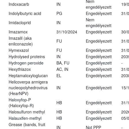
Nem
Indoxacarb
IN
19/
engedélyezett
Indolylbutyric acid
PG
Engedélyezett
31/
Nem
Imidacloprid
IN
engedélyezett
Imazamox
31/10/2024
Engedélyezett
30/
Imazalil (aka
FU
Engedélyezett
31/
enilconazole)
Hymexazol
FU
Engedélyezett
31/
Hydrolysed proteins
IN
Engedélyezett
203
Hydrogen peroxide
BA, FU
Engedélyezett
-
Hexythiazox
AC, IN
Engedélyezett
31/
Heptamaloxyloglucan
EL
Engedélyezett
203
Helicoverpa armigera
nucleopolyhedrovirus
IN
Engedélyezett
15/
(HearNPV)
Haloxyfop-P
HB
Engedélyezett
31/
(Haloxyfop-R)
Halosulfuron methyl
HB
Engedélyezett
202
Halauxifen-methyl
HB
Engedélyezett
05/
Grease (bands, fruit
IN
Not PPP
-