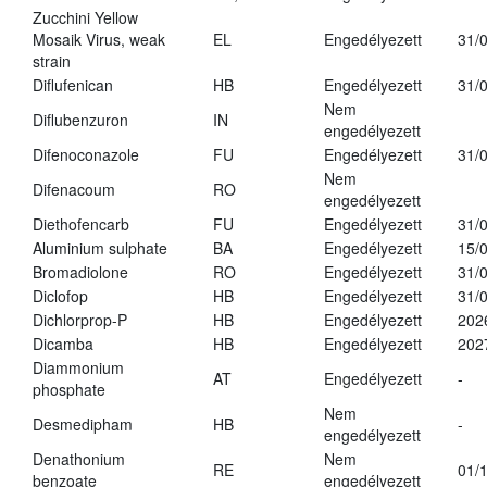
Zucchini Yellow
Mosaik Virus, weak
EL
Engedélyezett
31/
strain
Diflufenican
HB
Engedélyezett
31/
Nem
Diflubenzuron
IN
engedélyezett
Difenoconazole
FU
Engedélyezett
31/
Nem
Difenacoum
RO
engedélyezett
Diethofencarb
FU
Engedélyezett
31/
Aluminium sulphate
BA
Engedélyezett
15/
Bromadiolone
RO
Engedélyezett
31/
Diclofop
HB
Engedélyezett
31/
Dichlorprop-P
HB
Engedélyezett
202
Dicamba
HB
Engedélyezett
202
Diammonium
AT
Engedélyezett
-
phosphate
Nem
Desmedipham
HB
-
engedélyezett
Denathonium
Nem
RE
01/
benzoate
engedélyezett