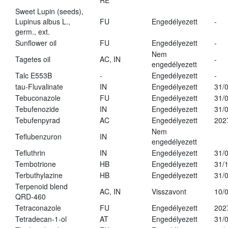
RE
Sweet Lupin (seeds),
Lupinus albus L.,
FU
Engedélyezett
-
germ., ext.
Sunflower oil
FU
Engedélyezett
-
Nem
Tagetes oil
AC, IN
-
engedélyezett
Talc E553B
-
Engedélyezett
-
tau-Fluvalinate
IN
Engedélyezett
31/
Tebuconazole
FU
Engedélyezett
31/
Tebufenozide
IN
Engedélyezett
31/
Tebufenpyrad
AC
Engedélyezett
202
Nem
Teflubenzuron
IN
engedélyezett
Tefluthrin
IN
Engedélyezett
31/
Tembotrione
HB
Engedélyezett
31/
Terbuthylazine
HB
Engedélyezett
31/
Terpenoid blend
AC, IN
Visszavont
10/
QRD-460
Tetraconazole
FU
Engedélyezett
202
Tetradecan-1-ol
AT
Engedélyezett
31/