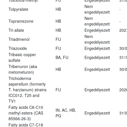
Tolclofos-methyl
FU
Engedélyezett
31/
Nem
Tolpyralate
HB
-
engedélyezett
Nem
Topramezone
HB
-
engedélyezett
Tri-allate
HB
Engedélyezett
202
Nem
Triadimenol
FU
engedélyezett
Triazoxide
FU
Engedélyezett
30/
Tribasic copper
BA, FU
Engedélyezett
31/
sulfate
Tribenuron (aka
HB
Engedélyezett
30/
metometuron)
Trichoderma
asperellum (formerly
T. harzianum) strains
FU
Engedélyezett
202
ICC012, T25 and
TV1
Fatty acids C8-C10
IN, AC, HB,
methyl esters (CAS
Engedélyezett
31/
PG
85566-26-3)
Fatty acids C7-C18