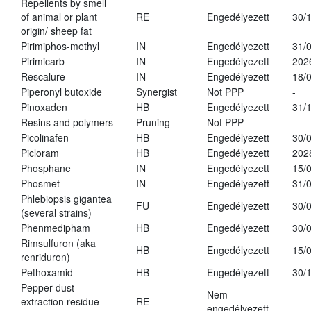
Repellents by smell
of animal or plant
RE
Engedélyezett
30/
origin/ sheep fat
Pirimiphos-methyl
IN
Engedélyezett
31/
Pirimicarb
IN
Engedélyezett
202
Rescalure
IN
Engedélyezett
18/
Piperonyl butoxide
Synergist
Not PPP
-
Pinoxaden
HB
Engedélyezett
31/
Resins and polymers
Pruning
Not PPP
-
Picolinafen
HB
Engedélyezett
30/
Picloram
HB
Engedélyezett
202
Phosphane
IN
Engedélyezett
15/
Phosmet
IN
Engedélyezett
31/
Phlebiopsis gigantea
FU
Engedélyezett
30/
(several strains)
Phenmedipham
HB
Engedélyezett
30/
Rimsulfuron (aka
HB
Engedélyezett
15/
renriduron)
Pethoxamid
HB
Engedélyezett
30/
Pepper dust
Nem
extraction residue
RE
engedélyezett