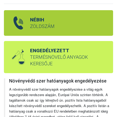
NÉBIH
ZÖLDSZÁM
ENGEDÉLYEZETT
TERMÉSNÖVELŐ ANYAGOK
KERESŐJE
Növényvédő szer hatóanyagok engedélyezése
A növényvédő szer hatóanyagok engedélyezése a világ egyik
legszigorúbb rendszere alapján, Európai Uniós szinten történik. A
tagállamok csak az így létrejövő ún. pozitív lista hatóanyagaiból
készített növényvédő szereket engedélyezhetik. A pozitív listán a
hatóanyag csak a vonatkozó EU rendeletben meghatározott ideig
(általában 7-15 évig) maradhat, utána felül kell vizsgálni. A