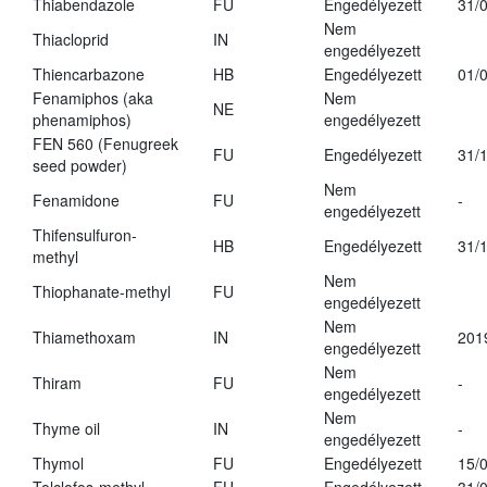
Thiabendazole
FU
Engedélyezett
31/
Nem
Thiacloprid
IN
engedélyezett
Thiencarbazone
HB
Engedélyezett
01/
Fenamiphos (aka
Nem
NE
phenamiphos)
engedélyezett
FEN 560 (Fenugreek
FU
Engedélyezett
31/
seed powder)
Nem
Fenamidone
FU
-
engedélyezett
Thifensulfuron-
HB
Engedélyezett
31/
methyl
Nem
Thiophanate-methyl
FU
engedélyezett
Nem
Thiamethoxam
IN
201
engedélyezett
Nem
Thiram
FU
-
engedélyezett
Nem
Thyme oil
IN
-
engedélyezett
Thymol
FU
Engedélyezett
15/