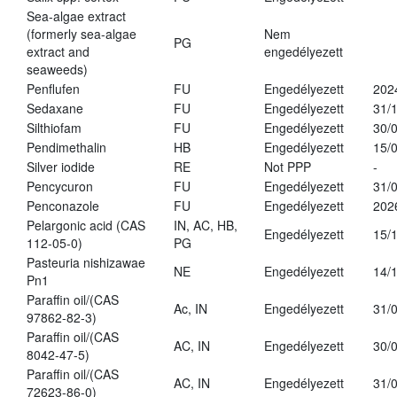
Sea-algae extract
(formerly sea-algae
Nem
PG
extract and
engedélyezett
seaweeds)
Penflufen
FU
Engedélyezett
202
Sedaxane
FU
Engedélyezett
31/
Silthiofam
FU
Engedélyezett
30/
Pendimethalin
HB
Engedélyezett
15/
Silver iodide
RE
Not PPP
-
Pencycuron
FU
Engedélyezett
31/
Penconazole
FU
Engedélyezett
202
Pelargonic acid (CAS
IN, AC, HB,
Engedélyezett
15/
112-05-0)
PG
Pasteuria nishizawae
NE
Engedélyezett
14/
Pn1
Paraffin oil/(CAS
Ac, IN
Engedélyezett
31/
97862-82-3)
Paraffin oil/(CAS
AC, IN
Engedélyezett
30/
8042-47-5)
Paraffin oil/(CAS
AC, IN
Engedélyezett
31/
72623-86-0)