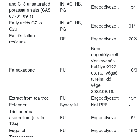
and C18 unsaturated
IN, AC, HB,
Engedélyezett
15/
potassium salts (CAS
PG
67701-09-1)
Fatty acids C7 to
IN, AC, HB,
Engedélyezett
01/
C20
PG
Fat distilation
RE
Engedélyezett
202
residues
Nem
engedélyezett,
visszavonás
hatálya 2022.
Famoxadone
FU
16/
03.16., végső
türelmi idő
vége
2022.09.16.
Extract from tea tree
FU
Engedélyezett
15/
Extender
Synergist
Not PPP
-
Trichoderma
asperellum (strain
FU
Engedélyezett
15/
T34)
Eugenol
FU
Engedélyezett
15/