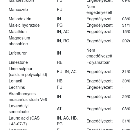
Mandestrobin
FU
Engedélyezett
09/
Nem
Mancozeb
FU
engedélyezett
Maltodextrin
IN
Engedélyezett
03/
Maleic hydrazide
PG
Engedélyezett
31/
Malathion
IN, AC
Engedélyezett
15/
Magnesium
IN, RO
Engedélyezett
202
phosphide
Nem
Lufenuron
IN
engedélyezett
Limestone
RE
Folyamatban
Lime sulphur
FU, IN, AC
Engedélyezett
31/
(calcium polysulphid)
Lenacil
HB
Engedélyezett
30/
Lecithins
FU
Engedélyezett
-
Akanthomyces
IN
Engedélyezett
29/
muscarius strain Ve6
Lavandulyl
AT
Engedélyezett
03/
senecioate
Lauric acid (CAS
IN, AC, HB,
Engedélyezett
31/
143-07-7)
PG