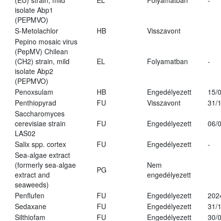
(EU) strain, mild
EL
Folyamatban
-
isolate Abp1
(PEPMVO)
S-Metolachlor
HB
Visszavont
Pepino mosaic virus
(PepMV) Chilean
(CH2) strain, mild
EL
Folyamatban
-
isolate Abp2
(PEPMVO)
Penoxsulam
HB
Engedélyezett
15/
Penthiopyrad
FU
Visszavont
31/
Saccharomyces
cerevisiae strain
FU
Engedélyezett
06/
LAS02
Salix spp. cortex
FU
Engedélyezett
-
Sea-algae extract
(formerly sea-algae
Nem
PG
extract and
engedélyezett
seaweeds)
Penflufen
FU
Engedélyezett
202
Sedaxane
FU
Engedélyezett
31/
Silthiofam
FU
Engedélyezett
30/