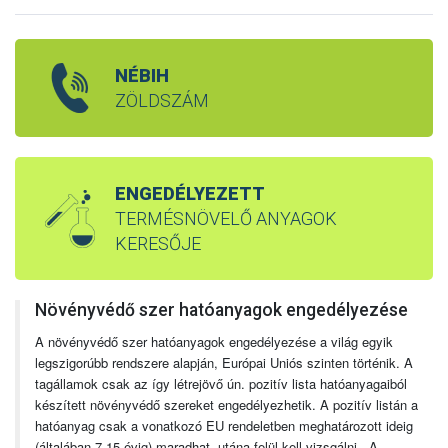
NÉBIH
ZÖLDSZÁM
ENGEDÉLYEZETT
TERMÉSNÖVELŐ ANYAGOK
KERESŐJE
Növényvédő szer hatóanyagok engedélyezése
A növényvédő szer hatóanyagok engedélyezése a világ egyik
legszigorúbb rendszere alapján, Európai Uniós szinten történik. A
tagállamok csak az így létrejövő ún. pozitív lista hatóanyagaiból
készített növényvédő szereket engedélyezhetik. A pozitív listán a
hatóanyag csak a vonatkozó EU rendeletben meghatározott ideig
(általában 7-15 évig) maradhat, utána felül kell vizsgálni. A