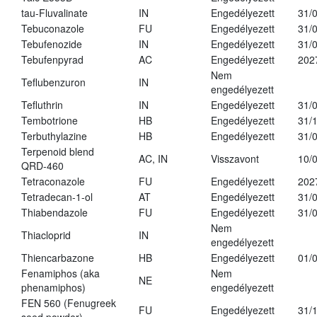
tau-Fluvalinate
IN
Engedélyezett
31/
Tebuconazole
FU
Engedélyezett
31/
Tebufenozide
IN
Engedélyezett
31/
Tebufenpyrad
AC
Engedélyezett
202
Nem
Teflubenzuron
IN
engedélyezett
Tefluthrin
IN
Engedélyezett
31/
Tembotrione
HB
Engedélyezett
31/
Terbuthylazine
HB
Engedélyezett
31/
Terpenoid blend
AC, IN
Visszavont
10/
QRD-460
Tetraconazole
FU
Engedélyezett
202
Tetradecan-1-ol
AT
Engedélyezett
31/
Thiabendazole
FU
Engedélyezett
31/
Nem
Thiacloprid
IN
engedélyezett
Thiencarbazone
HB
Engedélyezett
01/
Fenamiphos (aka
Nem
NE
phenamiphos)
engedélyezett
FEN 560 (Fenugreek
FU
Engedélyezett
31/