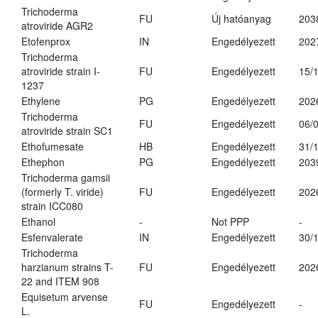
Trichoderma
FU
Új hatóanyag
203
atroviride AGR2
Etofenprox
IN
Engedélyezett
202
Trichoderma
atroviride strain I-
FU
Engedélyezett
15/
1237
Ethylene
PG
Engedélyezett
202
Trichoderma
FU
Engedélyezett
06/
atroviride strain SC1
Ethofumesate
HB
Engedélyezett
31/
Ethephon
PG
Engedélyezett
203
Trichoderma gamsii
(formerly T. viride)
FU
Engedélyezett
202
strain ICC080
Ethanol
-
Not PPP
-
Esfenvalerate
IN
Engedélyezett
30/
Trichoderma
harzianum strains T-
FU
Engedélyezett
202
22 and ITEM 908
Equisetum arvense
FU
Engedélyezett
-
L.