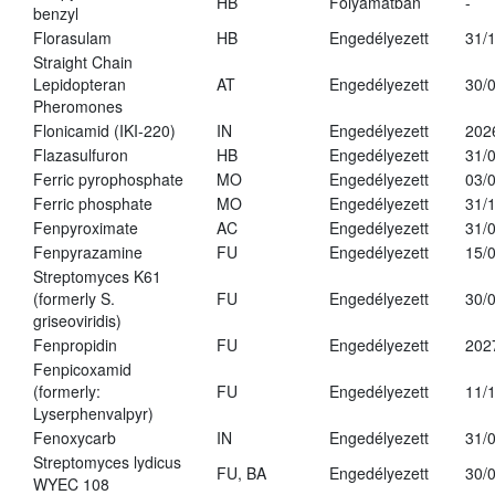
HB
Folyamatban
-
benzyl
Florasulam
HB
Engedélyezett
31/
Straight Chain
Lepidopteran
AT
Engedélyezett
30/
Pheromones
Flonicamid (IKI-220)
IN
Engedélyezett
202
Flazasulfuron
HB
Engedélyezett
31/
Ferric pyrophosphate
MO
Engedélyezett
03/
Ferric phosphate
MO
Engedélyezett
31/
Fenpyroximate
AC
Engedélyezett
31/
Fenpyrazamine
FU
Engedélyezett
15/
Streptomyces K61
(formerly S.
FU
Engedélyezett
30/
griseoviridis)
Fenpropidin
FU
Engedélyezett
202
Fenpicoxamid
(formerly:
FU
Engedélyezett
11/
Lyserphenvalpyr)
Fenoxycarb
IN
Engedélyezett
31/
Streptomyces lydicus
FU, BA
Engedélyezett
30/
WYEC 108