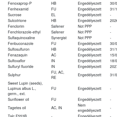
Fenoxaprop-P
HB
Engedélyezett
30/
Fenhexamid
FU
Engedélyezett
31/
Sucrose
EL
Engedélyezett
-
Sulcotrione
HB
Engedélyezett
202
Fenclorim
Safener
Not PPP
-
Fenchlorazole-ethyl
Safener
Not PPP
-
Sulfaquinoxaline
Synergist
Not PPP
-
Fenbuconazole
FU
Engedélyezett
30/
Sulfosulfuron
HB
Engedélyezett
31/
Fenazaquin
AC
Engedélyezett
15/
Sulfoxaflor
IN
Engedélyezett
18/
Sulfuryl fluoride
IN
Engedélyezett
202
FU, AC,
Sulphur
Engedélyezett
31/
RE
Sweet Lupin (seeds),
Lupinus albus L.,
FU
Engedélyezett
-
germ., ext.
Sunflower oil
FU
Engedélyezett
-
Nem
Tagetes oil
AC, IN
-
engedélyezett
Talc E553B
-
Engedélyezett
-