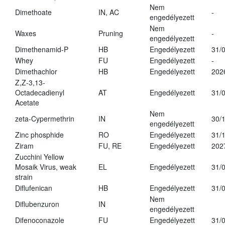
Nem
Dimethoate
IN, AC
-
engedélyezett
Nem
Waxes
Pruning
-
engedélyezett
Dimethenamid-P
HB
Engedélyezett
31/
Whey
FU
Engedélyezett
-
Dimethachlor
HB
Engedélyezett
202
Z,Z-3,13-
Octadecadienyl
AT
Engedélyezett
31/
Acetate
Nem
zeta-Cypermethrin
IN
30/
engedélyezett
Zinc phosphide
RO
Engedélyezett
31/
Ziram
FU, RE
Engedélyezett
202
Zucchini Yellow
Mosaik Virus, weak
EL
Engedélyezett
31/
strain
Diflufenican
HB
Engedélyezett
31/
Nem
Diflubenzuron
IN
engedélyezett
Difenoconazole
FU
Engedélyezett
31/