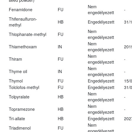
seed powder)
Nem
Fenamidone
FU
-
engedélyezett
Thifensulfuron-
HB
Engedélyezett
31/
methyl
Nem
Thiophanate-methyl
FU
engedélyezett
Nem
Thiamethoxam
IN
201
engedélyezett
Nem
Thiram
FU
-
engedélyezett
Nem
Thyme oil
IN
-
engedélyezett
Thymol
FU
Engedélyezett
15/
Tolclofos-methyl
FU
Engedélyezett
31/
Nem
Tolpyralate
HB
-
engedélyezett
Nem
Topramezone
HB
-
engedélyezett
Tri-allate
HB
Engedélyezett
202
Nem
Triadimenol
FU
engedélyezett