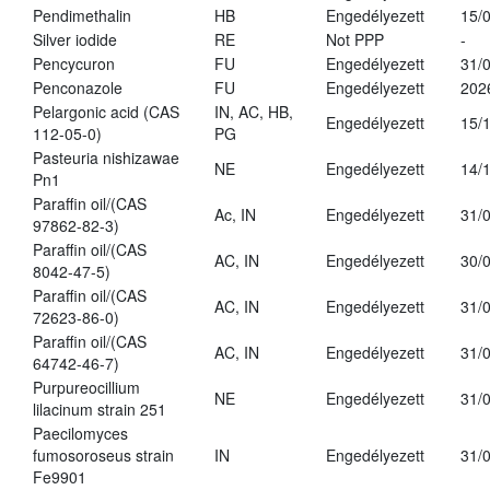
Pendimethalin
HB
Engedélyezett
15/
Silver iodide
RE
Not PPP
-
Pencycuron
FU
Engedélyezett
31/
Penconazole
FU
Engedélyezett
202
Pelargonic acid (CAS
IN, AC, HB,
Engedélyezett
15/
112-05-0)
PG
Pasteuria nishizawae
NE
Engedélyezett
14/
Pn1
Paraffin oil/(CAS
Ac, IN
Engedélyezett
31/
97862-82-3)
Paraffin oil/(CAS
AC, IN
Engedélyezett
30/
8042-47-5)
Paraffin oil/(CAS
AC, IN
Engedélyezett
31/
72623-86-0)
Paraffin oil/(CAS
AC, IN
Engedélyezett
31/
64742-46-7)
Purpureocillium
NE
Engedélyezett
31/
lilacinum strain 251
Paecilomyces
fumosoroseus strain
IN
Engedélyezett
31/
Fe9901