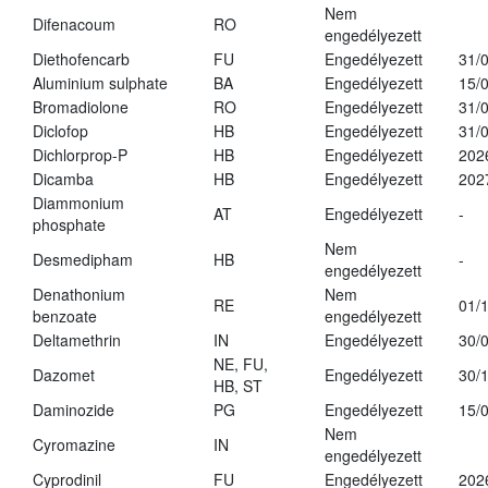
Nem
Difenacoum
RO
engedélyezett
Diethofencarb
FU
Engedélyezett
31/
Aluminium sulphate
BA
Engedélyezett
15/
Bromadiolone
RO
Engedélyezett
31/
Diclofop
HB
Engedélyezett
31/
Dichlorprop-P
HB
Engedélyezett
202
Dicamba
HB
Engedélyezett
202
Diammonium
AT
Engedélyezett
-
phosphate
Nem
Desmedipham
HB
-
engedélyezett
Denathonium
Nem
RE
01/
benzoate
engedélyezett
Deltamethrin
IN
Engedélyezett
30/
NE, FU,
Dazomet
Engedélyezett
30/
HB, ST
Daminozide
PG
Engedélyezett
15/
Nem
Cyromazine
IN
engedélyezett
Cyprodinil
FU
Engedélyezett
202