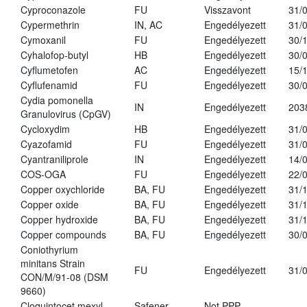
Cyproconazole
FU
Visszavont
31/
Cypermethrin
IN, AC
Engedélyezett
31/
Cymoxanil
FU
Engedélyezett
30/
Cyhalofop-butyl
HB
Engedélyezett
30/
Cyflumetofen
AC
Engedélyezett
15/
Cyflufenamid
FU
Engedélyezett
30/
Cydia pomonella
IN
Engedélyezett
203
Granulovirus (CpGV)
Cycloxydim
HB
Engedélyezett
31/
Cyazofamid
FU
Engedélyezett
31/
Cyantraniliprole
IN
Engedélyezett
14/
COS-OGA
FU
Engedélyezett
22/
Copper oxychloride
BA, FU
Engedélyezett
31/
Copper oxide
BA, FU
Engedélyezett
31/
Copper hydroxide
BA, FU
Engedélyezett
31/
Copper compounds
BA, FU
Engedélyezett
30/
Coniothyrium
minitans Strain
FU
Engedélyezett
31/
CON/M/91-08 (DSM
9660)
Cloquintocet mexyl
Safener
Not PPP
-