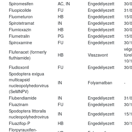
Spiromesifen
AC, IN
Engedélyezett
30/
Fluopicolide
FU
Engedélyezett
31/
Fluometuron
HB
Engedélyezett
15/
Spirotetramat
IN
Engedélyezett
30/
Flumioxazin
HB
Engedélyezett
30/
Flumetralin
PG
Engedélyezett
15/
Spiroxamine
FU
Engedélyezett
30/
vég
Flufenacet (formerly
HB
Visszavont
türe
fluthiamide)
10/
Fludioxonil
FU
Engedélyezett
30/
Spodoptera exigua
multicapsid
IN
Folyamatban
-
nucleopolyhedorvirus
(SeMNPV)
Flubendiamide
IN
Engedélyezett
31/
Fluazinam
FU
Engedélyezett
30/
Spodoptera littoralis
IN
Engedélyezett
15/
nucleopolyhedrovirus
Fluazifop-P
HB
Engedélyezett
30/
Florpyrauxifen-