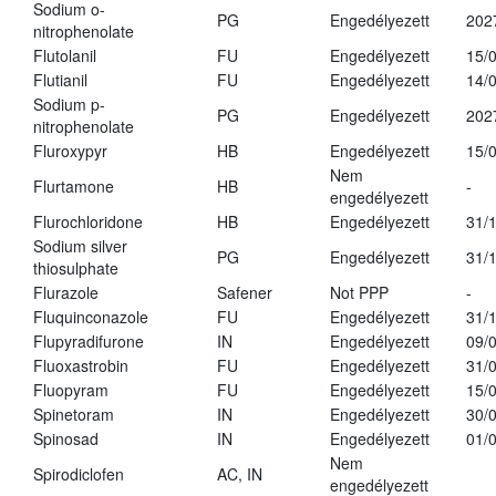
Sodium o-
PG
Engedélyezett
202
nitrophenolate
Flutolanil
FU
Engedélyezett
15/
Flutianil
FU
Engedélyezett
14/
Sodium p-
PG
Engedélyezett
202
nitrophenolate
Fluroxypyr
HB
Engedélyezett
15/
Nem
Flurtamone
HB
-
engedélyezett
Flurochloridone
HB
Engedélyezett
31/
Sodium silver
PG
Engedélyezett
31/
thiosulphate
Flurazole
Safener
Not PPP
-
Fluquinconazole
FU
Engedélyezett
31/
Flupyradifurone
IN
Engedélyezett
09/
Fluoxastrobin
FU
Engedélyezett
31/
Fluopyram
FU
Engedélyezett
15/
Spinetoram
IN
Engedélyezett
30/
Spinosad
IN
Engedélyezett
01/
Nem
Spirodiclofen
AC, IN
engedélyezett