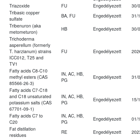
Triazoxide
FU
Engedélyezett
30/
Tribasic copper
BA, FU
Engedélyezett
31/
sulfate
Tribenuron (aka
HB
Engedélyezett
30/
metometuron)
Trichoderma
asperellum (formerly
T. harzianum) strains
FU
Engedélyezett
202
ICC012, T25 and
TV1
Fatty acids C8-C10
IN, AC, HB,
methyl esters (CAS
Engedélyezett
31/
PG
85566-26-3)
Fatty acids C7-C18
and C18 unsaturated
IN, AC, HB,
Engedélyezett
15/
potassium salts (CAS
PG
67701-09-1)
Fatty acids C7 to
IN, AC, HB,
Engedélyezett
01/
C20
PG
Fat distilation
RE
Engedélyezett
202
residues