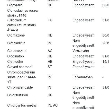
Clopyralid
HB
Engedélyezett
30/
Clonostachys rosea
strain J1446
(Gliocladium
FU
Engedélyezett
31/
catenulatum strain
J1446)
Clomazone
HB
Engedélyezett
30/
Nem
Clothiadinin
IN
201
engedélyezett
Clofentezine
AC
Visszavont
Clodinafop
HB
Engedélyezett
31/
Clethodim
HB
Engedélyezett
15/
Clayed charcoal
ST
Engedélyezett
-
Chromobacterium
subtsugae PRAA4-
IN
Folyamatban
-
1T
Chromafenozide
IN
Engedélyezett
31/
Nem
Chlorsulfuron
HB
engedélyezett
Nem
Chlorpyrifos-methyl
IN, AC
engedélyezett