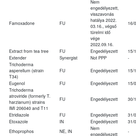
Nem
engedélyezett,
visszavonás
hatálya 2022.
Famoxadone
FU
16/
03.16., végső
türelmi idő
vége
2022.09.16.
Extract from tea tree
FU
Engedélyezett
15/
Extender
Synergist
Not PPP
-
Trichoderma
asperellum (strain
FU
Engedélyezett
15/
T34)
Eugenol
FU
Engedélyezett
15/
Trichoderma
atroviride (formerly T.
FU
Engedélyezett
30/
harzianum) strains
IMI 206040 and T11
Etridiazole
FU
Engedélyezett
31/
Etoxazole
IN
Engedélyezett
31/
Nem
Ethoprophos
NE, IN
-
engedélyezett