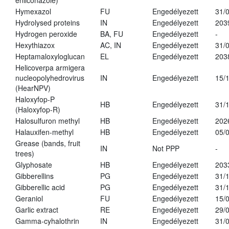
enilconazole)
Hymexazol
FU
Engedélyezett
31/
Hydrolysed proteins
IN
Engedélyezett
203
Hydrogen peroxide
BA, FU
Engedélyezett
-
Hexythiazox
AC, IN
Engedélyezett
31/
Heptamaloxyloglucan
EL
Engedélyezett
203
Helicoverpa armigera
nucleopolyhedrovirus
IN
Engedélyezett
15/
(HearNPV)
Haloxyfop-P
HB
Engedélyezett
31/
(Haloxyfop-R)
Halosulfuron methyl
HB
Engedélyezett
202
Halauxifen-methyl
HB
Engedélyezett
05/
Grease (bands, fruit
IN
Not PPP
-
trees)
Glyphosate
HB
Engedélyezett
203
Gibberellins
PG
Engedélyezett
31/
Gibberellic acid
PG
Engedélyezett
31/
Geraniol
FU
Engedélyezett
15/
Garlic extract
RE
Engedélyezett
29/
Gamma-cyhalothrin
IN
Engedélyezett
31/