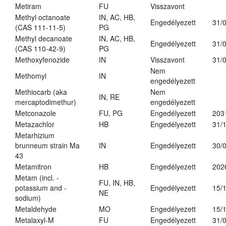
Metiram
FU
Visszavont
Methyl octanoate
IN, AC, HB,
Engedélyezett
31/
(CAS 111-11-5)
PG
Methyl decanoate
IN, AC, HB,
Engedélyezett
31/
(CAS 110-42-9)
PG
Methoxyfenozide
IN
Visszavont
31/
Nem
Methomyl
IN
engedélyezett
Methiocarb (aka
Nem
IN, RE
mercaptodimethur)
engedélyezett
Metconazole
FU, PG
Engedélyezett
203
Metazachlor
HB
Engedélyezett
31/
Metarhizium
brunneum strain Ma
IN
Engedélyezett
30/
43
Metamitron
HB
Engedélyezett
202
Metam (incl. -
FU, IN, HB,
potassium and -
Engedélyezett
15/
NE
sodium)
Metaldehyde
MO
Engedélyezett
15/
Metalaxyl-M
FU
Engedélyezett
31/