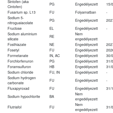
Sintofen (aka
PG
Engedélyezett
15/
Cintofen)
Fusarium sp. L13
FU
Folyamatban
-
Sodium 5-
PG
Engedélyezett
202
nitroguaiacolate
Fructose
EL
Engedélyezett
-
Sodium aluminium
Nem
RE
silicate
engedélyezett
Fosthiazate
NE
Engedélyezett
202
Fosetyl
FU
Engedélyezett
202
Formetanate
IN, AC
Engedélyezett
30/
Forchlorfenuron
PG
Engedélyezett
31/
Foramsulfuron
HB
Engedélyezett
31/
Sodium chloride
FU, IN
Engedélyezett
-
Sodium hydrogen
FU
Engedélyezett
-
carbonate
Fluxapyroxad
FU
Engedélyezett
31/
Nem
Sodium hypochlorite
BA
engedélyezett
Nem
Flutriafol
FU
31/
engedélyezett