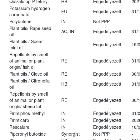
Quizalofop-P-tefuryl
HB
Engedélyezett
202
Potassium hydrogen
FU
Engedélyezett
31/
carbonate
Polybutene
IN
Not PPP
-
Plant oils/ Rape seed
AC, IN
Engedélyezett
31/
oil
Plant oils / Spear
-
Engedélyezett
15/
mint oil
Repellents by smell
of animal or plant
RE
Engedélyezett
31/
origin/ fish oil
Plant oils / Clove oil
RE
Engedélyezett
30/
Plant oils / Citronella
HB
Engedélyezett
31/
oil
Repellents by smell
of animal or plant
RE
Engedélyezett
30/
origin/ sheep fat
Pirimiphos-methyl
IN
Engedélyezett
31/
Pirimicarb
IN
Engedélyezett
202
Rescalure
IN
Engedélyezett
18/
Piperonyl butoxide
Synergist
Not PPP
-