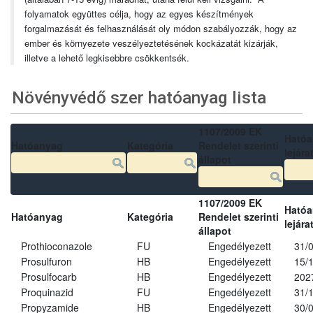
folyamatok együttes célja, hogy az egyes készítmények
forgalmazását és felhasználását oly módon szabályozzák, hogy az
ember és környezete veszélyeztetésének kockázatát kizárják,
illetve a lehető legkisebbre csökkentsék.
Növényvédő szer hatóanyag lista
1107/2009 EK
Ható
Hatóanyag
Kategória
Rendelet szerinti
lejára
állapot
1107/2009 EK
Ható
Hatóanyag
Kategória
Rendelet szerinti
lejára
állapot
Prothioconazole
FU
Engedélyezett
31/
Prosulfuron
HB
Engedélyezett
15/
Prosulfocarb
HB
Engedélyezett
202
Proquinazid
FU
Engedélyezett
31/
Propyzamide
HB
Engedélyezett
30/