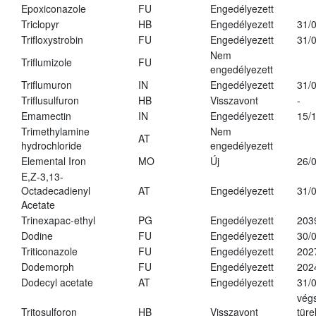
Epoxiconazole
FU
Engedélyezett
Triclopyr
HB
Engedélyezett
31/
Trifloxystrobin
FU
Engedélyezett
31/
Nem
Triflumizole
FU
engedélyezett
Triflumuron
IN
Engedélyezett
31/
Triflusulfuron
HB
Visszavont
-
Emamectin
IN
Engedélyezett
15/
Trimethylamine
Nem
AT
hydrochloride
engedélyezett
Elemental Iron
MO
Új
26/
E,Z-3,13-
Octadecadienyl
AT
Engedélyezett
31/
Acetate
Trinexapac-ethyl
PG
Engedélyezett
203
Dodine
FU
Engedélyezett
30/
Triticonazole
FU
Engedélyezett
202
Dodemorph
FU
Engedélyezett
202
Dodecyl acetate
AT
Engedélyezett
31/
vég
Tritosulforon
HB
Visszavont
türe