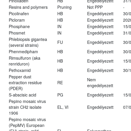
Pinoxaden
HB
Engedélyezett
31/
Resins and polymers
Pruning
Not PPP
-
Picolinafen
HB
Engedélyezett
30/
Picloram
HB
Engedélyezett
202
Phosphane
IN
Engedélyezett
15/
Phosmet
IN
Engedélyezett
31/
Phlebiopsis gigantea
FU
Engedélyezett
30/
(several strains)
Phenmedipham
HB
Engedélyezett
30/
Rimsulfuron (aka
HB
Engedélyezett
15/
renriduron)
Pethoxamid
HB
Engedélyezett
30/
Pepper dust
Nem
extraction residue
RE
engedélyezett
(PDER)
S-abscisic acid
PG
Engedélyezett
15/
Pepino mosaic virus
strain CH2 isolate
EL, VI
Engedélyezett
07/
1906
Pepino mosaic virus
(PepMV) European