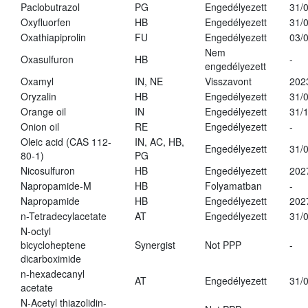
Paclobutrazol
PG
Engedélyezett
31/
Oxyfluorfen
HB
Engedélyezett
31/
Oxathiapiprolin
FU
Engedélyezett
03/
Nem
Oxasulfuron
HB
-
engedélyezett
Oxamyl
IN, NE
Visszavont
202
Oryzalin
HB
Engedélyezett
31/
Orange oil
IN
Engedélyezett
31/
Onion oil
RE
Engedélyezett
-
Oleic acid (CAS 112-
IN, AC, HB,
Engedélyezett
31/
80-1)
PG
Nicosulfuron
HB
Engedélyezett
202
Napropamide-M
HB
Folyamatban
-
Napropamide
HB
Engedélyezett
202
n-Tetradecylacetate
AT
Engedélyezett
31/
N-octyl
bicycloheptene
Synergist
Not PPP
-
dicarboximide
n-hexadecanyl
AT
Engedélyezett
31/
acetate
N-Acetyl thiazolidin-