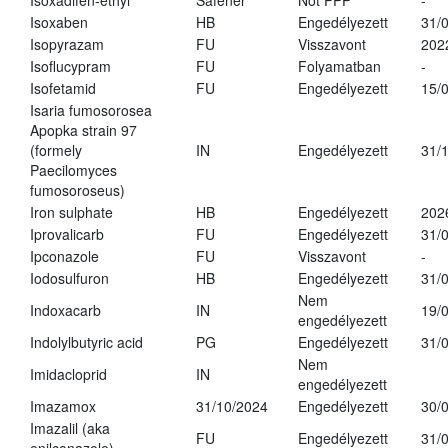
Isoxadifen-ethyl
Safener
Not PPP
-
Isoxaben
HB
Engedélyezett
31/
Isopyrazam
FU
Visszavont
202
Isoflucypram
FU
Folyamatban
-
Isofetamid
FU
Engedélyezett
15/
Isaria fumosorosea
Apopka strain 97
(formely
IN
Engedélyezett
31/
Paecilomyces
fumosoroseus)
Iron sulphate
HB
Engedélyezett
202
Iprovalicarb
FU
Engedélyezett
31/
Ipconazole
FU
Visszavont
-
Iodosulfuron
HB
Engedélyezett
31/
Nem
Indoxacarb
IN
19/
engedélyezett
Indolylbutyric acid
PG
Engedélyezett
31/
Nem
Imidacloprid
IN
engedélyezett
Imazamox
31/10/2024
Engedélyezett
30/
Imazalil (aka
FU
Engedélyezett
31/