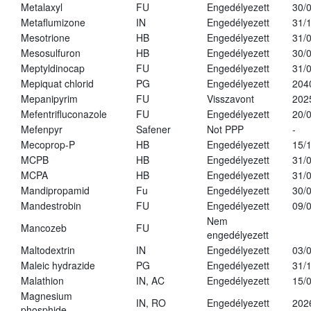
Metalaxyl
FU
Engedélyezett
30/
Metaflumizone
IN
Engedélyezett
31/
Mesotrione
HB
Engedélyezett
31/
Mesosulfuron
HB
Engedélyezett
30/
Meptyldinocap
FU
Engedélyezett
31/
Mepiquat chlorid
PG
Engedélyezett
204
Mepanipyrim
FU
Visszavont
202
Mefentrifluconazole
FU
Engedélyezett
20/
Mefenpyr
Safener
Not PPP
-
Mecoprop-P
HB
Engedélyezett
15/
MCPB
HB
Engedélyezett
31/
MCPA
HB
Engedélyezett
31/
Mandipropamid
Fu
Engedélyezett
30/
Mandestrobin
FU
Engedélyezett
09/
Nem
Mancozeb
FU
engedélyezett
Maltodextrin
IN
Engedélyezett
03/
Maleic hydrazide
PG
Engedélyezett
31/
Malathion
IN, AC
Engedélyezett
15/
Magnesium
IN, RO
Engedélyezett
202
phosphide