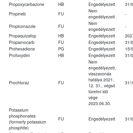
Propoxycarbazone
HB
Engedélyezett
31/
Nem
Propineb
FU
-
engedélyezett
Nem
Propiconazole
FU
-
engedélyezett
Propaquizafop
HB
Engedélyezett
202
Propamocarb
FU
Engedélyezett
31/
Prohexadione
PG
Engedélyezett
15/
Profoxydim
HB
Engedélyezett
31/
Nem
engedélyezett,
visszavonás
hatálya 2021.
Prochloraz
FU
31/
12. 31., végső
türelmi idő
vége
2023.06.30.
Potassium
phosphonates
FU
Engedélyezett
31/
(formerly potassium
phosphite)