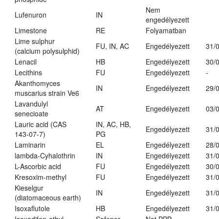
Nem
Lufenuron
IN
engedélyezett
Limestone
RE
Folyamatban
Lime sulphur
FU, IN, AC
Engedélyezett
31/
(calcium polysulphid)
Lenacil
HB
Engedélyezett
30/
Lecithins
FU
Engedélyezett
-
Akanthomyces
IN
Engedélyezett
29/
muscarius strain Ve6
Lavandulyl
AT
Engedélyezett
03/
senecioate
Lauric acid (CAS
IN, AC, HB,
Engedélyezett
31/
143-07-7)
PG
Laminarin
EL
Engedélyezett
28/
lambda-Cyhalothrin
IN
Engedélyezett
31/
L-Ascorbic acid
FU
Engedélyezett
30/
Kresoxim-methyl
FU
Engedélyezett
31/
Kieselgur
IN
Engedélyezett
31/
(diatomaceous earth)
Isoxaflutole
HB
Engedélyezett
31/