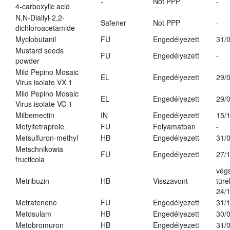
-
Not PPP
-
4-carboxylic acid
N,N-Diallyl-2,2-
Safener
Not PPP
-
dichloroacetamide
Myclobutanil
FU
Engedélyezett
31/
Mustard seeds
FU
Engedélyezett
-
powder
Mild Pepino Mosaic
EL
Engedélyezett
29/
Virus isolate VX 1
Mild Pepino Mosaic
EL
Engedélyezett
29/
Virus isolate VC 1
Milbemectin
IN
Engedélyezett
15/
Metyltetraprole
FU
Folyamatban
-
Metsulfuron-methyl
HB
Engedélyezett
31/
Metschnikowia
FU
Engedélyezett
27/
fructicola
vég
Metribuzin
HB
Visszavont
türe
24/
Metrafenone
FU
Engedélyezett
31/
Metosulam
HB
Engedélyezett
30/
Metobromuron
HB
Engedélyezett
31/