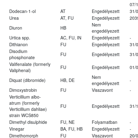
07/
Dodecan-1-ol
AT
Engedélyezett
31/
Urea
AT, FU
Engedélyezett
203
Nem
Diuron
HB
engedélyezett
Urtica spp.
AC, FU, IN
Engedélyezett
-
Dithianon
FU
Engedélyezett
31/
Disodium
FU
Engedélyezett
31/
phosphonate
Valifenalate (formerly
FU
Engedélyezett
01/
Valiphenal)
Nem
Diquat (dibromide)
HB, DE
-
engedélyezett
Dimoxystrobin
FU
Visszavont
-
Verticillium albo-
atrum (formerly
FU
Engedélyezett
31/
Verticillium dahliae)
strain WCS850
Dimethyl disulphide
FU, NE
Folyamatban
-
Vinegar
BA, FU, HB
Engedélyezett
-
Dimethomorph
FU
Visszavont
20/