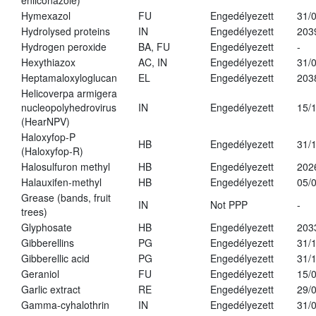
enilconazole)
Hymexazol
FU
Engedélyezett
31/
Hydrolysed proteins
IN
Engedélyezett
203
Hydrogen peroxide
BA, FU
Engedélyezett
-
Hexythiazox
AC, IN
Engedélyezett
31/
Heptamaloxyloglucan
EL
Engedélyezett
203
Helicoverpa armigera
nucleopolyhedrovirus
IN
Engedélyezett
15/
(HearNPV)
Haloxyfop-P
HB
Engedélyezett
31/
(Haloxyfop-R)
Halosulfuron methyl
HB
Engedélyezett
202
Halauxifen-methyl
HB
Engedélyezett
05/
Grease (bands, fruit
IN
Not PPP
-
trees)
Glyphosate
HB
Engedélyezett
203
Gibberellins
PG
Engedélyezett
31/
Gibberellic acid
PG
Engedélyezett
31/
Geraniol
FU
Engedélyezett
15/
Garlic extract
RE
Engedélyezett
29/
Gamma-cyhalothrin
IN
Engedélyezett
31/