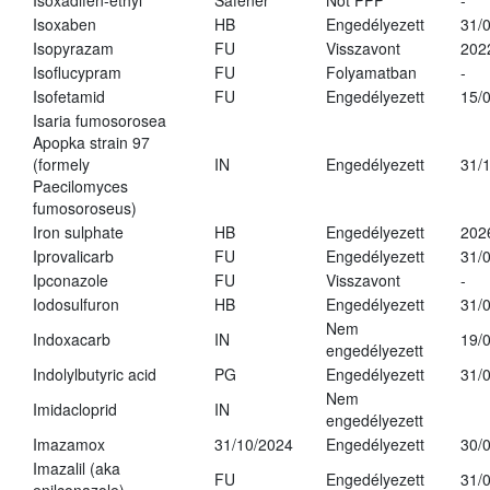
Isoxadifen-ethyl
Safener
Not PPP
-
Isoxaben
HB
Engedélyezett
31/
Isopyrazam
FU
Visszavont
202
Isoflucypram
FU
Folyamatban
-
Isofetamid
FU
Engedélyezett
15/
Isaria fumosorosea
Apopka strain 97
(formely
IN
Engedélyezett
31/
Paecilomyces
fumosoroseus)
Iron sulphate
HB
Engedélyezett
202
Iprovalicarb
FU
Engedélyezett
31/
Ipconazole
FU
Visszavont
-
Iodosulfuron
HB
Engedélyezett
31/
Nem
Indoxacarb
IN
19/
engedélyezett
Indolylbutyric acid
PG
Engedélyezett
31/
Nem
Imidacloprid
IN
engedélyezett
Imazamox
31/10/2024
Engedélyezett
30/
Imazalil (aka
FU
Engedélyezett
31/