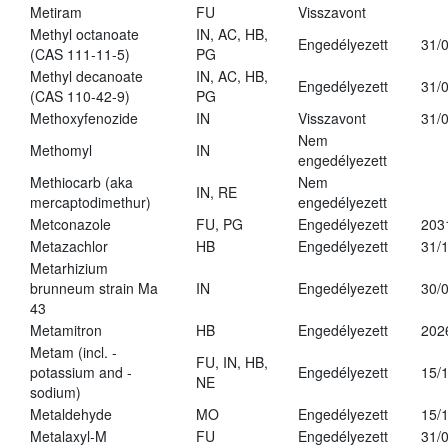
Metiram
FU
Visszavont
Methyl octanoate
IN, AC, HB,
Engedélyezett
31/
(CAS 111-11-5)
PG
Methyl decanoate
IN, AC, HB,
Engedélyezett
31/
(CAS 110-42-9)
PG
Methoxyfenozide
IN
Visszavont
31/
Nem
Methomyl
IN
engedélyezett
Methiocarb (aka
Nem
IN, RE
mercaptodimethur)
engedélyezett
Metconazole
FU, PG
Engedélyezett
203
Metazachlor
HB
Engedélyezett
31/
Metarhizium
brunneum strain Ma
IN
Engedélyezett
30/
43
Metamitron
HB
Engedélyezett
202
Metam (incl. -
FU, IN, HB,
potassium and -
Engedélyezett
15/
NE
sodium)
Metaldehyde
MO
Engedélyezett
15/
Metalaxyl-M
FU
Engedélyezett
31/