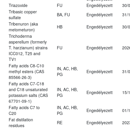
Triazoxide
FU
Engedélyezett
30/
Tribasic copper
BA, FU
Engedélyezett
31/
sulfate
Tribenuron (aka
HB
Engedélyezett
30/
metometuron)
Trichoderma
asperellum (formerly
T. harzianum) strains
FU
Engedélyezett
202
ICC012, T25 and
TV1
Fatty acids C8-C10
IN, AC, HB,
methyl esters (CAS
Engedélyezett
31/
PG
85566-26-3)
Fatty acids C7-C18
and C18 unsaturated
IN, AC, HB,
Engedélyezett
15/
potassium salts (CAS
PG
67701-09-1)
Fatty acids C7 to
IN, AC, HB,
Engedélyezett
01/
C20
PG
Fat distilation
RE
Engedélyezett
202
residues