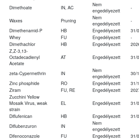
Nem
Dimethoate
IN, AC
-
engedélyezett
Nem
Waxes
Pruning
-
engedélyezett
Dimethenamid-P
HB
Engedélyezett
31/
Whey
FU
Engedélyezett
-
Dimethachlor
HB
Engedélyezett
202
Z,Z-3,13-
Octadecadienyl
AT
Engedélyezett
31/
Acetate
Nem
zeta-Cypermethrin
IN
30/
engedélyezett
Zinc phosphide
RO
Engedélyezett
31/
Ziram
FU, RE
Engedélyezett
202
Zucchini Yellow
Mosaik Virus, weak
EL
Engedélyezett
31/
strain
Diflufenican
HB
Engedélyezett
31/
Nem
Diflubenzuron
IN
engedélyezett
Difenoconazole
FU
Engedélyezett
31/