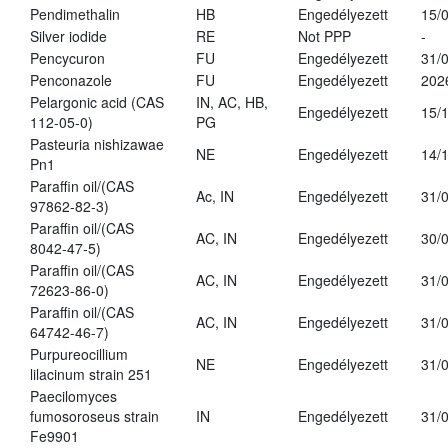
Pendimethalin
HB
Engedélyezett
15/
Silver iodide
RE
Not PPP
-
Pencycuron
FU
Engedélyezett
31/
Penconazole
FU
Engedélyezett
202
Pelargonic acid (CAS
IN, AC, HB,
Engedélyezett
15/
112-05-0)
PG
Pasteuria nishizawae
NE
Engedélyezett
14/
Pn1
Paraffin oil/(CAS
Ac, IN
Engedélyezett
31/
97862-82-3)
Paraffin oil/(CAS
AC, IN
Engedélyezett
30/
8042-47-5)
Paraffin oil/(CAS
AC, IN
Engedélyezett
31/
72623-86-0)
Paraffin oil/(CAS
AC, IN
Engedélyezett
31/
64742-46-7)
Purpureocillium
NE
Engedélyezett
31/
lilacinum strain 251
Paecilomyces
fumosoroseus strain
IN
Engedélyezett
31/
Fe9901