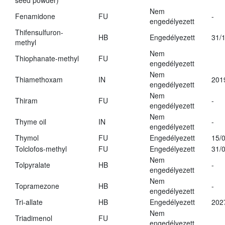
seed powder)
Nem
Fenamidone
FU
-
engedélyezett
Thifensulfuron-
HB
Engedélyezett
31/
methyl
Nem
Thiophanate-methyl
FU
engedélyezett
Nem
Thiamethoxam
IN
201
engedélyezett
Nem
Thiram
FU
-
engedélyezett
Nem
Thyme oil
IN
-
engedélyezett
Thymol
FU
Engedélyezett
15/
Tolclofos-methyl
FU
Engedélyezett
31/
Nem
Tolpyralate
HB
-
engedélyezett
Nem
Topramezone
HB
-
engedélyezett
Tri-allate
HB
Engedélyezett
202
Nem
Triadimenol
FU
engedélyezett