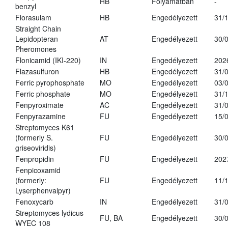
HB
Folyamatban
-
benzyl
Florasulam
HB
Engedélyezett
31/
Straight Chain
Lepidopteran
AT
Engedélyezett
30/
Pheromones
Flonicamid (IKI-220)
IN
Engedélyezett
202
Flazasulfuron
HB
Engedélyezett
31/
Ferric pyrophosphate
MO
Engedélyezett
03/
Ferric phosphate
MO
Engedélyezett
31/
Fenpyroximate
AC
Engedélyezett
31/
Fenpyrazamine
FU
Engedélyezett
15/
Streptomyces K61
(formerly S.
FU
Engedélyezett
30/
griseoviridis)
Fenpropidin
FU
Engedélyezett
202
Fenpicoxamid
(formerly:
FU
Engedélyezett
11/
Lyserphenvalpyr)
Fenoxycarb
IN
Engedélyezett
31/
Streptomyces lydicus
FU, BA
Engedélyezett
30/
WYEC 108