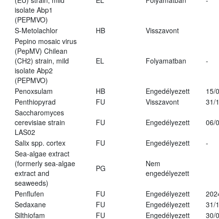
(EU) strain, mild
EL
Folyamatban
-
isolate Abp1
(PEPMVO)
S-Metolachlor
HB
Visszavont
Pepino mosaic virus
(PepMV) Chilean
(CH2) strain, mild
EL
Folyamatban
-
isolate Abp2
(PEPMVO)
Penoxsulam
HB
Engedélyezett
15/
Penthiopyrad
FU
Visszavont
31/
Saccharomyces
cerevisiae strain
FU
Engedélyezett
06/
LAS02
Salix spp. cortex
FU
Engedélyezett
-
Sea-algae extract
(formerly sea-algae
Nem
PG
extract and
engedélyezett
seaweeds)
Penflufen
FU
Engedélyezett
202
Sedaxane
FU
Engedélyezett
31/
Silthiofam
FU
Engedélyezett
30/