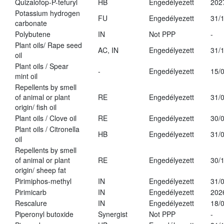
Quizalofop-P-tefuryl
HB
Engedélyezett
202
Potassium hydrogen
FU
Engedélyezett
31/
carbonate
Polybutene
IN
Not PPP
-
Plant oils/ Rape seed
AC, IN
Engedélyezett
31/
oil
Plant oils / Spear
-
Engedélyezett
15/
mint oil
Repellents by smell
of animal or plant
RE
Engedélyezett
31/
origin/ fish oil
Plant oils / Clove oil
RE
Engedélyezett
30/
Plant oils / Citronella
HB
Engedélyezett
31/
oil
Repellents by smell
of animal or plant
RE
Engedélyezett
30/
origin/ sheep fat
Pirimiphos-methyl
IN
Engedélyezett
31/
Pirimicarb
IN
Engedélyezett
202
Rescalure
IN
Engedélyezett
18/
Piperonyl butoxide
Synergist
Not PPP
-