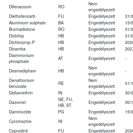
Nem
Difenacoum
RO
engedélyezett
Diethofencarb
FU
Engedélyezett
31/
Aluminium sulphate
BA
Engedélyezett
15/
Bromadiolone
RO
Engedélyezett
31/
Diclofop
HB
Engedélyezett
31/
Dichlorprop-P
HB
Engedélyezett
202
Dicamba
HB
Engedélyezett
202
Diammonium
AT
Engedélyezett
-
phosphate
Nem
Desmedipham
HB
-
engedélyezett
Denathonium
Nem
RE
01/
benzoate
engedélyezett
Deltamethrin
IN
Engedélyezett
30/
NE, FU,
Dazomet
Engedélyezett
30/
HB, ST
Daminozide
PG
Engedélyezett
15/
Nem
Cyromazine
IN
engedélyezett
Cyprodinil
FU
Engedélyezett
202