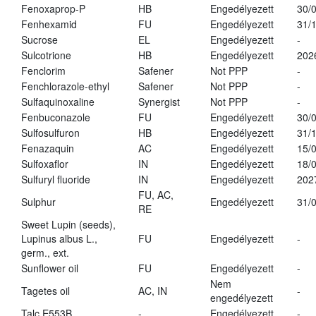
Fenoxaprop-P
HB
Engedélyezett
30/
Fenhexamid
FU
Engedélyezett
31/
Sucrose
EL
Engedélyezett
-
Sulcotrione
HB
Engedélyezett
202
Fenclorim
Safener
Not PPP
-
Fenchlorazole-ethyl
Safener
Not PPP
-
Sulfaquinoxaline
Synergist
Not PPP
-
Fenbuconazole
FU
Engedélyezett
30/
Sulfosulfuron
HB
Engedélyezett
31/
Fenazaquin
AC
Engedélyezett
15/
Sulfoxaflor
IN
Engedélyezett
18/
Sulfuryl fluoride
IN
Engedélyezett
202
FU, AC,
Sulphur
Engedélyezett
31/
RE
Sweet Lupin (seeds),
Lupinus albus L.,
FU
Engedélyezett
-
germ., ext.
Sunflower oil
FU
Engedélyezett
-
Nem
Tagetes oil
AC, IN
-
engedélyezett
Talc E553B
-
Engedélyezett
-