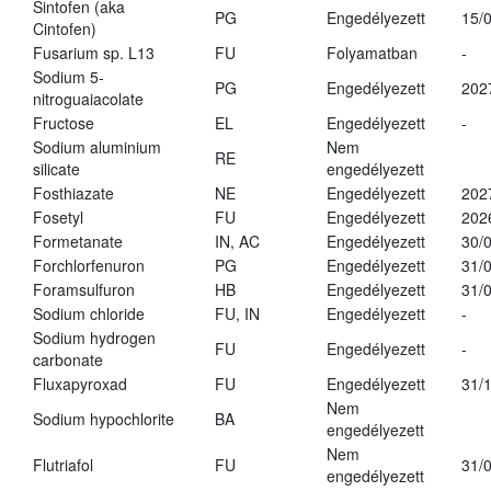
Sintofen (aka
PG
Engedélyezett
15/
Cintofen)
Fusarium sp. L13
FU
Folyamatban
-
Sodium 5-
PG
Engedélyezett
202
nitroguaiacolate
Fructose
EL
Engedélyezett
-
Sodium aluminium
Nem
RE
silicate
engedélyezett
Fosthiazate
NE
Engedélyezett
202
Fosetyl
FU
Engedélyezett
202
Formetanate
IN, AC
Engedélyezett
30/
Forchlorfenuron
PG
Engedélyezett
31/
Foramsulfuron
HB
Engedélyezett
31/
Sodium chloride
FU, IN
Engedélyezett
-
Sodium hydrogen
FU
Engedélyezett
-
carbonate
Fluxapyroxad
FU
Engedélyezett
31/
Nem
Sodium hypochlorite
BA
engedélyezett
Nem
Flutriafol
FU
31/
engedélyezett