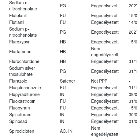
Sodium o-
PG
Engedélyezett
202
nitrophenolate
Flutolanil
FU
Engedélyezett
15/
Flutianil
FU
Engedélyezett
14/
Sodium p-
PG
Engedélyezett
202
nitrophenolate
Fluroxypyr
HB
Engedélyezett
15/
Nem
Flurtamone
HB
-
engedélyezett
Flurochloridone
HB
Engedélyezett
31/
Sodium silver
PG
Engedélyezett
31/
thiosulphate
Flurazole
Safener
Not PPP
-
Fluquinconazole
FU
Engedélyezett
31/
Flupyradifurone
IN
Engedélyezett
09/
Fluoxastrobin
FU
Engedélyezett
31/
Fluopyram
FU
Engedélyezett
15/
Spinetoram
IN
Engedélyezett
30/
Spinosad
IN
Engedélyezett
01/
Nem
Spirodiclofen
AC, IN
engedélyezett