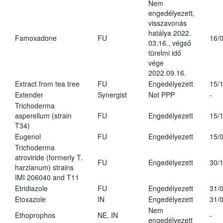
Nem
engedélyezett,
visszavonás
hatálya 2022.
Famoxadone
FU
16/
03.16., végső
türelmi idő
vége
2022.09.16.
Extract from tea tree
FU
Engedélyezett
15/
Extender
Synergist
Not PPP
-
Trichoderma
asperellum (strain
FU
Engedélyezett
15/
T34)
Eugenol
FU
Engedélyezett
15/
Trichoderma
atroviride (formerly T.
FU
Engedélyezett
30/
harzianum) strains
IMI 206040 and T11
Etridiazole
FU
Engedélyezett
31/
Etoxazole
IN
Engedélyezett
31/
Nem
Ethoprophos
NE, IN
-
engedélyezett