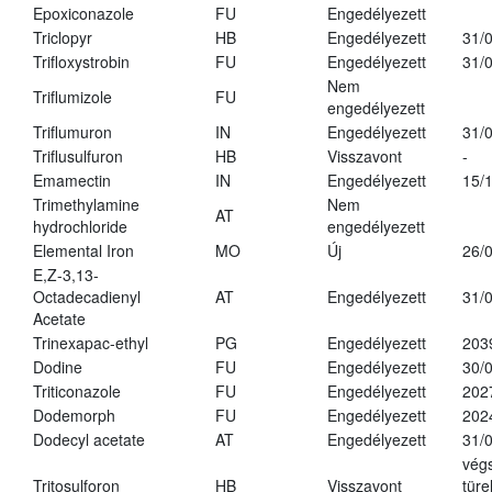
Epoxiconazole
FU
Engedélyezett
Triclopyr
HB
Engedélyezett
31/
Trifloxystrobin
FU
Engedélyezett
31/
Nem
Triflumizole
FU
engedélyezett
Triflumuron
IN
Engedélyezett
31/
Triflusulfuron
HB
Visszavont
-
Emamectin
IN
Engedélyezett
15/
Trimethylamine
Nem
AT
hydrochloride
engedélyezett
Elemental Iron
MO
Új
26/
E,Z-3,13-
Octadecadienyl
AT
Engedélyezett
31/
Acetate
Trinexapac-ethyl
PG
Engedélyezett
203
Dodine
FU
Engedélyezett
30/
Triticonazole
FU
Engedélyezett
202
Dodemorph
FU
Engedélyezett
202
Dodecyl acetate
AT
Engedélyezett
31/
vég
Tritosulforon
HB
Visszavont
türe