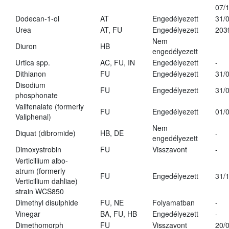
07/
Dodecan-1-ol
AT
Engedélyezett
31/
Urea
AT, FU
Engedélyezett
203
Nem
Diuron
HB
engedélyezett
Urtica spp.
AC, FU, IN
Engedélyezett
-
Dithianon
FU
Engedélyezett
31/
Disodium
FU
Engedélyezett
31/
phosphonate
Valifenalate (formerly
FU
Engedélyezett
01/
Valiphenal)
Nem
Diquat (dibromide)
HB, DE
-
engedélyezett
Dimoxystrobin
FU
Visszavont
-
Verticillium albo-
atrum (formerly
FU
Engedélyezett
31/
Verticillium dahliae)
strain WCS850
Dimethyl disulphide
FU, NE
Folyamatban
-
Vinegar
BA, FU, HB
Engedélyezett
-
Dimethomorph
FU
Visszavont
20/