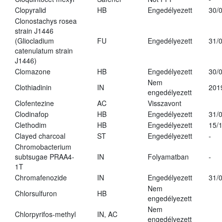
Clopyralid
HB
Engedélyezett
30/
Clonostachys rosea
strain J1446
(Gliocladium
FU
Engedélyezett
31/
catenulatum strain
J1446)
Clomazone
HB
Engedélyezett
30/
Nem
Clothiadinin
IN
201
engedélyezett
Clofentezine
AC
Visszavont
Clodinafop
HB
Engedélyezett
31/
Clethodim
HB
Engedélyezett
15/
Clayed charcoal
ST
Engedélyezett
-
Chromobacterium
subtsugae PRAA4-
IN
Folyamatban
-
1T
Chromafenozide
IN
Engedélyezett
31/
Nem
Chlorsulfuron
HB
engedélyezett
Nem
Chlorpyrifos-methyl
IN, AC
engedélyezett