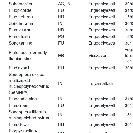
Spiromesifen
AC, IN
Engedélyezett
30/
Fluopicolide
FU
Engedélyezett
31/
Fluometuron
HB
Engedélyezett
15/
Spirotetramat
IN
Engedélyezett
30/
Flumioxazin
HB
Engedélyezett
30/
Flumetralin
PG
Engedélyezett
15/
Spiroxamine
FU
Engedélyezett
30/
vég
Flufenacet (formerly
HB
Visszavont
türe
fluthiamide)
10/
Fludioxonil
FU
Engedélyezett
30/
Spodoptera exigua
multicapsid
IN
Folyamatban
-
nucleopolyhedorvirus
(SeMNPV)
Flubendiamide
IN
Engedélyezett
31/
Fluazinam
FU
Engedélyezett
30/
Spodoptera littoralis
IN
Engedélyezett
15/
nucleopolyhedrovirus
Fluazifop-P
HB
Engedélyezett
30/
Florpyrauxifen-