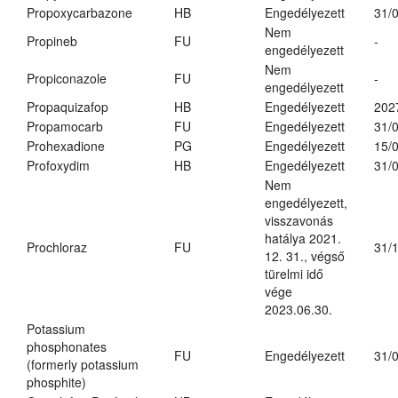
Propoxycarbazone
HB
Engedélyezett
31/
Nem
Propineb
FU
-
engedélyezett
Nem
Propiconazole
FU
-
engedélyezett
Propaquizafop
HB
Engedélyezett
202
Propamocarb
FU
Engedélyezett
31/
Prohexadione
PG
Engedélyezett
15/
Profoxydim
HB
Engedélyezett
31/
Nem
engedélyezett,
visszavonás
hatálya 2021.
Prochloraz
FU
31/
12. 31., végső
türelmi idő
vége
2023.06.30.
Potassium
phosphonates
FU
Engedélyezett
31/
(formerly potassium
phosphite)