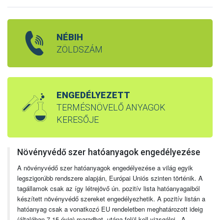
NÉBIH
ZÖLDSZÁM
ENGEDÉLYEZETT
TERMÉSNÖVELŐ ANYAGOK
KERESŐJE
Növényvédő szer hatóanyagok engedélyezése
A növényvédő szer hatóanyagok engedélyezése a világ egyik
legszigorúbb rendszere alapján, Európai Uniós szinten történik. A
tagállamok csak az így létrejövő ún. pozitív lista hatóanyagaiból
készített növényvédő szereket engedélyezhetik. A pozitív listán a
hatóanyag csak a vonatkozó EU rendeletben meghatározott ideig
(általában 7-15 évig) maradhat, utána felül kell vizsgálni. A