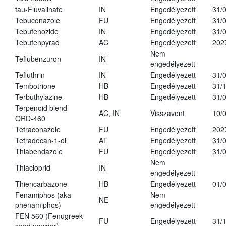
tau-Fluvalinate
IN
Engedélyezett
31/
Tebuconazole
FU
Engedélyezett
31/
Tebufenozide
IN
Engedélyezett
31/
Tebufenpyrad
AC
Engedélyezett
202
Nem
Teflubenzuron
IN
engedélyezett
Tefluthrin
IN
Engedélyezett
31/
Tembotrione
HB
Engedélyezett
31/
Terbuthylazine
HB
Engedélyezett
31/
Terpenoid blend
AC, IN
Visszavont
10/
QRD-460
Tetraconazole
FU
Engedélyezett
202
Tetradecan-1-ol
AT
Engedélyezett
31/
Thiabendazole
FU
Engedélyezett
31/
Nem
Thiacloprid
IN
engedélyezett
Thiencarbazone
HB
Engedélyezett
01/
Fenamiphos (aka
Nem
NE
phenamiphos)
engedélyezett
FEN 560 (Fenugreek
FU
Engedélyezett
31/