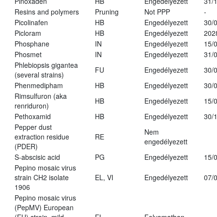
Pinoxaden
HB
Engedélyezett
31/
Resins and polymers
Pruning
Not PPP
-
Picolinafen
HB
Engedélyezett
30/
Picloram
HB
Engedélyezett
202
Phosphane
IN
Engedélyezett
15/
Phosmet
IN
Engedélyezett
31/
Phlebiopsis gigantea
FU
Engedélyezett
30/
(several strains)
Phenmedipham
HB
Engedélyezett
30/
Rimsulfuron (aka
HB
Engedélyezett
15/
renriduron)
Pethoxamid
HB
Engedélyezett
30/
Pepper dust
Nem
extraction residue
RE
engedélyezett
(PDER)
S-abscisic acid
PG
Engedélyezett
15/
Pepino mosaic virus
strain CH2 isolate
EL, VI
Engedélyezett
07/
1906
Pepino mosaic virus
(PepMV) European