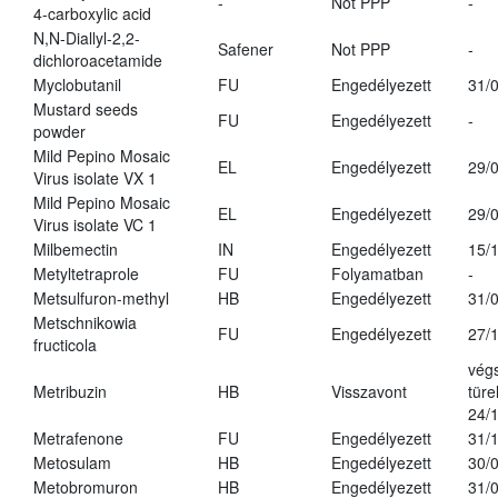
-
Not PPP
-
4-carboxylic acid
N,N-Diallyl-2,2-
Safener
Not PPP
-
dichloroacetamide
Myclobutanil
FU
Engedélyezett
31/
Mustard seeds
FU
Engedélyezett
-
powder
Mild Pepino Mosaic
EL
Engedélyezett
29/
Virus isolate VX 1
Mild Pepino Mosaic
EL
Engedélyezett
29/
Virus isolate VC 1
Milbemectin
IN
Engedélyezett
15/
Metyltetraprole
FU
Folyamatban
-
Metsulfuron-methyl
HB
Engedélyezett
31/
Metschnikowia
FU
Engedélyezett
27/
fructicola
vég
Metribuzin
HB
Visszavont
türe
24/
Metrafenone
FU
Engedélyezett
31/
Metosulam
HB
Engedélyezett
30/
Metobromuron
HB
Engedélyezett
31/