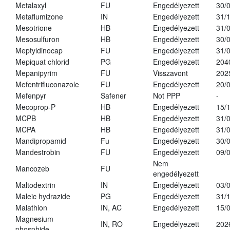
Metalaxyl
FU
Engedélyezett
30/
Metaflumizone
IN
Engedélyezett
31/
Mesotrione
HB
Engedélyezett
31/
Mesosulfuron
HB
Engedélyezett
30/
Meptyldinocap
FU
Engedélyezett
31/
Mepiquat chlorid
PG
Engedélyezett
204
Mepanipyrim
FU
Visszavont
202
Mefentrifluconazole
FU
Engedélyezett
20/
Mefenpyr
Safener
Not PPP
-
Mecoprop-P
HB
Engedélyezett
15/
MCPB
HB
Engedélyezett
31/
MCPA
HB
Engedélyezett
31/
Mandipropamid
Fu
Engedélyezett
30/
Mandestrobin
FU
Engedélyezett
09/
Nem
Mancozeb
FU
engedélyezett
Maltodextrin
IN
Engedélyezett
03/
Maleic hydrazide
PG
Engedélyezett
31/
Malathion
IN, AC
Engedélyezett
15/
Magnesium
IN, RO
Engedélyezett
202
phosphide