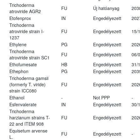
Trichoderma
FU
Új hatóanyag
203
atroviride AGR2
Etofenprox
IN
Engedélyezett
202
Trichoderma
atroviride strain I-
FU
Engedélyezett
15/
1237
Ethylene
PG
Engedélyezett
202
Trichoderma
FU
Engedélyezett
06/
atroviride strain SC1
Ethofumesate
HB
Engedélyezett
31/
Ethephon
PG
Engedélyezett
203
Trichoderma gamsii
(formerly T. viride)
FU
Engedélyezett
202
strain ICC080
Ethanol
-
Not PPP
-
Esfenvalerate
IN
Engedélyezett
30/
Trichoderma
harzianum strains T-
FU
Engedélyezett
202
22 and ITEM 908
Equisetum arvense
FU
Engedélyezett
-
L.