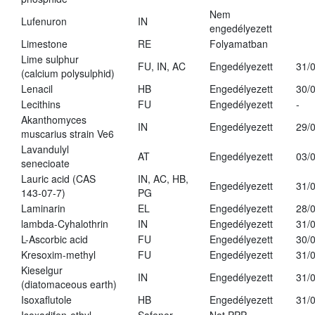
Nem
Lufenuron
IN
engedélyezett
Limestone
RE
Folyamatban
Lime sulphur
FU, IN, AC
Engedélyezett
31/
(calcium polysulphid)
Lenacil
HB
Engedélyezett
30/
Lecithins
FU
Engedélyezett
-
Akanthomyces
IN
Engedélyezett
29/
muscarius strain Ve6
Lavandulyl
AT
Engedélyezett
03/
senecioate
Lauric acid (CAS
IN, AC, HB,
Engedélyezett
31/
143-07-7)
PG
Laminarin
EL
Engedélyezett
28/
lambda-Cyhalothrin
IN
Engedélyezett
31/
L-Ascorbic acid
FU
Engedélyezett
30/
Kresoxim-methyl
FU
Engedélyezett
31/
Kieselgur
IN
Engedélyezett
31/
(diatomaceous earth)
Isoxaflutole
HB
Engedélyezett
31/