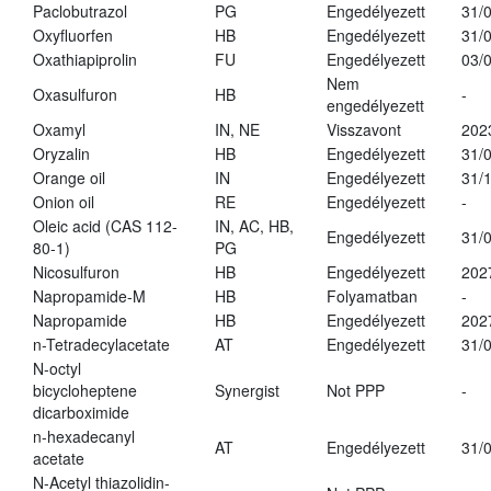
Paclobutrazol
PG
Engedélyezett
31/
Oxyfluorfen
HB
Engedélyezett
31/
Oxathiapiprolin
FU
Engedélyezett
03/
Nem
Oxasulfuron
HB
-
engedélyezett
Oxamyl
IN, NE
Visszavont
202
Oryzalin
HB
Engedélyezett
31/
Orange oil
IN
Engedélyezett
31/
Onion oil
RE
Engedélyezett
-
Oleic acid (CAS 112-
IN, AC, HB,
Engedélyezett
31/
80-1)
PG
Nicosulfuron
HB
Engedélyezett
202
Napropamide-M
HB
Folyamatban
-
Napropamide
HB
Engedélyezett
202
n-Tetradecylacetate
AT
Engedélyezett
31/
N-octyl
bicycloheptene
Synergist
Not PPP
-
dicarboximide
n-hexadecanyl
AT
Engedélyezett
31/
acetate
N-Acetyl thiazolidin-