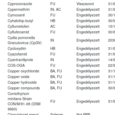
Cyproconazole
FU
Visszavont
31/
Cypermethrin
IN, AC
Engedélyezett
31/
Cymoxanil
FU
Engedélyezett
30/
Cyhalofop-butyl
HB
Engedélyezett
30/
Cyflumetofen
AC
Engedélyezett
15/
Cyflufenamid
FU
Engedélyezett
30/
Cydia pomonella
IN
Engedélyezett
203
Granulovirus (CpGV)
Cycloxydim
HB
Engedélyezett
31/
Cyazofamid
FU
Engedélyezett
31/
Cyantraniliprole
IN
Engedélyezett
14/
COS-OGA
FU
Engedélyezett
22/
Copper oxychloride
BA, FU
Engedélyezett
31/
Copper oxide
BA, FU
Engedélyezett
31/
Copper hydroxide
BA, FU
Engedélyezett
31/
Copper compounds
BA, FU
Engedélyezett
30/
Coniothyrium
minitans Strain
FU
Engedélyezett
31/
CON/M/91-08 (DSM
9660)
Cloquintocet mexyl
Safener
Not PPP
-