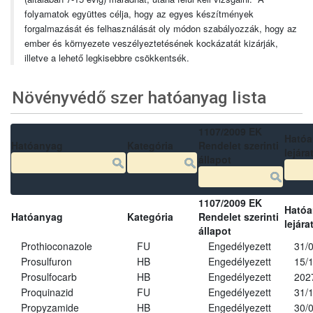
folyamatok együttes célja, hogy az egyes készítmények
forgalmazását és felhasználását oly módon szabályozzák, hogy az
ember és környezete veszélyeztetésének kockázatát kizárják,
illetve a lehető legkisebbre csökkentsék.
Növényvédő szer hatóanyag lista
1107/2009 EK
Ható
Hatóanyag
Kategória
Rendelet szerinti
lejára
állapot
1107/2009 EK
Ható
Hatóanyag
Kategória
Rendelet szerinti
lejára
állapot
Prothioconazole
FU
Engedélyezett
31/
Prosulfuron
HB
Engedélyezett
15/
Prosulfocarb
HB
Engedélyezett
202
Proquinazid
FU
Engedélyezett
31/
Propyzamide
HB
Engedélyezett
30/