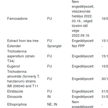
Nem
engedélyezett,
visszavonás
hatálya 2022.
Famoxadone
FU
16/
03.16., végső
türelmi idő
vége
2022.09.16.
Extract from tea tree
FU
Engedélyezett
15/
Extender
Synergist
Not PPP
-
Trichoderma
asperellum (strain
FU
Engedélyezett
15/
T34)
Eugenol
FU
Engedélyezett
15/
Trichoderma
atroviride (formerly T.
FU
Engedélyezett
30/
harzianum) strains
IMI 206040 and T11
Etridiazole
FU
Engedélyezett
31/
Etoxazole
IN
Engedélyezett
31/
Nem
Ethoprophos
NE, IN
-
engedélyezett