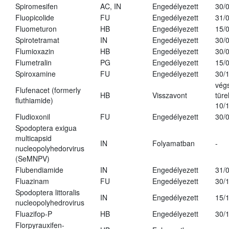
Spiromesifen
AC, IN
Engedélyezett
30/
Fluopicolide
FU
Engedélyezett
31/
Fluometuron
HB
Engedélyezett
15/
Spirotetramat
IN
Engedélyezett
30/
Flumioxazin
HB
Engedélyezett
30/
Flumetralin
PG
Engedélyezett
15/
Spiroxamine
FU
Engedélyezett
30/
vég
Flufenacet (formerly
HB
Visszavont
türe
fluthiamide)
10/
Fludioxonil
FU
Engedélyezett
30/
Spodoptera exigua
multicapsid
IN
Folyamatban
-
nucleopolyhedorvirus
(SeMNPV)
Flubendiamide
IN
Engedélyezett
31/
Fluazinam
FU
Engedélyezett
30/
Spodoptera littoralis
IN
Engedélyezett
15/
nucleopolyhedrovirus
Fluazifop-P
HB
Engedélyezett
30/
Florpyrauxifen-