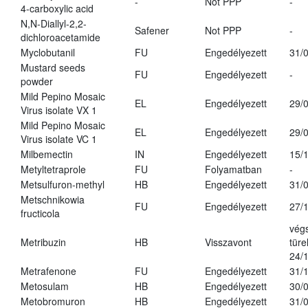
-
Not PPP
-
4-carboxylic acid
N,N-Diallyl-2,2-
Safener
Not PPP
-
dichloroacetamide
Myclobutanil
FU
Engedélyezett
31/
Mustard seeds
FU
Engedélyezett
-
powder
Mild Pepino Mosaic
EL
Engedélyezett
29/
Virus isolate VX 1
Mild Pepino Mosaic
EL
Engedélyezett
29/
Virus isolate VC 1
Milbemectin
IN
Engedélyezett
15/
Metyltetraprole
FU
Folyamatban
-
Metsulfuron-methyl
HB
Engedélyezett
31/
Metschnikowia
FU
Engedélyezett
27/
fructicola
vég
Metribuzin
HB
Visszavont
türe
24/
Metrafenone
FU
Engedélyezett
31/
Metosulam
HB
Engedélyezett
30/
Metobromuron
HB
Engedélyezett
31/