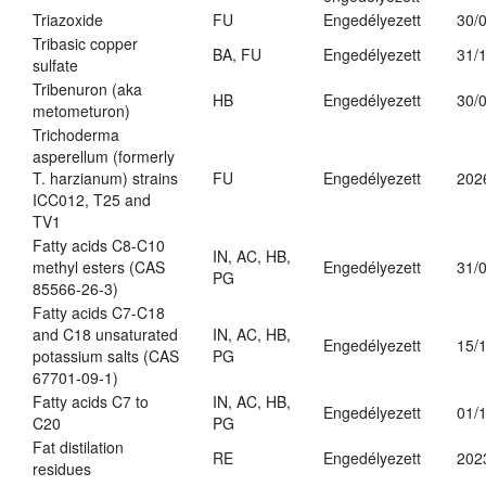
Triazoxide
FU
Engedélyezett
30/
Tribasic copper
BA, FU
Engedélyezett
31/
sulfate
Tribenuron (aka
HB
Engedélyezett
30/
metometuron)
Trichoderma
asperellum (formerly
T. harzianum) strains
FU
Engedélyezett
202
ICC012, T25 and
TV1
Fatty acids C8-C10
IN, AC, HB,
methyl esters (CAS
Engedélyezett
31/
PG
85566-26-3)
Fatty acids C7-C18
and C18 unsaturated
IN, AC, HB,
Engedélyezett
15/
potassium salts (CAS
PG
67701-09-1)
Fatty acids C7 to
IN, AC, HB,
Engedélyezett
01/
C20
PG
Fat distilation
RE
Engedélyezett
202
residues