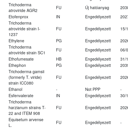
Trichoderma
FU
Új hatóanyag
203
atroviride AGR2
Etofenprox
IN
Engedélyezett
202
Trichoderma
atroviride strain I-
FU
Engedélyezett
15/
1237
Ethylene
PG
Engedélyezett
202
Trichoderma
FU
Engedélyezett
06/
atroviride strain SC1
Ethofumesate
HB
Engedélyezett
31/
Ethephon
PG
Engedélyezett
203
Trichoderma gamsii
(formerly T. viride)
FU
Engedélyezett
202
strain ICC080
Ethanol
-
Not PPP
-
Esfenvalerate
IN
Engedélyezett
30/
Trichoderma
harzianum strains T-
FU
Engedélyezett
202
22 and ITEM 908
Equisetum arvense
FU
Engedélyezett
-
L.