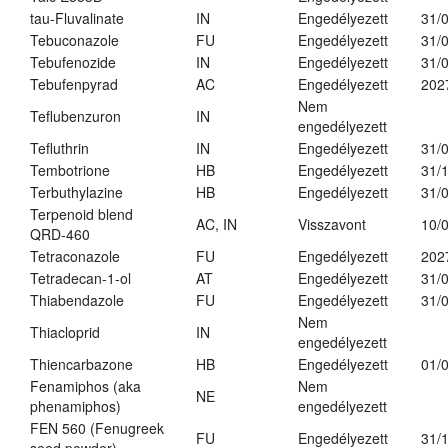
tau-Fluvalinate
IN
Engedélyezett
31/
Tebuconazole
FU
Engedélyezett
31/
Tebufenozide
IN
Engedélyezett
31/
Tebufenpyrad
AC
Engedélyezett
202
Nem
Teflubenzuron
IN
engedélyezett
Tefluthrin
IN
Engedélyezett
31/
Tembotrione
HB
Engedélyezett
31/
Terbuthylazine
HB
Engedélyezett
31/
Terpenoid blend
AC, IN
Visszavont
10/
QRD-460
Tetraconazole
FU
Engedélyezett
202
Tetradecan-1-ol
AT
Engedélyezett
31/
Thiabendazole
FU
Engedélyezett
31/
Nem
Thiacloprid
IN
engedélyezett
Thiencarbazone
HB
Engedélyezett
01/
Fenamiphos (aka
Nem
NE
phenamiphos)
engedélyezett
FEN 560 (Fenugreek
FU
Engedélyezett
31/