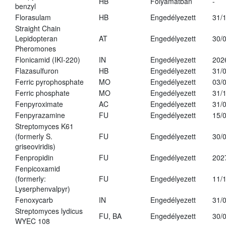
HB
Folyamatban
-
benzyl
Florasulam
HB
Engedélyezett
31/
Straight Chain
Lepidopteran
AT
Engedélyezett
30/
Pheromones
Flonicamid (IKI-220)
IN
Engedélyezett
202
Flazasulfuron
HB
Engedélyezett
31/
Ferric pyrophosphate
MO
Engedélyezett
03/
Ferric phosphate
MO
Engedélyezett
31/
Fenpyroximate
AC
Engedélyezett
31/
Fenpyrazamine
FU
Engedélyezett
15/
Streptomyces K61
(formerly S.
FU
Engedélyezett
30/
griseoviridis)
Fenpropidin
FU
Engedélyezett
202
Fenpicoxamid
(formerly:
FU
Engedélyezett
11/
Lyserphenvalpyr)
Fenoxycarb
IN
Engedélyezett
31/
Streptomyces lydicus
FU, BA
Engedélyezett
30/
WYEC 108