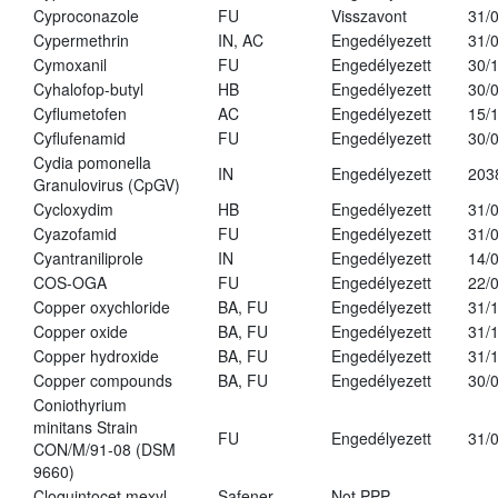
Cyproconazole
FU
Visszavont
31/
Cypermethrin
IN, AC
Engedélyezett
31/
Cymoxanil
FU
Engedélyezett
30/
Cyhalofop-butyl
HB
Engedélyezett
30/
Cyflumetofen
AC
Engedélyezett
15/
Cyflufenamid
FU
Engedélyezett
30/
Cydia pomonella
IN
Engedélyezett
203
Granulovirus (CpGV)
Cycloxydim
HB
Engedélyezett
31/
Cyazofamid
FU
Engedélyezett
31/
Cyantraniliprole
IN
Engedélyezett
14/
COS-OGA
FU
Engedélyezett
22/
Copper oxychloride
BA, FU
Engedélyezett
31/
Copper oxide
BA, FU
Engedélyezett
31/
Copper hydroxide
BA, FU
Engedélyezett
31/
Copper compounds
BA, FU
Engedélyezett
30/
Coniothyrium
minitans Strain
FU
Engedélyezett
31/
CON/M/91-08 (DSM
9660)
Cloquintocet mexyl
Safener
Not PPP
-