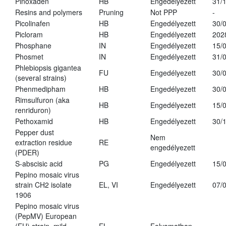
Pinoxaden
HB
Engedélyezett
31/
Resins and polymers
Pruning
Not PPP
-
Picolinafen
HB
Engedélyezett
30/
Picloram
HB
Engedélyezett
202
Phosphane
IN
Engedélyezett
15/
Phosmet
IN
Engedélyezett
31/
Phlebiopsis gigantea
FU
Engedélyezett
30/
(several strains)
Phenmedipham
HB
Engedélyezett
30/
Rimsulfuron (aka
HB
Engedélyezett
15/
renriduron)
Pethoxamid
HB
Engedélyezett
30/
Pepper dust
Nem
extraction residue
RE
engedélyezett
(PDER)
S-abscisic acid
PG
Engedélyezett
15/
Pepino mosaic virus
strain CH2 isolate
EL, VI
Engedélyezett
07/
1906
Pepino mosaic virus
(PepMV) European