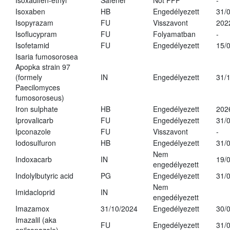
Isoxadifen-ethyl
Safener
Not PPP
-
Isoxaben
HB
Engedélyezett
31/
Isopyrazam
FU
Visszavont
202
Isoflucypram
FU
Folyamatban
-
Isofetamid
FU
Engedélyezett
15/
Isaria fumosorosea
Apopka strain 97
(formely
IN
Engedélyezett
31/
Paecilomyces
fumosoroseus)
Iron sulphate
HB
Engedélyezett
202
Iprovalicarb
FU
Engedélyezett
31/
Ipconazole
FU
Visszavont
-
Iodosulfuron
HB
Engedélyezett
31/
Nem
Indoxacarb
IN
19/
engedélyezett
Indolylbutyric acid
PG
Engedélyezett
31/
Nem
Imidacloprid
IN
engedélyezett
Imazamox
31/10/2024
Engedélyezett
30/
Imazalil (aka
FU
Engedélyezett
31/