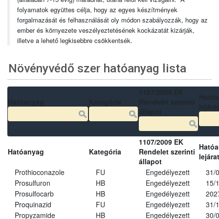
folyamatok együttes célja, hogy az egyes készítmények
forgalmazását és felhasználását oly módon szabályozzák, hogy az
ember és környezete veszélyeztetésének kockázatát kizárják,
illetve a lehető legkisebbre csökkentsék.
Növényvédő szer hatóanyag lista
1107/2009 EK
Ható
Hatóanyag
Kategória
Rendelet szerinti
lejára
állapot
1107/2009 EK
Ható
Hatóanyag
Kategória
Rendelet szerinti
lejára
állapot
Prothioconazole
FU
Engedélyezett
31/
Prosulfuron
HB
Engedélyezett
15/
Prosulfocarb
HB
Engedélyezett
202
Proquinazid
FU
Engedélyezett
31/
Propyzamide
HB
Engedélyezett
30/