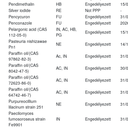
Pendimethalin
HB
Engedélyezett
15/
Silver iodide
RE
Not PPP
-
Pencycuron
FU
Engedélyezett
31/
Penconazole
FU
Engedélyezett
202
Pelargonic acid (CAS
IN, AC, HB,
Engedélyezett
15/
112-05-0)
PG
Pasteuria nishizawae
NE
Engedélyezett
14/
Pn1
Paraffin oil/(CAS
Ac, IN
Engedélyezett
31/
97862-82-3)
Paraffin oil/(CAS
AC, IN
Engedélyezett
30/
8042-47-5)
Paraffin oil/(CAS
AC, IN
Engedélyezett
31/
72623-86-0)
Paraffin oil/(CAS
AC, IN
Engedélyezett
31/
64742-46-7)
Purpureocillium
NE
Engedélyezett
31/
lilacinum strain 251
Paecilomyces
fumosoroseus strain
IN
Engedélyezett
31/
Fe9901