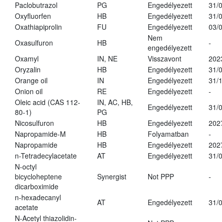
Paclobutrazol
PG
Engedélyezett
31/
Oxyfluorfen
HB
Engedélyezett
31/
Oxathiapiprolin
FU
Engedélyezett
03/
Nem
Oxasulfuron
HB
-
engedélyezett
Oxamyl
IN, NE
Visszavont
202
Oryzalin
HB
Engedélyezett
31/
Orange oil
IN
Engedélyezett
31/
Onion oil
RE
Engedélyezett
-
Oleic acid (CAS 112-
IN, AC, HB,
Engedélyezett
31/
80-1)
PG
Nicosulfuron
HB
Engedélyezett
202
Napropamide-M
HB
Folyamatban
-
Napropamide
HB
Engedélyezett
202
n-Tetradecylacetate
AT
Engedélyezett
31/
N-octyl
bicycloheptene
Synergist
Not PPP
-
dicarboximide
n-hexadecanyl
AT
Engedélyezett
31/
acetate
N-Acetyl thiazolidin-