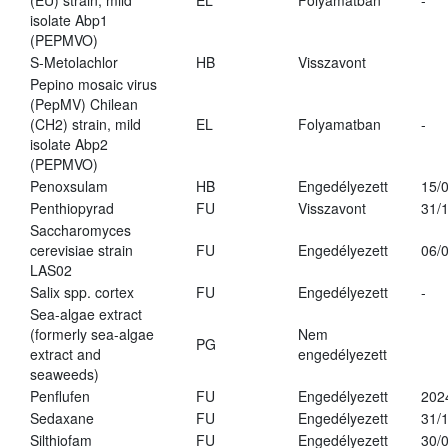
(EU) strain, mild
EL
Folyamatban
-
isolate Abp1
(PEPMVO)
S-Metolachlor
HB
Visszavont
Pepino mosaic virus
(PepMV) Chilean
(CH2) strain, mild
EL
Folyamatban
-
isolate Abp2
(PEPMVO)
Penoxsulam
HB
Engedélyezett
15/
Penthiopyrad
FU
Visszavont
31/
Saccharomyces
cerevisiae strain
FU
Engedélyezett
06/
LAS02
Salix spp. cortex
FU
Engedélyezett
-
Sea-algae extract
(formerly sea-algae
Nem
PG
extract and
engedélyezett
seaweeds)
Penflufen
FU
Engedélyezett
202
Sedaxane
FU
Engedélyezett
31/
Silthiofam
FU
Engedélyezett
30/