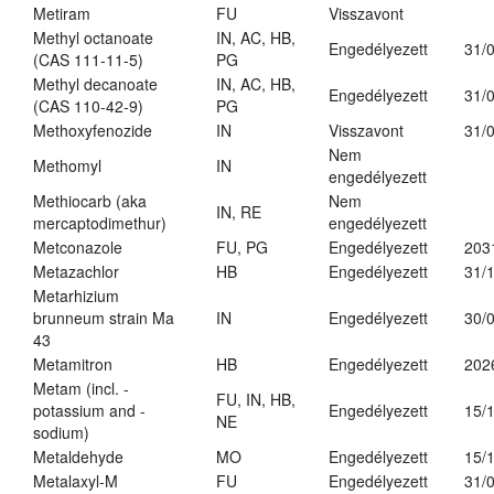
Metiram
FU
Visszavont
Methyl octanoate
IN, AC, HB,
Engedélyezett
31/
(CAS 111-11-5)
PG
Methyl decanoate
IN, AC, HB,
Engedélyezett
31/
(CAS 110-42-9)
PG
Methoxyfenozide
IN
Visszavont
31/
Nem
Methomyl
IN
engedélyezett
Methiocarb (aka
Nem
IN, RE
mercaptodimethur)
engedélyezett
Metconazole
FU, PG
Engedélyezett
203
Metazachlor
HB
Engedélyezett
31/
Metarhizium
brunneum strain Ma
IN
Engedélyezett
30/
43
Metamitron
HB
Engedélyezett
202
Metam (incl. -
FU, IN, HB,
potassium and -
Engedélyezett
15/
NE
sodium)
Metaldehyde
MO
Engedélyezett
15/
Metalaxyl-M
FU
Engedélyezett
31/