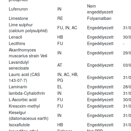
Nem
Lufenuron
IN
engedélyezett
Limestone
RE
Folyamatban
Lime sulphur
FU, IN, AC
Engedélyezett
31/
(calcium polysulphid)
Lenacil
HB
Engedélyezett
30/
Lecithins
FU
Engedélyezett
-
Akanthomyces
IN
Engedélyezett
29/
muscarius strain Ve6
Lavandulyl
AT
Engedélyezett
03/
senecioate
Lauric acid (CAS
IN, AC, HB,
Engedélyezett
31/
143-07-7)
PG
Laminarin
EL
Engedélyezett
28/
lambda-Cyhalothrin
IN
Engedélyezett
31/
L-Ascorbic acid
FU
Engedélyezett
30/
Kresoxim-methyl
FU
Engedélyezett
31/
Kieselgur
IN
Engedélyezett
31/
(diatomaceous earth)
Isoxaflutole
HB
Engedélyezett
31/