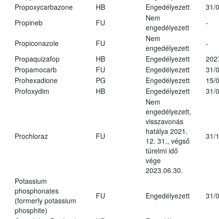
Propoxycarbazone
HB
Engedélyezett
31/
Nem
Propineb
FU
-
engedélyezett
Nem
Propiconazole
FU
-
engedélyezett
Propaquizafop
HB
Engedélyezett
202
Propamocarb
FU
Engedélyezett
31/
Prohexadione
PG
Engedélyezett
15/
Profoxydim
HB
Engedélyezett
31/
Nem
engedélyezett,
visszavonás
hatálya 2021.
Prochloraz
FU
31/
12. 31., végső
türelmi idő
vége
2023.06.30.
Potassium
phosphonates
FU
Engedélyezett
31/
(formerly potassium
phosphite)