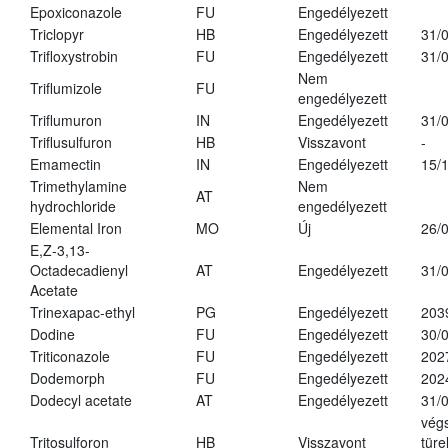
Epoxiconazole
FU
Engedélyezett
Triclopyr
HB
Engedélyezett
31/
Trifloxystrobin
FU
Engedélyezett
31/
Nem
Triflumizole
FU
engedélyezett
Triflumuron
IN
Engedélyezett
31/
Triflusulfuron
HB
Visszavont
-
Emamectin
IN
Engedélyezett
15/
Trimethylamine
Nem
AT
hydrochloride
engedélyezett
Elemental Iron
MO
Új
26/
E,Z-3,13-
Octadecadienyl
AT
Engedélyezett
31/
Acetate
Trinexapac-ethyl
PG
Engedélyezett
203
Dodine
FU
Engedélyezett
30/
Triticonazole
FU
Engedélyezett
202
Dodemorph
FU
Engedélyezett
202
Dodecyl acetate
AT
Engedélyezett
31/
vég
Tritosulforon
HB
Visszavont
türe