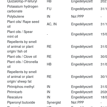
Quizalofop-P-tefuryl
HB
Engedélyezett
202
Potassium hydrogen
FU
Engedélyezett
31/
carbonate
Polybutene
IN
Not PPP
-
Plant oils/ Rape seed
AC, IN
Engedélyezett
31/
oil
Plant oils / Spear
-
Engedélyezett
15/
mint oil
Repellents by smell
of animal or plant
RE
Engedélyezett
31/
origin/ fish oil
Plant oils / Clove oil
RE
Engedélyezett
30/
Plant oils / Citronella
HB
Engedélyezett
31/
oil
Repellents by smell
of animal or plant
RE
Engedélyezett
30/
origin/ sheep fat
Pirimiphos-methyl
IN
Engedélyezett
31/
Pirimicarb
IN
Engedélyezett
202
Rescalure
IN
Engedélyezett
18/
Piperonyl butoxide
Synergist
Not PPP
-