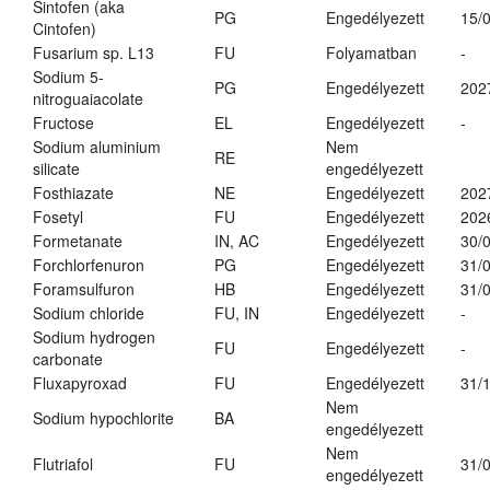
Sintofen (aka
PG
Engedélyezett
15/
Cintofen)
Fusarium sp. L13
FU
Folyamatban
-
Sodium 5-
PG
Engedélyezett
202
nitroguaiacolate
Fructose
EL
Engedélyezett
-
Sodium aluminium
Nem
RE
silicate
engedélyezett
Fosthiazate
NE
Engedélyezett
202
Fosetyl
FU
Engedélyezett
202
Formetanate
IN, AC
Engedélyezett
30/
Forchlorfenuron
PG
Engedélyezett
31/
Foramsulfuron
HB
Engedélyezett
31/
Sodium chloride
FU, IN
Engedélyezett
-
Sodium hydrogen
FU
Engedélyezett
-
carbonate
Fluxapyroxad
FU
Engedélyezett
31/
Nem
Sodium hypochlorite
BA
engedélyezett
Nem
Flutriafol
FU
31/
engedélyezett