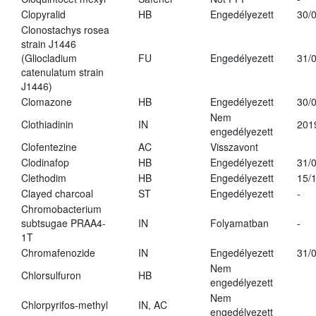
Clopyralid
HB
Engedélyezett
30/
Clonostachys rosea
strain J1446
(Gliocladium
FU
Engedélyezett
31/
catenulatum strain
J1446)
Clomazone
HB
Engedélyezett
30/
Nem
Clothiadinin
IN
201
engedélyezett
Clofentezine
AC
Visszavont
Clodinafop
HB
Engedélyezett
31/
Clethodim
HB
Engedélyezett
15/
Clayed charcoal
ST
Engedélyezett
-
Chromobacterium
subtsugae PRAA4-
IN
Folyamatban
-
1T
Chromafenozide
IN
Engedélyezett
31/
Nem
Chlorsulfuron
HB
engedélyezett
Nem
Chlorpyrifos-methyl
IN, AC
engedélyezett