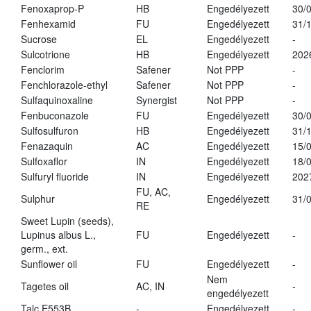
Fenoxaprop-P
HB
Engedélyezett
30/
Fenhexamid
FU
Engedélyezett
31/
Sucrose
EL
Engedélyezett
-
Sulcotrione
HB
Engedélyezett
202
Fenclorim
Safener
Not PPP
-
Fenchlorazole-ethyl
Safener
Not PPP
-
Sulfaquinoxaline
Synergist
Not PPP
-
Fenbuconazole
FU
Engedélyezett
30/
Sulfosulfuron
HB
Engedélyezett
31/
Fenazaquin
AC
Engedélyezett
15/
Sulfoxaflor
IN
Engedélyezett
18/
Sulfuryl fluoride
IN
Engedélyezett
202
FU, AC,
Sulphur
Engedélyezett
31/
RE
Sweet Lupin (seeds),
Lupinus albus L.,
FU
Engedélyezett
-
germ., ext.
Sunflower oil
FU
Engedélyezett
-
Nem
Tagetes oil
AC, IN
-
engedélyezett
Talc E553B
-
Engedélyezett
-