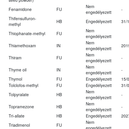
seed powder)
Nem
Fenamidone
FU
-
engedélyezett
Thifensulfuron-
HB
Engedélyezett
31/
methyl
Nem
Thiophanate-methyl
FU
engedélyezett
Nem
Thiamethoxam
IN
201
engedélyezett
Nem
Thiram
FU
-
engedélyezett
Nem
Thyme oil
IN
-
engedélyezett
Thymol
FU
Engedélyezett
15/
Tolclofos-methyl
FU
Engedélyezett
31/
Nem
Tolpyralate
HB
-
engedélyezett
Nem
Topramezone
HB
-
engedélyezett
Tri-allate
HB
Engedélyezett
202
Nem
Triadimenol
FU
engedélyezett