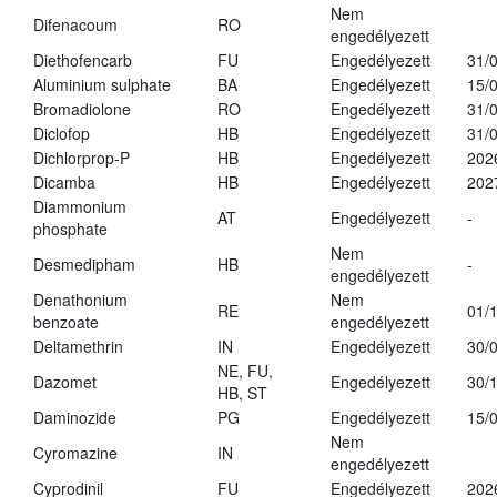
Nem
Difenacoum
RO
engedélyezett
Diethofencarb
FU
Engedélyezett
31/
Aluminium sulphate
BA
Engedélyezett
15/
Bromadiolone
RO
Engedélyezett
31/
Diclofop
HB
Engedélyezett
31/
Dichlorprop-P
HB
Engedélyezett
202
Dicamba
HB
Engedélyezett
202
Diammonium
AT
Engedélyezett
-
phosphate
Nem
Desmedipham
HB
-
engedélyezett
Denathonium
Nem
RE
01/
benzoate
engedélyezett
Deltamethrin
IN
Engedélyezett
30/
NE, FU,
Dazomet
Engedélyezett
30/
HB, ST
Daminozide
PG
Engedélyezett
15/
Nem
Cyromazine
IN
engedélyezett
Cyprodinil
FU
Engedélyezett
202