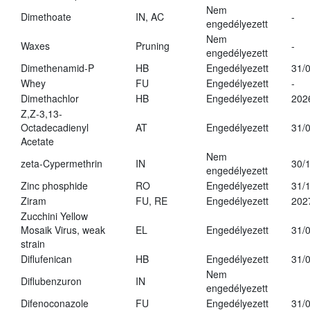
Nem
Dimethoate
IN, AC
-
engedélyezett
Nem
Waxes
Pruning
-
engedélyezett
Dimethenamid-P
HB
Engedélyezett
31/
Whey
FU
Engedélyezett
-
Dimethachlor
HB
Engedélyezett
202
Z,Z-3,13-
Octadecadienyl
AT
Engedélyezett
31/
Acetate
Nem
zeta-Cypermethrin
IN
30/
engedélyezett
Zinc phosphide
RO
Engedélyezett
31/
Ziram
FU, RE
Engedélyezett
202
Zucchini Yellow
Mosaik Virus, weak
EL
Engedélyezett
31/
strain
Diflufenican
HB
Engedélyezett
31/
Nem
Diflubenzuron
IN
engedélyezett
Difenoconazole
FU
Engedélyezett
31/