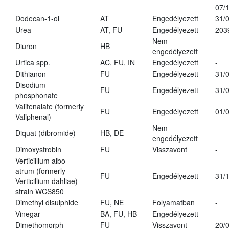
07/
Dodecan-1-ol
AT
Engedélyezett
31/
Urea
AT, FU
Engedélyezett
203
Nem
Diuron
HB
engedélyezett
Urtica spp.
AC, FU, IN
Engedélyezett
-
Dithianon
FU
Engedélyezett
31/
Disodium
FU
Engedélyezett
31/
phosphonate
Valifenalate (formerly
FU
Engedélyezett
01/
Valiphenal)
Nem
Diquat (dibromide)
HB, DE
-
engedélyezett
Dimoxystrobin
FU
Visszavont
-
Verticillium albo-
atrum (formerly
FU
Engedélyezett
31/
Verticillium dahliae)
strain WCS850
Dimethyl disulphide
FU, NE
Folyamatban
-
Vinegar
BA, FU, HB
Engedélyezett
-
Dimethomorph
FU
Visszavont
20/