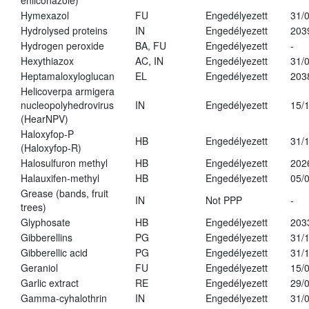
enilconazole)
Hymexazol
FU
Engedélyezett
31/
Hydrolysed proteins
IN
Engedélyezett
203
Hydrogen peroxide
BA, FU
Engedélyezett
-
Hexythiazox
AC, IN
Engedélyezett
31/
Heptamaloxyloglucan
EL
Engedélyezett
203
Helicoverpa armigera
nucleopolyhedrovirus
IN
Engedélyezett
15/
(HearNPV)
Haloxyfop-P
HB
Engedélyezett
31/
(Haloxyfop-R)
Halosulfuron methyl
HB
Engedélyezett
202
Halauxifen-methyl
HB
Engedélyezett
05/
Grease (bands, fruit
IN
Not PPP
-
trees)
Glyphosate
HB
Engedélyezett
203
Gibberellins
PG
Engedélyezett
31/
Gibberellic acid
PG
Engedélyezett
31/
Geraniol
FU
Engedélyezett
15/
Garlic extract
RE
Engedélyezett
29/
Gamma-cyhalothrin
IN
Engedélyezett
31/