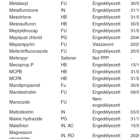
Metalaxyl
FU
Engedélyezett
30/
Metaflumizone
IN
Engedélyezett
31/
Mesotrione
HB
Engedélyezett
31/
Mesosulfuron
HB
Engedélyezett
30/
Meptyldinocap
FU
Engedélyezett
31/
Mepiquat chlorid
PG
Engedélyezett
204
Mepanipyrim
FU
Visszavont
202
Mefentrifluconazole
FU
Engedélyezett
20/
Mefenpyr
Safener
Not PPP
-
Mecoprop-P
HB
Engedélyezett
15/
MCPB
HB
Engedélyezett
31/
MCPA
HB
Engedélyezett
31/
Mandipropamid
Fu
Engedélyezett
30/
Mandestrobin
FU
Engedélyezett
09/
Nem
Mancozeb
FU
engedélyezett
Maltodextrin
IN
Engedélyezett
03/
Maleic hydrazide
PG
Engedélyezett
31/
Malathion
IN, AC
Engedélyezett
15/
Magnesium
IN, RO
Engedélyezett
202
phosphide