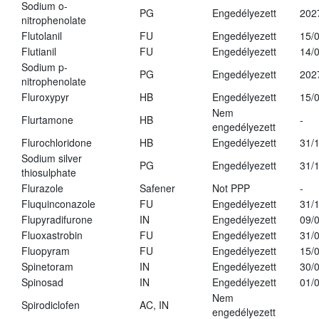
Sodium o-
PG
Engedélyezett
202
nitrophenolate
Flutolanil
FU
Engedélyezett
15/
Flutianil
FU
Engedélyezett
14/
Sodium p-
PG
Engedélyezett
202
nitrophenolate
Fluroxypyr
HB
Engedélyezett
15/
Nem
Flurtamone
HB
-
engedélyezett
Flurochloridone
HB
Engedélyezett
31/
Sodium silver
PG
Engedélyezett
31/
thiosulphate
Flurazole
Safener
Not PPP
-
Fluquinconazole
FU
Engedélyezett
31/
Flupyradifurone
IN
Engedélyezett
09/
Fluoxastrobin
FU
Engedélyezett
31/
Fluopyram
FU
Engedélyezett
15/
Spinetoram
IN
Engedélyezett
30/
Spinosad
IN
Engedélyezett
01/
Nem
Spirodiclofen
AC, IN
engedélyezett