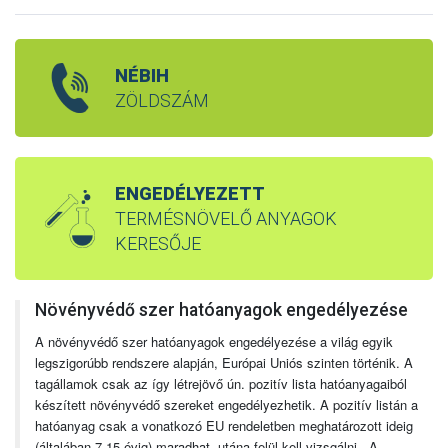
NÉBIH
ZÖLDSZÁM
ENGEDÉLYEZETT
TERMÉSNÖVELŐ ANYAGOK
KERESŐJE
Növényvédő szer hatóanyagok engedélyezése
A növényvédő szer hatóanyagok engedélyezése a világ egyik
legszigorúbb rendszere alapján, Európai Uniós szinten történik. A
tagállamok csak az így létrejövő ún. pozitív lista hatóanyagaiból
készített növényvédő szereket engedélyezhetik. A pozitív listán a
hatóanyag csak a vonatkozó EU rendeletben meghatározott ideig
(általában 7-15 évig) maradhat, utána felül kell vizsgálni. A