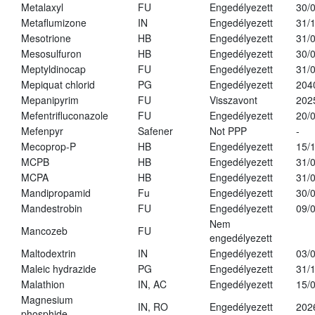
Metalaxyl
FU
Engedélyezett
30/
Metaflumizone
IN
Engedélyezett
31/
Mesotrione
HB
Engedélyezett
31/
Mesosulfuron
HB
Engedélyezett
30/
Meptyldinocap
FU
Engedélyezett
31/
Mepiquat chlorid
PG
Engedélyezett
204
Mepanipyrim
FU
Visszavont
202
Mefentrifluconazole
FU
Engedélyezett
20/
Mefenpyr
Safener
Not PPP
-
Mecoprop-P
HB
Engedélyezett
15/
MCPB
HB
Engedélyezett
31/
MCPA
HB
Engedélyezett
31/
Mandipropamid
Fu
Engedélyezett
30/
Mandestrobin
FU
Engedélyezett
09/
Nem
Mancozeb
FU
engedélyezett
Maltodextrin
IN
Engedélyezett
03/
Maleic hydrazide
PG
Engedélyezett
31/
Malathion
IN, AC
Engedélyezett
15/
Magnesium
IN, RO
Engedélyezett
202
phosphide