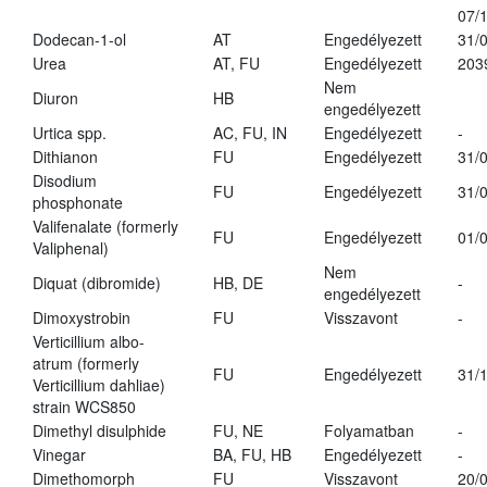
07/
Dodecan-1-ol
AT
Engedélyezett
31/
Urea
AT, FU
Engedélyezett
203
Nem
Diuron
HB
engedélyezett
Urtica spp.
AC, FU, IN
Engedélyezett
-
Dithianon
FU
Engedélyezett
31/
Disodium
FU
Engedélyezett
31/
phosphonate
Valifenalate (formerly
FU
Engedélyezett
01/
Valiphenal)
Nem
Diquat (dibromide)
HB, DE
-
engedélyezett
Dimoxystrobin
FU
Visszavont
-
Verticillium albo-
atrum (formerly
FU
Engedélyezett
31/
Verticillium dahliae)
strain WCS850
Dimethyl disulphide
FU, NE
Folyamatban
-
Vinegar
BA, FU, HB
Engedélyezett
-
Dimethomorph
FU
Visszavont
20/