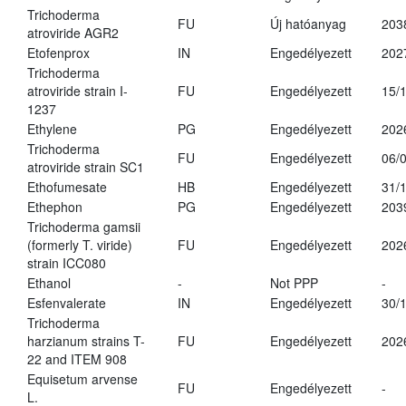
Trichoderma
FU
Új hatóanyag
203
atroviride AGR2
Etofenprox
IN
Engedélyezett
202
Trichoderma
atroviride strain I-
FU
Engedélyezett
15/
1237
Ethylene
PG
Engedélyezett
202
Trichoderma
FU
Engedélyezett
06/
atroviride strain SC1
Ethofumesate
HB
Engedélyezett
31/
Ethephon
PG
Engedélyezett
203
Trichoderma gamsii
(formerly T. viride)
FU
Engedélyezett
202
strain ICC080
Ethanol
-
Not PPP
-
Esfenvalerate
IN
Engedélyezett
30/
Trichoderma
harzianum strains T-
FU
Engedélyezett
202
22 and ITEM 908
Equisetum arvense
FU
Engedélyezett
-
L.