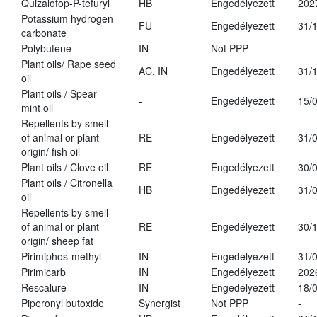
Quizalofop-P-tefuryl
HB
Engedélyezett
202
Potassium hydrogen
FU
Engedélyezett
31/
carbonate
Polybutene
IN
Not PPP
-
Plant oils/ Rape seed
AC, IN
Engedélyezett
31/
oil
Plant oils / Spear
-
Engedélyezett
15/
mint oil
Repellents by smell
of animal or plant
RE
Engedélyezett
31/
origin/ fish oil
Plant oils / Clove oil
RE
Engedélyezett
30/
Plant oils / Citronella
HB
Engedélyezett
31/
oil
Repellents by smell
of animal or plant
RE
Engedélyezett
30/
origin/ sheep fat
Pirimiphos-methyl
IN
Engedélyezett
31/
Pirimicarb
IN
Engedélyezett
202
Rescalure
IN
Engedélyezett
18/
Piperonyl butoxide
Synergist
Not PPP
-