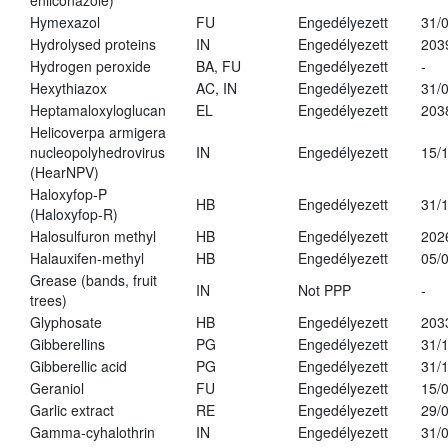
enilconazole)
Hymexazol
FU
Engedélyezett
31/
Hydrolysed proteins
IN
Engedélyezett
203
Hydrogen peroxide
BA, FU
Engedélyezett
-
Hexythiazox
AC, IN
Engedélyezett
31/
Heptamaloxyloglucan
EL
Engedélyezett
203
Helicoverpa armigera
nucleopolyhedrovirus
IN
Engedélyezett
15/
(HearNPV)
Haloxyfop-P
HB
Engedélyezett
31/
(Haloxyfop-R)
Halosulfuron methyl
HB
Engedélyezett
202
Halauxifen-methyl
HB
Engedélyezett
05/
Grease (bands, fruit
IN
Not PPP
-
trees)
Glyphosate
HB
Engedélyezett
203
Gibberellins
PG
Engedélyezett
31/
Gibberellic acid
PG
Engedélyezett
31/
Geraniol
FU
Engedélyezett
15/
Garlic extract
RE
Engedélyezett
29/
Gamma-cyhalothrin
IN
Engedélyezett
31/