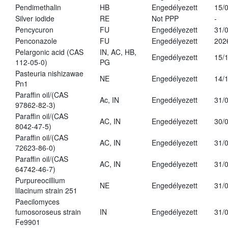
Pendimethalin
HB
Engedélyezett
15/
Silver iodide
RE
Not PPP
-
Pencycuron
FU
Engedélyezett
31/
Penconazole
FU
Engedélyezett
202
Pelargonic acid (CAS
IN, AC, HB,
Engedélyezett
15/
112-05-0)
PG
Pasteuria nishizawae
NE
Engedélyezett
14/
Pn1
Paraffin oil/(CAS
Ac, IN
Engedélyezett
31/
97862-82-3)
Paraffin oil/(CAS
AC, IN
Engedélyezett
30/
8042-47-5)
Paraffin oil/(CAS
AC, IN
Engedélyezett
31/
72623-86-0)
Paraffin oil/(CAS
AC, IN
Engedélyezett
31/
64742-46-7)
Purpureocillium
NE
Engedélyezett
31/
lilacinum strain 251
Paecilomyces
fumosoroseus strain
IN
Engedélyezett
31/
Fe9901