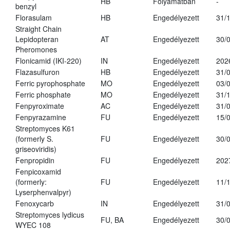
HB
Folyamatban
-
benzyl
Florasulam
HB
Engedélyezett
31/
Straight Chain
Lepidopteran
AT
Engedélyezett
30/
Pheromones
Flonicamid (IKI-220)
IN
Engedélyezett
202
Flazasulfuron
HB
Engedélyezett
31/
Ferric pyrophosphate
MO
Engedélyezett
03/
Ferric phosphate
MO
Engedélyezett
31/
Fenpyroximate
AC
Engedélyezett
31/
Fenpyrazamine
FU
Engedélyezett
15/
Streptomyces K61
(formerly S.
FU
Engedélyezett
30/
griseoviridis)
Fenpropidin
FU
Engedélyezett
202
Fenpicoxamid
(formerly:
FU
Engedélyezett
11/
Lyserphenvalpyr)
Fenoxycarb
IN
Engedélyezett
31/
Streptomyces lydicus
FU, BA
Engedélyezett
30/
WYEC 108