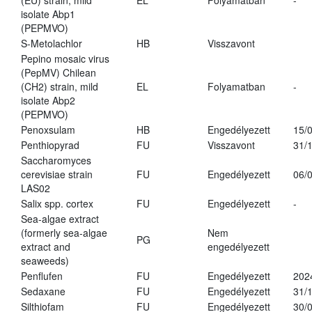
(EU) strain, mild
EL
Folyamatban
-
isolate Abp1
(PEPMVO)
S-Metolachlor
HB
Visszavont
Pepino mosaic virus
(PepMV) Chilean
(CH2) strain, mild
EL
Folyamatban
-
isolate Abp2
(PEPMVO)
Penoxsulam
HB
Engedélyezett
15/
Penthiopyrad
FU
Visszavont
31/
Saccharomyces
cerevisiae strain
FU
Engedélyezett
06/
LAS02
Salix spp. cortex
FU
Engedélyezett
-
Sea-algae extract
(formerly sea-algae
Nem
PG
extract and
engedélyezett
seaweeds)
Penflufen
FU
Engedélyezett
202
Sedaxane
FU
Engedélyezett
31/
Silthiofam
FU
Engedélyezett
30/