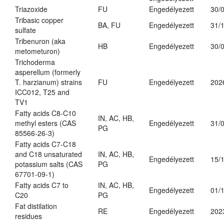
Triazoxide
FU
Engedélyezett
30/
Tribasic copper
BA, FU
Engedélyezett
31/
sulfate
Tribenuron (aka
HB
Engedélyezett
30/
metometuron)
Trichoderma
asperellum (formerly
T. harzianum) strains
FU
Engedélyezett
202
ICC012, T25 and
TV1
Fatty acids C8-C10
IN, AC, HB,
methyl esters (CAS
Engedélyezett
31/
PG
85566-26-3)
Fatty acids C7-C18
and C18 unsaturated
IN, AC, HB,
Engedélyezett
15/
potassium salts (CAS
PG
67701-09-1)
Fatty acids C7 to
IN, AC, HB,
Engedélyezett
01/
C20
PG
Fat distilation
RE
Engedélyezett
202
residues