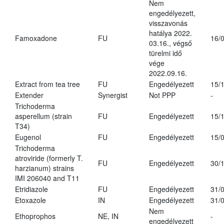
Nem
engedélyezett,
visszavonás
hatálya 2022.
Famoxadone
FU
16/
03.16., végső
türelmi idő
vége
2022.09.16.
Extract from tea tree
FU
Engedélyezett
15/
Extender
Synergist
Not PPP
-
Trichoderma
asperellum (strain
FU
Engedélyezett
15/
T34)
Eugenol
FU
Engedélyezett
15/
Trichoderma
atroviride (formerly T.
FU
Engedélyezett
30/
harzianum) strains
IMI 206040 and T11
Etridiazole
FU
Engedélyezett
31/
Etoxazole
IN
Engedélyezett
31/
Nem
Ethoprophos
NE, IN
-
engedélyezett