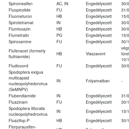
Spiromesifen
AC, IN
Engedélyezett
30/
Fluopicolide
FU
Engedélyezett
31/
Fluometuron
HB
Engedélyezett
15/
Spirotetramat
IN
Engedélyezett
30/
Flumioxazin
HB
Engedélyezett
30/
Flumetralin
PG
Engedélyezett
15/
Spiroxamine
FU
Engedélyezett
30/
vég
Flufenacet (formerly
HB
Visszavont
türe
fluthiamide)
10/
Fludioxonil
FU
Engedélyezett
30/
Spodoptera exigua
multicapsid
IN
Folyamatban
-
nucleopolyhedorvirus
(SeMNPV)
Flubendiamide
IN
Engedélyezett
31/
Fluazinam
FU
Engedélyezett
30/
Spodoptera littoralis
IN
Engedélyezett
15/
nucleopolyhedrovirus
Fluazifop-P
HB
Engedélyezett
30/
Florpyrauxifen-