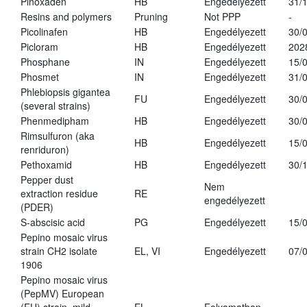
Pinoxaden
HB
Engedélyezett
31/
Resins and polymers
Pruning
Not PPP
-
Picolinafen
HB
Engedélyezett
30/
Picloram
HB
Engedélyezett
202
Phosphane
IN
Engedélyezett
15/
Phosmet
IN
Engedélyezett
31/
Phlebiopsis gigantea
FU
Engedélyezett
30/
(several strains)
Phenmedipham
HB
Engedélyezett
30/
Rimsulfuron (aka
HB
Engedélyezett
15/
renriduron)
Pethoxamid
HB
Engedélyezett
30/
Pepper dust
Nem
extraction residue
RE
engedélyezett
(PDER)
S-abscisic acid
PG
Engedélyezett
15/
Pepino mosaic virus
strain CH2 isolate
EL, VI
Engedélyezett
07/
1906
Pepino mosaic virus
(PepMV) European