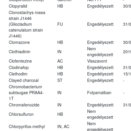
Clopyralid
HB
Engedélyezett
30/
Clonostachys rosea
strain J1446
(Gliocladium
FU
Engedélyezett
31/
catenulatum strain
J1446)
Clomazone
HB
Engedélyezett
30/
Nem
Clothiadinin
IN
201
engedélyezett
Clofentezine
AC
Visszavont
Clodinafop
HB
Engedélyezett
31/
Clethodim
HB
Engedélyezett
15/
Clayed charcoal
ST
Engedélyezett
-
Chromobacterium
subtsugae PRAA4-
IN
Folyamatban
-
1T
Chromafenozide
IN
Engedélyezett
31/
Nem
Chlorsulfuron
HB
engedélyezett
Nem
Chlorpyrifos-methyl
IN, AC
engedélyezett