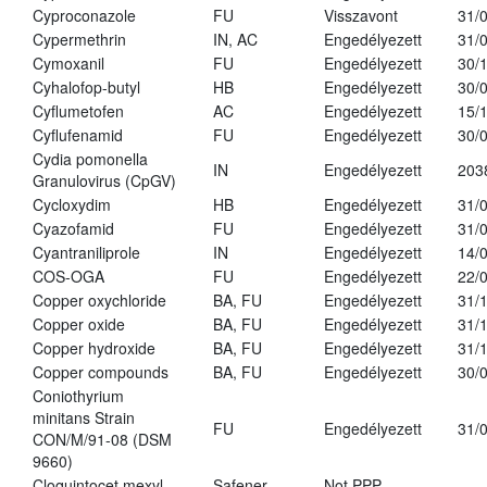
Cyproconazole
FU
Visszavont
31/
Cypermethrin
IN, AC
Engedélyezett
31/
Cymoxanil
FU
Engedélyezett
30/
Cyhalofop-butyl
HB
Engedélyezett
30/
Cyflumetofen
AC
Engedélyezett
15/
Cyflufenamid
FU
Engedélyezett
30/
Cydia pomonella
IN
Engedélyezett
203
Granulovirus (CpGV)
Cycloxydim
HB
Engedélyezett
31/
Cyazofamid
FU
Engedélyezett
31/
Cyantraniliprole
IN
Engedélyezett
14/
COS-OGA
FU
Engedélyezett
22/
Copper oxychloride
BA, FU
Engedélyezett
31/
Copper oxide
BA, FU
Engedélyezett
31/
Copper hydroxide
BA, FU
Engedélyezett
31/
Copper compounds
BA, FU
Engedélyezett
30/
Coniothyrium
minitans Strain
FU
Engedélyezett
31/
CON/M/91-08 (DSM
9660)
Cloquintocet mexyl
Safener
Not PPP
-