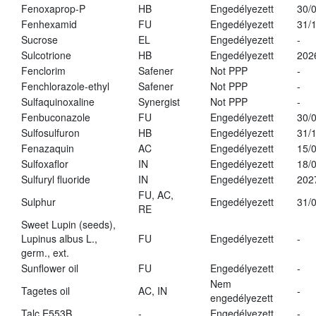
Fenoxaprop-P
HB
Engedélyezett
30/
Fenhexamid
FU
Engedélyezett
31/
Sucrose
EL
Engedélyezett
-
Sulcotrione
HB
Engedélyezett
202
Fenclorim
Safener
Not PPP
-
Fenchlorazole-ethyl
Safener
Not PPP
-
Sulfaquinoxaline
Synergist
Not PPP
-
Fenbuconazole
FU
Engedélyezett
30/
Sulfosulfuron
HB
Engedélyezett
31/
Fenazaquin
AC
Engedélyezett
15/
Sulfoxaflor
IN
Engedélyezett
18/
Sulfuryl fluoride
IN
Engedélyezett
202
FU, AC,
Sulphur
Engedélyezett
31/
RE
Sweet Lupin (seeds),
Lupinus albus L.,
FU
Engedélyezett
-
germ., ext.
Sunflower oil
FU
Engedélyezett
-
Nem
Tagetes oil
AC, IN
-
engedélyezett
Talc E553B
-
Engedélyezett
-