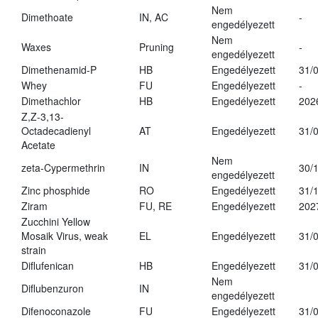
Nem
Dimethoate
IN, AC
-
engedélyezett
Nem
Waxes
Pruning
-
engedélyezett
Dimethenamid-P
HB
Engedélyezett
31/
Whey
FU
Engedélyezett
-
Dimethachlor
HB
Engedélyezett
202
Z,Z-3,13-
Octadecadienyl
AT
Engedélyezett
31/
Acetate
Nem
zeta-Cypermethrin
IN
30/
engedélyezett
Zinc phosphide
RO
Engedélyezett
31/
Ziram
FU, RE
Engedélyezett
202
Zucchini Yellow
Mosaik Virus, weak
EL
Engedélyezett
31/
strain
Diflufenican
HB
Engedélyezett
31/
Nem
Diflubenzuron
IN
engedélyezett
Difenoconazole
FU
Engedélyezett
31/