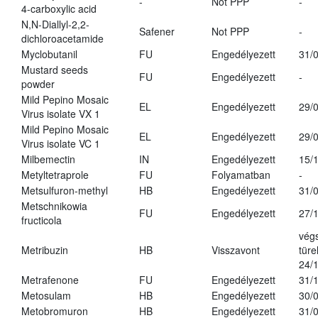
-
Not PPP
-
4-carboxylic acid
N,N-Diallyl-2,2-
Safener
Not PPP
-
dichloroacetamide
Myclobutanil
FU
Engedélyezett
31/
Mustard seeds
FU
Engedélyezett
-
powder
Mild Pepino Mosaic
EL
Engedélyezett
29/
Virus isolate VX 1
Mild Pepino Mosaic
EL
Engedélyezett
29/
Virus isolate VC 1
Milbemectin
IN
Engedélyezett
15/
Metyltetraprole
FU
Folyamatban
-
Metsulfuron-methyl
HB
Engedélyezett
31/
Metschnikowia
FU
Engedélyezett
27/
fructicola
vég
Metribuzin
HB
Visszavont
türe
24/
Metrafenone
FU
Engedélyezett
31/
Metosulam
HB
Engedélyezett
30/
Metobromuron
HB
Engedélyezett
31/