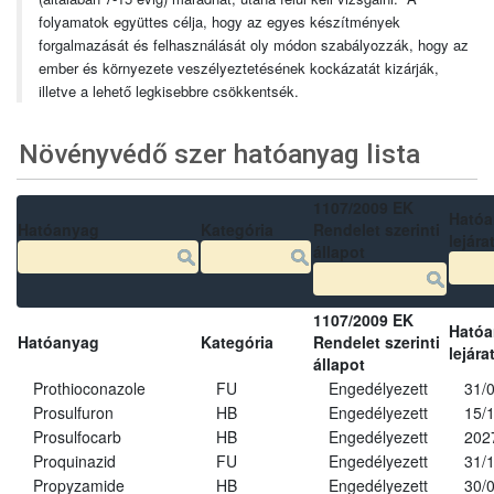
folyamatok együttes célja, hogy az egyes készítmények
forgalmazását és felhasználását oly módon szabályozzák, hogy az
ember és környezete veszélyeztetésének kockázatát kizárják,
illetve a lehető legkisebbre csökkentsék.
Növényvédő szer hatóanyag lista
1107/2009 EK
Ható
Hatóanyag
Kategória
Rendelet szerinti
lejára
állapot
1107/2009 EK
Ható
Hatóanyag
Kategória
Rendelet szerinti
lejára
állapot
Prothioconazole
FU
Engedélyezett
31/
Prosulfuron
HB
Engedélyezett
15/
Prosulfocarb
HB
Engedélyezett
202
Proquinazid
FU
Engedélyezett
31/
Propyzamide
HB
Engedélyezett
30/