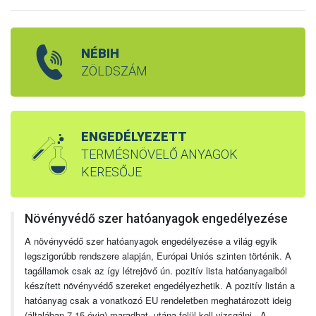
NÉBIH
ZÖLDSZÁM
ENGEDÉLYEZETT
TERMÉSNÖVELŐ ANYAGOK
KERESŐJE
Növényvédő szer hatóanyagok engedélyezése
A növényvédő szer hatóanyagok engedélyezése a világ egyik
legszigorúbb rendszere alapján, Európai Uniós szinten történik. A
tagállamok csak az így létrejövő ún. pozitív lista hatóanyagaiból
készített növényvédő szereket engedélyezhetik. A pozitív listán a
hatóanyag csak a vonatkozó EU rendeletben meghatározott ideig
(általában 7-15 évig) maradhat, utána felül kell vizsgálni. A