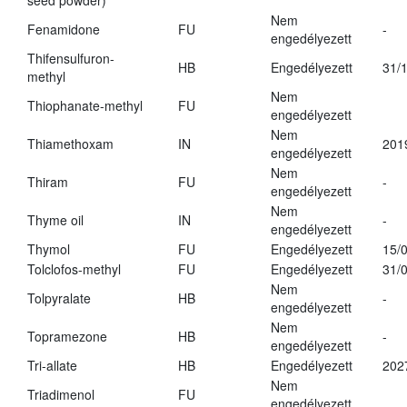
seed powder)
Nem
Fenamidone
FU
-
engedélyezett
Thifensulfuron-
HB
Engedélyezett
31/
methyl
Nem
Thiophanate-methyl
FU
engedélyezett
Nem
Thiamethoxam
IN
201
engedélyezett
Nem
Thiram
FU
-
engedélyezett
Nem
Thyme oil
IN
-
engedélyezett
Thymol
FU
Engedélyezett
15/
Tolclofos-methyl
FU
Engedélyezett
31/
Nem
Tolpyralate
HB
-
engedélyezett
Nem
Topramezone
HB
-
engedélyezett
Tri-allate
HB
Engedélyezett
202
Nem
Triadimenol
FU
engedélyezett