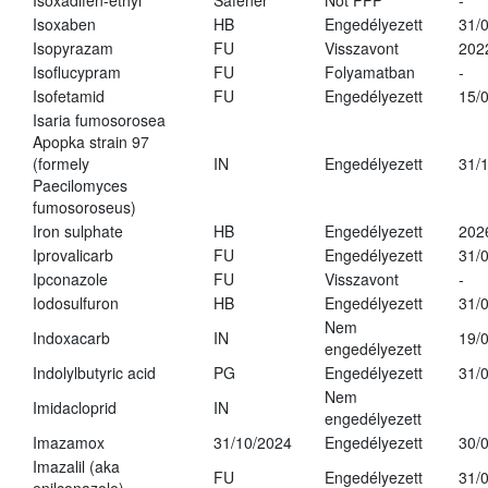
Isoxadifen-ethyl
Safener
Not PPP
-
Isoxaben
HB
Engedélyezett
31/
Isopyrazam
FU
Visszavont
202
Isoflucypram
FU
Folyamatban
-
Isofetamid
FU
Engedélyezett
15/
Isaria fumosorosea
Apopka strain 97
(formely
IN
Engedélyezett
31/
Paecilomyces
fumosoroseus)
Iron sulphate
HB
Engedélyezett
202
Iprovalicarb
FU
Engedélyezett
31/
Ipconazole
FU
Visszavont
-
Iodosulfuron
HB
Engedélyezett
31/
Nem
Indoxacarb
IN
19/
engedélyezett
Indolylbutyric acid
PG
Engedélyezett
31/
Nem
Imidacloprid
IN
engedélyezett
Imazamox
31/10/2024
Engedélyezett
30/
Imazalil (aka
FU
Engedélyezett
31/