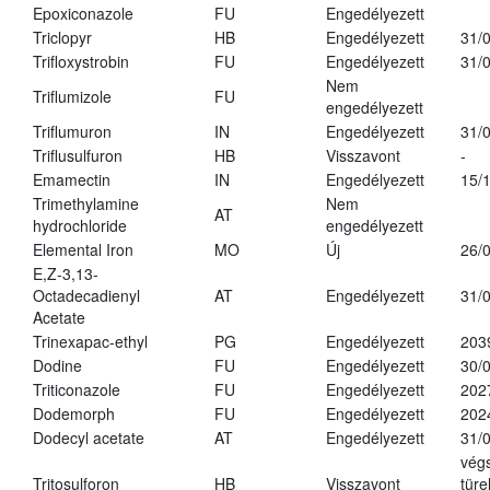
Epoxiconazole
FU
Engedélyezett
Triclopyr
HB
Engedélyezett
31/
Trifloxystrobin
FU
Engedélyezett
31/
Nem
Triflumizole
FU
engedélyezett
Triflumuron
IN
Engedélyezett
31/
Triflusulfuron
HB
Visszavont
-
Emamectin
IN
Engedélyezett
15/
Trimethylamine
Nem
AT
hydrochloride
engedélyezett
Elemental Iron
MO
Új
26/
E,Z-3,13-
Octadecadienyl
AT
Engedélyezett
31/
Acetate
Trinexapac-ethyl
PG
Engedélyezett
203
Dodine
FU
Engedélyezett
30/
Triticonazole
FU
Engedélyezett
202
Dodemorph
FU
Engedélyezett
202
Dodecyl acetate
AT
Engedélyezett
31/
vég
Tritosulforon
HB
Visszavont
türe