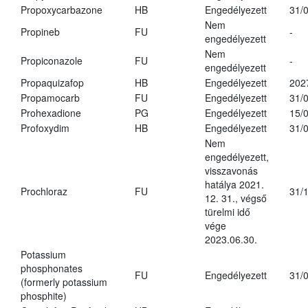
Propoxycarbazone
HB
Engedélyezett
31/
Nem
Propineb
FU
-
engedélyezett
Nem
Propiconazole
FU
-
engedélyezett
Propaquizafop
HB
Engedélyezett
202
Propamocarb
FU
Engedélyezett
31/
Prohexadione
PG
Engedélyezett
15/
Profoxydim
HB
Engedélyezett
31/
Nem
engedélyezett,
visszavonás
hatálya 2021.
Prochloraz
FU
31/
12. 31., végső
türelmi idő
vége
2023.06.30.
Potassium
phosphonates
FU
Engedélyezett
31/
(formerly potassium
phosphite)