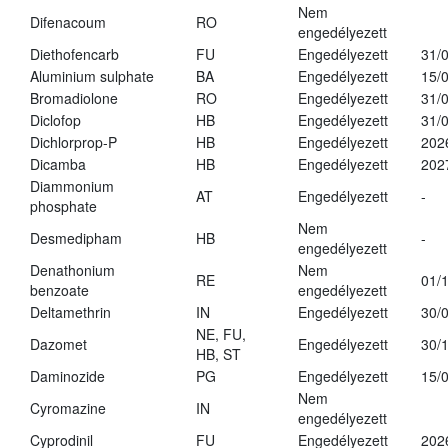
Nem
Difenacoum
RO
engedélyezett
Diethofencarb
FU
Engedélyezett
31/
Aluminium sulphate
BA
Engedélyezett
15/
Bromadiolone
RO
Engedélyezett
31/
Diclofop
HB
Engedélyezett
31/
Dichlorprop-P
HB
Engedélyezett
202
Dicamba
HB
Engedélyezett
202
Diammonium
AT
Engedélyezett
-
phosphate
Nem
Desmedipham
HB
-
engedélyezett
Denathonium
Nem
RE
01/
benzoate
engedélyezett
Deltamethrin
IN
Engedélyezett
30/
NE, FU,
Dazomet
Engedélyezett
30/
HB, ST
Daminozide
PG
Engedélyezett
15/
Nem
Cyromazine
IN
engedélyezett
Cyprodinil
FU
Engedélyezett
202