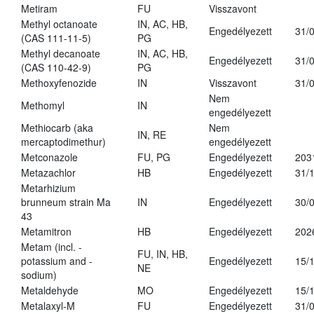
Metiram
FU
Visszavont
Methyl octanoate
IN, AC, HB,
Engedélyezett
31/
(CAS 111-11-5)
PG
Methyl decanoate
IN, AC, HB,
Engedélyezett
31/
(CAS 110-42-9)
PG
Methoxyfenozide
IN
Visszavont
31/
Nem
Methomyl
IN
engedélyezett
Methiocarb (aka
Nem
IN, RE
mercaptodimethur)
engedélyezett
Metconazole
FU, PG
Engedélyezett
203
Metazachlor
HB
Engedélyezett
31/
Metarhizium
brunneum strain Ma
IN
Engedélyezett
30/
43
Metamitron
HB
Engedélyezett
202
Metam (incl. -
FU, IN, HB,
potassium and -
Engedélyezett
15/
NE
sodium)
Metaldehyde
MO
Engedélyezett
15/
Metalaxyl-M
FU
Engedélyezett
31/