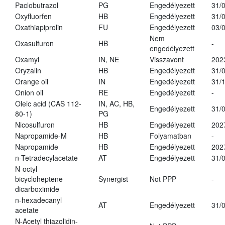
Paclobutrazol
PG
Engedélyezett
31/
Oxyfluorfen
HB
Engedélyezett
31/
Oxathiapiprolin
FU
Engedélyezett
03/
Nem
Oxasulfuron
HB
-
engedélyezett
Oxamyl
IN, NE
Visszavont
202
Oryzalin
HB
Engedélyezett
31/
Orange oil
IN
Engedélyezett
31/
Onion oil
RE
Engedélyezett
-
Oleic acid (CAS 112-
IN, AC, HB,
Engedélyezett
31/
80-1)
PG
Nicosulfuron
HB
Engedélyezett
202
Napropamide-M
HB
Folyamatban
-
Napropamide
HB
Engedélyezett
202
n-Tetradecylacetate
AT
Engedélyezett
31/
N-octyl
bicycloheptene
Synergist
Not PPP
-
dicarboximide
n-hexadecanyl
AT
Engedélyezett
31/
acetate
N-Acetyl thiazolidin-