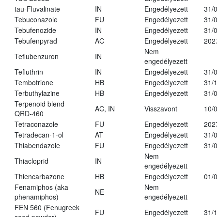
tau-Fluvalinate
IN
Engedélyezett
31/
Tebuconazole
FU
Engedélyezett
31/
Tebufenozide
IN
Engedélyezett
31/
Tebufenpyrad
AC
Engedélyezett
202
Nem
Teflubenzuron
IN
engedélyezett
Tefluthrin
IN
Engedélyezett
31/
Tembotrione
HB
Engedélyezett
31/
Terbuthylazine
HB
Engedélyezett
31/
Terpenoid blend
AC, IN
Visszavont
10/
QRD-460
Tetraconazole
FU
Engedélyezett
202
Tetradecan-1-ol
AT
Engedélyezett
31/
Thiabendazole
FU
Engedélyezett
31/
Nem
Thiacloprid
IN
engedélyezett
Thiencarbazone
HB
Engedélyezett
01/
Fenamiphos (aka
Nem
NE
phenamiphos)
engedélyezett
FEN 560 (Fenugreek
FU
Engedélyezett
31/