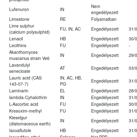
Nem
Lufenuron
IN
engedélyezett
Limestone
RE
Folyamatban
Lime sulphur
FU, IN, AC
Engedélyezett
31/
(calcium polysulphid)
Lenacil
HB
Engedélyezett
30/
Lecithins
FU
Engedélyezett
-
Akanthomyces
IN
Engedélyezett
29/
muscarius strain Ve6
Lavandulyl
AT
Engedélyezett
03/
senecioate
Lauric acid (CAS
IN, AC, HB,
Engedélyezett
31/
143-07-7)
PG
Laminarin
EL
Engedélyezett
28/
lambda-Cyhalothrin
IN
Engedélyezett
31/
L-Ascorbic acid
FU
Engedélyezett
30/
Kresoxim-methyl
FU
Engedélyezett
31/
Kieselgur
IN
Engedélyezett
31/
(diatomaceous earth)
Isoxaflutole
HB
Engedélyezett
31/