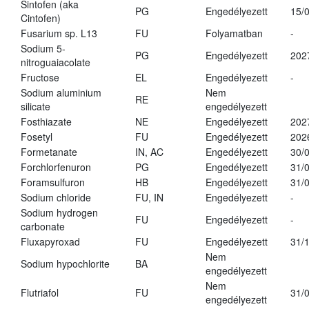
Sintofen (aka
PG
Engedélyezett
15/
Cintofen)
Fusarium sp. L13
FU
Folyamatban
-
Sodium 5-
PG
Engedélyezett
202
nitroguaiacolate
Fructose
EL
Engedélyezett
-
Sodium aluminium
Nem
RE
silicate
engedélyezett
Fosthiazate
NE
Engedélyezett
202
Fosetyl
FU
Engedélyezett
202
Formetanate
IN, AC
Engedélyezett
30/
Forchlorfenuron
PG
Engedélyezett
31/
Foramsulfuron
HB
Engedélyezett
31/
Sodium chloride
FU, IN
Engedélyezett
-
Sodium hydrogen
FU
Engedélyezett
-
carbonate
Fluxapyroxad
FU
Engedélyezett
31/
Nem
Sodium hypochlorite
BA
engedélyezett
Nem
Flutriafol
FU
31/
engedélyezett