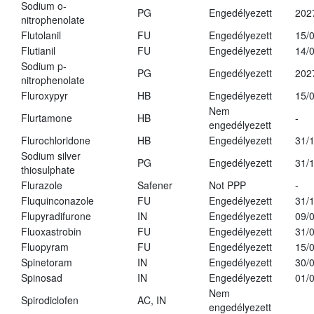
Sodium o-
PG
Engedélyezett
202
nitrophenolate
Flutolanil
FU
Engedélyezett
15/
Flutianil
FU
Engedélyezett
14/
Sodium p-
PG
Engedélyezett
202
nitrophenolate
Fluroxypyr
HB
Engedélyezett
15/
Nem
Flurtamone
HB
-
engedélyezett
Flurochloridone
HB
Engedélyezett
31/
Sodium silver
PG
Engedélyezett
31/
thiosulphate
Flurazole
Safener
Not PPP
-
Fluquinconazole
FU
Engedélyezett
31/
Flupyradifurone
IN
Engedélyezett
09/
Fluoxastrobin
FU
Engedélyezett
31/
Fluopyram
FU
Engedélyezett
15/
Spinetoram
IN
Engedélyezett
30/
Spinosad
IN
Engedélyezett
01/
Nem
Spirodiclofen
AC, IN
engedélyezett