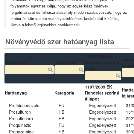
folyamatok együttes célja, hogy az egyes készítmények
forgalmazását és felhasználását oly módon szabályozzák, hogy az
ember és környezete veszélyeztetésének kockázatát kizárják,
illetve a lehető legkisebbre csökkentsék.
Növényvédő szer hatóanyag lista
1107/2009 EK
Ható
Hatóanyag
Kategória
Rendelet szerinti
lejára
állapot
1107/2009 EK
Ható
Hatóanyag
Kategória
Rendelet szerinti
lejára
állapot
Prothioconazole
FU
Engedélyezett
31/
Prosulfuron
HB
Engedélyezett
15/
Prosulfocarb
HB
Engedélyezett
202
Proquinazid
FU
Engedélyezett
31/
Propyzamide
HB
Engedélyezett
30/