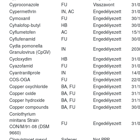
Cyproconazole
FU
Visszavont
31/
Cypermethrin
IN, AC
Engedélyezett
31/
Cymoxanil
FU
Engedélyezett
30/
Cyhalofop-butyl
HB
Engedélyezett
30/
Cyflumetofen
AC
Engedélyezett
15/
Cyflufenamid
FU
Engedélyezett
30/
Cydia pomonella
IN
Engedélyezett
203
Granulovirus (CpGV)
Cycloxydim
HB
Engedélyezett
31/
Cyazofamid
FU
Engedélyezett
31/
Cyantraniliprole
IN
Engedélyezett
14/
COS-OGA
FU
Engedélyezett
22/
Copper oxychloride
BA, FU
Engedélyezett
31/
Copper oxide
BA, FU
Engedélyezett
31/
Copper hydroxide
BA, FU
Engedélyezett
31/
Copper compounds
BA, FU
Engedélyezett
30/
Coniothyrium
minitans Strain
FU
Engedélyezett
31/
CON/M/91-08 (DSM
9660)
Cloquintocet mexyl
Safener
Not PPP
-