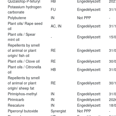
Quizalofop-P-tefuryl
HB
Engedélyezett
202
Potassium hydrogen
FU
Engedélyezett
31/
carbonate
Polybutene
IN
Not PPP
-
Plant oils/ Rape seed
AC, IN
Engedélyezett
31/
oil
Plant oils / Spear
-
Engedélyezett
15/
mint oil
Repellents by smell
of animal or plant
RE
Engedélyezett
31/
origin/ fish oil
Plant oils / Clove oil
RE
Engedélyezett
30/
Plant oils / Citronella
HB
Engedélyezett
31/
oil
Repellents by smell
of animal or plant
RE
Engedélyezett
30/
origin/ sheep fat
Pirimiphos-methyl
IN
Engedélyezett
31/
Pirimicarb
IN
Engedélyezett
202
Rescalure
IN
Engedélyezett
18/
Piperonyl butoxide
Synergist
Not PPP
-