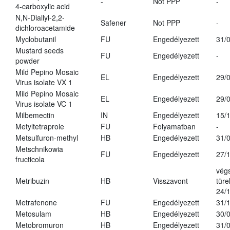
-
Not PPP
-
4-carboxylic acid
N,N-Diallyl-2,2-
Safener
Not PPP
-
dichloroacetamide
Myclobutanil
FU
Engedélyezett
31/
Mustard seeds
FU
Engedélyezett
-
powder
Mild Pepino Mosaic
EL
Engedélyezett
29/
Virus isolate VX 1
Mild Pepino Mosaic
EL
Engedélyezett
29/
Virus isolate VC 1
Milbemectin
IN
Engedélyezett
15/
Metyltetraprole
FU
Folyamatban
-
Metsulfuron-methyl
HB
Engedélyezett
31/
Metschnikowia
FU
Engedélyezett
27/
fructicola
vég
Metribuzin
HB
Visszavont
türe
24/
Metrafenone
FU
Engedélyezett
31/
Metosulam
HB
Engedélyezett
30/
Metobromuron
HB
Engedélyezett
31/