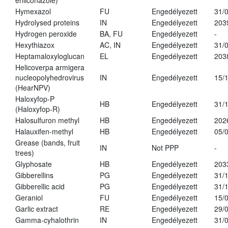
enilconazole)
Hymexazol
FU
Engedélyezett
31/
Hydrolysed proteins
IN
Engedélyezett
203
Hydrogen peroxide
BA, FU
Engedélyezett
-
Hexythiazox
AC, IN
Engedélyezett
31/
Heptamaloxyloglucan
EL
Engedélyezett
203
Helicoverpa armigera
nucleopolyhedrovirus
IN
Engedélyezett
15/
(HearNPV)
Haloxyfop-P
HB
Engedélyezett
31/
(Haloxyfop-R)
Halosulfuron methyl
HB
Engedélyezett
202
Halauxifen-methyl
HB
Engedélyezett
05/
Grease (bands, fruit
IN
Not PPP
-
trees)
Glyphosate
HB
Engedélyezett
203
Gibberellins
PG
Engedélyezett
31/
Gibberellic acid
PG
Engedélyezett
31/
Geraniol
FU
Engedélyezett
15/
Garlic extract
RE
Engedélyezett
29/
Gamma-cyhalothrin
IN
Engedélyezett
31/