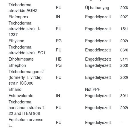
Trichoderma
FU
Új hatóanyag
203
atroviride AGR2
Etofenprox
IN
Engedélyezett
202
Trichoderma
atroviride strain I-
FU
Engedélyezett
15/
1237
Ethylene
PG
Engedélyezett
202
Trichoderma
FU
Engedélyezett
06/
atroviride strain SC1
Ethofumesate
HB
Engedélyezett
31/
Ethephon
PG
Engedélyezett
203
Trichoderma gamsii
(formerly T. viride)
FU
Engedélyezett
202
strain ICC080
Ethanol
-
Not PPP
-
Esfenvalerate
IN
Engedélyezett
30/
Trichoderma
harzianum strains T-
FU
Engedélyezett
202
22 and ITEM 908
Equisetum arvense
FU
Engedélyezett
-
L.