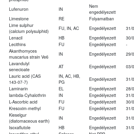
Nem
Lufenuron
IN
engedélyezett
Limestone
RE
Folyamatban
Lime sulphur
FU, IN, AC
Engedélyezett
31/
(calcium polysulphid)
Lenacil
HB
Engedélyezett
30/
Lecithins
FU
Engedélyezett
-
Akanthomyces
IN
Engedélyezett
29/
muscarius strain Ve6
Lavandulyl
AT
Engedélyezett
03/
senecioate
Lauric acid (CAS
IN, AC, HB,
Engedélyezett
31/
143-07-7)
PG
Laminarin
EL
Engedélyezett
28/
lambda-Cyhalothrin
IN
Engedélyezett
31/
L-Ascorbic acid
FU
Engedélyezett
30/
Kresoxim-methyl
FU
Engedélyezett
31/
Kieselgur
IN
Engedélyezett
31/
(diatomaceous earth)
Isoxaflutole
HB
Engedélyezett
31/