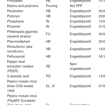
Pinoxaden
HB
Engedélyezett
31/
Resins and polymers
Pruning
Not PPP
-
Picolinafen
HB
Engedélyezett
30/
Picloram
HB
Engedélyezett
202
Phosphane
IN
Engedélyezett
15/
Phosmet
IN
Engedélyezett
31/
Phlebiopsis gigantea
FU
Engedélyezett
30/
(several strains)
Phenmedipham
HB
Engedélyezett
30/
Rimsulfuron (aka
HB
Engedélyezett
15/
renriduron)
Pethoxamid
HB
Engedélyezett
30/
Pepper dust
Nem
extraction residue
RE
engedélyezett
(PDER)
S-abscisic acid
PG
Engedélyezett
15/
Pepino mosaic virus
strain CH2 isolate
EL, VI
Engedélyezett
07/
1906
Pepino mosaic virus
(PepMV) European