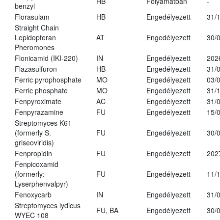
HB
Folyamatban
-
benzyl
Florasulam
HB
Engedélyezett
31/
Straight Chain
Lepidopteran
AT
Engedélyezett
30/
Pheromones
Flonicamid (IKI-220)
IN
Engedélyezett
202
Flazasulfuron
HB
Engedélyezett
31/
Ferric pyrophosphate
MO
Engedélyezett
03/
Ferric phosphate
MO
Engedélyezett
31/
Fenpyroximate
AC
Engedélyezett
31/
Fenpyrazamine
FU
Engedélyezett
15/
Streptomyces K61
(formerly S.
FU
Engedélyezett
30/
griseoviridis)
Fenpropidin
FU
Engedélyezett
202
Fenpicoxamid
(formerly:
FU
Engedélyezett
11/
Lyserphenvalpyr)
Fenoxycarb
IN
Engedélyezett
31/
Streptomyces lydicus
FU, BA
Engedélyezett
30/
WYEC 108