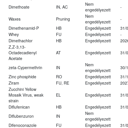
Nem
Dimethoate
IN, AC
-
engedélyezett
Nem
Waxes
Pruning
-
engedélyezett
Dimethenamid-P
HB
Engedélyezett
31/
Whey
FU
Engedélyezett
-
Dimethachlor
HB
Engedélyezett
202
Z,Z-3,13-
Octadecadienyl
AT
Engedélyezett
31/
Acetate
Nem
zeta-Cypermethrin
IN
30/
engedélyezett
Zinc phosphide
RO
Engedélyezett
31/
Ziram
FU, RE
Engedélyezett
202
Zucchini Yellow
Mosaik Virus, weak
EL
Engedélyezett
31/
strain
Diflufenican
HB
Engedélyezett
31/
Nem
Diflubenzuron
IN
engedélyezett
Difenoconazole
FU
Engedélyezett
31/