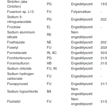
Sintofen (aka
PG
Engedélyezett
15/
Cintofen)
Fusarium sp. L13
FU
Folyamatban
-
Sodium 5-
PG
Engedélyezett
202
nitroguaiacolate
Fructose
EL
Engedélyezett
-
Sodium aluminium
Nem
RE
silicate
engedélyezett
Fosthiazate
NE
Engedélyezett
202
Fosetyl
FU
Engedélyezett
202
Formetanate
IN, AC
Engedélyezett
30/
Forchlorfenuron
PG
Engedélyezett
31/
Foramsulfuron
HB
Engedélyezett
31/
Sodium chloride
FU, IN
Engedélyezett
-
Sodium hydrogen
FU
Engedélyezett
-
carbonate
Fluxapyroxad
FU
Engedélyezett
31/
Nem
Sodium hypochlorite
BA
engedélyezett
Nem
Flutriafol
FU
31/
engedélyezett