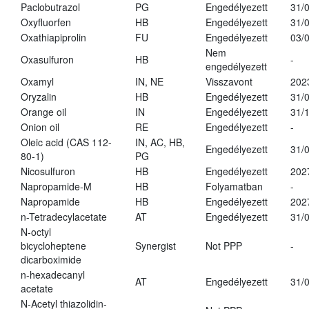
Paclobutrazol
PG
Engedélyezett
31/
Oxyfluorfen
HB
Engedélyezett
31/
Oxathiapiprolin
FU
Engedélyezett
03/
Nem
Oxasulfuron
HB
-
engedélyezett
Oxamyl
IN, NE
Visszavont
202
Oryzalin
HB
Engedélyezett
31/
Orange oil
IN
Engedélyezett
31/
Onion oil
RE
Engedélyezett
-
Oleic acid (CAS 112-
IN, AC, HB,
Engedélyezett
31/
80-1)
PG
Nicosulfuron
HB
Engedélyezett
202
Napropamide-M
HB
Folyamatban
-
Napropamide
HB
Engedélyezett
202
n-Tetradecylacetate
AT
Engedélyezett
31/
N-octyl
bicycloheptene
Synergist
Not PPP
-
dicarboximide
n-hexadecanyl
AT
Engedélyezett
31/
acetate
N-Acetyl thiazolidin-