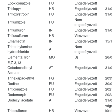
Epoxiconazole
FU
Engedélyezett
Triclopyr
HB
Engedélyezett
31/
Trifloxystrobin
FU
Engedélyezett
31/
Nem
Triflumizole
FU
engedélyezett
Triflumuron
IN
Engedélyezett
31/
Triflusulfuron
HB
Visszavont
-
Emamectin
IN
Engedélyezett
15/
Trimethylamine
Nem
AT
hydrochloride
engedélyezett
Elemental Iron
MO
Új
26/
E,Z-3,13-
Octadecadienyl
AT
Engedélyezett
31/
Acetate
Trinexapac-ethyl
PG
Engedélyezett
203
Dodine
FU
Engedélyezett
30/
Triticonazole
FU
Engedélyezett
202
Dodemorph
FU
Engedélyezett
202
Dodecyl acetate
AT
Engedélyezett
31/
vég
Tritosulforon
HB
Visszavont
türe