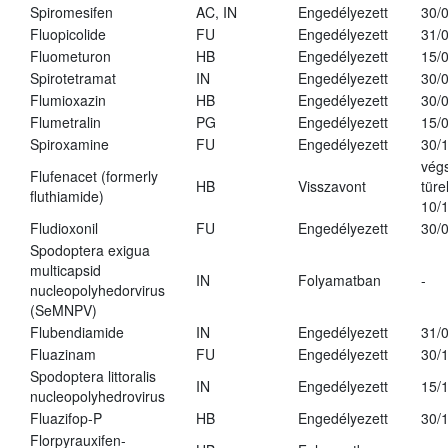
Spiromesifen
AC, IN
Engedélyezett
30/
Fluopicolide
FU
Engedélyezett
31/
Fluometuron
HB
Engedélyezett
15/
Spirotetramat
IN
Engedélyezett
30/
Flumioxazin
HB
Engedélyezett
30/
Flumetralin
PG
Engedélyezett
15/
Spiroxamine
FU
Engedélyezett
30/
vég
Flufenacet (formerly
HB
Visszavont
türe
fluthiamide)
10/
Fludioxonil
FU
Engedélyezett
30/
Spodoptera exigua
multicapsid
IN
Folyamatban
-
nucleopolyhedorvirus
(SeMNPV)
Flubendiamide
IN
Engedélyezett
31/
Fluazinam
FU
Engedélyezett
30/
Spodoptera littoralis
IN
Engedélyezett
15/
nucleopolyhedrovirus
Fluazifop-P
HB
Engedélyezett
30/
Florpyrauxifen-