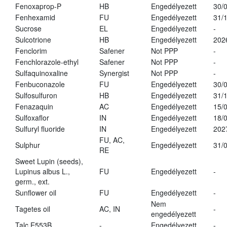
Fenoxaprop-P
HB
Engedélyezett
30/
Fenhexamid
FU
Engedélyezett
31/
Sucrose
EL
Engedélyezett
-
Sulcotrione
HB
Engedélyezett
202
Fenclorim
Safener
Not PPP
-
Fenchlorazole-ethyl
Safener
Not PPP
-
Sulfaquinoxaline
Synergist
Not PPP
-
Fenbuconazole
FU
Engedélyezett
30/
Sulfosulfuron
HB
Engedélyezett
31/
Fenazaquin
AC
Engedélyezett
15/
Sulfoxaflor
IN
Engedélyezett
18/
Sulfuryl fluoride
IN
Engedélyezett
202
FU, AC,
Sulphur
Engedélyezett
31/
RE
Sweet Lupin (seeds),
Lupinus albus L.,
FU
Engedélyezett
-
germ., ext.
Sunflower oil
FU
Engedélyezett
-
Nem
Tagetes oil
AC, IN
-
engedélyezett
Talc E553B
-
Engedélyezett
-