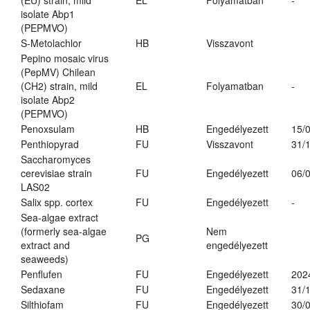
(EU) strain, mild
EL
Folyamatban
-
isolate Abp1
(PEPMVO)
S-Metolachlor
HB
Visszavont
Pepino mosaic virus
(PepMV) Chilean
(CH2) strain, mild
EL
Folyamatban
-
isolate Abp2
(PEPMVO)
Penoxsulam
HB
Engedélyezett
15/
Penthiopyrad
FU
Visszavont
31/
Saccharomyces
cerevisiae strain
FU
Engedélyezett
06/
LAS02
Salix spp. cortex
FU
Engedélyezett
-
Sea-algae extract
(formerly sea-algae
Nem
PG
extract and
engedélyezett
seaweeds)
Penflufen
FU
Engedélyezett
202
Sedaxane
FU
Engedélyezett
31/
Silthiofam
FU
Engedélyezett
30/