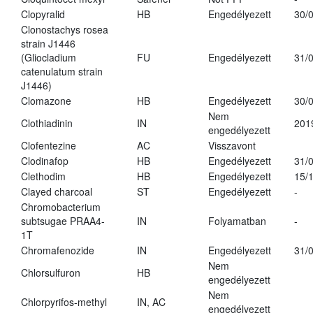
Clopyralid
HB
Engedélyezett
30/
Clonostachys rosea
strain J1446
(Gliocladium
FU
Engedélyezett
31/
catenulatum strain
J1446)
Clomazone
HB
Engedélyezett
30/
Nem
Clothiadinin
IN
201
engedélyezett
Clofentezine
AC
Visszavont
Clodinafop
HB
Engedélyezett
31/
Clethodim
HB
Engedélyezett
15/
Clayed charcoal
ST
Engedélyezett
-
Chromobacterium
subtsugae PRAA4-
IN
Folyamatban
-
1T
Chromafenozide
IN
Engedélyezett
31/
Nem
Chlorsulfuron
HB
engedélyezett
Nem
Chlorpyrifos-methyl
IN, AC
engedélyezett