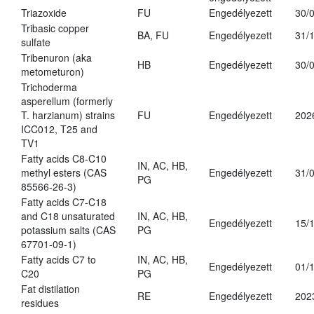
Triazoxide
FU
Engedélyezett
30/
Tribasic copper
BA, FU
Engedélyezett
31/
sulfate
Tribenuron (aka
HB
Engedélyezett
30/
metometuron)
Trichoderma
asperellum (formerly
T. harzianum) strains
FU
Engedélyezett
202
ICC012, T25 and
TV1
Fatty acids C8-C10
IN, AC, HB,
methyl esters (CAS
Engedélyezett
31/
PG
85566-26-3)
Fatty acids C7-C18
and C18 unsaturated
IN, AC, HB,
Engedélyezett
15/
potassium salts (CAS
PG
67701-09-1)
Fatty acids C7 to
IN, AC, HB,
Engedélyezett
01/
C20
PG
Fat distilation
RE
Engedélyezett
202
residues