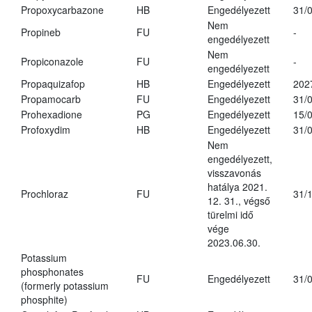
Propoxycarbazone
HB
Engedélyezett
31/
Nem
Propineb
FU
-
engedélyezett
Nem
Propiconazole
FU
-
engedélyezett
Propaquizafop
HB
Engedélyezett
202
Propamocarb
FU
Engedélyezett
31/
Prohexadione
PG
Engedélyezett
15/
Profoxydim
HB
Engedélyezett
31/
Nem
engedélyezett,
visszavonás
hatálya 2021.
Prochloraz
FU
31/
12. 31., végső
türelmi idő
vége
2023.06.30.
Potassium
phosphonates
FU
Engedélyezett
31/
(formerly potassium
phosphite)