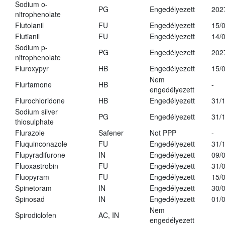
Sodium o-
PG
Engedélyezett
202
nitrophenolate
Flutolanil
FU
Engedélyezett
15/
Flutianil
FU
Engedélyezett
14/
Sodium p-
PG
Engedélyezett
202
nitrophenolate
Fluroxypyr
HB
Engedélyezett
15/
Nem
Flurtamone
HB
-
engedélyezett
Flurochloridone
HB
Engedélyezett
31/
Sodium silver
PG
Engedélyezett
31/
thiosulphate
Flurazole
Safener
Not PPP
-
Fluquinconazole
FU
Engedélyezett
31/
Flupyradifurone
IN
Engedélyezett
09/
Fluoxastrobin
FU
Engedélyezett
31/
Fluopyram
FU
Engedélyezett
15/
Spinetoram
IN
Engedélyezett
30/
Spinosad
IN
Engedélyezett
01/
Nem
Spirodiclofen
AC, IN
engedélyezett