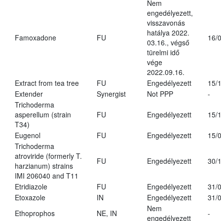
Nem
engedélyezett,
visszavonás
hatálya 2022.
Famoxadone
FU
16/
03.16., végső
türelmi idő
vége
2022.09.16.
Extract from tea tree
FU
Engedélyezett
15/
Extender
Synergist
Not PPP
-
Trichoderma
asperellum (strain
FU
Engedélyezett
15/
T34)
Eugenol
FU
Engedélyezett
15/
Trichoderma
atroviride (formerly T.
FU
Engedélyezett
30/
harzianum) strains
IMI 206040 and T11
Etridiazole
FU
Engedélyezett
31/
Etoxazole
IN
Engedélyezett
31/
Nem
Ethoprophos
NE, IN
-
engedélyezett