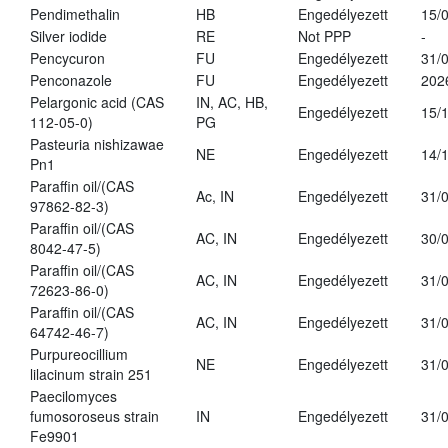
Pendimethalin
HB
Engedélyezett
15/
Silver iodide
RE
Not PPP
-
Pencycuron
FU
Engedélyezett
31/
Penconazole
FU
Engedélyezett
202
Pelargonic acid (CAS
IN, AC, HB,
Engedélyezett
15/
112-05-0)
PG
Pasteuria nishizawae
NE
Engedélyezett
14/
Pn1
Paraffin oil/(CAS
Ac, IN
Engedélyezett
31/
97862-82-3)
Paraffin oil/(CAS
AC, IN
Engedélyezett
30/
8042-47-5)
Paraffin oil/(CAS
AC, IN
Engedélyezett
31/
72623-86-0)
Paraffin oil/(CAS
AC, IN
Engedélyezett
31/
64742-46-7)
Purpureocillium
NE
Engedélyezett
31/
lilacinum strain 251
Paecilomyces
fumosoroseus strain
IN
Engedélyezett
31/
Fe9901