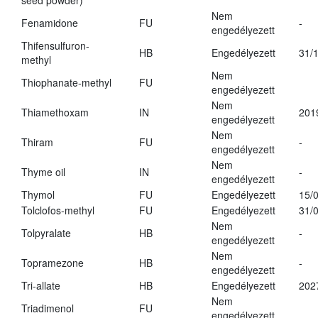
seed powder)
Nem
Fenamidone
FU
-
engedélyezett
Thifensulfuron-
HB
Engedélyezett
31/
methyl
Nem
Thiophanate-methyl
FU
engedélyezett
Nem
Thiamethoxam
IN
201
engedélyezett
Nem
Thiram
FU
-
engedélyezett
Nem
Thyme oil
IN
-
engedélyezett
Thymol
FU
Engedélyezett
15/
Tolclofos-methyl
FU
Engedélyezett
31/
Nem
Tolpyralate
HB
-
engedélyezett
Nem
Topramezone
HB
-
engedélyezett
Tri-allate
HB
Engedélyezett
202
Nem
Triadimenol
FU
engedélyezett