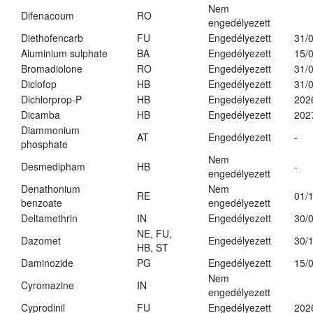
Nem
Difenacoum
RO
engedélyezett
Diethofencarb
FU
Engedélyezett
31/
Aluminium sulphate
BA
Engedélyezett
15/
Bromadiolone
RO
Engedélyezett
31/
Diclofop
HB
Engedélyezett
31/
Dichlorprop-P
HB
Engedélyezett
202
Dicamba
HB
Engedélyezett
202
Diammonium
AT
Engedélyezett
-
phosphate
Nem
Desmedipham
HB
-
engedélyezett
Denathonium
Nem
RE
01/
benzoate
engedélyezett
Deltamethrin
IN
Engedélyezett
30/
NE, FU,
Dazomet
Engedélyezett
30/
HB, ST
Daminozide
PG
Engedélyezett
15/
Nem
Cyromazine
IN
engedélyezett
Cyprodinil
FU
Engedélyezett
202