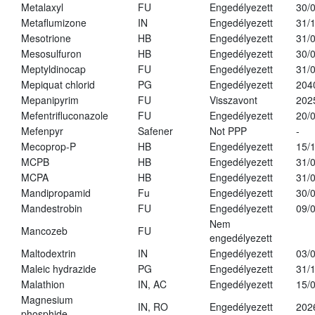
Metalaxyl
FU
Engedélyezett
30/
Metaflumizone
IN
Engedélyezett
31/
Mesotrione
HB
Engedélyezett
31/
Mesosulfuron
HB
Engedélyezett
30/
Meptyldinocap
FU
Engedélyezett
31/
Mepiquat chlorid
PG
Engedélyezett
204
Mepanipyrim
FU
Visszavont
202
Mefentrifluconazole
FU
Engedélyezett
20/
Mefenpyr
Safener
Not PPP
-
Mecoprop-P
HB
Engedélyezett
15/
MCPB
HB
Engedélyezett
31/
MCPA
HB
Engedélyezett
31/
Mandipropamid
Fu
Engedélyezett
30/
Mandestrobin
FU
Engedélyezett
09/
Nem
Mancozeb
FU
engedélyezett
Maltodextrin
IN
Engedélyezett
03/
Maleic hydrazide
PG
Engedélyezett
31/
Malathion
IN, AC
Engedélyezett
15/
Magnesium
IN, RO
Engedélyezett
202
phosphide