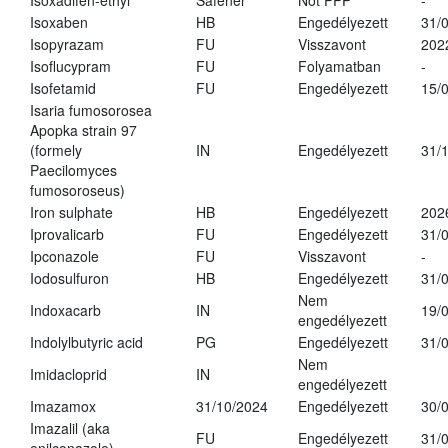
Isoxadifen-ethyl
Safener
Not PPP
-
Isoxaben
HB
Engedélyezett
31/
Isopyrazam
FU
Visszavont
202
Isoflucypram
FU
Folyamatban
-
Isofetamid
FU
Engedélyezett
15/
Isaria fumosorosea
Apopka strain 97
(formely
IN
Engedélyezett
31/
Paecilomyces
fumosoroseus)
Iron sulphate
HB
Engedélyezett
202
Iprovalicarb
FU
Engedélyezett
31/
Ipconazole
FU
Visszavont
-
Iodosulfuron
HB
Engedélyezett
31/
Nem
Indoxacarb
IN
19/
engedélyezett
Indolylbutyric acid
PG
Engedélyezett
31/
Nem
Imidacloprid
IN
engedélyezett
Imazamox
31/10/2024
Engedélyezett
30/
Imazalil (aka
FU
Engedélyezett
31/