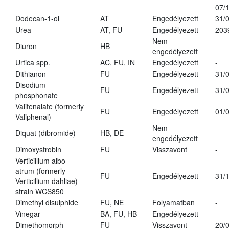
07/
Dodecan-1-ol
AT
Engedélyezett
31/
Urea
AT, FU
Engedélyezett
203
Nem
Diuron
HB
engedélyezett
Urtica spp.
AC, FU, IN
Engedélyezett
-
Dithianon
FU
Engedélyezett
31/
Disodium
FU
Engedélyezett
31/
phosphonate
Valifenalate (formerly
FU
Engedélyezett
01/
Valiphenal)
Nem
Diquat (dibromide)
HB, DE
-
engedélyezett
Dimoxystrobin
FU
Visszavont
-
Verticillium albo-
atrum (formerly
FU
Engedélyezett
31/
Verticillium dahliae)
strain WCS850
Dimethyl disulphide
FU, NE
Folyamatban
-
Vinegar
BA, FU, HB
Engedélyezett
-
Dimethomorph
FU
Visszavont
20/