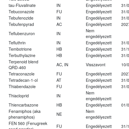
tau-Fluvalinate
IN
Engedélyezett
31/
Tebuconazole
FU
Engedélyezett
31/
Tebufenozide
IN
Engedélyezett
31/
Tebufenpyrad
AC
Engedélyezett
202
Nem
Teflubenzuron
IN
engedélyezett
Tefluthrin
IN
Engedélyezett
31/
Tembotrione
HB
Engedélyezett
31/
Terbuthylazine
HB
Engedélyezett
31/
Terpenoid blend
AC, IN
Visszavont
10/
QRD-460
Tetraconazole
FU
Engedélyezett
202
Tetradecan-1-ol
AT
Engedélyezett
31/
Thiabendazole
FU
Engedélyezett
31/
Nem
Thiacloprid
IN
engedélyezett
Thiencarbazone
HB
Engedélyezett
01/
Fenamiphos (aka
Nem
NE
phenamiphos)
engedélyezett
FEN 560 (Fenugreek
FU
Engedélyezett
31/