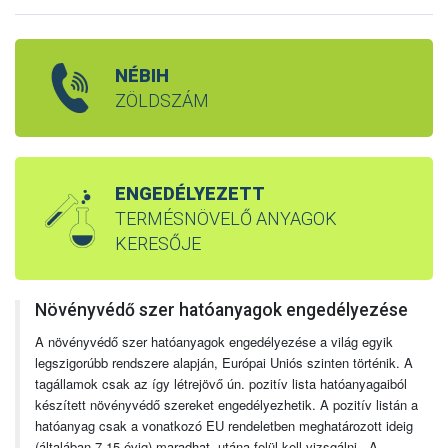
NÉBIH
ZÖLDSZÁM
ENGEDÉLYEZETT
TERMÉSNÖVELŐ ANYAGOK
KERESŐJE
Növényvédő szer hatóanyagok engedélyezése
A növényvédő szer hatóanyagok engedélyezése a világ egyik
legszigorúbb rendszere alapján, Európai Uniós szinten történik. A
tagállamok csak az így létrejövő ún. pozitív lista hatóanyagaiból
készített növényvédő szereket engedélyezhetik. A pozitív listán a
hatóanyag csak a vonatkozó EU rendeletben meghatározott ideig
(általában 7-15 évig) maradhat, utána felül kell vizsgálni. A