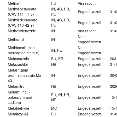
Metiram
FU
Visszavont
Methyl octanoate
IN, AC, HB,
Engedélyezett
31/
(CAS 111-11-5)
PG
Methyl decanoate
IN, AC, HB,
Engedélyezett
31/
(CAS 110-42-9)
PG
Methoxyfenozide
IN
Visszavont
31/
Nem
Methomyl
IN
engedélyezett
Methiocarb (aka
Nem
IN, RE
mercaptodimethur)
engedélyezett
Metconazole
FU, PG
Engedélyezett
203
Metazachlor
HB
Engedélyezett
31/
Metarhizium
brunneum strain Ma
IN
Engedélyezett
30/
43
Metamitron
HB
Engedélyezett
202
Metam (incl. -
FU, IN, HB,
potassium and -
Engedélyezett
15/
NE
sodium)
Metaldehyde
MO
Engedélyezett
15/
Metalaxyl-M
FU
Engedélyezett
31/