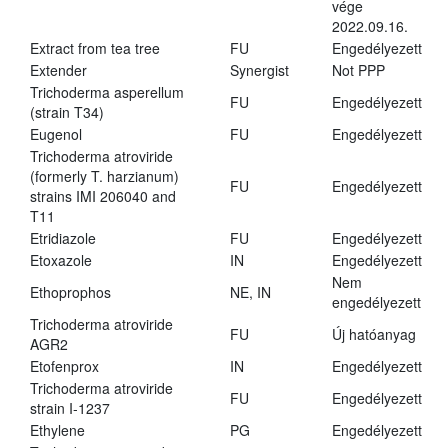
vége
2022.09.16.
Extract from tea tree
FU
Engedélyezett
Extender
Synergist
Not PPP
Trichoderma asperellum
FU
Engedélyezett
(strain T34)
Eugenol
FU
Engedélyezett
Trichoderma atroviride
(formerly T. harzianum)
FU
Engedélyezett
strains IMI 206040 and
T11
Etridiazole
FU
Engedélyezett
Etoxazole
IN
Engedélyezett
Nem
Ethoprophos
NE, IN
engedélyezett
Trichoderma atroviride
FU
Új hatóanyag
AGR2
Etofenprox
IN
Engedélyezett
Trichoderma atroviride
FU
Engedélyezett
strain I-1237
Ethylene
PG
Engedélyezett