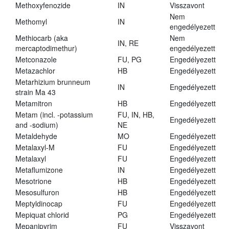
Methoxyfenozide
IN
Visszavont
Nem
Methomyl
IN
engedélyezett
Methiocarb (aka
Nem
IN, RE
mercaptodimethur)
engedélyezett
Metconazole
FU, PG
Engedélyezett
Metazachlor
HB
Engedélyezett
Metarhizium brunneum
IN
Engedélyezett
strain Ma 43
Metamitron
HB
Engedélyezett
Metam (incl. -potassium
FU, IN, HB,
Engedélyezett
and -sodium)
NE
Metaldehyde
MO
Engedélyezett
Metalaxyl-M
FU
Engedélyezett
Metalaxyl
FU
Engedélyezett
Metaflumizone
IN
Engedélyezett
Mesotrione
HB
Engedélyezett
Mesosulfuron
HB
Engedélyezett
Meptyldinocap
FU
Engedélyezett
Mepiquat chlorid
PG
Engedélyezett
Mepanipyrim
FU
Visszavont