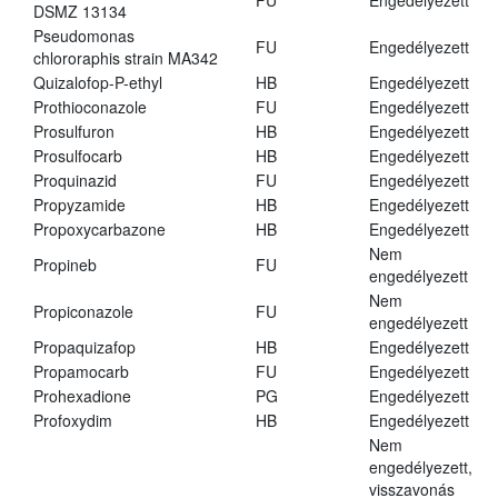
FU
Engedélyezett
DSMZ 13134
Pseudomonas
FU
Engedélyezett
chlororaphis strain MA342
Quizalofop-P-ethyl
HB
Engedélyezett
Prothioconazole
FU
Engedélyezett
Prosulfuron
HB
Engedélyezett
Prosulfocarb
HB
Engedélyezett
Proquinazid
FU
Engedélyezett
Propyzamide
HB
Engedélyezett
Propoxycarbazone
HB
Engedélyezett
Nem
Propineb
FU
engedélyezett
Nem
Propiconazole
FU
engedélyezett
Propaquizafop
HB
Engedélyezett
Propamocarb
FU
Engedélyezett
Prohexadione
PG
Engedélyezett
Profoxydim
HB
Engedélyezett
Nem
engedélyezett,
visszavonás