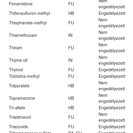
Nem
Fenamidone
FU
engedélyezett
Thifensulfuron-methyl
HB
Engedélyezett
Nem
Thiophanate-methyl
FU
engedélyezett
Nem
Thiamethoxam
IN
engedélyezett
Nem
Thiram
FU
engedélyezett
Nem
Thyme oil
IN
engedélyezett
Thymol
FU
Engedélyezett
Tolclofos-methyl
FU
Engedélyezett
Nem
Tolpyralate
HB
engedélyezett
Nem
Topramezone
HB
engedélyezett
Tri-allate
HB
Engedélyezett
Nem
Triadimenol
FU
engedélyezett
Triazoxide
FU
Engedélyezett