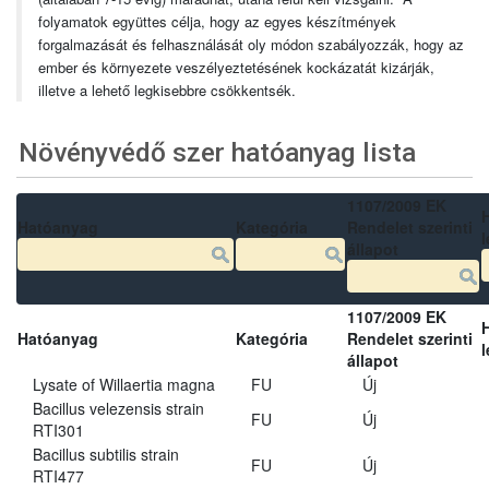
folyamatok együttes célja, hogy az egyes készítmények
forgalmazását és felhasználását oly módon szabályozzák, hogy az
ember és környezete veszélyeztetésének kockázatát kizárják,
illetve a lehető legkisebbre csökkentsék.
Növényvédő szer hatóanyag lista
1107/2009 EK
Hatóanyag
Kategória
Rendelet szerinti
l
állapot
1107/2009 EK
Hatóanyag
Kategória
Rendelet szerinti
l
állapot
Lysate of Willaertia magna
FU
Új
Bacillus velezensis strain
FU
Új
RTI301
Bacillus subtilis strain
FU
Új
RTI477