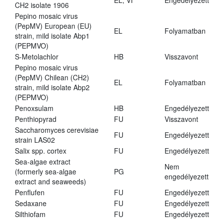
EL, VI
Engedélyezett
CH2 isolate 1906
Pepino mosaic virus
(PepMV) European (EU)
EL
Folyamatban
strain, mild isolate Abp1
(PEPMVO)
S-Metolachlor
HB
Visszavont
Pepino mosaic virus
(PepMV) Chilean (CH2)
EL
Folyamatban
strain, mild isolate Abp2
(PEPMVO)
Penoxsulam
HB
Engedélyezett
Penthiopyrad
FU
Visszavont
Saccharomyces cerevisiae
FU
Engedélyezett
strain LAS02
Salix spp. cortex
FU
Engedélyezett
Sea-algae extract
Nem
(formerly sea-algae
PG
engedélyezett
extract and seaweeds)
Penflufen
FU
Engedélyezett
Sedaxane
FU
Engedélyezett
Silthiofam
FU
Engedélyezett