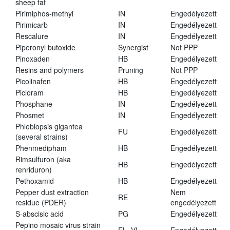
sheep fat
Pirimiphos-methyl
IN
Engedélyezett
Pirimicarb
IN
Engedélyezett
Rescalure
IN
Engedélyezett
Piperonyl butoxide
Synergist
Not PPP
Pinoxaden
HB
Engedélyezett
Resins and polymers
Pruning
Not PPP
Picolinafen
HB
Engedélyezett
Picloram
HB
Engedélyezett
Phosphane
IN
Engedélyezett
Phosmet
IN
Engedélyezett
Phlebiopsis gigantea
FU
Engedélyezett
(several strains)
Phenmedipham
HB
Engedélyezett
Rimsulfuron (aka
HB
Engedélyezett
renriduron)
Pethoxamid
HB
Engedélyezett
Pepper dust extraction
Nem
RE
residue (PDER)
engedélyezett
S-abscisic acid
PG
Engedélyezett
Pepino mosaic virus strain