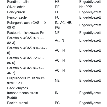
Pendimethalin
HB
Engedélyezett
Silver iodide
RE
Not PPP
Pencycuron
FU
Engedélyezett
Penconazole
FU
Engedélyezett
Pelargonic acid (CAS 112-
IN, AC, HB,
Engedélyezett
05-0)
PG
Pasteuria nishizawae Pn1
NE
Engedélyezett
Paraffin oil/(CAS 97862-
Ac, IN
Engedélyezett
82-3)
Paraffin oil/(CAS 8042-47-
AC, IN
Engedélyezett
5)
Paraffin oil/(CAS 72623-
AC, IN
Engedélyezett
86-0)
Paraffin oil/(CAS 64742-
AC, IN
Engedélyezett
46-7)
Purpureocillium lilacinum
NE
Engedélyezett
strain 251
Paecilomyces
fumosoroseus strain
IN
Engedélyezett
Fe9901
Paclobutrazol
PG
Engedélyezett