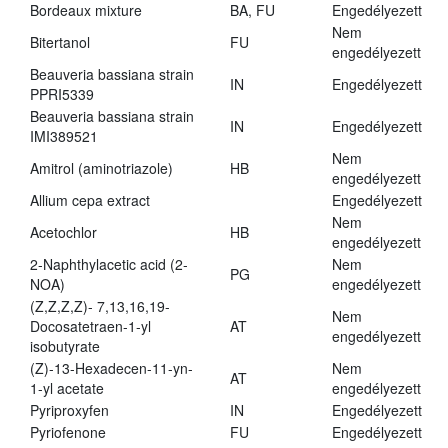
Bordeaux mixture
BA, FU
Engedélyezett
Nem
Bitertanol
FU
engedélyezett
Beauveria bassiana strain
IN
Engedélyezett
PPRI5339
Beauveria bassiana strain
IN
Engedélyezett
IMI389521
Nem
Amitrol (aminotriazole)
HB
engedélyezett
Allium cepa extract
Engedélyezett
Nem
Acetochlor
HB
engedélyezett
2-Naphthylacetic acid (2-
Nem
PG
NOA)
engedélyezett
(Z,Z,Z,Z)- 7,13,16,19-
Nem
Docosatetraen-1-yl
AT
engedélyezett
isobutyrate
(Z)-13-Hexadecen-11-yn-
Nem
AT
1-yl acetate
engedélyezett
Pyriproxyfen
IN
Engedélyezett
Pyriofenone
FU
Engedélyezett