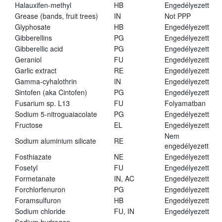
Halauxifen-methyl
HB
Engedélyezett
Grease (bands, fruit trees)
IN
Not PPP
Glyphosate
HB
Engedélyezett
Gibberellins
PG
Engedélyezett
Gibberellic acid
PG
Engedélyezett
Geraniol
FU
Engedélyezett
Garlic extract
RE
Engedélyezett
Gamma-cyhalothrin
IN
Engedélyezett
Sintofen (aka Cintofen)
PG
Engedélyezett
Fusarium sp. L13
FU
Folyamatban
Sodium 5-nitroguaiacolate
PG
Engedélyezett
Fructose
EL
Engedélyezett
Nem
Sodium aluminium silicate
RE
engedélyezett
Fosthiazate
NE
Engedélyezett
Fosetyl
FU
Engedélyezett
Formetanate
IN, AC
Engedélyezett
Forchlorfenuron
PG
Engedélyezett
Foramsulfuron
HB
Engedélyezett
Sodium chloride
FU, IN
Engedélyezett