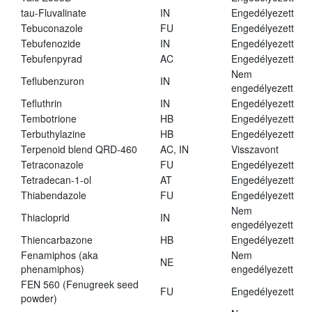
tau-Fluvalinate
IN
Engedélyezett
Tebuconazole
FU
Engedélyezett
Tebufenozide
IN
Engedélyezett
Tebufenpyrad
AC
Engedélyezett
Nem
Teflubenzuron
IN
engedélyezett
Tefluthrin
IN
Engedélyezett
Tembotrione
HB
Engedélyezett
Terbuthylazine
HB
Engedélyezett
Terpenoid blend QRD-460
AC, IN
Visszavont
Tetraconazole
FU
Engedélyezett
Tetradecan-1-ol
AT
Engedélyezett
Thiabendazole
FU
Engedélyezett
Nem
Thiacloprid
IN
engedélyezett
Thiencarbazone
HB
Engedélyezett
Fenamiphos (aka
Nem
NE
phenamiphos)
engedélyezett
FEN 560 (Fenugreek seed
FU
Engedélyezett
powder)