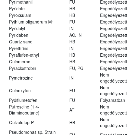
Pyrimethanil
FU
Engedélyezett
Pyridate
HB
Engedélyezett
Pyroxsulam
HB
Engedélyezett
Pythium oligandrum M1
FU
Engedélyezett
Pyridalyl
IN
Engedélyezett
Pyridaben
AC, IN
Engedélyezett
Quartz sand
HB
Engedélyezett
Pyrethrins
IN
Engedélyezett
Pyraflufen-ethyl
HB
Engedélyezett
Quinmerac
HB
Engedélyezett
Pyraclostrobin
FU, PG
Engedélyezett
Nem
Pymetrozine
IN
engedélyezett
Nem
Quinoxyfen
FU
engedélyezett
Pydiflumetofen
FU
Folyamatban
Putrescine (1,4-
Nem
AT
Diaminobutane)
engedélyezett
Nem
Quizalofop-P
HB
engedélyezett
Pseudomonas sp. Strain