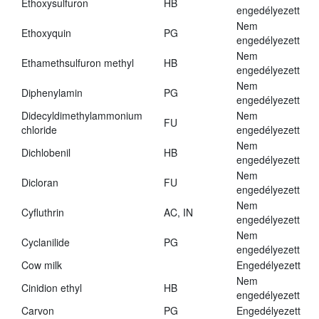
Ethoxysulfuron
HB
engedélyezett
Nem
Ethoxyquin
PG
engedélyezett
Nem
Ethamethsulfuron methyl
HB
engedélyezett
Nem
Diphenylamin
PG
engedélyezett
Didecyldimethylammonium
Nem
FU
chloride
engedélyezett
Nem
Dichlobenil
HB
engedélyezett
Nem
Dicloran
FU
engedélyezett
Nem
Cyfluthrin
AC, IN
engedélyezett
Nem
Cyclanilide
PG
engedélyezett
Cow milk
Engedélyezett
Nem
Cinidion ethyl
HB
engedélyezett
Carvon
PG
Engedélyezett