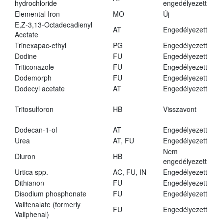
hydrochloride
engedélyezett
Elemental Iron
MO
Új
E,Z-3,13-Octadecadienyl
AT
Engedélyezett
Acetate
Trinexapac-ethyl
PG
Engedélyezett
Dodine
FU
Engedélyezett
Triticonazole
FU
Engedélyezett
Dodemorph
FU
Engedélyezett
Dodecyl acetate
AT
Engedélyezett
Tritosulforon
HB
Visszavont
Dodecan-1-ol
AT
Engedélyezett
Urea
AT, FU
Engedélyezett
Nem
Diuron
HB
engedélyezett
Urtica spp.
AC, FU, IN
Engedélyezett
Dithianon
FU
Engedélyezett
Disodium phosphonate
FU
Engedélyezett
Valifenalate (formerly
FU
Engedélyezett
Valiphenal)