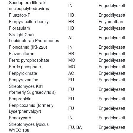
Spodoptera littoralis
IN
Engedélyezett
nucleopolyhedrovirus
Fluazifop-P
HB
Engedélyezett
Florpyrauxifen-benzyl
HB
Folyamatban
Florasulam
HB
Engedélyezett
Straight Chain
AT
Engedélyezett
Lepidopteran Pheromones
Flonicamid (IKI-220)
IN
Engedélyezett
Flazasulfuron
HB
Engedélyezett
Ferric pyrophosphate
MO
Engedélyezett
Ferric phosphate
MO
Engedélyezett
Fenpyroximate
AC
Engedélyezett
Fenpyrazamine
FU
Engedélyezett
Streptomyces K61
FU
Engedélyezett
(formerly S. griseoviridis)
Fenpropidin
FU
Engedélyezett
Fenpicoxamid (formerly:
FU
Engedélyezett
Lyserphenvalpyr)
Fenoxycarb
IN
Engedélyezett
Streptomyces lydicus
FU, BA
Engedélyezett
WYEC 108