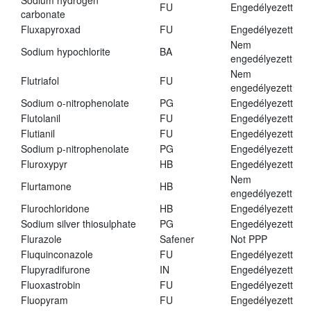
Sodium hydrogen
FU
Engedélyezett
carbonate
Fluxapyroxad
FU
Engedélyezett
Nem
Sodium hypochlorite
BA
engedélyezett
Nem
Flutriafol
FU
engedélyezett
Sodium o-nitrophenolate
PG
Engedélyezett
Flutolanil
FU
Engedélyezett
Flutianil
FU
Engedélyezett
Sodium p-nitrophenolate
PG
Engedélyezett
Fluroxypyr
HB
Engedélyezett
Nem
Flurtamone
HB
engedélyezett
Flurochloridone
HB
Engedélyezett
Sodium silver thiosulphate
PG
Engedélyezett
Flurazole
Safener
Not PPP
Fluquinconazole
FU
Engedélyezett
Flupyradifurone
IN
Engedélyezett
Fluoxastrobin
FU
Engedélyezett
Fluopyram
FU
Engedélyezett