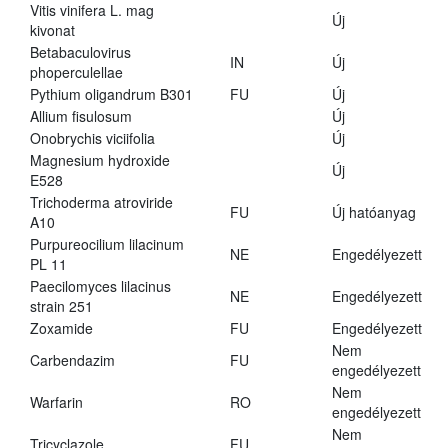
Vitis vinifera L. mag
Új
kivonat
Betabaculovirus
IN
Új
phoperculellae
Pythium oligandrum B301
FU
Új
Allium fisulosum
Új
Onobrychis viciifolia
Új
Magnesium hydroxide
Új
E528
Trichoderma atroviride
FU
Új hatóanyag
A10
Purpureocilium lilacinum
NE
Engedélyezett
PL 11
Paecilomyces lilacinus
NE
Engedélyezett
strain 251
Zoxamide
FU
Engedélyezett
Nem
Carbendazim
FU
engedélyezett
Nem
Warfarin
RO
engedélyezett
Nem
Tricyclazole
FU