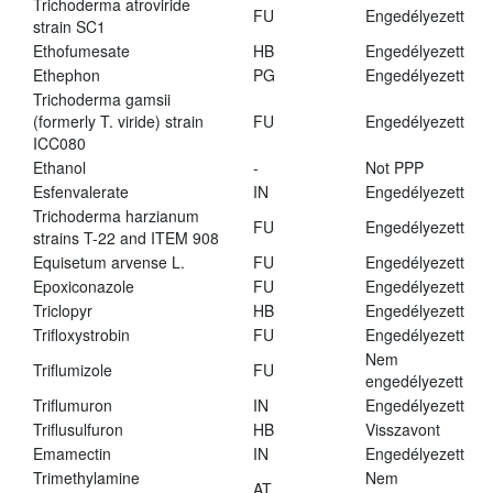
Trichoderma atroviride
FU
Engedélyezett
strain SC1
Ethofumesate
HB
Engedélyezett
Ethephon
PG
Engedélyezett
Trichoderma gamsii
(formerly T. viride) strain
FU
Engedélyezett
ICC080
Ethanol
-
Not PPP
Esfenvalerate
IN
Engedélyezett
Trichoderma harzianum
FU
Engedélyezett
strains T-22 and ITEM 908
Equisetum arvense L.
FU
Engedélyezett
Epoxiconazole
FU
Engedélyezett
Triclopyr
HB
Engedélyezett
Trifloxystrobin
FU
Engedélyezett
Nem
Triflumizole
FU
engedélyezett
Triflumuron
IN
Engedélyezett
Triflusulfuron
HB
Visszavont
Emamectin
IN
Engedélyezett
Trimethylamine
Nem
AT