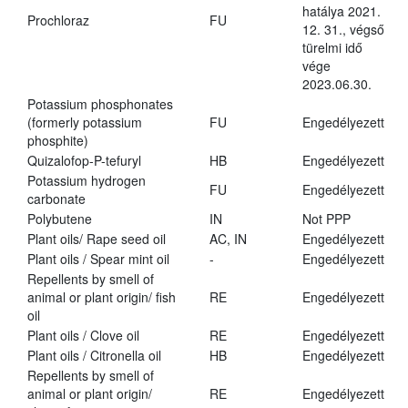
hatálya 2021.
Prochloraz
FU
12. 31., végső
türelmi idő
vége
2023.06.30.
Potassium phosphonates
(formerly potassium
FU
Engedélyezett
phosphite)
Quizalofop-P-tefuryl
HB
Engedélyezett
Potassium hydrogen
FU
Engedélyezett
carbonate
Polybutene
IN
Not PPP
Plant oils/ Rape seed oil
AC, IN
Engedélyezett
Plant oils / Spear mint oil
-
Engedélyezett
Repellents by smell of
animal or plant origin/ fish
RE
Engedélyezett
oil
Plant oils / Clove oil
RE
Engedélyezett
Plant oils / Citronella oil
HB
Engedélyezett
Repellents by smell of
animal or plant origin/
RE
Engedélyezett