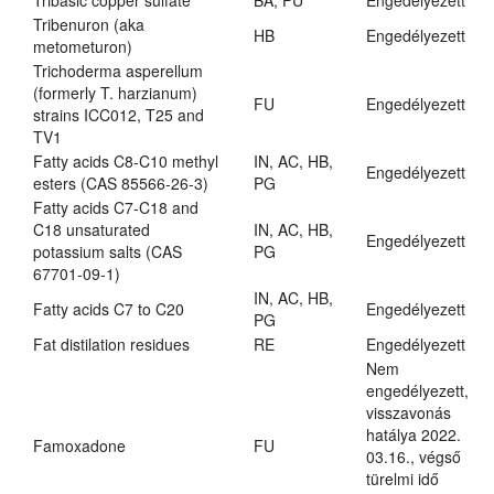
Tribasic copper sulfate
BA, FU
Engedélyezett
Tribenuron (aka
HB
Engedélyezett
metometuron)
Trichoderma asperellum
(formerly T. harzianum)
FU
Engedélyezett
strains ICC012, T25 and
TV1
Fatty acids C8-C10 methyl
IN, AC, HB,
Engedélyezett
esters (CAS 85566-26-3)
PG
Fatty acids C7-C18 and
C18 unsaturated
IN, AC, HB,
Engedélyezett
potassium salts (CAS
PG
67701-09-1)
IN, AC, HB,
Fatty acids C7 to C20
Engedélyezett
PG
Fat distilation residues
RE
Engedélyezett
Nem
engedélyezett,
visszavonás
hatálya 2022.
Famoxadone
FU
03.16., végső
türelmi idő