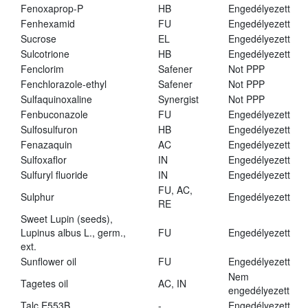
Fenoxaprop-P
HB
Engedélyezett
Fenhexamid
FU
Engedélyezett
Sucrose
EL
Engedélyezett
Sulcotrione
HB
Engedélyezett
Fenclorim
Safener
Not PPP
Fenchlorazole-ethyl
Safener
Not PPP
Sulfaquinoxaline
Synergist
Not PPP
Fenbuconazole
FU
Engedélyezett
Sulfosulfuron
HB
Engedélyezett
Fenazaquin
AC
Engedélyezett
Sulfoxaflor
IN
Engedélyezett
Sulfuryl fluoride
IN
Engedélyezett
FU, AC,
Sulphur
Engedélyezett
RE
Sweet Lupin (seeds),
Lupinus albus L., germ.,
FU
Engedélyezett
ext.
Sunflower oil
FU
Engedélyezett
Nem
Tagetes oil
AC, IN
engedélyezett
Talc E553B
-
Engedélyezett