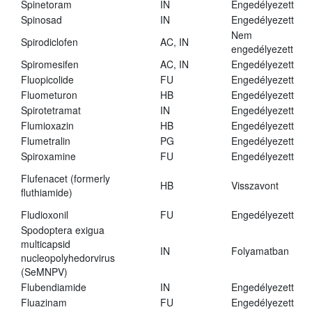
Spinetoram
IN
Engedélyezett
Spinosad
IN
Engedélyezett
Nem
Spirodiclofen
AC, IN
engedélyezett
Spiromesifen
AC, IN
Engedélyezett
Fluopicolide
FU
Engedélyezett
Fluometuron
HB
Engedélyezett
Spirotetramat
IN
Engedélyezett
Flumioxazin
HB
Engedélyezett
Flumetralin
PG
Engedélyezett
Spiroxamine
FU
Engedélyezett
Flufenacet (formerly
HB
Visszavont
fluthiamide)
Fludioxonil
FU
Engedélyezett
Spodoptera exigua
multicapsid
IN
Folyamatban
nucleopolyhedorvirus
(SeMNPV)
Flubendiamide
IN
Engedélyezett
Fluazinam
FU
Engedélyezett