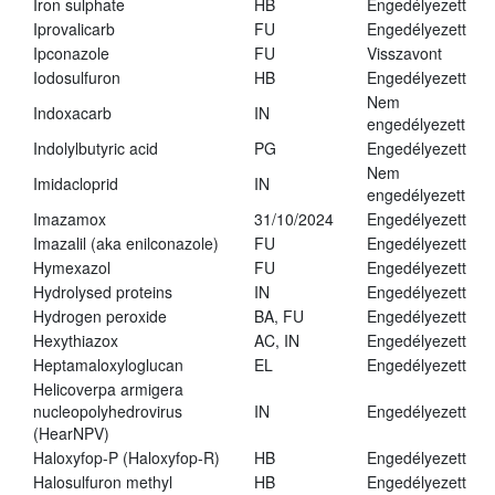
Iron sulphate
HB
Engedélyezett
Iprovalicarb
FU
Engedélyezett
Ipconazole
FU
Visszavont
Iodosulfuron
HB
Engedélyezett
Nem
Indoxacarb
IN
engedélyezett
Indolylbutyric acid
PG
Engedélyezett
Nem
Imidacloprid
IN
engedélyezett
Imazamox
31/10/2024
Engedélyezett
Imazalil (aka enilconazole)
FU
Engedélyezett
Hymexazol
FU
Engedélyezett
Hydrolysed proteins
IN
Engedélyezett
Hydrogen peroxide
BA, FU
Engedélyezett
Hexythiazox
AC, IN
Engedélyezett
Heptamaloxyloglucan
EL
Engedélyezett
Helicoverpa armigera
nucleopolyhedrovirus
IN
Engedélyezett
(HearNPV)
Haloxyfop-P (Haloxyfop-R)
HB
Engedélyezett
Halosulfuron methyl
HB
Engedélyezett