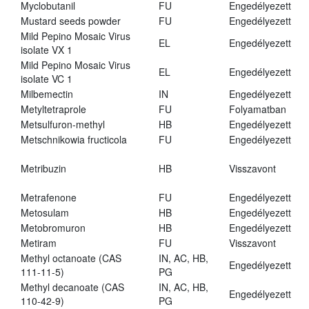
Myclobutanil
FU
Engedélyezett
Mustard seeds powder
FU
Engedélyezett
Mild Pepino Mosaic Virus
EL
Engedélyezett
isolate VX 1
Mild Pepino Mosaic Virus
EL
Engedélyezett
isolate VC 1
Milbemectin
IN
Engedélyezett
Metyltetraprole
FU
Folyamatban
Metsulfuron-methyl
HB
Engedélyezett
Metschnikowia fructicola
FU
Engedélyezett
Metribuzin
HB
Visszavont
Metrafenone
FU
Engedélyezett
Metosulam
HB
Engedélyezett
Metobromuron
HB
Engedélyezett
Metiram
FU
Visszavont
Methyl octanoate (CAS
IN, AC, HB,
Engedélyezett
111-11-5)
PG
Methyl decanoate (CAS
IN, AC, HB,
Engedélyezett
110-42-9)
PG