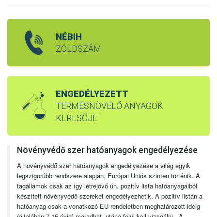
NÉBIH
ZÖLDSZÁM
ENGEDÉLYEZETT
TERMÉSNÖVELŐ ANYAGOK
KERESŐJE
Növényvédő szer hatóanyagok engedélyezése
A növényvédő szer hatóanyagok engedélyezése a világ egyik
legszigorúbb rendszere alapján, Európai Uniós szinten történik. A
tagállamok csak az így létrejövő ún. pozitív lista hatóanyagaiból
készített növényvédő szereket engedélyezhetik. A pozitív listán a
hatóanyag csak a vonatkozó EU rendeletben meghatározott ideig
(általában 7-15 évig) maradhat, utána felül kell vizsgálni. A