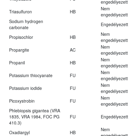
engedélyezett
Nem
Triasulfuron
HB
engedélyezett
Sodium hydrogen
Engedélyezett
carbonate
Nem
Propisochlor
HB
engedélyezett
Nem
Propargite
AC
engedélyezett
Nem
Propanil
HB
engedélyezett
Nem
Potassium thiocyanate
FU
engedélyezett
Nem
Potassium iodide
FU
engedélyezett
Nem
Picoxystrobin
FU
engedélyezett
Phlebiopsis gigantea (VRA
1835, VRA 1984, FOC PG
FU
Engedélyezett
410.3)
Nem
Oxadiargyl
HB
engedélyezett