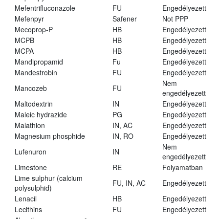
Mefentrifluconazole
FU
Engedélyezett
Mefenpyr
Safener
Not PPP
Mecoprop-P
HB
Engedélyezett
MCPB
HB
Engedélyezett
MCPA
HB
Engedélyezett
Mandipropamid
Fu
Engedélyezett
Mandestrobin
FU
Engedélyezett
Nem
Mancozeb
FU
engedélyezett
Maltodextrin
IN
Engedélyezett
Maleic hydrazide
PG
Engedélyezett
Malathion
IN, AC
Engedélyezett
Magnesium phosphide
IN, RO
Engedélyezett
Nem
Lufenuron
IN
engedélyezett
Limestone
RE
Folyamatban
Lime sulphur (calcium
FU, IN, AC
Engedélyezett
polysulphid)
Lenacil
HB
Engedélyezett
Lecithins
FU
Engedélyezett