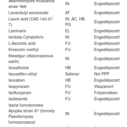
Akanthomyces muscarius
IN
Engedélyezett
strain Ve6
Lavandulyl senecioate
AT
Engedélyezett
Lauric acid (CAS 143-07-
IN, AC, HB,
Engedélyezett
7)
PG
Laminarin
EL
Engedélyezett
lambda-Cyhalothrin
IN
Engedélyezett
L-Ascorbic acid
FU
Engedélyezett
Kresoxim-methyl
FU
Engedélyezett
Kieselgur (diatomaceous
IN
Engedélyezett
earth)
Isoxaflutole
HB
Engedélyezett
Isoxadifen-ethyl
Safener
Not PPP
Isoxaben
HB
Engedélyezett
Isopyrazam
FU
Visszavont
Isoflucypram
FU
Folyamatban
Isofetamid
FU
Engedélyezett
Isaria fumosorosea
Apopka strain 97 (formely
IN
Engedélyezett
Paecilomyces
fumosoroseus)