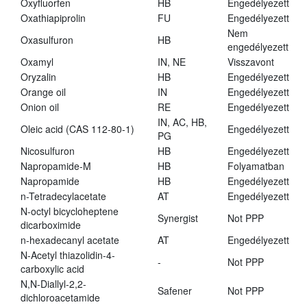
Oxyfluorfen
HB
Engedélyezett
Oxathiapiprolin
FU
Engedélyezett
Nem
Oxasulfuron
HB
engedélyezett
Oxamyl
IN, NE
Visszavont
Oryzalin
HB
Engedélyezett
Orange oil
IN
Engedélyezett
Onion oil
RE
Engedélyezett
IN, AC, HB,
Oleic acid (CAS 112-80-1)
Engedélyezett
PG
Nicosulfuron
HB
Engedélyezett
Napropamide-M
HB
Folyamatban
Napropamide
HB
Engedélyezett
n-Tetradecylacetate
AT
Engedélyezett
N-octyl bicycloheptene
Synergist
Not PPP
dicarboximide
n-hexadecanyl acetate
AT
Engedélyezett
N-Acetyl thiazolidin-4-
-
Not PPP
carboxylic acid
N,N-Diallyl-2,2-
Safener
Not PPP
dichloroacetamide