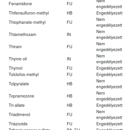
Nem
Fenamidone
FU
engedélyezett
Thifensulfuron-methyl
HB
Engedélyezett
Nem
Thiophanate-methyl
FU
engedélyezett
Nem
Thiamethoxam
IN
engedélyezett
Nem
Thiram
FU
engedélyezett
Nem
Thyme oil
IN
engedélyezett
Thymol
FU
Engedélyezett
Tolclofos-methyl
FU
Engedélyezett
Nem
Tolpyralate
HB
engedélyezett
Nem
Topramezone
HB
engedélyezett
Tri-allate
HB
Engedélyezett
Nem
Triadimenol
FU
engedélyezett
Triazoxide
FU
Engedélyezett