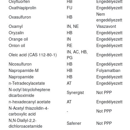
Oxyfluorfen
HB
Engedélyezett
Oxathiapiprolin
FU
Engedélyezett
Nem
Oxasulfuron
HB
engedélyezett
Oxamyl
IN, NE
Visszavont
Oryzalin
HB
Engedélyezett
Orange oil
IN
Engedélyezett
Onion oil
RE
Engedélyezett
IN, AC, HB,
Oleic acid (CAS 112-80-1)
Engedélyezett
PG
Nicosulfuron
HB
Engedélyezett
Napropamide-M
HB
Folyamatban
Napropamide
HB
Engedélyezett
n-Tetradecylacetate
AT
Engedélyezett
N-octyl bicycloheptene
Synergist
Not PPP
dicarboximide
n-hexadecanyl acetate
AT
Engedélyezett
N-Acetyl thiazolidin-4-
-
Not PPP
carboxylic acid
N,N-Diallyl-2,2-
Safener
Not PPP
dichloroacetamide