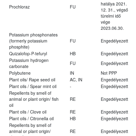
hatálya 2021.
Prochloraz
FU
12. 31., végső
türelmi idő
vége
2023.06.30.
Potassium phosphonates
(formerly potassium
FU
Engedélyezett
phosphite)
Quizalofop-P-tefuryl
HB
Engedélyezett
Potassium hydrogen
FU
Engedélyezett
carbonate
Polybutene
IN
Not PPP
Plant oils/ Rape seed oil
AC, IN
Engedélyezett
Plant oils / Spear mint oil
-
Engedélyezett
Repellents by smell of
animal or plant origin/ fish
RE
Engedélyezett
oil
Plant oils / Clove oil
RE
Engedélyezett
Plant oils / Citronella oil
HB
Engedélyezett
Repellents by smell of
animal or plant origin/
RE
Engedélyezett