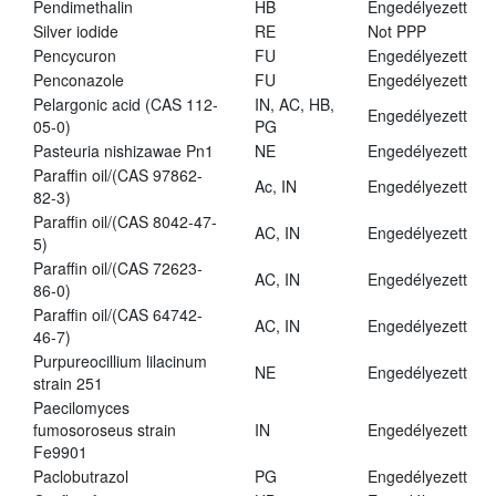
Pendimethalin
HB
Engedélyezett
Silver iodide
RE
Not PPP
Pencycuron
FU
Engedélyezett
Penconazole
FU
Engedélyezett
Pelargonic acid (CAS 112-
IN, AC, HB,
Engedélyezett
05-0)
PG
Pasteuria nishizawae Pn1
NE
Engedélyezett
Paraffin oil/(CAS 97862-
Ac, IN
Engedélyezett
82-3)
Paraffin oil/(CAS 8042-47-
AC, IN
Engedélyezett
5)
Paraffin oil/(CAS 72623-
AC, IN
Engedélyezett
86-0)
Paraffin oil/(CAS 64742-
AC, IN
Engedélyezett
46-7)
Purpureocillium lilacinum
NE
Engedélyezett
strain 251
Paecilomyces
fumosoroseus strain
IN
Engedélyezett
Fe9901
Paclobutrazol
PG
Engedélyezett