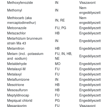
Methoxyfenozide
IN
Visszavont
Nem
Methomyl
IN
engedélyezett
Methiocarb (aka
Nem
IN, RE
mercaptodimethur)
engedélyezett
Metconazole
FU, PG
Engedélyezett
Metazachlor
HB
Engedélyezett
Metarhizium brunneum
IN
Engedélyezett
strain Ma 43
Metamitron
HB
Engedélyezett
Metam (incl. -potassium
FU, IN, HB,
Engedélyezett
and -sodium)
NE
Metaldehyde
MO
Engedélyezett
Metalaxyl-M
FU
Engedélyezett
Metalaxyl
FU
Engedélyezett
Metaflumizone
IN
Engedélyezett
Mesotrione
HB
Engedélyezett
Mesosulfuron
HB
Engedélyezett
Meptyldinocap
FU
Engedélyezett
Mepiquat chlorid
PG
Engedélyezett
Mepanipyrim
FU
Visszavont