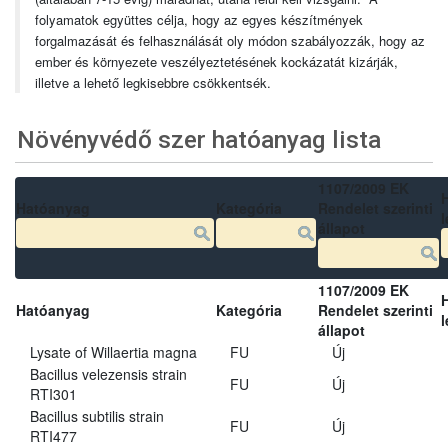
folyamatok együttes célja, hogy az egyes készítmények
forgalmazását és felhasználását oly módon szabályozzák, hogy az
ember és környezete veszélyeztetésének kockázatát kizárják,
illetve a lehető legkisebbre csökkentsék.
Növényvédő szer hatóanyag lista
1107/2009 EK
Hatóanyag
Kategória
Rendelet szerinti
l
állapot
1107/2009 EK
Hatóanyag
Kategória
Rendelet szerinti
l
állapot
Lysate of Willaertia magna
FU
Új
Bacillus velezensis strain
FU
Új
RTI301
Bacillus subtilis strain
FU
Új
RTI477