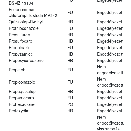
FU
Engedélyezett
DSMZ 13134
Pseudomonas
FU
Engedélyezett
chlororaphis strain MA342
Quizalofop-P-ethyl
HB
Engedélyezett
Prothioconazole
FU
Engedélyezett
Prosulfuron
HB
Engedélyezett
Prosulfocarb
HB
Engedélyezett
Proquinazid
FU
Engedélyezett
Propyzamide
HB
Engedélyezett
Propoxycarbazone
HB
Engedélyezett
Nem
Propineb
FU
engedélyezett
Nem
Propiconazole
FU
engedélyezett
Propaquizafop
HB
Engedélyezett
Propamocarb
FU
Engedélyezett
Prohexadione
PG
Engedélyezett
Profoxydim
HB
Engedélyezett
Nem
engedélyezett,
visszavonás