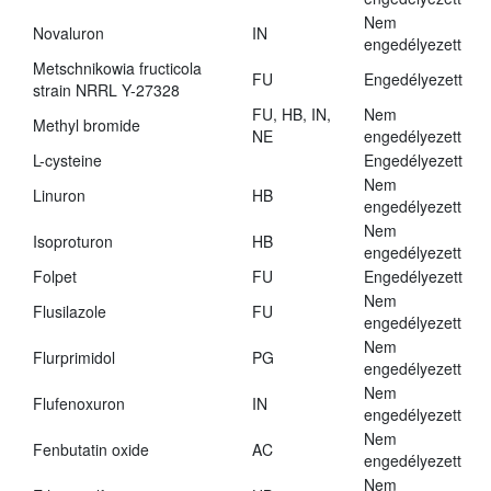
Nem
Novaluron
IN
engedélyezett
Metschnikowia fructicola
FU
Engedélyezett
strain NRRL Y-27328
FU, HB, IN,
Nem
Methyl bromide
NE
engedélyezett
L-cysteine
Engedélyezett
Nem
Linuron
HB
engedélyezett
Nem
Isoproturon
HB
engedélyezett
Folpet
FU
Engedélyezett
Nem
Flusilazole
FU
engedélyezett
Nem
Flurprimidol
PG
engedélyezett
Nem
Flufenoxuron
IN
engedélyezett
Nem
Fenbutatin oxide
AC
engedélyezett
Nem