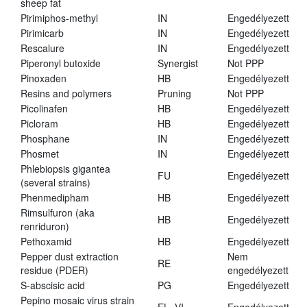
sheep fat
Pirimiphos-methyl
IN
Engedélyezett
Pirimicarb
IN
Engedélyezett
Rescalure
IN
Engedélyezett
Piperonyl butoxide
Synergist
Not PPP
Pinoxaden
HB
Engedélyezett
Resins and polymers
Pruning
Not PPP
Picolinafen
HB
Engedélyezett
Picloram
HB
Engedélyezett
Phosphane
IN
Engedélyezett
Phosmet
IN
Engedélyezett
Phlebiopsis gigantea
FU
Engedélyezett
(several strains)
Phenmedipham
HB
Engedélyezett
Rimsulfuron (aka
HB
Engedélyezett
renriduron)
Pethoxamid
HB
Engedélyezett
Pepper dust extraction
Nem
RE
residue (PDER)
engedélyezett
S-abscisic acid
PG
Engedélyezett
Pepino mosaic virus strain