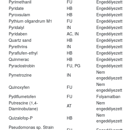
Pyrimethanil
FU
Engedélyezett
Pyridate
HB
Engedélyezett
Pyroxsulam
HB
Engedélyezett
Pythium oligandrum M1
FU
Engedélyezett
Pyridalyl
IN
Engedélyezett
Pyridaben
AC, IN
Engedélyezett
Quartz sand
HB
Engedélyezett
Pyrethrins
IN
Engedélyezett
Pyraflufen-ethyl
HB
Engedélyezett
Quinmerac
HB
Engedélyezett
Pyraclostrobin
FU, PG
Engedélyezett
Nem
Pymetrozine
IN
engedélyezett
Nem
Quinoxyfen
FU
engedélyezett
Pydiflumetofen
FU
Folyamatban
Putrescine (1,4-
Nem
AT
Diaminobutane)
engedélyezett
Nem
Quizalofop-P
HB
engedélyezett
Pseudomonas sp. Strain