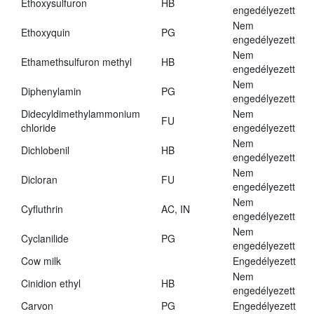
Ethoxysulfuron
HB
engedélyezett
Nem
Ethoxyquin
PG
engedélyezett
Nem
Ethamethsulfuron methyl
HB
engedélyezett
Nem
Diphenylamin
PG
engedélyezett
Didecyldimethylammonium
Nem
FU
chloride
engedélyezett
Nem
Dichlobenil
HB
engedélyezett
Nem
Dicloran
FU
engedélyezett
Nem
Cyfluthrin
AC, IN
engedélyezett
Nem
Cyclanilide
PG
engedélyezett
Cow milk
Engedélyezett
Nem
Cinidion ethyl
HB
engedélyezett
Carvon
PG
Engedélyezett