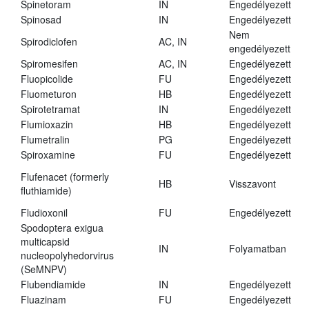
Spinetoram
IN
Engedélyezett
Spinosad
IN
Engedélyezett
Nem
Spirodiclofen
AC, IN
engedélyezett
Spiromesifen
AC, IN
Engedélyezett
Fluopicolide
FU
Engedélyezett
Fluometuron
HB
Engedélyezett
Spirotetramat
IN
Engedélyezett
Flumioxazin
HB
Engedélyezett
Flumetralin
PG
Engedélyezett
Spiroxamine
FU
Engedélyezett
Flufenacet (formerly
HB
Visszavont
fluthiamide)
Fludioxonil
FU
Engedélyezett
Spodoptera exigua
multicapsid
IN
Folyamatban
nucleopolyhedorvirus
(SeMNPV)
Flubendiamide
IN
Engedélyezett
Fluazinam
FU
Engedélyezett