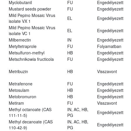
Myclobutanil
FU
Engedélyezett
Mustard seeds powder
FU
Engedélyezett
Mild Pepino Mosaic Virus
EL
Engedélyezett
isolate VX 1
Mild Pepino Mosaic Virus
EL
Engedélyezett
isolate VC 1
Milbemectin
IN
Engedélyezett
Metyltetraprole
FU
Folyamatban
Metsulfuron-methyl
HB
Engedélyezett
Metschnikowia fructicola
FU
Engedélyezett
Metribuzin
HB
Visszavont
Metrafenone
FU
Engedélyezett
Metosulam
HB
Engedélyezett
Metobromuron
HB
Engedélyezett
Metiram
FU
Visszavont
Methyl octanoate (CAS
IN, AC, HB,
Engedélyezett
111-11-5)
PG
Methyl decanoate (CAS
IN, AC, HB,
Engedélyezett
110-42-9)
PG