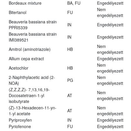
Bordeaux mixture
BA, FU
Engedélyezett
Nem
Bitertanol
FU
engedélyezett
Beauveria bassiana strain
IN
Engedélyezett
PPRI5339
Beauveria bassiana strain
IN
Engedélyezett
IMI389521
Nem
Amitrol (aminotriazole)
HB
engedélyezett
Allium cepa extract
Engedélyezett
Nem
Acetochlor
HB
engedélyezett
2-Naphthylacetic acid (2-
Nem
PG
NOA)
engedélyezett
(Z,Z,Z,Z)- 7,13,16,19-
Nem
Docosatetraen-1-yl
AT
engedélyezett
isobutyrate
(Z)-13-Hexadecen-11-yn-
Nem
AT
1-yl acetate
engedélyezett
Pyriproxyfen
IN
Engedélyezett
Pyriofenone
FU
Engedélyezett