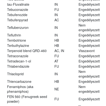
tau-Fluvalinate
IN
Engedélyezett
Tebuconazole
FU
Engedélyezett
Tebufenozide
IN
Engedélyezett
Tebufenpyrad
AC
Engedélyezett
Nem
Teflubenzuron
IN
engedélyezett
Tefluthrin
IN
Engedélyezett
Tembotrione
HB
Engedélyezett
Terbuthylazine
HB
Engedélyezett
Terpenoid blend QRD-460
AC, IN
Visszavont
Tetraconazole
FU
Engedélyezett
Tetradecan-1-ol
AT
Engedélyezett
Thiabendazole
FU
Engedélyezett
Nem
Thiacloprid
IN
engedélyezett
Thiencarbazone
HB
Engedélyezett
Fenamiphos (aka
Nem
NE
phenamiphos)
engedélyezett
FEN 560 (Fenugreek seed
FU
Engedélyezett
powder)