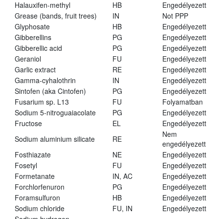
Halauxifen-methyl
HB
Engedélyezett
Grease (bands, fruit trees)
IN
Not PPP
Glyphosate
HB
Engedélyezett
Gibberellins
PG
Engedélyezett
Gibberellic acid
PG
Engedélyezett
Geraniol
FU
Engedélyezett
Garlic extract
RE
Engedélyezett
Gamma-cyhalothrin
IN
Engedélyezett
Sintofen (aka Cintofen)
PG
Engedélyezett
Fusarium sp. L13
FU
Folyamatban
Sodium 5-nitroguaiacolate
PG
Engedélyezett
Fructose
EL
Engedélyezett
Nem
Sodium aluminium silicate
RE
engedélyezett
Fosthiazate
NE
Engedélyezett
Fosetyl
FU
Engedélyezett
Formetanate
IN, AC
Engedélyezett
Forchlorfenuron
PG
Engedélyezett
Foramsulfuron
HB
Engedélyezett
Sodium chloride
FU, IN
Engedélyezett