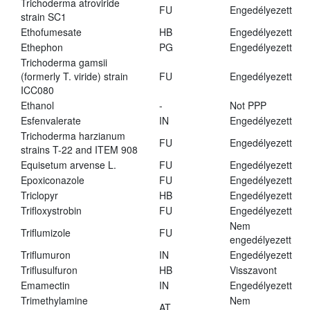
Trichoderma atroviride
FU
Engedélyezett
strain SC1
Ethofumesate
HB
Engedélyezett
Ethephon
PG
Engedélyezett
Trichoderma gamsii
(formerly T. viride) strain
FU
Engedélyezett
ICC080
Ethanol
-
Not PPP
Esfenvalerate
IN
Engedélyezett
Trichoderma harzianum
FU
Engedélyezett
strains T-22 and ITEM 908
Equisetum arvense L.
FU
Engedélyezett
Epoxiconazole
FU
Engedélyezett
Triclopyr
HB
Engedélyezett
Trifloxystrobin
FU
Engedélyezett
Nem
Triflumizole
FU
engedélyezett
Triflumuron
IN
Engedélyezett
Triflusulfuron
HB
Visszavont
Emamectin
IN
Engedélyezett
Trimethylamine
Nem
AT