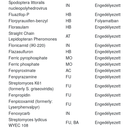
Spodoptera littoralis
IN
Engedélyezett
nucleopolyhedrovirus
Fluazifop-P
HB
Engedélyezett
Florpyrauxifen-benzyl
HB
Folyamatban
Florasulam
HB
Engedélyezett
Straight Chain
AT
Engedélyezett
Lepidopteran Pheromones
Flonicamid (IKI-220)
IN
Engedélyezett
Flazasulfuron
HB
Engedélyezett
Ferric pyrophosphate
MO
Engedélyezett
Ferric phosphate
MO
Engedélyezett
Fenpyroximate
AC
Engedélyezett
Fenpyrazamine
FU
Engedélyezett
Streptomyces K61
FU
Engedélyezett
(formerly S. griseoviridis)
Fenpropidin
FU
Engedélyezett
Fenpicoxamid (formerly:
FU
Engedélyezett
Lyserphenvalpyr)
Fenoxycarb
IN
Engedélyezett
Streptomyces lydicus
FU, BA
Engedélyezett
WYEC 108