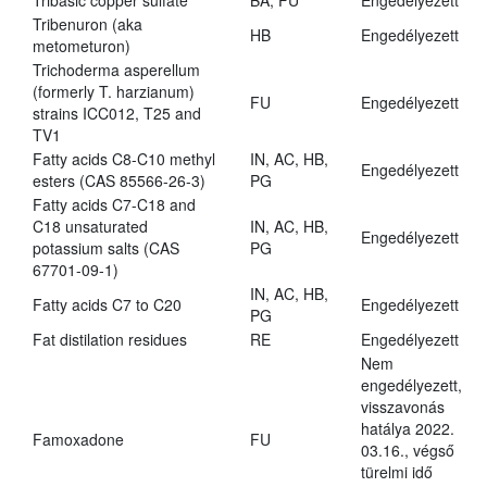
Tribasic copper sulfate
BA, FU
Engedélyezett
Tribenuron (aka
HB
Engedélyezett
metometuron)
Trichoderma asperellum
(formerly T. harzianum)
FU
Engedélyezett
strains ICC012, T25 and
TV1
Fatty acids C8-C10 methyl
IN, AC, HB,
Engedélyezett
esters (CAS 85566-26-3)
PG
Fatty acids C7-C18 and
C18 unsaturated
IN, AC, HB,
Engedélyezett
potassium salts (CAS
PG
67701-09-1)
IN, AC, HB,
Fatty acids C7 to C20
Engedélyezett
PG
Fat distilation residues
RE
Engedélyezett
Nem
engedélyezett,
visszavonás
hatálya 2022.
Famoxadone
FU
03.16., végső
türelmi idő