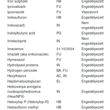
Iron sulphate
HB
Engedélyezett
Iprovalicarb
FU
Engedélyezett
Ipconazole
FU
Visszavont
Iodosulfuron
HB
Engedélyezett
Nem
Indoxacarb
IN
engedélyezett
Indolylbutyric acid
PG
Engedélyezett
Nem
Imidacloprid
IN
engedélyezett
Imazamox
31/10/2024
Engedélyezett
Imazalil (aka enilconazole)
FU
Engedélyezett
Hymexazol
FU
Engedélyezett
Hydrolysed proteins
IN
Engedélyezett
Hydrogen peroxide
BA, FU
Engedélyezett
Hexythiazox
AC, IN
Engedélyezett
Heptamaloxyloglucan
EL
Engedélyezett
Helicoverpa armigera
nucleopolyhedrovirus
IN
Engedélyezett
(HearNPV)
Haloxyfop-P (Haloxyfop-R)
HB
Engedélyezett
Halosulfuron methyl
HB
Engedélyezett