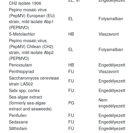
EL, VI
Engedélyezett
CH2 isolate 1906
Pepino mosaic virus
(PepMV) European (EU)
EL
Folyamatban
strain, mild isolate Abp1
(PEPMVO)
S-Metolachlor
HB
Visszavont
Pepino mosaic virus
(PepMV) Chilean (CH2)
EL
Folyamatban
strain, mild isolate Abp2
(PEPMVO)
Penoxsulam
HB
Engedélyezett
Penthiopyrad
FU
Visszavont
Saccharomyces cerevisiae
FU
Engedélyezett
strain LAS02
Salix spp. cortex
FU
Engedélyezett
Sea-algae extract
Nem
(formerly sea-algae
PG
engedélyezett
extract and seaweeds)
Penflufen
FU
Engedélyezett
Sedaxane
FU
Engedélyezett
Silthiofam
FU
Engedélyezett