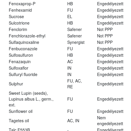
Fenoxaprop-P
HB
Engedélyezett
Fenhexamid
FU
Engedélyezett
Sucrose
EL
Engedélyezett
Sulcotrione
HB
Engedélyezett
Fenclorim
Safener
Not PPP
Fenchlorazole-ethyl
Safener
Not PPP
Sulfaquinoxaline
Synergist
Not PPP
Fenbuconazole
FU
Engedélyezett
Sulfosulfuron
HB
Engedélyezett
Fenazaquin
AC
Engedélyezett
Sulfoxaflor
IN
Engedélyezett
Sulfuryl fluoride
IN
Engedélyezett
FU, AC,
Sulphur
Engedélyezett
RE
Sweet Lupin (seeds),
Lupinus albus L., germ.,
FU
Engedélyezett
ext.
Sunflower oil
FU
Engedélyezett
Nem
Tagetes oil
AC, IN
engedélyezett
Talc E553B
-
Engedélyezett