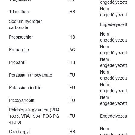
engedélyezett
Nem
Triasulfuron
HB
engedélyezett
Sodium hydrogen
Engedélyezett
carbonate
Nem
Propisochlor
HB
engedélyezett
Nem
Propargite
AC
engedélyezett
Nem
Propanil
HB
engedélyezett
Nem
Potassium thiocyanate
FU
engedélyezett
Nem
Potassium iodide
FU
engedélyezett
Nem
Picoxystrobin
FU
engedélyezett
Phlebiopsis gigantea (VRA
1835, VRA 1984, FOC PG
FU
Engedélyezett
410.3)
Nem
Oxadiargyl
HB
engedélyezett