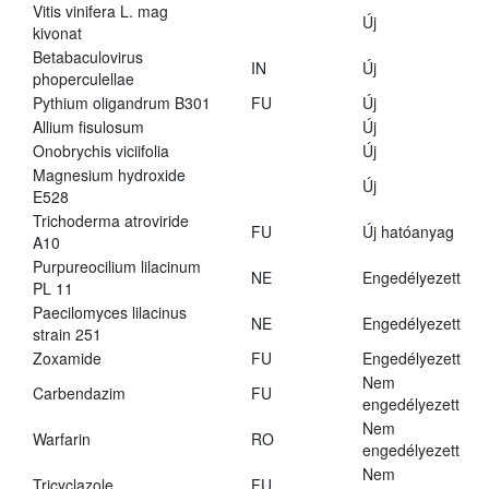
Vitis vinifera L. mag
Új
kivonat
Betabaculovirus
IN
Új
phoperculellae
Pythium oligandrum B301
FU
Új
Allium fisulosum
Új
Onobrychis viciifolia
Új
Magnesium hydroxide
Új
E528
Trichoderma atroviride
FU
Új hatóanyag
A10
Purpureocilium lilacinum
NE
Engedélyezett
PL 11
Paecilomyces lilacinus
NE
Engedélyezett
strain 251
Zoxamide
FU
Engedélyezett
Nem
Carbendazim
FU
engedélyezett
Nem
Warfarin
RO
engedélyezett
Nem
Tricyclazole
FU