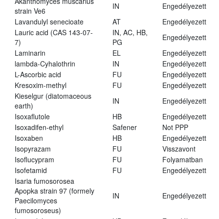
Akanthomyces muscarius
IN
Engedélyezett
strain Ve6
Lavandulyl senecioate
AT
Engedélyezett
Lauric acid (CAS 143-07-
IN, AC, HB,
Engedélyezett
7)
PG
Laminarin
EL
Engedélyezett
lambda-Cyhalothrin
IN
Engedélyezett
L-Ascorbic acid
FU
Engedélyezett
Kresoxim-methyl
FU
Engedélyezett
Kieselgur (diatomaceous
IN
Engedélyezett
earth)
Isoxaflutole
HB
Engedélyezett
Isoxadifen-ethyl
Safener
Not PPP
Isoxaben
HB
Engedélyezett
Isopyrazam
FU
Visszavont
Isoflucypram
FU
Folyamatban
Isofetamid
FU
Engedélyezett
Isaria fumosorosea
Apopka strain 97 (formely
IN
Engedélyezett
Paecilomyces
fumosoroseus)