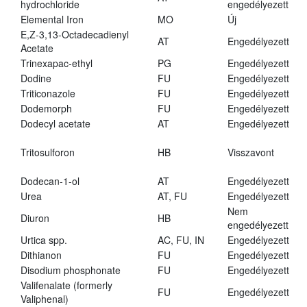
hydrochloride
engedélyezett
Elemental Iron
MO
Új
E,Z-3,13-Octadecadienyl
AT
Engedélyezett
Acetate
Trinexapac-ethyl
PG
Engedélyezett
Dodine
FU
Engedélyezett
Triticonazole
FU
Engedélyezett
Dodemorph
FU
Engedélyezett
Dodecyl acetate
AT
Engedélyezett
Tritosulforon
HB
Visszavont
Dodecan-1-ol
AT
Engedélyezett
Urea
AT, FU
Engedélyezett
Nem
Diuron
HB
engedélyezett
Urtica spp.
AC, FU, IN
Engedélyezett
Dithianon
FU
Engedélyezett
Disodium phosphonate
FU
Engedélyezett
Valifenalate (formerly
FU
Engedélyezett
Valiphenal)