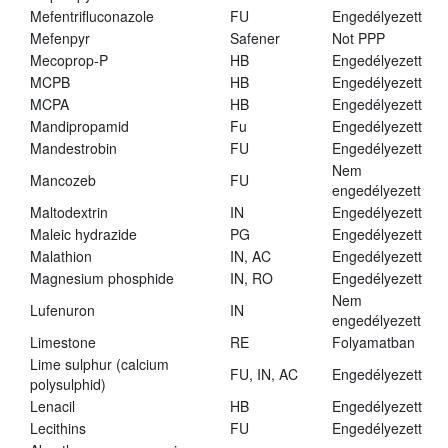
Mefentrifluconazole
FU
Engedélyezett
Mefenpyr
Safener
Not PPP
Mecoprop-P
HB
Engedélyezett
MCPB
HB
Engedélyezett
MCPA
HB
Engedélyezett
Mandipropamid
Fu
Engedélyezett
Mandestrobin
FU
Engedélyezett
Nem
Mancozeb
FU
engedélyezett
Maltodextrin
IN
Engedélyezett
Maleic hydrazide
PG
Engedélyezett
Malathion
IN, AC
Engedélyezett
Magnesium phosphide
IN, RO
Engedélyezett
Nem
Lufenuron
IN
engedélyezett
Limestone
RE
Folyamatban
Lime sulphur (calcium
FU, IN, AC
Engedélyezett
polysulphid)
Lenacil
HB
Engedélyezett
Lecithins
FU
Engedélyezett