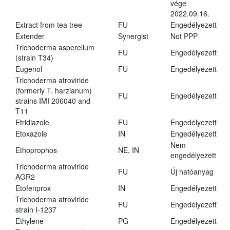
vége
2022.09.16.
Extract from tea tree
FU
Engedélyezett
Extender
Synergist
Not PPP
Trichoderma asperellum
FU
Engedélyezett
(strain T34)
Eugenol
FU
Engedélyezett
Trichoderma atroviride
(formerly T. harzianum)
FU
Engedélyezett
strains IMI 206040 and
T11
Etridiazole
FU
Engedélyezett
Etoxazole
IN
Engedélyezett
Nem
Ethoprophos
NE, IN
engedélyezett
Trichoderma atroviride
FU
Új hatóanyag
AGR2
Etofenprox
IN
Engedélyezett
Trichoderma atroviride
FU
Engedélyezett
strain I-1237
Ethylene
PG
Engedélyezett