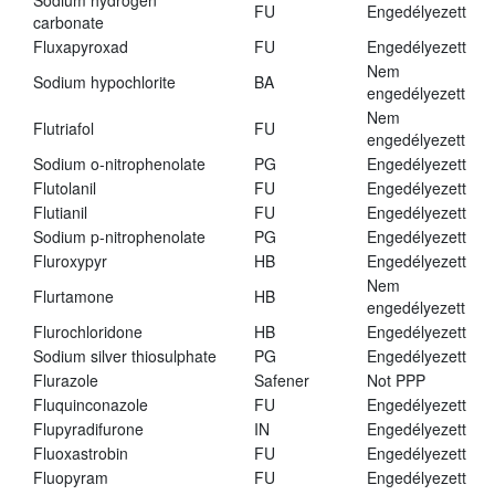
Sodium hydrogen
FU
Engedélyezett
carbonate
Fluxapyroxad
FU
Engedélyezett
Nem
Sodium hypochlorite
BA
engedélyezett
Nem
Flutriafol
FU
engedélyezett
Sodium o-nitrophenolate
PG
Engedélyezett
Flutolanil
FU
Engedélyezett
Flutianil
FU
Engedélyezett
Sodium p-nitrophenolate
PG
Engedélyezett
Fluroxypyr
HB
Engedélyezett
Nem
Flurtamone
HB
engedélyezett
Flurochloridone
HB
Engedélyezett
Sodium silver thiosulphate
PG
Engedélyezett
Flurazole
Safener
Not PPP
Fluquinconazole
FU
Engedélyezett
Flupyradifurone
IN
Engedélyezett
Fluoxastrobin
FU
Engedélyezett
Fluopyram
FU
Engedélyezett