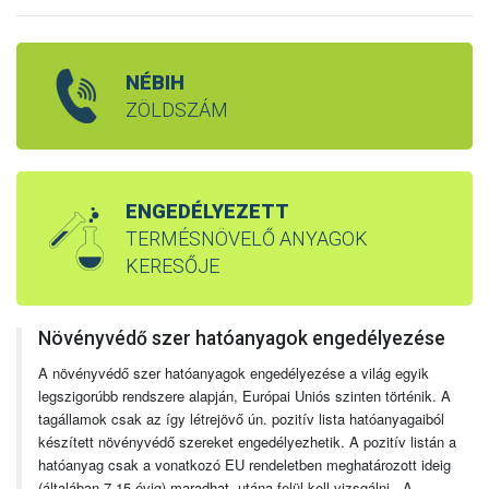
NÉBIH
ZÖLDSZÁM
ENGEDÉLYEZETT
TERMÉSNÖVELŐ ANYAGOK
KERESŐJE
Növényvédő szer hatóanyagok engedélyezése
A növényvédő szer hatóanyagok engedélyezése a világ egyik
legszigorúbb rendszere alapján, Európai Uniós szinten történik. A
tagállamok csak az így létrejövő ún. pozitív lista hatóanyagaiból
készített növényvédő szereket engedélyezhetik. A pozitív listán a
hatóanyag csak a vonatkozó EU rendeletben meghatározott ideig
(általában 7-15 évig) maradhat, utána felül kell vizsgálni. A