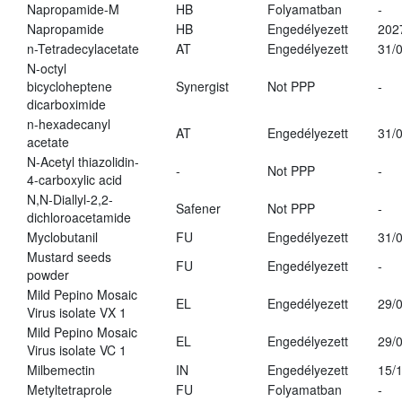
Napropamide-M
HB
Folyamatban
-
Napropamide
HB
Engedélyezett
202
n-Tetradecylacetate
AT
Engedélyezett
31/
N-octyl
bicycloheptene
Synergist
Not PPP
-
dicarboximide
n-hexadecanyl
AT
Engedélyezett
31/
acetate
N-Acetyl thiazolidin-
-
Not PPP
-
4-carboxylic acid
N,N-Diallyl-2,2-
Safener
Not PPP
-
dichloroacetamide
Myclobutanil
FU
Engedélyezett
31/
Mustard seeds
FU
Engedélyezett
-
powder
Mild Pepino Mosaic
EL
Engedélyezett
29/
Virus isolate VX 1
Mild Pepino Mosaic
EL
Engedélyezett
29/
Virus isolate VC 1
Milbemectin
IN
Engedélyezett
15/
Metyltetraprole
FU
Folyamatban
-