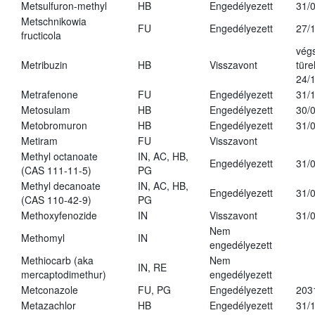
Metsulfuron-methyl
HB
Engedélyezett
31/
Metschnikowia
FU
Engedélyezett
27/
fructicola
vég
Metribuzin
HB
Visszavont
türe
24/
Metrafenone
FU
Engedélyezett
31/
Metosulam
HB
Engedélyezett
30/
Metobromuron
HB
Engedélyezett
31/
Metiram
FU
Visszavont
Methyl octanoate
IN, AC, HB,
Engedélyezett
31/
(CAS 111-11-5)
PG
Methyl decanoate
IN, AC, HB,
Engedélyezett
31/
(CAS 110-42-9)
PG
Methoxyfenozide
IN
Visszavont
31/
Nem
Methomyl
IN
engedélyezett
Methiocarb (aka
Nem
IN, RE
mercaptodimethur)
engedélyezett
Metconazole
FU, PG
Engedélyezett
203
Metazachlor
HB
Engedélyezett
31/