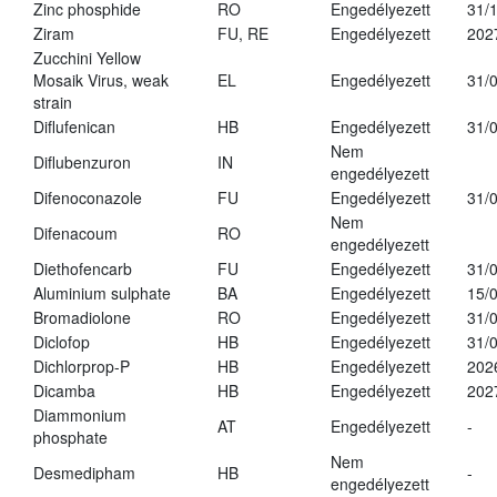
Zinc phosphide
RO
Engedélyezett
31/
Ziram
FU, RE
Engedélyezett
202
Zucchini Yellow
Mosaik Virus, weak
EL
Engedélyezett
31/
strain
Diflufenican
HB
Engedélyezett
31/
Nem
Diflubenzuron
IN
engedélyezett
Difenoconazole
FU
Engedélyezett
31/
Nem
Difenacoum
RO
engedélyezett
Diethofencarb
FU
Engedélyezett
31/
Aluminium sulphate
BA
Engedélyezett
15/
Bromadiolone
RO
Engedélyezett
31/
Diclofop
HB
Engedélyezett
31/
Dichlorprop-P
HB
Engedélyezett
202
Dicamba
HB
Engedélyezett
202
Diammonium
AT
Engedélyezett
-
phosphate
Nem
Desmedipham
HB
-
engedélyezett