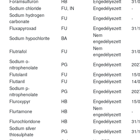
Foramsulfuron
HB
Engedélyezett
31/
Sodium chloride
FU, IN
Engedélyezett
-
Sodium hydrogen
FU
Engedélyezett
-
carbonate
Fluxapyroxad
FU
Engedélyezett
31/
Nem
Sodium hypochlorite
BA
engedélyezett
Nem
Flutriafol
FU
31/
engedélyezett
Sodium o-
PG
Engedélyezett
202
nitrophenolate
Flutolanil
FU
Engedélyezett
15/
Flutianil
FU
Engedélyezett
14/
Sodium p-
PG
Engedélyezett
202
nitrophenolate
Fluroxypyr
HB
Engedélyezett
15/
Nem
Flurtamone
HB
-
engedélyezett
Flurochloridone
HB
Engedélyezett
31/
Sodium silver
PG
Engedélyezett
31/
thiosulphate