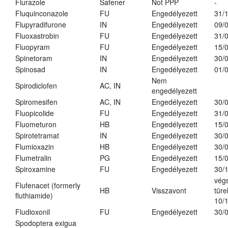
Flurazole
Safener
Not PPP
-
Fluquinconazole
FU
Engedélyezett
31/
Flupyradifurone
IN
Engedélyezett
09/
Fluoxastrobin
FU
Engedélyezett
31/
Fluopyram
FU
Engedélyezett
15/
Spinetoram
IN
Engedélyezett
30/
Spinosad
IN
Engedélyezett
01/
Nem
Spirodiclofen
AC, IN
engedélyezett
Spiromesifen
AC, IN
Engedélyezett
30/
Fluopicolide
FU
Engedélyezett
31/
Fluometuron
HB
Engedélyezett
15/
Spirotetramat
IN
Engedélyezett
30/
Flumioxazin
HB
Engedélyezett
30/
Flumetralin
PG
Engedélyezett
15/
Spiroxamine
FU
Engedélyezett
30/
vég
Flufenacet (formerly
HB
Visszavont
türe
fluthiamide)
10/
Fludioxonil
FU
Engedélyezett
30/
Spodoptera exigua