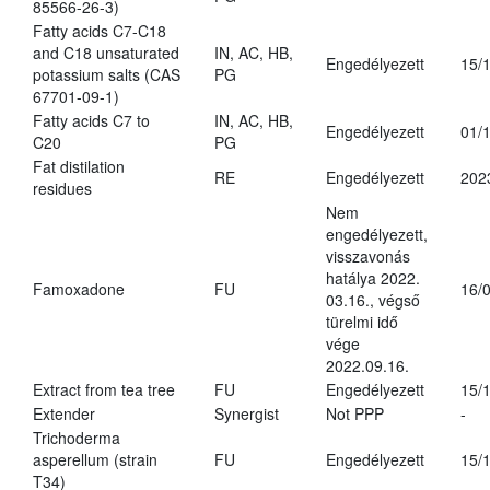
85566-26-3)
Fatty acids C7-C18
and C18 unsaturated
IN, AC, HB,
Engedélyezett
15/
potassium salts (CAS
PG
67701-09-1)
Fatty acids C7 to
IN, AC, HB,
Engedélyezett
01/
C20
PG
Fat distilation
RE
Engedélyezett
202
residues
Nem
engedélyezett,
visszavonás
hatálya 2022.
Famoxadone
FU
16/
03.16., végső
türelmi idő
vége
2022.09.16.
Extract from tea tree
FU
Engedélyezett
15/
Extender
Synergist
Not PPP
-
Trichoderma
asperellum (strain
FU
Engedélyezett
15/
T34)