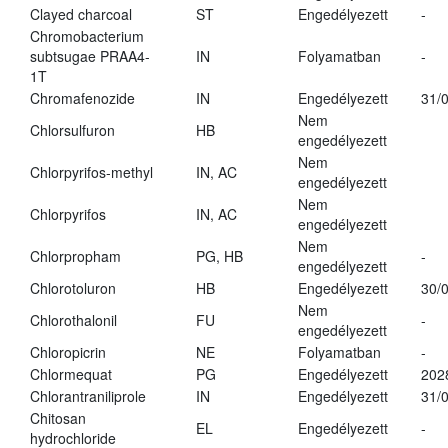
Clayed charcoal
ST
Engedélyezett
-
Chromobacterium
subtsugae PRAA4-
IN
Folyamatban
-
1T
Chromafenozide
IN
Engedélyezett
31/
Nem
Chlorsulfuron
HB
engedélyezett
Nem
Chlorpyrifos-methyl
IN, AC
engedélyezett
Nem
Chlorpyrifos
IN, AC
engedélyezett
Nem
Chlorpropham
PG, HB
-
engedélyezett
Chlorotoluron
HB
Engedélyezett
30/
Nem
Chlorothalonil
FU
-
engedélyezett
Chloropicrin
NE
Folyamatban
-
Chlormequat
PG
Engedélyezett
202
Chlorantraniliprole
IN
Engedélyezett
31/
Chitosan
EL
Engedélyezett
-
hydrochloride