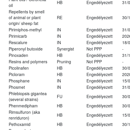
HB
Engedélyezett
31/
oil
Repellents by smell
of animal or plant
RE
Engedélyezett
30/
origin/ sheep fat
Pirimiphos-methyl
IN
Engedélyezett
31/
Pirimicarb
IN
Engedélyezett
202
Rescalure
IN
Engedélyezett
18/
Piperonyl butoxide
Synergist
Not PPP
-
Pinoxaden
HB
Engedélyezett
31/
Resins and polymers
Pruning
Not PPP
-
Picolinafen
HB
Engedélyezett
30/
Picloram
HB
Engedélyezett
202
Phosphane
IN
Engedélyezett
15/
Phosmet
IN
Engedélyezett
31/
Phlebiopsis gigantea
FU
Engedélyezett
30/
(several strains)
Phenmedipham
HB
Engedélyezett
30/
Rimsulfuron (aka
HB
Engedélyezett
15/
renriduron)
Pethoxamid
HB
Engedélyezett
30/