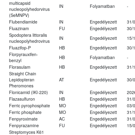
multicapsid
IN
Folyamatban
-
nucleopolyhedorvirus
(SeMNPV)
Flubendiamide
IN
Engedélyezett
31/
Fluazinam
FU
Engedélyezett
30/
Spodoptera littoralis
IN
Engedélyezett
15/
nucleopolyhedrovirus
Fluazifop-P
HB
Engedélyezett
30/
Florpyrauxifen-
HB
Folyamatban
-
benzyl
Florasulam
HB
Engedélyezett
31/
Straight Chain
Lepidopteran
AT
Engedélyezett
30/
Pheromones
Flonicamid (IKI-220)
IN
Engedélyezett
202
Flazasulfuron
HB
Engedélyezett
31/
Ferric pyrophosphate
MO
Engedélyezett
03/
Ferric phosphate
MO
Engedélyezett
31/
Fenpyroximate
AC
Engedélyezett
31/
Fenpyrazamine
FU
Engedélyezett
15/
Streptomyces K61