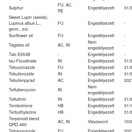
FU, AC,
Sulphur
Engedélyezett
31/
RE
Sweet Lupin (seeds),
Lupinus albus L.,
FU
Engedélyezett
-
germ., ext.
Sunflower oil
FU
Engedélyezett
-
Nem
Tagetes oil
AC, IN
-
engedélyezett
Talc E553B
-
Engedélyezett
-
tau-Fluvalinate
IN
Engedélyezett
31/
Tebuconazole
FU
Engedélyezett
31/
Tebufenozide
IN
Engedélyezett
31/
Tebufenpyrad
AC
Engedélyezett
202
Nem
Teflubenzuron
IN
engedélyezett
Tefluthrin
IN
Engedélyezett
31/
Tembotrione
HB
Engedélyezett
31/
Terbuthylazine
HB
Engedélyezett
31/
Terpenoid blend
AC, IN
Visszavont
10/
QRD-460
Tetraconazole
FU
Engedélyezett
202