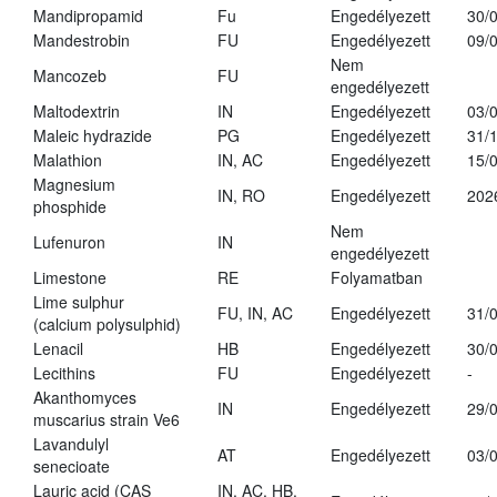
Mandipropamid
Fu
Engedélyezett
30/
Mandestrobin
FU
Engedélyezett
09/
Nem
Mancozeb
FU
engedélyezett
Maltodextrin
IN
Engedélyezett
03/
Maleic hydrazide
PG
Engedélyezett
31/
Malathion
IN, AC
Engedélyezett
15/
Magnesium
IN, RO
Engedélyezett
202
phosphide
Nem
Lufenuron
IN
engedélyezett
Limestone
RE
Folyamatban
Lime sulphur
FU, IN, AC
Engedélyezett
31/
(calcium polysulphid)
Lenacil
HB
Engedélyezett
30/
Lecithins
FU
Engedélyezett
-
Akanthomyces
IN
Engedélyezett
29/
muscarius strain Ve6
Lavandulyl
AT
Engedélyezett
03/
senecioate
Lauric acid (CAS
IN, AC, HB,