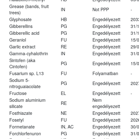
Grease (bands, fruit
IN
Not PPP
-
trees)
Glyphosate
HB
Engedélyezett
203
Gibberellins
PG
Engedélyezett
31/
Gibberellic acid
PG
Engedélyezett
31/
Geraniol
FU
Engedélyezett
15/
Garlic extract
RE
Engedélyezett
29/
Gamma-cyhalothrin
IN
Engedélyezett
31/
Sintofen (aka
PG
Engedélyezett
15/
Cintofen)
Fusarium sp. L13
FU
Folyamatban
-
Sodium 5-
PG
Engedélyezett
202
nitroguaiacolate
Fructose
EL
Engedélyezett
-
Sodium aluminium
Nem
RE
silicate
engedélyezett
Fosthiazate
NE
Engedélyezett
202
Fosetyl
FU
Engedélyezett
202
Formetanate
IN, AC
Engedélyezett
30/
Forchlorfenuron
PG
Engedélyezett
31/