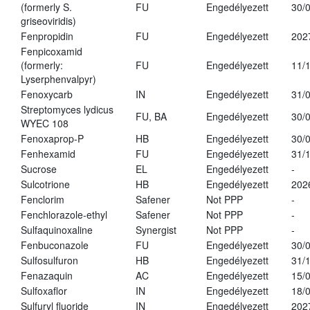
(formerly S.
FU
Engedélyezett
30/
griseoviridis)
Fenpropidin
FU
Engedélyezett
202
Fenpicoxamid
(formerly:
FU
Engedélyezett
11/
Lyserphenvalpyr)
Fenoxycarb
IN
Engedélyezett
31/
Streptomyces lydicus
FU, BA
Engedélyezett
30/
WYEC 108
Fenoxaprop-P
HB
Engedélyezett
30/
Fenhexamid
FU
Engedélyezett
31/
Sucrose
EL
Engedélyezett
-
Sulcotrione
HB
Engedélyezett
202
Fenclorim
Safener
Not PPP
-
Fenchlorazole-ethyl
Safener
Not PPP
-
Sulfaquinoxaline
Synergist
Not PPP
-
Fenbuconazole
FU
Engedélyezett
30/
Sulfosulfuron
HB
Engedélyezett
31/
Fenazaquin
AC
Engedélyezett
15/
Sulfoxaflor
IN
Engedélyezett
18/
Sulfuryl fluoride
IN
Engedélyezett
202