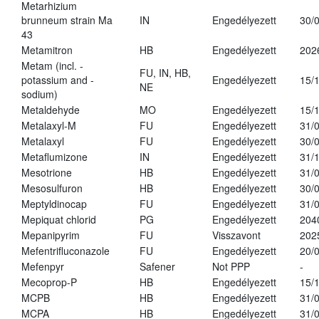
Metarhizium
brunneum strain Ma
IN
Engedélyezett
30/
43
Metamitron
HB
Engedélyezett
202
Metam (incl. -
FU, IN, HB,
potassium and -
Engedélyezett
15/
NE
sodium)
Metaldehyde
MO
Engedélyezett
15/
Metalaxyl-M
FU
Engedélyezett
31/
Metalaxyl
FU
Engedélyezett
30/
Metaflumizone
IN
Engedélyezett
31/
Mesotrione
HB
Engedélyezett
31/
Mesosulfuron
HB
Engedélyezett
30/
Meptyldinocap
FU
Engedélyezett
31/
Mepiquat chlorid
PG
Engedélyezett
204
Mepanipyrim
FU
Visszavont
202
Mefentrifluconazole
FU
Engedélyezett
20/
Mefenpyr
Safener
Not PPP
-
Mecoprop-P
HB
Engedélyezett
15/
MCPB
HB
Engedélyezett
31/
MCPA
HB
Engedélyezett
31/