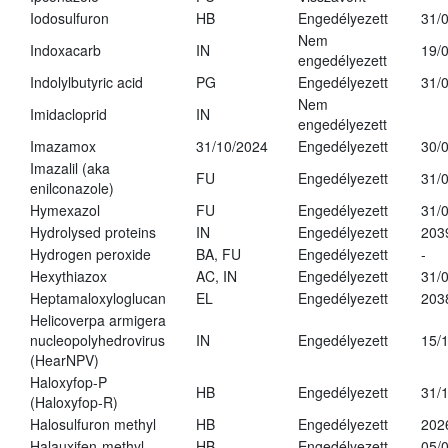
Iodosulfuron
HB
Engedélyezett
31/
Nem
Indoxacarb
IN
19/
engedélyezett
Indolylbutyric acid
PG
Engedélyezett
31/
Nem
Imidacloprid
IN
engedélyezett
Imazamox
31/10/2024
Engedélyezett
30/
Imazalil (aka
FU
Engedélyezett
31/
enilconazole)
Hymexazol
FU
Engedélyezett
31/
Hydrolysed proteins
IN
Engedélyezett
203
Hydrogen peroxide
BA, FU
Engedélyezett
-
Hexythiazox
AC, IN
Engedélyezett
31/
Heptamaloxyloglucan
EL
Engedélyezett
203
Helicoverpa armigera
nucleopolyhedrovirus
IN
Engedélyezett
15/
(HearNPV)
Haloxyfop-P
HB
Engedélyezett
31/
(Haloxyfop-R)
Halosulfuron methyl
HB
Engedélyezett
202
Halauxifen-methyl
HB
Engedélyezett
05/