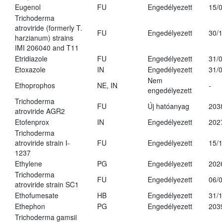
Eugenol
FU
Engedélyezett
15/
Trichoderma
atroviride (formerly T.
FU
Engedélyezett
30/
harzianum) strains
IMI 206040 and T11
Etridiazole
FU
Engedélyezett
31/
Etoxazole
IN
Engedélyezett
31/
Nem
Ethoprophos
NE, IN
-
engedélyezett
Trichoderma
FU
Új hatóanyag
203
atroviride AGR2
Etofenprox
IN
Engedélyezett
202
Trichoderma
atroviride strain I-
FU
Engedélyezett
15/
1237
Ethylene
PG
Engedélyezett
202
Trichoderma
FU
Engedélyezett
06/
atroviride strain SC1
Ethofumesate
HB
Engedélyezett
31/
Ethephon
PG
Engedélyezett
203
Trichoderma gamsii