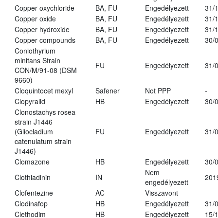
Copper oxychloride
BA, FU
Engedélyezett
31/
Copper oxide
BA, FU
Engedélyezett
31/
Copper hydroxide
BA, FU
Engedélyezett
31/
Copper compounds
BA, FU
Engedélyezett
30/
Coniothyrium
minitans Strain
FU
Engedélyezett
31/
CON/M/91-08 (DSM
9660)
Cloquintocet mexyl
Safener
Not PPP
-
Clopyralid
HB
Engedélyezett
30/
Clonostachys rosea
strain J1446
(Gliocladium
FU
Engedélyezett
31/
catenulatum strain
J1446)
Clomazone
HB
Engedélyezett
30/
Nem
Clothiadinin
IN
201
engedélyezett
Clofentezine
AC
Visszavont
Clodinafop
HB
Engedélyezett
31/
Clethodim
HB
Engedélyezett
15/