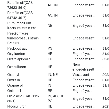
Paraffin oil/(CAS
AC, IN
Engedélyezett
31/
72623-86-0)
Paraffin oil/(CAS
AC, IN
Engedélyezett
31/
64742-46-7)
Purpureocillium
NE
Engedélyezett
31/
lilacinum strain 251
Paecilomyces
fumosoroseus strain
IN
Engedélyezett
31/
Fe9901
Paclobutrazol
PG
Engedélyezett
31/
Oxyfluorfen
HB
Engedélyezett
31/
Oxathiapiprolin
FU
Engedélyezett
03/
Nem
Oxasulfuron
HB
-
engedélyezett
Oxamyl
IN, NE
Visszavont
202
Oryzalin
HB
Engedélyezett
31/
Orange oil
IN
Engedélyezett
31/
Onion oil
RE
Engedélyezett
-
Oleic acid (CAS 112-
IN, AC, HB,
Engedélyezett
31/
80-1)
PG
Nicosulfuron
HB
Engedélyezett
202