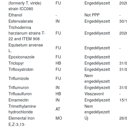
(formerly T. viride)
FU
Engedélyezett
202
strain ICC080
Ethanol
-
Not PPP
-
Esfenvalerate
IN
Engedélyezett
30/
Trichoderma
harzianum strains T-
FU
Engedélyezett
202
22 and ITEM 908
Equisetum arvense
FU
Engedélyezett
-
L.
Epoxiconazole
FU
Engedélyezett
Triclopyr
HB
Engedélyezett
31/
Trifloxystrobin
FU
Engedélyezett
31/
Nem
Triflumizole
FU
engedélyezett
Triflumuron
IN
Engedélyezett
31/
Triflusulfuron
HB
Visszavont
-
Emamectin
IN
Engedélyezett
15/
Trimethylamine
Nem
AT
hydrochloride
engedélyezett
Elemental Iron
MO
Új
26/
E,Z-3,13-