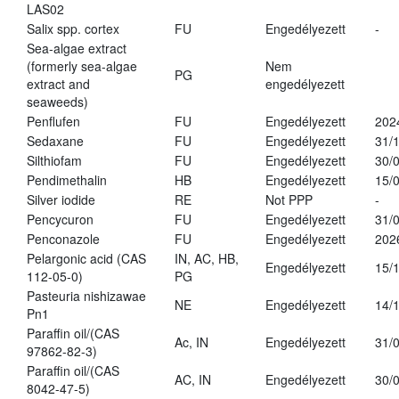
LAS02
Salix spp. cortex
FU
Engedélyezett
-
Sea-algae extract
(formerly sea-algae
Nem
PG
extract and
engedélyezett
seaweeds)
Penflufen
FU
Engedélyezett
202
Sedaxane
FU
Engedélyezett
31/
Silthiofam
FU
Engedélyezett
30/
Pendimethalin
HB
Engedélyezett
15/
Silver iodide
RE
Not PPP
-
Pencycuron
FU
Engedélyezett
31/
Penconazole
FU
Engedélyezett
202
Pelargonic acid (CAS
IN, AC, HB,
Engedélyezett
15/
112-05-0)
PG
Pasteuria nishizawae
NE
Engedélyezett
14/
Pn1
Paraffin oil/(CAS
Ac, IN
Engedélyezett
31/
97862-82-3)
Paraffin oil/(CAS
AC, IN
Engedélyezett
30/
8042-47-5)