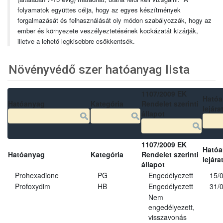
folyamatok együttes célja, hogy az egyes készítmények
forgalmazását és felhasználását oly módon szabályozzák, hogy az
ember és környezete veszélyeztetésének kockázatát kizárják,
illetve a lehető legkisebbre csökkentsék.
Növényvédő szer hatóanyag lista
1107/2009 EK
Ható
Hatóanyag
Kategória
Rendelet szerinti
lejára
állapot
1107/2009 EK
Ható
Hatóanyag
Kategória
Rendelet szerinti
lejára
állapot
Prohexadione
PG
Engedélyezett
15/
Profoxydim
HB
Engedélyezett
31/
Nem
engedélyezett,
visszavonás