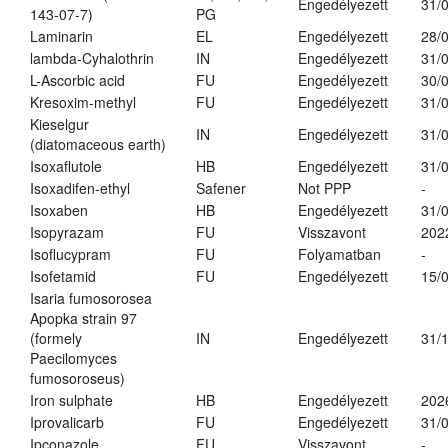
Engedélyezett
31/
143-07-7)
PG
Laminarin
EL
Engedélyezett
28/
lambda-Cyhalothrin
IN
Engedélyezett
31/
L-Ascorbic acid
FU
Engedélyezett
30/
Kresoxim-methyl
FU
Engedélyezett
31/
Kieselgur
IN
Engedélyezett
31/
(diatomaceous earth)
Isoxaflutole
HB
Engedélyezett
31/
Isoxadifen-ethyl
Safener
Not PPP
-
Isoxaben
HB
Engedélyezett
31/
Isopyrazam
FU
Visszavont
202
Isoflucypram
FU
Folyamatban
-
Isofetamid
FU
Engedélyezett
15/
Isaria fumosorosea
Apopka strain 97
(formely
IN
Engedélyezett
31/
Paecilomyces
fumosoroseus)
Iron sulphate
HB
Engedélyezett
202
Iprovalicarb
FU
Engedélyezett
31/
Ipconazole
FU
Visszavont
-