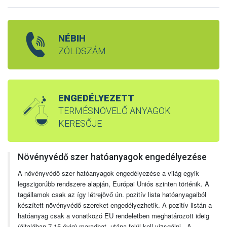
NÉBIH
ZÖLDSZÁM
ENGEDÉLYEZETT
TERMÉSNÖVELŐ ANYAGOK
KERESŐJE
Növényvédő szer hatóanyagok engedélyezése
A növényvédő szer hatóanyagok engedélyezése a világ egyik
legszigorúbb rendszere alapján, Európai Uniós szinten történik. A
tagállamok csak az így létrejövő ún. pozitív lista hatóanyagaiból
készített növényvédő szereket engedélyezhetik. A pozitív listán a
hatóanyag csak a vonatkozó EU rendeletben meghatározott ideig
(általában 7-15 évig) maradhat, utána felül kell vizsgálni. A