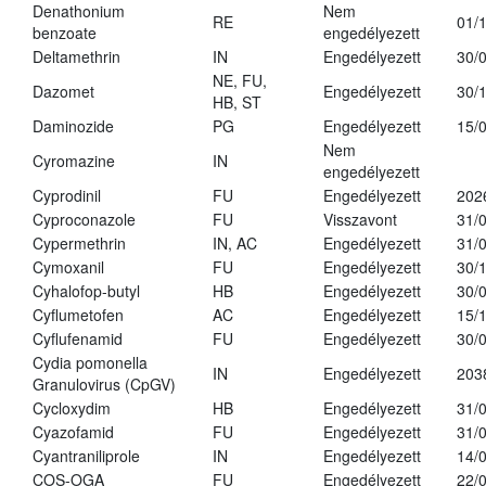
Denathonium
Nem
RE
01/
benzoate
engedélyezett
Deltamethrin
IN
Engedélyezett
30/
NE, FU,
Dazomet
Engedélyezett
30/
HB, ST
Daminozide
PG
Engedélyezett
15/
Nem
Cyromazine
IN
engedélyezett
Cyprodinil
FU
Engedélyezett
202
Cyproconazole
FU
Visszavont
31/
Cypermethrin
IN, AC
Engedélyezett
31/
Cymoxanil
FU
Engedélyezett
30/
Cyhalofop-butyl
HB
Engedélyezett
30/
Cyflumetofen
AC
Engedélyezett
15/
Cyflufenamid
FU
Engedélyezett
30/
Cydia pomonella
IN
Engedélyezett
203
Granulovirus (CpGV)
Cycloxydim
HB
Engedélyezett
31/
Cyazofamid
FU
Engedélyezett
31/
Cyantraniliprole
IN
Engedélyezett
14/
COS-OGA
FU
Engedélyezett
22/