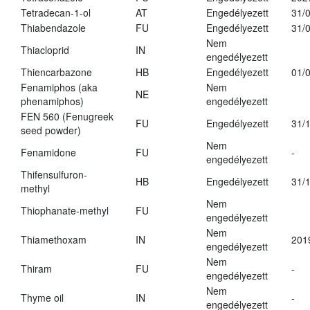
Tetradecan-1-ol
AT
Engedélyezett
31/
Thiabendazole
FU
Engedélyezett
31/
Nem
Thiacloprid
IN
engedélyezett
Thiencarbazone
HB
Engedélyezett
01/
Fenamiphos (aka
Nem
NE
phenamiphos)
engedélyezett
FEN 560 (Fenugreek
FU
Engedélyezett
31/
seed powder)
Nem
Fenamidone
FU
-
engedélyezett
Thifensulfuron-
HB
Engedélyezett
31/
methyl
Nem
Thiophanate-methyl
FU
engedélyezett
Nem
Thiamethoxam
IN
201
engedélyezett
Nem
Thiram
FU
-
engedélyezett
Nem
Thyme oil
IN
-
engedélyezett