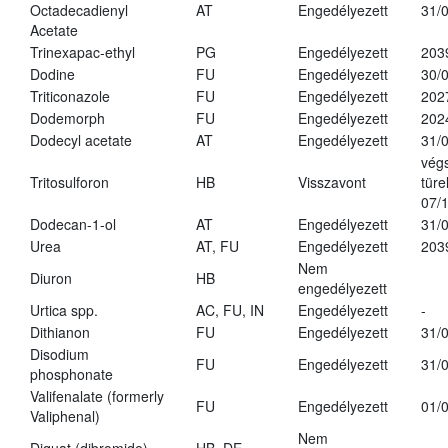
Octadecadienyl
AT
Engedélyezett
31/
Acetate
Trinexapac-ethyl
PG
Engedélyezett
203
Dodine
FU
Engedélyezett
30/
Triticonazole
FU
Engedélyezett
202
Dodemorph
FU
Engedélyezett
202
Dodecyl acetate
AT
Engedélyezett
31/
vég
Tritosulforon
HB
Visszavont
türe
07/
Dodecan-1-ol
AT
Engedélyezett
31/
Urea
AT, FU
Engedélyezett
203
Nem
Diuron
HB
engedélyezett
Urtica spp.
AC, FU, IN
Engedélyezett
-
Dithianon
FU
Engedélyezett
31/
Disodium
FU
Engedélyezett
31/
phosphonate
Valifenalate (formerly
FU
Engedélyezett
01/
Valiphenal)
Nem