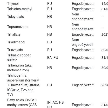
Thymol
FU
Engedélyezett
15/
Tolclofos-methyl
FU
Engedélyezett
31/
Nem
Tolpyralate
HB
-
engedélyezett
Nem
Topramezone
HB
-
engedélyezett
Tri-allate
HB
Engedélyezett
202
Nem
Triadimenol
FU
engedélyezett
Triazoxide
FU
Engedélyezett
30/
Tribasic copper
BA, FU
Engedélyezett
31/
sulfate
Tribenuron (aka
HB
Engedélyezett
30/
metometuron)
Trichoderma
asperellum (formerly
T. harzianum) strains
FU
Engedélyezett
202
ICC012, T25 and
TV1
Fatty acids C8-C10
IN, AC, HB,
methyl esters (CAS
Engedélyezett
31/
PG