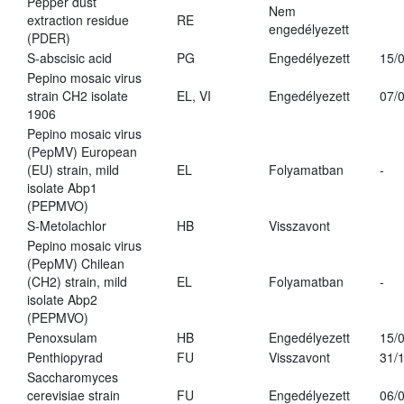
Pepper dust
Nem
extraction residue
RE
engedélyezett
(PDER)
S-abscisic acid
PG
Engedélyezett
15/
Pepino mosaic virus
strain CH2 isolate
EL, VI
Engedélyezett
07/
1906
Pepino mosaic virus
(PepMV) European
(EU) strain, mild
EL
Folyamatban
-
isolate Abp1
(PEPMVO)
S-Metolachlor
HB
Visszavont
Pepino mosaic virus
(PepMV) Chilean
(CH2) strain, mild
EL
Folyamatban
-
isolate Abp2
(PEPMVO)
Penoxsulam
HB
Engedélyezett
15/
Penthiopyrad
FU
Visszavont
31/
Saccharomyces
cerevisiae strain
FU
Engedélyezett
06/