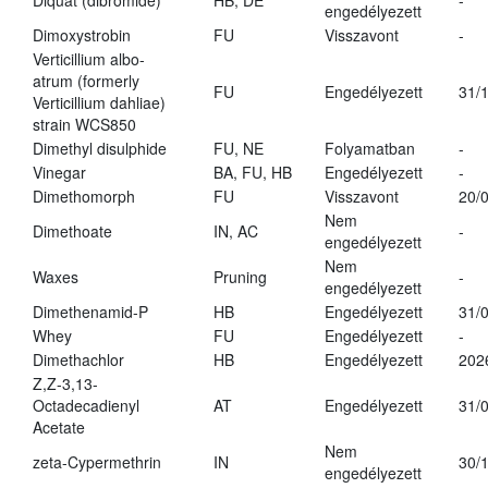
Diquat (dibromide)
HB, DE
-
engedélyezett
Dimoxystrobin
FU
Visszavont
-
Verticillium albo-
atrum (formerly
FU
Engedélyezett
31/
Verticillium dahliae)
strain WCS850
Dimethyl disulphide
FU, NE
Folyamatban
-
Vinegar
BA, FU, HB
Engedélyezett
-
Dimethomorph
FU
Visszavont
20/
Nem
Dimethoate
IN, AC
-
engedélyezett
Nem
Waxes
Pruning
-
engedélyezett
Dimethenamid-P
HB
Engedélyezett
31/
Whey
FU
Engedélyezett
-
Dimethachlor
HB
Engedélyezett
202
Z,Z-3,13-
Octadecadienyl
AT
Engedélyezett
31/
Acetate
Nem
zeta-Cypermethrin
IN
30/
engedélyezett