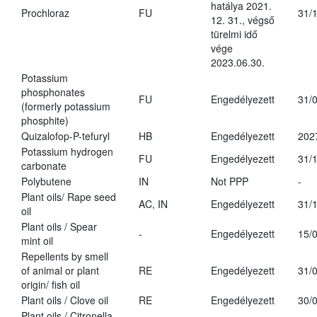
hatálya 2021.
Prochloraz
FU
31/
12. 31., végső
türelmi idő
vége
2023.06.30.
Potassium
phosphonates
FU
Engedélyezett
31/
(formerly potassium
phosphite)
Quizalofop-P-tefuryl
HB
Engedélyezett
202
Potassium hydrogen
FU
Engedélyezett
31/
carbonate
Polybutene
IN
Not PPP
-
Plant oils/ Rape seed
AC, IN
Engedélyezett
31/
oil
Plant oils / Spear
-
Engedélyezett
15/
mint oil
Repellents by smell
of animal or plant
RE
Engedélyezett
31/
origin/ fish oil
Plant oils / Clove oil
RE
Engedélyezett
30/
Plant oils / Citronella