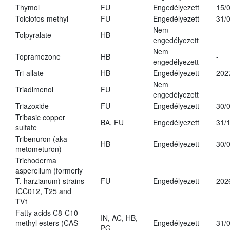
Thymol
FU
Engedélyezett
15/
Tolclofos-methyl
FU
Engedélyezett
31/
Nem
Tolpyralate
HB
-
engedélyezett
Nem
Topramezone
HB
-
engedélyezett
Tri-allate
HB
Engedélyezett
202
Nem
Triadimenol
FU
engedélyezett
Triazoxide
FU
Engedélyezett
30/
Tribasic copper
BA, FU
Engedélyezett
31/
sulfate
Tribenuron (aka
HB
Engedélyezett
30/
metometuron)
Trichoderma
asperellum (formerly
T. harzianum) strains
FU
Engedélyezett
202
ICC012, T25 and
TV1
Fatty acids C8-C10
IN, AC, HB,
methyl esters (CAS
Engedélyezett
31/
PG