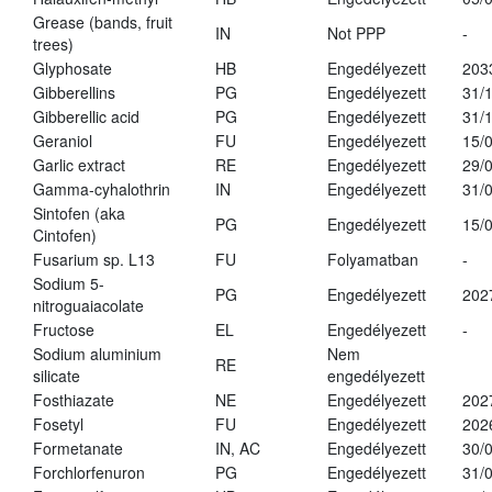
Grease (bands, fruit
IN
Not PPP
-
trees)
Glyphosate
HB
Engedélyezett
203
Gibberellins
PG
Engedélyezett
31/
Gibberellic acid
PG
Engedélyezett
31/
Geraniol
FU
Engedélyezett
15/
Garlic extract
RE
Engedélyezett
29/
Gamma-cyhalothrin
IN
Engedélyezett
31/
Sintofen (aka
PG
Engedélyezett
15/
Cintofen)
Fusarium sp. L13
FU
Folyamatban
-
Sodium 5-
PG
Engedélyezett
202
nitroguaiacolate
Fructose
EL
Engedélyezett
-
Sodium aluminium
Nem
RE
silicate
engedélyezett
Fosthiazate
NE
Engedélyezett
202
Fosetyl
FU
Engedélyezett
202
Formetanate
IN, AC
Engedélyezett
30/
Forchlorfenuron
PG
Engedélyezett
31/