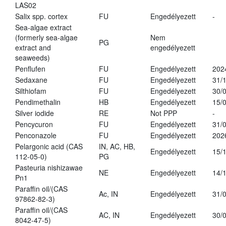
LAS02
Salix spp. cortex
FU
Engedélyezett
-
Sea-algae extract
(formerly sea-algae
Nem
PG
extract and
engedélyezett
seaweeds)
Penflufen
FU
Engedélyezett
202
Sedaxane
FU
Engedélyezett
31/
Silthiofam
FU
Engedélyezett
30/
Pendimethalin
HB
Engedélyezett
15/
Silver iodide
RE
Not PPP
-
Pencycuron
FU
Engedélyezett
31/
Penconazole
FU
Engedélyezett
202
Pelargonic acid (CAS
IN, AC, HB,
Engedélyezett
15/
112-05-0)
PG
Pasteuria nishizawae
NE
Engedélyezett
14/
Pn1
Paraffin oil/(CAS
Ac, IN
Engedélyezett
31/
97862-82-3)
Paraffin oil/(CAS
AC, IN
Engedélyezett
30/
8042-47-5)