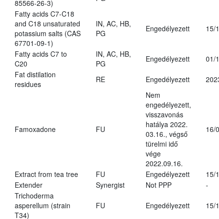
85566-26-3)
Fatty acids C7-C18
and C18 unsaturated
IN, AC, HB,
Engedélyezett
15/
potassium salts (CAS
PG
67701-09-1)
Fatty acids C7 to
IN, AC, HB,
Engedélyezett
01/
C20
PG
Fat distilation
RE
Engedélyezett
202
residues
Nem
engedélyezett,
visszavonás
hatálya 2022.
Famoxadone
FU
16/
03.16., végső
türelmi idő
vége
2022.09.16.
Extract from tea tree
FU
Engedélyezett
15/
Extender
Synergist
Not PPP
-
Trichoderma
asperellum (strain
FU
Engedélyezett
15/
T34)