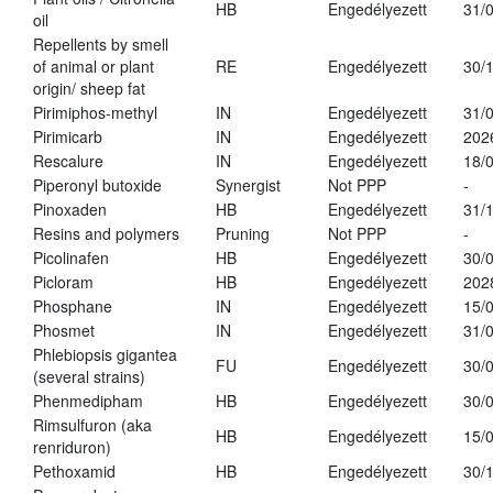
HB
Engedélyezett
31/
oil
Repellents by smell
of animal or plant
RE
Engedélyezett
30/
origin/ sheep fat
Pirimiphos-methyl
IN
Engedélyezett
31/
Pirimicarb
IN
Engedélyezett
202
Rescalure
IN
Engedélyezett
18/
Piperonyl butoxide
Synergist
Not PPP
-
Pinoxaden
HB
Engedélyezett
31/
Resins and polymers
Pruning
Not PPP
-
Picolinafen
HB
Engedélyezett
30/
Picloram
HB
Engedélyezett
202
Phosphane
IN
Engedélyezett
15/
Phosmet
IN
Engedélyezett
31/
Phlebiopsis gigantea
FU
Engedélyezett
30/
(several strains)
Phenmedipham
HB
Engedélyezett
30/
Rimsulfuron (aka
HB
Engedélyezett
15/
renriduron)
Pethoxamid
HB
Engedélyezett
30/