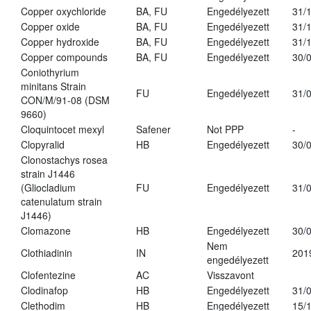
Copper oxychloride
BA, FU
Engedélyezett
31/
Copper oxide
BA, FU
Engedélyezett
31/
Copper hydroxide
BA, FU
Engedélyezett
31/
Copper compounds
BA, FU
Engedélyezett
30/
Coniothyrium
minitans Strain
FU
Engedélyezett
31/
CON/M/91-08 (DSM
9660)
Cloquintocet mexyl
Safener
Not PPP
-
Clopyralid
HB
Engedélyezett
30/
Clonostachys rosea
strain J1446
(Gliocladium
FU
Engedélyezett
31/
catenulatum strain
J1446)
Clomazone
HB
Engedélyezett
30/
Nem
Clothiadinin
IN
201
engedélyezett
Clofentezine
AC
Visszavont
Clodinafop
HB
Engedélyezett
31/
Clethodim
HB
Engedélyezett
15/