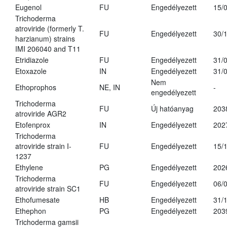
Eugenol
FU
Engedélyezett
15/
Trichoderma
atroviride (formerly T.
FU
Engedélyezett
30/
harzianum) strains
IMI 206040 and T11
Etridiazole
FU
Engedélyezett
31/
Etoxazole
IN
Engedélyezett
31/
Nem
Ethoprophos
NE, IN
-
engedélyezett
Trichoderma
FU
Új hatóanyag
203
atroviride AGR2
Etofenprox
IN
Engedélyezett
202
Trichoderma
atroviride strain I-
FU
Engedélyezett
15/
1237
Ethylene
PG
Engedélyezett
202
Trichoderma
FU
Engedélyezett
06/
atroviride strain SC1
Ethofumesate
HB
Engedélyezett
31/
Ethephon
PG
Engedélyezett
203
Trichoderma gamsii