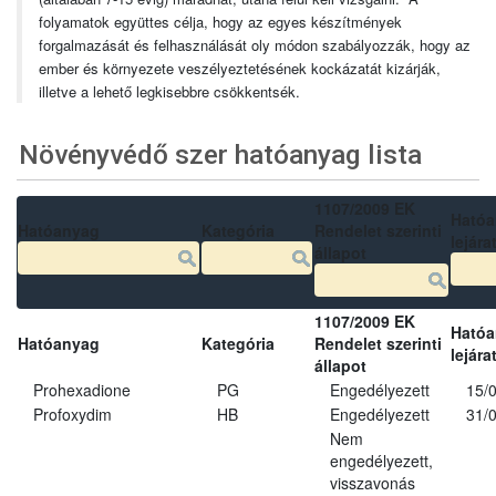
folyamatok együttes célja, hogy az egyes készítmények
forgalmazását és felhasználását oly módon szabályozzák, hogy az
ember és környezete veszélyeztetésének kockázatát kizárják,
illetve a lehető legkisebbre csökkentsék.
Növényvédő szer hatóanyag lista
1107/2009 EK
Ható
Hatóanyag
Kategória
Rendelet szerinti
lejára
állapot
1107/2009 EK
Ható
Hatóanyag
Kategória
Rendelet szerinti
lejára
állapot
Prohexadione
PG
Engedélyezett
15/
Profoxydim
HB
Engedélyezett
31/
Nem
engedélyezett,
visszavonás