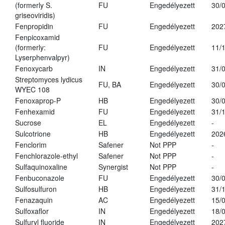
(formerly S.
FU
Engedélyezett
30/
griseoviridis)
Fenpropidin
FU
Engedélyezett
202
Fenpicoxamid
(formerly:
FU
Engedélyezett
11/
Lyserphenvalpyr)
Fenoxycarb
IN
Engedélyezett
31/
Streptomyces lydicus
FU, BA
Engedélyezett
30/
WYEC 108
Fenoxaprop-P
HB
Engedélyezett
30/
Fenhexamid
FU
Engedélyezett
31/
Sucrose
EL
Engedélyezett
-
Sulcotrione
HB
Engedélyezett
202
Fenclorim
Safener
Not PPP
-
Fenchlorazole-ethyl
Safener
Not PPP
-
Sulfaquinoxaline
Synergist
Not PPP
-
Fenbuconazole
FU
Engedélyezett
30/
Sulfosulfuron
HB
Engedélyezett
31/
Fenazaquin
AC
Engedélyezett
15/
Sulfoxaflor
IN
Engedélyezett
18/
Sulfuryl fluoride
IN
Engedélyezett
202