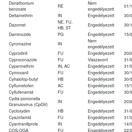
Denathonium
Nem
RE
01/
benzoate
engedélyezett
Deltamethrin
IN
Engedélyezett
30/
NE, FU,
Dazomet
Engedélyezett
30/
HB, ST
Daminozide
PG
Engedélyezett
15/
Nem
Cyromazine
IN
engedélyezett
Cyprodinil
FU
Engedélyezett
202
Cyproconazole
FU
Visszavont
31/
Cypermethrin
IN, AC
Engedélyezett
31/
Cymoxanil
FU
Engedélyezett
30/
Cyhalofop-butyl
HB
Engedélyezett
30/
Cyflumetofen
AC
Engedélyezett
15/
Cyflufenamid
FU
Engedélyezett
30/
Cydia pomonella
IN
Engedélyezett
203
Granulovirus (CpGV)
Cycloxydim
HB
Engedélyezett
31/
Cyazofamid
FU
Engedélyezett
31/
Cyantraniliprole
IN
Engedélyezett
14/
COS-OGA
FU
Engedélyezett
22/