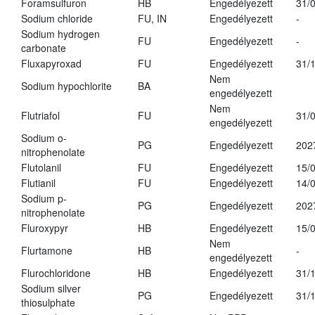
Foramsulfuron
HB
Engedélyezett
31/
Sodium chloride
FU, IN
Engedélyezett
-
Sodium hydrogen
FU
Engedélyezett
-
carbonate
Fluxapyroxad
FU
Engedélyezett
31/
Nem
Sodium hypochlorite
BA
engedélyezett
Nem
Flutriafol
FU
31/
engedélyezett
Sodium o-
PG
Engedélyezett
202
nitrophenolate
Flutolanil
FU
Engedélyezett
15/
Flutianil
FU
Engedélyezett
14/
Sodium p-
PG
Engedélyezett
202
nitrophenolate
Fluroxypyr
HB
Engedélyezett
15/
Nem
Flurtamone
HB
-
engedélyezett
Flurochloridone
HB
Engedélyezett
31/
Sodium silver
PG
Engedélyezett
31/
thiosulphate