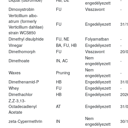
Diquat (dibromide)
HB, DE
-
engedélyezett
Dimoxystrobin
FU
Visszavont
-
Verticillium albo-
atrum (formerly
FU
Engedélyezett
31/
Verticillium dahliae)
strain WCS850
Dimethyl disulphide
FU, NE
Folyamatban
-
Vinegar
BA, FU, HB
Engedélyezett
-
Dimethomorph
FU
Visszavont
20/
Nem
Dimethoate
IN, AC
-
engedélyezett
Nem
Waxes
Pruning
-
engedélyezett
Dimethenamid-P
HB
Engedélyezett
31/
Whey
FU
Engedélyezett
-
Dimethachlor
HB
Engedélyezett
202
Z,Z-3,13-
Octadecadienyl
AT
Engedélyezett
31/
Acetate
Nem
zeta-Cypermethrin
IN
30/
engedélyezett