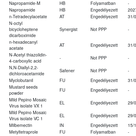
Napropamide-M
HB
Folyamatban
-
Napropamide
HB
Engedélyezett
202
n-Tetradecylacetate
AT
Engedélyezett
31/
N-octyl
bicycloheptene
Synergist
Not PPP
-
dicarboximide
n-hexadecanyl
AT
Engedélyezett
31/
acetate
N-Acetyl thiazolidin-
-
Not PPP
-
4-carboxylic acid
N,N-Diallyl-2,2-
Safener
Not PPP
-
dichloroacetamide
Myclobutanil
FU
Engedélyezett
31/
Mustard seeds
FU
Engedélyezett
-
powder
Mild Pepino Mosaic
EL
Engedélyezett
29/
Virus isolate VX 1
Mild Pepino Mosaic
EL
Engedélyezett
29/
Virus isolate VC 1
Milbemectin
IN
Engedélyezett
15/
Metyltetraprole
FU
Folyamatban
-