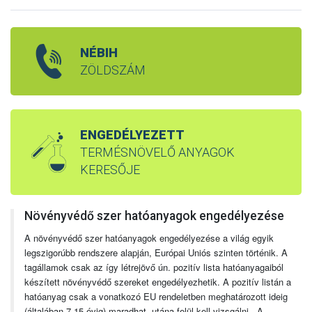
NÉBIH
ZÖLDSZÁM
ENGEDÉLYEZETT
TERMÉSNÖVELŐ ANYAGOK
KERESŐJE
Növényvédő szer hatóanyagok engedélyezése
A növényvédő szer hatóanyagok engedélyezése a világ egyik
legszigorúbb rendszere alapján, Európai Uniós szinten történik. A
tagállamok csak az így létrejövő ún. pozitív lista hatóanyagaiból
készített növényvédő szereket engedélyezhetik. A pozitív listán a
hatóanyag csak a vonatkozó EU rendeletben meghatározott ideig
(általában 7-15 évig) maradhat, utána felül kell vizsgálni. A