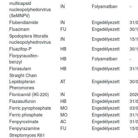
multicapsid
IN
Folyamatban
-
nucleopolyhedorvirus
(SeMNPV)
Flubendiamide
IN
Engedélyezett
31/
Fluazinam
FU
Engedélyezett
30/
Spodoptera littoralis
IN
Engedélyezett
15/
nucleopolyhedrovirus
Fluazifop-P
HB
Engedélyezett
30/
Florpyrauxifen-
HB
Folyamatban
-
benzyl
Florasulam
HB
Engedélyezett
31/
Straight Chain
Lepidopteran
AT
Engedélyezett
30/
Pheromones
Flonicamid (IKI-220)
IN
Engedélyezett
202
Flazasulfuron
HB
Engedélyezett
31/
Ferric pyrophosphate
MO
Engedélyezett
03/
Ferric phosphate
MO
Engedélyezett
31/
Fenpyroximate
AC
Engedélyezett
31/
Fenpyrazamine
FU
Engedélyezett
15/
Streptomyces K61