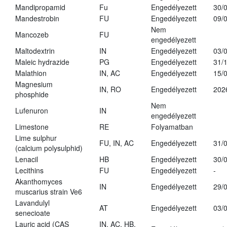
Mandipropamid
Fu
Engedélyezett
30/
Mandestrobin
FU
Engedélyezett
09/
Nem
Mancozeb
FU
engedélyezett
Maltodextrin
IN
Engedélyezett
03/
Maleic hydrazide
PG
Engedélyezett
31/
Malathion
IN, AC
Engedélyezett
15/
Magnesium
IN, RO
Engedélyezett
202
phosphide
Nem
Lufenuron
IN
engedélyezett
Limestone
RE
Folyamatban
Lime sulphur
FU, IN, AC
Engedélyezett
31/
(calcium polysulphid)
Lenacil
HB
Engedélyezett
30/
Lecithins
FU
Engedélyezett
-
Akanthomyces
IN
Engedélyezett
29/
muscarius strain Ve6
Lavandulyl
AT
Engedélyezett
03/
senecioate
Lauric acid (CAS
IN, AC, HB,