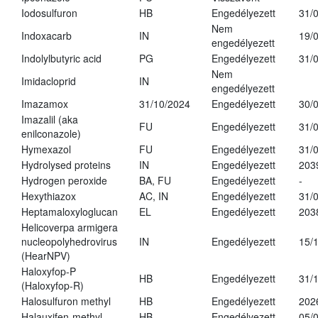
Iodosulfuron
HB
Engedélyezett
31/
Nem
Indoxacarb
IN
19/
engedélyezett
Indolylbutyric acid
PG
Engedélyezett
31/
Nem
Imidacloprid
IN
engedélyezett
Imazamox
31/10/2024
Engedélyezett
30/
Imazalil (aka
FU
Engedélyezett
31/
enilconazole)
Hymexazol
FU
Engedélyezett
31/
Hydrolysed proteins
IN
Engedélyezett
203
Hydrogen peroxide
BA, FU
Engedélyezett
-
Hexythiazox
AC, IN
Engedélyezett
31/
Heptamaloxyloglucan
EL
Engedélyezett
203
Helicoverpa armigera
nucleopolyhedrovirus
IN
Engedélyezett
15/
(HearNPV)
Haloxyfop-P
HB
Engedélyezett
31/
(Haloxyfop-R)
Halosulfuron methyl
HB
Engedélyezett
202
Halauxifen-methyl
HB
Engedélyezett
05/