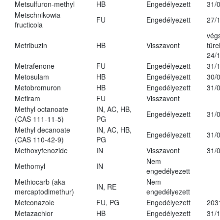
Metsulfuron-methyl
HB
Engedélyezett
31/
Metschnikowia
FU
Engedélyezett
27/
fructicola
vég
Metribuzin
HB
Visszavont
türe
24/
Metrafenone
FU
Engedélyezett
31/
Metosulam
HB
Engedélyezett
30/
Metobromuron
HB
Engedélyezett
31/
Metiram
FU
Visszavont
Methyl octanoate
IN, AC, HB,
Engedélyezett
31/
(CAS 111-11-5)
PG
Methyl decanoate
IN, AC, HB,
Engedélyezett
31/
(CAS 110-42-9)
PG
Methoxyfenozide
IN
Visszavont
31/
Nem
Methomyl
IN
engedélyezett
Methiocarb (aka
Nem
IN, RE
mercaptodimethur)
engedélyezett
Metconazole
FU, PG
Engedélyezett
203
Metazachlor
HB
Engedélyezett
31/