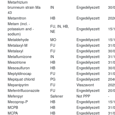
Metarhizium
brunneum strain Ma
IN
Engedélyezett
30/
43
Metamitron
HB
Engedélyezett
202
Metam (incl. -
FU, IN, HB,
potassium and -
Engedélyezett
15/
NE
sodium)
Metaldehyde
MO
Engedélyezett
15/
Metalaxyl-M
FU
Engedélyezett
31/
Metalaxyl
FU
Engedélyezett
30/
Metaflumizone
IN
Engedélyezett
31/
Mesotrione
HB
Engedélyezett
31/
Mesosulfuron
HB
Engedélyezett
30/
Meptyldinocap
FU
Engedélyezett
31/
Mepiquat chlorid
PG
Engedélyezett
204
Mepanipyrim
FU
Visszavont
202
Mefentrifluconazole
FU
Engedélyezett
20/
Mefenpyr
Safener
Not PPP
-
Mecoprop-P
HB
Engedélyezett
15/
MCPB
HB
Engedélyezett
31/
MCPA
HB
Engedélyezett
31/