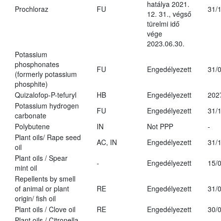
hatálya 2021.
Prochloraz
FU
31/
12. 31., végső
türelmi idő
vége
2023.06.30.
Potassium
phosphonates
FU
Engedélyezett
31/
(formerly potassium
phosphite)
Quizalofop-P-tefuryl
HB
Engedélyezett
202
Potassium hydrogen
FU
Engedélyezett
31/
carbonate
Polybutene
IN
Not PPP
-
Plant oils/ Rape seed
AC, IN
Engedélyezett
31/
oil
Plant oils / Spear
-
Engedélyezett
15/
mint oil
Repellents by smell
of animal or plant
RE
Engedélyezett
31/
origin/ fish oil
Plant oils / Clove oil
RE
Engedélyezett
30/
Plant oils / Citronella