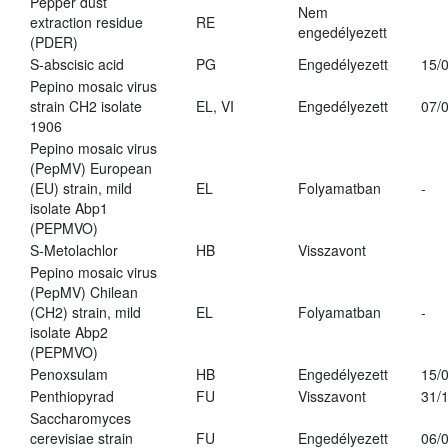
Pepper dust
Nem
extraction residue
RE
engedélyezett
(PDER)
S-abscisic acid
PG
Engedélyezett
15/
Pepino mosaic virus
strain CH2 isolate
EL, VI
Engedélyezett
07/
1906
Pepino mosaic virus
(PepMV) European
(EU) strain, mild
EL
Folyamatban
-
isolate Abp1
(PEPMVO)
S-Metolachlor
HB
Visszavont
Pepino mosaic virus
(PepMV) Chilean
(CH2) strain, mild
EL
Folyamatban
-
isolate Abp2
(PEPMVO)
Penoxsulam
HB
Engedélyezett
15/
Penthiopyrad
FU
Visszavont
31/
Saccharomyces
cerevisiae strain
FU
Engedélyezett
06/