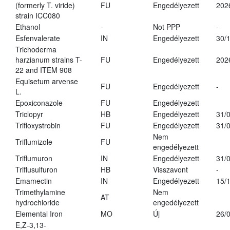
(formerly T. viride)
FU
Engedélyezett
202
strain ICC080
Ethanol
-
Not PPP
-
Esfenvalerate
IN
Engedélyezett
30/
Trichoderma
harzianum strains T-
FU
Engedélyezett
202
22 and ITEM 908
Equisetum arvense
FU
Engedélyezett
-
L.
Epoxiconazole
FU
Engedélyezett
Triclopyr
HB
Engedélyezett
31/
Trifloxystrobin
FU
Engedélyezett
31/
Nem
Triflumizole
FU
engedélyezett
Triflumuron
IN
Engedélyezett
31/
Triflusulfuron
HB
Visszavont
-
Emamectin
IN
Engedélyezett
15/
Trimethylamine
Nem
AT
hydrochloride
engedélyezett
Elemental Iron
MO
Új
26/
E,Z-3,13-