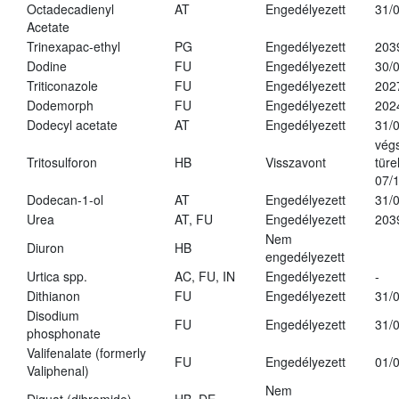
Octadecadienyl
AT
Engedélyezett
31/
Acetate
Trinexapac-ethyl
PG
Engedélyezett
203
Dodine
FU
Engedélyezett
30/
Triticonazole
FU
Engedélyezett
202
Dodemorph
FU
Engedélyezett
202
Dodecyl acetate
AT
Engedélyezett
31/
vég
Tritosulforon
HB
Visszavont
türe
07/
Dodecan-1-ol
AT
Engedélyezett
31/
Urea
AT, FU
Engedélyezett
203
Nem
Diuron
HB
engedélyezett
Urtica spp.
AC, FU, IN
Engedélyezett
-
Dithianon
FU
Engedélyezett
31/
Disodium
FU
Engedélyezett
31/
phosphonate
Valifenalate (formerly
FU
Engedélyezett
01/
Valiphenal)
Nem