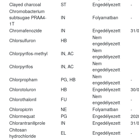
Clayed charcoal
ST
Engedélyezett
-
Chromobacterium
subtsugae PRAA4-
IN
Folyamatban
-
1T
Chromafenozide
IN
Engedélyezett
31/
Nem
Chlorsulfuron
HB
engedélyezett
Nem
Chlorpyrifos-methyl
IN, AC
engedélyezett
Nem
Chlorpyrifos
IN, AC
engedélyezett
Nem
Chlorpropham
PG, HB
-
engedélyezett
Chlorotoluron
HB
Engedélyezett
30/
Nem
Chlorothalonil
FU
-
engedélyezett
Chloropicrin
NE
Folyamatban
-
Chlormequat
PG
Engedélyezett
202
Chlorantraniliprole
IN
Engedélyezett
31/
Chitosan
EL
Engedélyezett
-
hydrochloride