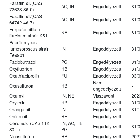
Paraffin oil/(CAS
AC, IN
Engedélyezett
31/
72623-86-0)
Paraffin oil/(CAS
AC, IN
Engedélyezett
31/
64742-46-7)
Purpureocillium
NE
Engedélyezett
31/
lilacinum strain 251
Paecilomyces
fumosoroseus strain
IN
Engedélyezett
31/
Fe9901
Paclobutrazol
PG
Engedélyezett
31/
Oxyfluorfen
HB
Engedélyezett
31/
Oxathiapiprolin
FU
Engedélyezett
03/
Nem
Oxasulfuron
HB
-
engedélyezett
Oxamyl
IN, NE
Visszavont
202
Oryzalin
HB
Engedélyezett
31/
Orange oil
IN
Engedélyezett
31/
Onion oil
RE
Engedélyezett
-
Oleic acid (CAS 112-
IN, AC, HB,
Engedélyezett
31/
80-1)
PG
Nicosulfuron
HB
Engedélyezett
202