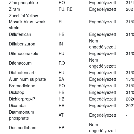
Zinc phosphide
RO
Engedélyezett
31/
Ziram
FU, RE
Engedélyezett
202
Zucchini Yellow
Mosaik Virus, weak
EL
Engedélyezett
31/
strain
Diflufenican
HB
Engedélyezett
31/
Nem
Diflubenzuron
IN
engedélyezett
Difenoconazole
FU
Engedélyezett
31/
Nem
Difenacoum
RO
engedélyezett
Diethofencarb
FU
Engedélyezett
31/
Aluminium sulphate
BA
Engedélyezett
15/
Bromadiolone
RO
Engedélyezett
31/
Diclofop
HB
Engedélyezett
31/
Dichlorprop-P
HB
Engedélyezett
202
Dicamba
HB
Engedélyezett
202
Diammonium
AT
Engedélyezett
-
phosphate
Nem
Desmedipham
HB
-
engedélyezett