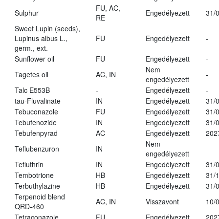
FU, AC,
Sulphur
Engedélyezett
31/
RE
Sweet Lupin (seeds),
Lupinus albus L.,
FU
Engedélyezett
-
germ., ext.
Sunflower oil
FU
Engedélyezett
-
Nem
Tagetes oil
AC, IN
-
engedélyezett
Talc E553B
-
Engedélyezett
-
tau-Fluvalinate
IN
Engedélyezett
31/
Tebuconazole
FU
Engedélyezett
31/
Tebufenozide
IN
Engedélyezett
31/
Tebufenpyrad
AC
Engedélyezett
202
Nem
Teflubenzuron
IN
engedélyezett
Tefluthrin
IN
Engedélyezett
31/
Tembotrione
HB
Engedélyezett
31/
Terbuthylazine
HB
Engedélyezett
31/
Terpenoid blend
AC, IN
Visszavont
10/
QRD-460
Tetraconazole
FU
Engedélyezett
202