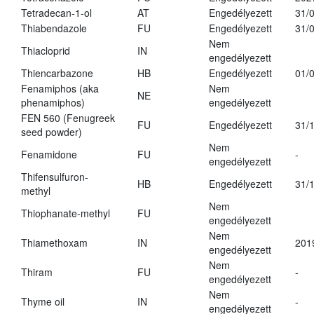
Tetradecan-1-ol
AT
Engedélyezett
31/
Thiabendazole
FU
Engedélyezett
31/
Nem
Thiacloprid
IN
engedélyezett
Thiencarbazone
HB
Engedélyezett
01/
Fenamiphos (aka
Nem
NE
phenamiphos)
engedélyezett
FEN 560 (Fenugreek
FU
Engedélyezett
31/
seed powder)
Nem
Fenamidone
FU
-
engedélyezett
Thifensulfuron-
HB
Engedélyezett
31/
methyl
Nem
Thiophanate-methyl
FU
engedélyezett
Nem
Thiamethoxam
IN
201
engedélyezett
Nem
Thiram
FU
-
engedélyezett
Nem
Thyme oil
IN
-
engedélyezett