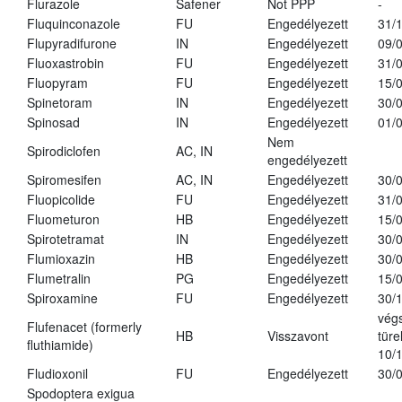
Flurazole
Safener
Not PPP
-
Fluquinconazole
FU
Engedélyezett
31/
Flupyradifurone
IN
Engedélyezett
09/
Fluoxastrobin
FU
Engedélyezett
31/
Fluopyram
FU
Engedélyezett
15/
Spinetoram
IN
Engedélyezett
30/
Spinosad
IN
Engedélyezett
01/
Nem
Spirodiclofen
AC, IN
engedélyezett
Spiromesifen
AC, IN
Engedélyezett
30/
Fluopicolide
FU
Engedélyezett
31/
Fluometuron
HB
Engedélyezett
15/
Spirotetramat
IN
Engedélyezett
30/
Flumioxazin
HB
Engedélyezett
30/
Flumetralin
PG
Engedélyezett
15/
Spiroxamine
FU
Engedélyezett
30/
vég
Flufenacet (formerly
HB
Visszavont
türe
fluthiamide)
10/
Fludioxonil
FU
Engedélyezett
30/
Spodoptera exigua