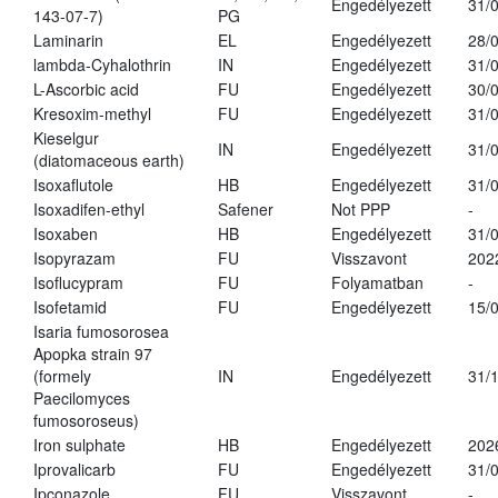
Engedélyezett
31/
143-07-7)
PG
Laminarin
EL
Engedélyezett
28/
lambda-Cyhalothrin
IN
Engedélyezett
31/
L-Ascorbic acid
FU
Engedélyezett
30/
Kresoxim-methyl
FU
Engedélyezett
31/
Kieselgur
IN
Engedélyezett
31/
(diatomaceous earth)
Isoxaflutole
HB
Engedélyezett
31/
Isoxadifen-ethyl
Safener
Not PPP
-
Isoxaben
HB
Engedélyezett
31/
Isopyrazam
FU
Visszavont
202
Isoflucypram
FU
Folyamatban
-
Isofetamid
FU
Engedélyezett
15/
Isaria fumosorosea
Apopka strain 97
(formely
IN
Engedélyezett
31/
Paecilomyces
fumosoroseus)
Iron sulphate
HB
Engedélyezett
202
Iprovalicarb
FU
Engedélyezett
31/
Ipconazole
FU
Visszavont
-