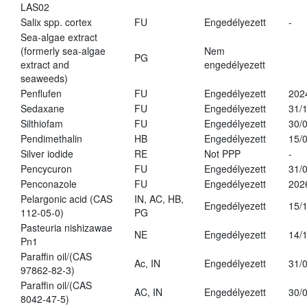
LAS02
Salix spp. cortex
FU
Engedélyezett
-
Sea-algae extract
(formerly sea-algae
Nem
PG
extract and
engedélyezett
seaweeds)
Penflufen
FU
Engedélyezett
202
Sedaxane
FU
Engedélyezett
31/
Silthiofam
FU
Engedélyezett
30/
Pendimethalin
HB
Engedélyezett
15/
Silver iodide
RE
Not PPP
-
Pencycuron
FU
Engedélyezett
31/
Penconazole
FU
Engedélyezett
202
Pelargonic acid (CAS
IN, AC, HB,
Engedélyezett
15/
112-05-0)
PG
Pasteuria nishizawae
NE
Engedélyezett
14/
Pn1
Paraffin oil/(CAS
Ac, IN
Engedélyezett
31/
97862-82-3)
Paraffin oil/(CAS
AC, IN
Engedélyezett
30/
8042-47-5)