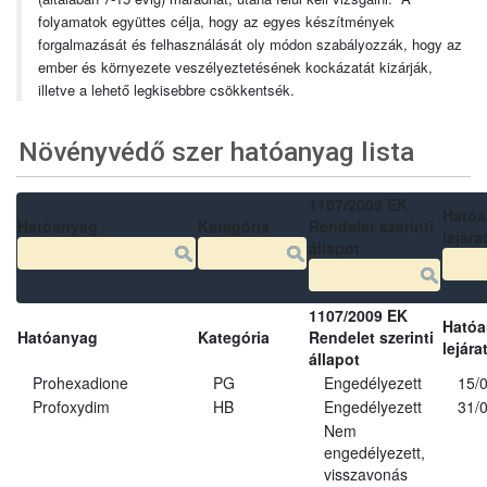
folyamatok együttes célja, hogy az egyes készítmények
forgalmazását és felhasználását oly módon szabályozzák, hogy az
ember és környezete veszélyeztetésének kockázatát kizárják,
illetve a lehető legkisebbre csökkentsék.
Növényvédő szer hatóanyag lista
1107/2009 EK
Ható
Hatóanyag
Kategória
Rendelet szerinti
lejára
állapot
1107/2009 EK
Ható
Hatóanyag
Kategória
Rendelet szerinti
lejára
állapot
Prohexadione
PG
Engedélyezett
15/
Profoxydim
HB
Engedélyezett
31/
Nem
engedélyezett,
visszavonás