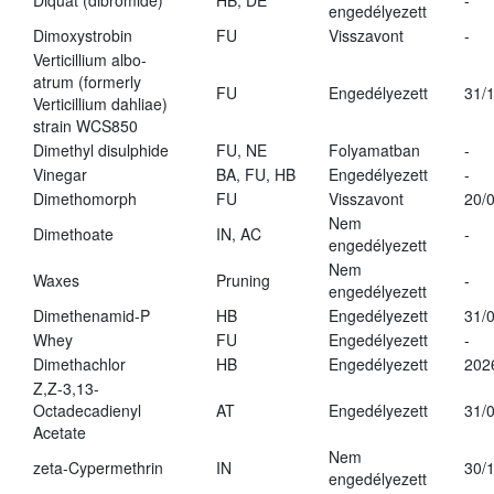
Diquat (dibromide)
HB, DE
-
engedélyezett
Dimoxystrobin
FU
Visszavont
-
Verticillium albo-
atrum (formerly
FU
Engedélyezett
31/
Verticillium dahliae)
strain WCS850
Dimethyl disulphide
FU, NE
Folyamatban
-
Vinegar
BA, FU, HB
Engedélyezett
-
Dimethomorph
FU
Visszavont
20/
Nem
Dimethoate
IN, AC
-
engedélyezett
Nem
Waxes
Pruning
-
engedélyezett
Dimethenamid-P
HB
Engedélyezett
31/
Whey
FU
Engedélyezett
-
Dimethachlor
HB
Engedélyezett
202
Z,Z-3,13-
Octadecadienyl
AT
Engedélyezett
31/
Acetate
Nem
zeta-Cypermethrin
IN
30/
engedélyezett