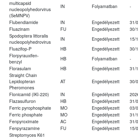
multicapsid
IN
Folyamatban
-
nucleopolyhedorvirus
(SeMNPV)
Flubendiamide
IN
Engedélyezett
31/
Fluazinam
FU
Engedélyezett
30/
Spodoptera littoralis
IN
Engedélyezett
15/
nucleopolyhedrovirus
Fluazifop-P
HB
Engedélyezett
30/
Florpyrauxifen-
HB
Folyamatban
-
benzyl
Florasulam
HB
Engedélyezett
31/
Straight Chain
Lepidopteran
AT
Engedélyezett
30/
Pheromones
Flonicamid (IKI-220)
IN
Engedélyezett
202
Flazasulfuron
HB
Engedélyezett
31/
Ferric pyrophosphate
MO
Engedélyezett
03/
Ferric phosphate
MO
Engedélyezett
31/
Fenpyroximate
AC
Engedélyezett
31/
Fenpyrazamine
FU
Engedélyezett
15/
Streptomyces K61