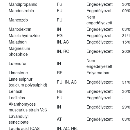
Mandipropamid
Fu
Engedélyezett
30/
Mandestrobin
FU
Engedélyezett
09/
Nem
Mancozeb
FU
engedélyezett
Maltodextrin
IN
Engedélyezett
03/
Maleic hydrazide
PG
Engedélyezett
31/
Malathion
IN, AC
Engedélyezett
15/
Magnesium
IN, RO
Engedélyezett
202
phosphide
Nem
Lufenuron
IN
engedélyezett
Limestone
RE
Folyamatban
Lime sulphur
FU, IN, AC
Engedélyezett
31/
(calcium polysulphid)
Lenacil
HB
Engedélyezett
30/
Lecithins
FU
Engedélyezett
-
Akanthomyces
IN
Engedélyezett
29/
muscarius strain Ve6
Lavandulyl
AT
Engedélyezett
03/
senecioate
Lauric acid (CAS
IN, AC, HB,