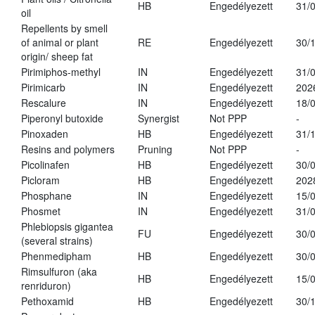
HB
Engedélyezett
31/
oil
Repellents by smell
of animal or plant
RE
Engedélyezett
30/
origin/ sheep fat
Pirimiphos-methyl
IN
Engedélyezett
31/
Pirimicarb
IN
Engedélyezett
202
Rescalure
IN
Engedélyezett
18/
Piperonyl butoxide
Synergist
Not PPP
-
Pinoxaden
HB
Engedélyezett
31/
Resins and polymers
Pruning
Not PPP
-
Picolinafen
HB
Engedélyezett
30/
Picloram
HB
Engedélyezett
202
Phosphane
IN
Engedélyezett
15/
Phosmet
IN
Engedélyezett
31/
Phlebiopsis gigantea
FU
Engedélyezett
30/
(several strains)
Phenmedipham
HB
Engedélyezett
30/
Rimsulfuron (aka
HB
Engedélyezett
15/
renriduron)
Pethoxamid
HB
Engedélyezett
30/