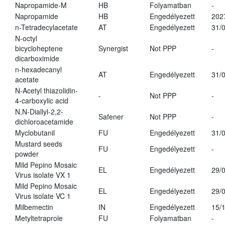
Napropamide-M
HB
Folyamatban
-
Napropamide
HB
Engedélyezett
202
n-Tetradecylacetate
AT
Engedélyezett
31/
N-octyl
bicycloheptene
Synergist
Not PPP
-
dicarboximide
n-hexadecanyl
AT
Engedélyezett
31/
acetate
N-Acetyl thiazolidin-
-
Not PPP
-
4-carboxylic acid
N,N-Diallyl-2,2-
Safener
Not PPP
-
dichloroacetamide
Myclobutanil
FU
Engedélyezett
31/
Mustard seeds
FU
Engedélyezett
-
powder
Mild Pepino Mosaic
EL
Engedélyezett
29/
Virus isolate VX 1
Mild Pepino Mosaic
EL
Engedélyezett
29/
Virus isolate VC 1
Milbemectin
IN
Engedélyezett
15/
Metyltetraprole
FU
Folyamatban
-