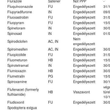
Flurazole
Safener
Not PPP
-
Fluquinconazole
FU
Engedélyezett
31/
Flupyradifurone
IN
Engedélyezett
09/
Fluoxastrobin
FU
Engedélyezett
31/
Fluopyram
FU
Engedélyezett
15/
Spinetoram
IN
Engedélyezett
30/
Spinosad
IN
Engedélyezett
01/
Nem
Spirodiclofen
AC, IN
engedélyezett
Spiromesifen
AC, IN
Engedélyezett
30/
Fluopicolide
FU
Engedélyezett
31/
Fluometuron
HB
Engedélyezett
15/
Spirotetramat
IN
Engedélyezett
30/
Flumioxazin
HB
Engedélyezett
30/
Flumetralin
PG
Engedélyezett
15/
Spiroxamine
FU
Engedélyezett
30/
vég
Flufenacet (formerly
HB
Visszavont
türe
fluthiamide)
10/
Fludioxonil
FU
Engedélyezett
30/
Spodoptera exigua