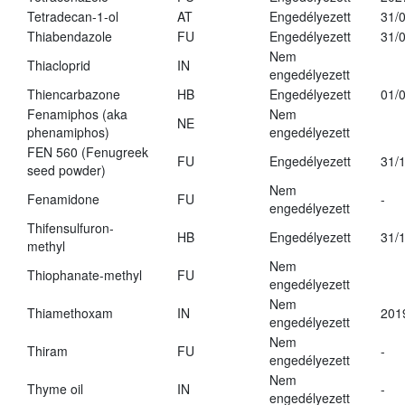
Tetradecan-1-ol
AT
Engedélyezett
31/
Thiabendazole
FU
Engedélyezett
31/
Nem
Thiacloprid
IN
engedélyezett
Thiencarbazone
HB
Engedélyezett
01/
Fenamiphos (aka
Nem
NE
phenamiphos)
engedélyezett
FEN 560 (Fenugreek
FU
Engedélyezett
31/
seed powder)
Nem
Fenamidone
FU
-
engedélyezett
Thifensulfuron-
HB
Engedélyezett
31/
methyl
Nem
Thiophanate-methyl
FU
engedélyezett
Nem
Thiamethoxam
IN
201
engedélyezett
Nem
Thiram
FU
-
engedélyezett
Nem
Thyme oil
IN
-
engedélyezett