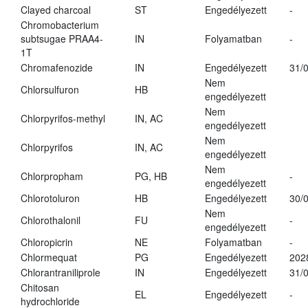
Clayed charcoal
ST
Engedélyezett
-
Chromobacterium
subtsugae PRAA4-
IN
Folyamatban
-
1T
Chromafenozide
IN
Engedélyezett
31/
Nem
Chlorsulfuron
HB
engedélyezett
Nem
Chlorpyrifos-methyl
IN, AC
engedélyezett
Nem
Chlorpyrifos
IN, AC
engedélyezett
Nem
Chlorpropham
PG, HB
-
engedélyezett
Chlorotoluron
HB
Engedélyezett
30/
Nem
Chlorothalonil
FU
-
engedélyezett
Chloropicrin
NE
Folyamatban
-
Chlormequat
PG
Engedélyezett
202
Chlorantraniliprole
IN
Engedélyezett
31/
Chitosan
EL
Engedélyezett
-
hydrochloride