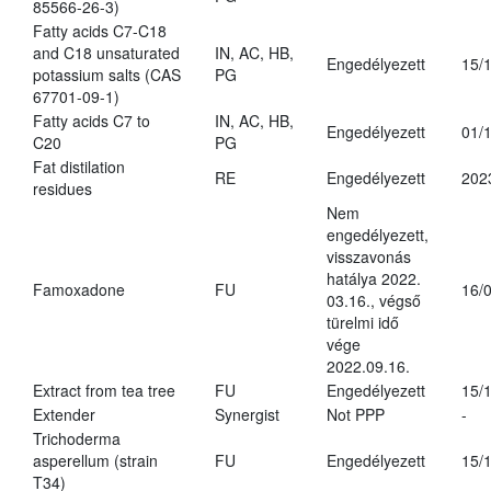
85566-26-3)
Fatty acids C7-C18
and C18 unsaturated
IN, AC, HB,
Engedélyezett
15/
potassium salts (CAS
PG
67701-09-1)
Fatty acids C7 to
IN, AC, HB,
Engedélyezett
01/
C20
PG
Fat distilation
RE
Engedélyezett
202
residues
Nem
engedélyezett,
visszavonás
hatálya 2022.
Famoxadone
FU
16/
03.16., végső
türelmi idő
vége
2022.09.16.
Extract from tea tree
FU
Engedélyezett
15/
Extender
Synergist
Not PPP
-
Trichoderma
asperellum (strain
FU
Engedélyezett
15/
T34)