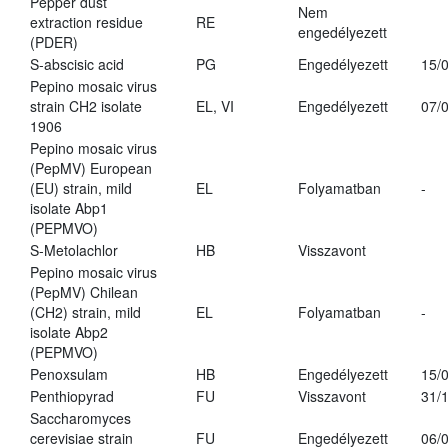
Pepper dust
Nem
extraction residue
RE
engedélyezett
(PDER)
S-abscisic acid
PG
Engedélyezett
15/
Pepino mosaic virus
strain CH2 isolate
EL, VI
Engedélyezett
07/
1906
Pepino mosaic virus
(PepMV) European
(EU) strain, mild
EL
Folyamatban
-
isolate Abp1
(PEPMVO)
S-Metolachlor
HB
Visszavont
Pepino mosaic virus
(PepMV) Chilean
(CH2) strain, mild
EL
Folyamatban
-
isolate Abp2
(PEPMVO)
Penoxsulam
HB
Engedélyezett
15/
Penthiopyrad
FU
Visszavont
31/
Saccharomyces
cerevisiae strain
FU
Engedélyezett
06/