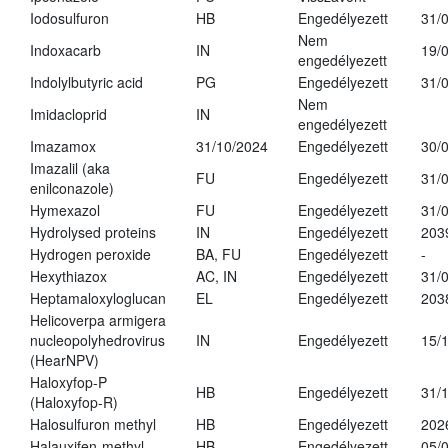
Iodosulfuron
HB
Engedélyezett
31/
Nem
Indoxacarb
IN
19/
engedélyezett
Indolylbutyric acid
PG
Engedélyezett
31/
Nem
Imidacloprid
IN
engedélyezett
Imazamox
31/10/2024
Engedélyezett
30/
Imazalil (aka
FU
Engedélyezett
31/
enilconazole)
Hymexazol
FU
Engedélyezett
31/
Hydrolysed proteins
IN
Engedélyezett
203
Hydrogen peroxide
BA, FU
Engedélyezett
-
Hexythiazox
AC, IN
Engedélyezett
31/
Heptamaloxyloglucan
EL
Engedélyezett
203
Helicoverpa armigera
nucleopolyhedrovirus
IN
Engedélyezett
15/
(HearNPV)
Haloxyfop-P
HB
Engedélyezett
31/
(Haloxyfop-R)
Halosulfuron methyl
HB
Engedélyezett
202
Halauxifen-methyl
HB
Engedélyezett
05/