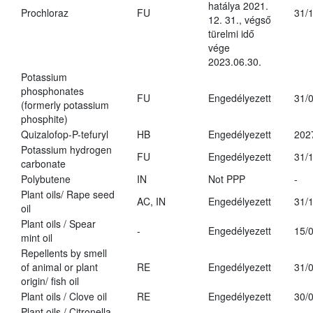
hatálya 2021.
Prochloraz
FU
31/
12. 31., végső
türelmi idő
vége
2023.06.30.
Potassium
phosphonates
FU
Engedélyezett
31/
(formerly potassium
phosphite)
Quizalofop-P-tefuryl
HB
Engedélyezett
202
Potassium hydrogen
FU
Engedélyezett
31/
carbonate
Polybutene
IN
Not PPP
-
Plant oils/ Rape seed
AC, IN
Engedélyezett
31/
oil
Plant oils / Spear
-
Engedélyezett
15/
mint oil
Repellents by smell
of animal or plant
RE
Engedélyezett
31/
origin/ fish oil
Plant oils / Clove oil
RE
Engedélyezett
30/
Plant oils / Citronella