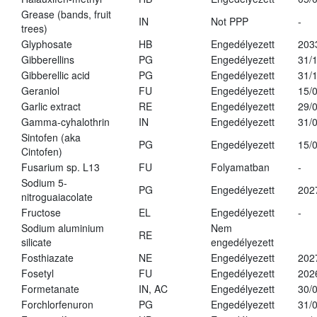
Grease (bands, fruit
IN
Not PPP
-
trees)
Glyphosate
HB
Engedélyezett
203
Gibberellins
PG
Engedélyezett
31/
Gibberellic acid
PG
Engedélyezett
31/
Geraniol
FU
Engedélyezett
15/
Garlic extract
RE
Engedélyezett
29/
Gamma-cyhalothrin
IN
Engedélyezett
31/
Sintofen (aka
PG
Engedélyezett
15/
Cintofen)
Fusarium sp. L13
FU
Folyamatban
-
Sodium 5-
PG
Engedélyezett
202
nitroguaiacolate
Fructose
EL
Engedélyezett
-
Sodium aluminium
Nem
RE
silicate
engedélyezett
Fosthiazate
NE
Engedélyezett
202
Fosetyl
FU
Engedélyezett
202
Formetanate
IN, AC
Engedélyezett
30/
Forchlorfenuron
PG
Engedélyezett
31/