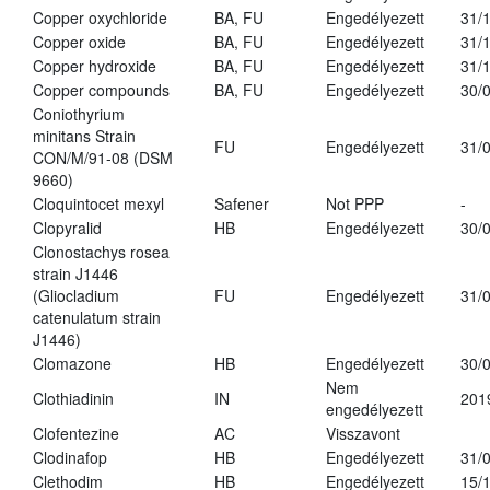
Copper oxychloride
BA, FU
Engedélyezett
31/
Copper oxide
BA, FU
Engedélyezett
31/
Copper hydroxide
BA, FU
Engedélyezett
31/
Copper compounds
BA, FU
Engedélyezett
30/
Coniothyrium
minitans Strain
FU
Engedélyezett
31/
CON/M/91-08 (DSM
9660)
Cloquintocet mexyl
Safener
Not PPP
-
Clopyralid
HB
Engedélyezett
30/
Clonostachys rosea
strain J1446
(Gliocladium
FU
Engedélyezett
31/
catenulatum strain
J1446)
Clomazone
HB
Engedélyezett
30/
Nem
Clothiadinin
IN
201
engedélyezett
Clofentezine
AC
Visszavont
Clodinafop
HB
Engedélyezett
31/
Clethodim
HB
Engedélyezett
15/