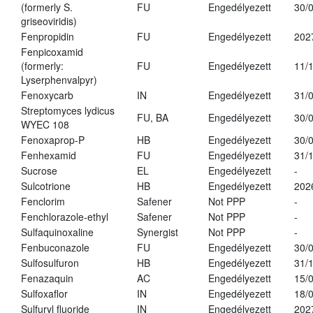
(formerly S.
FU
Engedélyezett
30/
griseoviridis)
Fenpropidin
FU
Engedélyezett
202
Fenpicoxamid
(formerly:
FU
Engedélyezett
11/
Lyserphenvalpyr)
Fenoxycarb
IN
Engedélyezett
31/
Streptomyces lydicus
FU, BA
Engedélyezett
30/
WYEC 108
Fenoxaprop-P
HB
Engedélyezett
30/
Fenhexamid
FU
Engedélyezett
31/
Sucrose
EL
Engedélyezett
-
Sulcotrione
HB
Engedélyezett
202
Fenclorim
Safener
Not PPP
-
Fenchlorazole-ethyl
Safener
Not PPP
-
Sulfaquinoxaline
Synergist
Not PPP
-
Fenbuconazole
FU
Engedélyezett
30/
Sulfosulfuron
HB
Engedélyezett
31/
Fenazaquin
AC
Engedélyezett
15/
Sulfoxaflor
IN
Engedélyezett
18/
Sulfuryl fluoride
IN
Engedélyezett
202