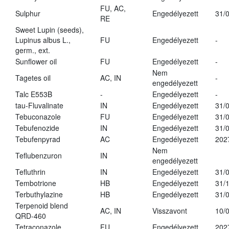
FU, AC,
Sulphur
Engedélyezett
31/
RE
Sweet Lupin (seeds),
Lupinus albus L.,
FU
Engedélyezett
-
germ., ext.
Sunflower oil
FU
Engedélyezett
-
Nem
Tagetes oil
AC, IN
-
engedélyezett
Talc E553B
-
Engedélyezett
-
tau-Fluvalinate
IN
Engedélyezett
31/
Tebuconazole
FU
Engedélyezett
31/
Tebufenozide
IN
Engedélyezett
31/
Tebufenpyrad
AC
Engedélyezett
202
Nem
Teflubenzuron
IN
engedélyezett
Tefluthrin
IN
Engedélyezett
31/
Tembotrione
HB
Engedélyezett
31/
Terbuthylazine
HB
Engedélyezett
31/
Terpenoid blend
AC, IN
Visszavont
10/
QRD-460
Tetraconazole
FU
Engedélyezett
202