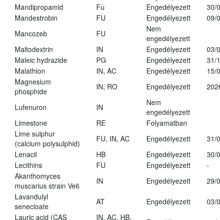
Mandipropamid
Fu
Engedélyezett
30/
Mandestrobin
FU
Engedélyezett
09/
Nem
Mancozeb
FU
engedélyezett
Maltodextrin
IN
Engedélyezett
03/
Maleic hydrazide
PG
Engedélyezett
31/
Malathion
IN, AC
Engedélyezett
15/
Magnesium
IN, RO
Engedélyezett
202
phosphide
Nem
Lufenuron
IN
engedélyezett
Limestone
RE
Folyamatban
Lime sulphur
FU, IN, AC
Engedélyezett
31/
(calcium polysulphid)
Lenacil
HB
Engedélyezett
30/
Lecithins
FU
Engedélyezett
-
Akanthomyces
IN
Engedélyezett
29/
muscarius strain Ve6
Lavandulyl
AT
Engedélyezett
03/
senecioate
Lauric acid (CAS
IN, AC, HB,