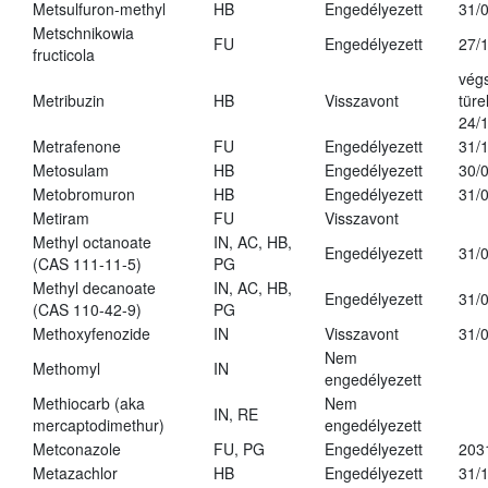
Metsulfuron-methyl
HB
Engedélyezett
31/
Metschnikowia
FU
Engedélyezett
27/
fructicola
vég
Metribuzin
HB
Visszavont
türe
24/
Metrafenone
FU
Engedélyezett
31/
Metosulam
HB
Engedélyezett
30/
Metobromuron
HB
Engedélyezett
31/
Metiram
FU
Visszavont
Methyl octanoate
IN, AC, HB,
Engedélyezett
31/
(CAS 111-11-5)
PG
Methyl decanoate
IN, AC, HB,
Engedélyezett
31/
(CAS 110-42-9)
PG
Methoxyfenozide
IN
Visszavont
31/
Nem
Methomyl
IN
engedélyezett
Methiocarb (aka
Nem
IN, RE
mercaptodimethur)
engedélyezett
Metconazole
FU, PG
Engedélyezett
203
Metazachlor
HB
Engedélyezett
31/