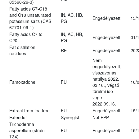
85566-26-3)
Fatty acids C7-C18
and C18 unsaturated
IN, AC, HB,
Engedélyezett
15/
potassium salts (CAS
PG
67701-09-1)
Fatty acids C7 to
IN, AC, HB,
Engedélyezett
01/
C20
PG
Fat distilation
RE
Engedélyezett
202
residues
Nem
engedélyezett,
visszavonás
hatálya 2022.
Famoxadone
FU
16/
03.16., végső
türelmi idő
vége
2022.09.16.
Extract from tea tree
FU
Engedélyezett
15/
Extender
Synergist
Not PPP
-
Trichoderma
asperellum (strain
FU
Engedélyezett
15/
T34)