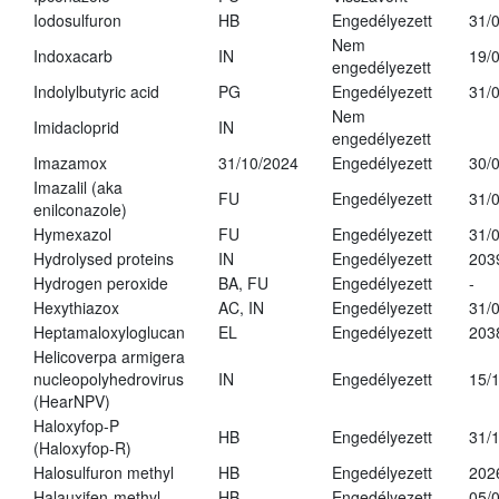
Iodosulfuron
HB
Engedélyezett
31/
Nem
Indoxacarb
IN
19/
engedélyezett
Indolylbutyric acid
PG
Engedélyezett
31/
Nem
Imidacloprid
IN
engedélyezett
Imazamox
31/10/2024
Engedélyezett
30/
Imazalil (aka
FU
Engedélyezett
31/
enilconazole)
Hymexazol
FU
Engedélyezett
31/
Hydrolysed proteins
IN
Engedélyezett
203
Hydrogen peroxide
BA, FU
Engedélyezett
-
Hexythiazox
AC, IN
Engedélyezett
31/
Heptamaloxyloglucan
EL
Engedélyezett
203
Helicoverpa armigera
nucleopolyhedrovirus
IN
Engedélyezett
15/
(HearNPV)
Haloxyfop-P
HB
Engedélyezett
31/
(Haloxyfop-R)
Halosulfuron methyl
HB
Engedélyezett
202
Halauxifen-methyl
HB
Engedélyezett
05/