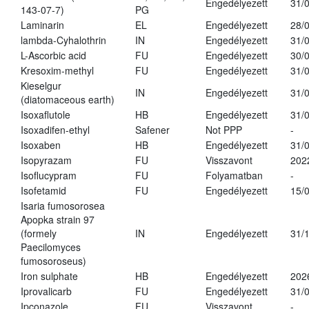
Engedélyezett
31/
143-07-7)
PG
Laminarin
EL
Engedélyezett
28/
lambda-Cyhalothrin
IN
Engedélyezett
31/
L-Ascorbic acid
FU
Engedélyezett
30/
Kresoxim-methyl
FU
Engedélyezett
31/
Kieselgur
IN
Engedélyezett
31/
(diatomaceous earth)
Isoxaflutole
HB
Engedélyezett
31/
Isoxadifen-ethyl
Safener
Not PPP
-
Isoxaben
HB
Engedélyezett
31/
Isopyrazam
FU
Visszavont
202
Isoflucypram
FU
Folyamatban
-
Isofetamid
FU
Engedélyezett
15/
Isaria fumosorosea
Apopka strain 97
(formely
IN
Engedélyezett
31/
Paecilomyces
fumosoroseus)
Iron sulphate
HB
Engedélyezett
202
Iprovalicarb
FU
Engedélyezett
31/
Ipconazole
FU
Visszavont
-