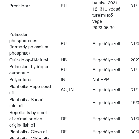
hatálya 2021.
Prochloraz
FU
31/
12. 31., végső
türelmi idő
vége
2023.06.30.
Potassium
phosphonates
FU
Engedélyezett
31/
(formerly potassium
phosphite)
Quizalofop-P-tefuryl
HB
Engedélyezett
202
Potassium hydrogen
FU
Engedélyezett
31/
carbonate
Polybutene
IN
Not PPP
-
Plant oils/ Rape seed
AC, IN
Engedélyezett
31/
oil
Plant oils / Spear
-
Engedélyezett
15/
mint oil
Repellents by smell
of animal or plant
RE
Engedélyezett
31/
origin/ fish oil
Plant oils / Clove oil
RE
Engedélyezett
30/
Plant oils / Citronella