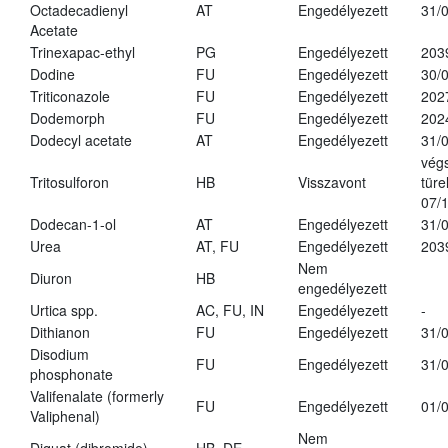
Octadecadienyl
AT
Engedélyezett
31/
Acetate
Trinexapac-ethyl
PG
Engedélyezett
203
Dodine
FU
Engedélyezett
30/
Triticonazole
FU
Engedélyezett
202
Dodemorph
FU
Engedélyezett
202
Dodecyl acetate
AT
Engedélyezett
31/
vég
Tritosulforon
HB
Visszavont
türe
07/
Dodecan-1-ol
AT
Engedélyezett
31/
Urea
AT, FU
Engedélyezett
203
Nem
Diuron
HB
engedélyezett
Urtica spp.
AC, FU, IN
Engedélyezett
-
Dithianon
FU
Engedélyezett
31/
Disodium
FU
Engedélyezett
31/
phosphonate
Valifenalate (formerly
FU
Engedélyezett
01/
Valiphenal)
Nem