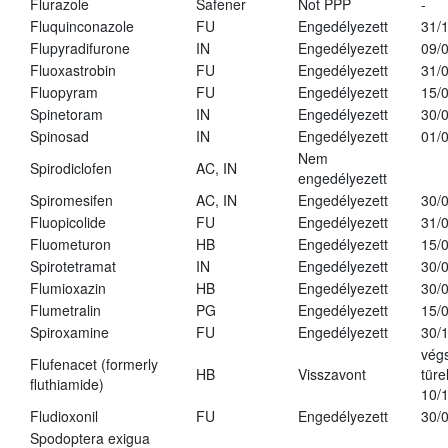
Flurazole
Safener
Not PPP
-
Fluquinconazole
FU
Engedélyezett
31/
Flupyradifurone
IN
Engedélyezett
09/
Fluoxastrobin
FU
Engedélyezett
31/
Fluopyram
FU
Engedélyezett
15/
Spinetoram
IN
Engedélyezett
30/
Spinosad
IN
Engedélyezett
01/
Nem
Spirodiclofen
AC, IN
engedélyezett
Spiromesifen
AC, IN
Engedélyezett
30/
Fluopicolide
FU
Engedélyezett
31/
Fluometuron
HB
Engedélyezett
15/
Spirotetramat
IN
Engedélyezett
30/
Flumioxazin
HB
Engedélyezett
30/
Flumetralin
PG
Engedélyezett
15/
Spiroxamine
FU
Engedélyezett
30/
vég
Flufenacet (formerly
HB
Visszavont
türe
fluthiamide)
10/
Fludioxonil
FU
Engedélyezett
30/
Spodoptera exigua