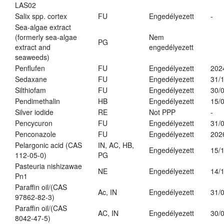
LAS02
Salix spp. cortex
FU
Engedélyezett
-
Sea-algae extract
(formerly sea-algae
Nem
PG
extract and
engedélyezett
seaweeds)
Penflufen
FU
Engedélyezett
202
Sedaxane
FU
Engedélyezett
31/
Silthiofam
FU
Engedélyezett
30/
Pendimethalin
HB
Engedélyezett
15/
Silver iodide
RE
Not PPP
-
Pencycuron
FU
Engedélyezett
31/
Penconazole
FU
Engedélyezett
202
Pelargonic acid (CAS
IN, AC, HB,
Engedélyezett
15/
112-05-0)
PG
Pasteuria nishizawae
NE
Engedélyezett
14/
Pn1
Paraffin oil/(CAS
Ac, IN
Engedélyezett
31/
97862-82-3)
Paraffin oil/(CAS
AC, IN
Engedélyezett
30/
8042-47-5)