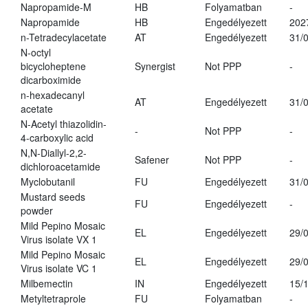
Napropamide-M
HB
Folyamatban
-
Napropamide
HB
Engedélyezett
202
n-Tetradecylacetate
AT
Engedélyezett
31/
N-octyl
bicycloheptene
Synergist
Not PPP
-
dicarboximide
n-hexadecanyl
AT
Engedélyezett
31/
acetate
N-Acetyl thiazolidin-
-
Not PPP
-
4-carboxylic acid
N,N-Diallyl-2,2-
Safener
Not PPP
-
dichloroacetamide
Myclobutanil
FU
Engedélyezett
31/
Mustard seeds
FU
Engedélyezett
-
powder
Mild Pepino Mosaic
EL
Engedélyezett
29/
Virus isolate VX 1
Mild Pepino Mosaic
EL
Engedélyezett
29/
Virus isolate VC 1
Milbemectin
IN
Engedélyezett
15/
Metyltetraprole
FU
Folyamatban
-