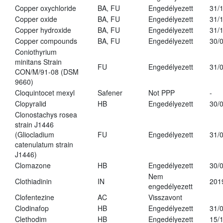
Copper oxychloride
BA, FU
Engedélyezett
31/
Copper oxide
BA, FU
Engedélyezett
31/
Copper hydroxide
BA, FU
Engedélyezett
31/
Copper compounds
BA, FU
Engedélyezett
30/
Coniothyrium
minitans Strain
FU
Engedélyezett
31/
CON/M/91-08 (DSM
9660)
Cloquintocet mexyl
Safener
Not PPP
-
Clopyralid
HB
Engedélyezett
30/
Clonostachys rosea
strain J1446
(Gliocladium
FU
Engedélyezett
31/
catenulatum strain
J1446)
Clomazone
HB
Engedélyezett
30/
Nem
Clothiadinin
IN
201
engedélyezett
Clofentezine
AC
Visszavont
Clodinafop
HB
Engedélyezett
31/
Clethodim
HB
Engedélyezett
15/