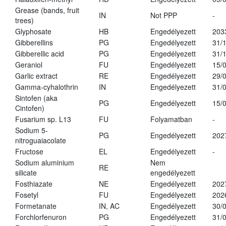
Grease (bands, fruit
IN
Not PPP
-
trees)
Glyphosate
HB
Engedélyezett
203
Gibberellins
PG
Engedélyezett
31/
Gibberellic acid
PG
Engedélyezett
31/
Geraniol
FU
Engedélyezett
15/
Garlic extract
RE
Engedélyezett
29/
Gamma-cyhalothrin
IN
Engedélyezett
31/
Sintofen (aka
PG
Engedélyezett
15/
Cintofen)
Fusarium sp. L13
FU
Folyamatban
-
Sodium 5-
PG
Engedélyezett
202
nitroguaiacolate
Fructose
EL
Engedélyezett
-
Sodium aluminium
Nem
RE
silicate
engedélyezett
Fosthiazate
NE
Engedélyezett
202
Fosetyl
FU
Engedélyezett
202
Formetanate
IN, AC
Engedélyezett
30/
Forchlorfenuron
PG
Engedélyezett
31/