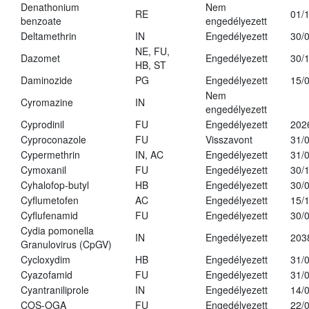
Denathonium
Nem
RE
01/
benzoate
engedélyezett
Deltamethrin
IN
Engedélyezett
30/
NE, FU,
Dazomet
Engedélyezett
30/
HB, ST
Daminozide
PG
Engedélyezett
15/
Nem
Cyromazine
IN
engedélyezett
Cyprodinil
FU
Engedélyezett
202
Cyproconazole
FU
Visszavont
31/
Cypermethrin
IN, AC
Engedélyezett
31/
Cymoxanil
FU
Engedélyezett
30/
Cyhalofop-butyl
HB
Engedélyezett
30/
Cyflumetofen
AC
Engedélyezett
15/
Cyflufenamid
FU
Engedélyezett
30/
Cydia pomonella
IN
Engedélyezett
203
Granulovirus (CpGV)
Cycloxydim
HB
Engedélyezett
31/
Cyazofamid
FU
Engedélyezett
31/
Cyantraniliprole
IN
Engedélyezett
14/
COS-OGA
FU
Engedélyezett
22/