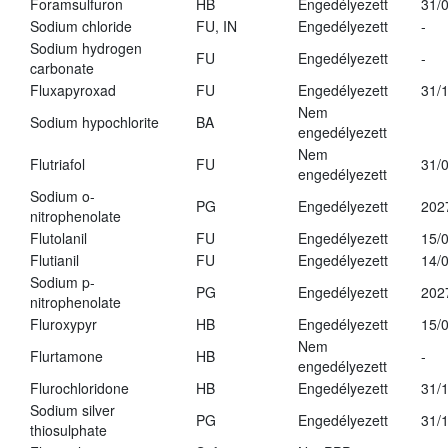
Foramsulfuron
HB
Engedélyezett
31/
Sodium chloride
FU, IN
Engedélyezett
-
Sodium hydrogen
FU
Engedélyezett
-
carbonate
Fluxapyroxad
FU
Engedélyezett
31/
Nem
Sodium hypochlorite
BA
engedélyezett
Nem
Flutriafol
FU
31/
engedélyezett
Sodium o-
PG
Engedélyezett
202
nitrophenolate
Flutolanil
FU
Engedélyezett
15/
Flutianil
FU
Engedélyezett
14/
Sodium p-
PG
Engedélyezett
202
nitrophenolate
Fluroxypyr
HB
Engedélyezett
15/
Nem
Flurtamone
HB
-
engedélyezett
Flurochloridone
HB
Engedélyezett
31/
Sodium silver
PG
Engedélyezett
31/
thiosulphate