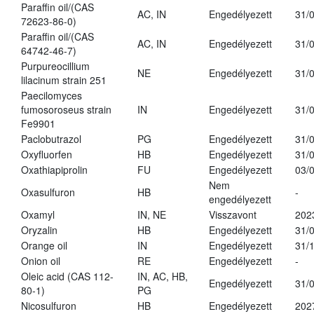
Paraffin oil/(CAS
AC, IN
Engedélyezett
31/
72623-86-0)
Paraffin oil/(CAS
AC, IN
Engedélyezett
31/
64742-46-7)
Purpureocillium
NE
Engedélyezett
31/
lilacinum strain 251
Paecilomyces
fumosoroseus strain
IN
Engedélyezett
31/
Fe9901
Paclobutrazol
PG
Engedélyezett
31/
Oxyfluorfen
HB
Engedélyezett
31/
Oxathiapiprolin
FU
Engedélyezett
03/
Nem
Oxasulfuron
HB
-
engedélyezett
Oxamyl
IN, NE
Visszavont
202
Oryzalin
HB
Engedélyezett
31/
Orange oil
IN
Engedélyezett
31/
Onion oil
RE
Engedélyezett
-
Oleic acid (CAS 112-
IN, AC, HB,
Engedélyezett
31/
80-1)
PG
Nicosulfuron
HB
Engedélyezett
202