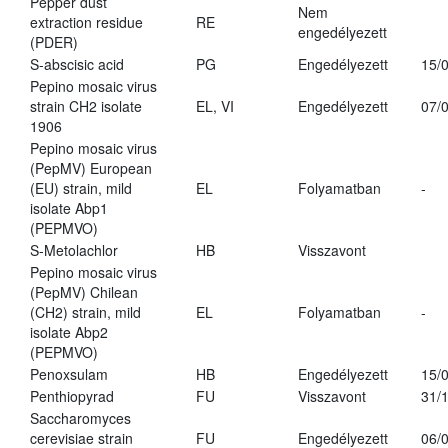
Pepper dust
Nem
extraction residue
RE
engedélyezett
(PDER)
S-abscisic acid
PG
Engedélyezett
15/
Pepino mosaic virus
strain CH2 isolate
EL, VI
Engedélyezett
07/
1906
Pepino mosaic virus
(PepMV) European
(EU) strain, mild
EL
Folyamatban
-
isolate Abp1
(PEPMVO)
S-Metolachlor
HB
Visszavont
Pepino mosaic virus
(PepMV) Chilean
(CH2) strain, mild
EL
Folyamatban
-
isolate Abp2
(PEPMVO)
Penoxsulam
HB
Engedélyezett
15/
Penthiopyrad
FU
Visszavont
31/
Saccharomyces
cerevisiae strain
FU
Engedélyezett
06/