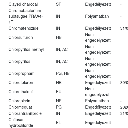
Clayed charcoal
ST
Engedélyezett
-
Chromobacterium
subtsugae PRAA4-
IN
Folyamatban
-
1T
Chromafenozide
IN
Engedélyezett
31/
Nem
Chlorsulfuron
HB
engedélyezett
Nem
Chlorpyrifos-methyl
IN, AC
engedélyezett
Nem
Chlorpyrifos
IN, AC
engedélyezett
Nem
Chlorpropham
PG, HB
-
engedélyezett
Chlorotoluron
HB
Engedélyezett
30/
Nem
Chlorothalonil
FU
-
engedélyezett
Chloropicrin
NE
Folyamatban
-
Chlormequat
PG
Engedélyezett
202
Chlorantraniliprole
IN
Engedélyezett
31/
Chitosan
EL
Engedélyezett
-
hydrochloride