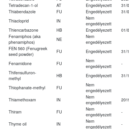
Tetradecan-1-ol
AT
Engedélyezett
31/
Thiabendazole
FU
Engedélyezett
31/
Nem
Thiacloprid
IN
engedélyezett
Thiencarbazone
HB
Engedélyezett
01/
Fenamiphos (aka
Nem
NE
phenamiphos)
engedélyezett
FEN 560 (Fenugreek
FU
Engedélyezett
31/
seed powder)
Nem
Fenamidone
FU
-
engedélyezett
Thifensulfuron-
HB
Engedélyezett
31/
methyl
Nem
Thiophanate-methyl
FU
engedélyezett
Nem
Thiamethoxam
IN
201
engedélyezett
Nem
Thiram
FU
-
engedélyezett
Nem
Thyme oil
IN
-
engedélyezett