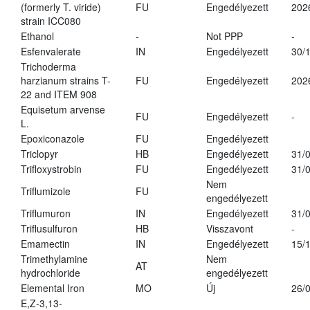
(formerly T. viride)
FU
Engedélyezett
202
strain ICC080
Ethanol
-
Not PPP
-
Esfenvalerate
IN
Engedélyezett
30/
Trichoderma
harzianum strains T-
FU
Engedélyezett
202
22 and ITEM 908
Equisetum arvense
FU
Engedélyezett
-
L.
Epoxiconazole
FU
Engedélyezett
Triclopyr
HB
Engedélyezett
31/
Trifloxystrobin
FU
Engedélyezett
31/
Nem
Triflumizole
FU
engedélyezett
Triflumuron
IN
Engedélyezett
31/
Triflusulfuron
HB
Visszavont
-
Emamectin
IN
Engedélyezett
15/
Trimethylamine
Nem
AT
hydrochloride
engedélyezett
Elemental Iron
MO
Új
26/
E,Z-3,13-