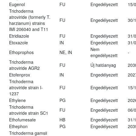
Eugenol
FU
Engedélyezett
15/
Trichoderma
atroviride (formerly T.
FU
Engedélyezett
30/
harzianum) strains
IMI 206040 and T11
Etridiazole
FU
Engedélyezett
31/
Etoxazole
IN
Engedélyezett
31/
Nem
Ethoprophos
NE, IN
-
engedélyezett
Trichoderma
FU
Új hatóanyag
203
atroviride AGR2
Etofenprox
IN
Engedélyezett
202
Trichoderma
atroviride strain I-
FU
Engedélyezett
15/
1237
Ethylene
PG
Engedélyezett
202
Trichoderma
FU
Engedélyezett
06/
atroviride strain SC1
Ethofumesate
HB
Engedélyezett
31/
Ethephon
PG
Engedélyezett
203
Trichoderma gamsii