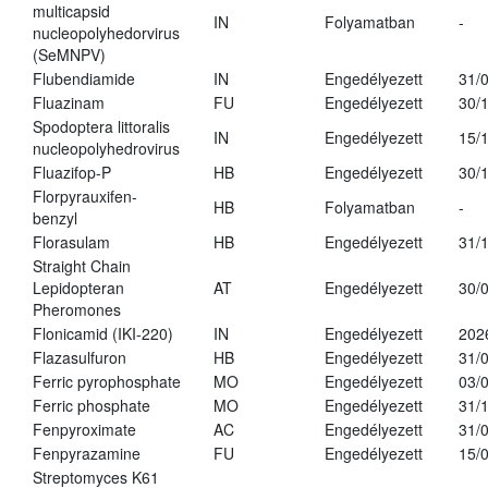
multicapsid
IN
Folyamatban
-
nucleopolyhedorvirus
(SeMNPV)
Flubendiamide
IN
Engedélyezett
31/
Fluazinam
FU
Engedélyezett
30/
Spodoptera littoralis
IN
Engedélyezett
15/
nucleopolyhedrovirus
Fluazifop-P
HB
Engedélyezett
30/
Florpyrauxifen-
HB
Folyamatban
-
benzyl
Florasulam
HB
Engedélyezett
31/
Straight Chain
Lepidopteran
AT
Engedélyezett
30/
Pheromones
Flonicamid (IKI-220)
IN
Engedélyezett
202
Flazasulfuron
HB
Engedélyezett
31/
Ferric pyrophosphate
MO
Engedélyezett
03/
Ferric phosphate
MO
Engedélyezett
31/
Fenpyroximate
AC
Engedélyezett
31/
Fenpyrazamine
FU
Engedélyezett
15/
Streptomyces K61