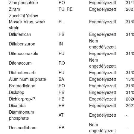
Zinc phosphide
RO
Engedélyezett
31/
Ziram
FU, RE
Engedélyezett
202
Zucchini Yellow
Mosaik Virus, weak
EL
Engedélyezett
31/
strain
Diflufenican
HB
Engedélyezett
31/
Nem
Diflubenzuron
IN
engedélyezett
Difenoconazole
FU
Engedélyezett
31/
Nem
Difenacoum
RO
engedélyezett
Diethofencarb
FU
Engedélyezett
31/
Aluminium sulphate
BA
Engedélyezett
15/
Bromadiolone
RO
Engedélyezett
31/
Diclofop
HB
Engedélyezett
31/
Dichlorprop-P
HB
Engedélyezett
202
Dicamba
HB
Engedélyezett
202
Diammonium
AT
Engedélyezett
-
phosphate
Nem
Desmedipham
HB
-
engedélyezett