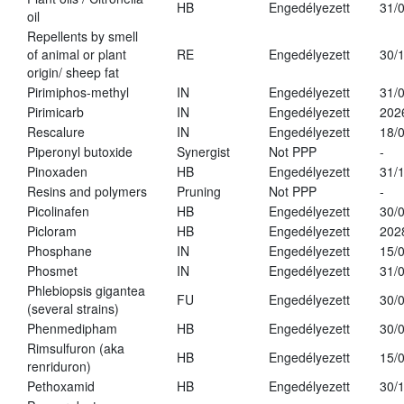
HB
Engedélyezett
31/
oil
Repellents by smell
of animal or plant
RE
Engedélyezett
30/
origin/ sheep fat
Pirimiphos-methyl
IN
Engedélyezett
31/
Pirimicarb
IN
Engedélyezett
202
Rescalure
IN
Engedélyezett
18/
Piperonyl butoxide
Synergist
Not PPP
-
Pinoxaden
HB
Engedélyezett
31/
Resins and polymers
Pruning
Not PPP
-
Picolinafen
HB
Engedélyezett
30/
Picloram
HB
Engedélyezett
202
Phosphane
IN
Engedélyezett
15/
Phosmet
IN
Engedélyezett
31/
Phlebiopsis gigantea
FU
Engedélyezett
30/
(several strains)
Phenmedipham
HB
Engedélyezett
30/
Rimsulfuron (aka
HB
Engedélyezett
15/
renriduron)
Pethoxamid
HB
Engedélyezett
30/