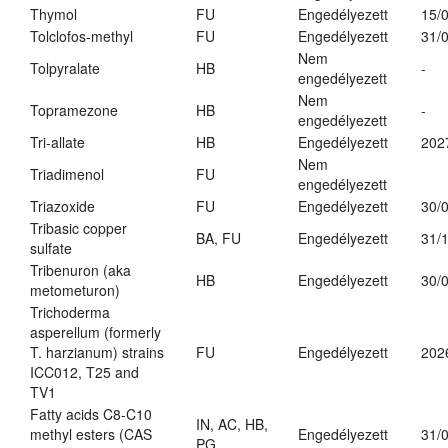
Thymol
FU
Engedélyezett
15/
Tolclofos-methyl
FU
Engedélyezett
31/
Nem
Tolpyralate
HB
-
engedélyezett
Nem
Topramezone
HB
-
engedélyezett
Tri-allate
HB
Engedélyezett
202
Nem
Triadimenol
FU
engedélyezett
Triazoxide
FU
Engedélyezett
30/
Tribasic copper
BA, FU
Engedélyezett
31/
sulfate
Tribenuron (aka
HB
Engedélyezett
30/
metometuron)
Trichoderma
asperellum (formerly
T. harzianum) strains
FU
Engedélyezett
202
ICC012, T25 and
TV1
Fatty acids C8-C10
IN, AC, HB,
methyl esters (CAS
Engedélyezett
31/
PG