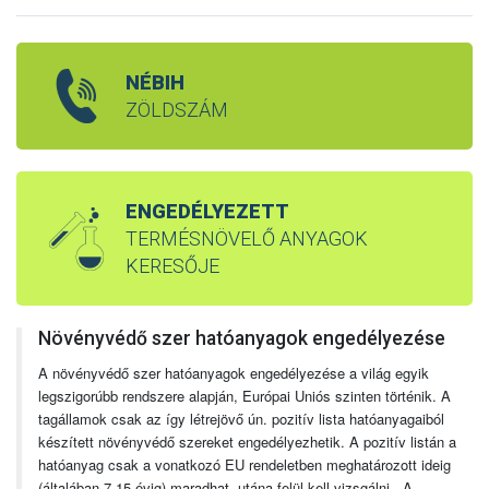
NÉBIH
ZÖLDSZÁM
ENGEDÉLYEZETT
TERMÉSNÖVELŐ ANYAGOK
KERESŐJE
Növényvédő szer hatóanyagok engedélyezése
A növényvédő szer hatóanyagok engedélyezése a világ egyik
legszigorúbb rendszere alapján, Európai Uniós szinten történik. A
tagállamok csak az így létrejövő ún. pozitív lista hatóanyagaiból
készített növényvédő szereket engedélyezhetik. A pozitív listán a
hatóanyag csak a vonatkozó EU rendeletben meghatározott ideig
(általában 7-15 évig) maradhat, utána felül kell vizsgálni. A