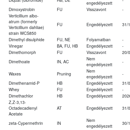
Diquat (dibromide)
HB, DE
-
engedélyezett
Dimoxystrobin
FU
Visszavont
-
Verticillium albo-
atrum (formerly
FU
Engedélyezett
31/
Verticillium dahliae)
strain WCS850
Dimethyl disulphide
FU, NE
Folyamatban
-
Vinegar
BA, FU, HB
Engedélyezett
-
Dimethomorph
FU
Visszavont
20/
Nem
Dimethoate
IN, AC
-
engedélyezett
Nem
Waxes
Pruning
-
engedélyezett
Dimethenamid-P
HB
Engedélyezett
31/
Whey
FU
Engedélyezett
-
Dimethachlor
HB
Engedélyezett
202
Z,Z-3,13-
Octadecadienyl
AT
Engedélyezett
31/
Acetate
Nem
zeta-Cypermethrin
IN
30/
engedélyezett