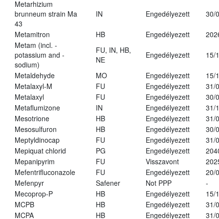
Metarhizium
brunneum strain Ma
IN
Engedélyezett
30/
43
Metamitron
HB
Engedélyezett
202
Metam (incl. -
FU, IN, HB,
potassium and -
Engedélyezett
15/
NE
sodium)
Metaldehyde
MO
Engedélyezett
15/
Metalaxyl-M
FU
Engedélyezett
31/
Metalaxyl
FU
Engedélyezett
30/
Metaflumizone
IN
Engedélyezett
31/
Mesotrione
HB
Engedélyezett
31/
Mesosulfuron
HB
Engedélyezett
30/
Meptyldinocap
FU
Engedélyezett
31/
Mepiquat chlorid
PG
Engedélyezett
204
Mepanipyrim
FU
Visszavont
202
Mefentrifluconazole
FU
Engedélyezett
20/
Mefenpyr
Safener
Not PPP
-
Mecoprop-P
HB
Engedélyezett
15/
MCPB
HB
Engedélyezett
31/
MCPA
HB
Engedélyezett
31/