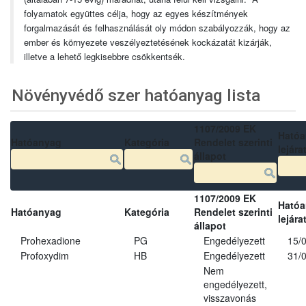
folyamatok együttes célja, hogy az egyes készítmények
forgalmazását és felhasználását oly módon szabályozzák, hogy az
ember és környezete veszélyeztetésének kockázatát kizárják,
illetve a lehető legkisebbre csökkentsék.
Növényvédő szer hatóanyag lista
1107/2009 EK
Ható
Hatóanyag
Kategória
Rendelet szerinti
lejára
állapot
1107/2009 EK
Ható
Hatóanyag
Kategória
Rendelet szerinti
lejára
állapot
Prohexadione
PG
Engedélyezett
15/
Profoxydim
HB
Engedélyezett
31/
Nem
engedélyezett,
visszavonás