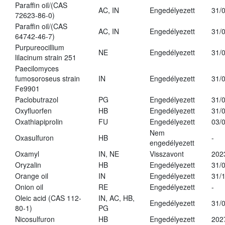
Paraffin oil/(CAS
AC, IN
Engedélyezett
31/
72623-86-0)
Paraffin oil/(CAS
AC, IN
Engedélyezett
31/
64742-46-7)
Purpureocillium
NE
Engedélyezett
31/
lilacinum strain 251
Paecilomyces
fumosoroseus strain
IN
Engedélyezett
31/
Fe9901
Paclobutrazol
PG
Engedélyezett
31/
Oxyfluorfen
HB
Engedélyezett
31/
Oxathiapiprolin
FU
Engedélyezett
03/
Nem
Oxasulfuron
HB
-
engedélyezett
Oxamyl
IN, NE
Visszavont
202
Oryzalin
HB
Engedélyezett
31/
Orange oil
IN
Engedélyezett
31/
Onion oil
RE
Engedélyezett
-
Oleic acid (CAS 112-
IN, AC, HB,
Engedélyezett
31/
80-1)
PG
Nicosulfuron
HB
Engedélyezett
202