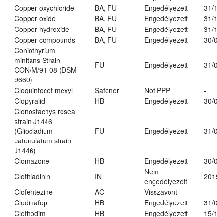
Copper oxychloride
BA, FU
Engedélyezett
31/
Copper oxide
BA, FU
Engedélyezett
31/
Copper hydroxide
BA, FU
Engedélyezett
31/
Copper compounds
BA, FU
Engedélyezett
30/
Coniothyrium
minitans Strain
FU
Engedélyezett
31/
CON/M/91-08 (DSM
9660)
Cloquintocet mexyl
Safener
Not PPP
-
Clopyralid
HB
Engedélyezett
30/
Clonostachys rosea
strain J1446
(Gliocladium
FU
Engedélyezett
31/
catenulatum strain
J1446)
Clomazone
HB
Engedélyezett
30/
Nem
Clothiadinin
IN
201
engedélyezett
Clofentezine
AC
Visszavont
Clodinafop
HB
Engedélyezett
31/
Clethodim
HB
Engedélyezett
15/