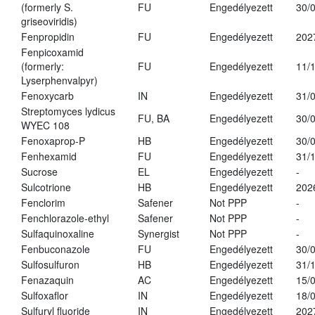
(formerly S.
FU
Engedélyezett
30/
griseoviridis)
Fenpropidin
FU
Engedélyezett
202
Fenpicoxamid
(formerly:
FU
Engedélyezett
11/
Lyserphenvalpyr)
Fenoxycarb
IN
Engedélyezett
31/
Streptomyces lydicus
FU, BA
Engedélyezett
30/
WYEC 108
Fenoxaprop-P
HB
Engedélyezett
30/
Fenhexamid
FU
Engedélyezett
31/
Sucrose
EL
Engedélyezett
-
Sulcotrione
HB
Engedélyezett
202
Fenclorim
Safener
Not PPP
-
Fenchlorazole-ethyl
Safener
Not PPP
-
Sulfaquinoxaline
Synergist
Not PPP
-
Fenbuconazole
FU
Engedélyezett
30/
Sulfosulfuron
HB
Engedélyezett
31/
Fenazaquin
AC
Engedélyezett
15/
Sulfoxaflor
IN
Engedélyezett
18/
Sulfuryl fluoride
IN
Engedélyezett
202