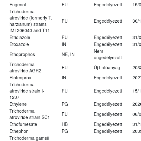
Eugenol
FU
Engedélyezett
15/
Trichoderma
atroviride (formerly T.
FU
Engedélyezett
30/
harzianum) strains
IMI 206040 and T11
Etridiazole
FU
Engedélyezett
31/
Etoxazole
IN
Engedélyezett
31/
Nem
Ethoprophos
NE, IN
-
engedélyezett
Trichoderma
FU
Új hatóanyag
203
atroviride AGR2
Etofenprox
IN
Engedélyezett
202
Trichoderma
atroviride strain I-
FU
Engedélyezett
15/
1237
Ethylene
PG
Engedélyezett
202
Trichoderma
FU
Engedélyezett
06/
atroviride strain SC1
Ethofumesate
HB
Engedélyezett
31/
Ethephon
PG
Engedélyezett
203
Trichoderma gamsii