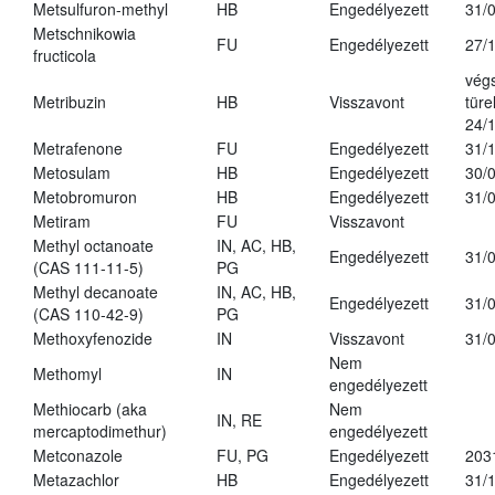
Metsulfuron-methyl
HB
Engedélyezett
31/
Metschnikowia
FU
Engedélyezett
27/
fructicola
vég
Metribuzin
HB
Visszavont
türe
24/
Metrafenone
FU
Engedélyezett
31/
Metosulam
HB
Engedélyezett
30/
Metobromuron
HB
Engedélyezett
31/
Metiram
FU
Visszavont
Methyl octanoate
IN, AC, HB,
Engedélyezett
31/
(CAS 111-11-5)
PG
Methyl decanoate
IN, AC, HB,
Engedélyezett
31/
(CAS 110-42-9)
PG
Methoxyfenozide
IN
Visszavont
31/
Nem
Methomyl
IN
engedélyezett
Methiocarb (aka
Nem
IN, RE
mercaptodimethur)
engedélyezett
Metconazole
FU, PG
Engedélyezett
203
Metazachlor
HB
Engedélyezett
31/