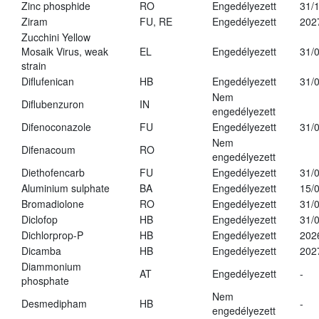
Zinc phosphide
RO
Engedélyezett
31/
Ziram
FU, RE
Engedélyezett
202
Zucchini Yellow
Mosaik Virus, weak
EL
Engedélyezett
31/
strain
Diflufenican
HB
Engedélyezett
31/
Nem
Diflubenzuron
IN
engedélyezett
Difenoconazole
FU
Engedélyezett
31/
Nem
Difenacoum
RO
engedélyezett
Diethofencarb
FU
Engedélyezett
31/
Aluminium sulphate
BA
Engedélyezett
15/
Bromadiolone
RO
Engedélyezett
31/
Diclofop
HB
Engedélyezett
31/
Dichlorprop-P
HB
Engedélyezett
202
Dicamba
HB
Engedélyezett
202
Diammonium
AT
Engedélyezett
-
phosphate
Nem
Desmedipham
HB
-
engedélyezett