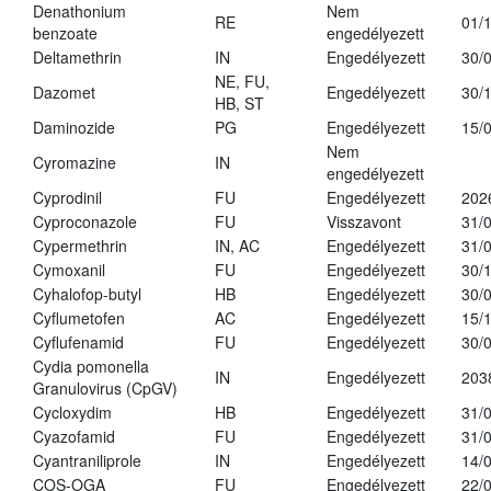
Denathonium
Nem
RE
01/
benzoate
engedélyezett
Deltamethrin
IN
Engedélyezett
30/
NE, FU,
Dazomet
Engedélyezett
30/
HB, ST
Daminozide
PG
Engedélyezett
15/
Nem
Cyromazine
IN
engedélyezett
Cyprodinil
FU
Engedélyezett
202
Cyproconazole
FU
Visszavont
31/
Cypermethrin
IN, AC
Engedélyezett
31/
Cymoxanil
FU
Engedélyezett
30/
Cyhalofop-butyl
HB
Engedélyezett
30/
Cyflumetofen
AC
Engedélyezett
15/
Cyflufenamid
FU
Engedélyezett
30/
Cydia pomonella
IN
Engedélyezett
203
Granulovirus (CpGV)
Cycloxydim
HB
Engedélyezett
31/
Cyazofamid
FU
Engedélyezett
31/
Cyantraniliprole
IN
Engedélyezett
14/
COS-OGA
FU
Engedélyezett
22/