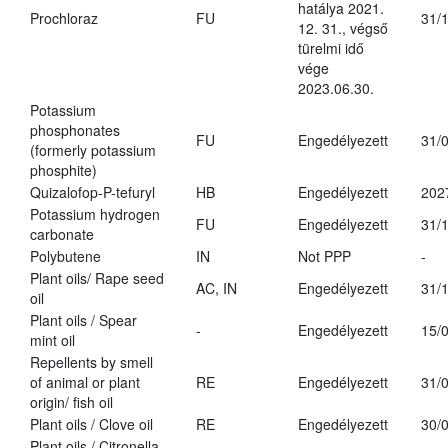
hatálya 2021.
Prochloraz
FU
31/
12. 31., végső
türelmi idő
vége
2023.06.30.
Potassium
phosphonates
FU
Engedélyezett
31/
(formerly potassium
phosphite)
Quizalofop-P-tefuryl
HB
Engedélyezett
202
Potassium hydrogen
FU
Engedélyezett
31/
carbonate
Polybutene
IN
Not PPP
-
Plant oils/ Rape seed
AC, IN
Engedélyezett
31/
oil
Plant oils / Spear
-
Engedélyezett
15/
mint oil
Repellents by smell
of animal or plant
RE
Engedélyezett
31/
origin/ fish oil
Plant oils / Clove oil
RE
Engedélyezett
30/
Plant oils / Citronella