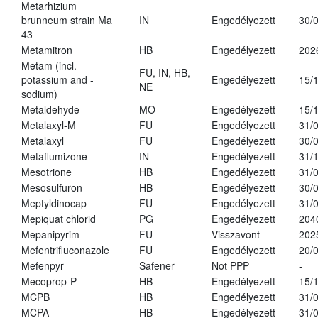
Metarhizium
brunneum strain Ma
IN
Engedélyezett
30/
43
Metamitron
HB
Engedélyezett
202
Metam (incl. -
FU, IN, HB,
potassium and -
Engedélyezett
15/
NE
sodium)
Metaldehyde
MO
Engedélyezett
15/
Metalaxyl-M
FU
Engedélyezett
31/
Metalaxyl
FU
Engedélyezett
30/
Metaflumizone
IN
Engedélyezett
31/
Mesotrione
HB
Engedélyezett
31/
Mesosulfuron
HB
Engedélyezett
30/
Meptyldinocap
FU
Engedélyezett
31/
Mepiquat chlorid
PG
Engedélyezett
204
Mepanipyrim
FU
Visszavont
202
Mefentrifluconazole
FU
Engedélyezett
20/
Mefenpyr
Safener
Not PPP
-
Mecoprop-P
HB
Engedélyezett
15/
MCPB
HB
Engedélyezett
31/
MCPA
HB
Engedélyezett
31/