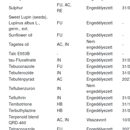
FU, AC,
Sulphur
Engedélyezett
31/
RE
Sweet Lupin (seeds),
Lupinus albus L.,
FU
Engedélyezett
-
germ., ext.
Sunflower oil
FU
Engedélyezett
-
Nem
Tagetes oil
AC, IN
-
engedélyezett
Talc E553B
-
Engedélyezett
-
tau-Fluvalinate
IN
Engedélyezett
31/
Tebuconazole
FU
Engedélyezett
31/
Tebufenozide
IN
Engedélyezett
31/
Tebufenpyrad
AC
Engedélyezett
202
Nem
Teflubenzuron
IN
engedélyezett
Tefluthrin
IN
Engedélyezett
31/
Tembotrione
HB
Engedélyezett
31/
Terbuthylazine
HB
Engedélyezett
31/
Terpenoid blend
AC, IN
Visszavont
10/
QRD-460
Tetraconazole
FU
Engedélyezett
202