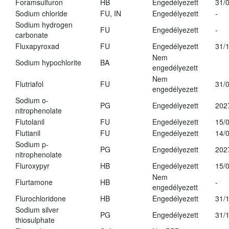
Foramsulfuron
HB
Engedélyezett
31/
Sodium chloride
FU, IN
Engedélyezett
-
Sodium hydrogen
FU
Engedélyezett
-
carbonate
Fluxapyroxad
FU
Engedélyezett
31/
Nem
Sodium hypochlorite
BA
engedélyezett
Nem
Flutriafol
FU
31/
engedélyezett
Sodium o-
PG
Engedélyezett
202
nitrophenolate
Flutolanil
FU
Engedélyezett
15/
Flutianil
FU
Engedélyezett
14/
Sodium p-
PG
Engedélyezett
202
nitrophenolate
Fluroxypyr
HB
Engedélyezett
15/
Nem
Flurtamone
HB
-
engedélyezett
Flurochloridone
HB
Engedélyezett
31/
Sodium silver
PG
Engedélyezett
31/
thiosulphate