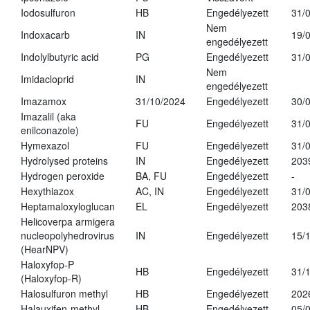
Iodosulfuron
HB
Engedélyezett
31/
Nem
Indoxacarb
IN
19/
engedélyezett
Indolylbutyric acid
PG
Engedélyezett
31/
Nem
Imidacloprid
IN
engedélyezett
Imazamox
31/10/2024
Engedélyezett
30/
Imazalil (aka
FU
Engedélyezett
31/
enilconazole)
Hymexazol
FU
Engedélyezett
31/
Hydrolysed proteins
IN
Engedélyezett
203
Hydrogen peroxide
BA, FU
Engedélyezett
-
Hexythiazox
AC, IN
Engedélyezett
31/
Heptamaloxyloglucan
EL
Engedélyezett
203
Helicoverpa armigera
nucleopolyhedrovirus
IN
Engedélyezett
15/
(HearNPV)
Haloxyfop-P
HB
Engedélyezett
31/
(Haloxyfop-R)
Halosulfuron methyl
HB
Engedélyezett
202
Halauxifen-methyl
HB
Engedélyezett
05/