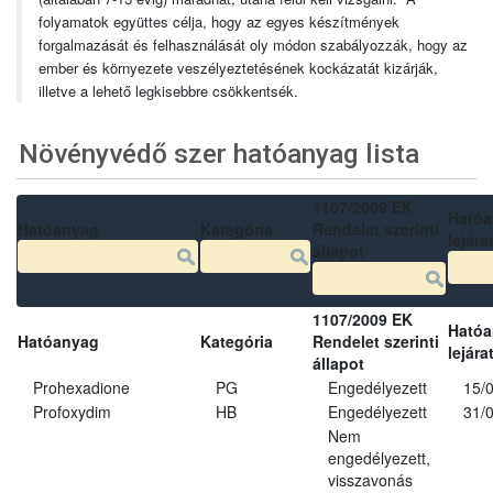
folyamatok együttes célja, hogy az egyes készítmények
forgalmazását és felhasználását oly módon szabályozzák, hogy az
ember és környezete veszélyeztetésének kockázatát kizárják,
illetve a lehető legkisebbre csökkentsék.
Növényvédő szer hatóanyag lista
1107/2009 EK
Ható
Hatóanyag
Kategória
Rendelet szerinti
lejára
állapot
1107/2009 EK
Ható
Hatóanyag
Kategória
Rendelet szerinti
lejára
állapot
Prohexadione
PG
Engedélyezett
15/
Profoxydim
HB
Engedélyezett
31/
Nem
engedélyezett,
visszavonás