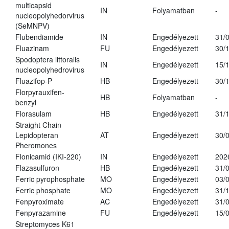
multicapsid
IN
Folyamatban
-
nucleopolyhedorvirus
(SeMNPV)
Flubendiamide
IN
Engedélyezett
31/
Fluazinam
FU
Engedélyezett
30/
Spodoptera littoralis
IN
Engedélyezett
15/
nucleopolyhedrovirus
Fluazifop-P
HB
Engedélyezett
30/
Florpyrauxifen-
HB
Folyamatban
-
benzyl
Florasulam
HB
Engedélyezett
31/
Straight Chain
Lepidopteran
AT
Engedélyezett
30/
Pheromones
Flonicamid (IKI-220)
IN
Engedélyezett
202
Flazasulfuron
HB
Engedélyezett
31/
Ferric pyrophosphate
MO
Engedélyezett
03/
Ferric phosphate
MO
Engedélyezett
31/
Fenpyroximate
AC
Engedélyezett
31/
Fenpyrazamine
FU
Engedélyezett
15/
Streptomyces K61