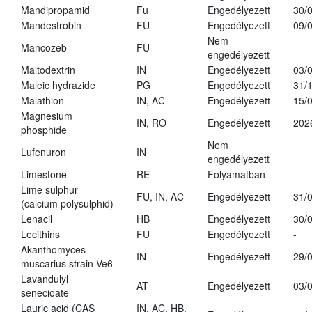
Mandipropamid
Fu
Engedélyezett
30/
Mandestrobin
FU
Engedélyezett
09/
Nem
Mancozeb
FU
engedélyezett
Maltodextrin
IN
Engedélyezett
03/
Maleic hydrazide
PG
Engedélyezett
31/
Malathion
IN, AC
Engedélyezett
15/
Magnesium
IN, RO
Engedélyezett
202
phosphide
Nem
Lufenuron
IN
engedélyezett
Limestone
RE
Folyamatban
Lime sulphur
FU, IN, AC
Engedélyezett
31/
(calcium polysulphid)
Lenacil
HB
Engedélyezett
30/
Lecithins
FU
Engedélyezett
-
Akanthomyces
IN
Engedélyezett
29/
muscarius strain Ve6
Lavandulyl
AT
Engedélyezett
03/
senecioate
Lauric acid (CAS
IN, AC, HB,