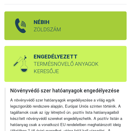
NÉBIH
ZÖLDSZÁM
ENGEDÉLYEZETT
TERMÉSNÖVELŐ ANYAGOK
KERESŐJE
Növényvédő szer hatóanyagok engedélyezése
A növényvédő szer hatóanyagok engedélyezése a világ egyik
legszigorúbb rendszere alapján, Európai Uniós szinten történik. A
tagállamok csak az így létrejövő ún. pozitív lista hatóanyagaiból
készített növényvédő szereket engedélyezhetik. A pozitív listán a
hatóanyag csak a vonatkozó EU rendeletben meghatározott ideig
(általában 7-15 évig) maradhat, utána felül kell vizsgálni. A