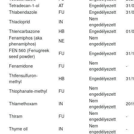
Tetradecan-1-ol
AT
Engedélyezett
31/
Thiabendazole
FU
Engedélyezett
31/
Nem
Thiacloprid
IN
engedélyezett
Thiencarbazone
HB
Engedélyezett
01/
Fenamiphos (aka
Nem
NE
phenamiphos)
engedélyezett
FEN 560 (Fenugreek
FU
Engedélyezett
31/
seed powder)
Nem
Fenamidone
FU
-
engedélyezett
Thifensulfuron-
HB
Engedélyezett
31/
methyl
Nem
Thiophanate-methyl
FU
engedélyezett
Nem
Thiamethoxam
IN
201
engedélyezett
Nem
Thiram
FU
-
engedélyezett
Nem
Thyme oil
IN
-
engedélyezett