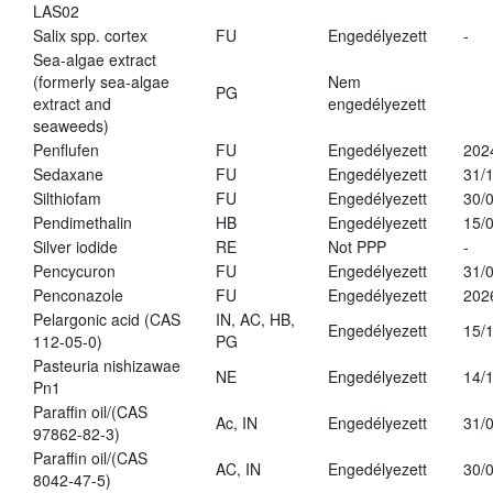
LAS02
Salix spp. cortex
FU
Engedélyezett
-
Sea-algae extract
(formerly sea-algae
Nem
PG
extract and
engedélyezett
seaweeds)
Penflufen
FU
Engedélyezett
202
Sedaxane
FU
Engedélyezett
31/
Silthiofam
FU
Engedélyezett
30/
Pendimethalin
HB
Engedélyezett
15/
Silver iodide
RE
Not PPP
-
Pencycuron
FU
Engedélyezett
31/
Penconazole
FU
Engedélyezett
202
Pelargonic acid (CAS
IN, AC, HB,
Engedélyezett
15/
112-05-0)
PG
Pasteuria nishizawae
NE
Engedélyezett
14/
Pn1
Paraffin oil/(CAS
Ac, IN
Engedélyezett
31/
97862-82-3)
Paraffin oil/(CAS
AC, IN
Engedélyezett
30/
8042-47-5)