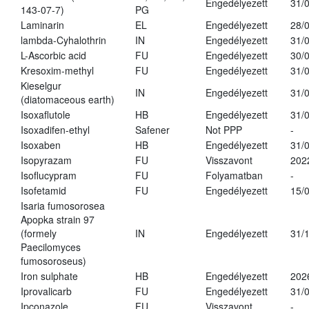
Engedélyezett
31/
143-07-7)
PG
Laminarin
EL
Engedélyezett
28/
lambda-Cyhalothrin
IN
Engedélyezett
31/
L-Ascorbic acid
FU
Engedélyezett
30/
Kresoxim-methyl
FU
Engedélyezett
31/
Kieselgur
IN
Engedélyezett
31/
(diatomaceous earth)
Isoxaflutole
HB
Engedélyezett
31/
Isoxadifen-ethyl
Safener
Not PPP
-
Isoxaben
HB
Engedélyezett
31/
Isopyrazam
FU
Visszavont
202
Isoflucypram
FU
Folyamatban
-
Isofetamid
FU
Engedélyezett
15/
Isaria fumosorosea
Apopka strain 97
(formely
IN
Engedélyezett
31/
Paecilomyces
fumosoroseus)
Iron sulphate
HB
Engedélyezett
202
Iprovalicarb
FU
Engedélyezett
31/
Ipconazole
FU
Visszavont
-