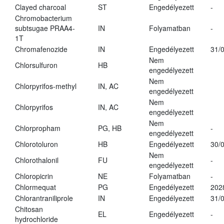
Clayed charcoal
ST
Engedélyezett
-
Chromobacterium
subtsugae PRAA4-
IN
Folyamatban
-
1T
Chromafenozide
IN
Engedélyezett
31/
Nem
Chlorsulfuron
HB
engedélyezett
Nem
Chlorpyrifos-methyl
IN, AC
engedélyezett
Nem
Chlorpyrifos
IN, AC
engedélyezett
Nem
Chlorpropham
PG, HB
-
engedélyezett
Chlorotoluron
HB
Engedélyezett
30/
Nem
Chlorothalonil
FU
-
engedélyezett
Chloropicrin
NE
Folyamatban
-
Chlormequat
PG
Engedélyezett
202
Chlorantraniliprole
IN
Engedélyezett
31/
Chitosan
EL
Engedélyezett
-
hydrochloride