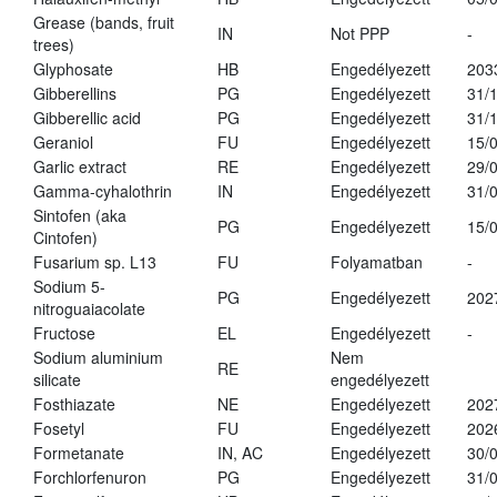
Grease (bands, fruit
IN
Not PPP
-
trees)
Glyphosate
HB
Engedélyezett
203
Gibberellins
PG
Engedélyezett
31/
Gibberellic acid
PG
Engedélyezett
31/
Geraniol
FU
Engedélyezett
15/
Garlic extract
RE
Engedélyezett
29/
Gamma-cyhalothrin
IN
Engedélyezett
31/
Sintofen (aka
PG
Engedélyezett
15/
Cintofen)
Fusarium sp. L13
FU
Folyamatban
-
Sodium 5-
PG
Engedélyezett
202
nitroguaiacolate
Fructose
EL
Engedélyezett
-
Sodium aluminium
Nem
RE
silicate
engedélyezett
Fosthiazate
NE
Engedélyezett
202
Fosetyl
FU
Engedélyezett
202
Formetanate
IN, AC
Engedélyezett
30/
Forchlorfenuron
PG
Engedélyezett
31/