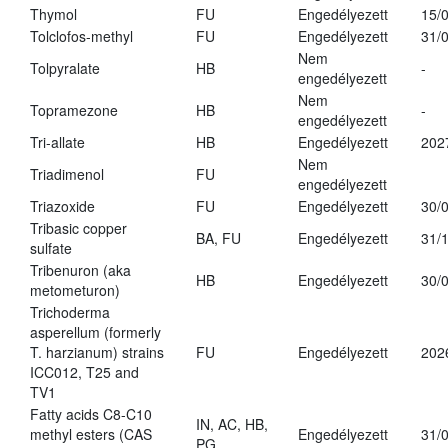
Thymol
FU
Engedélyezett
15/
Tolclofos-methyl
FU
Engedélyezett
31/
Nem
Tolpyralate
HB
-
engedélyezett
Nem
Topramezone
HB
-
engedélyezett
Tri-allate
HB
Engedélyezett
202
Nem
Triadimenol
FU
engedélyezett
Triazoxide
FU
Engedélyezett
30/
Tribasic copper
BA, FU
Engedélyezett
31/
sulfate
Tribenuron (aka
HB
Engedélyezett
30/
metometuron)
Trichoderma
asperellum (formerly
T. harzianum) strains
FU
Engedélyezett
202
ICC012, T25 and
TV1
Fatty acids C8-C10
IN, AC, HB,
methyl esters (CAS
Engedélyezett
31/
PG