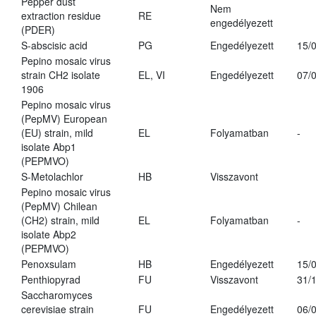
Pepper dust
Nem
extraction residue
RE
engedélyezett
(PDER)
S-abscisic acid
PG
Engedélyezett
15/
Pepino mosaic virus
strain CH2 isolate
EL, VI
Engedélyezett
07/
1906
Pepino mosaic virus
(PepMV) European
(EU) strain, mild
EL
Folyamatban
-
isolate Abp1
(PEPMVO)
S-Metolachlor
HB
Visszavont
Pepino mosaic virus
(PepMV) Chilean
(CH2) strain, mild
EL
Folyamatban
-
isolate Abp2
(PEPMVO)
Penoxsulam
HB
Engedélyezett
15/
Penthiopyrad
FU
Visszavont
31/
Saccharomyces
cerevisiae strain
FU
Engedélyezett
06/