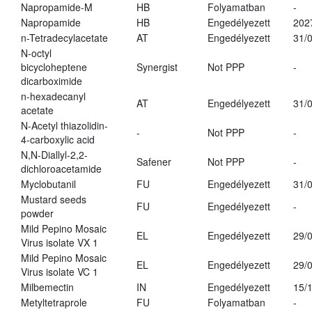
Napropamide-M
HB
Folyamatban
-
Napropamide
HB
Engedélyezett
202
n-Tetradecylacetate
AT
Engedélyezett
31/
N-octyl
bicycloheptene
Synergist
Not PPP
-
dicarboximide
n-hexadecanyl
AT
Engedélyezett
31/
acetate
N-Acetyl thiazolidin-
-
Not PPP
-
4-carboxylic acid
N,N-Diallyl-2,2-
Safener
Not PPP
-
dichloroacetamide
Myclobutanil
FU
Engedélyezett
31/
Mustard seeds
FU
Engedélyezett
-
powder
Mild Pepino Mosaic
EL
Engedélyezett
29/
Virus isolate VX 1
Mild Pepino Mosaic
EL
Engedélyezett
29/
Virus isolate VC 1
Milbemectin
IN
Engedélyezett
15/
Metyltetraprole
FU
Folyamatban
-