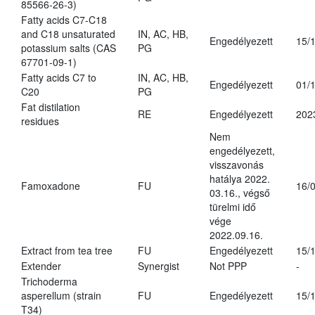
85566-26-3)
Fatty acids C7-C18
and C18 unsaturated
IN, AC, HB,
Engedélyezett
15/
potassium salts (CAS
PG
67701-09-1)
Fatty acids C7 to
IN, AC, HB,
Engedélyezett
01/
C20
PG
Fat distilation
RE
Engedélyezett
202
residues
Nem
engedélyezett,
visszavonás
hatálya 2022.
Famoxadone
FU
16/
03.16., végső
türelmi idő
vége
2022.09.16.
Extract from tea tree
FU
Engedélyezett
15/
Extender
Synergist
Not PPP
-
Trichoderma
asperellum (strain
FU
Engedélyezett
15/
T34)