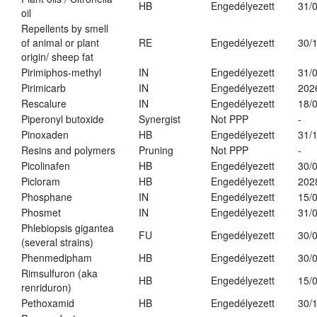
HB
Engedélyezett
31/
oil
Repellents by smell
of animal or plant
RE
Engedélyezett
30/
origin/ sheep fat
Pirimiphos-methyl
IN
Engedélyezett
31/
Pirimicarb
IN
Engedélyezett
202
Rescalure
IN
Engedélyezett
18/
Piperonyl butoxide
Synergist
Not PPP
-
Pinoxaden
HB
Engedélyezett
31/
Resins and polymers
Pruning
Not PPP
-
Picolinafen
HB
Engedélyezett
30/
Picloram
HB
Engedélyezett
202
Phosphane
IN
Engedélyezett
15/
Phosmet
IN
Engedélyezett
31/
Phlebiopsis gigantea
FU
Engedélyezett
30/
(several strains)
Phenmedipham
HB
Engedélyezett
30/
Rimsulfuron (aka
HB
Engedélyezett
15/
renriduron)
Pethoxamid
HB
Engedélyezett
30/