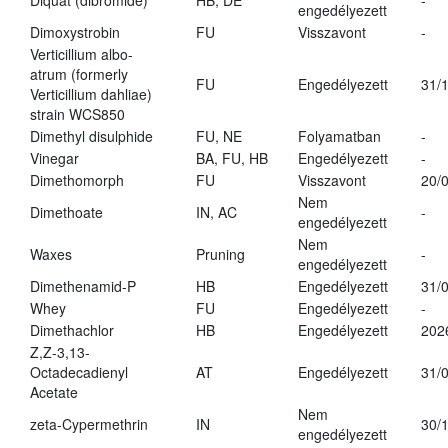
Diquat (dibromide)
HB, DE
-
engedélyezett
Dimoxystrobin
FU
Visszavont
-
Verticillium albo-
atrum (formerly
FU
Engedélyezett
31/
Verticillium dahliae)
strain WCS850
Dimethyl disulphide
FU, NE
Folyamatban
-
Vinegar
BA, FU, HB
Engedélyezett
-
Dimethomorph
FU
Visszavont
20/
Nem
Dimethoate
IN, AC
-
engedélyezett
Nem
Waxes
Pruning
-
engedélyezett
Dimethenamid-P
HB
Engedélyezett
31/
Whey
FU
Engedélyezett
-
Dimethachlor
HB
Engedélyezett
202
Z,Z-3,13-
Octadecadienyl
AT
Engedélyezett
31/
Acetate
Nem
zeta-Cypermethrin
IN
30/
engedélyezett