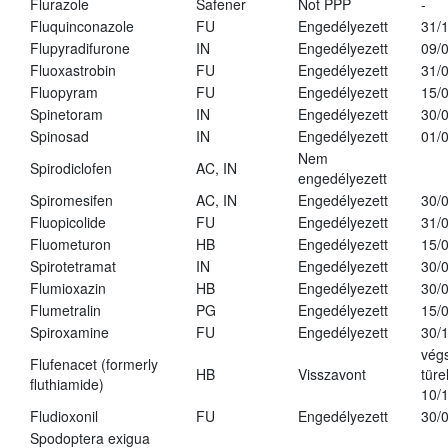
Flurazole
Safener
Not PPP
-
Fluquinconazole
FU
Engedélyezett
31/
Flupyradifurone
IN
Engedélyezett
09/
Fluoxastrobin
FU
Engedélyezett
31/
Fluopyram
FU
Engedélyezett
15/
Spinetoram
IN
Engedélyezett
30/
Spinosad
IN
Engedélyezett
01/
Nem
Spirodiclofen
AC, IN
engedélyezett
Spiromesifen
AC, IN
Engedélyezett
30/
Fluopicolide
FU
Engedélyezett
31/
Fluometuron
HB
Engedélyezett
15/
Spirotetramat
IN
Engedélyezett
30/
Flumioxazin
HB
Engedélyezett
30/
Flumetralin
PG
Engedélyezett
15/
Spiroxamine
FU
Engedélyezett
30/
vég
Flufenacet (formerly
HB
Visszavont
türe
fluthiamide)
10/
Fludioxonil
FU
Engedélyezett
30/
Spodoptera exigua