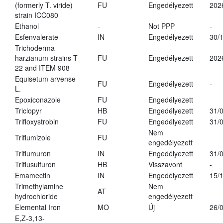
(formerly T. viride)
FU
Engedélyezett
202
strain ICC080
Ethanol
-
Not PPP
-
Esfenvalerate
IN
Engedélyezett
30/
Trichoderma
harzianum strains T-
FU
Engedélyezett
202
22 and ITEM 908
Equisetum arvense
FU
Engedélyezett
-
L.
Epoxiconazole
FU
Engedélyezett
Triclopyr
HB
Engedélyezett
31/
Trifloxystrobin
FU
Engedélyezett
31/
Nem
Triflumizole
FU
engedélyezett
Triflumuron
IN
Engedélyezett
31/
Triflusulfuron
HB
Visszavont
-
Emamectin
IN
Engedélyezett
15/
Trimethylamine
Nem
AT
hydrochloride
engedélyezett
Elemental Iron
MO
Új
26/
E,Z-3,13-