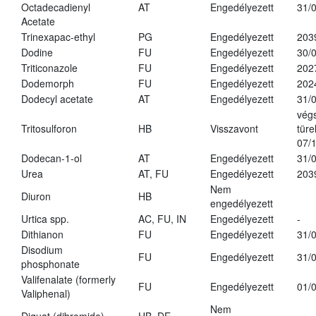
Octadecadienyl
AT
Engedélyezett
31/
Acetate
Trinexapac-ethyl
PG
Engedélyezett
203
Dodine
FU
Engedélyezett
30/
Triticonazole
FU
Engedélyezett
202
Dodemorph
FU
Engedélyezett
202
Dodecyl acetate
AT
Engedélyezett
31/
vég
Tritosulforon
HB
Visszavont
türe
07/
Dodecan-1-ol
AT
Engedélyezett
31/
Urea
AT, FU
Engedélyezett
203
Nem
Diuron
HB
engedélyezett
Urtica spp.
AC, FU, IN
Engedélyezett
-
Dithianon
FU
Engedélyezett
31/
Disodium
FU
Engedélyezett
31/
phosphonate
Valifenalate (formerly
FU
Engedélyezett
01/
Valiphenal)
Nem