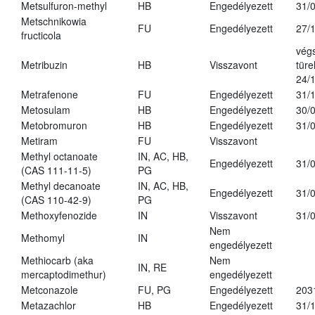
Metsulfuron-methyl
HB
Engedélyezett
31/
Metschnikowia
FU
Engedélyezett
27/
fructicola
vég
Metribuzin
HB
Visszavont
türe
24/
Metrafenone
FU
Engedélyezett
31/
Metosulam
HB
Engedélyezett
30/
Metobromuron
HB
Engedélyezett
31/
Metiram
FU
Visszavont
Methyl octanoate
IN, AC, HB,
Engedélyezett
31/
(CAS 111-11-5)
PG
Methyl decanoate
IN, AC, HB,
Engedélyezett
31/
(CAS 110-42-9)
PG
Methoxyfenozide
IN
Visszavont
31/
Nem
Methomyl
IN
engedélyezett
Methiocarb (aka
Nem
IN, RE
mercaptodimethur)
engedélyezett
Metconazole
FU, PG
Engedélyezett
203
Metazachlor
HB
Engedélyezett
31/