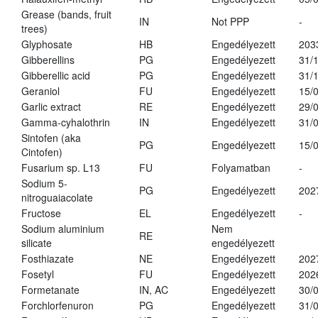
Grease (bands, fruit
IN
Not PPP
-
trees)
Glyphosate
HB
Engedélyezett
203
Gibberellins
PG
Engedélyezett
31/
Gibberellic acid
PG
Engedélyezett
31/
Geraniol
FU
Engedélyezett
15/
Garlic extract
RE
Engedélyezett
29/
Gamma-cyhalothrin
IN
Engedélyezett
31/
Sintofen (aka
PG
Engedélyezett
15/
Cintofen)
Fusarium sp. L13
FU
Folyamatban
-
Sodium 5-
PG
Engedélyezett
202
nitroguaiacolate
Fructose
EL
Engedélyezett
-
Sodium aluminium
Nem
RE
silicate
engedélyezett
Fosthiazate
NE
Engedélyezett
202
Fosetyl
FU
Engedélyezett
202
Formetanate
IN, AC
Engedélyezett
30/
Forchlorfenuron
PG
Engedélyezett
31/