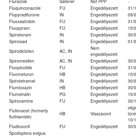
Flurazole
Safener
Not PPP
-
Fluquinconazole
FU
Engedélyezett
31/
Flupyradifurone
IN
Engedélyezett
09/
Fluoxastrobin
FU
Engedélyezett
31/
Fluopyram
FU
Engedélyezett
15/
Spinetoram
IN
Engedélyezett
30/
Spinosad
IN
Engedélyezett
01/
Nem
Spirodiclofen
AC, IN
engedélyezett
Spiromesifen
AC, IN
Engedélyezett
30/
Fluopicolide
FU
Engedélyezett
31/
Fluometuron
HB
Engedélyezett
15/
Spirotetramat
IN
Engedélyezett
30/
Flumioxazin
HB
Engedélyezett
30/
Flumetralin
PG
Engedélyezett
15/
Spiroxamine
FU
Engedélyezett
30/
vég
Flufenacet (formerly
HB
Visszavont
türe
fluthiamide)
10/
Fludioxonil
FU
Engedélyezett
30/
Spodoptera exigua