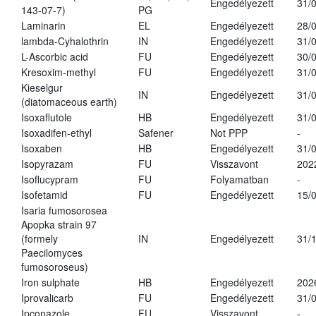
Engedélyezett
31/
143-07-7)
PG
Laminarin
EL
Engedélyezett
28/
lambda-Cyhalothrin
IN
Engedélyezett
31/
L-Ascorbic acid
FU
Engedélyezett
30/
Kresoxim-methyl
FU
Engedélyezett
31/
Kieselgur
IN
Engedélyezett
31/
(diatomaceous earth)
Isoxaflutole
HB
Engedélyezett
31/
Isoxadifen-ethyl
Safener
Not PPP
-
Isoxaben
HB
Engedélyezett
31/
Isopyrazam
FU
Visszavont
202
Isoflucypram
FU
Folyamatban
-
Isofetamid
FU
Engedélyezett
15/
Isaria fumosorosea
Apopka strain 97
(formely
IN
Engedélyezett
31/
Paecilomyces
fumosoroseus)
Iron sulphate
HB
Engedélyezett
202
Iprovalicarb
FU
Engedélyezett
31/
Ipconazole
FU
Visszavont
-