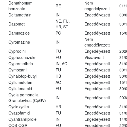
Denathonium
Nem
RE
01/
benzoate
engedélyezett
Deltamethrin
IN
Engedélyezett
30/
NE, FU,
Dazomet
Engedélyezett
30/
HB, ST
Daminozide
PG
Engedélyezett
15/
Nem
Cyromazine
IN
engedélyezett
Cyprodinil
FU
Engedélyezett
202
Cyproconazole
FU
Visszavont
31/
Cypermethrin
IN, AC
Engedélyezett
31/
Cymoxanil
FU
Engedélyezett
30/
Cyhalofop-butyl
HB
Engedélyezett
30/
Cyflumetofen
AC
Engedélyezett
15/
Cyflufenamid
FU
Engedélyezett
30/
Cydia pomonella
IN
Engedélyezett
203
Granulovirus (CpGV)
Cycloxydim
HB
Engedélyezett
31/
Cyazofamid
FU
Engedélyezett
31/
Cyantraniliprole
IN
Engedélyezett
14/
COS-OGA
FU
Engedélyezett
22/