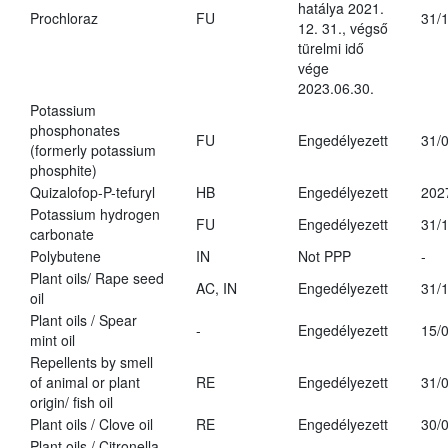
hatálya 2021.
Prochloraz
FU
31/
12. 31., végső
türelmi idő
vége
2023.06.30.
Potassium
phosphonates
FU
Engedélyezett
31/
(formerly potassium
phosphite)
Quizalofop-P-tefuryl
HB
Engedélyezett
202
Potassium hydrogen
FU
Engedélyezett
31/
carbonate
Polybutene
IN
Not PPP
-
Plant oils/ Rape seed
AC, IN
Engedélyezett
31/
oil
Plant oils / Spear
-
Engedélyezett
15/
mint oil
Repellents by smell
of animal or plant
RE
Engedélyezett
31/
origin/ fish oil
Plant oils / Clove oil
RE
Engedélyezett
30/
Plant oils / Citronella