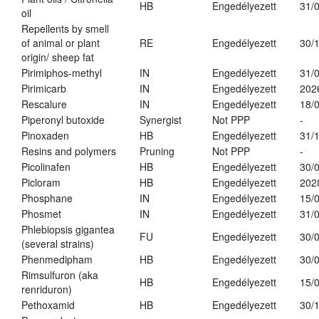
HB
Engedélyezett
31/
oil
Repellents by smell
of animal or plant
RE
Engedélyezett
30/
origin/ sheep fat
Pirimiphos-methyl
IN
Engedélyezett
31/
Pirimicarb
IN
Engedélyezett
202
Rescalure
IN
Engedélyezett
18/
Piperonyl butoxide
Synergist
Not PPP
-
Pinoxaden
HB
Engedélyezett
31/
Resins and polymers
Pruning
Not PPP
-
Picolinafen
HB
Engedélyezett
30/
Picloram
HB
Engedélyezett
202
Phosphane
IN
Engedélyezett
15/
Phosmet
IN
Engedélyezett
31/
Phlebiopsis gigantea
FU
Engedélyezett
30/
(several strains)
Phenmedipham
HB
Engedélyezett
30/
Rimsulfuron (aka
HB
Engedélyezett
15/
renriduron)
Pethoxamid
HB
Engedélyezett
30/