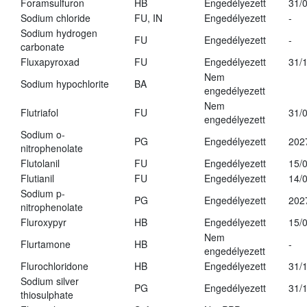
Foramsulfuron
HB
Engedélyezett
31/
Sodium chloride
FU, IN
Engedélyezett
-
Sodium hydrogen
FU
Engedélyezett
-
carbonate
Fluxapyroxad
FU
Engedélyezett
31/
Nem
Sodium hypochlorite
BA
engedélyezett
Nem
Flutriafol
FU
31/
engedélyezett
Sodium o-
PG
Engedélyezett
202
nitrophenolate
Flutolanil
FU
Engedélyezett
15/
Flutianil
FU
Engedélyezett
14/
Sodium p-
PG
Engedélyezett
202
nitrophenolate
Fluroxypyr
HB
Engedélyezett
15/
Nem
Flurtamone
HB
-
engedélyezett
Flurochloridone
HB
Engedélyezett
31/
Sodium silver
PG
Engedélyezett
31/
thiosulphate