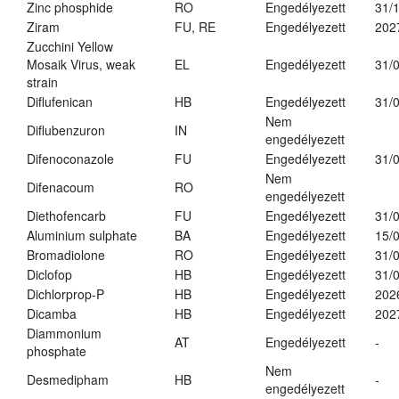
Zinc phosphide
RO
Engedélyezett
31/
Ziram
FU, RE
Engedélyezett
202
Zucchini Yellow
Mosaik Virus, weak
EL
Engedélyezett
31/
strain
Diflufenican
HB
Engedélyezett
31/
Nem
Diflubenzuron
IN
engedélyezett
Difenoconazole
FU
Engedélyezett
31/
Nem
Difenacoum
RO
engedélyezett
Diethofencarb
FU
Engedélyezett
31/
Aluminium sulphate
BA
Engedélyezett
15/
Bromadiolone
RO
Engedélyezett
31/
Diclofop
HB
Engedélyezett
31/
Dichlorprop-P
HB
Engedélyezett
202
Dicamba
HB
Engedélyezett
202
Diammonium
AT
Engedélyezett
-
phosphate
Nem
Desmedipham
HB
-
engedélyezett