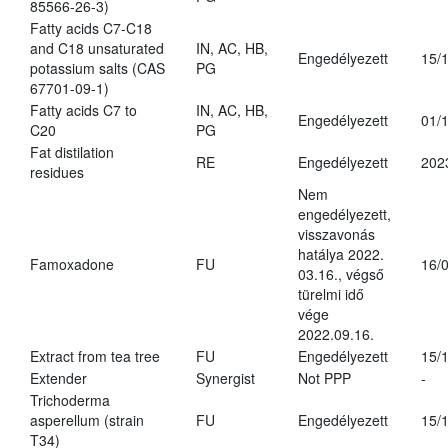
85566-26-3)
Fatty acids C7-C18
and C18 unsaturated
IN, AC, HB,
Engedélyezett
15/
potassium salts (CAS
PG
67701-09-1)
Fatty acids C7 to
IN, AC, HB,
Engedélyezett
01/
C20
PG
Fat distilation
RE
Engedélyezett
202
residues
Nem
engedélyezett,
visszavonás
hatálya 2022.
Famoxadone
FU
16/
03.16., végső
türelmi idő
vége
2022.09.16.
Extract from tea tree
FU
Engedélyezett
15/
Extender
Synergist
Not PPP
-
Trichoderma
asperellum (strain
FU
Engedélyezett
15/
T34)