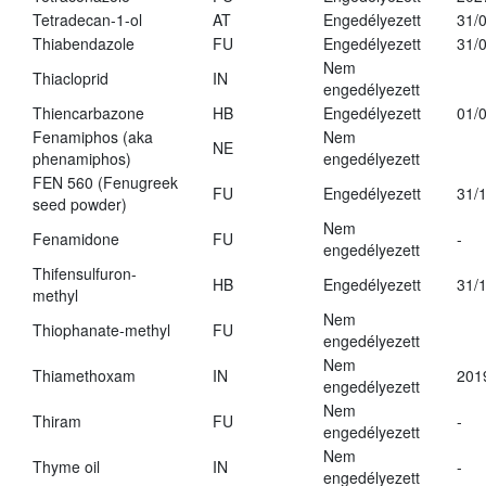
Tetradecan-1-ol
AT
Engedélyezett
31/
Thiabendazole
FU
Engedélyezett
31/
Nem
Thiacloprid
IN
engedélyezett
Thiencarbazone
HB
Engedélyezett
01/
Fenamiphos (aka
Nem
NE
phenamiphos)
engedélyezett
FEN 560 (Fenugreek
FU
Engedélyezett
31/
seed powder)
Nem
Fenamidone
FU
-
engedélyezett
Thifensulfuron-
HB
Engedélyezett
31/
methyl
Nem
Thiophanate-methyl
FU
engedélyezett
Nem
Thiamethoxam
IN
201
engedélyezett
Nem
Thiram
FU
-
engedélyezett
Nem
Thyme oil
IN
-
engedélyezett