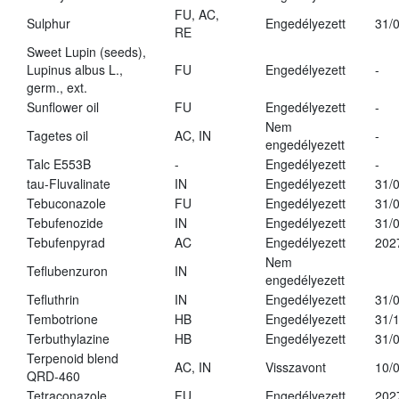
FU, AC,
Sulphur
Engedélyezett
31/
RE
Sweet Lupin (seeds),
Lupinus albus L.,
FU
Engedélyezett
-
germ., ext.
Sunflower oil
FU
Engedélyezett
-
Nem
Tagetes oil
AC, IN
-
engedélyezett
Talc E553B
-
Engedélyezett
-
tau-Fluvalinate
IN
Engedélyezett
31/
Tebuconazole
FU
Engedélyezett
31/
Tebufenozide
IN
Engedélyezett
31/
Tebufenpyrad
AC
Engedélyezett
202
Nem
Teflubenzuron
IN
engedélyezett
Tefluthrin
IN
Engedélyezett
31/
Tembotrione
HB
Engedélyezett
31/
Terbuthylazine
HB
Engedélyezett
31/
Terpenoid blend
AC, IN
Visszavont
10/
QRD-460
Tetraconazole
FU
Engedélyezett
202