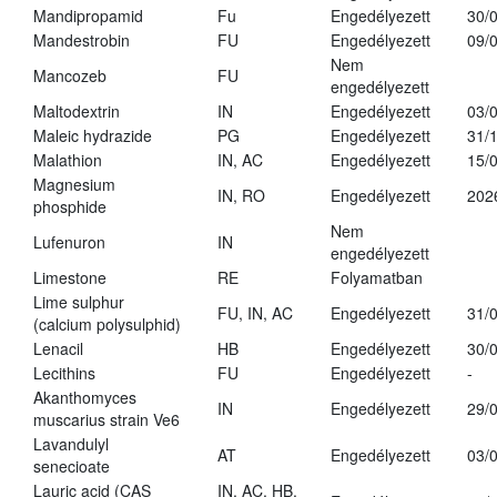
Mandipropamid
Fu
Engedélyezett
30/
Mandestrobin
FU
Engedélyezett
09/
Nem
Mancozeb
FU
engedélyezett
Maltodextrin
IN
Engedélyezett
03/
Maleic hydrazide
PG
Engedélyezett
31/
Malathion
IN, AC
Engedélyezett
15/
Magnesium
IN, RO
Engedélyezett
202
phosphide
Nem
Lufenuron
IN
engedélyezett
Limestone
RE
Folyamatban
Lime sulphur
FU, IN, AC
Engedélyezett
31/
(calcium polysulphid)
Lenacil
HB
Engedélyezett
30/
Lecithins
FU
Engedélyezett
-
Akanthomyces
IN
Engedélyezett
29/
muscarius strain Ve6
Lavandulyl
AT
Engedélyezett
03/
senecioate
Lauric acid (CAS
IN, AC, HB,