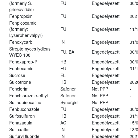
(formerly S.
FU
Engedélyezett
30/
griseoviridis)
Fenpropidin
FU
Engedélyezett
202
Fenpicoxamid
(formerly:
FU
Engedélyezett
11/
Lyserphenvalpyr)
Fenoxycarb
IN
Engedélyezett
31/
Streptomyces lydicus
FU, BA
Engedélyezett
30/
WYEC 108
Fenoxaprop-P
HB
Engedélyezett
30/
Fenhexamid
FU
Engedélyezett
31/
Sucrose
EL
Engedélyezett
-
Sulcotrione
HB
Engedélyezett
202
Fenclorim
Safener
Not PPP
-
Fenchlorazole-ethyl
Safener
Not PPP
-
Sulfaquinoxaline
Synergist
Not PPP
-
Fenbuconazole
FU
Engedélyezett
30/
Sulfosulfuron
HB
Engedélyezett
31/
Fenazaquin
AC
Engedélyezett
15/
Sulfoxaflor
IN
Engedélyezett
18/
Sulfuryl fluoride
IN
Engedélyezett
202