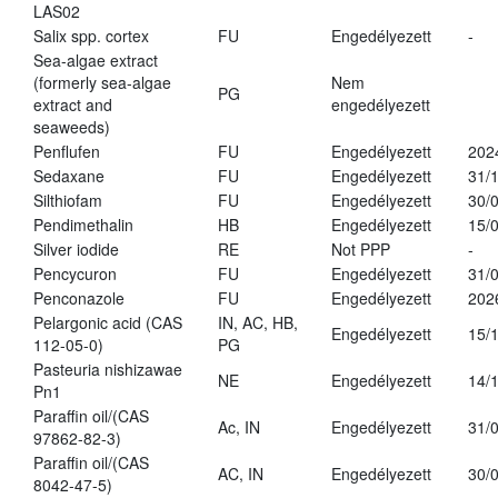
LAS02
Salix spp. cortex
FU
Engedélyezett
-
Sea-algae extract
(formerly sea-algae
Nem
PG
extract and
engedélyezett
seaweeds)
Penflufen
FU
Engedélyezett
202
Sedaxane
FU
Engedélyezett
31/
Silthiofam
FU
Engedélyezett
30/
Pendimethalin
HB
Engedélyezett
15/
Silver iodide
RE
Not PPP
-
Pencycuron
FU
Engedélyezett
31/
Penconazole
FU
Engedélyezett
202
Pelargonic acid (CAS
IN, AC, HB,
Engedélyezett
15/
112-05-0)
PG
Pasteuria nishizawae
NE
Engedélyezett
14/
Pn1
Paraffin oil/(CAS
Ac, IN
Engedélyezett
31/
97862-82-3)
Paraffin oil/(CAS
AC, IN
Engedélyezett
30/
8042-47-5)