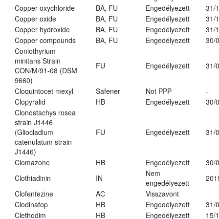
Copper oxychloride
BA, FU
Engedélyezett
31/
Copper oxide
BA, FU
Engedélyezett
31/
Copper hydroxide
BA, FU
Engedélyezett
31/
Copper compounds
BA, FU
Engedélyezett
30/
Coniothyrium
minitans Strain
FU
Engedélyezett
31/
CON/M/91-08 (DSM
9660)
Cloquintocet mexyl
Safener
Not PPP
-
Clopyralid
HB
Engedélyezett
30/
Clonostachys rosea
strain J1446
(Gliocladium
FU
Engedélyezett
31/
catenulatum strain
J1446)
Clomazone
HB
Engedélyezett
30/
Nem
Clothiadinin
IN
201
engedélyezett
Clofentezine
AC
Visszavont
Clodinafop
HB
Engedélyezett
31/
Clethodim
HB
Engedélyezett
15/