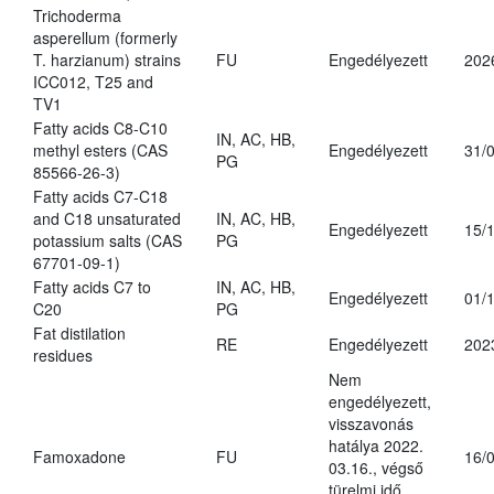
Trichoderma
asperellum (formerly
T. harzianum) strains
FU
Engedélyezett
202
ICC012, T25 and
TV1
Fatty acids C8-C10
IN, AC, HB,
methyl esters (CAS
Engedélyezett
31/
PG
85566-26-3)
Fatty acids C7-C18
and C18 unsaturated
IN, AC, HB,
Engedélyezett
15/
potassium salts (CAS
PG
67701-09-1)
Fatty acids C7 to
IN, AC, HB,
Engedélyezett
01/
C20
PG
Fat distilation
RE
Engedélyezett
202
residues
Nem
engedélyezett,
visszavonás
hatálya 2022.
Famoxadone
FU
16/
03.16., végső
türelmi idő