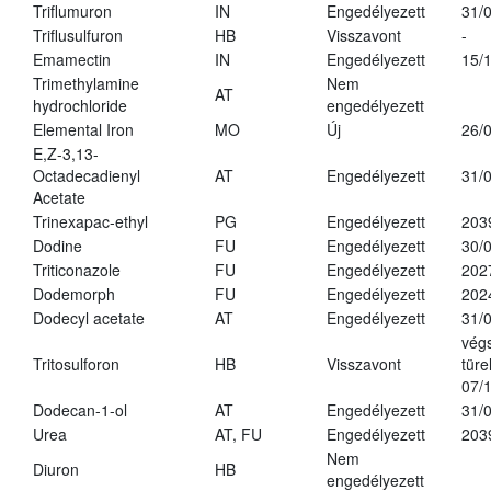
Triflumuron
IN
Engedélyezett
31/
Triflusulfuron
HB
Visszavont
-
Emamectin
IN
Engedélyezett
15/
Trimethylamine
Nem
AT
hydrochloride
engedélyezett
Elemental Iron
MO
Új
26/
E,Z-3,13-
Octadecadienyl
AT
Engedélyezett
31/
Acetate
Trinexapac-ethyl
PG
Engedélyezett
203
Dodine
FU
Engedélyezett
30/
Triticonazole
FU
Engedélyezett
202
Dodemorph
FU
Engedélyezett
202
Dodecyl acetate
AT
Engedélyezett
31/
vég
Tritosulforon
HB
Visszavont
türe
07/
Dodecan-1-ol
AT
Engedélyezett
31/
Urea
AT, FU
Engedélyezett
203
Nem
Diuron
HB
engedélyezett