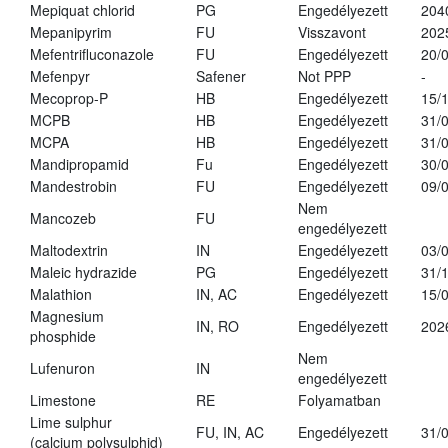
Mepiquat chlorid
PG
Engedélyezett
204
Mepanipyrim
FU
Visszavont
202
Mefentrifluconazole
FU
Engedélyezett
20/
Mefenpyr
Safener
Not PPP
-
Mecoprop-P
HB
Engedélyezett
15/
MCPB
HB
Engedélyezett
31/
MCPA
HB
Engedélyezett
31/
Mandipropamid
Fu
Engedélyezett
30/
Mandestrobin
FU
Engedélyezett
09/
Nem
Mancozeb
FU
engedélyezett
Maltodextrin
IN
Engedélyezett
03/
Maleic hydrazide
PG
Engedélyezett
31/
Malathion
IN, AC
Engedélyezett
15/
Magnesium
IN, RO
Engedélyezett
202
phosphide
Nem
Lufenuron
IN
engedélyezett
Limestone
RE
Folyamatban
Lime sulphur
FU, IN, AC
Engedélyezett
31/
(calcium polysulphid)