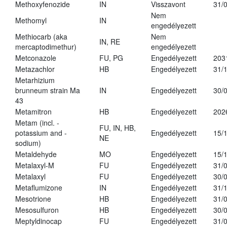
Methoxyfenozide
IN
Visszavont
31/
Nem
Methomyl
IN
engedélyezett
Methiocarb (aka
Nem
IN, RE
mercaptodimethur)
engedélyezett
Metconazole
FU, PG
Engedélyezett
203
Metazachlor
HB
Engedélyezett
31/
Metarhizium
brunneum strain Ma
IN
Engedélyezett
30/
43
Metamitron
HB
Engedélyezett
202
Metam (incl. -
FU, IN, HB,
potassium and -
Engedélyezett
15/
NE
sodium)
Metaldehyde
MO
Engedélyezett
15/
Metalaxyl-M
FU
Engedélyezett
31/
Metalaxyl
FU
Engedélyezett
30/
Metaflumizone
IN
Engedélyezett
31/
Mesotrione
HB
Engedélyezett
31/
Mesosulfuron
HB
Engedélyezett
30/
Meptyldinocap
FU
Engedélyezett
31/