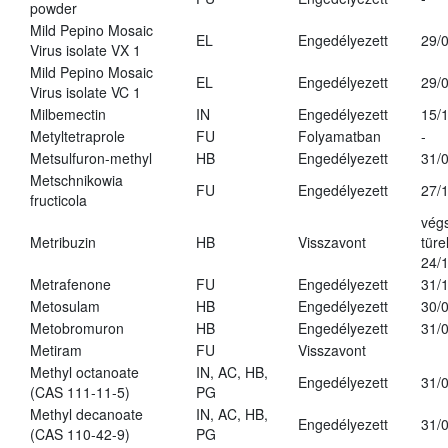
powder
Mild Pepino Mosaic
EL
Engedélyezett
29/
Virus isolate VX 1
Mild Pepino Mosaic
EL
Engedélyezett
29/
Virus isolate VC 1
Milbemectin
IN
Engedélyezett
15/
Metyltetraprole
FU
Folyamatban
-
Metsulfuron-methyl
HB
Engedélyezett
31/
Metschnikowia
FU
Engedélyezett
27/
fructicola
vég
Metribuzin
HB
Visszavont
türe
24/
Metrafenone
FU
Engedélyezett
31/
Metosulam
HB
Engedélyezett
30/
Metobromuron
HB
Engedélyezett
31/
Metiram
FU
Visszavont
Methyl octanoate
IN, AC, HB,
Engedélyezett
31/
(CAS 111-11-5)
PG
Methyl decanoate
IN, AC, HB,
Engedélyezett
31/
(CAS 110-42-9)
PG