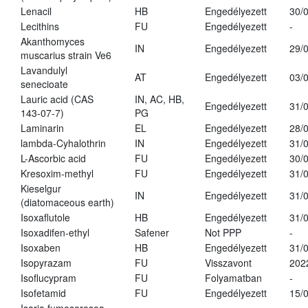
Lenacil
HB
Engedélyezett
30/
Lecithins
FU
Engedélyezett
-
Akanthomyces
IN
Engedélyezett
29/
muscarius strain Ve6
Lavandulyl
AT
Engedélyezett
03/
senecioate
Lauric acid (CAS
IN, AC, HB,
Engedélyezett
31/
143-07-7)
PG
Laminarin
EL
Engedélyezett
28/
lambda-Cyhalothrin
IN
Engedélyezett
31/
L-Ascorbic acid
FU
Engedélyezett
30/
Kresoxim-methyl
FU
Engedélyezett
31/
Kieselgur
IN
Engedélyezett
31/
(diatomaceous earth)
Isoxaflutole
HB
Engedélyezett
31/
Isoxadifen-ethyl
Safener
Not PPP
-
Isoxaben
HB
Engedélyezett
31/
Isopyrazam
FU
Visszavont
202
Isoflucypram
FU
Folyamatban
-
Isofetamid
FU
Engedélyezett
15/