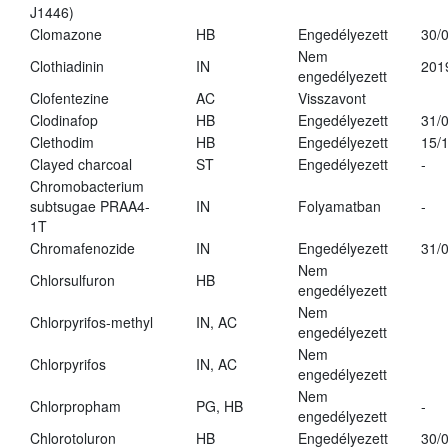
J1446)
Clomazone
HB
Engedélyezett
30/
Nem
Clothiadinin
IN
201
engedélyezett
Clofentezine
AC
Visszavont
Clodinafop
HB
Engedélyezett
31/
Clethodim
HB
Engedélyezett
15/
Clayed charcoal
ST
Engedélyezett
-
Chromobacterium
subtsugae PRAA4-
IN
Folyamatban
-
1T
Chromafenozide
IN
Engedélyezett
31/
Nem
Chlorsulfuron
HB
engedélyezett
Nem
Chlorpyrifos-methyl
IN, AC
engedélyezett
Nem
Chlorpyrifos
IN, AC
engedélyezett
Nem
Chlorpropham
PG, HB
-
engedélyezett
Chlorotoluron
HB
Engedélyezett
30/