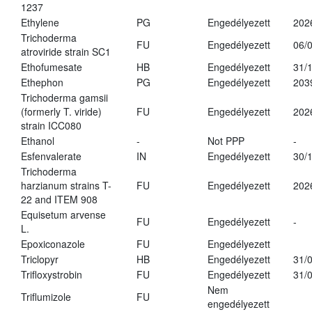
1237
Ethylene
PG
Engedélyezett
202
Trichoderma
FU
Engedélyezett
06/
atroviride strain SC1
Ethofumesate
HB
Engedélyezett
31/
Ethephon
PG
Engedélyezett
203
Trichoderma gamsii
(formerly T. viride)
FU
Engedélyezett
202
strain ICC080
Ethanol
-
Not PPP
-
Esfenvalerate
IN
Engedélyezett
30/
Trichoderma
harzianum strains T-
FU
Engedélyezett
202
22 and ITEM 908
Equisetum arvense
FU
Engedélyezett
-
L.
Epoxiconazole
FU
Engedélyezett
Triclopyr
HB
Engedélyezett
31/
Trifloxystrobin
FU
Engedélyezett
31/
Nem
Triflumizole
FU
engedélyezett