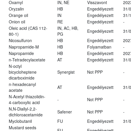
Oxamyl
IN, NE
Visszavont
202
Oryzalin
HB
Engedélyezett
31/
Orange oil
IN
Engedélyezett
31/
Onion oil
RE
Engedélyezett
-
Oleic acid (CAS 112-
IN, AC, HB,
Engedélyezett
31/
80-1)
PG
Nicosulfuron
HB
Engedélyezett
202
Napropamide-M
HB
Folyamatban
-
Napropamide
HB
Engedélyezett
202
n-Tetradecylacetate
AT
Engedélyezett
31/
N-octyl
bicycloheptene
Synergist
Not PPP
-
dicarboximide
n-hexadecanyl
AT
Engedélyezett
31/
acetate
N-Acetyl thiazolidin-
-
Not PPP
-
4-carboxylic acid
N,N-Diallyl-2,2-
Safener
Not PPP
-
dichloroacetamide
Myclobutanil
FU
Engedélyezett
31/
Mustard seeds
FU
Engedélyezett
-