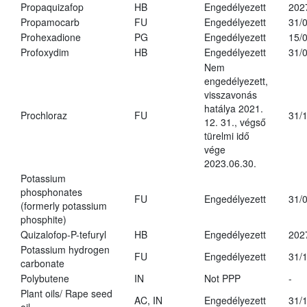
Propaquizafop
HB
Engedélyezett
202
Propamocarb
FU
Engedélyezett
31/
Prohexadione
PG
Engedélyezett
15/
Profoxydim
HB
Engedélyezett
31/
Nem
engedélyezett,
visszavonás
hatálya 2021.
Prochloraz
FU
31/
12. 31., végső
türelmi idő
vége
2023.06.30.
Potassium
phosphonates
FU
Engedélyezett
31/
(formerly potassium
phosphite)
Quizalofop-P-tefuryl
HB
Engedélyezett
202
Potassium hydrogen
FU
Engedélyezett
31/
carbonate
Polybutene
IN
Not PPP
-
Plant oils/ Rape seed
AC, IN
Engedélyezett
31/