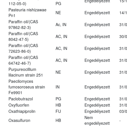
Engedélyezett
15/
112-05-0)
PG
Pasteuria nishizawae
NE
Engedélyezett
14/
Pn1
Paraffin oil/(CAS
Ac, IN
Engedélyezett
31/
97862-82-3)
Paraffin oil/(CAS
AC, IN
Engedélyezett
30/
8042-47-5)
Paraffin oil/(CAS
AC, IN
Engedélyezett
31/
72623-86-0)
Paraffin oil/(CAS
AC, IN
Engedélyezett
31/
64742-46-7)
Purpureocillium
NE
Engedélyezett
31/
lilacinum strain 251
Paecilomyces
fumosoroseus strain
IN
Engedélyezett
31/
Fe9901
Paclobutrazol
PG
Engedélyezett
31/
Oxyfluorfen
HB
Engedélyezett
31/
Oxathiapiprolin
FU
Engedélyezett
03/
Nem
Oxasulfuron
HB
-
engedélyezett