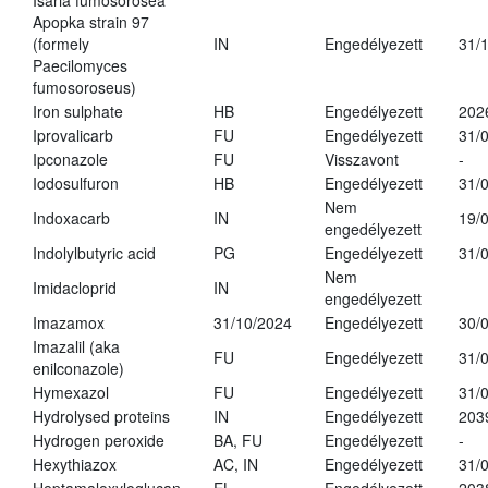
Isaria fumosorosea
Apopka strain 97
(formely
IN
Engedélyezett
31/
Paecilomyces
fumosoroseus)
Iron sulphate
HB
Engedélyezett
202
Iprovalicarb
FU
Engedélyezett
31/
Ipconazole
FU
Visszavont
-
Iodosulfuron
HB
Engedélyezett
31/
Nem
Indoxacarb
IN
19/
engedélyezett
Indolylbutyric acid
PG
Engedélyezett
31/
Nem
Imidacloprid
IN
engedélyezett
Imazamox
31/10/2024
Engedélyezett
30/
Imazalil (aka
FU
Engedélyezett
31/
enilconazole)
Hymexazol
FU
Engedélyezett
31/
Hydrolysed proteins
IN
Engedélyezett
203
Hydrogen peroxide
BA, FU
Engedélyezett
-
Hexythiazox
AC, IN
Engedélyezett
31/