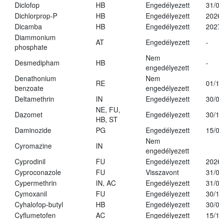
Diclofop
HB
Engedélyezett
31/
Dichlorprop-P
HB
Engedélyezett
202
Dicamba
HB
Engedélyezett
202
Diammonium
AT
Engedélyezett
-
phosphate
Nem
Desmedipham
HB
-
engedélyezett
Denathonium
Nem
RE
01/
benzoate
engedélyezett
Deltamethrin
IN
Engedélyezett
30/
NE, FU,
Dazomet
Engedélyezett
30/
HB, ST
Daminozide
PG
Engedélyezett
15/
Nem
Cyromazine
IN
engedélyezett
Cyprodinil
FU
Engedélyezett
202
Cyproconazole
FU
Visszavont
31/
Cypermethrin
IN, AC
Engedélyezett
31/
Cymoxanil
FU
Engedélyezett
30/
Cyhalofop-butyl
HB
Engedélyezett
30/
Cyflumetofen
AC
Engedélyezett
15/