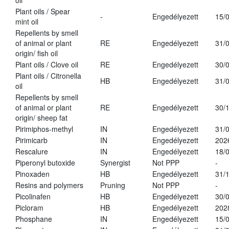
oil
Plant oils / Spear
-
Engedélyezett
15/
mint oil
Repellents by smell
of animal or plant
RE
Engedélyezett
31/
origin/ fish oil
Plant oils / Clove oil
RE
Engedélyezett
30/
Plant oils / Citronella
HB
Engedélyezett
31/
oil
Repellents by smell
of animal or plant
RE
Engedélyezett
30/
origin/ sheep fat
Pirimiphos-methyl
IN
Engedélyezett
31/
Pirimicarb
IN
Engedélyezett
202
Rescalure
IN
Engedélyezett
18/
Piperonyl butoxide
Synergist
Not PPP
-
Pinoxaden
HB
Engedélyezett
31/
Resins and polymers
Pruning
Not PPP
-
Picolinafen
HB
Engedélyezett
30/
Picloram
HB
Engedélyezett
202
Phosphane
IN
Engedélyezett
15/