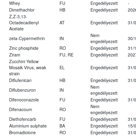
Whey
FU
Engedélyezett
-
Dimethachlor
HB
Engedélyezett
202
Z,Z-3,13-
Octadecadienyl
AT
Engedélyezett
31/
Acetate
Nem
zeta-Cypermethrin
IN
30/
engedélyezett
Zinc phosphide
RO
Engedélyezett
31/
Ziram
FU, RE
Engedélyezett
202
Zucchini Yellow
Mosaik Virus, weak
EL
Engedélyezett
31/
strain
Diflufenican
HB
Engedélyezett
31/
Nem
Diflubenzuron
IN
engedélyezett
Difenoconazole
FU
Engedélyezett
31/
Nem
Difenacoum
RO
engedélyezett
Diethofencarb
FU
Engedélyezett
31/
Aluminium sulphate
BA
Engedélyezett
15/
Bromadiolone
RO
Engedélyezett
31/