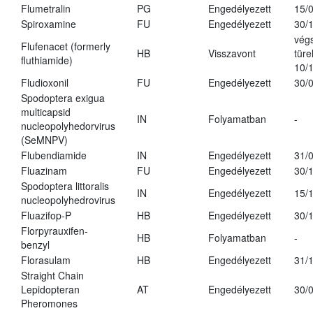
Flumetralin
PG
Engedélyezett
15/
Spiroxamine
FU
Engedélyezett
30/
vég
Flufenacet (formerly
HB
Visszavont
türe
fluthiamide)
10/
Fludioxonil
FU
Engedélyezett
30/
Spodoptera exigua
multicapsid
IN
Folyamatban
-
nucleopolyhedorvirus
(SeMNPV)
Flubendiamide
IN
Engedélyezett
31/
Fluazinam
FU
Engedélyezett
30/
Spodoptera littoralis
IN
Engedélyezett
15/
nucleopolyhedrovirus
Fluazifop-P
HB
Engedélyezett
30/
Florpyrauxifen-
HB
Folyamatban
-
benzyl
Florasulam
HB
Engedélyezett
31/
Straight Chain
Lepidopteran
AT
Engedélyezett
30/
Pheromones