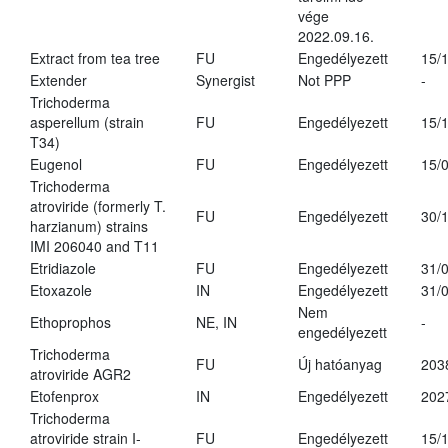
vége
2022.09.16.
Extract from tea tree
FU
Engedélyezett
15/
Extender
Synergist
Not PPP
-
Trichoderma
asperellum (strain
FU
Engedélyezett
15/
T34)
Eugenol
FU
Engedélyezett
15/
Trichoderma
atroviride (formerly T.
FU
Engedélyezett
30/
harzianum) strains
IMI 206040 and T11
Etridiazole
FU
Engedélyezett
31/
Etoxazole
IN
Engedélyezett
31/
Nem
Ethoprophos
NE, IN
-
engedélyezett
Trichoderma
FU
Új hatóanyag
203
atroviride AGR2
Etofenprox
IN
Engedélyezett
202
Trichoderma
atroviride strain I-
FU
Engedélyezett
15/