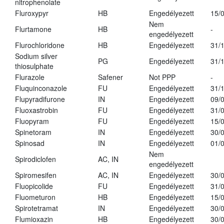
nitrophenolate
Fluroxypyr
HB
Engedélyezett
15/
Nem
Flurtamone
HB
-
engedélyezett
Flurochloridone
HB
Engedélyezett
31/
Sodium silver
PG
Engedélyezett
31/
thiosulphate
Flurazole
Safener
Not PPP
-
Fluquinconazole
FU
Engedélyezett
31/
Flupyradifurone
IN
Engedélyezett
09/
Fluoxastrobin
FU
Engedélyezett
31/
Fluopyram
FU
Engedélyezett
15/
Spinetoram
IN
Engedélyezett
30/
Spinosad
IN
Engedélyezett
01/
Nem
Spirodiclofen
AC, IN
engedélyezett
Spiromesifen
AC, IN
Engedélyezett
30/
Fluopicolide
FU
Engedélyezett
31/
Fluometuron
HB
Engedélyezett
15/
Spirotetramat
IN
Engedélyezett
30/
Flumioxazin
HB
Engedélyezett
30/