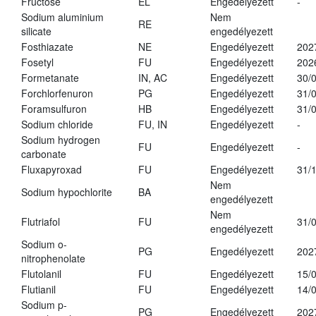
Fructose
EL
Engedélyezett
-
Sodium aluminium
Nem
RE
silicate
engedélyezett
Fosthiazate
NE
Engedélyezett
202
Fosetyl
FU
Engedélyezett
202
Formetanate
IN, AC
Engedélyezett
30/
Forchlorfenuron
PG
Engedélyezett
31/
Foramsulfuron
HB
Engedélyezett
31/
Sodium chloride
FU, IN
Engedélyezett
-
Sodium hydrogen
FU
Engedélyezett
-
carbonate
Fluxapyroxad
FU
Engedélyezett
31/
Nem
Sodium hypochlorite
BA
engedélyezett
Nem
Flutriafol
FU
31/
engedélyezett
Sodium o-
PG
Engedélyezett
202
nitrophenolate
Flutolanil
FU
Engedélyezett
15/
Flutianil
FU
Engedélyezett
14/
Sodium p-
PG
Engedélyezett
202