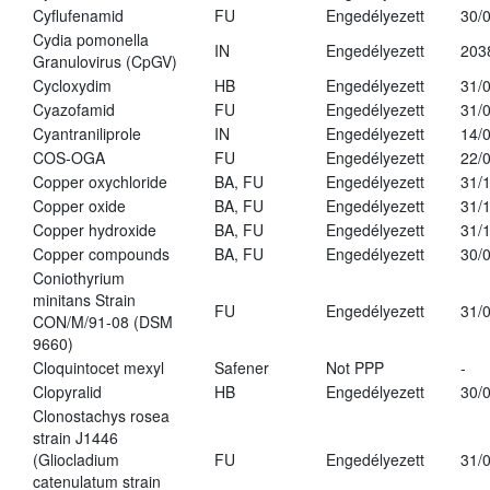
Cyflufenamid
FU
Engedélyezett
30/
Cydia pomonella
IN
Engedélyezett
203
Granulovirus (CpGV)
Cycloxydim
HB
Engedélyezett
31/
Cyazofamid
FU
Engedélyezett
31/
Cyantraniliprole
IN
Engedélyezett
14/
COS-OGA
FU
Engedélyezett
22/
Copper oxychloride
BA, FU
Engedélyezett
31/
Copper oxide
BA, FU
Engedélyezett
31/
Copper hydroxide
BA, FU
Engedélyezett
31/
Copper compounds
BA, FU
Engedélyezett
30/
Coniothyrium
minitans Strain
FU
Engedélyezett
31/
CON/M/91-08 (DSM
9660)
Cloquintocet mexyl
Safener
Not PPP
-
Clopyralid
HB
Engedélyezett
30/
Clonostachys rosea
strain J1446
(Gliocladium
FU
Engedélyezett
31/
catenulatum strain