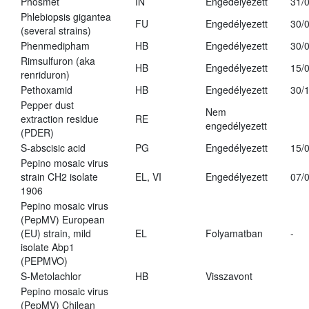
Phosmet
IN
Engedélyezett
31/
Phlebiopsis gigantea
FU
Engedélyezett
30/
(several strains)
Phenmedipham
HB
Engedélyezett
30/
Rimsulfuron (aka
HB
Engedélyezett
15/
renriduron)
Pethoxamid
HB
Engedélyezett
30/
Pepper dust
Nem
extraction residue
RE
engedélyezett
(PDER)
S-abscisic acid
PG
Engedélyezett
15/
Pepino mosaic virus
strain CH2 isolate
EL, VI
Engedélyezett
07/
1906
Pepino mosaic virus
(PepMV) European
(EU) strain, mild
EL
Folyamatban
-
isolate Abp1
(PEPMVO)
S-Metolachlor
HB
Visszavont
Pepino mosaic virus
(PepMV) Chilean