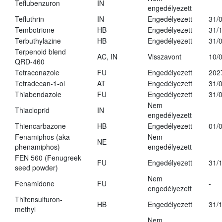
Teflubenzuron
IN
engedélyezett
Tefluthrin
IN
Engedélyezett
31/
Tembotrione
HB
Engedélyezett
31/
Terbuthylazine
HB
Engedélyezett
31/
Terpenoid blend
AC, IN
Visszavont
10/
QRD-460
Tetraconazole
FU
Engedélyezett
202
Tetradecan-1-ol
AT
Engedélyezett
31/
Thiabendazole
FU
Engedélyezett
31/
Nem
Thiacloprid
IN
engedélyezett
Thiencarbazone
HB
Engedélyezett
01/
Fenamiphos (aka
Nem
NE
phenamiphos)
engedélyezett
FEN 560 (Fenugreek
FU
Engedélyezett
31/
seed powder)
Nem
Fenamidone
FU
-
engedélyezett
Thifensulfuron-
HB
Engedélyezett
31/
methyl
Nem