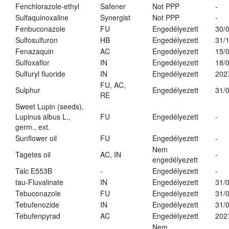
Fenchlorazole-ethyl
Safener
Not PPP
-
Sulfaquinoxaline
Synergist
Not PPP
-
Fenbuconazole
FU
Engedélyezett
30/
Sulfosulfuron
HB
Engedélyezett
31/
Fenazaquin
AC
Engedélyezett
15/
Sulfoxaflor
IN
Engedélyezett
18/
Sulfuryl fluoride
IN
Engedélyezett
202
FU, AC,
Sulphur
Engedélyezett
31/
RE
Sweet Lupin (seeds),
Lupinus albus L.,
FU
Engedélyezett
-
germ., ext.
Sunflower oil
FU
Engedélyezett
-
Nem
Tagetes oil
AC, IN
-
engedélyezett
Talc E553B
-
Engedélyezett
-
tau-Fluvalinate
IN
Engedélyezett
31/
Tebuconazole
FU
Engedélyezett
31/
Tebufenozide
IN
Engedélyezett
31/
Tebufenpyrad
AC
Engedélyezett
202
Nem