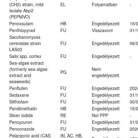
(CH2) strain, mild
EL
Folyamatban
-
isolate Abp2
(PEPMVO)
Penoxsulam
HB
Engedélyezett
15/
Penthiopyrad
FU
Visszavont
31/
Saccharomyces
cerevisiae strain
FU
Engedélyezett
06/
LAS02
Salix spp. cortex
FU
Engedélyezett
-
Sea-algae extract
(formerly sea-algae
Nem
PG
extract and
engedélyezett
seaweeds)
Penflufen
FU
Engedélyezett
202
Sedaxane
FU
Engedélyezett
31/
Silthiofam
FU
Engedélyezett
30/
Pendimethalin
HB
Engedélyezett
15/
Silver iodide
RE
Not PPP
-
Pencycuron
FU
Engedélyezett
31/
Penconazole
FU
Engedélyezett
202
Pelargonic acid (CAS
IN, AC, HB,