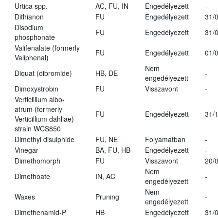
Urtica spp.
AC, FU, IN
Engedélyezett
-
Dithianon
FU
Engedélyezett
31/
Disodium
FU
Engedélyezett
31/
phosphonate
Valifenalate (formerly
FU
Engedélyezett
01/
Valiphenal)
Nem
Diquat (dibromide)
HB, DE
-
engedélyezett
Dimoxystrobin
FU
Visszavont
-
Verticillium albo-
atrum (formerly
FU
Engedélyezett
31/
Verticillium dahliae)
strain WCS850
Dimethyl disulphide
FU, NE
Folyamatban
-
Vinegar
BA, FU, HB
Engedélyezett
-
Dimethomorph
FU
Visszavont
20/
Nem
Dimethoate
IN, AC
-
engedélyezett
Nem
Waxes
Pruning
-
engedélyezett
Dimethenamid-P
HB
Engedélyezett
31/