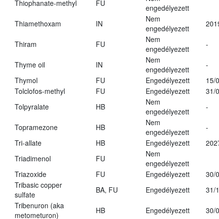
Thiophanate-methyl
FU
engedélyezett
Nem
Thiamethoxam
IN
201
engedélyezett
Nem
Thiram
FU
-
engedélyezett
Nem
Thyme oil
IN
-
engedélyezett
Thymol
FU
Engedélyezett
15/
Tolclofos-methyl
FU
Engedélyezett
31/
Nem
Tolpyralate
HB
-
engedélyezett
Nem
Topramezone
HB
-
engedélyezett
Tri-allate
HB
Engedélyezett
202
Nem
Triadimenol
FU
engedélyezett
Triazoxide
FU
Engedélyezett
30/
Tribasic copper
BA, FU
Engedélyezett
31/
sulfate
Tribenuron (aka
HB
Engedélyezett
30/
metometuron)