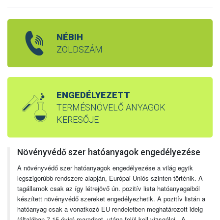
NÉBIH
ZÖLDSZÁM
ENGEDÉLYEZETT
TERMÉSNÖVELŐ ANYAGOK
KERESŐJE
Növényvédő szer hatóanyagok engedélyezése
A növényvédő szer hatóanyagok engedélyezése a világ egyik
legszigorúbb rendszere alapján, Európai Uniós szinten történik. A
tagállamok csak az így létrejövő ún. pozitív lista hatóanyagaiból
készített növényvédő szereket engedélyezhetik. A pozitív listán a
hatóanyag csak a vonatkozó EU rendeletben meghatározott ideig
(általában 7-15 évig) maradhat, utána felül kell vizsgálni. A