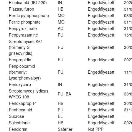
Flonicamid (IKI-220)
IN
Engedélyezett
202
Flazasulfuron
HB
Engedélyezett
31/
Ferric pyrophosphate
MO
Engedélyezett
03/
Ferric phosphate
MO
Engedélyezett
31/
Fenpyroximate
AC
Engedélyezett
31/
Fenpyrazamine
FU
Engedélyezett
15/
Streptomyces K61
(formerly S.
FU
Engedélyezett
30/
griseoviridis)
Fenpropidin
FU
Engedélyezett
202
Fenpicoxamid
(formerly:
FU
Engedélyezett
11/
Lyserphenvalpyr)
Fenoxycarb
IN
Engedélyezett
31/
Streptomyces lydicus
FU, BA
Engedélyezett
30/
WYEC 108
Fenoxaprop-P
HB
Engedélyezett
30/
Fenhexamid
FU
Engedélyezett
31/
Sucrose
EL
Engedélyezett
-
Sulcotrione
HB
Engedélyezett
202
Fenclorim
Safener
Not PPP
-