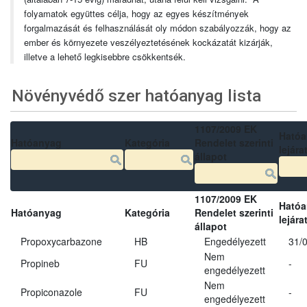
folyamatok együttes célja, hogy az egyes készítmények
forgalmazását és felhasználását oly módon szabályozzák, hogy az
ember és környezete veszélyeztetésének kockázatát kizárják,
illetve a lehető legkisebbre csökkentsék.
Növényvédő szer hatóanyag lista
1107/2009 EK
Ható
Hatóanyag
Kategória
Rendelet szerinti
lejára
állapot
1107/2009 EK
Ható
Hatóanyag
Kategória
Rendelet szerinti
lejára
állapot
Propoxycarbazone
HB
Engedélyezett
31/
Nem
Propineb
FU
-
engedélyezett
Nem
Propiconazole
FU
-
engedélyezett