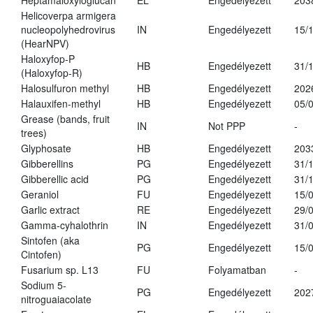
Heptamaloxyloglucan
EL
Engedélyezett
203
Helicoverpa armigera
nucleopolyhedrovirus
IN
Engedélyezett
15/
(HearNPV)
Haloxyfop-P
HB
Engedélyezett
31/
(Haloxyfop-R)
Halosulfuron methyl
HB
Engedélyezett
202
Halauxifen-methyl
HB
Engedélyezett
05/
Grease (bands, fruit
IN
Not PPP
-
trees)
Glyphosate
HB
Engedélyezett
203
Gibberellins
PG
Engedélyezett
31/
Gibberellic acid
PG
Engedélyezett
31/
Geraniol
FU
Engedélyezett
15/
Garlic extract
RE
Engedélyezett
29/
Gamma-cyhalothrin
IN
Engedélyezett
31/
Sintofen (aka
PG
Engedélyezett
15/
Cintofen)
Fusarium sp. L13
FU
Folyamatban
-
Sodium 5-
PG
Engedélyezett
202
nitroguaiacolate