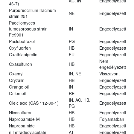
AC, IN
Engedélyezett
46-7)
Purpureocillium lilacinum
NE
Engedélyezett
strain 251
Paecilomyces
fumosoroseus strain
IN
Engedélyezett
Fe9901
Paclobutrazol
PG
Engedélyezett
Oxyfluorfen
HB
Engedélyezett
Oxathiapiprolin
FU
Engedélyezett
Nem
Oxasulfuron
HB
engedélyezett
Oxamyl
IN, NE
Visszavont
Oryzalin
HB
Engedélyezett
Orange oil
IN
Engedélyezett
Onion oil
RE
Engedélyezett
IN, AC, HB,
Oleic acid (CAS 112-80-1)
Engedélyezett
PG
Nicosulfuron
HB
Engedélyezett
Napropamide-M
HB
Folyamatban
Napropamide
HB
Engedélyezett
n-Tetradecylacetate
AT
Engedélyezett