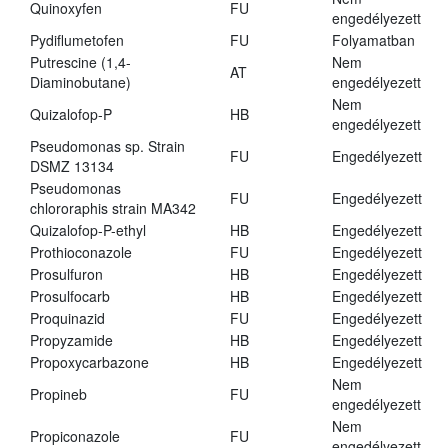
Quinoxyfen
FU
engedélyezett
Pydiflumetofen
FU
Folyamatban
Putrescine (1,4-
Nem
AT
Diaminobutane)
engedélyezett
Nem
Quizalofop-P
HB
engedélyezett
Pseudomonas sp. Strain
FU
Engedélyezett
DSMZ 13134
Pseudomonas
FU
Engedélyezett
chlororaphis strain MA342
Quizalofop-P-ethyl
HB
Engedélyezett
Prothioconazole
FU
Engedélyezett
Prosulfuron
HB
Engedélyezett
Prosulfocarb
HB
Engedélyezett
Proquinazid
FU
Engedélyezett
Propyzamide
HB
Engedélyezett
Propoxycarbazone
HB
Engedélyezett
Nem
Propineb
FU
engedélyezett
Nem
Propiconazole
FU
engedélyezett