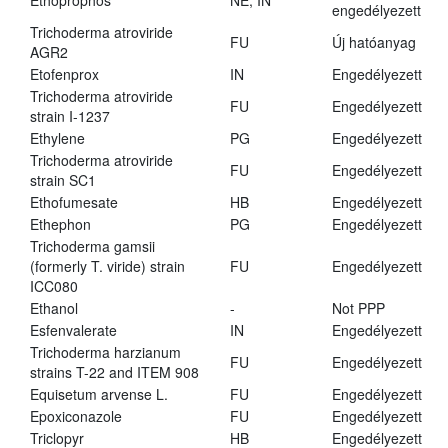
Ethoprophos
NE, IN
engedélyezett
Trichoderma atroviride
FU
Új hatóanyag
AGR2
Etofenprox
IN
Engedélyezett
Trichoderma atroviride
FU
Engedélyezett
strain I-1237
Ethylene
PG
Engedélyezett
Trichoderma atroviride
FU
Engedélyezett
strain SC1
Ethofumesate
HB
Engedélyezett
Ethephon
PG
Engedélyezett
Trichoderma gamsii
(formerly T. viride) strain
FU
Engedélyezett
ICC080
Ethanol
-
Not PPP
Esfenvalerate
IN
Engedélyezett
Trichoderma harzianum
FU
Engedélyezett
strains T-22 and ITEM 908
Equisetum arvense L.
FU
Engedélyezett
Epoxiconazole
FU
Engedélyezett
Triclopyr
HB
Engedélyezett