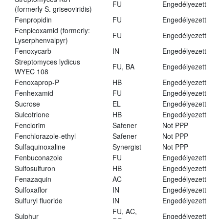
FU
Engedélyezett
(formerly S. griseoviridis)
Fenpropidin
FU
Engedélyezett
Fenpicoxamid (formerly:
FU
Engedélyezett
Lyserphenvalpyr)
Fenoxycarb
IN
Engedélyezett
Streptomyces lydicus
FU, BA
Engedélyezett
WYEC 108
Fenoxaprop-P
HB
Engedélyezett
Fenhexamid
FU
Engedélyezett
Sucrose
EL
Engedélyezett
Sulcotrione
HB
Engedélyezett
Fenclorim
Safener
Not PPP
Fenchlorazole-ethyl
Safener
Not PPP
Sulfaquinoxaline
Synergist
Not PPP
Fenbuconazole
FU
Engedélyezett
Sulfosulfuron
HB
Engedélyezett
Fenazaquin
AC
Engedélyezett
Sulfoxaflor
IN
Engedélyezett
Sulfuryl fluoride
IN
Engedélyezett
FU, AC,
Sulphur
Engedélyezett