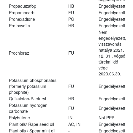
Propaquizafop
HB
Engedélyezett
Propamocarb
FU
Engedélyezett
Prohexadione
PG
Engedélyezett
Profoxydim
HB
Engedélyezett
Nem
engedélyezett,
visszavonás
hatálya 2021.
Prochloraz
FU
12. 31., végső
türelmi idő
vége
2023.06.30.
Potassium phosphonates
(formerly potassium
FU
Engedélyezett
phosphite)
Quizalofop-P-tefuryl
HB
Engedélyezett
Potassium hydrogen
FU
Engedélyezett
carbonate
Polybutene
IN
Not PPP
Plant oils/ Rape seed oil
AC, IN
Engedélyezett
Plant oils / Spear mint oil
-
Engedélyezett