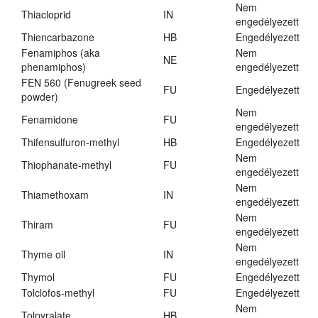
Nem
Thiacloprid
IN
engedélyezett
Thiencarbazone
HB
Engedélyezett
Fenamiphos (aka
Nem
NE
phenamiphos)
engedélyezett
FEN 560 (Fenugreek seed
FU
Engedélyezett
powder)
Nem
Fenamidone
FU
engedélyezett
Thifensulfuron-methyl
HB
Engedélyezett
Nem
Thiophanate-methyl
FU
engedélyezett
Nem
Thiamethoxam
IN
engedélyezett
Nem
Thiram
FU
engedélyezett
Nem
Thyme oil
IN
engedélyezett
Thymol
FU
Engedélyezett
Tolclofos-methyl
FU
Engedélyezett
Nem
Tolpyralate
HB