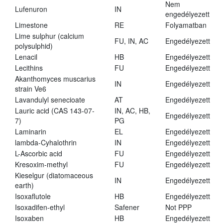
Nem
Lufenuron
IN
engedélyezett
Limestone
RE
Folyamatban
Lime sulphur (calcium
FU, IN, AC
Engedélyezett
polysulphid)
Lenacil
HB
Engedélyezett
Lecithins
FU
Engedélyezett
Akanthomyces muscarius
IN
Engedélyezett
strain Ve6
Lavandulyl senecioate
AT
Engedélyezett
Lauric acid (CAS 143-07-
IN, AC, HB,
Engedélyezett
7)
PG
Laminarin
EL
Engedélyezett
lambda-Cyhalothrin
IN
Engedélyezett
L-Ascorbic acid
FU
Engedélyezett
Kresoxim-methyl
FU
Engedélyezett
Kieselgur (diatomaceous
IN
Engedélyezett
earth)
Isoxaflutole
HB
Engedélyezett
Isoxadifen-ethyl
Safener
Not PPP
Isoxaben
HB
Engedélyezett