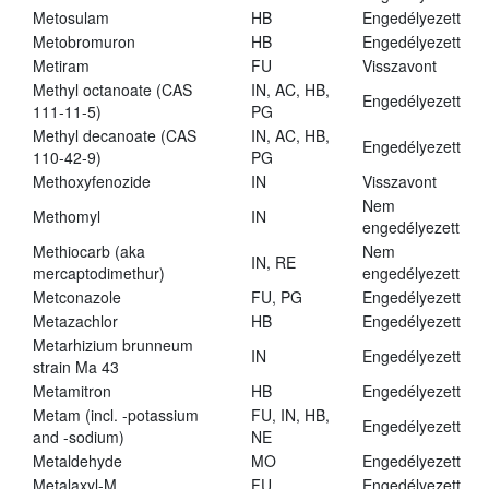
Metosulam
HB
Engedélyezett
Metobromuron
HB
Engedélyezett
Metiram
FU
Visszavont
Methyl octanoate (CAS
IN, AC, HB,
Engedélyezett
111-11-5)
PG
Methyl decanoate (CAS
IN, AC, HB,
Engedélyezett
110-42-9)
PG
Methoxyfenozide
IN
Visszavont
Nem
Methomyl
IN
engedélyezett
Methiocarb (aka
Nem
IN, RE
mercaptodimethur)
engedélyezett
Metconazole
FU, PG
Engedélyezett
Metazachlor
HB
Engedélyezett
Metarhizium brunneum
IN
Engedélyezett
strain Ma 43
Metamitron
HB
Engedélyezett
Metam (incl. -potassium
FU, IN, HB,
Engedélyezett
and -sodium)
NE
Metaldehyde
MO
Engedélyezett
Metalaxyl-M
FU
Engedélyezett