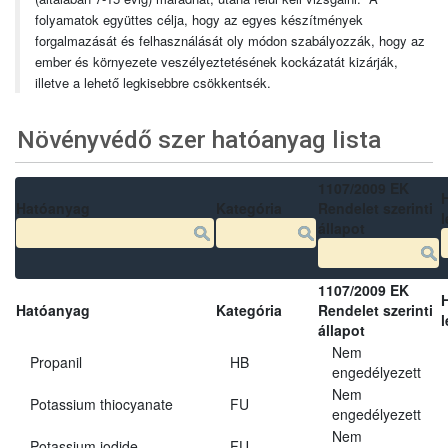
folyamatok együttes célja, hogy az egyes készítmények
forgalmazását és felhasználását oly módon szabályozzák, hogy az
ember és környezete veszélyeztetésének kockázatát kizárják,
illetve a lehető legkisebbre csökkentsék.
Növényvédő szer hatóanyag lista
1107/2009 EK
Hatóanyag
Kategória
Rendelet szerinti
l
állapot
1107/2009 EK
Hatóanyag
Kategória
Rendelet szerinti
l
állapot
Nem
Propanil
HB
engedélyezett
Nem
Potassium thiocyanate
FU
engedélyezett
Nem
Potassium iodide
FU