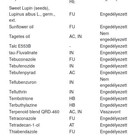
RE
Sweet Lupin (seeds),
Lupinus albus L., germ.,
FU
Engedélyezett
ext.
Sunflower oil
FU
Engedélyezett
Nem
Tagetes oil
AC, IN
engedélyezett
Talc E553B
-
Engedélyezett
tau-Fluvalinate
IN
Engedélyezett
Tebuconazole
FU
Engedélyezett
Tebufenozide
IN
Engedélyezett
Tebufenpyrad
AC
Engedélyezett
Nem
Teflubenzuron
IN
engedélyezett
Tefluthrin
IN
Engedélyezett
Tembotrione
HB
Engedélyezett
Terbuthylazine
HB
Engedélyezett
Terpenoid blend QRD-460
AC, IN
Visszavont
Tetraconazole
FU
Engedélyezett
Tetradecan-1-ol
AT
Engedélyezett
Thiabendazole
FU
Engedélyezett