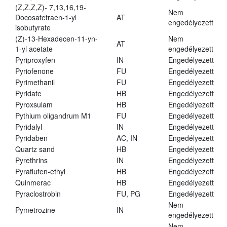
(Z,Z,Z,Z)- 7,13,16,19-
Nem
Docosatetraen-1-yl
AT
engedélyezett
isobutyrate
(Z)-13-Hexadecen-11-yn-
Nem
AT
1-yl acetate
engedélyezett
Pyriproxyfen
IN
Engedélyezett
Pyriofenone
FU
Engedélyezett
Pyrimethanil
FU
Engedélyezett
Pyridate
HB
Engedélyezett
Pyroxsulam
HB
Engedélyezett
Pythium oligandrum M1
FU
Engedélyezett
Pyridalyl
IN
Engedélyezett
Pyridaben
AC, IN
Engedélyezett
Quartz sand
HB
Engedélyezett
Pyrethrins
IN
Engedélyezett
Pyraflufen-ethyl
HB
Engedélyezett
Quinmerac
HB
Engedélyezett
Pyraclostrobin
FU, PG
Engedélyezett
Nem
Pymetrozine
IN
engedélyezett
Nem