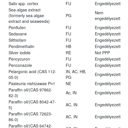
Salix spp. cortex
FU
Engedélyezett
Sea-algae extract
Nem
(formerly sea-algae
PG
engedélyezett
extract and seaweeds)
Penflufen
FU
Engedélyezett
Sedaxane
FU
Engedélyezett
Silthiofam
FU
Engedélyezett
Pendimethalin
HB
Engedélyezett
Silver iodide
RE
Not PPP
Pencycuron
FU
Engedélyezett
Penconazole
FU
Engedélyezett
Pelargonic acid (CAS 112-
IN, AC, HB,
Engedélyezett
05-0)
PG
Pasteuria nishizawae Pn1
NE
Engedélyezett
Paraffin oil/(CAS 97862-
Ac, IN
Engedélyezett
82-3)
Paraffin oil/(CAS 8042-47-
AC, IN
Engedélyezett
5)
Paraffin oil/(CAS 72623-
AC, IN
Engedélyezett
86-0)
Paraffin oil/(CAS 64742-