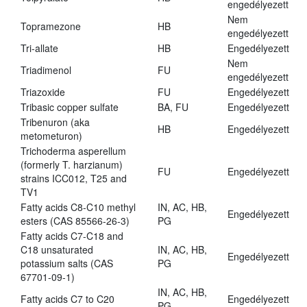
engedélyezett
Nem
Topramezone
HB
engedélyezett
Tri-allate
HB
Engedélyezett
Nem
Triadimenol
FU
engedélyezett
Triazoxide
FU
Engedélyezett
Tribasic copper sulfate
BA, FU
Engedélyezett
Tribenuron (aka
HB
Engedélyezett
metometuron)
Trichoderma asperellum
(formerly T. harzianum)
FU
Engedélyezett
strains ICC012, T25 and
TV1
Fatty acids C8-C10 methyl
IN, AC, HB,
Engedélyezett
esters (CAS 85566-26-3)
PG
Fatty acids C7-C18 and
C18 unsaturated
IN, AC, HB,
Engedélyezett
potassium salts (CAS
PG
67701-09-1)
IN, AC, HB,
Fatty acids C7 to C20
Engedélyezett
PG