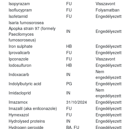
Isopyrazam
FU
Visszavont
Isoflucypram
FU
Folyamatban
Isofetamid
FU
Engedélyezett
Isaria fumosorosea
Apopka strain 97 (formely
IN
Engedélyezett
Paecilomyces
fumosoroseus)
Iron sulphate
HB
Engedélyezett
Iprovalicarb
FU
Engedélyezett
Ipconazole
FU
Visszavont
Iodosulfuron
HB
Engedélyezett
Nem
Indoxacarb
IN
engedélyezett
Indolylbutyric acid
PG
Engedélyezett
Nem
Imidacloprid
IN
engedélyezett
Imazamox
31/10/2024
Engedélyezett
Imazalil (aka enilconazole)
FU
Engedélyezett
Hymexazol
FU
Engedélyezett
Hydrolysed proteins
IN
Engedélyezett
Hydrogen peroxide
BA, FU
Engedélyezett