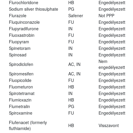
Flurochloridone
HB
Engedélyezett
Sodium silver thiosulphate
PG
Engedélyezett
Flurazole
Safener
Not PPP
Fluquinconazole
FU
Engedélyezett
Flupyradifurone
IN
Engedélyezett
Fluoxastrobin
FU
Engedélyezett
Fluopyram
FU
Engedélyezett
Spinetoram
IN
Engedélyezett
Spinosad
IN
Engedélyezett
Nem
Spirodiclofen
AC, IN
engedélyezett
Spiromesifen
AC, IN
Engedélyezett
Fluopicolide
FU
Engedélyezett
Fluometuron
HB
Engedélyezett
Spirotetramat
IN
Engedélyezett
Flumioxazin
HB
Engedélyezett
Flumetralin
PG
Engedélyezett
Spiroxamine
FU
Engedélyezett
Flufenacet (formerly
HB
Visszavont
fluthiamide)