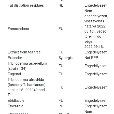
Fat distilation residues
RE
Engedélyezett
Nem
engedélyezett,
visszavonás
hatálya 2022.
Famoxadone
FU
03.16., végső
türelmi idő
vége
2022.09.16.
Extract from tea tree
FU
Engedélyezett
Extender
Synergist
Not PPP
Trichoderma asperellum
FU
Engedélyezett
(strain T34)
Eugenol
FU
Engedélyezett
Trichoderma atroviride
(formerly T. harzianum)
FU
Engedélyezett
strains IMI 206040 and
T11
Etridiazole
FU
Engedélyezett
Etoxazole
IN
Engedélyezett
Nem