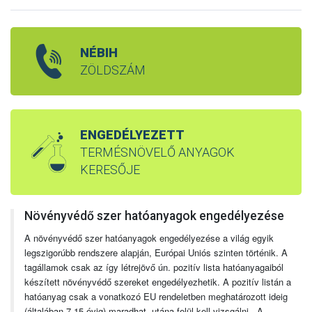
NÉBIH
ZÖLDSZÁM
ENGEDÉLYEZETT
TERMÉSNÖVELŐ ANYAGOK
KERESŐJE
Növényvédő szer hatóanyagok engedélyezése
A növényvédő szer hatóanyagok engedélyezése a világ egyik
legszigorúbb rendszere alapján, Európai Uniós szinten történik. A
tagállamok csak az így létrejövő ún. pozitív lista hatóanyagaiból
készített növényvédő szereket engedélyezhetik. A pozitív listán a
hatóanyag csak a vonatkozó EU rendeletben meghatározott ideig
(általában 7-15 évig) maradhat, utána felül kell vizsgálni. A