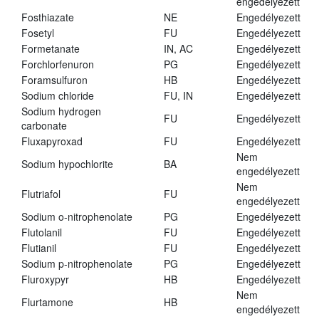
engedélyezett
Fosthiazate
NE
Engedélyezett
Fosetyl
FU
Engedélyezett
Formetanate
IN, AC
Engedélyezett
Forchlorfenuron
PG
Engedélyezett
Foramsulfuron
HB
Engedélyezett
Sodium chloride
FU, IN
Engedélyezett
Sodium hydrogen
FU
Engedélyezett
carbonate
Fluxapyroxad
FU
Engedélyezett
Nem
Sodium hypochlorite
BA
engedélyezett
Nem
Flutriafol
FU
engedélyezett
Sodium o-nitrophenolate
PG
Engedélyezett
Flutolanil
FU
Engedélyezett
Flutianil
FU
Engedélyezett
Sodium p-nitrophenolate
PG
Engedélyezett
Fluroxypyr
HB
Engedélyezett
Nem
Flurtamone
HB
engedélyezett