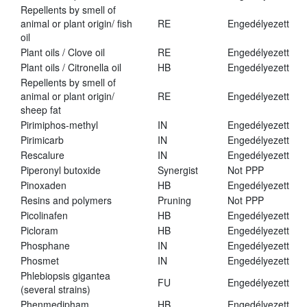
Repellents by smell of
animal or plant origin/ fish
RE
Engedélyezett
oil
Plant oils / Clove oil
RE
Engedélyezett
Plant oils / Citronella oil
HB
Engedélyezett
Repellents by smell of
animal or plant origin/
RE
Engedélyezett
sheep fat
Pirimiphos-methyl
IN
Engedélyezett
Pirimicarb
IN
Engedélyezett
Rescalure
IN
Engedélyezett
Piperonyl butoxide
Synergist
Not PPP
Pinoxaden
HB
Engedélyezett
Resins and polymers
Pruning
Not PPP
Picolinafen
HB
Engedélyezett
Picloram
HB
Engedélyezett
Phosphane
IN
Engedélyezett
Phosmet
IN
Engedélyezett
Phlebiopsis gigantea
FU
Engedélyezett
(several strains)
Phenmedipham
HB
Engedélyezett