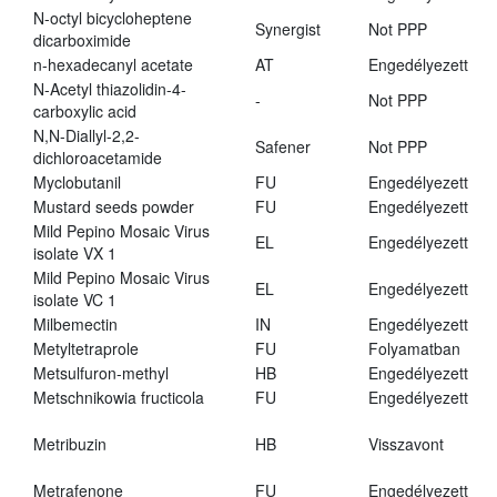
N-octyl bicycloheptene
Synergist
Not PPP
dicarboximide
n-hexadecanyl acetate
AT
Engedélyezett
N-Acetyl thiazolidin-4-
-
Not PPP
carboxylic acid
N,N-Diallyl-2,2-
Safener
Not PPP
dichloroacetamide
Myclobutanil
FU
Engedélyezett
Mustard seeds powder
FU
Engedélyezett
Mild Pepino Mosaic Virus
EL
Engedélyezett
isolate VX 1
Mild Pepino Mosaic Virus
EL
Engedélyezett
isolate VC 1
Milbemectin
IN
Engedélyezett
Metyltetraprole
FU
Folyamatban
Metsulfuron-methyl
HB
Engedélyezett
Metschnikowia fructicola
FU
Engedélyezett
Metribuzin
HB
Visszavont
Metrafenone
FU
Engedélyezett