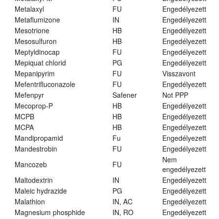
Metalaxyl
FU
Engedélyezett
Metaflumizone
IN
Engedélyezett
Mesotrione
HB
Engedélyezett
Mesosulfuron
HB
Engedélyezett
Meptyldinocap
FU
Engedélyezett
Mepiquat chlorid
PG
Engedélyezett
Mepanipyrim
FU
Visszavont
Mefentrifluconazole
FU
Engedélyezett
Mefenpyr
Safener
Not PPP
Mecoprop-P
HB
Engedélyezett
MCPB
HB
Engedélyezett
MCPA
HB
Engedélyezett
Mandipropamid
Fu
Engedélyezett
Mandestrobin
FU
Engedélyezett
Nem
Mancozeb
FU
engedélyezett
Maltodextrin
IN
Engedélyezett
Maleic hydrazide
PG
Engedélyezett
Malathion
IN, AC
Engedélyezett
Magnesium phosphide
IN, RO
Engedélyezett