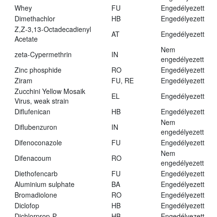
Whey
FU
Engedélyezett
Dimethachlor
HB
Engedélyezett
Z,Z-3,13-Octadecadienyl
AT
Engedélyezett
Acetate
Nem
zeta-Cypermethrin
IN
engedélyezett
Zinc phosphide
RO
Engedélyezett
Ziram
FU, RE
Engedélyezett
Zucchini Yellow Mosaik
EL
Engedélyezett
Virus, weak strain
Diflufenican
HB
Engedélyezett
Nem
Diflubenzuron
IN
engedélyezett
Difenoconazole
FU
Engedélyezett
Nem
Difenacoum
RO
engedélyezett
Diethofencarb
FU
Engedélyezett
Aluminium sulphate
BA
Engedélyezett
Bromadiolone
RO
Engedélyezett
Diclofop
HB
Engedélyezett
Dichlorprop-P
HB
Engedélyezett