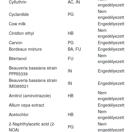
Cyfluthrin
AC, IN
engedélyezett
Nem
Cyclanilide
PG
engedélyezett
Cow milk
Engedélyezett
Nem
Cinidion ethyl
HB
engedélyezett
Carvon
PG
Engedélyezett
Bordeaux mixture
BA, FU
Engedélyezett
Nem
Bitertanol
FU
engedélyezett
Beauveria bassiana strain
IN
Engedélyezett
PPRI5339
Beauveria bassiana strain
IN
Engedélyezett
IMI389521
Nem
Amitrol (aminotriazole)
HB
engedélyezett
Allium cepa extract
Engedélyezett
Nem
Acetochlor
HB
engedélyezett
2-Naphthylacetic acid (2-
Nem
PG
NOA)
engedélyezett