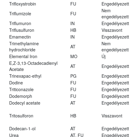
Trifloxystrobin
FU
Engedélyezett
Nem
Triflumizole
FU
engedélyezett
Triflumuron
IN
Engedélyezett
Triflusulfuron
HB
Visszavont
Emamectin
IN
Engedélyezett
Trimethylamine
Nem
AT
hydrochloride
engedélyezett
Elemental Iron
MO
Új
E,Z-3,13-Octadecadienyl
AT
Engedélyezett
Acetate
Trinexapac-ethyl
PG
Engedélyezett
Dodine
FU
Engedélyezett
Triticonazole
FU
Engedélyezett
Dodemorph
FU
Engedélyezett
Dodecyl acetate
AT
Engedélyezett
Tritosulforon
HB
Visszavont
Dodecan-1-ol
AT
Engedélyezett
Urea
AT, FU
Engedélyezett