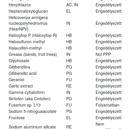
Hexythiazox
AC, IN
Engedélyezett
Heptamaloxyloglucan
EL
Engedélyezett
Helicoverpa armigera
nucleopolyhedrovirus
IN
Engedélyezett
(HearNPV)
Haloxyfop-P (Haloxyfop-R)
HB
Engedélyezett
Halosulfuron methyl
HB
Engedélyezett
Halauxifen-methyl
HB
Engedélyezett
Grease (bands, fruit trees)
IN
Not PPP
Glyphosate
HB
Engedélyezett
Gibberellins
PG
Engedélyezett
Gibberellic acid
PG
Engedélyezett
Geraniol
FU
Engedélyezett
Garlic extract
RE
Engedélyezett
Gamma-cyhalothrin
IN
Engedélyezett
Sintofen (aka Cintofen)
PG
Engedélyezett
Fusarium sp. L13
FU
Folyamatban
Sodium 5-nitroguaiacolate
PG
Engedélyezett
Fructose
EL
Engedélyezett
Nem
Sodium aluminium silicate
RE