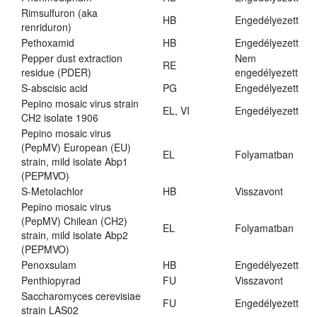
Rimsulfuron (aka
HB
Engedélyezett
renriduron)
Pethoxamid
HB
Engedélyezett
Pepper dust extraction
Nem
RE
residue (PDER)
engedélyezett
S-abscisic acid
PG
Engedélyezett
Pepino mosaic virus strain
EL, VI
Engedélyezett
CH2 isolate 1906
Pepino mosaic virus
(PepMV) European (EU)
EL
Folyamatban
strain, mild isolate Abp1
(PEPMVO)
S-Metolachlor
HB
Visszavont
Pepino mosaic virus
(PepMV) Chilean (CH2)
EL
Folyamatban
strain, mild isolate Abp2
(PEPMVO)
Penoxsulam
HB
Engedélyezett
Penthiopyrad
FU
Visszavont
Saccharomyces cerevisiae
FU
Engedélyezett
strain LAS02