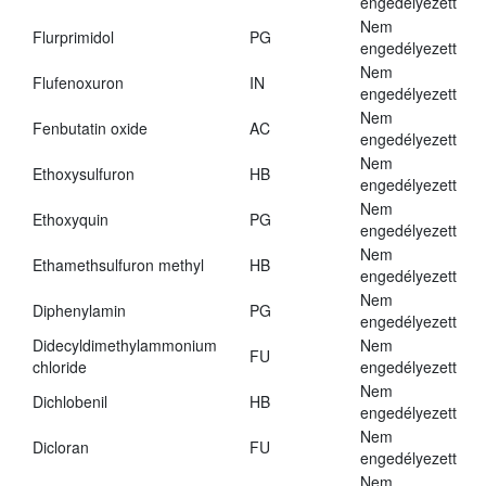
engedélyezett
Nem
Flurprimidol
PG
engedélyezett
Nem
Flufenoxuron
IN
engedélyezett
Nem
Fenbutatin oxide
AC
engedélyezett
Nem
Ethoxysulfuron
HB
engedélyezett
Nem
Ethoxyquin
PG
engedélyezett
Nem
Ethamethsulfuron methyl
HB
engedélyezett
Nem
Diphenylamin
PG
engedélyezett
Didecyldimethylammonium
Nem
FU
chloride
engedélyezett
Nem
Dichlobenil
HB
engedélyezett
Nem
Dicloran
FU
engedélyezett
Nem