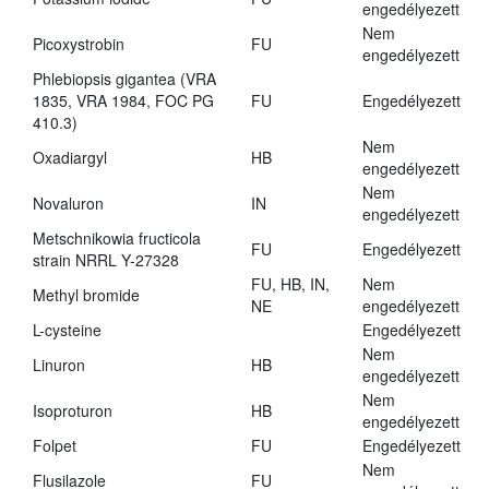
engedélyezett
Nem
Picoxystrobin
FU
engedélyezett
Phlebiopsis gigantea (VRA
1835, VRA 1984, FOC PG
FU
Engedélyezett
410.3)
Nem
Oxadiargyl
HB
engedélyezett
Nem
Novaluron
IN
engedélyezett
Metschnikowia fructicola
FU
Engedélyezett
strain NRRL Y-27328
FU, HB, IN,
Nem
Methyl bromide
NE
engedélyezett
L-cysteine
Engedélyezett
Nem
Linuron
HB
engedélyezett
Nem
Isoproturon
HB
engedélyezett
Folpet
FU
Engedélyezett
Nem
Flusilazole
FU