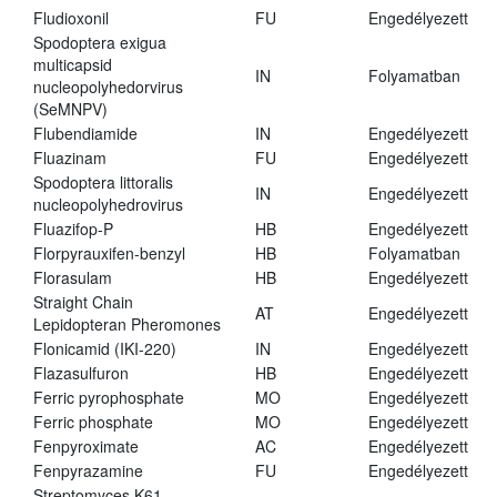
Fludioxonil
FU
Engedélyezett
Spodoptera exigua
multicapsid
IN
Folyamatban
nucleopolyhedorvirus
(SeMNPV)
Flubendiamide
IN
Engedélyezett
Fluazinam
FU
Engedélyezett
Spodoptera littoralis
IN
Engedélyezett
nucleopolyhedrovirus
Fluazifop-P
HB
Engedélyezett
Florpyrauxifen-benzyl
HB
Folyamatban
Florasulam
HB
Engedélyezett
Straight Chain
AT
Engedélyezett
Lepidopteran Pheromones
Flonicamid (IKI-220)
IN
Engedélyezett
Flazasulfuron
HB
Engedélyezett
Ferric pyrophosphate
MO
Engedélyezett
Ferric phosphate
MO
Engedélyezett
Fenpyroximate
AC
Engedélyezett
Fenpyrazamine
FU
Engedélyezett
Streptomyces K61