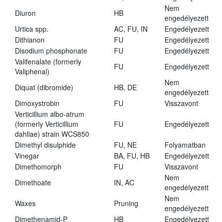
Nem
Diuron
HB
engedélyezett
Urtica spp.
AC, FU, IN
Engedélyezett
Dithianon
FU
Engedélyezett
Disodium phosphonate
FU
Engedélyezett
Valifenalate (formerly
FU
Engedélyezett
Valiphenal)
Nem
Diquat (dibromide)
HB, DE
engedélyezett
Dimoxystrobin
FU
Visszavont
Verticillium albo-atrum
(formerly Verticillium
FU
Engedélyezett
dahliae) strain WCS850
Dimethyl disulphide
FU, NE
Folyamatban
Vinegar
BA, FU, HB
Engedélyezett
Dimethomorph
FU
Visszavont
Nem
Dimethoate
IN, AC
engedélyezett
Nem
Waxes
Pruning
engedélyezett
Dimethenamid-P
HB
Engedélyezett