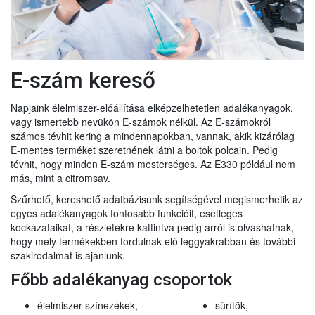
E-szám kereső
Napjaink élelmiszer-előállítása elképzelhetetlen adalékanyagok,
vagy ismertebb nevükön E-számok nélkül. Az E-számokról
számos tévhit kering a mindennapokban, vannak, akik kizárólag
E-mentes terméket szeretnének látni a boltok polcain. Pedig
tévhit, hogy minden E-szám mesterséges. Az E330 például nem
más, mint a citromsav.
Szűrhető, kereshető adatbázisunk segítségével megismerhetik az
egyes adalékanyagok fontosabb funkcióit, esetleges
kockázataikat, a részletekre kattintva pedig arról is olvashatnak,
hogy mely termékekben fordulnak elő leggyakrabban és további
szakirodalmat is ajánlunk.
Főbb adalékanyag csoportok
élelmiszer-színezékek,
sűrítők,