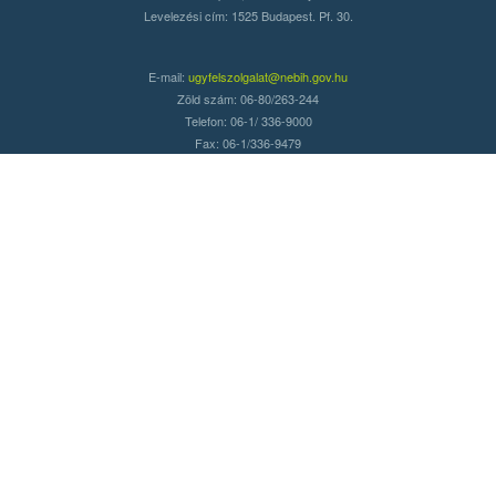
Levelezési cím: 1525 Budapest. Pf. 30.
E-mail:
ugyfelszolgalat@nebih.gov.hu
Zöld szám: 06-80/263-244
Telefon: 06-1/ 336-9000
Fax: 06-1/336-9479