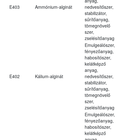
anyag,
E403
Ammónium-alginát
nedvesítőszer,
stabilizátor,
sűrítőanyag,
tömegnövelő
szer,
zselésítőanyag
Emulgeálószer,
fényezőanyag,
habosítószer,
kelátképző
anyag,
E402
Kálium-alginát
nedvesítőszer,
stabilizátor,
sűrítőanyag,
tömegnövelő
szer,
zselésítőanyag
Emulgeálószer,
fényezőanyag,
habosítószer,
kelátképző
anyag,