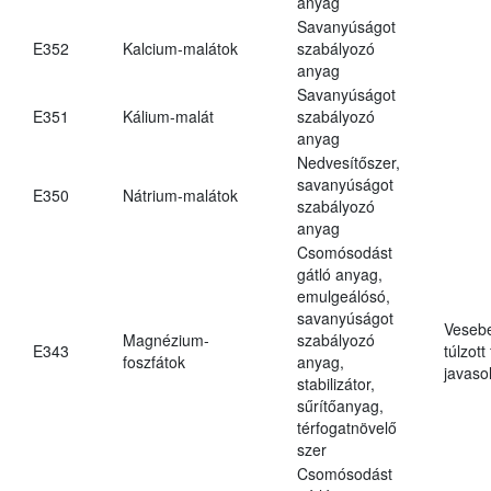
anyag
Savanyúságot
E352
Kalcium-malátok
szabályozó
anyag
Savanyúságot
E351
Kálium-malát
szabályozó
anyag
Nedvesítőszer,
savanyúságot
E350
Nátrium-malátok
szabályozó
anyag
Csomósodást
gátló anyag,
emulgeálósó,
savanyúságot
Veseb
Magnézium-
szabályozó
E343
túlzott
foszfátok
anyag,
javasol
stabilizátor,
sűrítőanyag,
térfogatnövelő
szer
Csomósodást