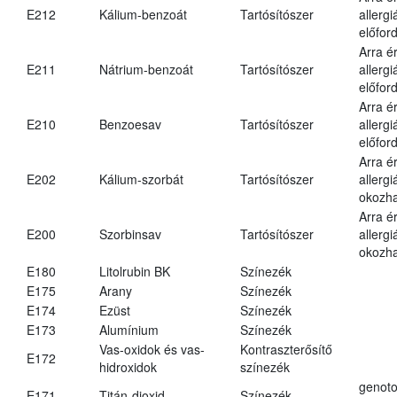
E212
Kálium-benzoát
Tartósítószer
allergi
előford
Arra é
E211
Nátrium-benzoát
Tartósítószer
allergi
előford
Arra é
E210
Benzoesav
Tartósítószer
allergi
előford
Arra é
E202
Kálium-szorbát
Tartósítószer
allergi
okozha
Arra é
E200
Szorbinsav
Tartósítószer
allergi
okozha
E180
Litolrubin BK
Színezék
E175
Arany
Színezék
E174
Ezüst
Színezék
E173
Alumínium
Színezék
Vas-oxidok és vas-
Kontraszterősítő
E172
hidroxidok
színezék
genoto
E171
Titán-dioxid
Színezék