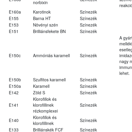
norbixin
reakció
E160a
Karotinok
Színezék
E155
Barna HT
Színezék
E153
Növényi szén
Színezék
E151
Brilliánsfekete BN
Színezék
A gyár
mellék
esetle
E150c
Ammóniás karamell
Színezék
imidaz
nagy 
immun
lehet.
E150b
Szulfitos karamell
Színezék
E150a
Karamell
Színezék
E142
Zöld S
Színezék
Klorofillok és
E141
klorofillinek
Színezék
rézkomplexei
Klorofillok és
E140
Színezék
klorofillinek
E133
Brilliánskék FCF
Színezék