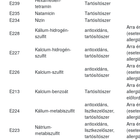
E239
Tartósítószer
tetramin
E235
Natamicin
Tartósítószer
E234
Nizin
Tartósítószer
Arra é
Kálium-hidrogén-
antioxidáns,
E228
(esete
szulfit
tartósítószer
allergi
Arra é
Kalcium-hidrogén-
antioxidáns,
E227
(esete
szulfit
tartósítószer
allergi
Arra é
antioxidáns,
E226
Kalcium-szulfit
(esete
tartósítószer
allergi
Arra é
E213
Kalcium-benzoát
Tartósítószer
allergi
előford
antioxidáns,
Arra é
E224
Kálium-metabiszulfit
lisztkezelőszer,
(esete
tartósítószer
allergi
antioxidáns,
Arra é
Nátrium-
E223
lisztkezelőszer,
(esete
metabiszulfit
tartósítószer
allergi