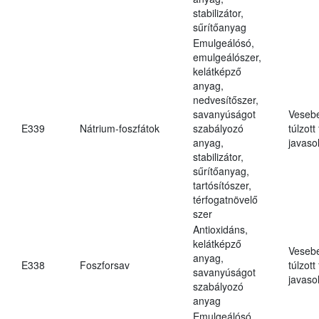
stabilizátor,
sűrítőanyag
Emulgeálósó,
emulgeálószer,
kelátképző
anyag,
nedvesítőszer,
savanyúságot
Veseb
E339
Nátrium-foszfátok
szabályozó
túlzott
anyag,
javasol
stabilizátor,
sűrítőanyag,
tartósítószer,
térfogatnövelő
szer
Antioxidáns,
kelátképző
Veseb
anyag,
E338
Foszforsav
túlzott
savanyúságot
javasol
szabályozó
anyag
Emulgeálósó,