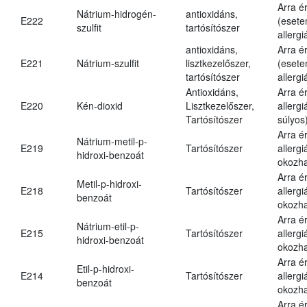
Arra é
Nátrium-hidrogén-
antioxidáns,
E222
(esete
szulfit
tartósítószer
allergi
antioxidáns,
Arra é
E221
Nátrium-szulfit
lisztkezelőszer,
(esete
tartósítószer
allergi
Antioxidáns,
Arra é
E220
Kén-dioxid
Lisztkezelőszer,
allerg
Tartósítószer
súlyos
Arra é
Nátrium-metil-p-
E219
Tartósítószer
allergi
hidroxi-benzoát
okozha
Arra é
Metil-p-hidroxi-
E218
Tartósítószer
allergi
benzoát
okozha
Arra é
Nátrium-etil-p-
E215
Tartósítószer
allergi
hidroxi-benzoát
okozha
Arra é
Etil-p-hidroxi-
E214
Tartósítószer
allergi
benzoát
okozha
Arra é