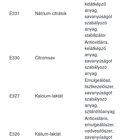
kelátképző
anyag,
E331
Nátrium-citrátok
savanyúságot
szabályozó
anyag,
stabilizátor
Antioxidáns,
kelátképző
anyag,
E330
Citromsav
savanyúságot
szabályozó
anyag
Emulgeálósó,
lisztkezelőszer,
savanyúságot
E327
Kalcium-laktát
szabályozó
anyag,
szilárdítóanyag
Antioxidáns,
emulgeálószer,
nedvesítőszer,
E326
Kálium-laktát
savanyúságot