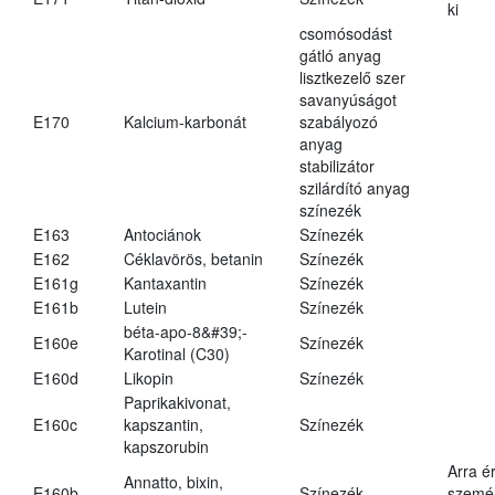
ki
csomósodást
gátló anyag
lisztkezelő szer
savanyúságot
E170
Kalcium-karbonát
szabályozó
anyag
stabilizátor
szilárdító anyag
színezék
E163
Antociánok
Színezék
E162
Céklavörös, betanin
Színezék
E161g
Kantaxantin
Színezék
E161b
Lutein
Színezék
béta-apo-8&#39;-
E160e
Színezék
Karotinal (C30)
E160d
Likopin
Színezék
Paprikakivonat,
E160c
kapszantin,
Színezék
kapszorubin
Arra é
Annatto, bixin,
E160b
Színezék
személ