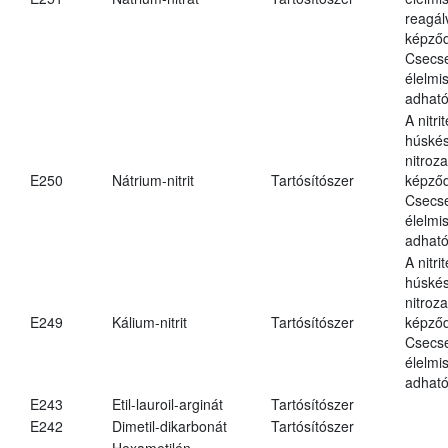
reagál
képződ
Csecs
élelmi
adható
A nitri
húské
nitroz
E250
Nátrium-nitrit
Tartósítószer
képződ
Csecs
élelmi
adható
A nitri
húské
nitroz
E249
Kálium-nitrit
Tartósítószer
képződ
Csecs
élelmi
adható
E243
Etil-lauroil-arginát
Tartósítószer
E242
Dimetil-dikarbonát
Tartósítószer
Hexametilén-