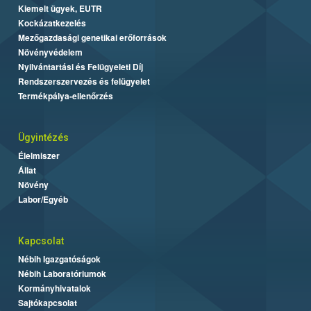
Kiemelt ügyek, EUTR
Kockázatkezelés
Mezőgazdasági genetikai erőforrások
Növényvédelem
Nyilvántartási és Felügyeleti Díj
Rendszerszervezés és felügyelet
Termékpálya-ellenőrzés
Ügyintézés
Élelmiszer
Állat
Növény
Labor/Egyéb
Kapcsolat
Nébih Igazgatóságok
Nébih Laboratóriumok
Kormányhivatalok
Sajtókapcsolat