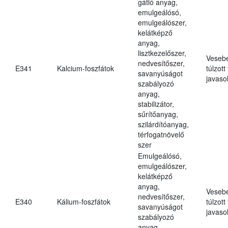
gátló anyag,
emulgeálósó,
emulgeálószer,
kelátképző
anyag,
lisztkezelőszer,
Veseb
nedvesítőszer,
E341
Kalcium-foszfátok
túlzott
savanyúságot
javasol
szabályozó
anyag,
stabilizátor,
sűrítőanyag,
szilárdítóanyag,
térfogatnövelő
szer
Emulgeálósó,
emulgeálószer,
kelátképző
anyag,
Veseb
nedvesítőszer,
E340
Kálium-foszfátok
túlzott
savanyúságot
javasol
szabályozó
anyag,