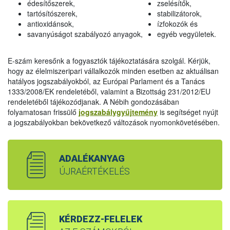
édesítőszerek,
zselésítők,
tartósítószerek,
stabilizátorok,
antioxidánsok,
ízfokozók és
savanyúságot szabályozó anyagok,
egyéb vegyületek.
E-szám keresőnk a fogyasztók tájékoztatására szolgál. Kérjük,
hogy az élelmiszeripari vállalkozók minden esetben az aktuálisan
hatályos jogszabályokból, az Európai Parlament és a Tanács
1333/2008/EK rendeletéből, valamint a Bizottság 231/2012/EU
rendeletéből tájékozódjanak. A Nébih gondozásában
folyamatosan frissülő
jogszabálygyűjtemény
is segítséget nyújt
a jogszabályokban bekövetkező változások nyomonkövetésében.
ADALÉKANYAG
ÚJRAÉRTÉKELÉS
KÉRDEZZ-FELELEK