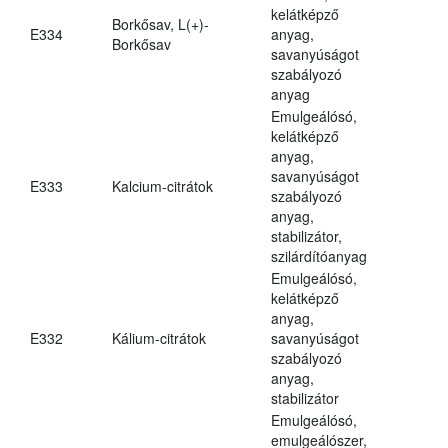
kelátképző
Borkősav, L(+)-
E334
anyag,
Borkősav
savanyúságot
szabályozó
anyag
Emulgeálósó,
kelátképző
anyag,
savanyúságot
E333
Kalcium-citrátok
szabályozó
anyag,
stabilizátor,
szilárdítóanyag
Emulgeálósó,
kelátképző
anyag,
E332
Kálium-citrátok
savanyúságot
szabályozó
anyag,
stabilizátor
Emulgeálósó,
emulgeálószer,