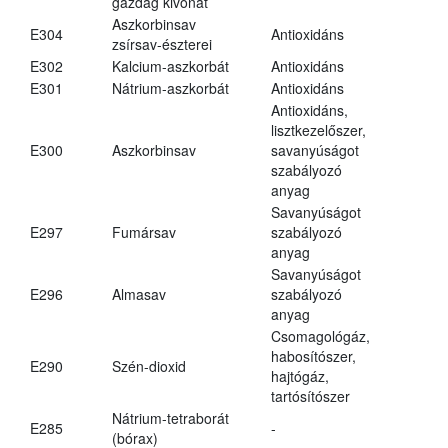
gazdag kivonat
Aszkorbinsav
E304
Antioxidáns
zsírsav-észterei
E302
Kalcium-aszkorbát
Antioxidáns
E301
Nátrium-aszkorbát
Antioxidáns
Antioxidáns,
lisztkezelőszer,
E300
Aszkorbinsav
savanyúságot
szabályozó
anyag
Savanyúságot
E297
Fumársav
szabályozó
anyag
Savanyúságot
E296
Almasav
szabályozó
anyag
Csomagológáz,
habosítószer,
E290
Szén-dioxid
hajtógáz,
tartósítószer
Nátrium-tetraborát
E285
-
(bórax)