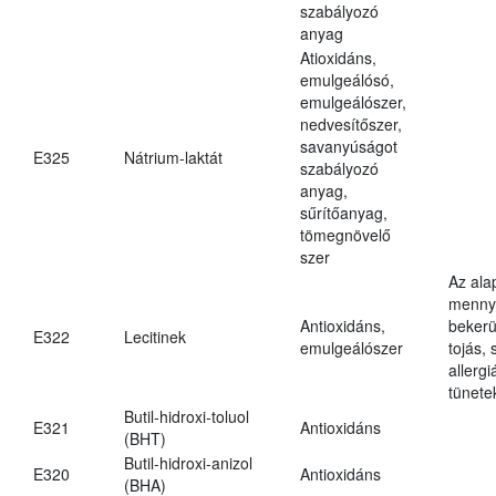
szabályozó
anyag
Atioxidáns,
emulgeálósó,
emulgeálószer,
nedvesítőszer,
savanyúságot
E325
Nátrium-laktát
szabályozó
anyag,
sűrítőanyag,
tömegnövelő
szer
Az ala
mennyi
Antioxidáns,
bekerü
E322
Lecitinek
emulgeálószer
tojás, 
allerg
tünete
Butil-hidroxi-toluol
E321
Antioxidáns
(BHT)
Butil-hidroxi-anizol
E320
Antioxidáns
(BHA)