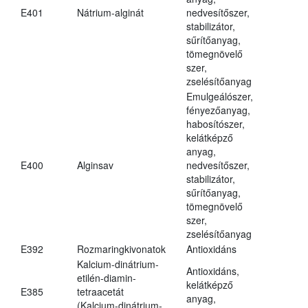
E401
Nátrium-alginát
nedvesítőszer,
stabilizátor,
sűrítőanyag,
tömegnövelő
szer,
zselésítőanyag
Emulgeálószer,
fényezőanyag,
habosítószer,
kelátképző
anyag,
E400
Alginsav
nedvesítőszer,
stabilizátor,
sűrítőanyag,
tömegnövelő
szer,
zselésítőanyag
E392
Rozmaringkivonatok
Antioxidáns
Kalcium-dinátrium-
Antioxidáns,
etilén-diamin-
kelátképző
E385
tetraacetát
anyag,
(Kalcium-dinátrium-