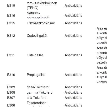
terc-Butil-hidrokinon
E319
Antioxidáns
(TBHQ)
Nátrium-
E316
Antioxidáns
eritroaszkorbát
E315
Eritroaszkorbinsav
Antioxidáns
Arra é
a kont
E312
Dodecil-gallát
Antioxidáns
súlyo
vezeth
Arra é
a kont
E311
Oktil-gallát
Antioxidáns
súlyo
vezeth
Arra é
a kont
E310
Propil-gallát
Antioxidáns
súlyo
vezeth
E309
delta-Tokoferol
Antioxidáns
E308
gamma-Tokoferol
Antioxidáns
E307
alfa-Tokoferol
Antioxidáns
Tokoferolban
E306
Antioxidáns