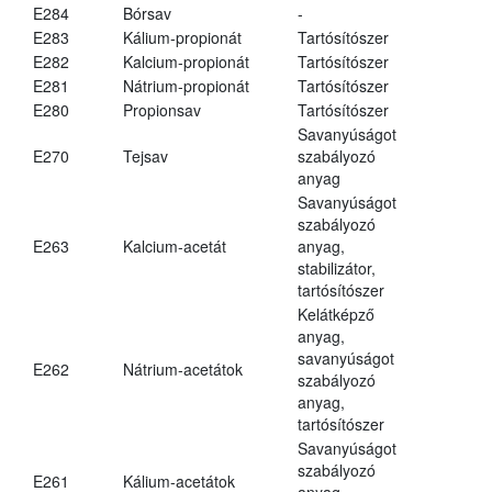
E284
Bórsav
-
E283
Kálium-propionát
Tartósítószer
E282
Kalcium-propionát
Tartósítószer
E281
Nátrium-propionát
Tartósítószer
E280
Propionsav
Tartósítószer
Savanyúságot
E270
Tejsav
szabályozó
anyag
Savanyúságot
szabályozó
E263
Kalcium-acetát
anyag,
stabilizátor,
tartósítószer
Kelátképző
anyag,
savanyúságot
E262
Nátrium-acetátok
szabályozó
anyag,
tartósítószer
Savanyúságot
szabályozó
E261
Kálium-acetátok
anyag,