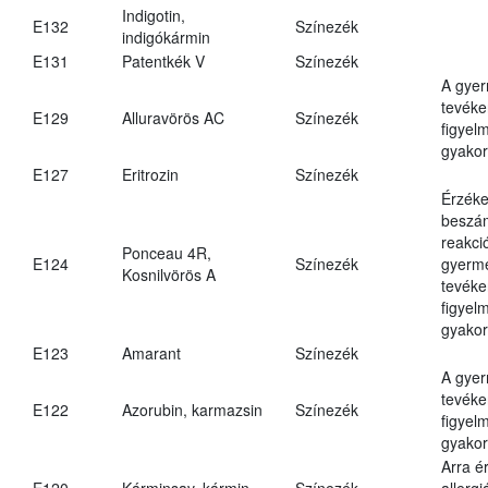
Indigotin,
E132
Színezék
indigókármin
E131
Patentkék V
Színezék
A gye
tevéke
E129
Alluravörös AC
Színezék
figyel
gyakor
E127
Eritrozin
Színezék
Érzéke
beszám
reakci
Ponceau 4R,
E124
Színezék
gyerm
Kosnilvörös A
tevéke
figyel
gyakor
E123
Amarant
Színezék
A gye
tevéke
E122
Azorubin, karmazsin
Színezék
figyel
gyakor
Arra é
E120
Kárminsav, kármin
Színezék
allergi