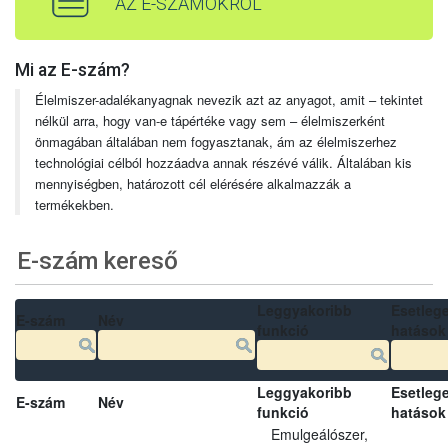
AZ E-SZÁMOKRÓL
Mi az E-szám?
Élelmiszer-adalékanyagnak nevezik azt az anyagot, amit – tekintet
nélkül arra, hogy van-e tápértéke vagy sem – élelmiszerként
önmagában általában nem fogyasztanak, ám az élelmiszerhez
technológiai célból hozzáadva annak részévé válik. Általában kis
mennyiségben, határozott cél elérésére alkalmazzák a
termékekben.
E-szám kereső
Leggyakoribb
Esetleg
E-szám
Név
funkció
hatások
Leggyakoribb
Esetleg
E-szám
Név
funkció
hatások
Emulgeálószer,