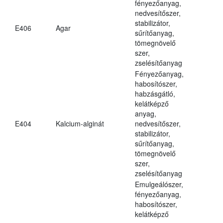
fényezőanyag,
nedvesítőszer,
stabilizátor,
E406
Agar
sűrítőanyag,
tömegnövelő
szer,
zselésítőanyag
Fényezőanyag,
habosítószer,
habzásgátló,
kelátképző
anyag,
E404
Kalcium-alginát
nedvesítőszer,
stabilizátor,
sűrítőanyag,
tömegnövelő
szer,
zselésítőanyag
Emulgeálószer,
fényezőanyag,
habosítószer,
kelátképző