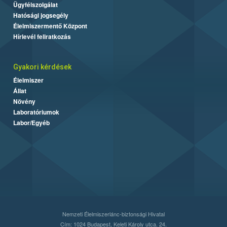
Ügyfélszolgálat
Hatósági jogsegély
Élelmiszermentő Központ
Hírlevél feliratkozás
Gyakori kérdések
Élelmiszer
Állat
Növény
Laboratóriumok
Labor/Egyéb
Nemzeti Élelmiszerlánc-biztonsági Hivatal
Cím: 1024 Budapest, Keleti Károly utca. 24.