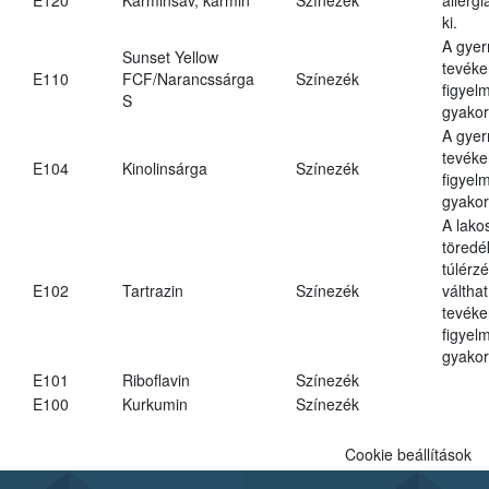
ki.
A gye
Sunset Yellow
tevéke
E110
FCF/Narancssárga
Színezék
figyel
S
gyakor
A gye
tevéke
E104
Kinolinsárga
Színezék
figyel
gyakor
A lako
töredé
túlérz
E102
Tartrazin
Színezék
váltha
tevéke
figyel
gyakor
E101
Riboflavin
Színezék
E100
Kurkumin
Színezék
Cookie beállítások