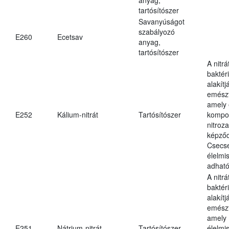
tartósítószer
Savanyúságot
szabályozó
E260
Ecetsav
anyag,
tartósítószer
A nitr
baktéri
alakítj
emészt
amely 
E252
Kálium-nitrát
Tartósítószer
kompo
nitroz
képződ
Csecs
élelmi
adható
A nitr
baktéri
alakítj
emészt
amely
E251
Nátrium-nitrát
Tartósítószer
élelmi