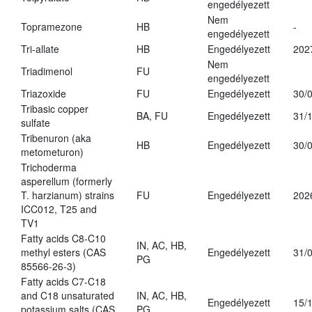
engedélyezett
Nem
Topramezone
HB
-
engedélyezett
Tri-allate
HB
Engedélyezett
202
Nem
Triadimenol
FU
engedélyezett
Triazoxide
FU
Engedélyezett
30/
Tribasic copper
BA, FU
Engedélyezett
31/
sulfate
Tribenuron (aka
HB
Engedélyezett
30/
metometuron)
Trichoderma
asperellum (formerly
T. harzianum) strains
FU
Engedélyezett
202
ICC012, T25 and
TV1
Fatty acids C8-C10
IN, AC, HB,
methyl esters (CAS
Engedélyezett
31/
PG
85566-26-3)
Fatty acids C7-C18
and C18 unsaturated
IN, AC, HB,
Engedélyezett
15/
potassium salts (CAS
PG