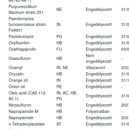
64742-46-7)
Purpureocillium
NE
Engedélyezett
31/
lilacinum strain 251
Paecilomyces
fumosoroseus strain
IN
Engedélyezett
31/
Fe9901
Paclobutrazol
PG
Engedélyezett
31/
Oxyfluorfen
HB
Engedélyezett
31/
Oxathiapiprolin
FU
Engedélyezett
03/
Nem
Oxasulfuron
HB
-
engedélyezett
Oxamyl
IN, NE
Visszavont
202
Oryzalin
HB
Engedélyezett
31/
Orange oil
IN
Engedélyezett
31/
Onion oil
RE
Engedélyezett
-
Oleic acid (CAS 112-
IN, AC, HB,
Engedélyezett
31/
80-1)
PG
Nicosulfuron
HB
Engedélyezett
202
Napropamide-M
HB
Folyamatban
-
Napropamide
HB
Engedélyezett
202
n-Tetradecylacetate
AT
Engedélyezett
31/