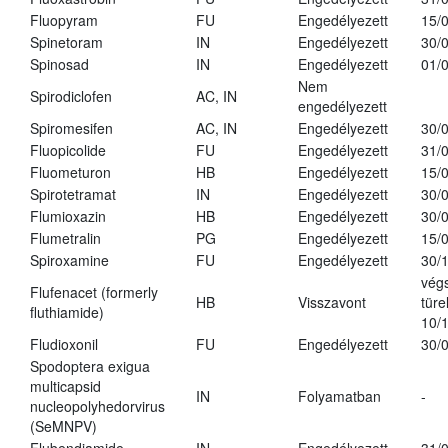
Fluopyram
FU
Engedélyezett
15/
Spinetoram
IN
Engedélyezett
30/
Spinosad
IN
Engedélyezett
01/
Nem
Spirodiclofen
AC, IN
engedélyezett
Spiromesifen
AC, IN
Engedélyezett
30/
Fluopicolide
FU
Engedélyezett
31/
Fluometuron
HB
Engedélyezett
15/
Spirotetramat
IN
Engedélyezett
30/
Flumioxazin
HB
Engedélyezett
30/
Flumetralin
PG
Engedélyezett
15/
Spiroxamine
FU
Engedélyezett
30/
vég
Flufenacet (formerly
HB
Visszavont
türe
fluthiamide)
10/
Fludioxonil
FU
Engedélyezett
30/
Spodoptera exigua
multicapsid
IN
Folyamatban
-
nucleopolyhedorvirus
(SeMNPV)