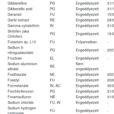
Gibberellins
PG
Engedélyezett
31/
Gibberellic acid
PG
Engedélyezett
31/
Geraniol
FU
Engedélyezett
15/
Garlic extract
RE
Engedélyezett
29/
Gamma-cyhalothrin
IN
Engedélyezett
31/
Sintofen (aka
PG
Engedélyezett
15/
Cintofen)
Fusarium sp. L13
FU
Folyamatban
-
Sodium 5-
PG
Engedélyezett
202
nitroguaiacolate
Fructose
EL
Engedélyezett
-
Sodium aluminium
Nem
RE
silicate
engedélyezett
Fosthiazate
NE
Engedélyezett
202
Fosetyl
FU
Engedélyezett
202
Formetanate
IN, AC
Engedélyezett
30/
Forchlorfenuron
PG
Engedélyezett
31/
Foramsulfuron
HB
Engedélyezett
31/
Sodium chloride
FU, IN
Engedélyezett
-
Sodium hydrogen
FU
Engedélyezett
-
carbonate