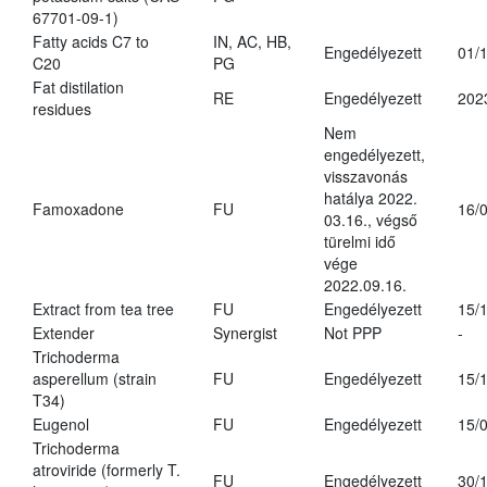
67701-09-1)
Fatty acids C7 to
IN, AC, HB,
Engedélyezett
01/
C20
PG
Fat distilation
RE
Engedélyezett
202
residues
Nem
engedélyezett,
visszavonás
hatálya 2022.
Famoxadone
FU
16/
03.16., végső
türelmi idő
vége
2022.09.16.
Extract from tea tree
FU
Engedélyezett
15/
Extender
Synergist
Not PPP
-
Trichoderma
asperellum (strain
FU
Engedélyezett
15/
T34)
Eugenol
FU
Engedélyezett
15/
Trichoderma
atroviride (formerly T.
FU
Engedélyezett
30/