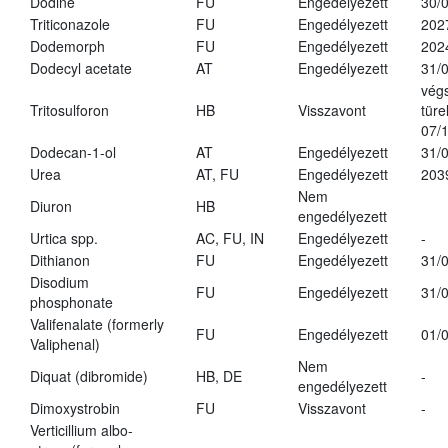
Dodine
FU
Engedélyezett
30/
Triticonazole
FU
Engedélyezett
202
Dodemorph
FU
Engedélyezett
202
Dodecyl acetate
AT
Engedélyezett
31/
vég
Tritosulforon
HB
Visszavont
türe
07/
Dodecan-1-ol
AT
Engedélyezett
31/
Urea
AT, FU
Engedélyezett
203
Nem
Diuron
HB
engedélyezett
Urtica spp.
AC, FU, IN
Engedélyezett
-
Dithianon
FU
Engedélyezett
31/
Disodium
FU
Engedélyezett
31/
phosphonate
Valifenalate (formerly
FU
Engedélyezett
01/
Valiphenal)
Nem
Diquat (dibromide)
HB, DE
-
engedélyezett
Dimoxystrobin
FU
Visszavont
-
Verticillium albo-