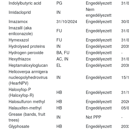
Indolylbutyric acid
PG
Engedélyezett
31/
Nem
Imidacloprid
IN
engedélyezett
Imazamox
31/10/2024
Engedélyezett
30/
Imazalil (aka
FU
Engedélyezett
31/
enilconazole)
Hymexazol
FU
Engedélyezett
31/
Hydrolysed proteins
IN
Engedélyezett
203
Hydrogen peroxide
BA, FU
Engedélyezett
-
Hexythiazox
AC, IN
Engedélyezett
31/
Heptamaloxyloglucan
EL
Engedélyezett
203
Helicoverpa armigera
nucleopolyhedrovirus
IN
Engedélyezett
15/
(HearNPV)
Haloxyfop-P
HB
Engedélyezett
31/
(Haloxyfop-R)
Halosulfuron methyl
HB
Engedélyezett
202
Halauxifen-methyl
HB
Engedélyezett
05/
Grease (bands, fruit
IN
Not PPP
-
trees)
Glyphosate
HB
Engedélyezett
203