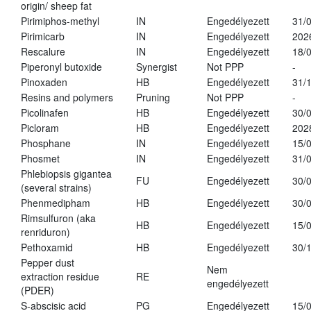
origin/ sheep fat
Pirimiphos-methyl
IN
Engedélyezett
31/
Pirimicarb
IN
Engedélyezett
202
Rescalure
IN
Engedélyezett
18/
Piperonyl butoxide
Synergist
Not PPP
-
Pinoxaden
HB
Engedélyezett
31/
Resins and polymers
Pruning
Not PPP
-
Picolinafen
HB
Engedélyezett
30/
Picloram
HB
Engedélyezett
202
Phosphane
IN
Engedélyezett
15/
Phosmet
IN
Engedélyezett
31/
Phlebiopsis gigantea
FU
Engedélyezett
30/
(several strains)
Phenmedipham
HB
Engedélyezett
30/
Rimsulfuron (aka
HB
Engedélyezett
15/
renriduron)
Pethoxamid
HB
Engedélyezett
30/
Pepper dust
Nem
extraction residue
RE
engedélyezett
(PDER)
S-abscisic acid
PG
Engedélyezett
15/