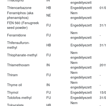
Thiacloprid
IN
engedélyezett
Thiencarbazone
HB
Engedélyezett
01/
Fenamiphos (aka
Nem
NE
phenamiphos)
engedélyezett
FEN 560 (Fenugreek
FU
Engedélyezett
31/
seed powder)
Nem
Fenamidone
FU
-
engedélyezett
Thifensulfuron-
HB
Engedélyezett
31/
methyl
Nem
Thiophanate-methyl
FU
engedélyezett
Nem
Thiamethoxam
IN
201
engedélyezett
Nem
Thiram
FU
-
engedélyezett
Nem
Thyme oil
IN
-
engedélyezett
Thymol
FU
Engedélyezett
15/
Tolclofos-methyl
FU
Engedélyezett
31/
Nem
Tolpyralate
HB
-