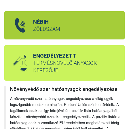
NÉBIH
ZÖLDSZÁM
ENGEDÉLYEZETT
TERMÉSNÖVELŐ ANYAGOK
KERESŐJE
Növényvédő szer hatóanyagok engedélyezése
A növényvédő szer hatóanyagok engedélyezése a világ egyik
legszigorúbb rendszere alapján, Európai Uniós szinten történik. A
tagállamok csak az így létrejövő ún. pozitív lista hatóanyagaiból
készített növényvédő szereket engedélyezhetik. A pozitív listán a
hatóanyag csak a vonatkozó EU rendeletben meghatározott ideig
(általában 7-15 évig) maradhat, utána felül kell vizsgálni. A