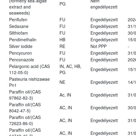
(formerly sea-algae
Nem
PG
extract and
engedélyezett
seaweeds)
Penflufen
FU
Engedélyezett
202
Sedaxane
FU
Engedélyezett
31/
Silthiofam
FU
Engedélyezett
30/
Pendimethalin
HB
Engedélyezett
15/
Silver iodide
RE
Not PPP
-
Pencycuron
FU
Engedélyezett
31/
Penconazole
FU
Engedélyezett
202
Pelargonic acid (CAS
IN, AC, HB,
Engedélyezett
15/
112-05-0)
PG
Pasteuria nishizawae
NE
Engedélyezett
14/
Pn1
Paraffin oil/(CAS
Ac, IN
Engedélyezett
31/
97862-82-3)
Paraffin oil/(CAS
AC, IN
Engedélyezett
30/
8042-47-5)
Paraffin oil/(CAS
AC, IN
Engedélyezett
31/
72623-86-0)
Paraffin oil/(CAS
AC, IN
Engedélyezett
31/