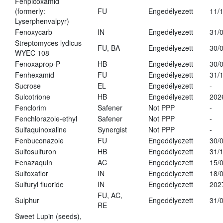
Fenpicoxamid
(formerly:
FU
Engedélyezett
11/
Lyserphenvalpyr)
Fenoxycarb
IN
Engedélyezett
31/
Streptomyces lydicus
FU, BA
Engedélyezett
30/
WYEC 108
Fenoxaprop-P
HB
Engedélyezett
30/
Fenhexamid
FU
Engedélyezett
31/
Sucrose
EL
Engedélyezett
-
Sulcotrione
HB
Engedélyezett
202
Fenclorim
Safener
Not PPP
-
Fenchlorazole-ethyl
Safener
Not PPP
-
Sulfaquinoxaline
Synergist
Not PPP
-
Fenbuconazole
FU
Engedélyezett
30/
Sulfosulfuron
HB
Engedélyezett
31/
Fenazaquin
AC
Engedélyezett
15/
Sulfoxaflor
IN
Engedélyezett
18/
Sulfuryl fluoride
IN
Engedélyezett
202
FU, AC,
Sulphur
Engedélyezett
31/
RE
Sweet Lupin (seeds),