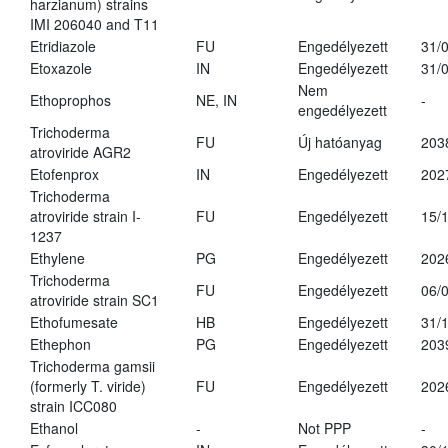
harzianum) strains
IMI 206040 and T11
Etridiazole
FU
Engedélyezett
31/
Etoxazole
IN
Engedélyezett
31/
Nem
Ethoprophos
NE, IN
-
engedélyezett
Trichoderma
FU
Új hatóanyag
203
atroviride AGR2
Etofenprox
IN
Engedélyezett
202
Trichoderma
atroviride strain I-
FU
Engedélyezett
15/
1237
Ethylene
PG
Engedélyezett
202
Trichoderma
FU
Engedélyezett
06/
atroviride strain SC1
Ethofumesate
HB
Engedélyezett
31/
Ethephon
PG
Engedélyezett
203
Trichoderma gamsii
(formerly T. viride)
FU
Engedélyezett
202
strain ICC080
Ethanol
-
Not PPP
-