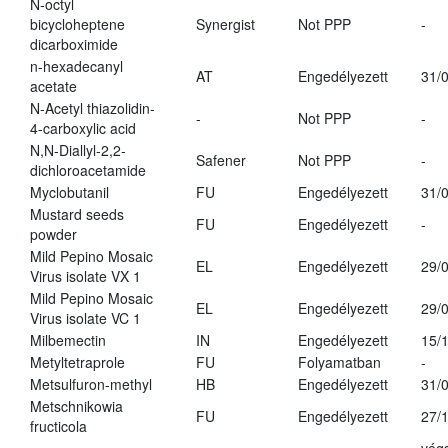
N-octyl
bicycloheptene
Synergist
Not PPP
-
dicarboximide
n-hexadecanyl
AT
Engedélyezett
31/
acetate
N-Acetyl thiazolidin-
-
Not PPP
-
4-carboxylic acid
N,N-Diallyl-2,2-
Safener
Not PPP
-
dichloroacetamide
Myclobutanil
FU
Engedélyezett
31/
Mustard seeds
FU
Engedélyezett
-
powder
Mild Pepino Mosaic
EL
Engedélyezett
29/
Virus isolate VX 1
Mild Pepino Mosaic
EL
Engedélyezett
29/
Virus isolate VC 1
Milbemectin
IN
Engedélyezett
15/
Metyltetraprole
FU
Folyamatban
-
Metsulfuron-methyl
HB
Engedélyezett
31/
Metschnikowia
FU
Engedélyezett
27/
fructicola