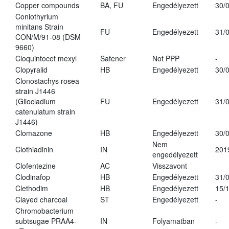
Copper compounds
BA, FU
Engedélyezett
30/
Coniothyrium
minitans Strain
FU
Engedélyezett
31/
CON/M/91-08 (DSM
9660)
Cloquintocet mexyl
Safener
Not PPP
-
Clopyralid
HB
Engedélyezett
30/
Clonostachys rosea
strain J1446
(Gliocladium
FU
Engedélyezett
31/
catenulatum strain
J1446)
Clomazone
HB
Engedélyezett
30/
Nem
Clothiadinin
IN
201
engedélyezett
Clofentezine
AC
Visszavont
Clodinafop
HB
Engedélyezett
31/
Clethodim
HB
Engedélyezett
15/
Clayed charcoal
ST
Engedélyezett
-
Chromobacterium
subtsugae PRAA4-
IN
Folyamatban
-