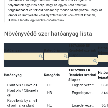
folyamatok együttes célja, hogy az egyes készítmények
forgalmazását és felhasználását oly módon szabályozzák, hogy az
ember és környezete veszélyeztetésének kockázatát kizárják,
illetve a lehető legkisebbre csökkentsék.
Növényvédő szer hatóanyag lista
1107/2009 EK
Ható
Hatóanyag
Kategória
Rendelet szerinti
lejára
állapot
1107/2009 EK
Ható
Hatóanyag
Kategória
Rendelet szerinti
lejára
állapot
Plant oils / Clove oil
RE
Engedélyezett
30/
Plant oils / Citronella
HB
Engedélyezett
31/
oil
Repellents by smell
of animal or plant
RE
Engedélyezett
30/