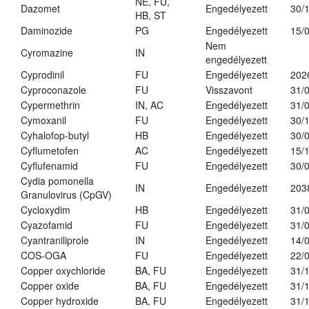
NE, FU,
Dazomet
Engedélyezett
30/
HB, ST
Daminozide
PG
Engedélyezett
15/
Nem
Cyromazine
IN
engedélyezett
Cyprodinil
FU
Engedélyezett
202
Cyproconazole
FU
Visszavont
31/
Cypermethrin
IN, AC
Engedélyezett
31/
Cymoxanil
FU
Engedélyezett
30/
Cyhalofop-butyl
HB
Engedélyezett
30/
Cyflumetofen
AC
Engedélyezett
15/
Cyflufenamid
FU
Engedélyezett
30/
Cydia pomonella
IN
Engedélyezett
203
Granulovirus (CpGV)
Cycloxydim
HB
Engedélyezett
31/
Cyazofamid
FU
Engedélyezett
31/
Cyantraniliprole
IN
Engedélyezett
14/
COS-OGA
FU
Engedélyezett
22/
Copper oxychloride
BA, FU
Engedélyezett
31/
Copper oxide
BA, FU
Engedélyezett
31/
Copper hydroxide
BA, FU
Engedélyezett
31/