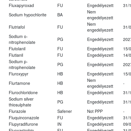
Fluxapyroxad
FU
Engedélyezett
31/
Nem
Sodium hypochlorite
BA
engedélyezett
Nem
Flutriafol
FU
31/
engedélyezett
Sodium o-
PG
Engedélyezett
202
nitrophenolate
Flutolanil
FU
Engedélyezett
15/
Flutianil
FU
Engedélyezett
14/
Sodium p-
PG
Engedélyezett
202
nitrophenolate
Fluroxypyr
HB
Engedélyezett
15/
Nem
Flurtamone
HB
-
engedélyezett
Flurochloridone
HB
Engedélyezett
31/
Sodium silver
PG
Engedélyezett
31/
thiosulphate
Flurazole
Safener
Not PPP
-
Fluquinconazole
FU
Engedélyezett
31/
Flupyradifurone
IN
Engedélyezett
09/
Fluoxastrobin
FU
Engedélyezett
31/