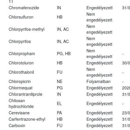
1T
Chromafenozide
IN
Engedélyezett
31/
Nem
Chlorsulfuron
HB
engedélyezett
Nem
Chlorpyrifos-methyl
IN, AC
engedélyezett
Nem
Chlorpyrifos
IN, AC
engedélyezett
Nem
Chlorpropham
PG, HB
-
engedélyezett
Chlorotoluron
HB
Engedélyezett
30/
Nem
Chlorothalonil
FU
-
engedélyezett
Chloropicrin
NE
Folyamatban
-
Chlormequat
PG
Engedélyezett
202
Chlorantraniliprole
IN
Engedélyezett
31/
Chitosan
EL
Engedélyezett
-
hydrochloride
Cerevisane
PA
Engedélyezett
23/
Carfentrazone-ethyl
HB
Engedélyezett
31/
Carboxin
FU
Engedélyezett
31/