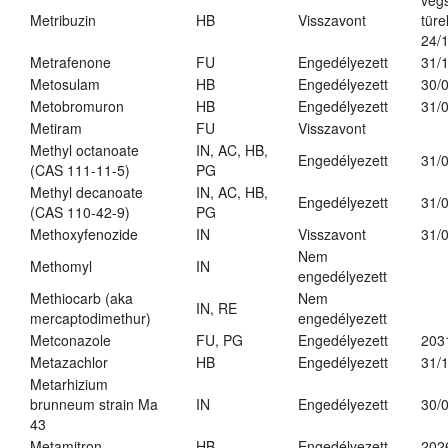
vég
Metribuzin
HB
Visszavont
türe
24/
Metrafenone
FU
Engedélyezett
31/
Metosulam
HB
Engedélyezett
30/
Metobromuron
HB
Engedélyezett
31/
Metiram
FU
Visszavont
Methyl octanoate
IN, AC, HB,
Engedélyezett
31/
(CAS 111-11-5)
PG
Methyl decanoate
IN, AC, HB,
Engedélyezett
31/
(CAS 110-42-9)
PG
Methoxyfenozide
IN
Visszavont
31/
Nem
Methomyl
IN
engedélyezett
Methiocarb (aka
Nem
IN, RE
mercaptodimethur)
engedélyezett
Metconazole
FU, PG
Engedélyezett
203
Metazachlor
HB
Engedélyezett
31/
Metarhizium
brunneum strain Ma
IN
Engedélyezett
30/
43
Metamitron
HB
Engedélyezett
202