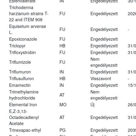
Esfenvalerate
IN
Engedélyezett
30/
Trichoderma
harzianum strains T-
FU
Engedélyezett
202
22 and ITEM 908
Equisetum arvense
FU
Engedélyezett
-
L.
Epoxiconazole
FU
Engedélyezett
Triclopyr
HB
Engedélyezett
31/
Trifloxystrobin
FU
Engedélyezett
31/
Nem
Triflumizole
FU
engedélyezett
Triflumuron
IN
Engedélyezett
31/
Triflusulfuron
HB
Visszavont
-
Emamectin
IN
Engedélyezett
15/
Trimethylamine
Nem
AT
hydrochloride
engedélyezett
Elemental Iron
MO
Új
26/
E,Z-3,13-
Octadecadienyl
AT
Engedélyezett
31/
Acetate
Trinexapac-ethyl
PG
Engedélyezett
203