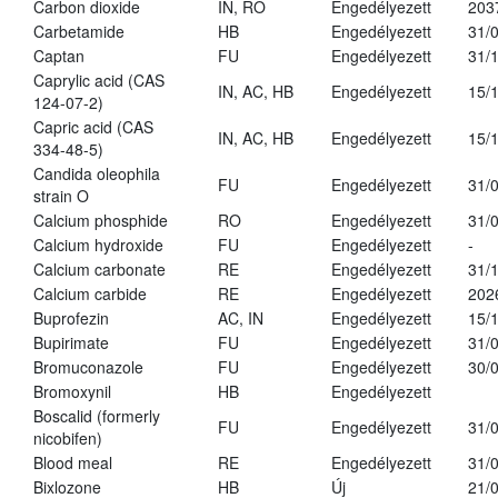
Carbon dioxide
IN, RO
Engedélyezett
203
Carbetamide
HB
Engedélyezett
31/
Captan
FU
Engedélyezett
31/
Caprylic acid (CAS
IN, AC, HB
Engedélyezett
15/
124-07-2)
Capric acid (CAS
IN, AC, HB
Engedélyezett
15/
334-48-5)
Candida oleophila
FU
Engedélyezett
31/
strain O
Calcium phosphide
RO
Engedélyezett
31/
Calcium hydroxide
FU
Engedélyezett
-
Calcium carbonate
RE
Engedélyezett
31/
Calcium carbide
RE
Engedélyezett
202
Buprofezin
AC, IN
Engedélyezett
15/
Bupirimate
FU
Engedélyezett
31/
Bromuconazole
FU
Engedélyezett
30/
Bromoxynil
HB
Engedélyezett
Boscalid (formerly
FU
Engedélyezett
31/
nicobifen)
Blood meal
RE
Engedélyezett
31/
Bixlozone
HB
Új
21/