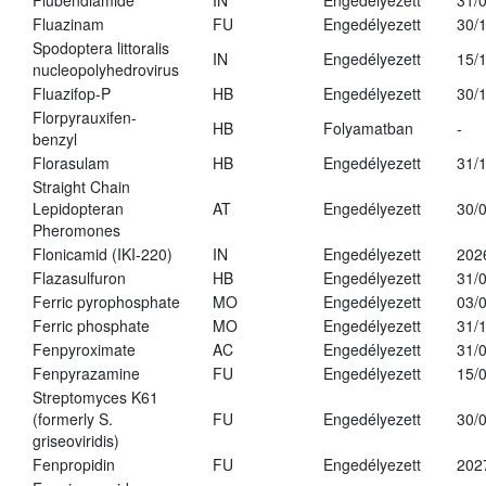
Flubendiamide
IN
Engedélyezett
31/
Fluazinam
FU
Engedélyezett
30/
Spodoptera littoralis
IN
Engedélyezett
15/
nucleopolyhedrovirus
Fluazifop-P
HB
Engedélyezett
30/
Florpyrauxifen-
HB
Folyamatban
-
benzyl
Florasulam
HB
Engedélyezett
31/
Straight Chain
Lepidopteran
AT
Engedélyezett
30/
Pheromones
Flonicamid (IKI-220)
IN
Engedélyezett
202
Flazasulfuron
HB
Engedélyezett
31/
Ferric pyrophosphate
MO
Engedélyezett
03/
Ferric phosphate
MO
Engedélyezett
31/
Fenpyroximate
AC
Engedélyezett
31/
Fenpyrazamine
FU
Engedélyezett
15/
Streptomyces K61
(formerly S.
FU
Engedélyezett
30/
griseoviridis)
Fenpropidin
FU
Engedélyezett
202