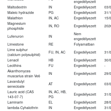
engedélyezett
Maltodextrin
IN
Engedélyezett
03/
Maleic hydrazide
PG
Engedélyezett
31/
Malathion
IN, AC
Engedélyezett
15/
Magnesium
IN, RO
Engedélyezett
202
phosphide
Nem
Lufenuron
IN
engedélyezett
Limestone
RE
Folyamatban
Lime sulphur
FU, IN, AC
Engedélyezett
31/
(calcium polysulphid)
Lenacil
HB
Engedélyezett
30/
Lecithins
FU
Engedélyezett
-
Akanthomyces
IN
Engedélyezett
29/
muscarius strain Ve6
Lavandulyl
AT
Engedélyezett
03/
senecioate
Lauric acid (CAS
IN, AC, HB,
Engedélyezett
31/
143-07-7)
PG
Laminarin
EL
Engedélyezett
28/
lambda-Cyhalothrin
IN
Engedélyezett
31/