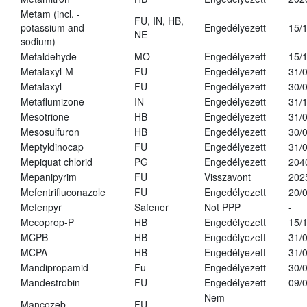
Metam (incl. -
FU, IN, HB,
potassium and -
Engedélyezett
15/
NE
sodium)
Metaldehyde
MO
Engedélyezett
15/
Metalaxyl-M
FU
Engedélyezett
31/
Metalaxyl
FU
Engedélyezett
30/
Metaflumizone
IN
Engedélyezett
31/
Mesotrione
HB
Engedélyezett
31/
Mesosulfuron
HB
Engedélyezett
30/
Meptyldinocap
FU
Engedélyezett
31/
Mepiquat chlorid
PG
Engedélyezett
204
Mepanipyrim
FU
Visszavont
202
Mefentrifluconazole
FU
Engedélyezett
20/
Mefenpyr
Safener
Not PPP
-
Mecoprop-P
HB
Engedélyezett
15/
MCPB
HB
Engedélyezett
31/
MCPA
HB
Engedélyezett
31/
Mandipropamid
Fu
Engedélyezett
30/
Mandestrobin
FU
Engedélyezett
09/
Nem
Mancozeb
FU