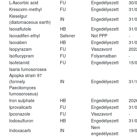
L-Ascorbic acid
FU
Engedélyezett
30/
Kresoxim-methyl
FU
Engedélyezett
31/
Kieselgur
IN
Engedélyezett
31/
(diatomaceous earth)
Isoxaflutole
HB
Engedélyezett
31/
Isoxadifen-ethyl
Safener
Not PPP
-
Isoxaben
HB
Engedélyezett
31/
Isopyrazam
FU
Visszavont
202
Isoflucypram
FU
Folyamatban
-
Isofetamid
FU
Engedélyezett
15/
Isaria fumosorosea
Apopka strain 97
(formely
IN
Engedélyezett
31/
Paecilomyces
fumosoroseus)
Iron sulphate
HB
Engedélyezett
202
Iprovalicarb
FU
Engedélyezett
31/
Ipconazole
FU
Visszavont
-
Iodosulfuron
HB
Engedélyezett
31/
Nem
Indoxacarb
IN
19/
engedélyezett