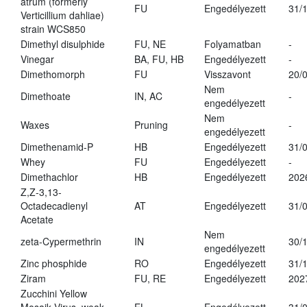
atrum (formerly
FU
Engedélyezett
31/
Verticillium dahliae)
strain WCS850
Dimethyl disulphide
FU, NE
Folyamatban
-
Vinegar
BA, FU, HB
Engedélyezett
-
Dimethomorph
FU
Visszavont
20/
Nem
Dimethoate
IN, AC
-
engedélyezett
Nem
Waxes
Pruning
-
engedélyezett
Dimethenamid-P
HB
Engedélyezett
31/
Whey
FU
Engedélyezett
-
Dimethachlor
HB
Engedélyezett
202
Z,Z-3,13-
Octadecadienyl
AT
Engedélyezett
31/
Acetate
Nem
zeta-Cypermethrin
IN
30/
engedélyezett
Zinc phosphide
RO
Engedélyezett
31/
Ziram
FU, RE
Engedélyezett
202
Zucchini Yellow