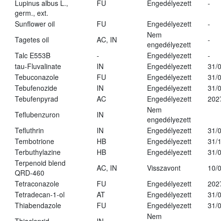
Lupinus albus L.,
FU
Engedélyezett
-
germ., ext.
Sunflower oil
FU
Engedélyezett
-
Nem
Tagetes oil
AC, IN
-
engedélyezett
Talc E553B
-
Engedélyezett
-
tau-Fluvalinate
IN
Engedélyezett
31/
Tebuconazole
FU
Engedélyezett
31/
Tebufenozide
IN
Engedélyezett
31/
Tebufenpyrad
AC
Engedélyezett
202
Nem
Teflubenzuron
IN
engedélyezett
Tefluthrin
IN
Engedélyezett
31/
Tembotrione
HB
Engedélyezett
31/
Terbuthylazine
HB
Engedélyezett
31/
Terpenoid blend
AC, IN
Visszavont
10/
QRD-460
Tetraconazole
FU
Engedélyezett
202
Tetradecan-1-ol
AT
Engedélyezett
31/
Thiabendazole
FU
Engedélyezett
31/
Nem