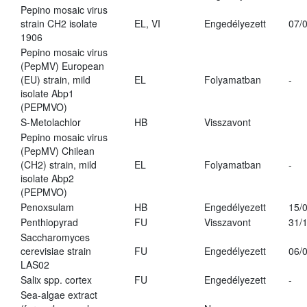
Pepino mosaic virus
strain CH2 isolate
EL, VI
Engedélyezett
07/
1906
Pepino mosaic virus
(PepMV) European
(EU) strain, mild
EL
Folyamatban
-
isolate Abp1
(PEPMVO)
S-Metolachlor
HB
Visszavont
Pepino mosaic virus
(PepMV) Chilean
(CH2) strain, mild
EL
Folyamatban
-
isolate Abp2
(PEPMVO)
Penoxsulam
HB
Engedélyezett
15/
Penthiopyrad
FU
Visszavont
31/
Saccharomyces
cerevisiae strain
FU
Engedélyezett
06/
LAS02
Salix spp. cortex
FU
Engedélyezett
-
Sea-algae extract