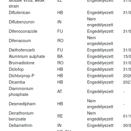
Mosaik Virus, weak
EL
Engedélyezett
31/
strain
Diflufenican
HB
Engedélyezett
31/
Nem
Diflubenzuron
IN
engedélyezett
Difenoconazole
FU
Engedélyezett
31/
Nem
Difenacoum
RO
engedélyezett
Diethofencarb
FU
Engedélyezett
31/
Aluminium sulphate
BA
Engedélyezett
15/
Bromadiolone
RO
Engedélyezett
31/
Diclofop
HB
Engedélyezett
31/
Dichlorprop-P
HB
Engedélyezett
202
Dicamba
HB
Engedélyezett
202
Diammonium
AT
Engedélyezett
-
phosphate
Nem
Desmedipham
HB
-
engedélyezett
Denathonium
Nem
RE
01/
benzoate
engedélyezett
Deltamethrin
IN
Engedélyezett
30/