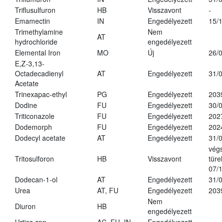
Triflusulfuron
HB
Visszavont
-
Emamectin
IN
Engedélyezett
15/
Trimethylamine
Nem
AT
hydrochloride
engedélyezett
Elemental Iron
MO
Új
26/
E,Z-3,13-
Octadecadienyl
AT
Engedélyezett
31/
Acetate
Trinexapac-ethyl
PG
Engedélyezett
203
Dodine
FU
Engedélyezett
30/
Triticonazole
FU
Engedélyezett
202
Dodemorph
FU
Engedélyezett
202
Dodecyl acetate
AT
Engedélyezett
31/
vég
Tritosulforon
HB
Visszavont
türe
07/
Dodecan-1-ol
AT
Engedélyezett
31/
Urea
AT, FU
Engedélyezett
203
Nem
Diuron
HB
engedélyezett