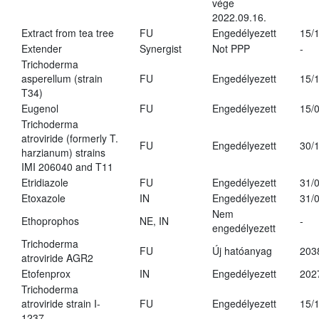
vége
2022.09.16.
Extract from tea tree
FU
Engedélyezett
15/
Extender
Synergist
Not PPP
-
Trichoderma
asperellum (strain
FU
Engedélyezett
15/
T34)
Eugenol
FU
Engedélyezett
15/
Trichoderma
atroviride (formerly T.
FU
Engedélyezett
30/
harzianum) strains
IMI 206040 and T11
Etridiazole
FU
Engedélyezett
31/
Etoxazole
IN
Engedélyezett
31/
Nem
Ethoprophos
NE, IN
-
engedélyezett
Trichoderma
FU
Új hatóanyag
203
atroviride AGR2
Etofenprox
IN
Engedélyezett
202
Trichoderma
atroviride strain I-
FU
Engedélyezett
15/
1237