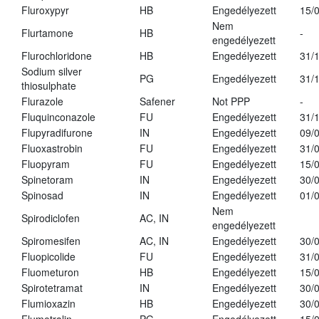
Fluroxypyr
HB
Engedélyezett
15/
Nem
Flurtamone
HB
-
engedélyezett
Flurochloridone
HB
Engedélyezett
31/
Sodium silver
PG
Engedélyezett
31/
thiosulphate
Flurazole
Safener
Not PPP
-
Fluquinconazole
FU
Engedélyezett
31/
Flupyradifurone
IN
Engedélyezett
09/
Fluoxastrobin
FU
Engedélyezett
31/
Fluopyram
FU
Engedélyezett
15/
Spinetoram
IN
Engedélyezett
30/
Spinosad
IN
Engedélyezett
01/
Nem
Spirodiclofen
AC, IN
engedélyezett
Spiromesifen
AC, IN
Engedélyezett
30/
Fluopicolide
FU
Engedélyezett
31/
Fluometuron
HB
Engedélyezett
15/
Spirotetramat
IN
Engedélyezett
30/
Flumioxazin
HB
Engedélyezett
30/