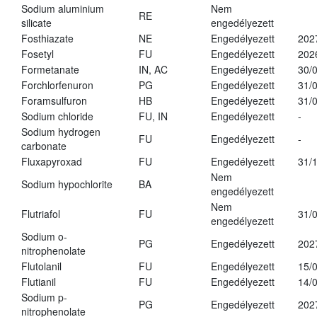
Sodium aluminium
Nem
RE
silicate
engedélyezett
Fosthiazate
NE
Engedélyezett
202
Fosetyl
FU
Engedélyezett
202
Formetanate
IN, AC
Engedélyezett
30/
Forchlorfenuron
PG
Engedélyezett
31/
Foramsulfuron
HB
Engedélyezett
31/
Sodium chloride
FU, IN
Engedélyezett
-
Sodium hydrogen
FU
Engedélyezett
-
carbonate
Fluxapyroxad
FU
Engedélyezett
31/
Nem
Sodium hypochlorite
BA
engedélyezett
Nem
Flutriafol
FU
31/
engedélyezett
Sodium o-
PG
Engedélyezett
202
nitrophenolate
Flutolanil
FU
Engedélyezett
15/
Flutianil
FU
Engedélyezett
14/
Sodium p-
PG
Engedélyezett
202
nitrophenolate