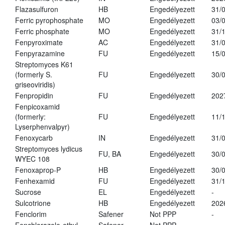
Flazasulfuron
HB
Engedélyezett
31/
Ferric pyrophosphate
MO
Engedélyezett
03/
Ferric phosphate
MO
Engedélyezett
31/
Fenpyroximate
AC
Engedélyezett
31/
Fenpyrazamine
FU
Engedélyezett
15/
Streptomyces K61
(formerly S.
FU
Engedélyezett
30/
griseoviridis)
Fenpropidin
FU
Engedélyezett
202
Fenpicoxamid
(formerly:
FU
Engedélyezett
11/
Lyserphenvalpyr)
Fenoxycarb
IN
Engedélyezett
31/
Streptomyces lydicus
FU, BA
Engedélyezett
30/
WYEC 108
Fenoxaprop-P
HB
Engedélyezett
30/
Fenhexamid
FU
Engedélyezett
31/
Sucrose
EL
Engedélyezett
-
Sulcotrione
HB
Engedélyezett
202
Fenclorim
Safener
Not PPP
-