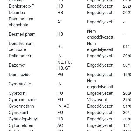
Dichlorprop-P
HB
Engedélyezett
202
Dicamba
HB
Engedélyezett
202
Diammonium
AT
Engedélyezett
-
phosphate
Nem
Desmedipham
HB
-
engedélyezett
Denathonium
Nem
RE
01/
benzoate
engedélyezett
Deltamethrin
IN
Engedélyezett
30/
NE, FU,
Dazomet
Engedélyezett
30/
HB, ST
Daminozide
PG
Engedélyezett
15/
Nem
Cyromazine
IN
engedélyezett
Cyprodinil
FU
Engedélyezett
202
Cyproconazole
FU
Visszavont
31/
Cypermethrin
IN, AC
Engedélyezett
31/
Cymoxanil
FU
Engedélyezett
30/
Cyhalofop-butyl
HB
Engedélyezett
30/
Cyflumetofen
AC
Engedélyezett
15/