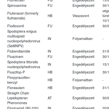
Flumetralin
PG
Engedélyezett
15/
Spiroxamine
FU
Engedélyezett
30/
vég
Flufenacet (formerly
HB
Visszavont
türe
fluthiamide)
10/
Fludioxonil
FU
Engedélyezett
30/
Spodoptera exigua
multicapsid
IN
Folyamatban
-
nucleopolyhedorvirus
(SeMNPV)
Flubendiamide
IN
Engedélyezett
31/
Fluazinam
FU
Engedélyezett
30/
Spodoptera littoralis
IN
Engedélyezett
15/
nucleopolyhedrovirus
Fluazifop-P
HB
Engedélyezett
30/
Florpyrauxifen-
HB
Folyamatban
-
benzyl
Florasulam
HB
Engedélyezett
31/
Straight Chain
Lepidopteran
AT
Engedélyezett
30/
Pheromones
Flonicamid (IKI-220)
IN
Engedélyezett
202