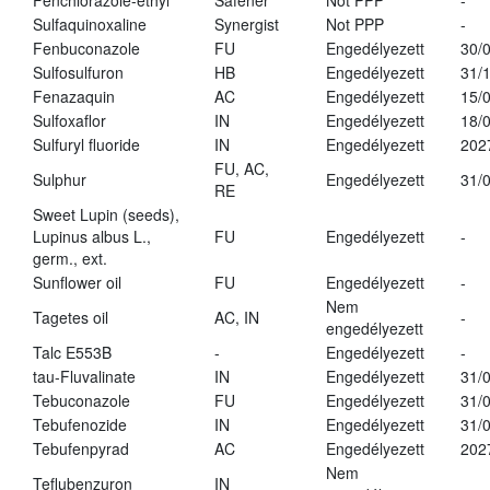
Fenchlorazole-ethyl
Safener
Not PPP
-
Sulfaquinoxaline
Synergist
Not PPP
-
Fenbuconazole
FU
Engedélyezett
30/
Sulfosulfuron
HB
Engedélyezett
31/
Fenazaquin
AC
Engedélyezett
15/
Sulfoxaflor
IN
Engedélyezett
18/
Sulfuryl fluoride
IN
Engedélyezett
202
FU, AC,
Sulphur
Engedélyezett
31/
RE
Sweet Lupin (seeds),
Lupinus albus L.,
FU
Engedélyezett
-
germ., ext.
Sunflower oil
FU
Engedélyezett
-
Nem
Tagetes oil
AC, IN
-
engedélyezett
Talc E553B
-
Engedélyezett
-
tau-Fluvalinate
IN
Engedélyezett
31/
Tebuconazole
FU
Engedélyezett
31/
Tebufenozide
IN
Engedélyezett
31/
Tebufenpyrad
AC
Engedélyezett
202
Nem
Teflubenzuron
IN