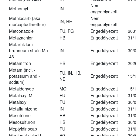
Nem
Methomyl
IN
engedélyezett
Methiocarb (aka
Nem
IN, RE
mercaptodimethur)
engedélyezett
Metconazole
FU, PG
Engedélyezett
203
Metazachlor
HB
Engedélyezett
31/
Metarhizium
brunneum strain Ma
IN
Engedélyezett
30/
43
Metamitron
HB
Engedélyezett
202
Metam (incl. -
FU, IN, HB,
potassium and -
Engedélyezett
15/
NE
sodium)
Metaldehyde
MO
Engedélyezett
15/
Metalaxyl-M
FU
Engedélyezett
31/
Metalaxyl
FU
Engedélyezett
30/
Metaflumizone
IN
Engedélyezett
31/
Mesotrione
HB
Engedélyezett
31/
Mesosulfuron
HB
Engedélyezett
30/
Meptyldinocap
FU
Engedélyezett
31/
Mepiquat chlorid
PG
Engedélyezett
204