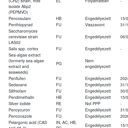
(CH2) strain, mild
EL
Folyamatban
-
isolate Abp2
(PEPMVO)
Penoxsulam
HB
Engedélyezett
15/
Penthiopyrad
FU
Visszavont
31/
Saccharomyces
cerevisiae strain
FU
Engedélyezett
06/
LAS02
Salix spp. cortex
FU
Engedélyezett
-
Sea-algae extract
(formerly sea-algae
Nem
PG
extract and
engedélyezett
seaweeds)
Penflufen
FU
Engedélyezett
202
Sedaxane
FU
Engedélyezett
31/
Silthiofam
FU
Engedélyezett
30/
Pendimethalin
HB
Engedélyezett
15/
Silver iodide
RE
Not PPP
-
Pencycuron
FU
Engedélyezett
31/
Penconazole
FU
Engedélyezett
202
Pelargonic acid (CAS
IN, AC, HB,
Engedélyezett
15/