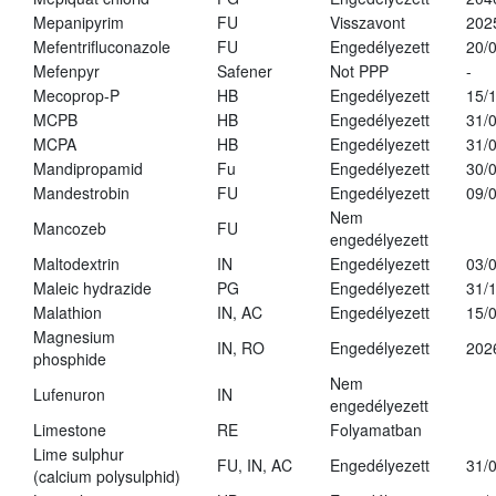
Mepanipyrim
FU
Visszavont
202
Mefentrifluconazole
FU
Engedélyezett
20/
Mefenpyr
Safener
Not PPP
-
Mecoprop-P
HB
Engedélyezett
15/
MCPB
HB
Engedélyezett
31/
MCPA
HB
Engedélyezett
31/
Mandipropamid
Fu
Engedélyezett
30/
Mandestrobin
FU
Engedélyezett
09/
Nem
Mancozeb
FU
engedélyezett
Maltodextrin
IN
Engedélyezett
03/
Maleic hydrazide
PG
Engedélyezett
31/
Malathion
IN, AC
Engedélyezett
15/
Magnesium
IN, RO
Engedélyezett
202
phosphide
Nem
Lufenuron
IN
engedélyezett
Limestone
RE
Folyamatban
Lime sulphur
FU, IN, AC
Engedélyezett
31/
(calcium polysulphid)