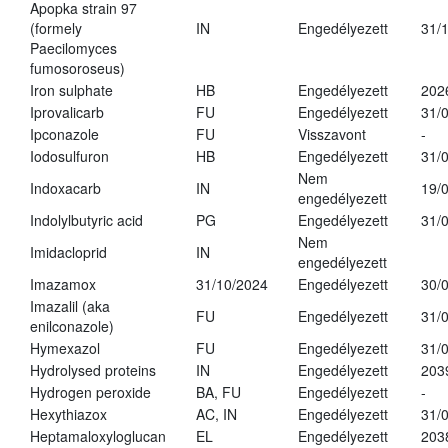
Apopka strain 97
(formely
IN
Engedélyezett
31/
Paecilomyces
fumosoroseus)
Iron sulphate
HB
Engedélyezett
202
Iprovalicarb
FU
Engedélyezett
31/
Ipconazole
FU
Visszavont
-
Iodosulfuron
HB
Engedélyezett
31/
Nem
Indoxacarb
IN
19/
engedélyezett
Indolylbutyric acid
PG
Engedélyezett
31/
Nem
Imidacloprid
IN
engedélyezett
Imazamox
31/10/2024
Engedélyezett
30/
Imazalil (aka
FU
Engedélyezett
31/
enilconazole)
Hymexazol
FU
Engedélyezett
31/
Hydrolysed proteins
IN
Engedélyezett
203
Hydrogen peroxide
BA, FU
Engedélyezett
-
Hexythiazox
AC, IN
Engedélyezett
31/
Heptamaloxyloglucan
EL
Engedélyezett
203