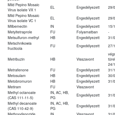
Mild Pepino Mosaic
EL
Engedélyezett
29/
Virus isolate VX 1
Mild Pepino Mosaic
EL
Engedélyezett
29/
Virus isolate VC 1
Milbemectin
IN
Engedélyezett
15/
Metyltetraprole
FU
Folyamatban
-
Metsulfuron-methyl
HB
Engedélyezett
31/
Metschnikowia
FU
Engedélyezett
27/
fructicola
vég
Metribuzin
HB
Visszavont
türe
24/
Metrafenone
FU
Engedélyezett
31/
Metosulam
HB
Engedélyezett
30/
Metobromuron
HB
Engedélyezett
31/
Metiram
FU
Visszavont
Methyl octanoate
IN, AC, HB,
Engedélyezett
31/
(CAS 111-11-5)
PG
Methyl decanoate
IN, AC, HB,
Engedélyezett
31/
(CAS 110-42-9)
PG
Methoxyfenozide
IN
Visszavont
31/