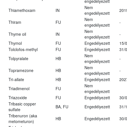
engedélyezett
Nem
Thiamethoxam
IN
201
engedélyezett
Nem
Thiram
FU
-
engedélyezett
Nem
Thyme oil
IN
-
engedélyezett
Thymol
FU
Engedélyezett
15/
Tolclofos-methyl
FU
Engedélyezett
31/
Nem
Tolpyralate
HB
-
engedélyezett
Nem
Topramezone
HB
-
engedélyezett
Tri-allate
HB
Engedélyezett
202
Nem
Triadimenol
FU
engedélyezett
Triazoxide
FU
Engedélyezett
30/
Tribasic copper
BA, FU
Engedélyezett
31/
sulfate
Tribenuron (aka
HB
Engedélyezett
30/
metometuron)