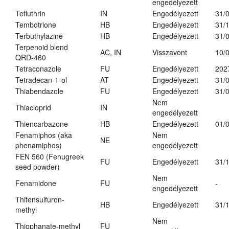
engedélyezett
Tefluthrin
IN
Engedélyezett
31/
Tembotrione
HB
Engedélyezett
31/
Terbuthylazine
HB
Engedélyezett
31/
Terpenoid blend
AC, IN
Visszavont
10/
QRD-460
Tetraconazole
FU
Engedélyezett
202
Tetradecan-1-ol
AT
Engedélyezett
31/
Thiabendazole
FU
Engedélyezett
31/
Nem
Thiacloprid
IN
engedélyezett
Thiencarbazone
HB
Engedélyezett
01/
Fenamiphos (aka
Nem
NE
phenamiphos)
engedélyezett
FEN 560 (Fenugreek
FU
Engedélyezett
31/
seed powder)
Nem
Fenamidone
FU
-
engedélyezett
Thifensulfuron-
HB
Engedélyezett
31/
methyl
Nem
Thiophanate-methyl
FU