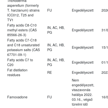
Trichoderma
asperellum (formerly
T. harzianum) strains
FU
Engedélyezett
202
ICC012, T25 and
TV1
Fatty acids C8-C10
IN, AC, HB,
methyl esters (CAS
Engedélyezett
31/
PG
85566-26-3)
Fatty acids C7-C18
and C18 unsaturated
IN, AC, HB,
Engedélyezett
15/
potassium salts (CAS
PG
67701-09-1)
Fatty acids C7 to
IN, AC, HB,
Engedélyezett
01/
C20
PG
Fat distilation
RE
Engedélyezett
202
residues
Nem
engedélyezett,
visszavonás
hatálya 2022.
Famoxadone
FU
16/
03.16., végső
türelmi idő