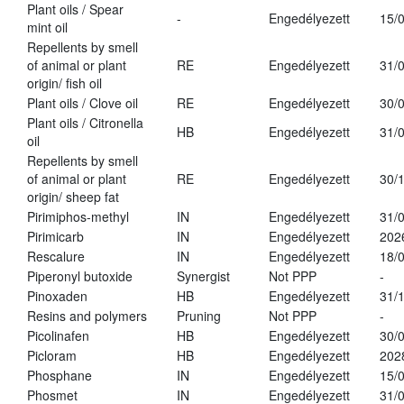
Plant oils / Spear
-
Engedélyezett
15/
mint oil
Repellents by smell
of animal or plant
RE
Engedélyezett
31/
origin/ fish oil
Plant oils / Clove oil
RE
Engedélyezett
30/
Plant oils / Citronella
HB
Engedélyezett
31/
oil
Repellents by smell
of animal or plant
RE
Engedélyezett
30/
origin/ sheep fat
Pirimiphos-methyl
IN
Engedélyezett
31/
Pirimicarb
IN
Engedélyezett
202
Rescalure
IN
Engedélyezett
18/
Piperonyl butoxide
Synergist
Not PPP
-
Pinoxaden
HB
Engedélyezett
31/
Resins and polymers
Pruning
Not PPP
-
Picolinafen
HB
Engedélyezett
30/
Picloram
HB
Engedélyezett
202
Phosphane
IN
Engedélyezett
15/
Phosmet
IN
Engedélyezett
31/