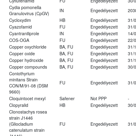
Cyflufenamid
FU
Engedélyezett
30/
Cydia pomonella
IN
Engedélyezett
203
Granulovirus (CpGV)
Cycloxydim
HB
Engedélyezett
31/
Cyazofamid
FU
Engedélyezett
31/
Cyantraniliprole
IN
Engedélyezett
14/
COS-OGA
FU
Engedélyezett
22/
Copper oxychloride
BA, FU
Engedélyezett
31/
Copper oxide
BA, FU
Engedélyezett
31/
Copper hydroxide
BA, FU
Engedélyezett
31/
Copper compounds
BA, FU
Engedélyezett
30/
Coniothyrium
minitans Strain
FU
Engedélyezett
31/
CON/M/91-08 (DSM
9660)
Cloquintocet mexyl
Safener
Not PPP
-
Clopyralid
HB
Engedélyezett
30/
Clonostachys rosea
strain J1446
(Gliocladium
FU
Engedélyezett
31/
catenulatum strain