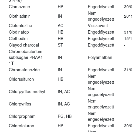
J1446)
Clomazone
HB
Engedélyezett
30/
Nem
Clothiadinin
IN
201
engedélyezett
Clofentezine
AC
Visszavont
Clodinafop
HB
Engedélyezett
31/
Clethodim
HB
Engedélyezett
15/
Clayed charcoal
ST
Engedélyezett
-
Chromobacterium
subtsugae PRAA4-
IN
Folyamatban
-
1T
Chromafenozide
IN
Engedélyezett
31/
Nem
Chlorsulfuron
HB
engedélyezett
Nem
Chlorpyrifos-methyl
IN, AC
engedélyezett
Nem
Chlorpyrifos
IN, AC
engedélyezett
Nem
Chlorpropham
PG, HB
-
engedélyezett
Chlorotoluron
HB
Engedélyezett
30/