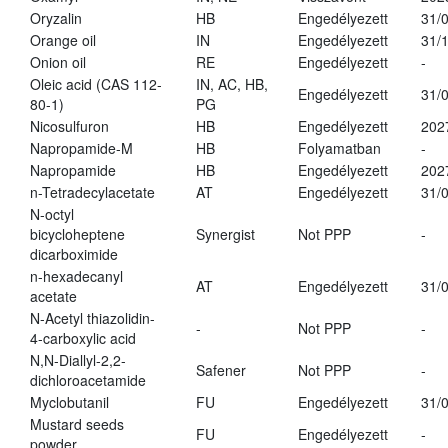
Oryzalin
HB
Engedélyezett
31/
Orange oil
IN
Engedélyezett
31/
Onion oil
RE
Engedélyezett
-
Oleic acid (CAS 112-
IN, AC, HB,
Engedélyezett
31/
80-1)
PG
Nicosulfuron
HB
Engedélyezett
202
Napropamide-M
HB
Folyamatban
-
Napropamide
HB
Engedélyezett
202
n-Tetradecylacetate
AT
Engedélyezett
31/
N-octyl
bicycloheptene
Synergist
Not PPP
-
dicarboximide
n-hexadecanyl
AT
Engedélyezett
31/
acetate
N-Acetyl thiazolidin-
-
Not PPP
-
4-carboxylic acid
N,N-Diallyl-2,2-
Safener
Not PPP
-
dichloroacetamide
Myclobutanil
FU
Engedélyezett
31/
Mustard seeds
FU
Engedélyezett
-
powder