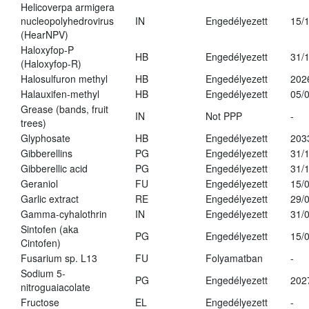
Helicoverpa armigera
nucleopolyhedrovirus
IN
Engedélyezett
15/
(HearNPV)
Haloxyfop-P
HB
Engedélyezett
31/
(Haloxyfop-R)
Halosulfuron methyl
HB
Engedélyezett
202
Halauxifen-methyl
HB
Engedélyezett
05/
Grease (bands, fruit
IN
Not PPP
-
trees)
Glyphosate
HB
Engedélyezett
203
Gibberellins
PG
Engedélyezett
31/
Gibberellic acid
PG
Engedélyezett
31/
Geraniol
FU
Engedélyezett
15/
Garlic extract
RE
Engedélyezett
29/
Gamma-cyhalothrin
IN
Engedélyezett
31/
Sintofen (aka
PG
Engedélyezett
15/
Cintofen)
Fusarium sp. L13
FU
Folyamatban
-
Sodium 5-
PG
Engedélyezett
202
nitroguaiacolate
Fructose
EL
Engedélyezett
-