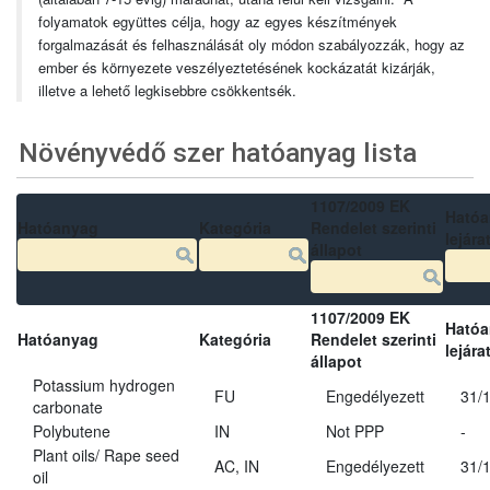
folyamatok együttes célja, hogy az egyes készítmények
forgalmazását és felhasználását oly módon szabályozzák, hogy az
ember és környezete veszélyeztetésének kockázatát kizárják,
illetve a lehető legkisebbre csökkentsék.
Növényvédő szer hatóanyag lista
1107/2009 EK
Ható
Hatóanyag
Kategória
Rendelet szerinti
lejára
állapot
1107/2009 EK
Ható
Hatóanyag
Kategória
Rendelet szerinti
lejára
állapot
Potassium hydrogen
FU
Engedélyezett
31/
carbonate
Polybutene
IN
Not PPP
-
Plant oils/ Rape seed
AC, IN
Engedélyezett
31/
oil