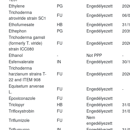
Ethylene
PG
Engedélyezett
202
Trichoderma
FU
Engedélyezett
06/
atroviride strain SC1
Ethofumesate
HB
Engedélyezett
31/
Ethephon
PG
Engedélyezett
203
Trichoderma gamsii
(formerly T. viride)
FU
Engedélyezett
202
strain ICC080
Ethanol
-
Not PPP
-
Esfenvalerate
IN
Engedélyezett
30/
Trichoderma
harzianum strains T-
FU
Engedélyezett
202
22 and ITEM 908
Equisetum arvense
FU
Engedélyezett
-
L.
Epoxiconazole
FU
Engedélyezett
Triclopyr
HB
Engedélyezett
31/
Trifloxystrobin
FU
Engedélyezett
31/
Nem
Triflumizole
FU
engedélyezett
Triflumuron
IN
Engedélyezett
31/