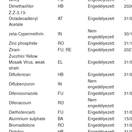
Dimethachlor
HB
Engedélyezett
202
Z,Z-3,13-
Octadecadienyl
AT
Engedélyezett
31/
Acetate
Nem
zeta-Cypermethrin
IN
30/
engedélyezett
Zinc phosphide
RO
Engedélyezett
31/
Ziram
FU, RE
Engedélyezett
202
Zucchini Yellow
Mosaik Virus, weak
EL
Engedélyezett
31/
strain
Diflufenican
HB
Engedélyezett
31/
Nem
Diflubenzuron
IN
engedélyezett
Difenoconazole
FU
Engedélyezett
31/
Nem
Difenacoum
RO
engedélyezett
Diethofencarb
FU
Engedélyezett
31/
Aluminium sulphate
BA
Engedélyezett
15/
Bromadiolone
RO
Engedélyezett
31/
Diclofop
HB
Engedélyezett
31/