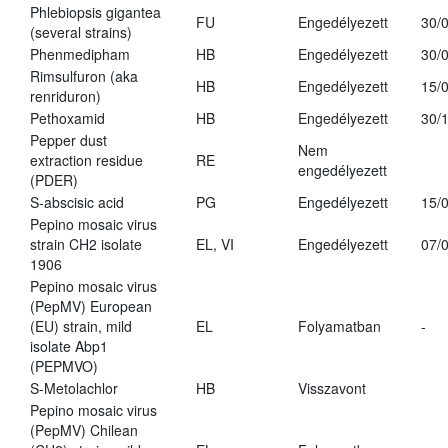
Phlebiopsis gigantea
FU
Engedélyezett
30/
(several strains)
Phenmedipham
HB
Engedélyezett
30/
Rimsulfuron (aka
HB
Engedélyezett
15/
renriduron)
Pethoxamid
HB
Engedélyezett
30/
Pepper dust
Nem
extraction residue
RE
engedélyezett
(PDER)
S-abscisic acid
PG
Engedélyezett
15/
Pepino mosaic virus
strain CH2 isolate
EL, VI
Engedélyezett
07/
1906
Pepino mosaic virus
(PepMV) European
(EU) strain, mild
EL
Folyamatban
-
isolate Abp1
(PEPMVO)
S-Metolachlor
HB
Visszavont
Pepino mosaic virus
(PepMV) Chilean