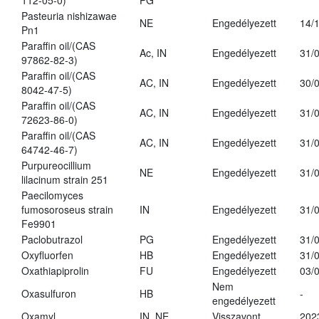
112-05-0)
PG
Pasteuria nishizawae
NE
Engedélyezett
14/
Pn1
Paraffin oil/(CAS
Ac, IN
Engedélyezett
31/
97862-82-3)
Paraffin oil/(CAS
AC, IN
Engedélyezett
30/
8042-47-5)
Paraffin oil/(CAS
AC, IN
Engedélyezett
31/
72623-86-0)
Paraffin oil/(CAS
AC, IN
Engedélyezett
31/
64742-46-7)
Purpureocillium
NE
Engedélyezett
31/
lilacinum strain 251
Paecilomyces
fumosoroseus strain
IN
Engedélyezett
31/
Fe9901
Paclobutrazol
PG
Engedélyezett
31/
Oxyfluorfen
HB
Engedélyezett
31/
Oxathiapiprolin
FU
Engedélyezett
03/
Nem
Oxasulfuron
HB
-
engedélyezett
Oxamyl
IN, NE
Visszavont
202