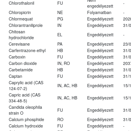
Nem
Chlorothalonil
FU
-
engedélyezett
Chloropicrin
NE
Folyamatban
-
Chlormequat
PG
Engedélyezett
202
Chlorantraniliprole
IN
Engedélyezett
31/
Chitosan
EL
Engedélyezett
-
hydrochloride
Cerevisane
PA
Engedélyezett
23/
Carfentrazone-ethyl
HB
Engedélyezett
31/
Carboxin
FU
Engedélyezett
31/
Carbon dioxide
IN, RO
Engedélyezett
203
Carbetamide
HB
Engedélyezett
31/
Captan
FU
Engedélyezett
31/
Caprylic acid (CAS
IN, AC, HB
Engedélyezett
15/
124-07-2)
Capric acid (CAS
IN, AC, HB
Engedélyezett
15/
334-48-5)
Candida oleophila
FU
Engedélyezett
31/
strain O
Calcium phosphide
RO
Engedélyezett
31/
Calcium hydroxide
FU
Engedélyezett
-