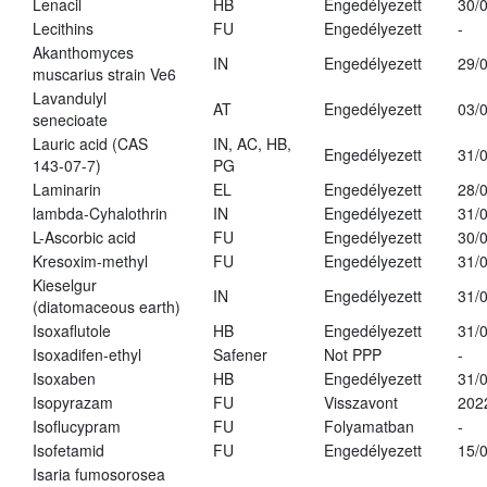
Lenacil
HB
Engedélyezett
30/
Lecithins
FU
Engedélyezett
-
Akanthomyces
IN
Engedélyezett
29/
muscarius strain Ve6
Lavandulyl
AT
Engedélyezett
03/
senecioate
Lauric acid (CAS
IN, AC, HB,
Engedélyezett
31/
143-07-7)
PG
Laminarin
EL
Engedélyezett
28/
lambda-Cyhalothrin
IN
Engedélyezett
31/
L-Ascorbic acid
FU
Engedélyezett
30/
Kresoxim-methyl
FU
Engedélyezett
31/
Kieselgur
IN
Engedélyezett
31/
(diatomaceous earth)
Isoxaflutole
HB
Engedélyezett
31/
Isoxadifen-ethyl
Safener
Not PPP
-
Isoxaben
HB
Engedélyezett
31/
Isopyrazam
FU
Visszavont
202
Isoflucypram
FU
Folyamatban
-
Isofetamid
FU
Engedélyezett
15/
Isaria fumosorosea