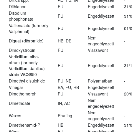
Urtica spp.
AC, FU, IN
Engedélyezett
-
Dithianon
FU
Engedélyezett
31/
Disodium
FU
Engedélyezett
31/
phosphonate
Valifenalate (formerly
FU
Engedélyezett
01/
Valiphenal)
Nem
Diquat (dibromide)
HB, DE
-
engedélyezett
Dimoxystrobin
FU
Visszavont
-
Verticillium albo-
atrum (formerly
FU
Engedélyezett
31/
Verticillium dahliae)
strain WCS850
Dimethyl disulphide
FU, NE
Folyamatban
-
Vinegar
BA, FU, HB
Engedélyezett
-
Dimethomorph
FU
Visszavont
20/
Nem
Dimethoate
IN, AC
-
engedélyezett
Nem
Waxes
Pruning
-
engedélyezett
Dimethenamid-P
HB
Engedélyezett
31/
Whey
FU
Engedélyezett
-