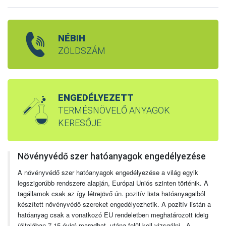
NÉBIH
ZÖLDSZÁM
ENGEDÉLYEZETT
TERMÉSNÖVELŐ ANYAGOK
KERESŐJE
Növényvédő szer hatóanyagok engedélyezése
A növényvédő szer hatóanyagok engedélyezése a világ egyik
legszigorúbb rendszere alapján, Európai Uniós szinten történik. A
tagállamok csak az így létrejövő ún. pozitív lista hatóanyagaiból
készített növényvédő szereket engedélyezhetik. A pozitív listán a
hatóanyag csak a vonatkozó EU rendeletben meghatározott ideig
(általában 7-15 évig) maradhat, utána felül kell vizsgálni. A