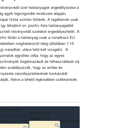
növényvédő szer hatóanyagok engedélyezése a
lág egyik legszigorúbb rendszere alapján,
rópai Uniós szinten történik. A tagállamok csak
 így létrejövő ún. pozitív lista hatóanyagaiból
szített növényvédő szereket engedélyezhetik. A
zitív listán a hatóanyag csak a vonatkozó EU
ndeletben meghatározott ideig (általában 7-15
ig) maradhat, utána felül kell vizsgálni. A
lyamatok együttes célja, hogy az egyes
szítmények forgalmazását és felhasználását oly
don szabályozzák, hogy az ember és
rnyezete veszélyeztetésének kockázatát
zárják, illetve a lehető legkisebbre csökkentsék.
07/2009 EK
Hatóanyag
delet szerinti
lejárati idő
apot
Részletek