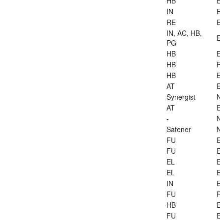
HB
E
IN
E
RE
E
IN, AC, HB,
E
PG
HB
E
HB
HB
E
AT
E
Synergist
AT
E
-
Safener
FU
E
FU
E
EL
E
EL
E
IN
E
FU
HB
E
FU
E