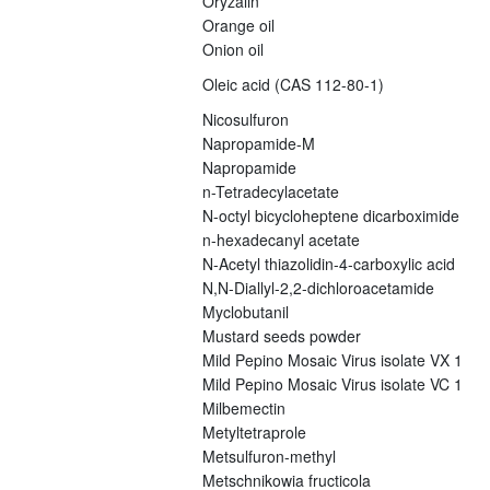
Oryzalin
Orange oil
Onion oil
Oleic acid (CAS 112-80-1)
Nicosulfuron
Napropamide-M
Napropamide
n-Tetradecylacetate
N-octyl bicycloheptene dicarboximide
n-hexadecanyl acetate
N-Acetyl thiazolidin-4-carboxylic acid
N,N-Diallyl-2,2-dichloroacetamide
Myclobutanil
Mustard seeds powder
Mild Pepino Mosaic Virus isolate VX 1
Mild Pepino Mosaic Virus isolate VC 1
Milbemectin
Metyltetraprole
Metsulfuron-methyl
Metschnikowia fructicola