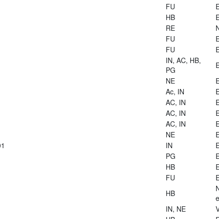
FU
E
HB
E
RE
FU
E
FU
E
IN, AC, HB,
E
PG
NE
E
Ac, IN
E
AC, IN
E
AC, IN
E
AC, IN
E
NE
E
01
IN
E
PG
E
HB
E
FU
E
HB
e
IN, NE
V