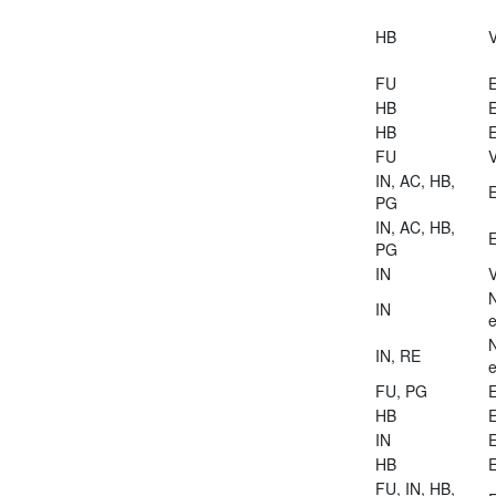
HB
V
FU
E
HB
E
HB
E
FU
V
IN, AC, HB,
E
PG
IN, AC, HB,
E
PG
IN
V
IN
e
IN, RE
e
FU, PG
E
HB
E
IN
E
HB
E
FU, IN, HB,