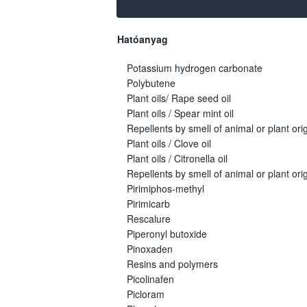
Hatóanyag
Potassium hydrogen carbonate
Polybutene
Plant oils/ Rape seed oil
Plant oils / Spear mint oil
Repellents by smell of animal or plant origi
Plant oils / Clove oil
Plant oils / Citronella oil
Repellents by smell of animal or plant orig
Pirimiphos-methyl
Pirimicarb
Rescalure
Piperonyl butoxide
Pinoxaden
Resins and polymers
Picolinafen
Picloram