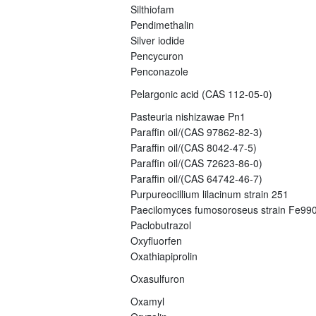
Silthiofam
Pendimethalin
Silver iodide
Pencycuron
Penconazole
Pelargonic acid (CAS 112-05-0)
Pasteuria nishizawae Pn1
Paraffin oil/(CAS 97862-82-3)
Paraffin oil/(CAS 8042-47-5)
Paraffin oil/(CAS 72623-86-0)
Paraffin oil/(CAS 64742-46-7)
Purpureocillium lilacinum strain 251
Paecilomyces fumosoroseus strain Fe99
Paclobutrazol
Oxyfluorfen
Oxathiapiprolin
Oxasulfuron
Oxamyl