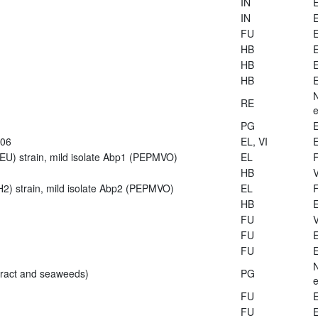
IN
E
IN
E
FU
E
HB
E
HB
E
HB
E
RE
e
PG
E
906
EL, VI
E
U) strain, mild isolate Abp1 (PEPMVO)
EL
HB
V
2) strain, mild isolate Abp2 (PEPMVO)
EL
HB
E
FU
V
FU
E
FU
E
tract and seaweeds)
PG
e
FU
E
FU
E