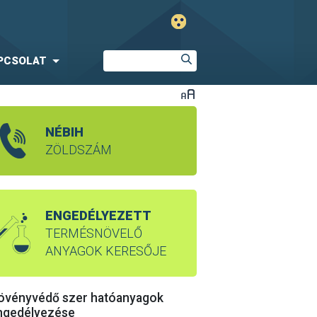
PCSOLAT
NÉBIH
ZÖLDSZÁM
ENGEDÉLYEZETT
TERMÉSNÖVELŐ
ANYAGOK KERESŐJE
övényvédő szer hatóanyagok
ngedélyezése