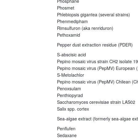
Phosphane
Phosmet
Phlebiopsis gigantea (several strains)
Phenmedipham
Rimsulfuron (aka renriduron)
Pethoxamid
Pepper dust extraction residue (PDER)
S-abscisic acid
Pepino mosaic virus strain CH2 isolate 1
Pepino mosaic virus (PepMV) European (E
S-Metolachlor
Pepino mosaic virus (PepMV) Chilean (CH
Penoxsulam
Penthiopyrad
Saccharomyces cerevisiae strain LAS02
Salix spp. cortex
Sea-algae extract (formerly sea-algae ex
Penflufen
Sedaxane