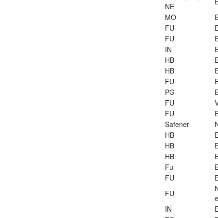
E
NE
MO
E
FU
E
FU
E
IN
E
HB
E
HB
E
FU
E
PG
E
FU
V
FU
E
Safener
HB
E
HB
E
HB
E
Fu
E
FU
E
FU
e
IN
E