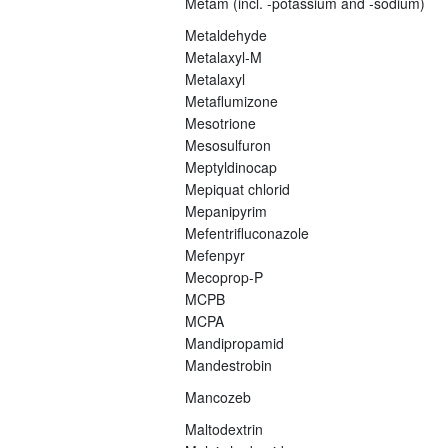
Metam (incl. -potassium and -sodium)
Metaldehyde
Metalaxyl-M
Metalaxyl
Metaflumizone
Mesotrione
Mesosulfuron
Meptyldinocap
Mepiquat chlorid
Mepanipyrim
Mefentrifluconazole
Mefenpyr
Mecoprop-P
MCPB
MCPA
Mandipropamid
Mandestrobin
Mancozeb
Maltodextrin