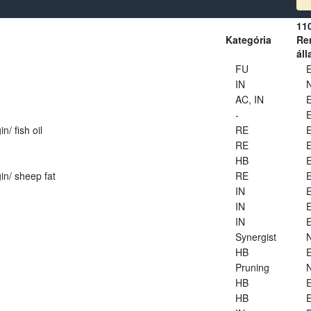
11
Kategória
Ren
áll
FU
E
IN
AC, IN
E
-
E
n/ fish oil
RE
E
RE
E
HB
E
in/ sheep fat
RE
E
IN
E
IN
E
IN
E
Synergist
HB
E
Pruning
HB
E
HB
E