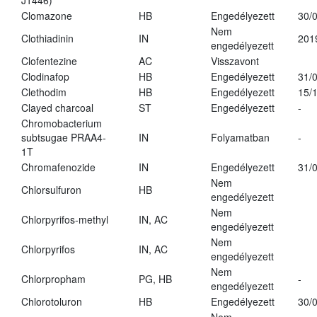
J1446)
Clomazone
HB
Engedélyezett
30/
Nem
Clothiadinin
IN
201
engedélyezett
Clofentezine
AC
Visszavont
Clodinafop
HB
Engedélyezett
31/
Clethodim
HB
Engedélyezett
15/
Clayed charcoal
ST
Engedélyezett
-
Chromobacterium
subtsugae PRAA4-
IN
Folyamatban
-
1T
Chromafenozide
IN
Engedélyezett
31/
Nem
Chlorsulfuron
HB
engedélyezett
Nem
Chlorpyrifos-methyl
IN, AC
engedélyezett
Nem
Chlorpyrifos
IN, AC
engedélyezett
Nem
Chlorpropham
PG, HB
-
engedélyezett
Chlorotoluron
HB
Engedélyezett
30/