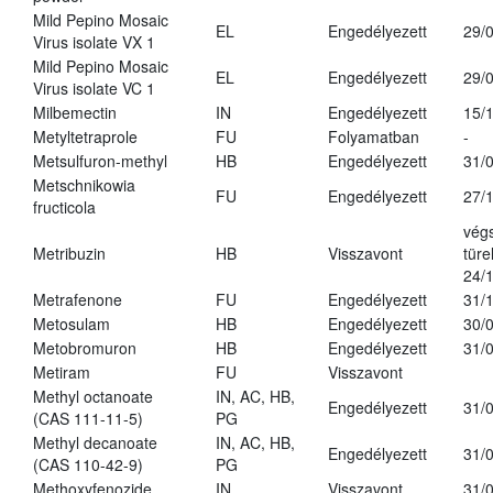
Mild Pepino Mosaic
EL
Engedélyezett
29/
Virus isolate VX 1
Mild Pepino Mosaic
EL
Engedélyezett
29/
Virus isolate VC 1
Milbemectin
IN
Engedélyezett
15/
Metyltetraprole
FU
Folyamatban
-
Metsulfuron-methyl
HB
Engedélyezett
31/
Metschnikowia
FU
Engedélyezett
27/
fructicola
vég
Metribuzin
HB
Visszavont
türe
24/
Metrafenone
FU
Engedélyezett
31/
Metosulam
HB
Engedélyezett
30/
Metobromuron
HB
Engedélyezett
31/
Metiram
FU
Visszavont
Methyl octanoate
IN, AC, HB,
Engedélyezett
31/
(CAS 111-11-5)
PG
Methyl decanoate
IN, AC, HB,
Engedélyezett
31/
(CAS 110-42-9)
PG
Methoxyfenozide
IN
Visszavont
31/