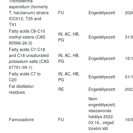
Trichoderma
asperellum (formerly
T. harzianum) strains
FU
Engedélyezett
202
ICC012, T25 and
TV1
Fatty acids C8-C10
IN, AC, HB,
methyl esters (CAS
Engedélyezett
31/
PG
85566-26-3)
Fatty acids C7-C18
and C18 unsaturated
IN, AC, HB,
Engedélyezett
15/
potassium salts (CAS
PG
67701-09-1)
Fatty acids C7 to
IN, AC, HB,
Engedélyezett
01/
C20
PG
Fat distilation
RE
Engedélyezett
202
residues
Nem
engedélyezett,
visszavonás
hatálya 2022.
Famoxadone
FU
16/
03.16., végső
türelmi idő