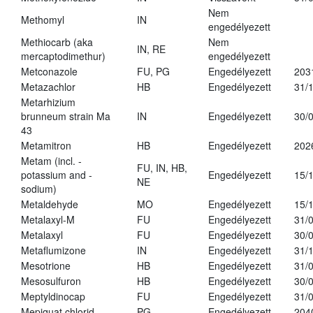
Nem
Methomyl
IN
engedélyezett
Methiocarb (aka
Nem
IN, RE
mercaptodimethur)
engedélyezett
Metconazole
FU, PG
Engedélyezett
203
Metazachlor
HB
Engedélyezett
31/
Metarhizium
brunneum strain Ma
IN
Engedélyezett
30/
43
Metamitron
HB
Engedélyezett
202
Metam (incl. -
FU, IN, HB,
potassium and -
Engedélyezett
15/
NE
sodium)
Metaldehyde
MO
Engedélyezett
15/
Metalaxyl-M
FU
Engedélyezett
31/
Metalaxyl
FU
Engedélyezett
30/
Metaflumizone
IN
Engedélyezett
31/
Mesotrione
HB
Engedélyezett
31/
Mesosulfuron
HB
Engedélyezett
30/
Meptyldinocap
FU
Engedélyezett
31/
Mepiquat chlorid
PG
Engedélyezett
204