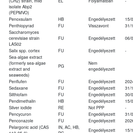
(CH2) strain, mild
EL
Folyamatban
-
isolate Abp2
(PEPMVO)
Penoxsulam
HB
Engedélyezett
15/
Penthiopyrad
FU
Visszavont
31/
Saccharomyces
cerevisiae strain
FU
Engedélyezett
06/
LAS02
Salix spp. cortex
FU
Engedélyezett
-
Sea-algae extract
(formerly sea-algae
Nem
PG
extract and
engedélyezett
seaweeds)
Penflufen
FU
Engedélyezett
202
Sedaxane
FU
Engedélyezett
31/
Silthiofam
FU
Engedélyezett
30/
Pendimethalin
HB
Engedélyezett
15/
Silver iodide
RE
Not PPP
-
Pencycuron
FU
Engedélyezett
31/
Penconazole
FU
Engedélyezett
202
Pelargonic acid (CAS
IN, AC, HB,
Engedélyezett
15/