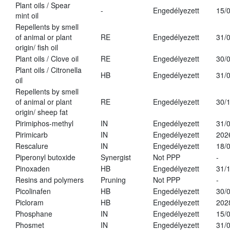
Plant oils / Spear
-
Engedélyezett
15/
mint oil
Repellents by smell
of animal or plant
RE
Engedélyezett
31/
origin/ fish oil
Plant oils / Clove oil
RE
Engedélyezett
30/
Plant oils / Citronella
HB
Engedélyezett
31/
oil
Repellents by smell
of animal or plant
RE
Engedélyezett
30/
origin/ sheep fat
Pirimiphos-methyl
IN
Engedélyezett
31/
Pirimicarb
IN
Engedélyezett
202
Rescalure
IN
Engedélyezett
18/
Piperonyl butoxide
Synergist
Not PPP
-
Pinoxaden
HB
Engedélyezett
31/
Resins and polymers
Pruning
Not PPP
-
Picolinafen
HB
Engedélyezett
30/
Picloram
HB
Engedélyezett
202
Phosphane
IN
Engedélyezett
15/
Phosmet
IN
Engedélyezett
31/