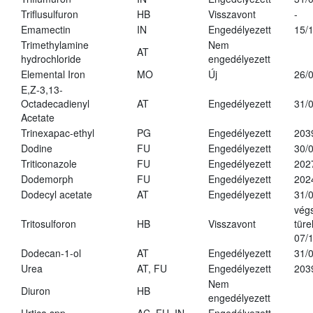
Triflusulfuron
HB
Visszavont
-
Emamectin
IN
Engedélyezett
15/
Trimethylamine
Nem
AT
hydrochloride
engedélyezett
Elemental Iron
MO
Új
26/
E,Z-3,13-
Octadecadienyl
AT
Engedélyezett
31/
Acetate
Trinexapac-ethyl
PG
Engedélyezett
203
Dodine
FU
Engedélyezett
30/
Triticonazole
FU
Engedélyezett
202
Dodemorph
FU
Engedélyezett
202
Dodecyl acetate
AT
Engedélyezett
31/
vég
Tritosulforon
HB
Visszavont
türe
07/
Dodecan-1-ol
AT
Engedélyezett
31/
Urea
AT, FU
Engedélyezett
203
Nem
Diuron
HB
engedélyezett