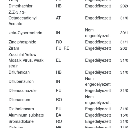
Dimethachlor
HB
Engedélyezett
202
Z,Z-3,13-
Octadecadienyl
AT
Engedélyezett
31/
Acetate
Nem
zeta-Cypermethrin
IN
30/
engedélyezett
Zinc phosphide
RO
Engedélyezett
31/
Ziram
FU, RE
Engedélyezett
202
Zucchini Yellow
Mosaik Virus, weak
EL
Engedélyezett
31/
strain
Diflufenican
HB
Engedélyezett
31/
Nem
Diflubenzuron
IN
engedélyezett
Difenoconazole
FU
Engedélyezett
31/
Nem
Difenacoum
RO
engedélyezett
Diethofencarb
FU
Engedélyezett
31/
Aluminium sulphate
BA
Engedélyezett
15/
Bromadiolone
RO
Engedélyezett
31/
Diclofop
HB
Engedélyezett
31/