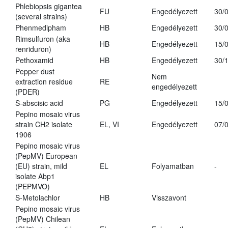
Phlebiopsis gigantea
FU
Engedélyezett
30/
(several strains)
Phenmedipham
HB
Engedélyezett
30/
Rimsulfuron (aka
HB
Engedélyezett
15/
renriduron)
Pethoxamid
HB
Engedélyezett
30/
Pepper dust
Nem
extraction residue
RE
engedélyezett
(PDER)
S-abscisic acid
PG
Engedélyezett
15/
Pepino mosaic virus
strain CH2 isolate
EL, VI
Engedélyezett
07/
1906
Pepino mosaic virus
(PepMV) European
(EU) strain, mild
EL
Folyamatban
-
isolate Abp1
(PEPMVO)
S-Metolachlor
HB
Visszavont
Pepino mosaic virus
(PepMV) Chilean