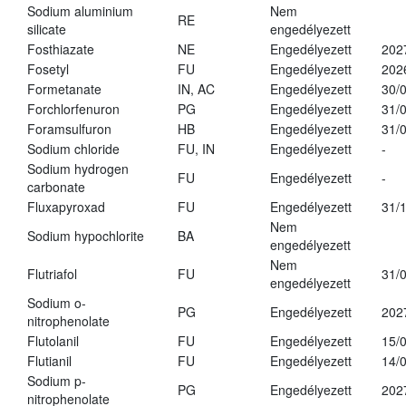
Sodium aluminium
Nem
RE
silicate
engedélyezett
Fosthiazate
NE
Engedélyezett
202
Fosetyl
FU
Engedélyezett
202
Formetanate
IN, AC
Engedélyezett
30/
Forchlorfenuron
PG
Engedélyezett
31/
Foramsulfuron
HB
Engedélyezett
31/
Sodium chloride
FU, IN
Engedélyezett
-
Sodium hydrogen
FU
Engedélyezett
-
carbonate
Fluxapyroxad
FU
Engedélyezett
31/
Nem
Sodium hypochlorite
BA
engedélyezett
Nem
Flutriafol
FU
31/
engedélyezett
Sodium o-
PG
Engedélyezett
202
nitrophenolate
Flutolanil
FU
Engedélyezett
15/
Flutianil
FU
Engedélyezett
14/
Sodium p-
PG
Engedélyezett
202
nitrophenolate