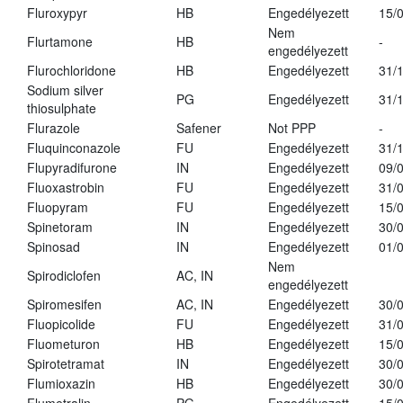
Fluroxypyr
HB
Engedélyezett
15/
Nem
Flurtamone
HB
-
engedélyezett
Flurochloridone
HB
Engedélyezett
31/
Sodium silver
PG
Engedélyezett
31/
thiosulphate
Flurazole
Safener
Not PPP
-
Fluquinconazole
FU
Engedélyezett
31/
Flupyradifurone
IN
Engedélyezett
09/
Fluoxastrobin
FU
Engedélyezett
31/
Fluopyram
FU
Engedélyezett
15/
Spinetoram
IN
Engedélyezett
30/
Spinosad
IN
Engedélyezett
01/
Nem
Spirodiclofen
AC, IN
engedélyezett
Spiromesifen
AC, IN
Engedélyezett
30/
Fluopicolide
FU
Engedélyezett
31/
Fluometuron
HB
Engedélyezett
15/
Spirotetramat
IN
Engedélyezett
30/
Flumioxazin
HB
Engedélyezett
30/