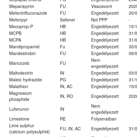
Mepanipyrim
FU
Visszavont
202
Mefentrifluconazole
FU
Engedélyezett
20/
Mefenpyr
Safener
Not PPP
-
Mecoprop-P
HB
Engedélyezett
15/
MCPB
HB
Engedélyezett
31/
MCPA
HB
Engedélyezett
31/
Mandipropamid
Fu
Engedélyezett
30/
Mandestrobin
FU
Engedélyezett
09/
Nem
Mancozeb
FU
engedélyezett
Maltodextrin
IN
Engedélyezett
03/
Maleic hydrazide
PG
Engedélyezett
31/
Malathion
IN, AC
Engedélyezett
15/
Magnesium
IN, RO
Engedélyezett
202
phosphide
Nem
Lufenuron
IN
engedélyezett
Limestone
RE
Folyamatban
Lime sulphur
FU, IN, AC
Engedélyezett
31/
(calcium polysulphid)