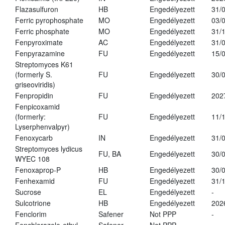
Flazasulfuron
HB
Engedélyezett
31/
Ferric pyrophosphate
MO
Engedélyezett
03/
Ferric phosphate
MO
Engedélyezett
31/
Fenpyroximate
AC
Engedélyezett
31/
Fenpyrazamine
FU
Engedélyezett
15/
Streptomyces K61
(formerly S.
FU
Engedélyezett
30/
griseoviridis)
Fenpropidin
FU
Engedélyezett
202
Fenpicoxamid
(formerly:
FU
Engedélyezett
11/
Lyserphenvalpyr)
Fenoxycarb
IN
Engedélyezett
31/
Streptomyces lydicus
FU, BA
Engedélyezett
30/
WYEC 108
Fenoxaprop-P
HB
Engedélyezett
30/
Fenhexamid
FU
Engedélyezett
31/
Sucrose
EL
Engedélyezett
-
Sulcotrione
HB
Engedélyezett
202
Fenclorim
Safener
Not PPP
-