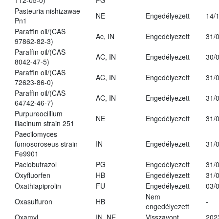
112-05-0)
PG
Pasteuria nishizawae
NE
Engedélyezett
14/
Pn1
Paraffin oil/(CAS
Ac, IN
Engedélyezett
31/
97862-82-3)
Paraffin oil/(CAS
AC, IN
Engedélyezett
30/
8042-47-5)
Paraffin oil/(CAS
AC, IN
Engedélyezett
31/
72623-86-0)
Paraffin oil/(CAS
AC, IN
Engedélyezett
31/
64742-46-7)
Purpureocillium
NE
Engedélyezett
31/
lilacinum strain 251
Paecilomyces
fumosoroseus strain
IN
Engedélyezett
31/
Fe9901
Paclobutrazol
PG
Engedélyezett
31/
Oxyfluorfen
HB
Engedélyezett
31/
Oxathiapiprolin
FU
Engedélyezett
03/
Nem
Oxasulfuron
HB
-
engedélyezett
Oxamyl
IN, NE
Visszavont
202