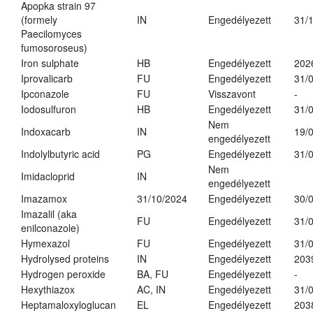
Apopka strain 97
(formely
IN
Engedélyezett
31/
Paecilomyces
fumosoroseus)
Iron sulphate
HB
Engedélyezett
202
Iprovalicarb
FU
Engedélyezett
31/
Ipconazole
FU
Visszavont
-
Iodosulfuron
HB
Engedélyezett
31/
Nem
Indoxacarb
IN
19/
engedélyezett
Indolylbutyric acid
PG
Engedélyezett
31/
Nem
Imidacloprid
IN
engedélyezett
Imazamox
31/10/2024
Engedélyezett
30/
Imazalil (aka
FU
Engedélyezett
31/
enilconazole)
Hymexazol
FU
Engedélyezett
31/
Hydrolysed proteins
IN
Engedélyezett
203
Hydrogen peroxide
BA, FU
Engedélyezett
-
Hexythiazox
AC, IN
Engedélyezett
31/
Heptamaloxyloglucan
EL
Engedélyezett
203