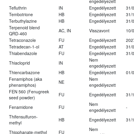
engedélyezett
Tefluthrin
IN
Engedélyezett
31/
Tembotrione
HB
Engedélyezett
31/
Terbuthylazine
HB
Engedélyezett
31/
Terpenoid blend
AC, IN
Visszavont
10/
QRD-460
Tetraconazole
FU
Engedélyezett
202
Tetradecan-1-ol
AT
Engedélyezett
31/
Thiabendazole
FU
Engedélyezett
31/
Nem
Thiacloprid
IN
engedélyezett
Thiencarbazone
HB
Engedélyezett
01/
Fenamiphos (aka
Nem
NE
phenamiphos)
engedélyezett
FEN 560 (Fenugreek
FU
Engedélyezett
31/
seed powder)
Nem
Fenamidone
FU
-
engedélyezett
Thifensulfuron-
HB
Engedélyezett
31/
methyl
Nem
Thiophanate-methyl
FU