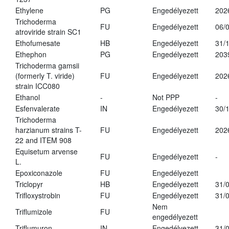
Ethylene
PG
Engedélyezett
202
Trichoderma
FU
Engedélyezett
06/
atroviride strain SC1
Ethofumesate
HB
Engedélyezett
31/
Ethephon
PG
Engedélyezett
203
Trichoderma gamsii
(formerly T. viride)
FU
Engedélyezett
202
strain ICC080
Ethanol
-
Not PPP
-
Esfenvalerate
IN
Engedélyezett
30/
Trichoderma
harzianum strains T-
FU
Engedélyezett
202
22 and ITEM 908
Equisetum arvense
FU
Engedélyezett
-
L.
Epoxiconazole
FU
Engedélyezett
Triclopyr
HB
Engedélyezett
31/
Trifloxystrobin
FU
Engedélyezett
31/
Nem
Triflumizole
FU
engedélyezett
Triflumuron
IN
Engedélyezett
31/