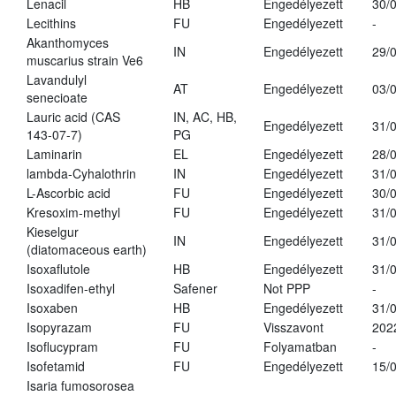
Lenacil
HB
Engedélyezett
30/
Lecithins
FU
Engedélyezett
-
Akanthomyces
IN
Engedélyezett
29/
muscarius strain Ve6
Lavandulyl
AT
Engedélyezett
03/
senecioate
Lauric acid (CAS
IN, AC, HB,
Engedélyezett
31/
143-07-7)
PG
Laminarin
EL
Engedélyezett
28/
lambda-Cyhalothrin
IN
Engedélyezett
31/
L-Ascorbic acid
FU
Engedélyezett
30/
Kresoxim-methyl
FU
Engedélyezett
31/
Kieselgur
IN
Engedélyezett
31/
(diatomaceous earth)
Isoxaflutole
HB
Engedélyezett
31/
Isoxadifen-ethyl
Safener
Not PPP
-
Isoxaben
HB
Engedélyezett
31/
Isopyrazam
FU
Visszavont
202
Isoflucypram
FU
Folyamatban
-
Isofetamid
FU
Engedélyezett
15/
Isaria fumosorosea