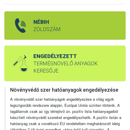
NÉBIH
ZÖLDSZÁM
ENGEDÉLYEZETT
TERMÉSNÖVELŐ ANYAGOK
KERESŐJE
Növényvédő szer hatóanyagok engedélyezése
A növényvédő szer hatóanyagok engedélyezése a világ egyik
legszigorúbb rendszere alapján, Európai Uniós szinten történik. A
tagállamok csak az így létrejövő ún. pozitív lista hatóanyagaiból
készített növényvédő szereket engedélyezhetik. A pozitív listán a
hatóanyag csak a vonatkozó EU rendeletben meghatározott ideig
(általában 7-15 évig) maradhat, utána felül kell vizsgálni. A