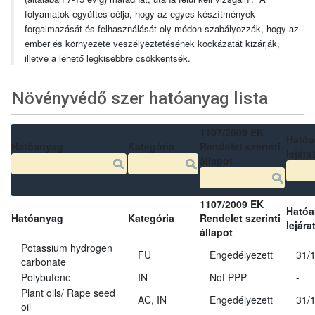
folyamatok együttes célja, hogy az egyes készítmények
forgalmazását és felhasználását oly módon szabályozzák, hogy az
ember és környezete veszélyeztetésének kockázatát kizárják,
illetve a lehető legkisebbre csökkentsék.
Növényvédő szer hatóanyag lista
1107/2009 EK
Ható
Hatóanyag
Kategória
Rendelet szerinti
lejára
állapot
1107/2009 EK
Ható
Hatóanyag
Kategória
Rendelet szerinti
lejára
állapot
Potassium hydrogen
FU
Engedélyezett
31/
carbonate
Polybutene
IN
Not PPP
-
Plant oils/ Rape seed
AC, IN
Engedélyezett
31/
oil