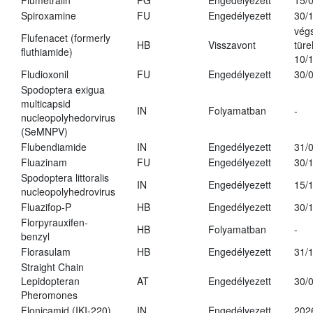
Flumetralin
PG
Engedélyezett
15/
Spiroxamine
FU
Engedélyezett
30/
vég
Flufenacet (formerly
HB
Visszavont
türe
fluthiamide)
10/
Fludioxonil
FU
Engedélyezett
30/
Spodoptera exigua
multicapsid
IN
Folyamatban
-
nucleopolyhedorvirus
(SeMNPV)
Flubendiamide
IN
Engedélyezett
31/
Fluazinam
FU
Engedélyezett
30/
Spodoptera littoralis
IN
Engedélyezett
15/
nucleopolyhedrovirus
Fluazifop-P
HB
Engedélyezett
30/
Florpyrauxifen-
HB
Folyamatban
-
benzyl
Florasulam
HB
Engedélyezett
31/
Straight Chain
Lepidopteran
AT
Engedélyezett
30/
Pheromones
Flonicamid (IKI-220)
IN
Engedélyezett
202