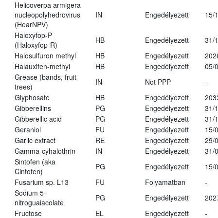
Helicoverpa armigera
nucleopolyhedrovirus
IN
Engedélyezett
15/
(HearNPV)
Haloxyfop-P
HB
Engedélyezett
31/
(Haloxyfop-R)
Halosulfuron methyl
HB
Engedélyezett
202
Halauxifen-methyl
HB
Engedélyezett
05/
Grease (bands, fruit
IN
Not PPP
-
trees)
Glyphosate
HB
Engedélyezett
203
Gibberellins
PG
Engedélyezett
31/
Gibberellic acid
PG
Engedélyezett
31/
Geraniol
FU
Engedélyezett
15/
Garlic extract
RE
Engedélyezett
29/
Gamma-cyhalothrin
IN
Engedélyezett
31/
Sintofen (aka
PG
Engedélyezett
15/
Cintofen)
Fusarium sp. L13
FU
Folyamatban
-
Sodium 5-
PG
Engedélyezett
202
nitroguaiacolate
Fructose
EL
Engedélyezett
-