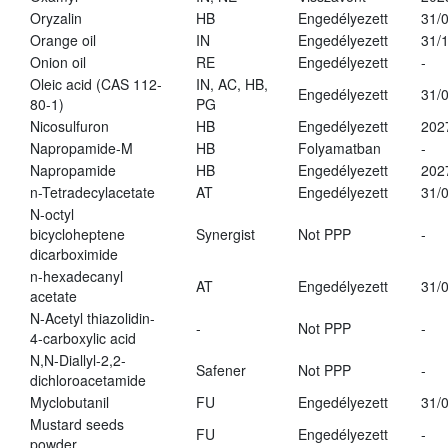
Oryzalin
HB
Engedélyezett
31/
Orange oil
IN
Engedélyezett
31/
Onion oil
RE
Engedélyezett
-
Oleic acid (CAS 112-
IN, AC, HB,
Engedélyezett
31/
80-1)
PG
Nicosulfuron
HB
Engedélyezett
202
Napropamide-M
HB
Folyamatban
-
Napropamide
HB
Engedélyezett
202
n-Tetradecylacetate
AT
Engedélyezett
31/
N-octyl
bicycloheptene
Synergist
Not PPP
-
dicarboximide
n-hexadecanyl
AT
Engedélyezett
31/
acetate
N-Acetyl thiazolidin-
-
Not PPP
-
4-carboxylic acid
N,N-Diallyl-2,2-
Safener
Not PPP
-
dichloroacetamide
Myclobutanil
FU
Engedélyezett
31/
Mustard seeds
FU
Engedélyezett
-
powder