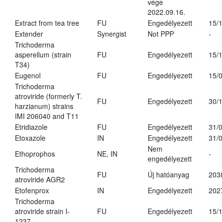
vége
2022.09.16.
Extract from tea tree
FU
Engedélyezett
15/
Extender
Synergist
Not PPP
-
Trichoderma
asperellum (strain
FU
Engedélyezett
15/
T34)
Eugenol
FU
Engedélyezett
15/
Trichoderma
atroviride (formerly T.
FU
Engedélyezett
30/
harzianum) strains
IMI 206040 and T11
Etridiazole
FU
Engedélyezett
31/
Etoxazole
IN
Engedélyezett
31/
Nem
Ethoprophos
NE, IN
-
engedélyezett
Trichoderma
FU
Új hatóanyag
203
atroviride AGR2
Etofenprox
IN
Engedélyezett
202
Trichoderma
atroviride strain I-
FU
Engedélyezett
15/
1237