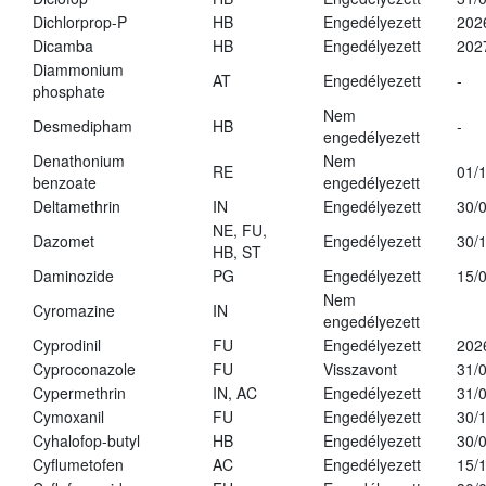
Dichlorprop-P
HB
Engedélyezett
202
Dicamba
HB
Engedélyezett
202
Diammonium
AT
Engedélyezett
-
phosphate
Nem
Desmedipham
HB
-
engedélyezett
Denathonium
Nem
RE
01/
benzoate
engedélyezett
Deltamethrin
IN
Engedélyezett
30/
NE, FU,
Dazomet
Engedélyezett
30/
HB, ST
Daminozide
PG
Engedélyezett
15/
Nem
Cyromazine
IN
engedélyezett
Cyprodinil
FU
Engedélyezett
202
Cyproconazole
FU
Visszavont
31/
Cypermethrin
IN, AC
Engedélyezett
31/
Cymoxanil
FU
Engedélyezett
30/
Cyhalofop-butyl
HB
Engedélyezett
30/
Cyflumetofen
AC
Engedélyezett
15/