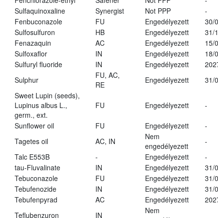
Fenchlorazole-ethyl
Safener
Not PPP
-
Sulfaquinoxaline
Synergist
Not PPP
-
Fenbuconazole
FU
Engedélyezett
30/
Sulfosulfuron
HB
Engedélyezett
31/
Fenazaquin
AC
Engedélyezett
15/
Sulfoxaflor
IN
Engedélyezett
18/
Sulfuryl fluoride
IN
Engedélyezett
202
FU, AC,
Sulphur
Engedélyezett
31/
RE
Sweet Lupin (seeds),
Lupinus albus L.,
FU
Engedélyezett
-
germ., ext.
Sunflower oil
FU
Engedélyezett
-
Nem
Tagetes oil
AC, IN
-
engedélyezett
Talc E553B
-
Engedélyezett
-
tau-Fluvalinate
IN
Engedélyezett
31/
Tebuconazole
FU
Engedélyezett
31/
Tebufenozide
IN
Engedélyezett
31/
Tebufenpyrad
AC
Engedélyezett
202
Nem
Teflubenzuron
IN