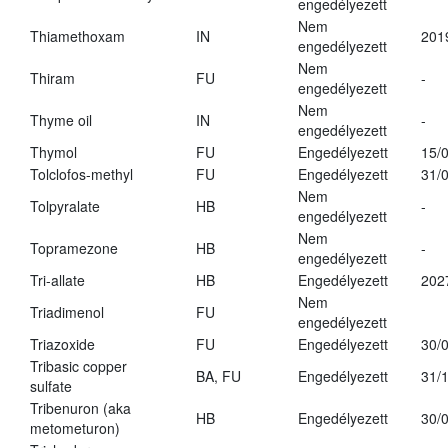
engedélyezett
Nem
Thiamethoxam
IN
201
engedélyezett
Nem
Thiram
FU
-
engedélyezett
Nem
Thyme oil
IN
-
engedélyezett
Thymol
FU
Engedélyezett
15/
Tolclofos-methyl
FU
Engedélyezett
31/
Nem
Tolpyralate
HB
-
engedélyezett
Nem
Topramezone
HB
-
engedélyezett
Tri-allate
HB
Engedélyezett
202
Nem
Triadimenol
FU
engedélyezett
Triazoxide
FU
Engedélyezett
30/
Tribasic copper
BA, FU
Engedélyezett
31/
sulfate
Tribenuron (aka
HB
Engedélyezett
30/
metometuron)