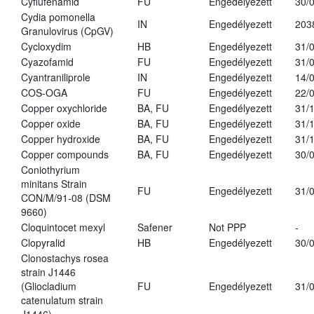
Cyflufenamid
FU
Engedélyezett
30/
Cydia pomonella
IN
Engedélyezett
203
Granulovirus (CpGV)
Cycloxydim
HB
Engedélyezett
31/
Cyazofamid
FU
Engedélyezett
31/
Cyantraniliprole
IN
Engedélyezett
14/
COS-OGA
FU
Engedélyezett
22/
Copper oxychloride
BA, FU
Engedélyezett
31/
Copper oxide
BA, FU
Engedélyezett
31/
Copper hydroxide
BA, FU
Engedélyezett
31/
Copper compounds
BA, FU
Engedélyezett
30/
Coniothyrium
minitans Strain
FU
Engedélyezett
31/
CON/M/91-08 (DSM
9660)
Cloquintocet mexyl
Safener
Not PPP
-
Clopyralid
HB
Engedélyezett
30/
Clonostachys rosea
strain J1446
(Gliocladium
FU
Engedélyezett
31/
catenulatum strain