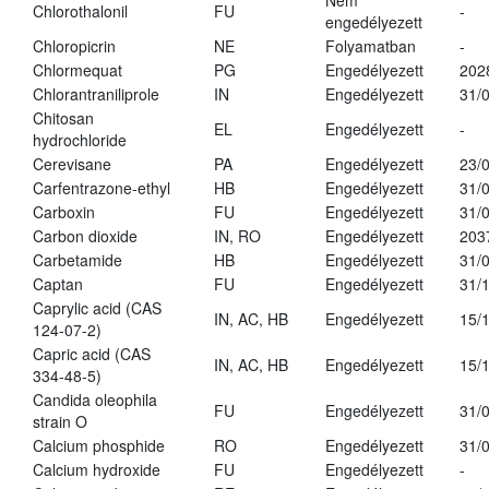
Nem
Chlorothalonil
FU
-
engedélyezett
Chloropicrin
NE
Folyamatban
-
Chlormequat
PG
Engedélyezett
202
Chlorantraniliprole
IN
Engedélyezett
31/
Chitosan
EL
Engedélyezett
-
hydrochloride
Cerevisane
PA
Engedélyezett
23/
Carfentrazone-ethyl
HB
Engedélyezett
31/
Carboxin
FU
Engedélyezett
31/
Carbon dioxide
IN, RO
Engedélyezett
203
Carbetamide
HB
Engedélyezett
31/
Captan
FU
Engedélyezett
31/
Caprylic acid (CAS
IN, AC, HB
Engedélyezett
15/
124-07-2)
Capric acid (CAS
IN, AC, HB
Engedélyezett
15/
334-48-5)
Candida oleophila
FU
Engedélyezett
31/
strain O
Calcium phosphide
RO
Engedélyezett
31/
Calcium hydroxide
FU
Engedélyezett
-