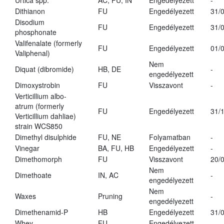
Urtica spp.
AC, FU, IN
Engedélyezett
-
Dithianon
FU
Engedélyezett
31/
Disodium
FU
Engedélyezett
31/
phosphonate
Valifenalate (formerly
FU
Engedélyezett
01/
Valiphenal)
Nem
Diquat (dibromide)
HB, DE
-
engedélyezett
Dimoxystrobin
FU
Visszavont
-
Verticillium albo-
atrum (formerly
FU
Engedélyezett
31/
Verticillium dahliae)
strain WCS850
Dimethyl disulphide
FU, NE
Folyamatban
-
Vinegar
BA, FU, HB
Engedélyezett
-
Dimethomorph
FU
Visszavont
20/
Nem
Dimethoate
IN, AC
-
engedélyezett
Nem
Waxes
Pruning
-
engedélyezett
Dimethenamid-P
HB
Engedélyezett
31/
Whey
FU
Engedélyezett
-