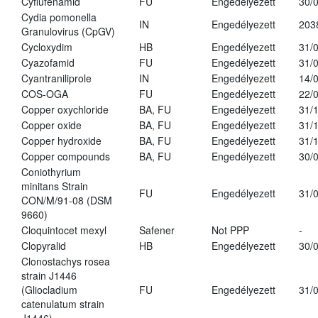
Cyflufenamid
FU
Engedélyezett
30/
Cydia pomonella
IN
Engedélyezett
203
Granulovirus (CpGV)
Cycloxydim
HB
Engedélyezett
31/
Cyazofamid
FU
Engedélyezett
31/
Cyantraniliprole
IN
Engedélyezett
14/
COS-OGA
FU
Engedélyezett
22/
Copper oxychloride
BA, FU
Engedélyezett
31/
Copper oxide
BA, FU
Engedélyezett
31/
Copper hydroxide
BA, FU
Engedélyezett
31/
Copper compounds
BA, FU
Engedélyezett
30/
Coniothyrium
minitans Strain
FU
Engedélyezett
31/
CON/M/91-08 (DSM
9660)
Cloquintocet mexyl
Safener
Not PPP
-
Clopyralid
HB
Engedélyezett
30/
Clonostachys rosea
strain J1446
(Gliocladium
FU
Engedélyezett
31/
catenulatum strain