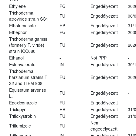
Ethylene
PG
Engedélyezett
202
Trichoderma
FU
Engedélyezett
06/
atroviride strain SC1
Ethofumesate
HB
Engedélyezett
31/
Ethephon
PG
Engedélyezett
203
Trichoderma gamsii
(formerly T. viride)
FU
Engedélyezett
202
strain ICC080
Ethanol
-
Not PPP
-
Esfenvalerate
IN
Engedélyezett
30/
Trichoderma
harzianum strains T-
FU
Engedélyezett
202
22 and ITEM 908
Equisetum arvense
FU
Engedélyezett
-
L.
Epoxiconazole
FU
Engedélyezett
Triclopyr
HB
Engedélyezett
31/
Trifloxystrobin
FU
Engedélyezett
31/
Nem
Triflumizole
FU
engedélyezett
Triflumuron
IN
Engedélyezett
31/