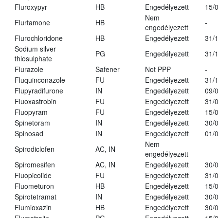
Fluroxypyr
HB
Engedélyezett
15/
Nem
Flurtamone
HB
-
engedélyezett
Flurochloridone
HB
Engedélyezett
31/
Sodium silver
PG
Engedélyezett
31/
thiosulphate
Flurazole
Safener
Not PPP
-
Fluquinconazole
FU
Engedélyezett
31/
Flupyradifurone
IN
Engedélyezett
09/
Fluoxastrobin
FU
Engedélyezett
31/
Fluopyram
FU
Engedélyezett
15/
Spinetoram
IN
Engedélyezett
30/
Spinosad
IN
Engedélyezett
01/
Nem
Spirodiclofen
AC, IN
engedélyezett
Spiromesifen
AC, IN
Engedélyezett
30/
Fluopicolide
FU
Engedélyezett
31/
Fluometuron
HB
Engedélyezett
15/
Spirotetramat
IN
Engedélyezett
30/
Flumioxazin
HB
Engedélyezett
30/