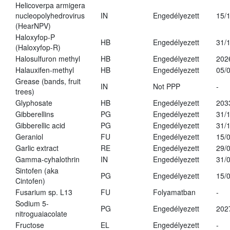
Helicoverpa armigera
nucleopolyhedrovirus
IN
Engedélyezett
15/
(HearNPV)
Haloxyfop-P
HB
Engedélyezett
31/
(Haloxyfop-R)
Halosulfuron methyl
HB
Engedélyezett
202
Halauxifen-methyl
HB
Engedélyezett
05/
Grease (bands, fruit
IN
Not PPP
-
trees)
Glyphosate
HB
Engedélyezett
203
Gibberellins
PG
Engedélyezett
31/
Gibberellic acid
PG
Engedélyezett
31/
Geraniol
FU
Engedélyezett
15/
Garlic extract
RE
Engedélyezett
29/
Gamma-cyhalothrin
IN
Engedélyezett
31/
Sintofen (aka
PG
Engedélyezett
15/
Cintofen)
Fusarium sp. L13
FU
Folyamatban
-
Sodium 5-
PG
Engedélyezett
202
nitroguaiacolate
Fructose
EL
Engedélyezett
-