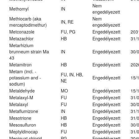
Nem
Methomyl
IN
engedélyezett
Methiocarb (aka
Nem
IN, RE
mercaptodimethur)
engedélyezett
Metconazole
FU, PG
Engedélyezett
203
Metazachlor
HB
Engedélyezett
31/
Metarhizium
brunneum strain Ma
IN
Engedélyezett
30/
43
Metamitron
HB
Engedélyezett
202
Metam (incl. -
FU, IN, HB,
potassium and -
Engedélyezett
15/
NE
sodium)
Metaldehyde
MO
Engedélyezett
15/
Metalaxyl-M
FU
Engedélyezett
31/
Metalaxyl
FU
Engedélyezett
30/
Metaflumizone
IN
Engedélyezett
31/
Mesotrione
HB
Engedélyezett
31/
Mesosulfuron
HB
Engedélyezett
30/
Meptyldinocap
FU
Engedélyezett
31/
Mepiquat chlorid
PG
Engedélyezett
204