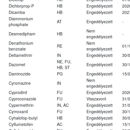
Dichlorprop-P
HB
Engedélyezett
202
Dicamba
HB
Engedélyezett
202
Diammonium
AT
Engedélyezett
-
phosphate
Nem
Desmedipham
HB
-
engedélyezett
Denathonium
Nem
RE
01/
benzoate
engedélyezett
Deltamethrin
IN
Engedélyezett
30/
NE, FU,
Dazomet
Engedélyezett
30/
HB, ST
Daminozide
PG
Engedélyezett
15/
Nem
Cyromazine
IN
engedélyezett
Cyprodinil
FU
Engedélyezett
202
Cyproconazole
FU
Visszavont
31/
Cypermethrin
IN, AC
Engedélyezett
31/
Cymoxanil
FU
Engedélyezett
30/
Cyhalofop-butyl
HB
Engedélyezett
30/
Cyflumetofen
AC
Engedélyezett
15/