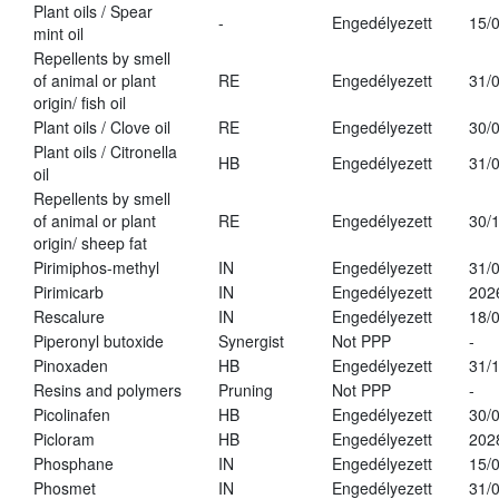
Plant oils / Spear
-
Engedélyezett
15/
mint oil
Repellents by smell
of animal or plant
RE
Engedélyezett
31/
origin/ fish oil
Plant oils / Clove oil
RE
Engedélyezett
30/
Plant oils / Citronella
HB
Engedélyezett
31/
oil
Repellents by smell
of animal or plant
RE
Engedélyezett
30/
origin/ sheep fat
Pirimiphos-methyl
IN
Engedélyezett
31/
Pirimicarb
IN
Engedélyezett
202
Rescalure
IN
Engedélyezett
18/
Piperonyl butoxide
Synergist
Not PPP
-
Pinoxaden
HB
Engedélyezett
31/
Resins and polymers
Pruning
Not PPP
-
Picolinafen
HB
Engedélyezett
30/
Picloram
HB
Engedélyezett
202
Phosphane
IN
Engedélyezett
15/
Phosmet
IN
Engedélyezett
31/