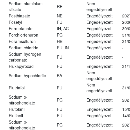
Sodium aluminium
Nem
RE
silicate
engedélyezett
Fosthiazate
NE
Engedélyezett
202
Fosetyl
FU
Engedélyezett
202
Formetanate
IN, AC
Engedélyezett
30/
Forchlorfenuron
PG
Engedélyezett
31/
Foramsulfuron
HB
Engedélyezett
31/
Sodium chloride
FU, IN
Engedélyezett
-
Sodium hydrogen
FU
Engedélyezett
-
carbonate
Fluxapyroxad
FU
Engedélyezett
31/
Nem
Sodium hypochlorite
BA
engedélyezett
Nem
Flutriafol
FU
31/
engedélyezett
Sodium o-
PG
Engedélyezett
202
nitrophenolate
Flutolanil
FU
Engedélyezett
15/
Flutianil
FU
Engedélyezett
14/
Sodium p-
PG
Engedélyezett
202
nitrophenolate