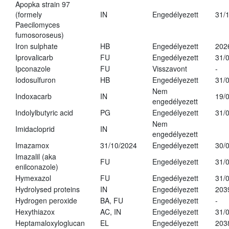
Apopka strain 97
(formely
IN
Engedélyezett
31/
Paecilomyces
fumosoroseus)
Iron sulphate
HB
Engedélyezett
202
Iprovalicarb
FU
Engedélyezett
31/
Ipconazole
FU
Visszavont
-
Iodosulfuron
HB
Engedélyezett
31/
Nem
Indoxacarb
IN
19/
engedélyezett
Indolylbutyric acid
PG
Engedélyezett
31/
Nem
Imidacloprid
IN
engedélyezett
Imazamox
31/10/2024
Engedélyezett
30/
Imazalil (aka
FU
Engedélyezett
31/
enilconazole)
Hymexazol
FU
Engedélyezett
31/
Hydrolysed proteins
IN
Engedélyezett
203
Hydrogen peroxide
BA, FU
Engedélyezett
-
Hexythiazox
AC, IN
Engedélyezett
31/
Heptamaloxyloglucan
EL
Engedélyezett
203