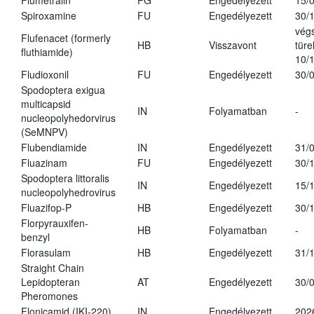
Flumetralin
PG
Engedélyezett
15/
Spiroxamine
FU
Engedélyezett
30/
vég
Flufenacet (formerly
HB
Visszavont
türe
fluthiamide)
10/
Fludioxonil
FU
Engedélyezett
30/
Spodoptera exigua
multicapsid
IN
Folyamatban
-
nucleopolyhedorvirus
(SeMNPV)
Flubendiamide
IN
Engedélyezett
31/
Fluazinam
FU
Engedélyezett
30/
Spodoptera littoralis
IN
Engedélyezett
15/
nucleopolyhedrovirus
Fluazifop-P
HB
Engedélyezett
30/
Florpyrauxifen-
HB
Folyamatban
-
benzyl
Florasulam
HB
Engedélyezett
31/
Straight Chain
Lepidopteran
AT
Engedélyezett
30/
Pheromones
Flonicamid (IKI-220)
IN
Engedélyezett
202