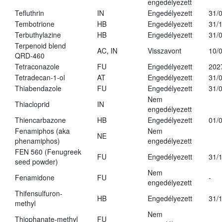
engedélyezett
Tefluthrin
IN
Engedélyezett
31/
Tembotrione
HB
Engedélyezett
31/
Terbuthylazine
HB
Engedélyezett
31/
Terpenoid blend
AC, IN
Visszavont
10/
QRD-460
Tetraconazole
FU
Engedélyezett
202
Tetradecan-1-ol
AT
Engedélyezett
31/
Thiabendazole
FU
Engedélyezett
31/
Nem
Thiacloprid
IN
engedélyezett
Thiencarbazone
HB
Engedélyezett
01/
Fenamiphos (aka
Nem
NE
phenamiphos)
engedélyezett
FEN 560 (Fenugreek
FU
Engedélyezett
31/
seed powder)
Nem
Fenamidone
FU
-
engedélyezett
Thifensulfuron-
HB
Engedélyezett
31/
methyl
Nem
Thiophanate-methyl
FU