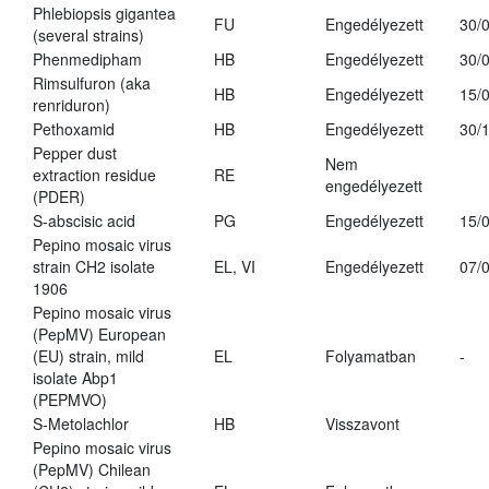
Phlebiopsis gigantea
FU
Engedélyezett
30/
(several strains)
Phenmedipham
HB
Engedélyezett
30/
Rimsulfuron (aka
HB
Engedélyezett
15/
renriduron)
Pethoxamid
HB
Engedélyezett
30/
Pepper dust
Nem
extraction residue
RE
engedélyezett
(PDER)
S-abscisic acid
PG
Engedélyezett
15/
Pepino mosaic virus
strain CH2 isolate
EL, VI
Engedélyezett
07/
1906
Pepino mosaic virus
(PepMV) European
(EU) strain, mild
EL
Folyamatban
-
isolate Abp1
(PEPMVO)
S-Metolachlor
HB
Visszavont
Pepino mosaic virus
(PepMV) Chilean