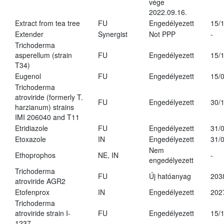
vége
2022.09.16.
Extract from tea tree
FU
Engedélyezett
15/
Extender
Synergist
Not PPP
-
Trichoderma
asperellum (strain
FU
Engedélyezett
15/
T34)
Eugenol
FU
Engedélyezett
15/
Trichoderma
atroviride (formerly T.
FU
Engedélyezett
30/
harzianum) strains
IMI 206040 and T11
Etridiazole
FU
Engedélyezett
31/
Etoxazole
IN
Engedélyezett
31/
Nem
Ethoprophos
NE, IN
-
engedélyezett
Trichoderma
FU
Új hatóanyag
203
atroviride AGR2
Etofenprox
IN
Engedélyezett
202
Trichoderma
atroviride strain I-
FU
Engedélyezett
15/
1237