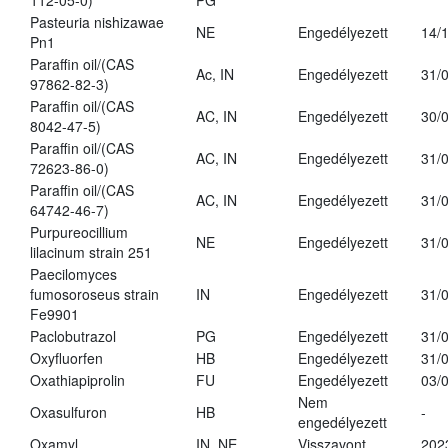
112-05-0)
PG
Pasteuria nishizawae
NE
Engedélyezett
14/
Pn1
Paraffin oil/(CAS
Ac, IN
Engedélyezett
31/
97862-82-3)
Paraffin oil/(CAS
AC, IN
Engedélyezett
30/
8042-47-5)
Paraffin oil/(CAS
AC, IN
Engedélyezett
31/
72623-86-0)
Paraffin oil/(CAS
AC, IN
Engedélyezett
31/
64742-46-7)
Purpureocillium
NE
Engedélyezett
31/
lilacinum strain 251
Paecilomyces
fumosoroseus strain
IN
Engedélyezett
31/
Fe9901
Paclobutrazol
PG
Engedélyezett
31/
Oxyfluorfen
HB
Engedélyezett
31/
Oxathiapiprolin
FU
Engedélyezett
03/
Nem
Oxasulfuron
HB
-
engedélyezett
Oxamyl
IN, NE
Visszavont
202