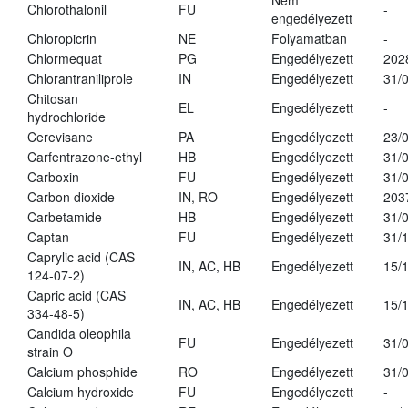
Nem
Chlorothalonil
FU
-
engedélyezett
Chloropicrin
NE
Folyamatban
-
Chlormequat
PG
Engedélyezett
202
Chlorantraniliprole
IN
Engedélyezett
31/
Chitosan
EL
Engedélyezett
-
hydrochloride
Cerevisane
PA
Engedélyezett
23/
Carfentrazone-ethyl
HB
Engedélyezett
31/
Carboxin
FU
Engedélyezett
31/
Carbon dioxide
IN, RO
Engedélyezett
203
Carbetamide
HB
Engedélyezett
31/
Captan
FU
Engedélyezett
31/
Caprylic acid (CAS
IN, AC, HB
Engedélyezett
15/
124-07-2)
Capric acid (CAS
IN, AC, HB
Engedélyezett
15/
334-48-5)
Candida oleophila
FU
Engedélyezett
31/
strain O
Calcium phosphide
RO
Engedélyezett
31/
Calcium hydroxide
FU
Engedélyezett
-