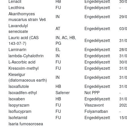
Lenacil
HB
Engedélyezett
30/
Lecithins
FU
Engedélyezett
-
Akanthomyces
IN
Engedélyezett
29/
muscarius strain Ve6
Lavandulyl
AT
Engedélyezett
03/
senecioate
Lauric acid (CAS
IN, AC, HB,
Engedélyezett
31/
143-07-7)
PG
Laminarin
EL
Engedélyezett
28/
lambda-Cyhalothrin
IN
Engedélyezett
31/
L-Ascorbic acid
FU
Engedélyezett
30/
Kresoxim-methyl
FU
Engedélyezett
31/
Kieselgur
IN
Engedélyezett
31/
(diatomaceous earth)
Isoxaflutole
HB
Engedélyezett
31/
Isoxadifen-ethyl
Safener
Not PPP
-
Isoxaben
HB
Engedélyezett
31/
Isopyrazam
FU
Visszavont
202
Isoflucypram
FU
Folyamatban
-
Isofetamid
FU
Engedélyezett
15/
Isaria fumosorosea