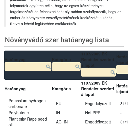
folyamatok együttes célja, hogy az egyes készítmények
forgalmazását és felhasználását oly módon szabályozzák, hogy az
ember és környezete veszélyeztetésének kockázatát kizárják,
illetve a lehető legkisebbre csökkentsék.
Növényvédő szer hatóanyag lista
1107/2009 EK
Ható
Hatóanyag
Kategória
Rendelet szerinti
lejára
állapot
1107/2009 EK
Ható
Hatóanyag
Kategória
Rendelet szerinti
lejára
állapot
Potassium hydrogen
FU
Engedélyezett
31/
carbonate
Polybutene
IN
Not PPP
-
Plant oils/ Rape seed
AC, IN
Engedélyezett
31/
oil