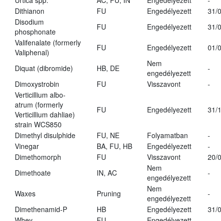
Urtica spp.
AC, FU, IN
Engedélyezett
-
Dithianon
FU
Engedélyezett
31/
Disodium
FU
Engedélyezett
31/
phosphonate
Valifenalate (formerly
FU
Engedélyezett
01/
Valiphenal)
Nem
Diquat (dibromide)
HB, DE
-
engedélyezett
Dimoxystrobin
FU
Visszavont
-
Verticillium albo-
atrum (formerly
FU
Engedélyezett
31/
Verticillium dahliae)
strain WCS850
Dimethyl disulphide
FU, NE
Folyamatban
-
Vinegar
BA, FU, HB
Engedélyezett
-
Dimethomorph
FU
Visszavont
20/
Nem
Dimethoate
IN, AC
-
engedélyezett
Nem
Waxes
Pruning
-
engedélyezett
Dimethenamid-P
HB
Engedélyezett
31/
Whey
FU
Engedélyezett
-