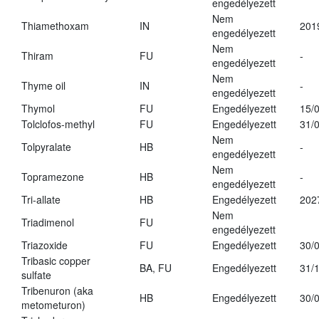
engedélyezett
Nem
Thiamethoxam
IN
201
engedélyezett
Nem
Thiram
FU
-
engedélyezett
Nem
Thyme oil
IN
-
engedélyezett
Thymol
FU
Engedélyezett
15/
Tolclofos-methyl
FU
Engedélyezett
31/
Nem
Tolpyralate
HB
-
engedélyezett
Nem
Topramezone
HB
-
engedélyezett
Tri-allate
HB
Engedélyezett
202
Nem
Triadimenol
FU
engedélyezett
Triazoxide
FU
Engedélyezett
30/
Tribasic copper
BA, FU
Engedélyezett
31/
sulfate
Tribenuron (aka
HB
Engedélyezett
30/
metometuron)