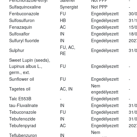
Fenchlorazole-ethyl
Safener
Not PPP
-
Sulfaquinoxaline
Synergist
Not PPP
-
Fenbuconazole
FU
Engedélyezett
30/
Sulfosulfuron
HB
Engedélyezett
31/
Fenazaquin
AC
Engedélyezett
15/
Sulfoxaflor
IN
Engedélyezett
18/
Sulfuryl fluoride
IN
Engedélyezett
202
FU, AC,
Sulphur
Engedélyezett
31/
RE
Sweet Lupin (seeds),
Lupinus albus L.,
FU
Engedélyezett
-
germ., ext.
Sunflower oil
FU
Engedélyezett
-
Nem
Tagetes oil
AC, IN
-
engedélyezett
Talc E553B
-
Engedélyezett
-
tau-Fluvalinate
IN
Engedélyezett
31/
Tebuconazole
FU
Engedélyezett
31/
Tebufenozide
IN
Engedélyezett
31/
Tebufenpyrad
AC
Engedélyezett
202
Nem
Teflubenzuron
IN