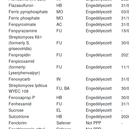
Flazasulfuron
HB
Engedélyezett
31/
Ferric pyrophosphate
MO
Engedélyezett
03/
Ferric phosphate
MO
Engedélyezett
31/
Fenpyroximate
AC
Engedélyezett
31/
Fenpyrazamine
FU
Engedélyezett
15/
Streptomyces K61
(formerly S.
FU
Engedélyezett
30/
griseoviridis)
Fenpropidin
FU
Engedélyezett
202
Fenpicoxamid
(formerly:
FU
Engedélyezett
11/
Lyserphenvalpyr)
Fenoxycarb
IN
Engedélyezett
31/
Streptomyces lydicus
FU, BA
Engedélyezett
30/
WYEC 108
Fenoxaprop-P
HB
Engedélyezett
30/
Fenhexamid
FU
Engedélyezett
31/
Sucrose
EL
Engedélyezett
-
Sulcotrione
HB
Engedélyezett
202
Fenclorim
Safener
Not PPP
-