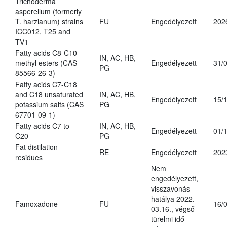
Trichoderma
asperellum (formerly
T. harzianum) strains
FU
Engedélyezett
202
ICC012, T25 and
TV1
Fatty acids C8-C10
IN, AC, HB,
methyl esters (CAS
Engedélyezett
31/
PG
85566-26-3)
Fatty acids C7-C18
and C18 unsaturated
IN, AC, HB,
Engedélyezett
15/
potassium salts (CAS
PG
67701-09-1)
Fatty acids C7 to
IN, AC, HB,
Engedélyezett
01/
C20
PG
Fat distilation
RE
Engedélyezett
202
residues
Nem
engedélyezett,
visszavonás
hatálya 2022.
Famoxadone
FU
16/
03.16., végső
türelmi idő