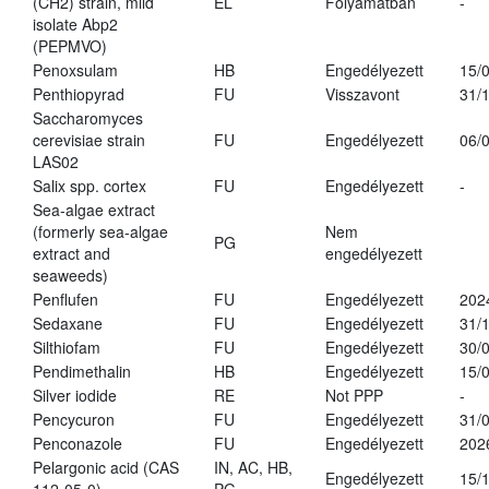
(CH2) strain, mild
EL
Folyamatban
-
isolate Abp2
(PEPMVO)
Penoxsulam
HB
Engedélyezett
15/
Penthiopyrad
FU
Visszavont
31/
Saccharomyces
cerevisiae strain
FU
Engedélyezett
06/
LAS02
Salix spp. cortex
FU
Engedélyezett
-
Sea-algae extract
(formerly sea-algae
Nem
PG
extract and
engedélyezett
seaweeds)
Penflufen
FU
Engedélyezett
202
Sedaxane
FU
Engedélyezett
31/
Silthiofam
FU
Engedélyezett
30/
Pendimethalin
HB
Engedélyezett
15/
Silver iodide
RE
Not PPP
-
Pencycuron
FU
Engedélyezett
31/
Penconazole
FU
Engedélyezett
202
Pelargonic acid (CAS
IN, AC, HB,
Engedélyezett
15/