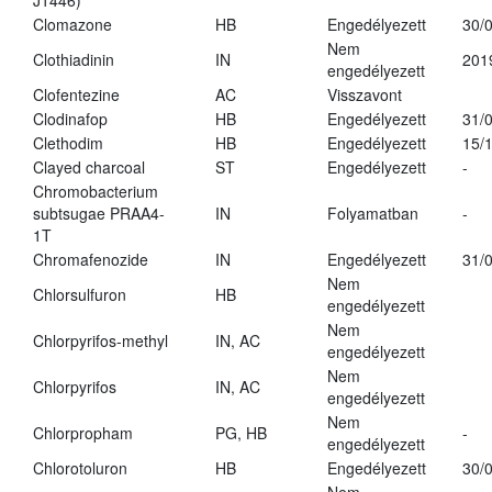
J1446)
Clomazone
HB
Engedélyezett
30/
Nem
Clothiadinin
IN
201
engedélyezett
Clofentezine
AC
Visszavont
Clodinafop
HB
Engedélyezett
31/
Clethodim
HB
Engedélyezett
15/
Clayed charcoal
ST
Engedélyezett
-
Chromobacterium
subtsugae PRAA4-
IN
Folyamatban
-
1T
Chromafenozide
IN
Engedélyezett
31/
Nem
Chlorsulfuron
HB
engedélyezett
Nem
Chlorpyrifos-methyl
IN, AC
engedélyezett
Nem
Chlorpyrifos
IN, AC
engedélyezett
Nem
Chlorpropham
PG, HB
-
engedélyezett
Chlorotoluron
HB
Engedélyezett
30/