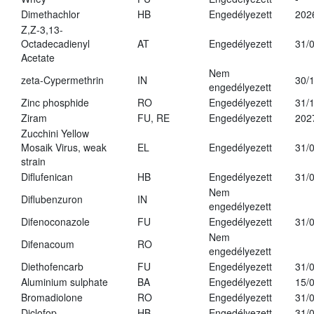
Dimethachlor
HB
Engedélyezett
202
Z,Z-3,13-
Octadecadienyl
AT
Engedélyezett
31/
Acetate
Nem
zeta-Cypermethrin
IN
30/
engedélyezett
Zinc phosphide
RO
Engedélyezett
31/
Ziram
FU, RE
Engedélyezett
202
Zucchini Yellow
Mosaik Virus, weak
EL
Engedélyezett
31/
strain
Diflufenican
HB
Engedélyezett
31/
Nem
Diflubenzuron
IN
engedélyezett
Difenoconazole
FU
Engedélyezett
31/
Nem
Difenacoum
RO
engedélyezett
Diethofencarb
FU
Engedélyezett
31/
Aluminium sulphate
BA
Engedélyezett
15/
Bromadiolone
RO
Engedélyezett
31/
Diclofop
HB
Engedélyezett
31/