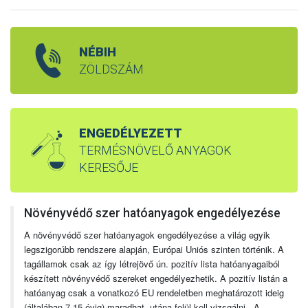
NÉBIH
ZÖLDSZÁM
ENGEDÉLYEZETT
TERMÉSNÖVELŐ ANYAGOK
KERESŐJE
Növényvédő szer hatóanyagok engedélyezése
A növényvédő szer hatóanyagok engedélyezése a világ egyik
legszigorúbb rendszere alapján, Európai Uniós szinten történik. A
tagállamok csak az így létrejövő ún. pozitív lista hatóanyagaiból
készített növényvédő szereket engedélyezhetik. A pozitív listán a
hatóanyag csak a vonatkozó EU rendeletben meghatározott ideig
(általában 7-15 évig) maradhat, utána felül kell vizsgálni. A