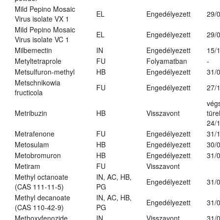
Mild Pepino Mosaic
EL
Engedélyezett
29/
Virus isolate VX 1
Mild Pepino Mosaic
EL
Engedélyezett
29/
Virus isolate VC 1
Milbemectin
IN
Engedélyezett
15/
Metyltetraprole
FU
Folyamatban
-
Metsulfuron-methyl
HB
Engedélyezett
31/
Metschnikowia
FU
Engedélyezett
27/
fructicola
vég
Metribuzin
HB
Visszavont
türe
24/
Metrafenone
FU
Engedélyezett
31/
Metosulam
HB
Engedélyezett
30/
Metobromuron
HB
Engedélyezett
31/
Metiram
FU
Visszavont
Methyl octanoate
IN, AC, HB,
Engedélyezett
31/
(CAS 111-11-5)
PG
Methyl decanoate
IN, AC, HB,
Engedélyezett
31/
(CAS 110-42-9)
PG
Methoxyfenozide
IN
Visszavont
31/