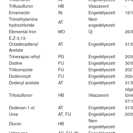
Triflusulfuron
HB
Visszavont
-
Emamectin
IN
Engedélyezett
15/
Trimethylamine
Nem
AT
hydrochloride
engedélyezett
Elemental Iron
MO
Új
26/
E,Z-3,13-
Octadecadienyl
AT
Engedélyezett
31/
Acetate
Trinexapac-ethyl
PG
Engedélyezett
203
Dodine
FU
Engedélyezett
30/
Triticonazole
FU
Engedélyezett
202
Dodemorph
FU
Engedélyezett
202
Dodecyl acetate
AT
Engedélyezett
31/
vég
Tritosulforon
HB
Visszavont
türe
07/
Dodecan-1-ol
AT
Engedélyezett
31/
Urea
AT, FU
Engedélyezett
203
Nem
Diuron
HB
engedélyezett