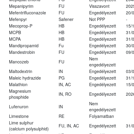
Mepanipyrim
FU
Visszavont
202
Mefentrifluconazole
FU
Engedélyezett
20/
Mefenpyr
Safener
Not PPP
-
Mecoprop-P
HB
Engedélyezett
15/
MCPB
HB
Engedélyezett
31/
MCPA
HB
Engedélyezett
31/
Mandipropamid
Fu
Engedélyezett
30/
Mandestrobin
FU
Engedélyezett
09/
Nem
Mancozeb
FU
engedélyezett
Maltodextrin
IN
Engedélyezett
03/
Maleic hydrazide
PG
Engedélyezett
31/
Malathion
IN, AC
Engedélyezett
15/
Magnesium
IN, RO
Engedélyezett
202
phosphide
Nem
Lufenuron
IN
engedélyezett
Limestone
RE
Folyamatban
Lime sulphur
FU, IN, AC
Engedélyezett
31/
(calcium polysulphid)