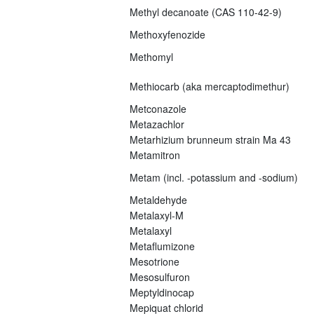
Methyl decanoate (CAS 110-42-9)
Methoxyfenozide
Methomyl
Methiocarb (aka mercaptodimethur)
Metconazole
Metazachlor
Metarhizium brunneum strain Ma 43
Metamitron
Metam (incl. -potassium and -sodium)
Metaldehyde
Metalaxyl-M
Metalaxyl
Metaflumizone
Mesotrione
Mesosulfuron
Meptyldinocap
Mepiquat chlorid