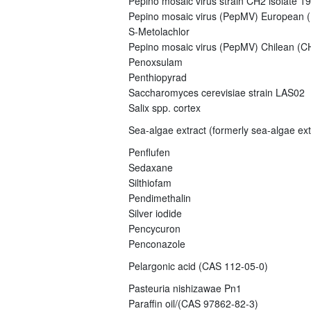
Pepino mosaic virus strain CH2 isolate 1
Pepino mosaic virus (PepMV) European (E
S-Metolachlor
Pepino mosaic virus (PepMV) Chilean (CH
Penoxsulam
Penthiopyrad
Saccharomyces cerevisiae strain LAS02
Salix spp. cortex
Sea-algae extract (formerly sea-algae ex
Penflufen
Sedaxane
Silthiofam
Pendimethalin
Silver iodide
Pencycuron
Penconazole
Pelargonic acid (CAS 112-05-0)
Pasteuria nishizawae Pn1
Paraffin oil/(CAS 97862-82-3)