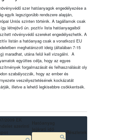
növényvédő szer hatóanyagok engedélyezése a
lág egyik legszigorúbb rendszere alapján,
rópai Uniós szinten történik. A tagállamok csak
 így létrejövő ún. pozitív lista hatóanyagaiból
szített növényvédő szereket engedélyezhetik. A
zitív listán a hatóanyag csak a vonatkozó EU
ndeletben meghatározott ideig (általában 7-15
ig) maradhat, utána felül kell vizsgálni. A
lyamatok együttes célja, hogy az egyes
szítmények forgalmazását és felhasználását oly
don szabályozzák, hogy az ember és
rnyezete veszélyeztetésének kockázatát
zárják, illetve a lehető legkisebbre csökkentsék.
07/2009 EK
Hatóanyag
delet szerinti
lejárati idő
apot
Részletek