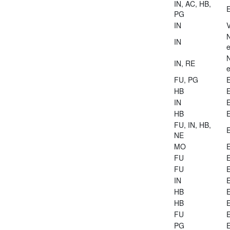
IN, AC, HB,
E
PG
IN
V
IN
e
IN, RE
e
FU, PG
E
HB
E
IN
E
HB
E
FU, IN, HB,
E
NE
MO
E
FU
E
FU
E
IN
E
HB
E
HB
E
FU
E
PG
E