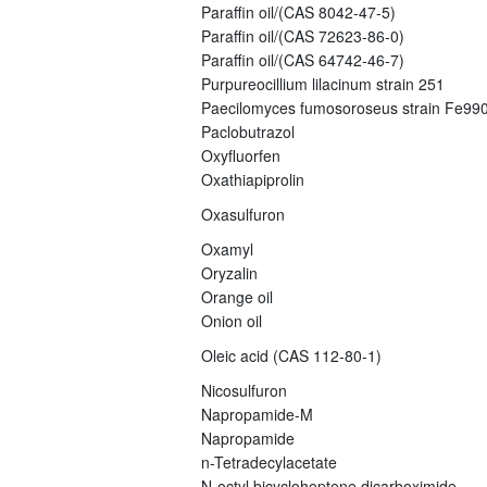
Paraffin oil/(CAS 8042-47-5)
Paraffin oil/(CAS 72623-86-0)
Paraffin oil/(CAS 64742-46-7)
Purpureocillium lilacinum strain 251
Paecilomyces fumosoroseus strain Fe99
Paclobutrazol
Oxyfluorfen
Oxathiapiprolin
Oxasulfuron
Oxamyl
Oryzalin
Orange oil
Onion oil
Oleic acid (CAS 112-80-1)
Nicosulfuron
Napropamide-M
Napropamide
n-Tetradecylacetate
N-octyl bicycloheptene dicarboximide