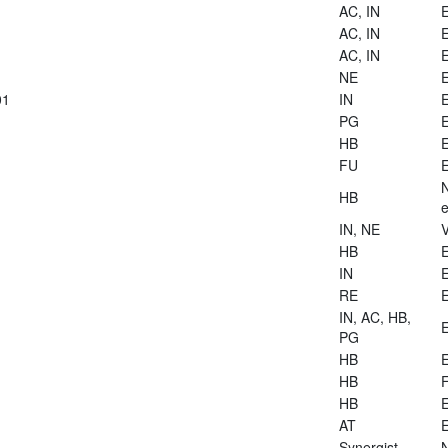
AC, IN
E
AC, IN
E
AC, IN
E
NE
E
01
IN
E
PG
E
HB
E
FU
E
HB
e
IN, NE
V
HB
E
IN
E
RE
E
IN, AC, HB,
E
PG
HB
E
HB
HB
E
AT
E
Synergist