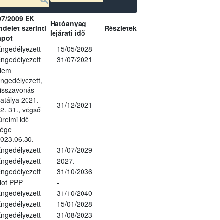
07/2009 EK
Hatóanyag
delet szerinti
Részletek
lejárati idő
apot
ngedélyezett
15/05/2028
ngedélyezett
31/07/2021
Nem
ngedélyezett,
isszavonás
atálya 2021.
31/12/2021
2. 31., végső
ürelmi idő
vége
023.06.30.
ngedélyezett
31/07/2029
ngedélyezett
2027.
ngedélyezett
31/10/2036
Not PPP
-
ngedélyezett
31/10/2040
ngedélyezett
15/01/2028
ngedélyezett
31/08/2023