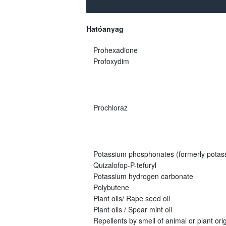
Hatóanyag
Prohexadione
Profoxydim
Prochloraz
Potassium phosphonates (formerly potas
Quizalofop-P-tefuryl
Potassium hydrogen carbonate
Polybutene
Plant oils/ Rape seed oil
Plant oils / Spear mint oil
Repellents by smell of animal or plant origi