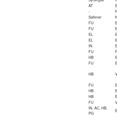
AT
E
-
Safener
FU
E
FU
E
EL
E
EL
E
IN
E
FU
HB
E
FU
E
HB
V
FU
E
HB
E
HB
E
FU
V
IN, AC, HB,
E
PG