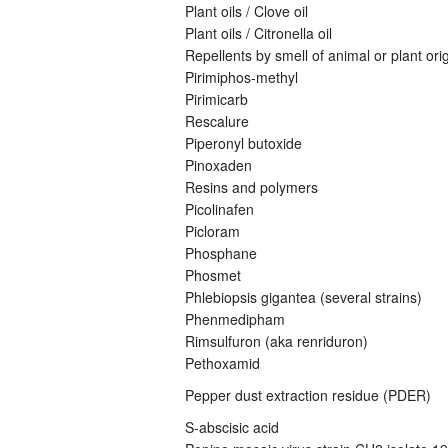
Plant oils / Clove oil
Plant oils / Citronella oil
Repellents by smell of animal or plant orig
Pirimiphos-methyl
Pirimicarb
Rescalure
Piperonyl butoxide
Pinoxaden
Resins and polymers
Picolinafen
Picloram
Phosphane
Phosmet
Phlebiopsis gigantea (several strains)
Phenmedipham
Rimsulfuron (aka renriduron)
Pethoxamid
Pepper dust extraction residue (PDER)
S-abscisic acid