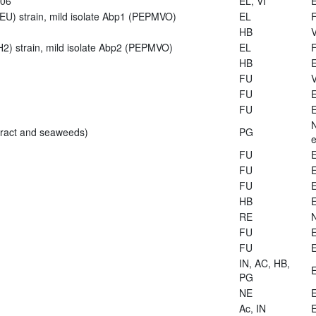
906
EL, VI
E
U) strain, mild isolate Abp1 (PEPMVO)
EL
HB
V
2) strain, mild isolate Abp2 (PEPMVO)
EL
HB
E
FU
V
FU
E
FU
E
tract and seaweeds)
PG
e
FU
E
FU
E
FU
E
HB
E
RE
FU
E
FU
E
IN, AC, HB,
E
PG
NE
E
Ac, IN
E