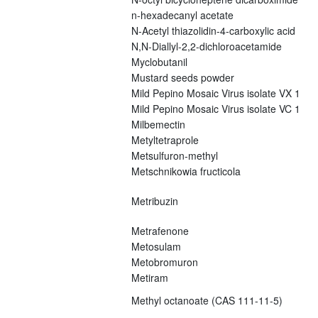
n-hexadecanyl acetate
N-Acetyl thiazolidin-4-carboxylic acid
N,N-Diallyl-2,2-dichloroacetamide
Myclobutanil
Mustard seeds powder
Mild Pepino Mosaic Virus isolate VX 1
Mild Pepino Mosaic Virus isolate VC 1
Milbemectin
Metyltetraprole
Metsulfuron-methyl
Metschnikowia fructicola
Metribuzin
Metrafenone
Metosulam
Metobromuron
Metiram
Methyl octanoate (CAS 111-11-5)