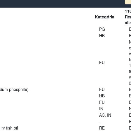
11
Kategória
Ren
áll
PG
E
HB
E
e
v
h
FU
1
t
2
sium phosphite)
FU
E
HB
E
FU
E
IN
AC, IN
E
-
E
n/ fish oil
RE
E