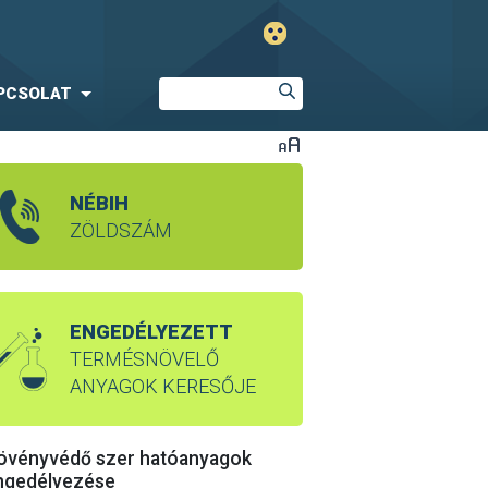
PCSOLAT
NÉBIH
ZÖLDSZÁM
ENGEDÉLYEZETT
TERMÉSNÖVELŐ
ANYAGOK KERESŐJE
övényvédő szer hatóanyagok
ngedélyezése