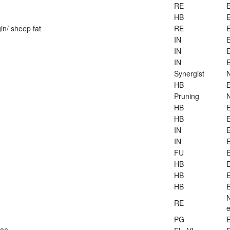
RE
E
HB
E
in/ sheep fat
RE
E
IN
E
IN
E
IN
E
Synergist
HB
E
Pruning
HB
E
HB
E
IN
E
IN
E
FU
E
HB
E
HB
E
HB
E
RE
e
PG
E