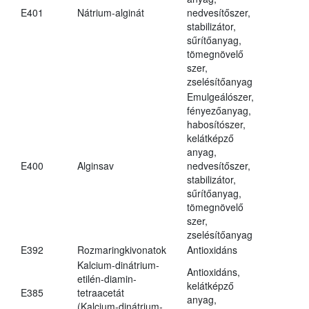
E401
Nátrium-alginát
nedvesítőszer,
stabilizátor,
sűrítőanyag,
tömegnövelő
szer,
zselésítőanyag
Emulgeálószer,
fényezőanyag,
habosítószer,
kelátképző
anyag,
E400
Alginsav
nedvesítőszer,
stabilizátor,
sűrítőanyag,
tömegnövelő
szer,
zselésítőanyag
E392
Rozmaringkivonatok
Antioxidáns
Kalcium-dinátrium-
Antioxidáns,
etilén-diamin-
kelátképző
E385
tetraacetát
anyag,
(Kalcium-dinátrium-