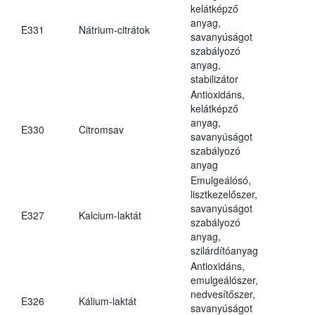
kelátképző
anyag,
E331
Nátrium-citrátok
savanyúságot
szabályozó
anyag,
stabilizátor
Antioxidáns,
kelátképző
anyag,
E330
Citromsav
savanyúságot
szabályozó
anyag
Emulgeálósó,
lisztkezelőszer,
savanyúságot
E327
Kalcium-laktát
szabályozó
anyag,
szilárdítóanyag
Antioxidáns,
emulgeálószer,
nedvesítőszer,
E326
Kálium-laktát
savanyúságot