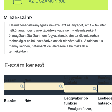
AZ E-SZÁMOKRÓL
Mi az E-szám?
Élelmiszer-adalékanyagnak nevezik azt az anyagot, amit – tekintet
nélkül arra, hogy van-e tápértéke vagy sem – élelmiszerként
önmagában általában nem fogyasztanak, ám az élelmiszerhez
technológiai célból hozzáadva annak részévé válik. Általában kis
mennyiségben, határozott cél elérésére alkalmazzák a
termékekben.
E-szám kereső
Leggyakoribb
Esetleg
E-szám
Név
funkció
hatások
Leggyakoribb
Esetleg
E-szám
Név
funkció
hatások
Emulgeálószer,