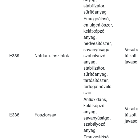
stabilizátor,
sűrítőanyag
Emulgeálósó,
emulgeálószer,
kelátképző
anyag,
nedvesítőszer,
savanyúságot
Veseb
E339
Nátrium-foszfátok
szabályozó
túlzott
anyag,
javasol
stabilizátor,
sűrítőanyag,
tartósítószer,
térfogatnövelő
szer
Antioxidáns,
kelátképző
Veseb
anyag,
E338
Foszforsav
túlzott
savanyúságot
javasol
szabályozó
anyag
Emulgeálósó,