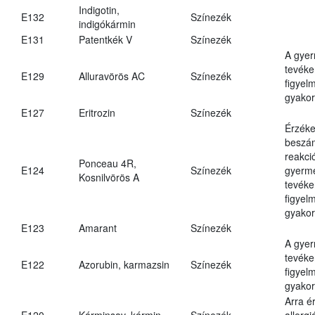
Indigotin,
E132
Színezék
indigókármin
E131
Patentkék V
Színezék
A gye
tevéke
E129
Alluravörös AC
Színezék
figyel
gyakor
E127
Eritrozin
Színezék
Érzéke
beszám
reakci
Ponceau 4R,
E124
Színezék
gyerm
Kosnilvörös A
tevéke
figyel
gyakor
E123
Amarant
Színezék
A gye
tevéke
E122
Azorubin, karmazsin
Színezék
figyel
gyakor
Arra é
E120
Kárminsav, kármin
Színezék
allergi