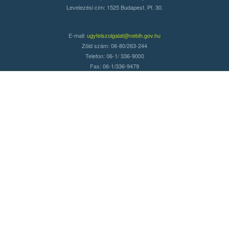
Levelezési cím: 1525 Budapest. Pf. 30.
E-mail:
ugyfelszolgalat@nebih.gov.hu
Zöld szám: 06-80/263-244
Telefon: 06-1/ 336-9000
Fax: 06-1/336-9479