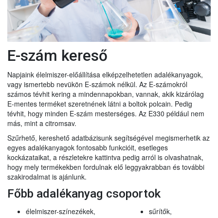
E-szám kereső
Napjaink élelmiszer-előállítása elképzelhetetlen adalékanyagok,
vagy ismertebb nevükön E-számok nélkül. Az E-számokról
számos tévhit kering a mindennapokban, vannak, akik kizárólag
E-mentes terméket szeretnének látni a boltok polcain. Pedig
tévhit, hogy minden E-szám mesterséges. Az E330 például nem
más, mint a citromsav.
Szűrhető, kereshető adatbázisunk segítségével megismerhetik az
egyes adalékanyagok fontosabb funkcióit, esetleges
kockázataikat, a részletekre kattintva pedig arról is olvashatnak,
hogy mely termékekben fordulnak elő leggyakrabban és további
szakirodalmat is ajánlunk.
Főbb adalékanyag csoportok
élelmiszer-színezékek,
sűrítők,