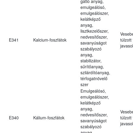
gátló anyag,
emulgeálósó,
emulgeálószer,
kelátképző
anyag,
lisztkezelőszer,
Veseb
nedvesítőszer,
E341
Kalcium-foszfátok
túlzott
savanyúságot
javasol
szabályozó
anyag,
stabilizátor,
sűrítőanyag,
szilárdítóanyag,
térfogatnövelő
szer
Emulgeálósó,
emulgeálószer,
kelátképző
anyag,
Veseb
nedvesítőszer,
E340
Kálium-foszfátok
túlzott
savanyúságot
javasol
szabályozó
anyag,