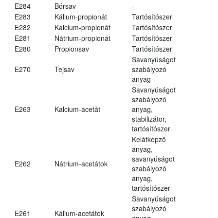
E284
Bórsav
-
E283
Kálium-propionát
Tartósítószer
E282
Kalcium-propionát
Tartósítószer
E281
Nátrium-propionát
Tartósítószer
E280
Propionsav
Tartósítószer
Savanyúságot
E270
Tejsav
szabályozó
anyag
Savanyúságot
szabályozó
E263
Kalcium-acetát
anyag,
stabilizátor,
tartósítószer
Kelátképző
anyag,
savanyúságot
E262
Nátrium-acetátok
szabályozó
anyag,
tartósítószer
Savanyúságot
szabályozó
E261
Kálium-acetátok
anyag,