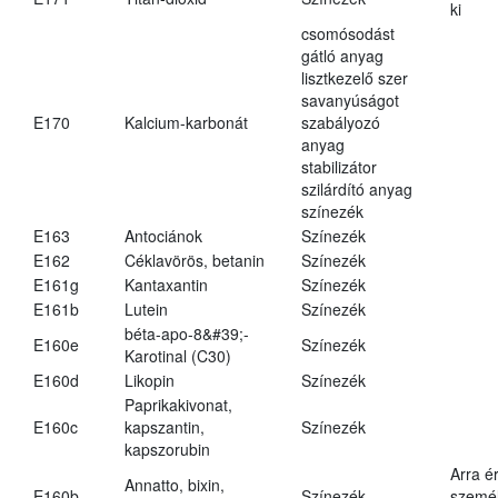
ki
csomósodást
gátló anyag
lisztkezelő szer
savanyúságot
E170
Kalcium-karbonát
szabályozó
anyag
stabilizátor
szilárdító anyag
színezék
E163
Antociánok
Színezék
E162
Céklavörös, betanin
Színezék
E161g
Kantaxantin
Színezék
E161b
Lutein
Színezék
béta-apo-8&#39;-
E160e
Színezék
Karotinal (C30)
E160d
Likopin
Színezék
Paprikakivonat,
E160c
kapszantin,
Színezék
kapszorubin
Arra é
Annatto, bixin,
E160b
Színezék
személ