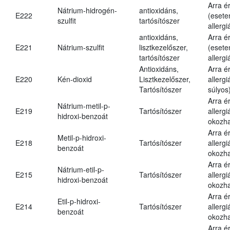
Arra é
Nátrium-hidrogén-
antioxidáns,
E222
(esete
szulfit
tartósítószer
allergi
antioxidáns,
Arra é
E221
Nátrium-szulfit
lisztkezelőszer,
(esete
tartósítószer
allergi
Antioxidáns,
Arra é
E220
Kén-dioxid
Lisztkezelőszer,
allerg
Tartósítószer
súlyos
Arra é
Nátrium-metil-p-
E219
Tartósítószer
allergi
hidroxi-benzoát
okozha
Arra é
Metil-p-hidroxi-
E218
Tartósítószer
allergi
benzoát
okozha
Arra é
Nátrium-etil-p-
E215
Tartósítószer
allergi
hidroxi-benzoát
okozha
Arra é
Etil-p-hidroxi-
E214
Tartósítószer
allergi
benzoát
okozha
Arra é