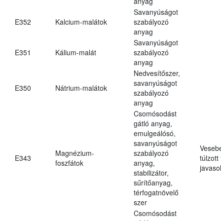
anyag
Savanyúságot
E352
Kalcium-malátok
szabályozó
anyag
Savanyúságot
E351
Kálium-malát
szabályozó
anyag
Nedvesítőszer,
savanyúságot
E350
Nátrium-malátok
szabályozó
anyag
Csomósodást
gátló anyag,
emulgeálósó,
savanyúságot
Veseb
Magnézium-
szabályozó
E343
túlzott
foszfátok
anyag,
javasol
stabilizátor,
sűrítőanyag,
térfogatnövelő
szer
Csomósodást