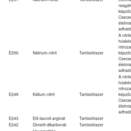
reagál
képződ
Csecs
élelmi
adható
A nitri
húské
nitroz
E250
Nátrium-nitrit
Tartósítószer
képződ
Csecs
élelmi
adható
A nitri
húské
nitroz
E249
Kálium-nitrit
Tartósítószer
képződ
Csecs
élelmi
adható
E243
Etil-lauroil-arginát
Tartósítószer
E242
Dimetil-dikarbonát
Tartósítószer
Hexametilén-