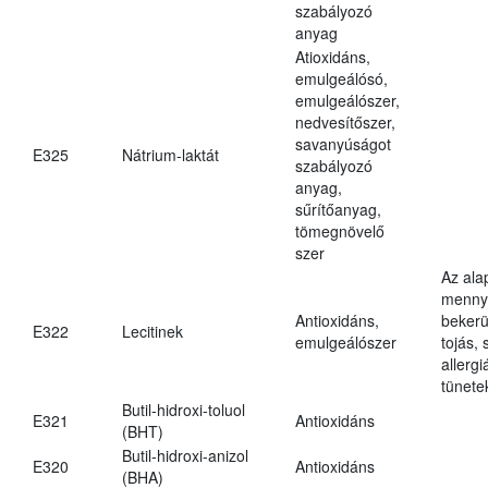
szabályozó
anyag
Atioxidáns,
emulgeálósó,
emulgeálószer,
nedvesítőszer,
savanyúságot
E325
Nátrium-laktát
szabályozó
anyag,
sűrítőanyag,
tömegnövelő
szer
Az ala
mennyi
Antioxidáns,
bekerü
E322
Lecitinek
emulgeálószer
tojás, 
allerg
tünete
Butil-hidroxi-toluol
E321
Antioxidáns
(BHT)
Butil-hidroxi-anizol
E320
Antioxidáns
(BHA)