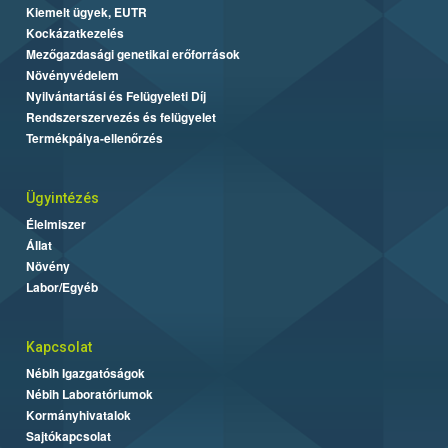
Kiemelt ügyek, EUTR
Kockázatkezelés
Mezőgazdasági genetikai erőforrások
Növényvédelem
Nyilvántartási és Felügyeleti Díj
Rendszerszervezés és felügyelet
Termékpálya-ellenőrzés
Ügyintézés
Élelmiszer
Állat
Növény
Labor/Egyéb
Kapcsolat
Nébih Igazgatóságok
Nébih Laboratóriumok
Kormányhivatalok
Sajtókapcsolat