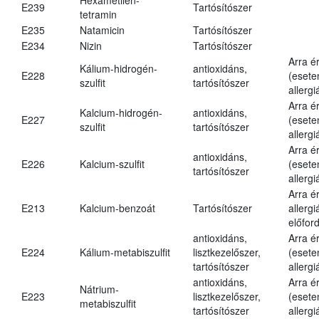
E239
Tartósítószer
tetramin
E235
Natamicin
Tartósítószer
E234
Nizin
Tartósítószer
Arra é
Kálium-hidrogén-
antioxidáns,
E228
(esete
szulfit
tartósítószer
allergi
Arra é
Kalcium-hidrogén-
antioxidáns,
E227
(esete
szulfit
tartósítószer
allergi
Arra é
antioxidáns,
E226
Kalcium-szulfit
(esete
tartósítószer
allergi
Arra é
E213
Kalcium-benzoát
Tartósítószer
allergi
előford
antioxidáns,
Arra é
E224
Kálium-metabiszulfit
lisztkezelőszer,
(esete
tartósítószer
allergi
antioxidáns,
Arra é
Nátrium-
E223
lisztkezelőszer,
(esete
metabiszulfit
tartósítószer
allergi