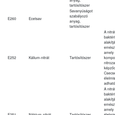
tartósítószer
Savanyúságot
szabályozó
E260
Ecetsav
anyag,
tartósítószer
A nitr
baktéri
alakítj
emészt
amely 
E252
Kálium-nitrát
Tartósítószer
kompo
nitroz
képződ
Csecs
élelmi
adható
A nitr
baktéri
alakítj
emészt
amely
E251
Nátrium-nitrát
Tartósítószer
élelmi