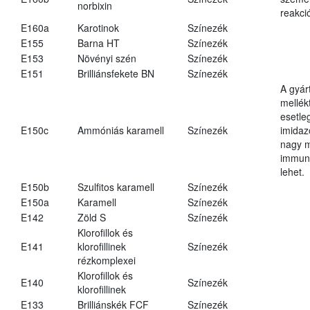
norbixin
reakció
E160a
Karotinok
Színezék
E155
Barna HT
Színezék
E153
Növényi szén
Színezék
E151
Brilliánsfekete BN
Színezék
A gyár
mellék
esetle
E150c
Ammóniás karamell
Színezék
imidaz
nagy 
immun
lehet.
E150b
Szulfitos karamell
Színezék
E150a
Karamell
Színezék
E142
Zöld S
Színezék
Klorofillok és
E141
klorofillinek
Színezék
rézkomplexei
Klorofillok és
E140
Színezék
klorofillinek
E133
Brilliánskék FCF
Színezék