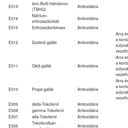
terc-Butil-hidrokinon
E319
Antioxidáns
(TBHQ)
Nátrium-
E316
Antioxidáns
eritroaszkorbát
E315
Eritroaszkorbinsav
Antioxidáns
Arra é
a kont
E312
Dodecil-gallát
Antioxidáns
súlyo
vezeth
Arra é
a kont
E311
Oktil-gallát
Antioxidáns
súlyo
vezeth
Arra é
a kont
E310
Propil-gallát
Antioxidáns
súlyo
vezeth
E309
delta-Tokoferol
Antioxidáns
E308
gamma-Tokoferol
Antioxidáns
E307
alfa-Tokoferol
Antioxidáns
Tokoferolban
E306
Antioxidáns