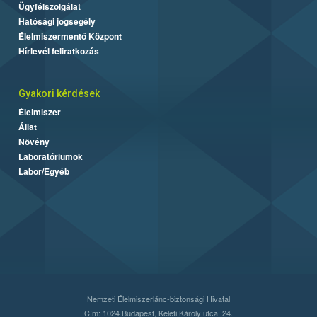
Ügyfélszolgálat
Hatósági jogsegély
Élelmiszermentő Központ
Hírlevél feliratkozás
Gyakori kérdések
Élelmiszer
Állat
Növény
Laboratóriumok
Labor/Egyéb
Nemzeti Élelmiszerlánc-biztonsági Hivatal
Cím: 1024 Budapest, Keleti Károly utca. 24.