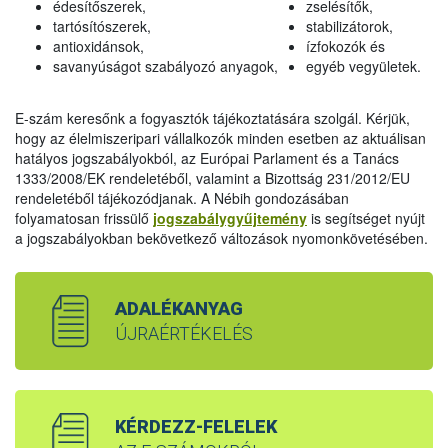
édesítőszerek,
zselésítők,
tartósítószerek,
stabilizátorok,
antioxidánsok,
ízfokozók és
savanyúságot szabályozó anyagok,
egyéb vegyületek.
E-szám keresőnk a fogyasztók tájékoztatására szolgál. Kérjük,
hogy az élelmiszeripari vállalkozók minden esetben az aktuálisan
hatályos jogszabályokból, az Európai Parlament és a Tanács
1333/2008/EK rendeletéből, valamint a Bizottság 231/2012/EU
rendeletéből tájékozódjanak. A Nébih gondozásában
folyamatosan frissülő
jogszabálygyűjtemény
is segítséget nyújt
a jogszabályokban bekövetkező változások nyomonkövetésében.
ADALÉKANYAG
ÚJRAÉRTÉKELÉS
KÉRDEZZ-FELELEK