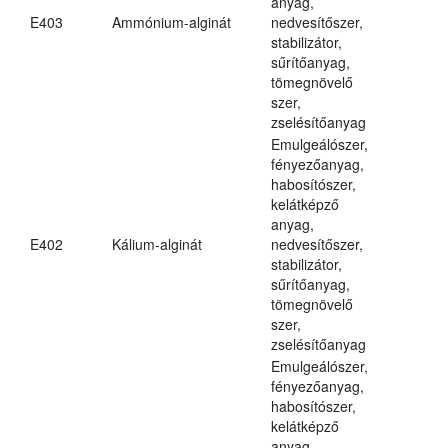
anyag,
E403
Ammónium-alginát
nedvesítőszer,
stabilizátor,
sűrítőanyag,
tömegnövelő
szer,
zselésítőanyag
Emulgeálószer,
fényezőanyag,
habosítószer,
kelátképző
anyag,
E402
Kálium-alginát
nedvesítőszer,
stabilizátor,
sűrítőanyag,
tömegnövelő
szer,
zselésítőanyag
Emulgeálószer,
fényezőanyag,
habosítószer,
kelátképző
anyag,