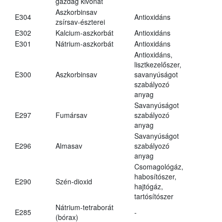
gazdag kivonat
Aszkorbinsav
E304
Antioxidáns
zsírsav-észterei
E302
Kalcium-aszkorbát
Antioxidáns
E301
Nátrium-aszkorbát
Antioxidáns
Antioxidáns,
lisztkezelőszer,
E300
Aszkorbinsav
savanyúságot
szabályozó
anyag
Savanyúságot
E297
Fumársav
szabályozó
anyag
Savanyúságot
E296
Almasav
szabályozó
anyag
Csomagológáz,
habosítószer,
E290
Szén-dioxid
hajtógáz,
tartósítószer
Nátrium-tetraborát
E285
-
(bórax)