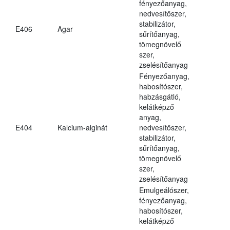
fényezőanyag,
nedvesítőszer,
stabilizátor,
E406
Agar
sűrítőanyag,
tömegnövelő
szer,
zselésítőanyag
Fényezőanyag,
habosítószer,
habzásgátló,
kelátképző
anyag,
E404
Kalcium-alginát
nedvesítőszer,
stabilizátor,
sűrítőanyag,
tömegnövelő
szer,
zselésítőanyag
Emulgeálószer,
fényezőanyag,
habosítószer,
kelátképző