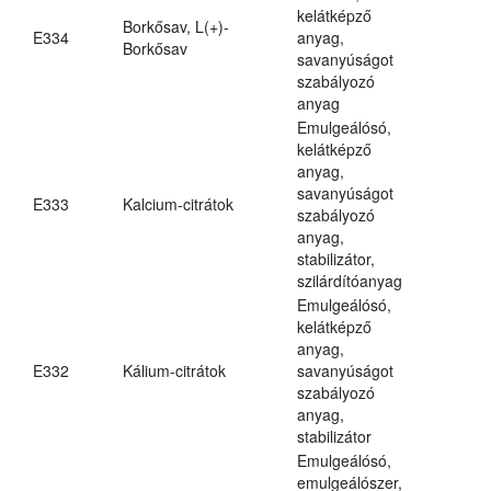
kelátképző
Borkősav, L(+)-
E334
anyag,
Borkősav
savanyúságot
szabályozó
anyag
Emulgeálósó,
kelátképző
anyag,
savanyúságot
E333
Kalcium-citrátok
szabályozó
anyag,
stabilizátor,
szilárdítóanyag
Emulgeálósó,
kelátképző
anyag,
E332
Kálium-citrátok
savanyúságot
szabályozó
anyag,
stabilizátor
Emulgeálósó,
emulgeálószer,