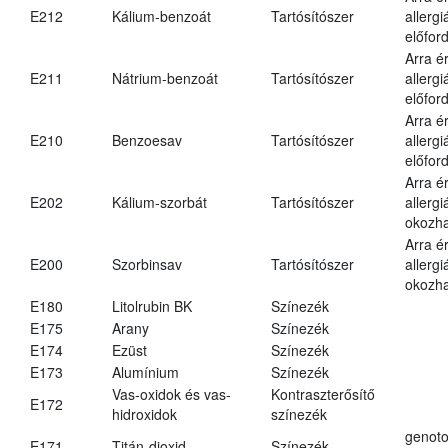
E212
Kálium-benzoát
Tartósítószer
allergi
előford
Arra é
E211
Nátrium-benzoát
Tartósítószer
allergi
előford
Arra é
E210
Benzoesav
Tartósítószer
allergi
előford
Arra é
E202
Kálium-szorbát
Tartósítószer
allergi
okozha
Arra é
E200
Szorbinsav
Tartósítószer
allergi
okozha
E180
Litolrubin BK
Színezék
E175
Arany
Színezék
E174
Ezüst
Színezék
E173
Alumínium
Színezék
Vas-oxidok és vas-
Kontraszterősítő
E172
hidroxidok
színezék
genoto
E171
Titán-dioxid
Színezék