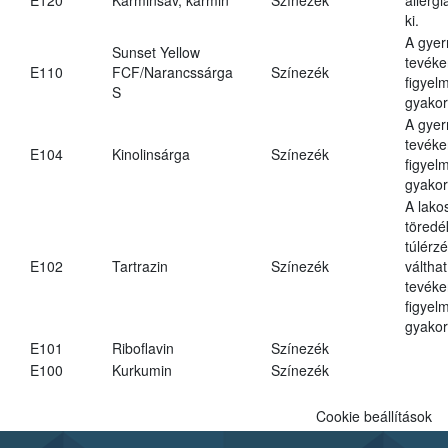
ki.
A gye
Sunset Yellow
tevéke
E110
FCF/Narancssárga
Színezék
figyel
S
gyakor
A gye
tevéke
E104
Kinolinsárga
Színezék
figyel
gyakor
A lako
töredé
túlérz
E102
Tartrazin
Színezék
váltha
tevéke
figyel
gyakor
E101
Riboflavin
Színezék
E100
Kurkumin
Színezék
Cookie beállítások